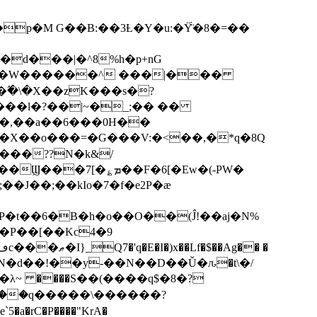
p�M G��B:��3Ƚ�Y�u:�Ÿ̈́�8�=��
R�d���|�^8%h�p+nG
�W������^ ���|���
�\�X��zK���s�ּ?
���l�?��|~�_;�� ��
k�X��o���=�G���V:�<��,�*q�8Q
���??N�k&/
��F�6[�Ew�(-PW�
�J��;��kIo�7�f�e2P�ӕ
��P��[��Kc4�9
��N�d��!��y-��N��D��Ǔ�ԉ�t\�/
�λ~ ����S��(����q$�8�?
��q�����\������?