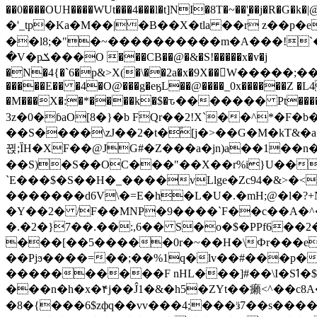
��0����OUH����WUt���4���l�t]NI�8T�~��'͙��j�R�G�k�|@a���
�'_tp�Ka�M��|�B��X�tla ��r z��
��l8;�"�~����������m�A���!`��e���z�
�V�pݎ���O ���CB��@�&�S!�����x�v�j
�N�4{�`6�p&>X(�\��2a�x�9X��򢧰W����
�����E�� �4�O@���g�eӄL��@����_0x������Z �
L4
�M���X�:�*����k�$�ԏ������� Pt����M
3z�0�ɓaO[8�}�b FQr��2!X`��^*�F�
��S����\zJ��2�t�۫[j�>��G�M�kT&�a��J�eK
뀑;ȈH�XF��@JG#�Z���a�jn)a��1��n��ݕ-#�UX��$jفD�D)�p=��ŲQ|V
��S)�S��OC���"��X��r%i}U��g��ᖓ�56�vܚ�
`E���$�S��H�_����vLlge�Zc94�&
�������d6V\�=E�h�L�U�.�mH;@�l�?+N���!#ڊ:�4o��Z�6c���M�m se ���a3
�Y��2� /F��MNP�9����`F��c��A�^�
�.�2�}7��.��:,6�� S�o�$�PPf6�
���[��5�����0r�~��H�\Фr���e�
��Pjϧ����=��;��%1q�lv��#���p�
����������F nHL���]#��\I�Sߗ�$����YǕQ��԰5k�/����LH�\�Ȃ�>��:%u'��3(Y���d�JΕ�gm?�'~V��
���n�h�x�۴j��Ĵ1�&�h5�ZYt��癩<^�� 
�8�{���6$zфq��vv���4;���ӟ7��s�����