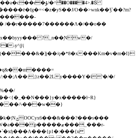
ͯ��O����4>.�Տ
�ё�fg�=<�z�yS��J/O��>wnk��ǯ`��?m?
�'������-
 /��r�����7������Λ�/��o��
]x��byyy��� ?_n��Ɲw�/
-y^|j\|
�����/ϟ���w��}
��`�xɧ���Λ���{p1�:���{u