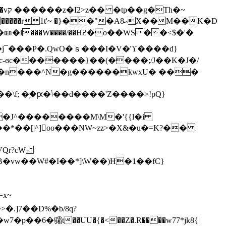
h�~
'~ �}��"�Aޙ8X��M��K�D
�n���^N�g������kwxU� ���
'Z����>!pQ}
VQr?cW
.]7��D%�b/8q?