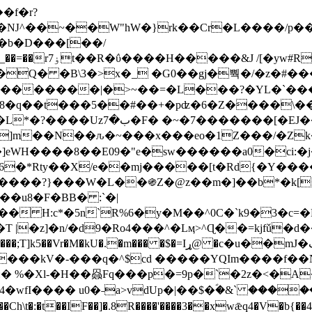
Ǌ^��~��W"hW�}rk��Cr�L����/p��
�ן�4�O�@�F�7i�&�6�īw�:o���X(�������~�~�y���_��=��rۏ7t��R�ΰ����H����
�&J /[�yw#
Q� �B\3�>x�_ �G0��gj�뿩�/�z�#�
�
�������|�>~��=�L���?�YL�`���߬
�w8�q��t���5��#��+�pʣ�6�Z����\�
j]m��N��ԉ�~���x���eo�1Z���/�Z
eWH����8��E09�"e�sw������a0�ci:�j
�X/e��mj�����[t�Rd{�Y�����Ϣ���7[�؏ܡ
���?}���W�L��֍Z�@z��m�]��b*�k[;�
|�z]�n/�d9�Ro4���^�Lӎ>^Ɋ��=kjfǔ�d
�P�����kV�-���q�^$cd �����YQIm����f
:� %�Xl-�H��赑Fq���p�=9p�`�2z�<�A
�wfI���� u0�˗a>vdUp�|��$�ؐ�&` ����