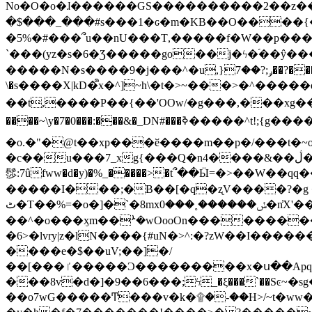
No�O�o�ɺ������GS����������2��z�����i��n�
�$���_���#s���1�ԍ�m�KΒ��O����{��Y
�5%�#���՞u��nU���T,��� ��f�W��p�
`���(yz�s�6�Ʒ�����go��j�ϟ�֜��ŷ���
�����N�s����9�j���^�u,}ݛ;?��7��?�������-
\�s����X|kD�᩺x�^]~h\�t�>~���>�^���
��t,����P��{��'OOw/�g���,���xg��-c�zt
����~\y�7�0���:���&�_DN#���ߢ�����^t!;{g������'��v�-\�f=���`�����ymn~����/ꧽ�(�����&�]j��/ǫ�*8�x���Km�v�m�I}
�o.�"�@t��xp���ӗ����m��p�/���t�~o'�
�c��u���7_xg{���Q�n4����&��ڷ�v�j�ۣ�xo�3��ƙ{��\�9���?:g�/��k�Cp.?�#�q&��m����=
髿:7ûfww�d�y)�%_�����>�t՞��Ӹ=�>��W��qq����ܞ����{K�y�8����2~��o� f��pxW�l/:��;A��:;}z��2Ly���
�����I���;�B��[�q�ʐV����?�g 
ٹ�T��%=�o�]�`�8mxݽ������˳���0�n̾X'��3ǘ9����������I�&��G�������z>��]�%��/
��^�o���ӽm��ܑ�wOooOn����������U3:ٹ>ߦ��8�.B#4���������O�g��~��<{�_��N���}y�
�6>�lvry|z�lN����{#uN�>^:�?zW��I��
����e�$��uV;��]�/
��[���ٵ�����Ͻ���������x�ս��Apq�����޻�V����O�cp����ٝy{����:�k�ןNݯOOCyx6���&���?���s���
���8v�d�]�9��6���;ϟ_�ξ���`��Sͼ~�sg��jgg�|���-
��o7wG�����Ͳ���v�k�۩�-��H>/~t�ww�