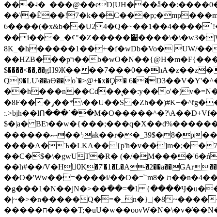
���˨�_���@��eD[UH���ǟ��:����0
��\�Ȇ��!7�k��C���p;�mp���mU��)iG
6����(�x&b��U24�Q�~��1��4����`!�
��i���_�ȼ"�Z�����׋����\�\�w3�|W'�L8y<#�Y�HX�*b��.̏�yr-k��UO����@����� `㾱
8K_�h�����1��+�f�wDb�Vo� UW/���
��HZB���pר��b�wO�N��{@H�m�F{���ۣ��?�}T#��[�ͫ������jd�8��֠|=zn��=�ϸV5n~:�q~?'�
$����<��,��gH9Ж����7���0��hA�z��z�H
Q|9�LU\��aƟ��o`�>@+�x�Ϙ� 6��D3��V
��h���n��Cd��̢��:y��o'�)v�=N�
�8F���ݛ��*\��U��S �Zh��)#K+�^ȑg���}O���!�pR�¦8?��(�� ���)=��La<{� ;^�{~�?���|L��� x���bB�7z;�h
:.>bjh��lՈ���`��M�O�����^�?\A��D+Vf
$�|a� BEו��w�{���;���q�X��d%�������W� hU�(�1�Ū}9�S�F<��i�L3�;� �!"Aų��R���{`Ė�@�X��WF�F�s��˼-��(�Qf�B]�
������ޞ��ϟak��r��_39$�8�p���7�2�yIZ�R��x��/
����A�Ъ�LKA��{p'h�v��]m�;��
��C�$�\�gwUT�R� (�/�M����'6�ń
��h#��/V�H0ٍK�7'�1�L�A�2��a��GAr���e۟�h��9�Ҁ�ɏ�,׾Xǥf(�Y�ϰ:y�����97.D�o
��O�'Ww��=����i/��O�=՟mת �8��n�4��ڗGo;V���y��4����n�7�v���Lu�/
�g���1�N��jN�>��߭��=�1 {����Ӌ�u�������}�ؾ����ǇS�~�<�=]����^vz��{{��t�% 7w�Y
�|~�>�n�����Q�=�_n�}
_|�8~����
�����ח����T;�uU�w��oovW�N�\�v�̓��N��6xz��z^��s�; �Ʒ7�ê��c����ǡ�OoO��e0+'?