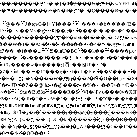
&�+�zwYFEÙ4�~�_�̾� ӽ�+�.x�|
�N�d�.�=�Ç����֍�i�{���fZV�nw�����ەys��2��`m��
�4�;�^�� 8�s�q���7?
���S������*�F�xIvͯɶ�0���/,�CV�ϸzw
����a�� �<��އӻyD���1�KS�w���!
��U�,����:Hpլ�U�K��_y4߼��O����_@c7��=�i���|ܝ S�mƯ�BÓ��k�� ����p
x
�m��1��d|��;�X�xxsrr�3��J�I�@3g�g��㝼
x+9y����w�u����;{㵋; ��쫝U'�'�
uU���1"���g�t�dL�Ep��V�����8u� ��
�}z�XEu�<ं�Q!�;yL+J��F �
���%� ��ר-�<5/D�>�d�����1!u8JP�@TE� �P�1��?
^�h9xa�Bp53q$���R�ЅV!�^Fv o���0y�
�0j�LXM�����dd�p��'X��,p����������>i�/A���
`�����ӻ��s@(�y���ݞ���F/S��_T��Õ�������w��h�'U��_��L!
L}J.9=�kr������?|���R����Wߙ���o�O���ӯ�����
�c�N̐j����_s��]�_W7����>��1"��
��0�4�OQ��