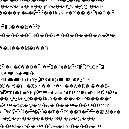
`��4��>��i���> ��2��m�����/
B����q~�#�j��Uoy^=v�N��;�{�G�
�>.�6��O��I�."ҷ�M7�@1Qr�
Fb���(���sh�P�Y�2R�ciQ�����8��O*�?
s����nl�%Z�@�M�&� �������U "?
�U� W{?����T�Ρ}��R��簌쇦�v�|
e�@���
]� �$�2#���`\^vs�LΔz����e�۔