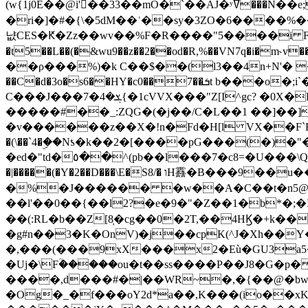
(w{1j0E��@i'��33��mO�`��AJ�ʸߜ���N��e;�vv�3R�5� [���cc�L"�g�r���Wz�.m#��Q�Bv���+��2K�tN������^�}y������Q�ۅUbB,���j�зb*��Q"�zӦc��Y�, B]!hI�KZ�T�5/
�ri�]�#�{\�5dM��ʿ��sy�3ZO�6����%�
냢CES�Ԟ�Zz��wv��%F�R����"5����i FJo߿E�I���J��K^D��iO�I�7<�䌔�l�\�W�H���IK�|ςR3~t@ j����g�E�
�t5��L��(�&wu9��z��2��od�R,%��VN7q�i�m
��ρ���%)�k C��$��(l3��4n+N'� 
��C�d�3o�s6��HY�c0��7��ܭt b���o�;i`�$R�N[z���h�K����-�]T�4�n�k�<ł@1�u���_�x�u�
C���J���ܮ�4�7{�1cVVX���"Z[I^gc? �0X�Ry��'�u��.̼�+��R��RnF$��/XHkDQ��*!"�����
�����#��_:ZQG�(�
j��/C�L��1 ��]��
�v������z��X�!n�Fd�H[l VX��F`R��M�oG�m�������ۼA��XXˮ~��^
�(\��`4�ۣ��Nƾ�k��2�[����pG���(�)
�ed�"td�٥��^(pb��l���7�c8=�U���\Q����wƜ�M�t�l��N��Z#��3E<���X@��|���8��2f�(� u��� �K�Zе?��TӊjLEn��m
�|�����(�Y�2��D���\E�S8/� וH䨺�B���9��u��/؆���5�<�ʾV#2ύ�)e��-�j�*A:�z'%�B��$��d{ڀ ��s!������g�fX��1�Z�[eC�m� �-
�%�J������ �w��A�C��t�n5@��
��l'��0��{��l2?�e�9�"�Z��1�b*�;�ІV:
��(:RL�b��Z[8̦�cg��0�2T,��4HϏ�+k��
�g#n��3�K�OnV)�j��cpK(^J�Xh��
�,���(���9xX���x2�Eù�GU3a
�Uj�\Fؒ�����ou�t��ss����P��J8�G�p� ��Ғ�a� �{?���r8oJI��ȋ
����,d���#�|��WR~�,�{��@�bw�
�Og�_�f���oY2ԁ*a��,K
���(io��x