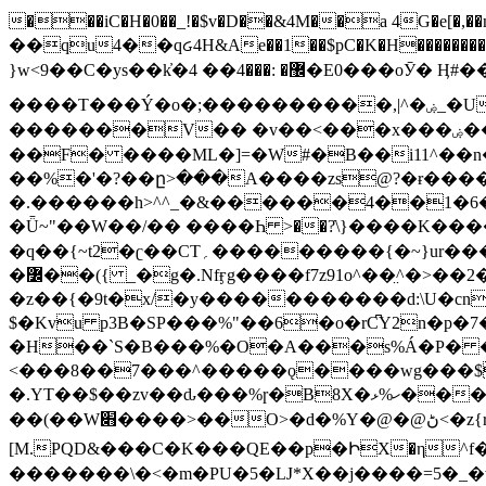
���iC�H�0��_!�$v�D��&4M��a 4G�e[�,��n���I�E&��f��-�^�
��qu4��qᏽ4H&Ae��1��$pC�K�H����������č@QX�
}w<9��C�ys��k҆�޼� :���4�� 4�E0���oӮ� Ӊ#��r��ok�笌��۴��.��JP{O�I�I�M��4�6Џ�3�ꦩ�l���W����/��ΗƧ�o��WS��<$�'�
����T���Ý�o�;����������,|^�ۻ_�U����B�ܭw����:�*|������׻�}�Vq���j¯���P�.QwO�ｓ���I�V�ϓ����d}
�������V�� �v��<���x���ۻ��a���R_�n���뛡���*ωzz���J^f�o�\>���yc-ϭc�������}��(����;/J��K�J�/
�
�F� ����ML�]=�W#�B��i11^��n
��%�'�?��ը>���A����zs@?�ɍ���
�.������h>^^_�&������4��1�6�bUo�o.�� 
�Ǖ~"��W��/�� ����Һ >��?ֿ\}����K�
�q��{~t2�ʗ��CT؍���������{�~}ur����u�}o����(�:�j���=����{�۝Vo�An��J^��������M\M�'{{l�i
�߼��({ _�g�.Nfӻg����f7z91o^��̤^�>��2�`�:|#dk�{>�>>&�tsw�Nwo�?٫��d6򆧇�������*��[|^]oo���NW~zz>�X&�u�=K?��
�z��{�9t�x/�y�����������d:\U�cn
$�Kvu p3B�SP���%"��6�o�rC͆Y2n�p
�H��`S�B���%�O�A���s%Á�P� �.���~��r�޼�}�܅�mؕWu���K}�ػ�S/>�B�vw�
<���8��7���^�����ǫ����wg���$
�.YT��$��zv��ԃ���%ɼ�B
8X�ހ%ޅ��������׏������en�KT��������/����덝
��(��W׋����>��O>�d�%Y�@�@ڻ<�z{rc&׻��z�����AeK�^�����������˩t��=x~
[M.PQD&���C�K���QE��p�ԻX�η^f���
�������\�<�m�PU�5�Ǉ*X��j����=5�_�w�����_�PO��{ޥ�V�ӗ�������� o�t⭟#��w7�p��6