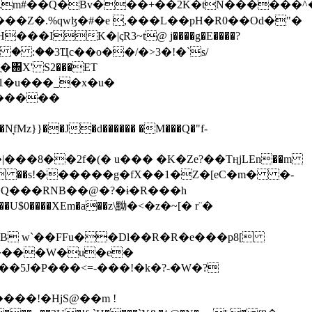
���Z�.%qwɮ�#�e ,���L��pH�R0��Od�"�
��/� � :��3Ҵc��o��/�>3�!�`s/
΍X' S2���ET
�Q���RNB��@�?�ɨ�R���h
X��U$0����XEm�a��z\黝�<�z�~[� r¨�
B w`��FFu��Dl��R�R�e���p8[
�����W�u�e�
���!�HjS@��m !