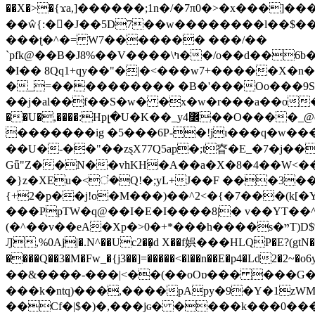
��X�>�{ϫa,]������;1n�/�7π0�>�x���]�����z����/�7?� �{�خ�0���
��ŵ{:��J��5D7��w��������l��$����^������e$
���ʈ�^�= W7������� ���/��
`pfk@��B�J8%��V����\ߤ��/o��d��6b�@��J�tqw3�}>Y]������<�b��̌��{B���~v_v��fT`��88���i⥀��>�����>�ޯ�'�����?
�I�� 8Qq1+qy��"�|�<���w󠒪7+�����X�n�F�a��M<�ح��]��g�����`�s��z�C�
�_=���������� �B�'���Oo���9S�z
��j�al��f��S�w� �x�w�r���a��o���W�1� �Ā5
�������ig �5���6P-�!jɪ���q�w�������z���9��� e�`Jd �ܒo�
��U�-��"��zȿX77Q5ap�;t昚�E_�7�j��
Gǖ"Z��N��vhKH�A��a�X�8�4��W<��7�
{+2�p��j!o�M���)��^2<�{�7���(k[�Y�JT�Z��@`h,�@�
���PpTW�q@��I�E�I����8|� v��YT��^
(�^��v��eA�Xp�>0�+*���h����s�ײT)D$%�AQ�To�*�>W�^�=�.�9�Ύ҇�z�l�E�����F�U��#�X�#�dM���$��;�)0�g�OH�����w�����ҋ��
Ԓ,%0Aj|�.N^��Uc2��̝d X��f娯���HLQP�E?(gtN
����Q��3�M�Fw_�{j3��]=�����<�l��n��E�p4�Ld2�2~�o6y��oy=$7�y�r�
��&����-���|<��(��oOɒ��� ���G�8Bl AT}w���
���k�ntq)���,����pApy�9�Y�1zWM
��Cf�|$�)�,���jɢ� ����k���0�