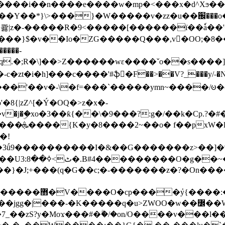
���e����w�mp�<���x�d^Xϧ����a�c��r�ۇ/�^
��*}\>���}�W�����v�zz�u��֌���o����
��콿|z�-�����R�9<�����[������ї��ٗa�
��}$�v��Io�ZG�����Q���,v�OO;�8��
��q.�;R�\]��>Z������wɛ����ˇo��s����
�i�h]���c����'#ֆ�F��>��V?_���y/˗�N�
8{|zZ^[�Ý�OQ�>z�x�-
�Y�ï'�/�/
�!
x�����l~R}
�����}�J;+���(q�G��c;�-�������z�?�On�
�K�����q�u>ZWOO�w��߼��W�a���p�����ޓ���_���r-
7_��zS?y�Moϫ���#�ۗ�/�on/O����v���l