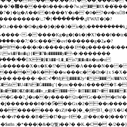
~�-�_��W����;��}G{�,��˳���lu�
�7�}�lg�Ⱥ��6 �h���Y�a�`�0�7�ͷ�cu
����\߸7�{�������ڮI'WAT�]�?
���/��񛆻X�ŷ�3i��=L�_�o7]�|�o�ӝ�ш�o
a������X�x�K�!?�(��A����N�� � 
0��DE�����:�����>�dCᔵ�Mj)[j���l�2y^�(
��� vJ��NiX
��Z�9:?� ����?
�?h�ʆ �������8�9�5֟���Gx�2���
U�� ������� �xZ|#��]�_�j9B˥_�@X
r�I7�gp~H�_@��r(��]���Yb��ڃE����)b��`B� �y
)��$яȢn ;�*���|�&�Q뿿)��?� �K.�C� �/2��