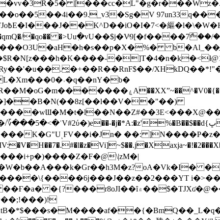
��o��5��4i��9._v3�Sg�V 97un33q��
���?
˞v��qmQ�/�qo�� �>Uu߲�vU��$j�Vͦ9[�f����7ް
���O3U�aH�h�s��p�X�%� b�Al_��ֲ�
]L�Xm���0�˒�q��nY�b�
�V0�{��N͉fMz}}��J�d������ �M���Q�"f-
�"�]��B�N(��8z[��l��V��"��)
�K�G"UͺFV��i�Jn� ��: ]N����P�z
�V�H��7�.#�l�z�Vi]
~$��.j�Xaxja~�!�2���
���i+p�)����Z�F�@\|zM�|
Y�W�b��A���k�Gr��h3M�z?oA�Vk�I� �
5����\{����6j���J��z��2���YT i�>
۾��$�TJXʛ�@���5J�P���<=-���!�k�?-�W�?
�;!���)!
KtB�*$���s�M����af��{�BmQ��_L�q�