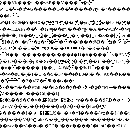
���Yk���G��v6P��V����z
�����G������?]y^�"�������ߠ���/��ZH�ڠ*ji0
�l.d-
H2AeY���tY=|��s*!���*g4�A �W3z�W|
�A�=�\(�x�����(���@R�q� `pD��Do֛�
�Y'�^�%3��U� C\� �1�<�&���
N��_'�� �����˫���4�D�#����<�*!\ Vn
��n������aj��g[_@#@��%Tl���}̄
7��m���P%8D��L$�$�y��~ �g�*M���
M����=���Cd;��k|
�Q�N���9�/��W��]���J�6jN�/
�i����q��=R����7_/
�����V�>ahzW��_������b�s����^�7�