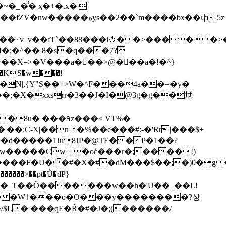
��bx��փ 5z~�>�y4N/
��X=>�V���a��ً�>@���a�!�^}
>�N|,{Y"S��+>W�^F���4a��=�y�
�٩z���< VT%�
��3���H�J:~�N����W�[q���2�tߟ�Ó��Qc~|�X�|��;Ϲ-X|��n�%��e���#:-�
'Rr|���$+
X9[w�����Cw�oέ���r�;�� ��!)
�����>��pt�Ǜ�dP}
���?상
/$L� ���qE�Ŕ�#�J�;(������/