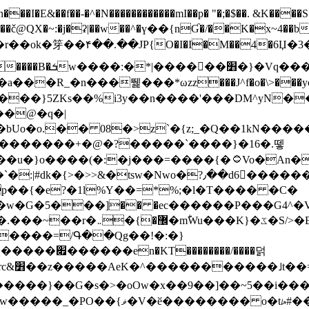
N������������mI��p� "�;�$��. &K����S�vק ������z�I2>z�� �tp��g�T
~:�j�ʡ|��w��^�ү��{nƓ�/��K�x~4��b�����r 1t
���}5ZKѕ��%i3y��n����'���DM^yN�
��@�q�|
08�>z`�{z;_�Q��1kN������\f; �ۭ�ԗ�ݳ��d����
���������+�@�?�����`����}�16�.뗗
p��{�e?�1l%Y��=*%;�l�T���� �C�
�7�w�G�5���]�� �ec������P���G4^�
�W#�I��*]\W��)Ħ�1��fC}
����=/Գ��Qg��!�:�}
��}��G�s�>�oOw�x��9��]��~5��i���>�
�骦t��UU�{�<��Z�.R����w77*jk8{|