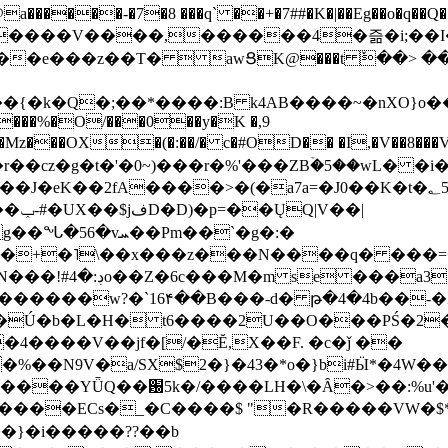
���-�7�8 ���q` ��+�7##�K�|��Eg��o�q��Q�˩mw���XN�N�یb/�N
p�e����V����,������4�즒�i;��
�T�  awՑK@���t ٚ��> ��[v�[�6I�ŅR��ݍ
�;���{�k�Q�;��*����:B k4AB����~�nXO}o���
���%�O/���0��y�K �,9
z���OX�(�:��/� c�#OD�� �I,�V��8��
b�r��cz�g�t�'�0~)���r�%'���ZBۡ�5��wL� �
��2fA����>�(�a7a=�J0��K�t�؂5q�T�5�;UC6
��|
�Pm��`�g�:�
>�<�+�˥\��x���z���N����q� ��
���[�DV�o�|
�����w?�`16۴��B���-d� թ�4�4b��-�
�2�Ú�b�L�H� t6����2U��O���PŚ�2
4����V��jf�[/�Ĕ,X��F. �c�ǰ ��
�%��N9V�a/
SX$2�}�43�*o�}bi#Ӹ*�4W
c8A����ECs�_�C����$ "�R�����VW�$
}�i�����??��b