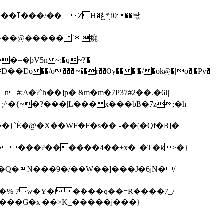
��탃
�/o���|~��r��Oy���!�/�ok@�|o�,�Pv�
#:A�?`h��]p� &m�m�7P
37#2��.�6J|
����?������4��+x�_�T�k>�}
���G�x|��>K_�����j���}