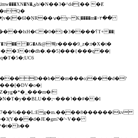
��3�^d4[�� �Ɇ
I�nQ�
�y~ K|����m�>٢��
��lxH�C�0�}�3����؟T+��|
�V�?i�� �G�۸&@뭭r����9_z�:t�X�t�
i��;�3�t�dh�.��5]���{���q ��|
�=���D��h� �m���o)���d�?
Z�yǥ�*�_���m�/
�N�T�y��BLU��;~���˥��#��l
��7��%���L:Eg�m.��̝��8������lkv
*�t�h��