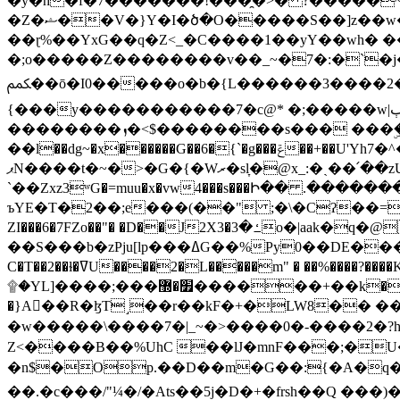
�y�h�f�7�������!���̯�>� ?�����
�Z�ޝ��V�}Y�I�ծ�O�����S��]z��w��7�޷�����h���u��7w.ϻ���8X��ͮ�����W�dm�Jߜ��q/>?���0C�|��sf/
��ɽ%��YxG��q�Z<_�C����1��yY��wh� �
�;o�����Z��������v��_~�7�:�`�j�����
ﶻ��ō�I0�����o�b�{L������3����2�O.z���/�O�g��]i�j��3�u�̨S;�ܳ��������kژ�|p���Io�P,
{���y�����������7�c@* �;�����w|ٻ����<-�'����Kg�g�[�k�)ܹ�X?���f��tz�������˝.8[����v��������W��
��������ܙ�<$��������s��� ���ۣ����e��7;'�Sc����ߋvf������g�2ޓ�?
��l��dg~�x������G��6�{`�g���ݝ��+��U'Yh7�^�8'�o��|�r�x����q��1�g������i����i4���M�z��[}
ޕN����t�~�>�G�{�Wރ�sl̞�@x_:�ˏ��՛��zU;wk�F�m�q}{��7�o������y�ϟ�:�������
`��Zxz3ʷG�=muu�x�vw4���s���Ի�� .�������
ъYE�T�2��;e���(��" ;�\�Cʔ��=
ZI���6�7FZo��"� �D��J2X3�ߑ�3o�|aak�q�@����]�K���w���r;� �Dt�\}x S�X�]Ό�9��f�
��S���b�zPju[lp���ߡG��%Py
C�T��2��ɫ�ߜU����2�L�����m" � ��%����?����K�ǳ'�U4�?ü�Ġ����q־{�ync���a1�����T-�8U� �)�Xp��� ��A�R� ���E-
۩�YL]����;���׿�޽������+��k��o���O�Zt�6�[a��v_r;�b�f���== �tT��E��7=� ��|���?��̅����1n�NEqS-~� vo u �� ����Gf��~ ]A� ��?
�}A��R�ɮT˼��r��kF�+�LW8�� ���G��?ڸ�u��y����2o�Gc���t!W���k+(���钰vY��!
�w�����\����7�|_~�>�� ��0 �-����2
Z<����B��%UhC ��lJ�mnF���;�
�n$�Op.��D��m�G��:{�A�q��/�vP���.�B�
��.�c���/"¼�/�Ats��5j�D�+�frsh��Q ���