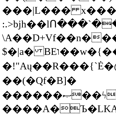
���|L��� x���b
:.>bjh��lՈ���`
\A��D+Vf��n��
$�|a� BEו��w�{���;���q�X��d%�������W� hU�(�1�Ū}9�S�F<��i�L3�;�
�!"Aų��R���{`
��(�Qf�B]�
������ޞ��ϟak��r��_39$�8�p���7�2�yIZ�R��x��/
����A�Ъ�LKA