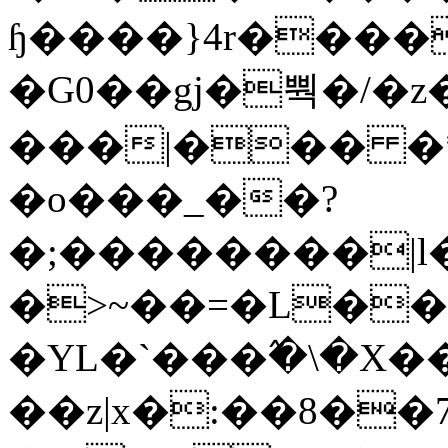
ɧ����}4r����
�G0��gj�뿩�/�z
���|��� �
�o���_��?
�;��������|
�>~��=�L��
�YL�`���߬�\�X�
��z|x�:��8�