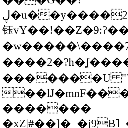
ڸ�u��y����2o�Gc���t!W���k+(���
钰vY��!��Z�9:?� �
�w�����\����7�
����2�?h�ʆ 
�������U "?
��lJ�mnF��
�������
�xZ|#��]�_�j9B