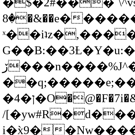
�$�2#���`\^vs
�8�&��e�������:�\���{��9�����g��f�r?
ˣ��iʇz�,���
G��B:��3Ƚ�Y�u:�
ڒ���n����%J^�}
��q;�����e;��
/[�yw#R�d���
i�x̀9��Nw����