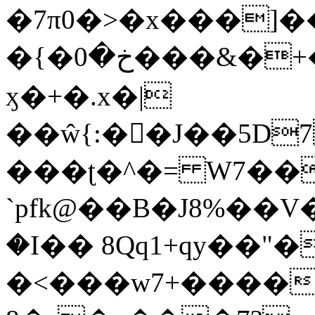
�7π0�>�x���]
�{�خ�0���&�+�zwYFEÙ4�~�_�̾�
ӽ�+�.x�|
��ŵ{:��J��5D7��
���ʈ�^�= W7��
`pfk@��B�J8%��V����\ߤ��/o��d��6b�@��J�tqw3�}>Y]������<�b��̌��{B���~v_v��fT`��88��
�I�� 8Qq1+qy��"�
�<���w󠒪7+�����X�n�F�a��M