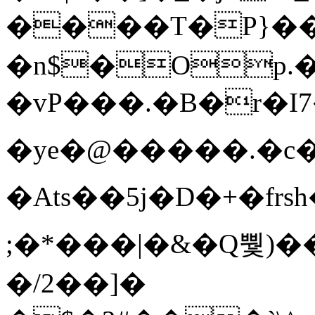
����T�Ρ}�
�n$�Op.
�vP���.�B�r�I7�gp~H
�ye�@��� ��.�c
�Ats��5j�D�+�fr
;�*���|�&�Q뿿)�
�/2��]�