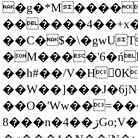
�g�*M����
������4��+x�
��C�$�\�gwUT
�M����'6�ń
��h#��/V�H0ٍK�7'�1�L�A�2
��W��]���J�6jN
��O�'Ww��=���
�8��n�4��ڗGo;V���y��4����n�7�v���Lu�/