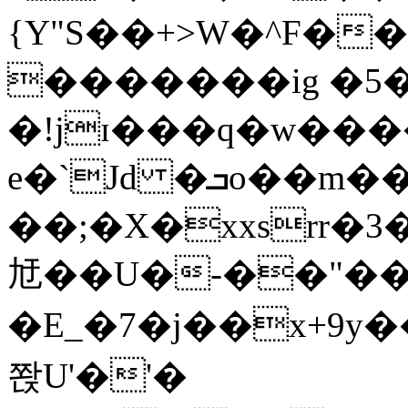
{Y"S��+>W�^F�
�������ig �5
�!jɪ���q�w��
e�`Jd �ܒo��m��1��d|
��;�X�xxsrr�
㝼��U�-��"��zȿ
�E_�7�j��x+9y�
쫝U'�'�