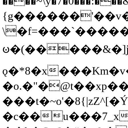
����~\y�7�0���:���&�_DN#�
{g������'��v�
\�f=���`�����
ꧽ�(�����&�]j
ǫ�*8�x���Km�v
�o.�"�@t��xp�
���t�~o'�8{|zZ^[�
�c��u���7_xg{���Q�n4���