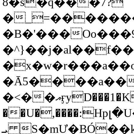
8�s�q���7?
�_=�����
�B�'���Oo���9
�^}��j�al��f
�x�w�r���a�
�Ā5����a��
�<��އӻyD���1�KS�w���!
��U�,����:Hpլ�U�K��_y4߼��O���
ܝ S�mƯ�BÓ�