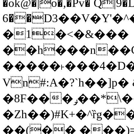
�ok@�|o�,�Pv� Q|9
6��D3��V�Y'�
�1�<�&���
��h���n��Cd
�����˫���4�D�
Vn#:A�?`h��]p�
�8F���ݛ��*\��U��S
�Zh��)#K+�^ȑg�
��(�� ���)=�