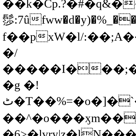
��k�Cp.?�#�q&�
髿:7ûfww�d�y)�%_�����>
f��pxW�l/:��;A
�/
�����I���;�
�g �!
ٹ�T��%=�o�]�`�8mxݽ������˳���0�n̾X'��3ǘ9����������I�&��G�������z>��]�%��/
��^�o���ӽm��ܑ�wOooOn���������
�6>�lvry|z�lN���