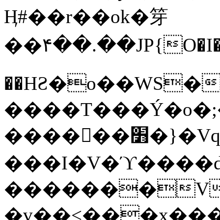
Ӊ#��r��ok�笌
��۴��.��JP{O�I
��ΗƧ�o��WS�
����T���Ý�o�;����������
������׻�}�Vq���j¯���P�.QwO�ｓ
���I�V�ϓ����d
�������V
�v��<���x���ۻ��a���R_�n���