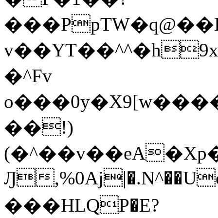
���PpTW�q@��
v��YT��^^�h9x
�^Fv
o���0y�X9[w��
��!)
(�^��v��eA�Xp�>0�+*���h����s�ײT)D$%�AQ�To�*�>W�^�=�.
Ԓ,%0Aj|�.N^��Uc
���HLQP�E?