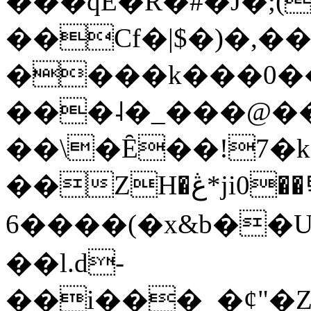
���qE�Ŕ�#�J�;(
��Cf�|$�)�,�
����k���0�
���˨�_���@��
��\�Ȇ��!7�k
��ZH�ڠ*ji0��탃
6����(�x&b��
��l.d-
��i���_�ȼ"�Z�����׋����\�\�w3�|W'�L8y<#�Y�HX�*b��.̏