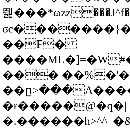
뛡���*ωzz���J^f�o
ϭc�������}��
�
�F�
����ML�]=�W#
��� ��%�'�
��ը>���A����
�ɍ�����@�q�|
�.������h>^^_�