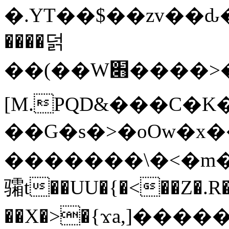
�.YT��$��zv��ԃ
����덝
��(��W׋����>��O>�d�%Y�@�@ڻ<�z{rc&׻��z�����AeK�^�����������˩t��=x~
[M.PQD&���C�K
��G�s�>�oOw�x�
�������\�<�m�PU�5�Ǉ*X�
骦t��UU�{�<��Z�.R�
��X�>�{ϫa,]�����