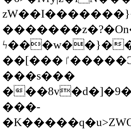
zW��I�������}�
�������z�?�O
ϟ���w��}��
��[���ٵ�����Ͻ���������x�ս��Apq�����޻�V����O�cp����ٝy{����:�k�ןNݯOOCyx6���&���?
���s���
���8v�d�]�9��6
���-
�K�����q�u>ZWOO�w��߼��W�a���p��