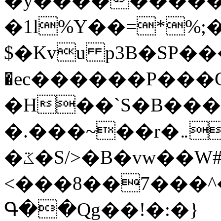
�y�����������
�1l%Y��=*%
$�Kvu p3B�SP�
�ec������P���G
�H��`S�B��
�.���~��r�޼�}�܅�mؕWu���K}
�ػ�S/>�B�vw��W#�I��*]\W��)Ħ�1��fC}
<���8��7���
Գ��Qg��!�:�}