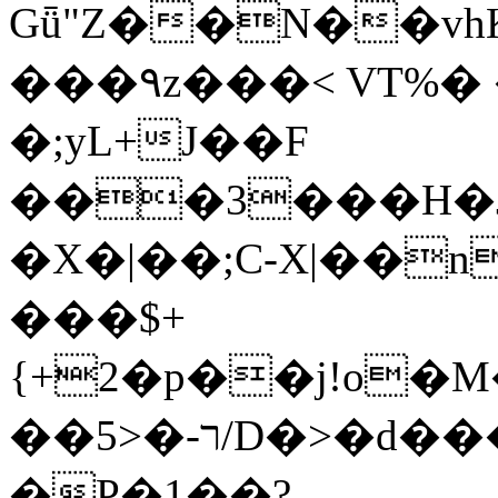
Gǖ"Z��N��v
���٩z���< VT%� �}z�XEu�<ं�Q!
�;yL+J��F
���3���H�J:~�
�X�|��;Ϲ-X|��n
���$+
{+2�p��j!o�
��ר-�<5/D�>�d�����1!u8JP�@TE�
�P�1��?