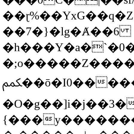
��ɽ%��YxG��q�
��7�}�lg�Ⱥ��6
�h���Y�a�`�0�
�;o�����Z������
ﶻ��ō�I0�����o�b�{L������3����2�O.z���/
�O�g��]i�j��3�u�̨S;�ܳ
{���y������