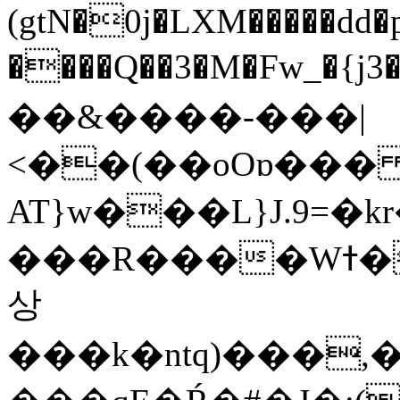
(gtN�0j�LXM�����dd
����Q��3�M�Fw_�{j3��]=����
��&����-���|
<��(��oOɒ���
AT}w���L}J.9=�
���R����Wߙ���o�O���ӯ��������?
상
���k�ntq)���,