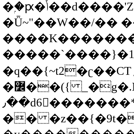
�ۭ�ԗ�ݳ��d����'Z����>!pQ}
�Ǖ~"��W��/�� ��
����K�������
�����`����}�1
�q��{~t2�ʗ��CT؍���������{�~}ur����u�}o����(�:�j���=����{�۝Vo�An��J^��������M\M�'{{l�i
�߼��({ _�g�.Nfӻg����f7z91o^��̤^�>��2�`�:|#dk�{>�>>&�tsw�Nwo�?
٫��d6򆧇�������*��[|^]oo���NW~zz>�X&�u�=K?
�� �z��{�9t�