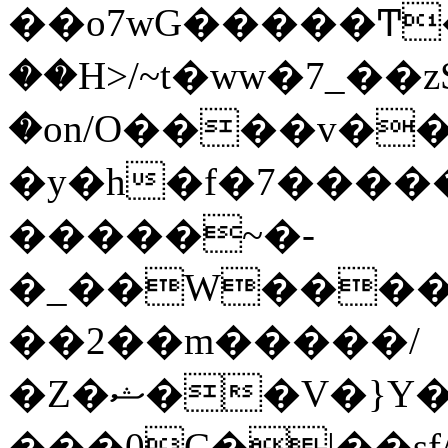
��o7wG�����Ͳ
��H>/~t�ww�7_��z
�on/O����v�
�y�h�f�7����
�����~�-
�_��W����;
��2��m�����/
�Z�ޝ��V�}Y�I�ծ�O�����S��]z��w��7�޷�����h���u��7w.ϻ���8X��ͮ�����W�dm�Jߜ��q/>?
���0C�|��sf