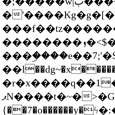
�;�����w|ٻ����<-
�'����Kg�g�[�k
���f��tz�����
��������ܙ�<$��������s���
���ۣ����e��7;'�Sc����ߋv
��l��dg~�x������G��6�{`�g���ݝ
�r�x����q��1
ޕN����t�~�>�G�{�Wރ�sl̞�@x_:�ˏ��՛��zU;wk�F�m�q}
{��7�o������y�