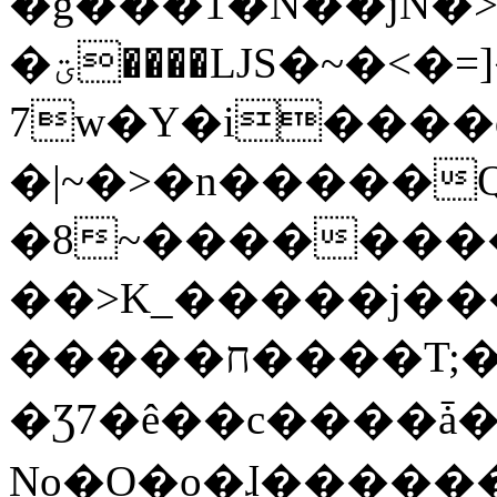
�g���1�N��jN�
�ؾ����ǇS�~�<�=]����^vz��{{��t�%
7w�Y�i����
�|~�>�n�����
�8~��������
��>K_�����j��
�����ח����T;�uU�w��oovW�N�\�v�̓��N��6xz��z^��s�;
�Ʒ7�ê��c����ǡ�Oo
No�O�o�ɺ����