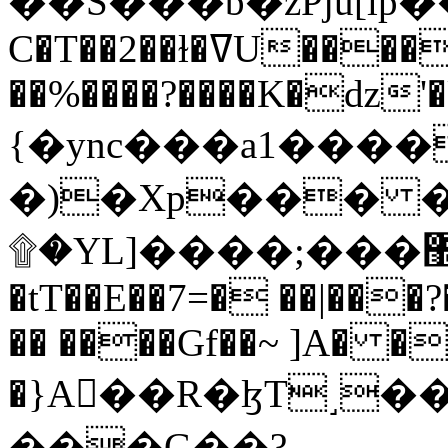
C�T��2��ɫ�ߜU����2�L�����m" �
��%����?����K�ǳ'�
{�ync���a1����
�)�Xp��� �
۩�YL]����;���׿�޽������+��k��o���O�Zt�6�[a��v_r;�b�f���==
�tT��E��7=� ��|���?
�� ����Gf��~ ]A� �
�}A��R�ɮT˼�
���G��?