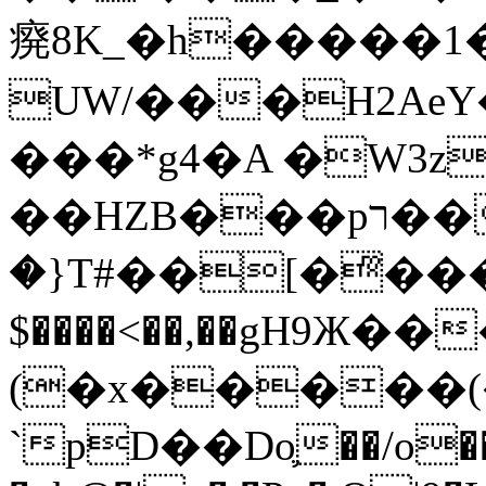
㾱8K_�h�����1
UW/���H2AeY�
���*g4�A �W3z
��HZB���pר��b�wO�N��{@H�m�F{���ۣ��?
�}T#��[�ͫ���
$����<��,��gH9Ж
(�x�����
`pD��Do֛��/o��