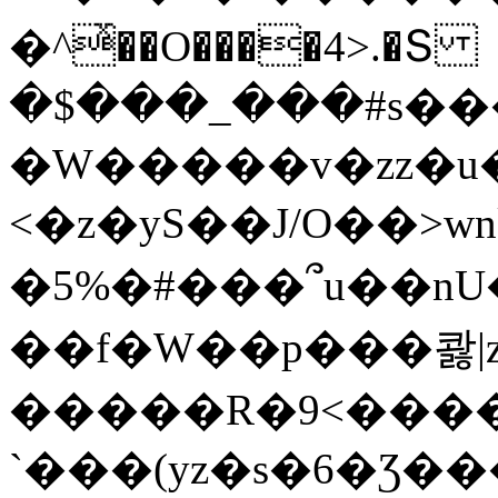
�^ͯ��O����4>.�Տ
�$���_���#s��
�W�����v�zz�u�
<�z�yS��J/O��>wn
�5%�#���՞u��nU
��f�W��p���콿|z
�����R�9<����
`���(yz�s�6�Ʒ�