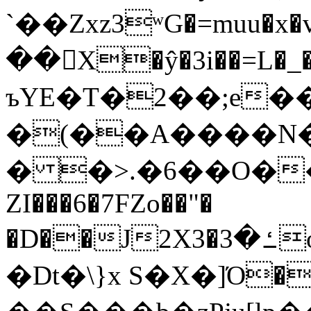
`��Zxz3ʷG�=muu�
��񛆻X�ŷ�3i��=L�
ъYE�T�2��;e�
�(��A����
� �>.�6��O��
ZI���6�7FZo��"�
�D��J2X3�ߑ�3o�|aak�q�@����]�K���w���r;�
�Dt�\}x S�X�]Ό�