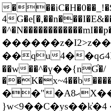
���iC�H�0��_!
4G�e[�,��n���I�E&��
�^�N������������mI��p�
������z�I2>z��
��qu4��qᏽ4H&A
��w��^�ү��{nƓ�/
��K�x~4��b�����
��"�Aޙ8X��M��K�D
}w<9��C�ys��k҆�޼� :���4�� 4�E0���oӮ�