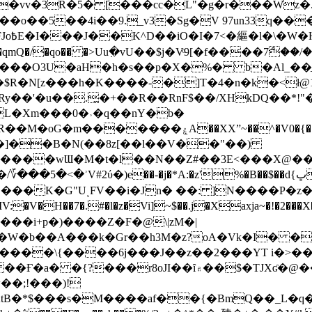
��o��5��4i��9._v3�Sg�V 97un33q��
���?
˞v��qmQ�/�qo�� �>Uu߲�vU��$j�Vͦ9[�f����7ް
���O3U�aH�h�s��p�X�%� b�Al_��ֲ�
]L�Xm���0�˒�q��nY�b�
�V0�{��N͉fMz}}��J�d������ �M���Q�"f-
�"�]��B�N(��8z[��l��V��"��)
�K�G"UͺFV��i�Jn� ��: ]N����P�z
�V�H��7�.#�l�z�Vi]
~$��.j�Xaxja~�!�2���
���i+p�)����Z�F�@\|zM�|
Y�W�b��A���k�Gr��h3M�z?oA�Vk�I� �
5����\{����6j���J��z��2���YT i�>
۾��$�TJXʛ�@���5J�P���<=-���!�k�?-�W�?
�;!���)!
KtB�*$���s�M����af��{�BmQ��_L�q�