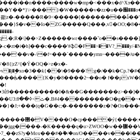
���e����w�mp�<���x�d^Xϧ����a�c��r�ۇ/�^
��*}\>���}�W�����v�zz�u��֌���o����
��콿|z�-�����R�9<�����[������ї��ٗa�
��}$�v��Io�ZG�����Q���,v�OO;�8��
��q.�;R�\]��>Z������wɛ����ˇo��s����
�i�h]���c����'#ֆ�F��>��V?_���y/˗�N�
8{|zZ^[�Ý�OQ�>z�x�-
�Y�ï'�/�/
�!
x�����l~R}
�����}�J;+���(q�G��c;�-�������z�?�On�
�K�����q�u>ZWOO�w��߼��W�a���p�����ޓ���_���r-
7_��zS?y�Moϫ���#�ۗ�/�on/O����v���l