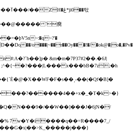
��탃
�/o���|~��r��Oy���!�/�ok@�|o�,�Pv�
#:A�?`h��]p� &m�m�7P
37#2��.�6J|
����?������4��+x�_�T�k>�}
���G�x|��>K_�����j���}