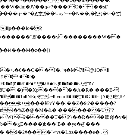
`��4��>��i���> ��2��m�����/
B����q~�#�j��Uoy^=v�N��;�{�G�
�>.�6��O��I�."ҷ�M7�@1Qr�
Fb���(���sh�P�Y�2R�ciQ�����8��O*�?
s����nl�%Z�@�M�&� �������U "?
�U� W{?����T�Ρ}��R��簌쇦�v�|
e�@���
]� �$�2#���`\^vs�LΔz����e�۔