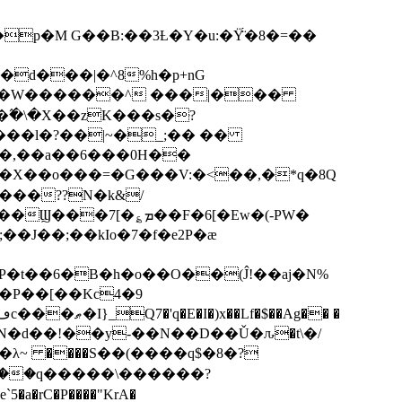
p�M G��B:��3Ƚ�Y�u:�Ÿ̈́�8�=��
R�d���|�^8%h�p+nG
�W������^ ���|���
�\�X��zK���s�ּ?
���l�?��|~�_;�� ��
k�X��o���=�G���V:�<��,�*q�8Q
���??N�k&/
��F�6[�Ew�(-PW�
�J��;��kIo�7�f�e2P�ӕ
��P��[��Kc4�9
��N�d��!��y-��N��D��Ǔ�ԉ�t\�/
�λ~ ����S��(����q$�8�?
��q�����\������?