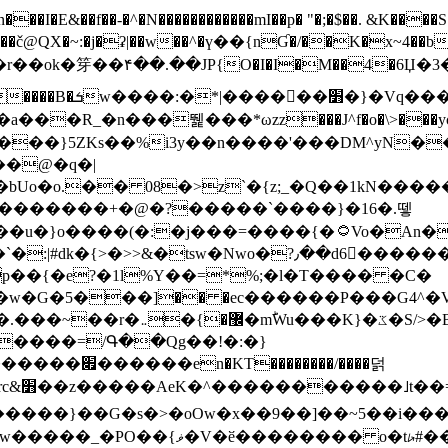
N������������mI��p� "�;�$��. &K����S�vק ������z�I2>z�� �tp��g�T
~:�j�ʡ|��w��^�ү��{nƓ�/��K�x~4��b�����r 1t
���}5ZKѕ��%i3y��n����'���DM^yN�
��@�q�|
08�>z`�{z;_�Q��1kN������\f; �ۭ�ԗ�ݳ��d����
���������+�@�?�����`����}�16�.뗗
p��{�e?�1l%Y��=*%;�l�T���� �C�
�7�w�G�5���]�� �ec������P���G4^�
�W#�I��*]\W��)Ħ�1��fC}
����=/Գ��Qg��!�:�}
��}��G�s�>�oOw�x��9��]��~5��i���>�
�骦t��UU�{�<��Z�.R����w77*jk8{|