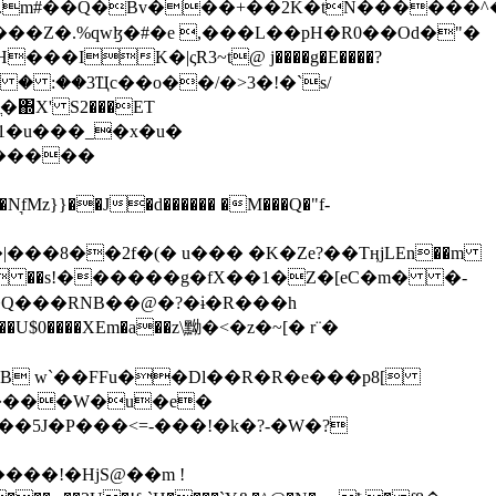
���Z�.%qwɮ�#�e ,���L��pH�R0��Od�"�
��/� � :��3Ҵc��o��/�>3�!�`s/
΍X' S2���ET
�Q���RNB��@�?�ɨ�R���h
X��U$0����XEm�a��z\黝�<�z�~[� r¨�
B w`��FFu��Dl��R�R�e���p8[
�����W�u�e�
���!�HjS@��m !