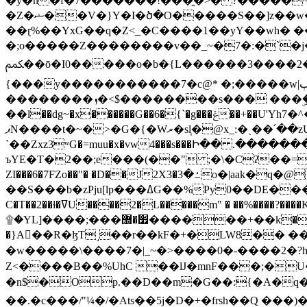
�y�h�f�7�������!���̯�>� ?�����
�Z�ޝ��V�}Y�I�ծ�O�����S��]z��w��7�޷�����h���u��7w.ϻ���8X��ͮ�����W�dm�Jߜ��q/>?���0C�|��sf/
��ɽ%��YxG��q�Z<_�C����1��yY��wh� �
�;o�����Z��������v��_~�7�:�`�j�����
ﶻ��ō�I0�����o�b�{L������3����2�O.z���/�O�g��]i�j��3�u�̨S;�ܳ��������kژ�|p���Io�P,
{���y�����������7�c@* �;�����w|ٻ����<-�'����Kg�g�[�k�)ܹ�X?���f��tz�������˝.8[����v��������W��
��������ܙ�<$��������s��� ���ۣ����e��7;'�Sc����ߋvf������g�2ޓ�?
��l��dg~�x������G��6�{`�g���ݝ��+��U'Yh7�^�8'�o��|�r�x����q��1�g������i����i4���M�z��[}
ޕN����t�~�>�G�{�Wރ�sl̞�@x_:�ˏ��՛��zU;wk�F�m�q}{��7�o������y�ϟ�:�������
`��Zxz3ʷG�=muu�x�vw4���s���Ի�� .�������
ъYE�T�2��;e���(��" ;�\�Cʔ��=
ZI���6�7FZo��"� �D��J2X3�ߑ�3o�|aak�q�@����]�K���w���r;� �Dt�\}x S�X�]Ό�9��f�
��S���b�zPju[lp���ߡG��%Py
C�T��2��ɫ�ߜU����2�L�����m" � ��%����?����K�ǳ'�U4�?ü�Ġ����q־{�ync���a1�����T-�8U� �)�Xp��� ��A�R� ���E-
۩�YL]����;���׿�޽������+��k��o���O�Zt�6�[a��v_r;�b�f���== �tT��E��7=� ��|���?��̅����1n�NEqS-~� vo u �� ����Gf��~ ]A� ��?
�}A��R�ɮT˼��r��kF�+�LW8�� ���G��?ڸ�u��y����2o�Gc���t!W���k+(���钰vY��!
�w�����\����7�|_~�>�� ��0 �-����2
Z<����B��%UhC ��lJ�mnF���;�
�n$�Op.��D��m�G��:{�A�q��/�vP���.�B�
��.�c���/"¼�/�Ats��5j�D�+�frsh��Q ���