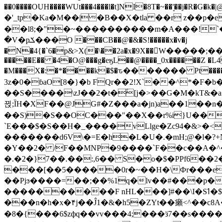
��0����OUH����WUt���4���l�t]NI�8T�~��'͙��j�R�G�k�|@a���
�'_tp�Ka�M��|�B��X�tla ��r z��
��l8;�"�~����������m�A���!`��e���z�
�V�pݎ���O ���CB��@�&�S!�����x�v�j
�N�4{�`6�p&>X(�\��2a�x�9X��򢧰W����
�����E�� �4�O@���g�eӄL��@����_0x������Z �
L4
�M���X�:�*����k�$�ԏ������� Pt����M
3z�0�ɓaO[8�}�b FQr��2!X`��^*�F�
��S����\zJ��2�t�۫[j�>��G�M�kT&�a��J�eK
뀑;ȈH�XF��@JG#�Z���a�jn)a��1��n��ݕ-#�UX��$jفD�D)�p=��ŲQ|V
��S)�S��OC���"��X��r%i}U��g��ᖓ�56�vܚ�
`E���$�S��H�_����vLlge�Zc94�&
�������d6V\�=E�h�L�U�.�mH;@�l�?+N���!#ڊ:�4o��Z�6c���M�m se ���a3
�Y��2� /F��MNP�9����`F��c��A�^�
�.�2�}7��.��:,6�� S�o�$�PPf6�
���[��5�����0r�~��H�\Фr���e�
��Pjϧ����=��;��%1q�lv��#���p�
����������F nHL���]#��\I�Sߗ�$����YǕQ��԰5k�/����LH�\�Ȃ�>��:%u'��3(Y���d�JΕ�gm?�'~V��
���n�h�x�۴j��Ĵ1�&�h5�ZYt��癩<^�� 
�8�{���6$zфq��vv���4;���ӟ7��s�����