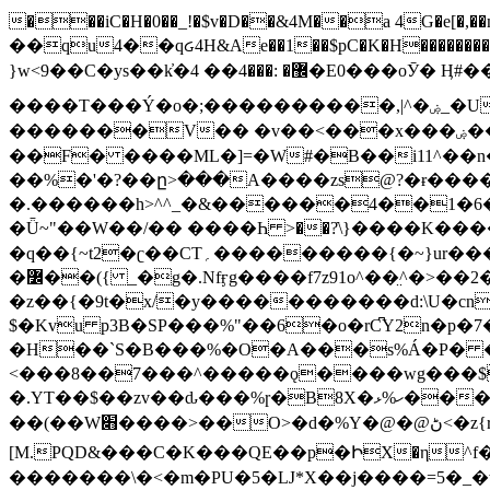
���iC�H�0��_!�$v�D��&4M��a 4G�e[�,��n���I�E&��f��-�^�
��qu4��qᏽ4H&Ae��1��$pC�K�H����������č@QX�
}w<9��C�ys��k҆�޼� :���4�� 4�E0���oӮ� Ӊ#��r��ok�笌��۴��.��JP{O�I�I�M��4�6Џ�3�ꦩ�l���W����/��ΗƧ�o��WS��<$�'�
����T���Ý�o�;����������,|^�ۻ_�U����B�ܭw����:�*|������׻�}�Vq���j¯���P�.QwO�ｓ���I�V�ϓ����d}
�������V�� �v��<���x���ۻ��a���R_�n���뛡���*ωzz���J^f�o�\>���yc-ϭc�������}��(����;/J��K�J�/
�
�F� ����ML�]=�W#�B��i11^��n
��%�'�?��ը>���A����zs@?�ɍ���
�.������h>^^_�&������4��1�6�bUo�o.�� 
�Ǖ~"��W��/�� ����Һ >��?ֿ\}����K�
�q��{~t2�ʗ��CT؍���������{�~}ur����u�}o����(�:�j���=����{�۝Vo�An��J^��������M\M�'{{l�i
�߼��({ _�g�.Nfӻg����f7z91o^��̤^�>��2�`�:|#dk�{>�>>&�tsw�Nwo�?٫��d6򆧇�������*��[|^]oo���NW~zz>�X&�u�=K?��
�z��{�9t�x/�y�����������d:\U�cn
$�Kvu p3B�SP���%"��6�o�rC͆Y2n�p
�H��`S�B���%�O�A���s%Á�P� �.���~��r�޼�}�܅�mؕWu���K}�ػ�S/>�B�vw�
<���8��7���^�����ǫ����wg���$
�.YT��$��zv��ԃ���%ɼ�B
8X�ހ%ޅ��������׏������en�KT��������/����덝
��(��W׋����>��O>�d�%Y�@�@ڻ<�z{rc&׻��z�����AeK�^�����������˩t��=x~
[M.PQD&���C�K���QE��p�ԻX�η^f���
�������\�<�m�PU�5�Ǉ*X��j����=5�_�w�����_�PO��{ޥ�V�ӗ�������� o�t⭟#��w7�p��6