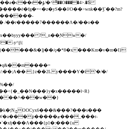
ͯ��O����4>.�Տ
�ё�fg�=<�z�yS��J/O��>wnk��ǯ`��?m?
�'������-
 /��r�����7������Λ�/��o��
]x��byyy��� ?_n��Ɲw�/
-y^|j\|
�����/ϟ���w��}
��`�xɧ���Λ���{p1�:���{u