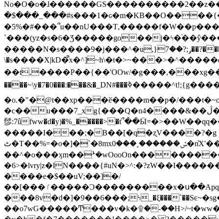
No�O�o�ɺ������GS����������2��z�����i��n�
�$���_���#s���1�ԍ�m�KΒ��O����{��Y
�5%�#���՞u��nU���T,��� ��f�W��p�
`���(yz�s�6�Ʒ�����go��j�ϟ�֜��ŷ���
�����N�s����9�j���^�u,}ݛ;?��7��?�������-
\�s����X|kD�᩺x�^]~h\�t�>~���>�^���
��t,����P��{��'OOw/�g���,���xg��-c�zt
����~\y�7�0���:���&�_DN#���ߢ�����^t!;{g������'��v�-\�f=���`�����ymn~����/ꧽ�(�����&�]j��/ǫ�*8�x���Km�v�m�I}
�o.�"�@t��xp���ӗ����m��p�/���t�~o'�
�c��u���7_xg{���Q�n4����&��ڷ�v�j�ۣ�xo�3��ƙ{��\�9���?:g�/��k�Cp.?�#�q&��m����=
髿:7ûfww�d�y)�%_�����>�t՞��Ӹ=�>��W��qq����ܞ����{K�y�8����2~��o� f��pxW�l/:��;A��:;}z��2Ly���
�����I���;�B��[�q�ʐV����?�g 
ٹ�T��%=�o�]�`�8mxݽ������˳���0�n̾X'��3ǘ9����������I�&��G�������z>��]�%��/
��^�o���ӽm��ܑ�wOooOn����������U3:ٹ>ߦ��8�.B#4���������O�g��~��<{�_��N���}y�
�6>�lvry|z�lN����{#uN�>^:�?zW��I��
����e�$��uV;��]�/
��[���ٵ�����Ͻ���������x�ս��Apq�����޻�V����O�cp����ٝy{����:�k�ןNݯOOCyx6���&���?���s���
���8v�d�]�9��6���;ϟ_�ξ���`��Sͼ~�sg��jgg�|���-
��o7wG�����Ͳ���v�k�۩�-��H>/~t�ww�