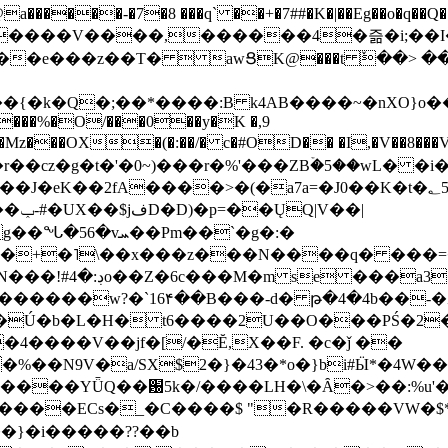
���-�7�8 ���q` ��+�7##�K�|��Eg��o�q��Q�˩mw���XN�N�یb/�N
p�e����V����,������4�즒�i;��
�T�  awՑK@���t ٚ��> ��[v�[�6I�ŅR��ݍ
�;���{�k�Q�;��*����:B k4AB����~�nXO}o���
���%�O/���0��y�K �,9
z���OX�(�:��/� c�#OD�� �I,�V��8��
b�r��cz�g�t�'�0~)���r�%'���ZBۡ�5��wL� �
��2fA����>�(�a7a=�J0��K�t�؂5q�T�5�;UC6
��|
�Pm��`�g�:�
>�<�+�˥\��x���z���N����q� ��
���[�DV�o�|
�����w?�`16۴��B���-d� թ�4�4b��-�
�2�Ú�b�L�H� t6����2U��O���PŚ�2
4����V��jf�[/�Ĕ,X��F. �c�ǰ ��
�%��N9V�a/
SX$2�}�43�*o�}bi#Ӹ*�4W
c8A����ECs�_�C����$ "�R�����VW�$
}�i�����??��b