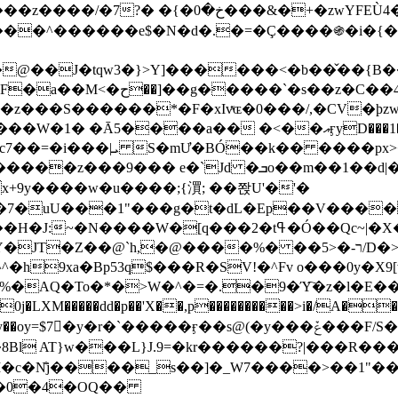
&�+�zwYFEÙ4�~�_�̾� ӽ�+�.x�|
�N�d�.�=�Ç����֍�i�{���fZV�nw�����ەys��2��`m��
�4�;�^�� 8�s�q���7?
���S������*�F�xIvͯɶ�0���/,�CV�ϸzw
����a�� �<��އӻyD���1�KS�w���!
��U�,����:Hpլ�U�K��_y4߼��O����_@c7��=�i���|ܝ S�mƯ�BÓ��k�� ����p
x
�m��1��d|��;�X�xxsrr�3��J�I�@3g�g��㝼
x+9y����w�u����;{㵋; ��쫝U'�'�
uU���1"���g�t�dL�Ep��V�����8u� ��
�}z�XEu�<ं�Q!�;yL+J��F �
���%� ��ר-�<5/D�>�d�����1!u8JP�@TE� �P�1��?
^�h9xa�Bp53q$���R�ЅV!�^Fv o���0y�
�0j�LXM�����dd�p��'X��,p����������>i�/A���
`�����ӻ��s@(�y���ݞ���F/S��_T��Õ�������w��h�'U��_��L!
L}J.9=�kr������?|���R����Wߙ���o�O���ӯ�����
�c�N̐j����_s��]�_W7����>��1"��
��0�4�OQ��