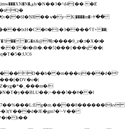
��3�^d4[�� �Ɇ
I�nQ�
�y~ K|����m�>٢��
��lxH�C�0�}�3����؟T+��|
�V�?i�� �G�۸&@뭭r����9_z�:t�X�t�
i��;�3�t�dh�.��5]���{���q ��|
�=���D��h� �m���o)���d�?
Z�yǥ�*�_���m�/
�N�T�y��BLU��;~���˥��#��l
��7��%���L:Eg�m.��̝��8������lkv
*�t�h��