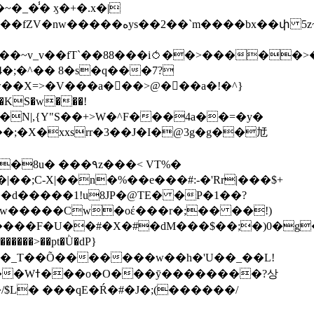
��bx��փ 5z~�>�y4N/
��X=>�V���a��ً�>@���a�!�^}
>�N|,{Y"S��+>W�^F���4a��=�y�
�٩z���< VT%�
��3���H�J:~�N����W�[q���2�tߟ�Ó��Qc~|�X�|��;Ϲ-X|��n�%��e���#:-�
'Rr|���$+
X9[w�����Cw�oέ���r�;�� ��!)
�����>��pt�Ǜ�dP}
���?상
/$L� ���qE�Ŕ�#�J�;(������/