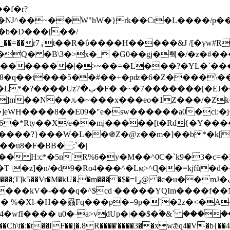
Ǌ^��~��W"hW�}rk��Cr�L����/p��
�ן�4�O�@�F�7i�&�6�īw�:o���X(�������~�~�y���_��=��rۏ7t��R�ΰ����H����
�&J /[�yw#
Q� �B\3�>x�_ �G0��gj�뿩�/�z�#�
�
�������|�>~��=�L���?�YL�`���߬
�w8�q��t���5��#��+�pʣ�6�Z����\�
j]m��N��ԉ�~���x���eo�1Z���/�Z
eWH����8��E09�"e�sw������a0�ci:�j
�X/e��mj�����[t�Rd{�Y�����Ϣ���7[�؏ܡ
���?}���W�L��֍Z�@z��m�]��b*�k[;�
|�z]�n/�d9�Ro4���^�Lӎ>^Ɋ��=kjfǔ�d
�P�����kV�-���q�^$cd �����YQIm����f
:� %�Xl-�H��赑Fq���p�=9p�`�2z�<�A
�wfI���� u0�˗a>vdUp�|��$�ؐ�&` ����