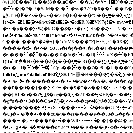
(w{1j0E��@i'��33��mO�`��AJ�ʸߜ���N��e;�vv�3R�5� [���cc�L"�g�r���Wz�.m#��Q�Bv���+��2K�tN������^�}y������Q�ۅUbB,���j�зb*��Q"�zӦc��Y�, B]!hI�KZ�T�5/
�ri�]�#�{\�5dM��ʿ��sy�3ZO�6����%�
냢CES�Ԟ�Zz��wv��%F�R����"5����i FJo߿E�I���J��K^D��iO�I�7<�䌔�l�\�W�H���IK�|ςR3~t@ j����g�E�
�t5��L��(�&wu9��z��2��od�R,%��VN7q�i�m
��ρ���%)�k C��$��(l3��4n+N'� 
��C�d�3o�s6��HY�c0��7��ܭt b���o�;i`�$R�N[z���h�K����-�]T�4�n�k�<ł@1�u���_�x�u�
C���J���ܮ�4�7{�1cVVX���"Z[I^gc? �0X�Ry��'�u��.̼�+��R��RnF$��/XHkDQ��*!"�����
�����#��_:ZQG�(�
j��/C�L��1 ��]��
�v������z��X�!n�Fd�H[l VX��F`R��M�oG�m�������ۼA��XXˮ~��^
�(\��`4�ۣ��Nƾ�k��2�[����pG���(�)
�ed�"td�٥��^(pb��l���7�c8=�U���\Q����wƜ�M�t�l��N��Z#��3E<���X@��|���8��2f�(� u��� �K�Zе?��TӊjLEn��m
�|�����(�Y�2��D���\E�S8/� וH䨺�B���9��u��/؆���5�<�ʾV#2ύ�)e��-�j�*A:�z'%�B��$��d{ڀ ��s!������g�fX��1�Z�[eC�m� �-
�%�J������ �w��A�C��t�n5@��
��l'��0��{��l2?�e�9�"�Z��1�b*�;�ІV:
��(:RL�b��Z[8̦�cg��0�2T,��4HϏ�+k��
�g#n��3�K�OnV)�j��cpK(^J�Xh��
�,���(���9xX���x2�Eù�GU3a
�Uj�\Fؒ�����ou�t��ss����P��J8�G�p� ��Ғ�a� �{?���r8oJI��ȋ
����,d���#�|��WR~�,�{��@�bw�
�Og�_�f���oY2ԁ*a��,K
���(io��x