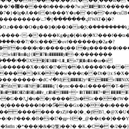
~�-�_��W����;��}G{�,��˳���lu�
�7�}�lg�Ⱥ��6 �h���Y�a�`�0�7�ͷ�cu
����\߸7�{�������ڮI'WAT�]�?
���/��񛆻X�ŷ�3i��=L�_�o7]�|�o�ӝ�ш�o
a������X�x�K�!?�(��A����N�� � 
0��DE�����:�����>�dCᔵ�Mj)[j���l�2y^�(
��� vJ��NiX
��Z�9:?� ����?
�?h�ʆ �������8�9�5֟���Gx�2���
U�� ������� �xZ|#��]�_�j9B˥_�@X
r�I7�gp~H�_@��r(��]���Yb��ڃE����)b��`B� �y
)��$яȢn ;�*���|�&�Q뿿)��?� �K.�C� �/2��