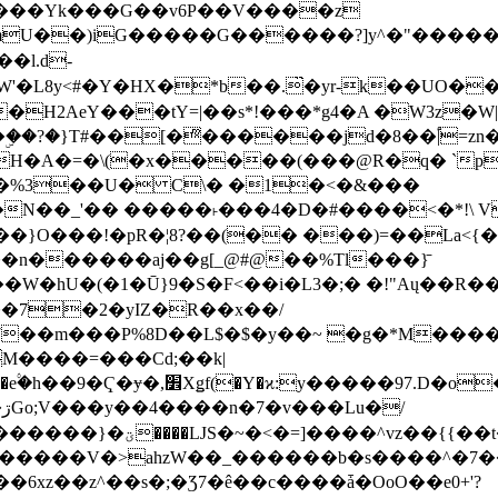
���Yk���G��v6P��V����z
�����G������?]y^�"�������ߠ���/��ZH�ڠ*ji0
�l.d-
H2AeY���tY=|��s*!���*g4�A �W3z�W|
�A�=�\(�x�����(���@R�q� `pD��Do֛�
�Y'�^�%3��U� C\� �1�<�&���
N��_'�� �����˫���4�D�#����<�*!\ Vn
��n������aj��g[_@#@��%Tl���}̄
7��m���P%8D��L$�$�y��~ �g�*M���
M����=���Cd;��k|
�Q�N���9�/��W��]���J�6jN�/
�i����q��=R����7_/
�����V�>ahzW��_������b�s����^�7�