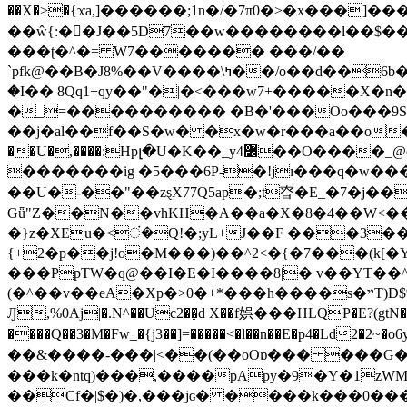
��X�>�{ϫa,]������;1n�/�7π0�>�x���]�����z����/�7?� �{�خ�0���
��ŵ{:��J��5D7��w��������l��$����^������e$
���ʈ�^�= W7������� ���/��
`pfk@��B�J8%��V����\ߤ��/o��d��6b�@��J�tqw3�}>Y]������<�b��̌��{B���~v_v��fT`��88���i⥀��>�����>�ޯ�'�����?
�I�� 8Qq1+qy��"�|�<���w󠒪7+�����X�n�F�a��M<�ح��]��g�����`�s��z�C�
�_=���������� �B�'���Oo���9S�z
��j�al��f��S�w� �x�w�r���a��o���W�1� �Ā5
�������ig �5���6P-�!jɪ���q�w�������z���9��� e�`Jd �ܒo�
��U�-��"��zȿX77Q5ap�;t昚�E_�7�j��
Gǖ"Z��N��vhKH�A��a�X�8�4��W<��7�
{+2�p��j!o�M���)��^2<�{�7���(k[�Y�JT�Z��@`h,�@�
���PpTW�q@��I�E�I����8|� v��YT��^
(�^��v��eA�Xp�>0�+*���h����s�ײT)D$%�AQ�To�*�>W�^�=�.�9�Ύ҇�z�l�E�����F�U��#�X�#�dM���$��;�)0�g�OH�����w�����ҋ��
Ԓ,%0Aj|�.N^��Uc2��̝d X��f娯���HLQP�E?(gtN
����Q��3�M�Fw_�{j3��]=�����<�l��n��E�p4�Ld2�2~�o6y��oy=$7�y�r�
��&����-���|<��(��oOɒ��� ���G�8Bl AT}w���
���k�ntq)���,����pApy�9�Y�1zWM
��Cf�|$�)�,���jɢ� ����k���0�