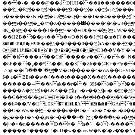
���˨�_���@��eD[UH���ǟ��:����0
��\�Ȇ��!7�k��C���p;�mp���mU��)iG
6����(�x&b��U24�Q�~��1��4����`!�
��i���_�ȼ"�Z�����׋����\�\�w3�|W'�L8y<#�Y�HX�*b��.̏�yr-k��UO����@����� `㾱
8K_�h�����1��+�f�wDb�Vo� UW/���
��HZB���pר��b�wO�N��{@H�m�F{���ۣ��?�}T#��[�ͫ������jd�8��֠|=zn��=�ϸV5n~:�q~?'�
$����<��,��gH9Ж����7���0��hA�z��z�H
Q|9�LU\��aƟ��o`�>@+�x�Ϙ� 6��D3��V
��h���n��Cd��̢��:y��o'�)v�=N�
�8F���ݛ��*\��U��S �Zh��)#K+�^ȑg���}O���!�pR�¦8?��(�� ���)=��La<{� ;^�{~�?���|L��� x���bB�7z;�h
:.>bjh��lՈ���`��M�O�����^�?\A��D+Vf
$�|a� BEו��w�{���;���q�X��d%�������W� hU�(�1�Ū}9�S�F<��i�L3�;� �!"Aų��R���{`Ė�@�X��WF�F�s��˼-��(�Qf�B]�
������ޞ��ϟak��r��_39$�8�p���7�2�yIZ�R��x��/
����A�Ъ�LKA��{p'h�v��]m�;��
��C�$�\�gwUT�R� (�/�M����'6�ń
��h#��/V�H0ٍK�7'�1�L�A�2��a��GAr���e۟�h��9�Ҁ�ɏ�,׾Xǥf(�Y�ϰ:y�����97.D�o
��O�'Ww��=����i/��O�=՟mת �8��n�4��ڗGo;V���y��4����n�7�v���Lu�/
�g���1�N��jN�>��߭��=�1 {����Ӌ�u�������}�ؾ����ǇS�~�<�=]����^vz��{{��t�% 7w�Y
�|~�>�n�����Q�=�_n�}
_|�8~����
�����ח����T;�uU�w��oovW�N�\�v�̓��N��6xz��z^��s�; �Ʒ7�ê��c����ǡ�OoO��e0+'?