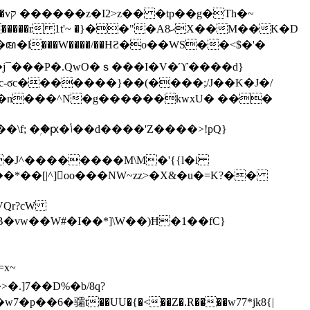
h�~
'~ �}��"�Aޙ8X��M��K�D
�n���^N�g������kwxU� ���
'Z����>!pQ}
VQr?cW
.]7��D%�b/8q?