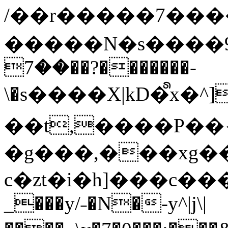
/��r�����7��
�����N�s����9�j
��7��?�������-
\�s����X|kD�᩺x
��t,����P��{
�g���,���xg�
c�zt�i�h]���c���
_���y/˗�N�-y^|j\|