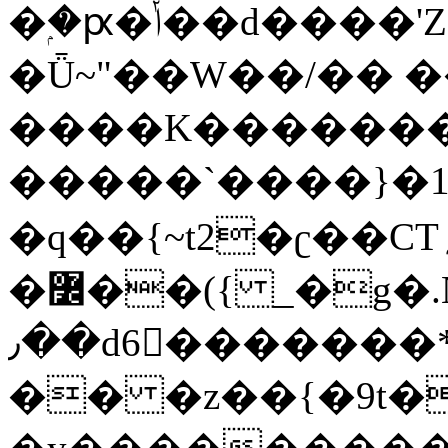
�ۭ�ԗ�ݳ��d����'Z����>!pQ}
�Ǖ~"��W��/�� ��
����K�������
�����`����}�1
�q��{~t2�ʗ��CT؍���������{�~}ur����u�}o����(�:�j���=����{�۝Vo�An��J^��������M\M�'{{l�i
�߼��({ _�g�.Nfӻg����f7z91o^��̤^�>��2�`�:|#dk�{>�>>&�tsw�Nwo�?
٫��d6򆧇�������*��[|^]oo���NW~zz>�X&�u�=K?
�� �z��{�9t�