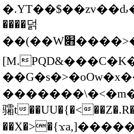
�.YT��$��zv��ԃ
����덝
��(��W׋����>��O>�d�%Y�@�@ڻ<�z{rc&׻��z�����AeK�^�����������˩t��=x~
[M.PQD&���C�K
��G�s�>�oOw�x�
�������\�<�m�PU�5�Ǉ*X�
骦t��UU�{�<��Z�.R�
��X�>�{ϫa,]�����