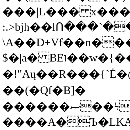
���|L��� x���b
:.>bjh��lՈ���`
\A��D+Vf��n��
$�|a� BEו��w�{���;���q�X��d%�������W� hU�(�1�Ū}9�S�F<��i�L3�;�
�!"Aų��R���{`
��(�Qf�B]�
������ޞ��ϟak��r��_39$�8�p���7�2�yIZ�R��x��/
����A�Ъ�LKA