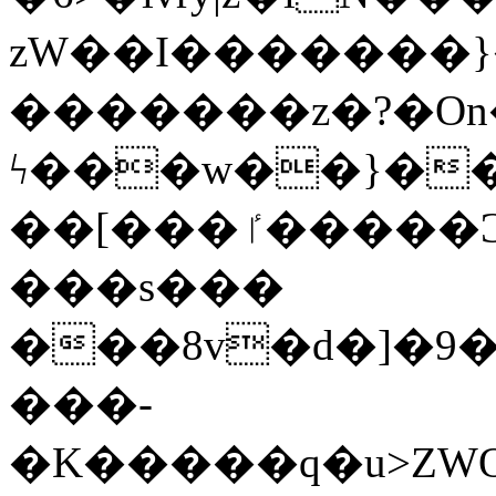
zW��I�������}�
�������z�?�O
ϟ���w��}��
��[���ٵ�����Ͻ���������x�ս��Apq�����޻�V����O�cp����ٝy{����:�k�ןNݯOOCyx6���&���?
���s���
���8v�d�]�9��6
���-
�K�����q�u>ZWOO�w��߼��W�a���p��