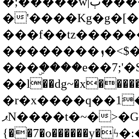
�;�����w|ٻ����<-
�'����Kg�g�[�k
���f��tz�����
��������ܙ�<$��������s���
���ۣ����e��7;'�Sc����ߋv
��l��dg~�x������G��6�{`�g���ݝ
�r�x����q��1
ޕN����t�~�>�G�{�Wރ�sl̞�@x_:�ˏ��՛��zU;wk�F�m�q}
{��7�o������y�