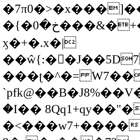
�7π0�>�x���]
�{�خ�0���&�+�zwYFEÙ4�~�_�̾�
ӽ�+�.x�|
��ŵ{:��J��5D7��
���ʈ�^�= W7��
`pfk@��B�J8%��V����\ߤ��/o��d��6b�@��J�tqw3�}>Y]������<�b��̌��{B���~v_v��fT`��88��
�I�� 8Qq1+qy��"�
�<���w󠒪7+�����X�n�F�a��M