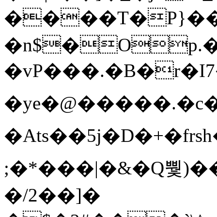
����T�Ρ}�
�n$�Op.
�vP���.�B�r�I7�gp~H
�ye�@��� ��.�c
�Ats��5j�D�+�fr
;�*���|�&�Q뿿)�
�/2��]�