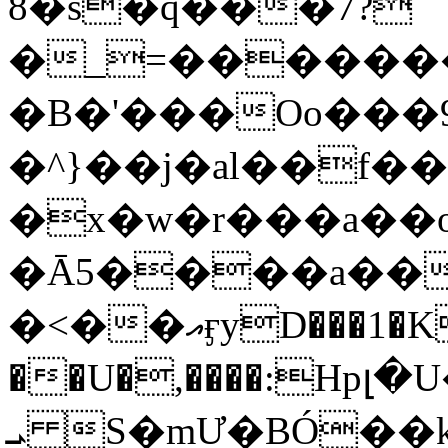
8�s�q���7?
�_=�����
�B�'���Oo���9
�^}��j�al��f
�x�w�r���a�
�Ā5����a��
�<��އӻyD���1�KS�w���!
��U�,����:Hpլ�U�K��_y4߼��O���
ܝ S�mƯ�BÓ�