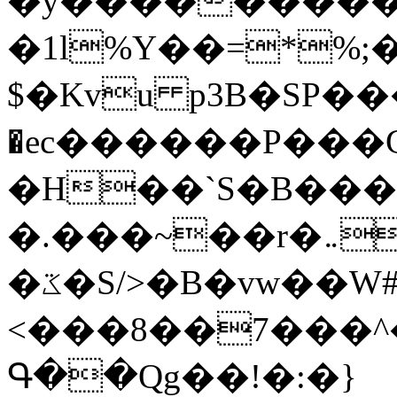
�y�����������
�1l%Y��=*%
$�Kvu p3B�SP�
�ec������P���G
�H��`S�B��
�.���~��r�޼�}�܅�mؕWu���K}
�ػ�S/>�B�vw��W#�I��*]\W��)Ħ�1��fC}
<���8��7���
Գ��Qg��!�:�}