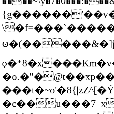
����~\y�7�0���:���&�_DN#�
{g������'��v�
\�f=���`�����
ꧽ�(�����&�]j
ǫ�*8�x���Km�v
�o.�"�@t��xp�
���t�~o'�8{|zZ^[�
�c��u���7_xg{���Q�n4���