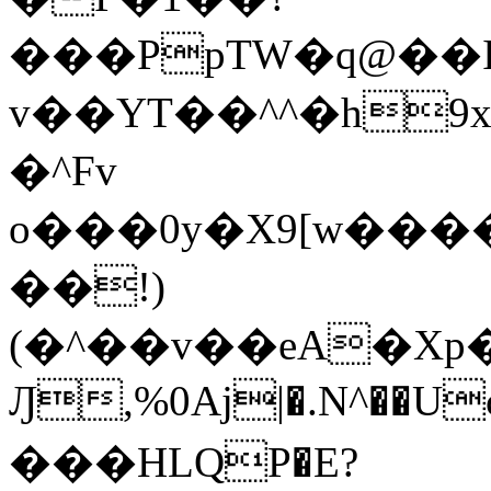
���PpTW�q@��
v��YT��^^�h9x
�^Fv
o���0y�X9[w��
��!)
(�^��v��eA�Xp�>0�+*���h����s�ײT)D$%�AQ�To�*�>W�^�=�.
Ԓ,%0Aj|�.N^��Uc
���HLQP�E?