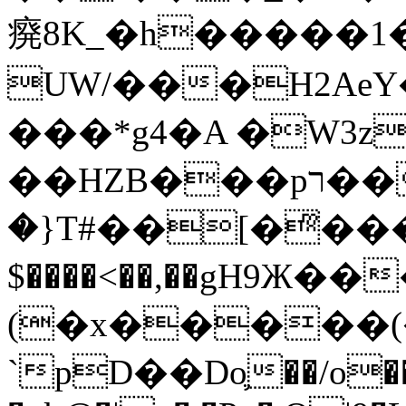
㾱8K_�h�����1
UW/���H2AeY�
���*g4�A �W3z
��HZB���pר��b�wO�N��{@H�m�F{���ۣ��?
�}T#��[�ͫ���
$����<��,��gH9Ж
(�x�����
`pD��Do֛��/o��