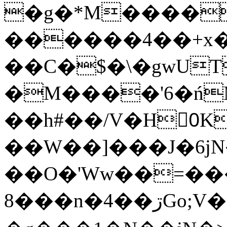
�g�*M����
������4��+x�
��C�$�\�gwUT
�M����'6�ń
��h#��/V�H0ٍK�7'�1�L�A�2
��W��]���J�6jN
��O�'Ww��=���
�8��n�4��ڗGo;V���y��4����n�7�v���Lu�/