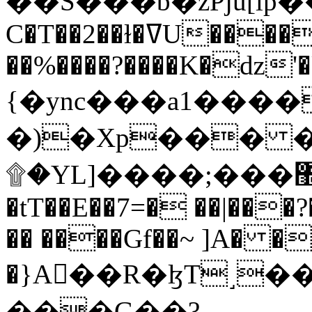
C�T��2��ɫ�ߜU����2�L�����m" �
��%����?����K�ǳ'�
{�ync���a1����
�)�Xp��� �
۩�YL]����;���׿�޽������+��k��o���O�Zt�6�[a��v_r;�b�f���==
�tT��E��7=� ��|���?
�� ����Gf��~ ]A� �
�}A��R�ɮT˼�
���G��?