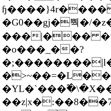
ɧ����}4r����
�G0��gj�뿩�/�z
���|��� �
�o���_��?
�;��������|
�>~��=�L��
�YL�`���߬�\�X�
��z|x�:��8�