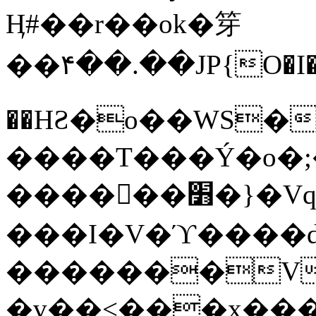
Ӊ#��r��ok�笌
��۴��.��JP{O�I
��ΗƧ�o��WS�
����T���Ý�o�;����������
������׻�}�Vq���j¯���P�.QwO�ｓ
���I�V�ϓ����d
�������V
�v��<���x���ۻ��a���R_�n���