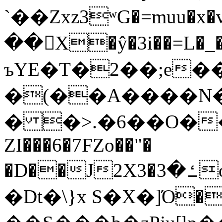
`��Zxz3ʷG�=muu�
��񛆻X�ŷ�3i��=L�
ъYE�T�2��;e�
�(��A����
� �>.�6��O��
ZI���6�7FZo��"�
�D��J2X3�ߑ�3o�|aak�q�@����]�K���w���r;�
�Dt�\}x S�X�]Ό�