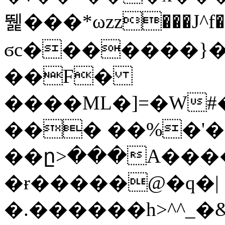
뛡���*ωzz���J^f�o
ϭc�������}��
�
�F�
����ML�]=�W#
��� ��%�'�
��ը>���A����
�ɍ�����@�q�|
�.������h>^^_�