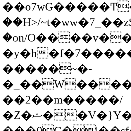
��o7wG�����Ͳ
��H>/~t�ww�7_��z
�on/O����v�
�y�h�f�7����
�����~�-
�_��W����;
��2��m�����/
�Z�ޝ��V�}Y�I�ծ�O�����S��]z��w��7�޷�����h���u��7w.ϻ���8X��ͮ�����W�dm�Jߜ��q/>?
���0C�|��sf