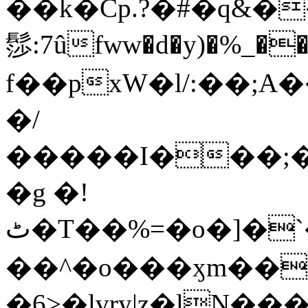
��k�Cp.?�#�q&�
髿:7ûfww�d�y)�%_�����>
f��pxW�l/:��;A
�/
�����I���;�
�g �!
ٹ�T��%=�o�]�`�8mxݽ������˳���0�n̾X'��3ǘ9����������I�&��G�������z>��]�%��/
��^�o���ӽm��ܑ�wOooOn���������
�6>�lvry|z�lN���