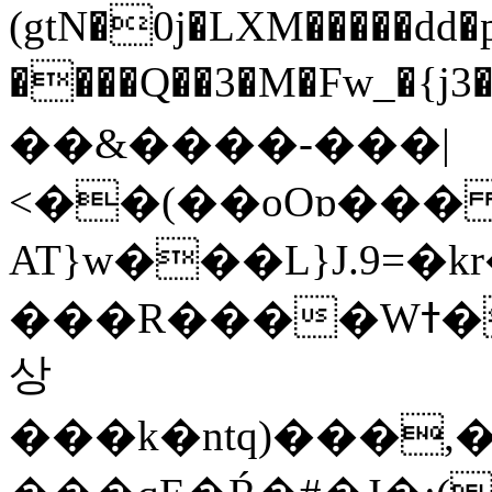
(gtN�0j�LXM�����dd
����Q��3�M�Fw_�{j3��]=����
��&����-���|
<��(��oOɒ���
AT}w���L}J.9=�
���R����Wߙ���o�O���ӯ��������?
상
���k�ntq)���,