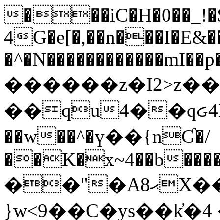
���iC�H�0��_!
4G�e[�,��n���I�E&��
�^�N������������mI��p�
������z�I2>z��
��qu4��qᏽ4H&A
��w��^�ү��{nƓ�/
��K�x~4��b�����
��"�Aޙ8X��M��K�D
}w<9��C�ys��k҆�޼� :���4�� 4�E0���oӮ�