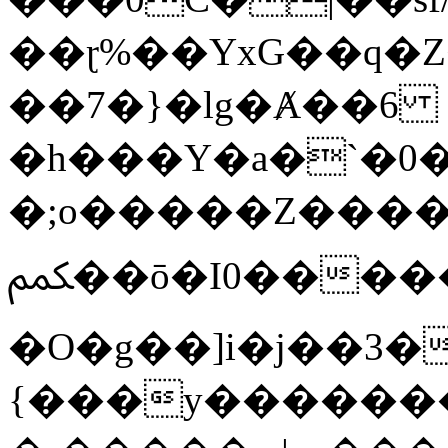
��ɽ%��YxG��q�
��7�}�lg�Ⱥ��6
�h���Y�a�`�0�
�;o�����Z������
ﶻ��ō�I0�����o�b�{L������3����2�O.z���/
�O�g��]i�j��3�u�̨S;�ܳ
{���y������