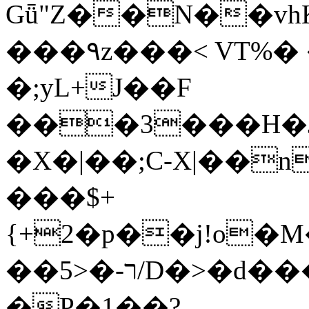
Gǖ"Z��N��v
���٩z���< VT%� �}z�XEu�<ं�Q!
�;yL+J��F
���3���H�J:~�
�X�|��;Ϲ-X|��n
���$+
{+2�p��j!o�
��ר-�<5/D�>�d�����1!u8JP�@TE�
�P�1��?