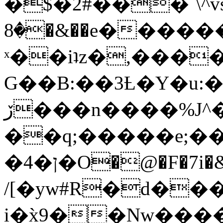
�$�2#���`\^vs
�8�&��e�������:�\���{��9�����g��f�r?
ˣ��iʇz�,���
G��B:��3Ƚ�Y�u:�
ڒ���n����%J^�}
��q;�����e;��
/[�yw#R�d���
i�x̀9��Nw����