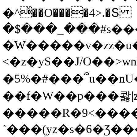
�^ͯ��O����4>.�Տ
�$���_���#s��
�W�����v�zz�u�
<�z�yS��J/O��>wn
�5%�#���՞u��nU
��f�W��p���콿|z
�����R�9<����
`���(yz�s�6�Ʒ�