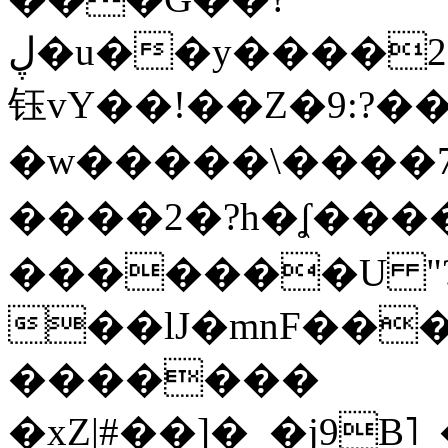
ڸ�u��y����2o�Gc���t!W���k+(���
钰vY��!��Z�9:?� �
�w�����\����7�
����2�?h�ʆ 
�������U "?
��lJ�mnF��
�������
�xZ|#��]�_�j9B