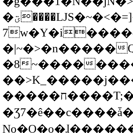
�g���1�N��jN�
�ؾ����ǇS�~�<�=]����^vz��{{��t�%
7w�Y�i����
�|~�>�n�����
�8~��������
��>K_�����j��
�����ח����T;�uU�w��oovW�N�\�v�̓��N��6xz��z^��s�;
�Ʒ7�ê��c����ǡ�Oo
No�O�o�ɺ����