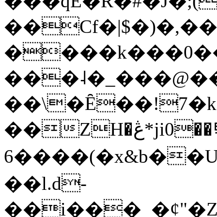
���qE�Ŕ�#�J�;(
��Cf�|$�)�,�
����k���0�
���˨�_���@��
��\�Ȇ��!7�k
��ZH�ڠ*ji0��탃
6����(�x&b��
��l.d-
��i���_�ȼ"�Z�����׋����\�\�w3�|W'�L8y<#�Y�HX�*b��.̏