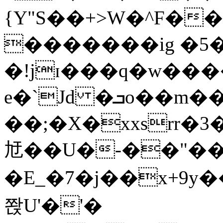
{Y"S��+>W�^F�
�������ig �5
�!jɪ���q�w��
e�`Jd �ܒo��m��1��d|
��;�X�xxsrr�
㝼��U�-��"��zȿ
�E_�7�j��x+9y�
쫝U'�'�