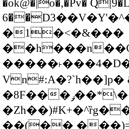
�ok@�|o�,�Pv� Q|9
6��D3��V�Y'�
�1�<�&���
��h���n��Cd
�����˫���4�D�
Vn#:A�?`h��]p�
�8F���ݛ��*\��U��S
�Zh��)#K+�^ȑg�
��(�� ���)=�