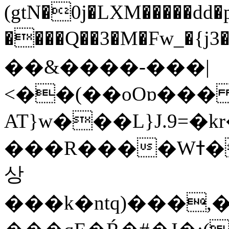
(gtN�0j�LXM�����dd
����Q��3�M�Fw_�{j3��]=����
��&����-���|
<��(��oOɒ���
AT}w���L}J.9=�
���R����Wߙ���o�O���ӯ��������?
상
���k�ntq)���,