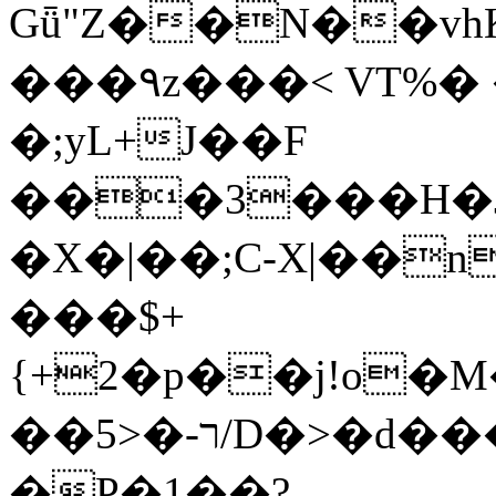
Gǖ"Z��N��v
���٩z���< VT%� �}z�XEu�<ं�Q!
�;yL+J��F
���3���H�J:~�
�X�|��;Ϲ-X|��n
���$+
{+2�p��j!o�
��ר-�<5/D�>�d�����1!u8JP�@TE�
�P�1��?