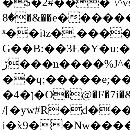
�$�2#���`\^vs
�8�&��e�������:�\���{��9�����g��f�r?
ˣ��iʇz�,���
G��B:��3Ƚ�Y�u:�
ڒ���n����%J^�}
��q;�����e;��
/[�yw#R�d���
i�x̀9��Nw����