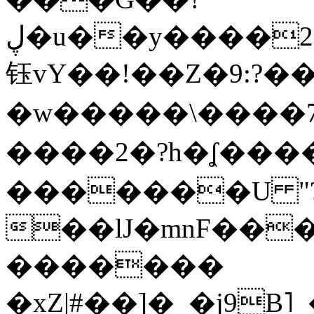
ڸ�u��y����2o�Gc���t!W���k+(���
钰vY��!��Z�9:?� �
�w�����\����7�
����2�?h�ʆ 
�������U "?
��lJ�mnF��
�������
�xZ|#��]�_�j9B