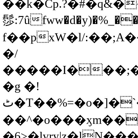
��k�Cp.?�#�q&�
髿:7ûfww�d�y)�%_�����>
f��pxW�l/:��;A
�/
�����I���;�
�g �!
ٹ�T��%=�o�]�`�8mxݽ������˳���0�n̾X'��3ǘ9����������I�&��G�������z>��]�%��/
��^�o���ӽm��ܑ�wOooOn���������
�6>�lvry|z�lN���