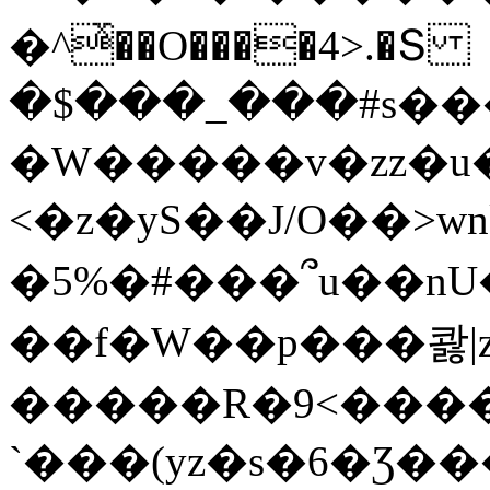
�^ͯ��O����4>.�Տ
�$���_���#s��
�W�����v�zz�u�
<�z�yS��J/O��>wn
�5%�#���՞u��nU
��f�W��p���콿|z
�����R�9<����
`���(yz�s�6�Ʒ�