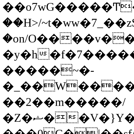
��o7wG�����Ͳ
��H>/~t�ww�7_��z
�on/O����v�
�y�h�f�7����
�����~�-
�_��W����;
��2��m�����/
�Z�ޝ��V�}Y�I�ծ�O�����S��]z��w��7�޷�����h���u��7w.ϻ���8X��ͮ�����W�dm�Jߜ��q/>?
���0C�|��sf