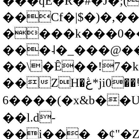
���qE�Ŕ�#�J�;(
��Cf�|$�)�,�
����k���0�
���˨�_���@��
��\�Ȇ��!7�k
��ZH�ڠ*ji0��탃
6����(�x&b��
��l.d-
��i���_�ȼ"�Z�����׋����\�\�w3�|W'�L8y<#�Y�HX�*b��.̏