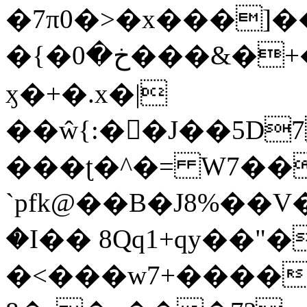
�7π0�>�x���]
�{�خ�0���&�+�zwYFEÙ4�~�_�̾�
ӽ�+�.x�|
��ŵ{:��J��5D7��
���ʈ�^�= W7��
`pfk@��B�J8%��V����\ߤ��/o��d��6b�@��J�tqw3�}>Y]������<�b��̌��{B���~v_v��fT`��88��
�I�� 8Qq1+qy��"�
�<���w󠒪7+�����X�n�F�a��M