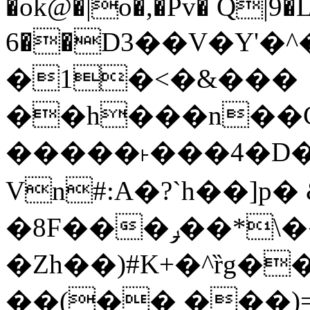
�ok@�|o�,�Pv� Q|9
6��D3��V�Y'�
�1�<�&���
��h���n��Cd
�����˫���4�D�
Vn#:A�?`h��]p�
�8F���ݛ��*\��U��S
�Zh��)#K+�^ȑg�
��(�� ���)=�