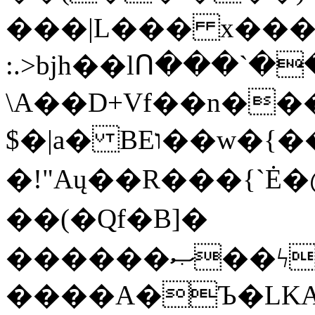
���|L��� x���b
:.>bjh��lՈ���`
\A��D+Vf��n��
$�|a� BEו��w�{���;���q�X��d%�������W� hU�(�1�Ū}9�S�F<��i�L3�;�
�!"Aų��R���{`
��(�Qf�B]�
������ޞ��ϟak��r��_39$�8�p���7�2�yIZ�R��x��/
����A�Ъ�LKA