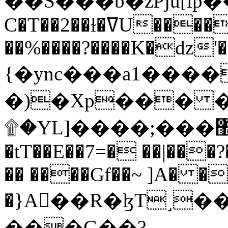
C�T��2��ɫ�ߜU����2�L�����m" �
��%����?����K�ǳ'�
{�ync���a1����
�)�Xp��� �
۩�YL]����;���׿�޽������+��k��o���O�Zt�6�[a��v_r;�b�f���==
�tT��E��7=� ��|���?
�� ����Gf��~ ]A� �
�}A��R�ɮT˼�
���G��?