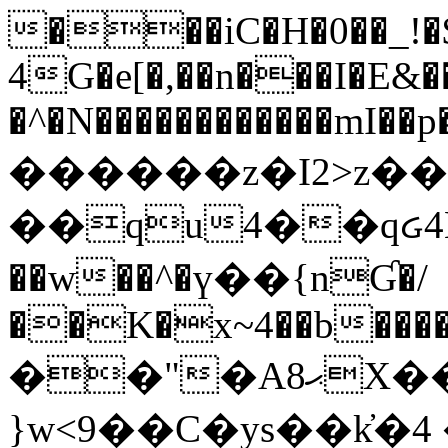
���iC�H�0��_!
4G�e[�,��n���I�E&��
�^�N������������mI��p�
������z�I2>z��
��qu4��qᏽ4H&A
��w��^�ү��{nƓ�/
��K�x~4��b�����
��"�Aޙ8X��M��K�D
}w<9��C�ys��k҆�޼� :���4�� 4�E0���oӮ�