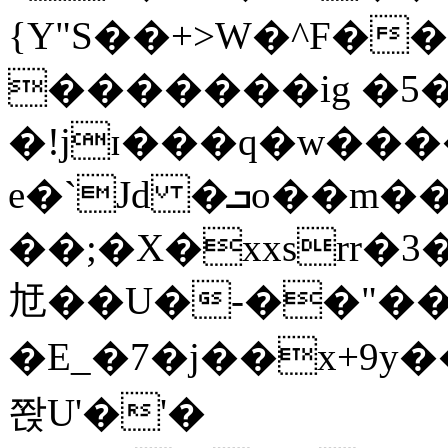
{Y"S��+>W�^F�
�������ig �5
�!jɪ���q�w��
e�`Jd �ܒo��m��1��d|
��;�X�xxsrr�
㝼��U�-��"��zȿ
�E_�7�j��x+9y�
쫝U'�'�