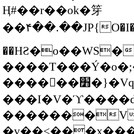
Ӊ#��r��ok�笌
��۴��.��JP{O�I
��ΗƧ�o��WS�
����T���Ý�o�;����������
������׻�}�Vq���j¯���P�.QwO�ｓ
���I�V�ϓ����d
�������V
�v��<���x���ۻ��a���R_�n���