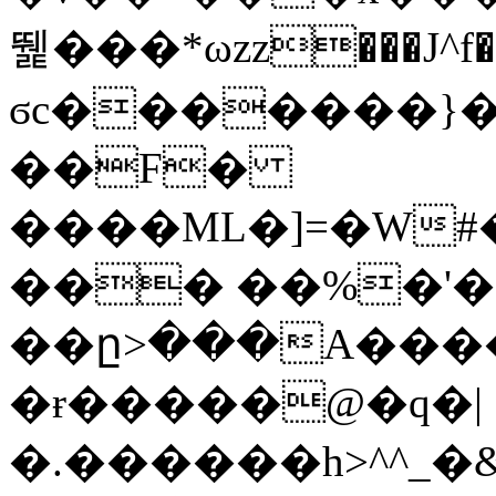
뛡���*ωzz���J^f�o
ϭc�������}��
�
�F�
����ML�]=�W#
��� ��%�'�
��ը>���A����
�ɍ�����@�q�|
�.������h>^^_�