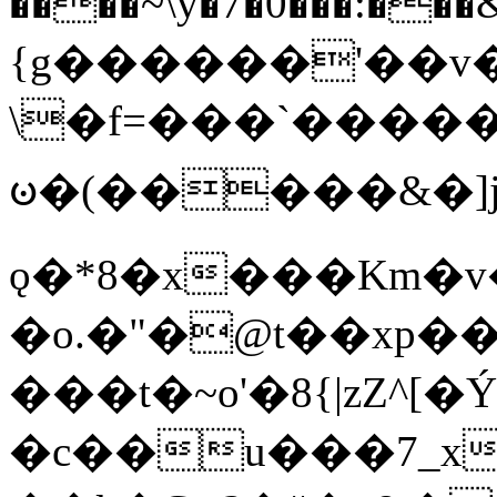
����~\y�7�0���:���&�_DN#�
{g������'��v�
\�f=���`�����
ꧽ�(�����&�]j
ǫ�*8�x���Km�v
�o.�"�@t��xp�
���t�~o'�8{|zZ^[�
�c��u���7_xg{���Q�n4���