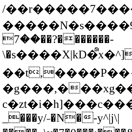
/��r�����7��
�����N�s����9�j
��7��?�������-
\�s����X|kD�᩺x
��t,����P��{
�g���,���xg�
c�zt�i�h]���c���
_���y/˗�N�-y^|j\|