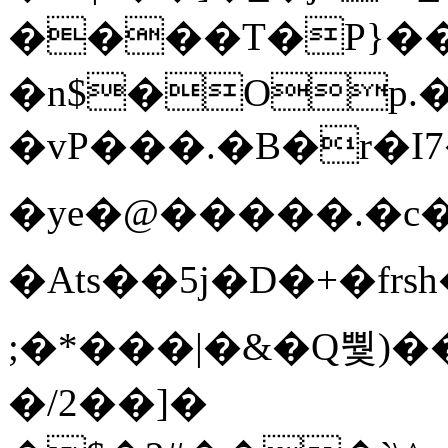
����T�Ρ}�
�n$�Op.
�vP���.�B�r�I7�gp~H
�ye�@��� ��.�c
�Ats��5j�D�+�fr
;�*���|�&�Q뿿)�
�/2��]�