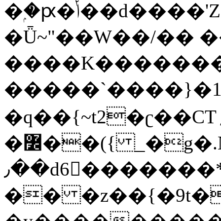
�ۭ�ԗ�ݳ��d����'Z����>!pQ}
�Ǖ~"��W��/�� ��
����K�������
�����`����}�1
�q��{~t2�ʗ��CT؍���������{�~}ur����u�}o����(�:�j���=����{�۝Vo�An��J^��������M\M�'{{l�i
�߼��({ _�g�.Nfӻg����f7z91o^��̤^�>��2�`�:|#dk�{>�>>&�tsw�Nwo�?
٫��d6򆧇�������*��[|^]oo���NW~zz>�X&�u�=K?
�� �z��{�9t�