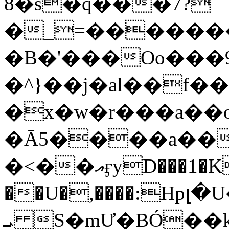
8�s�q���7?
�_=�����
�B�'���Oo���9
�^}��j�al��f
�x�w�r���a�
�Ā5����a��
�<��އӻyD���1�KS�w���!
��U�,����:Hpլ�U�K��_y4߼��O���
ܝ S�mƯ�BÓ�