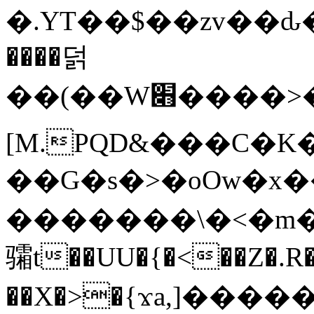
�.YT��$��zv��ԃ
����덝
��(��W׋����>��O>�d�%Y�@�@ڻ<�z{rc&׻��z�����AeK�^�����������˩t��=x~
[M.PQD&���C�K
��G�s�>�oOw�x�
�������\�<�m�PU�5�Ǉ*X�
骦t��UU�{�<��Z�.R�
��X�>�{ϫa,]�����