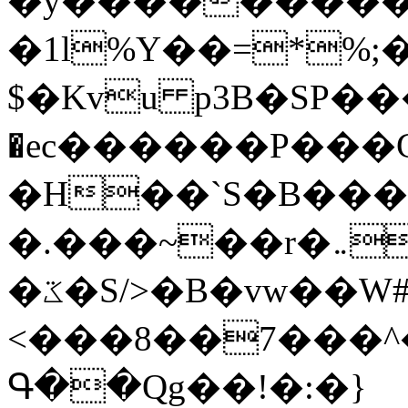
�y�����������
�1l%Y��=*%
$�Kvu p3B�SP�
�ec������P���G
�H��`S�B��
�.���~��r�޼�}�܅�mؕWu���K}
�ػ�S/>�B�vw��W#�I��*]\W��)Ħ�1��fC}
<���8��7���
Գ��Qg��!�:�}