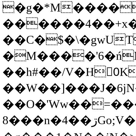
�g�*M����
������4��+x�
��C�$�\�gwUT
�M����'6�ń
��h#��/V�H0ٍK�7'�1�L�A�2
��W��]���J�6jN
��O�'Ww��=���
�8��n�4��ڗGo;V���y��4����n�7�v���Lu�/