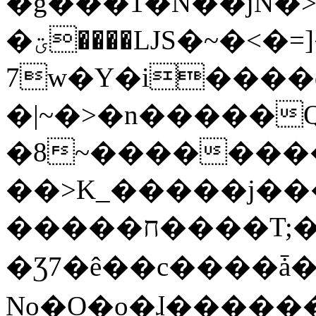
�g���1�N��jN�
�ؾ����ǇS�~�<�=]����^vz��{{��t�%
7w�Y�i����
�|~�>�n�����
�8~��������
��>K_�����j��
�����ח����T;�uU�w��oovW�N�\�v�̓��N��6xz��z^��s�;
�Ʒ7�ê��c����ǡ�Oo
No�O�o�ɺ����