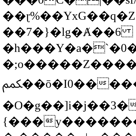
��ɽ%��YxG��q�
��7�}�lg�Ⱥ��6
�h���Y�a�`�0�
�;o�����Z������
ﶻ��ō�I0�����o�b�{L������3����2�O.z���/
�O�g��]i�j��3�u�̨S;�ܳ
{���y������