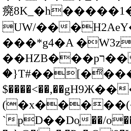
㾱8K_�h�����1
UW/���H2AeY�
���*g4�A �W3z
��HZB���pר��b�wO�N��{@H�m�F{���ۣ��?
�}T#��[�ͫ���
$����<��,��gH9Ж
(�x�����
`pD��Do֛��/o��