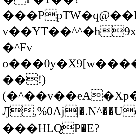
���PpTW�q@��
v��YT��^^�h9x
�^Fv
o���0y�X9[w��
��!)
(�^��v��eA�Xp�>0�+*���h����s�ײT)D$%�AQ�To�*�>W�^�=�.
Ԓ,%0Aj|�.N^��Uc
���HLQP�E?