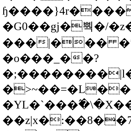
ɧ����}4r����
�G0��gj�뿩�/�z
���|��� �
�o���_��?
�;��������|
�>~��=�L��
�YL�`���߬�\�X�
��z|x�:��8�