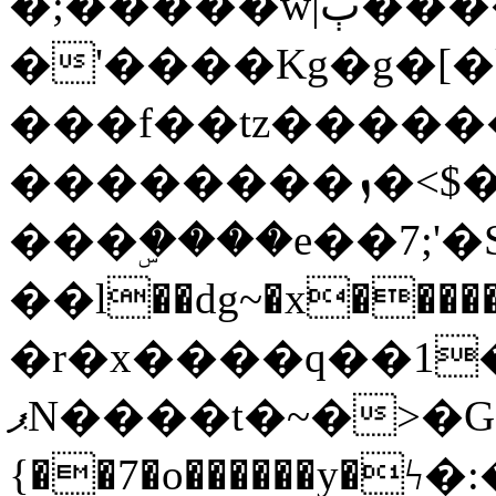
�;�����w|ٻ����<-
�'����Kg�g�[�k
���f��tz�����
��������ܙ�<$��������s���
���ۣ����e��7;'�Sc����ߋv
��l��dg~�x������G��6�{`�g���ݝ
�r�x����q��1
ޕN����t�~�>�G�{�Wރ�sl̞�@x_:�ˏ��՛��zU;wk�F�m�q}
{��7�o������y�