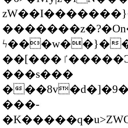
zW��I�������}�
�������z�?�O
ϟ���w��}��
��[���ٵ�����Ͻ���������x�ս��Apq�����޻�V����O�cp����ٝy{����:�k�ןNݯOOCyx6���&���?
���s���
���8v�d�]�9��6
���-
�K�����q�u>ZWOO�w��߼��W�a���p��