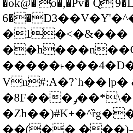
�ok@�|o�,�Pv� Q|9
6��D3��V�Y'�
�1�<�&���
��h���n��Cd
�����˫���4�D�
Vn#:A�?`h��]p�
�8F���ݛ��*\��U��S
�Zh��)#K+�^ȑg�
��(�� ���)=�