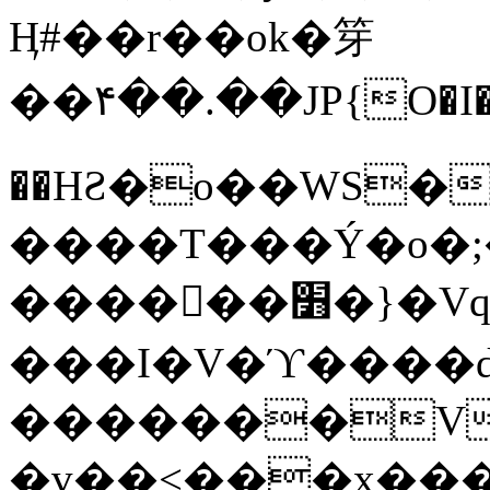
Ӊ#��r��ok�笌
��۴��.��JP{O�I
��ΗƧ�o��WS�
����T���Ý�o�;����������
������׻�}�Vq���j¯���P�.QwO�ｓ
���I�V�ϓ����d
�������V
�v��<���x���ۻ��a���R_�n���