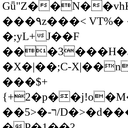
Gǖ"Z��N��v
���٩z���< VT%� �}z�XEu�<ं�Q!
�;yL+J��F
���3���H�J:~�
�X�|��;Ϲ-X|��n
���$+
{+2�p��j!o�
��ר-�<5/D�>�d�����1!u8JP�@TE�
�P�1��?