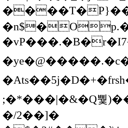
����T�Ρ}�
�n$�Op.
�vP���.�B�r�I7�gp~H
�ye�@��� ��.�c
�Ats��5j�D�+�fr
;�*���|�&�Q뿿)�
�/2��]�