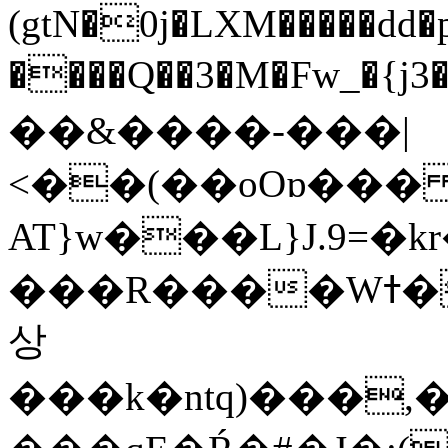
(gtN�0j�LXM�����dd
����Q��3�M�Fw_�{j3��]=����
��&����-���|
<��(��oOɒ���
AT}w���L}J.9=�
���R����Wߙ���o�O���ӯ��������?
상
���k�ntq)���,