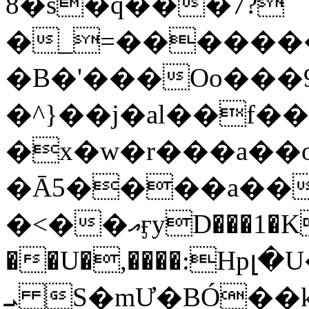
8�s�q���7?
�_=�����
�B�'���Oo���9
�^}��j�al��f
�x�w�r���a�
�Ā5����a��
�<��އӻyD���1�KS�w���!
��U�,����:Hpլ�U�K��_y4߼��O���
ܝ S�mƯ�BÓ�