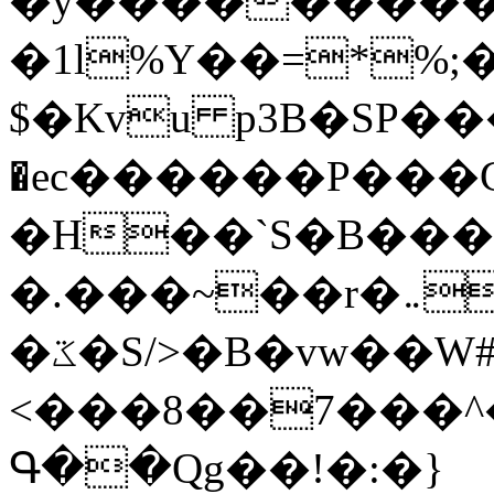
�y�����������
�1l%Y��=*%
$�Kvu p3B�SP�
�ec������P���G
�H��`S�B��
�.���~��r�޼�}�܅�mؕWu���K}
�ػ�S/>�B�vw��W#�I��*]\W��)Ħ�1��fC}
<���8��7���
Գ��Qg��!�:�}