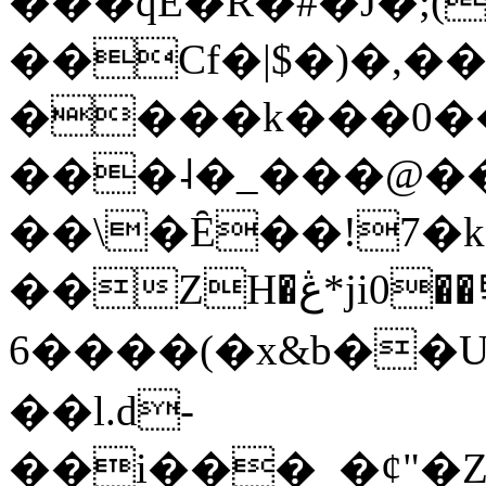
���qE�Ŕ�#�J�;(
��Cf�|$�)�,�
����k���0�
���˨�_���@��
��\�Ȇ��!7�k
��ZH�ڠ*ji0��탃
6����(�x&b��
��l.d-
��i���_�ȼ"�Z�����׋����\�\�w3�|W'�L8y<#�Y�HX�*b��.̏