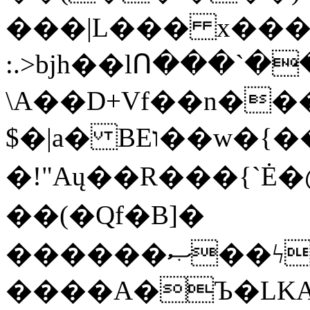
���|L��� x���b
:.>bjh��lՈ���`
\A��D+Vf��n��
$�|a� BEו��w�{���;���q�X��d%�������W� hU�(�1�Ū}9�S�F<��i�L3�;�
�!"Aų��R���{`
��(�Qf�B]�
������ޞ��ϟak��r��_39$�8�p���7�2�yIZ�R��x��/
����A�Ъ�LKA