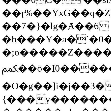
��ɽ%��YxG��q�
��7�}�lg�Ⱥ��6
�h���Y�a�`�0�
�;o�����Z������
ﶻ��ō�I0�����o�b�{L������3����2�O.z���/
�O�g��]i�j��3�u�̨S;�ܳ
{���y������