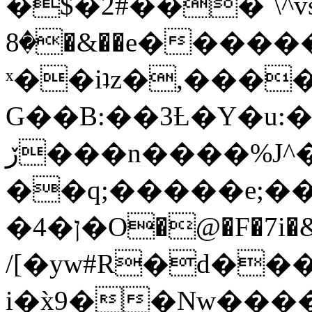
�$�2#���`\^vs
�8�&��e�������:�\���{��9�����g��f�r?
ˣ��iʇz�,���
G��B:��3Ƚ�Y�u:�
ڒ���n����%J^�}
��q;�����e;��
/[�yw#R�d���
i�x̀9��Nw����