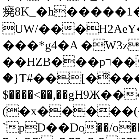
㾱8K_�h�����1
UW/���H2AeY�
���*g4�A �W3z
��HZB���pר��b�wO�N��{@H�m�F{���ۣ��?
�}T#��[�ͫ���
$����<��,��gH9Ж
(�x�����
`pD��Do֛��/o��