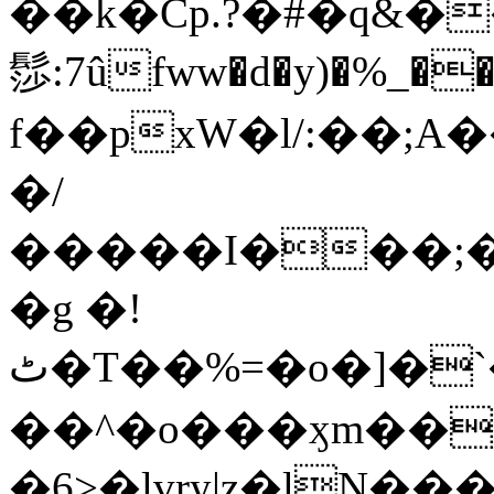
��k�Cp.?�#�q&�
髿:7ûfww�d�y)�%_�����>
f��pxW�l/:��;A
�/
�����I���;�
�g �!
ٹ�T��%=�o�]�`�8mxݽ������˳���0�n̾X'��3ǘ9����������I�&��G�������z>��]�%��/
��^�o���ӽm��ܑ�wOooOn���������
�6>�lvry|z�lN���