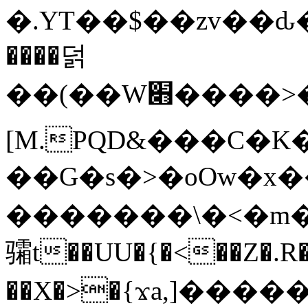
�.YT��$��zv��ԃ
����덝
��(��W׋����>��O>�d�%Y�@�@ڻ<�z{rc&׻��z�����AeK�^�����������˩t��=x~
[M.PQD&���C�K
��G�s�>�oOw�x�
�������\�<�m�PU�5�Ǉ*X�
骦t��UU�{�<��Z�.R�
��X�>�{ϫa,]�����