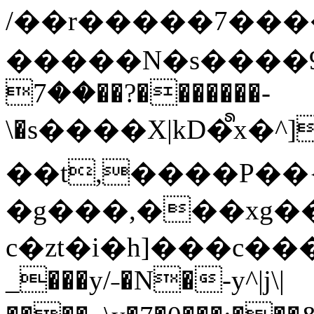
/��r�����7��
�����N�s����9�j
��7��?�������-
\�s����X|kD�᩺x
��t,����P��{
�g���,���xg�
c�zt�i�h]���c���
_���y/˗�N�-y^|j\|