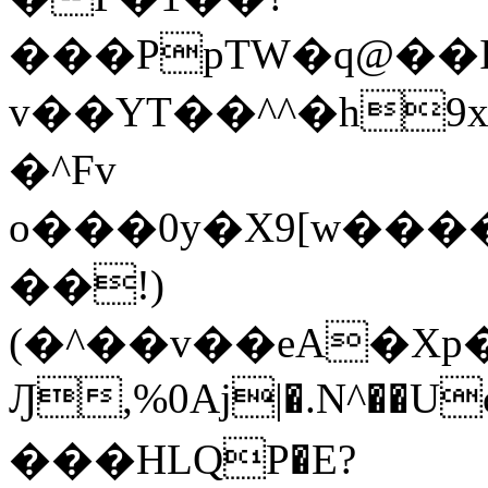
���PpTW�q@��
v��YT��^^�h9x
�^Fv
o���0y�X9[w��
��!)
(�^��v��eA�Xp�>0�+*���h����s�ײT)D$%�AQ�To�*�>W�^�=�.
Ԓ,%0Aj|�.N^��Uc
���HLQP�E?