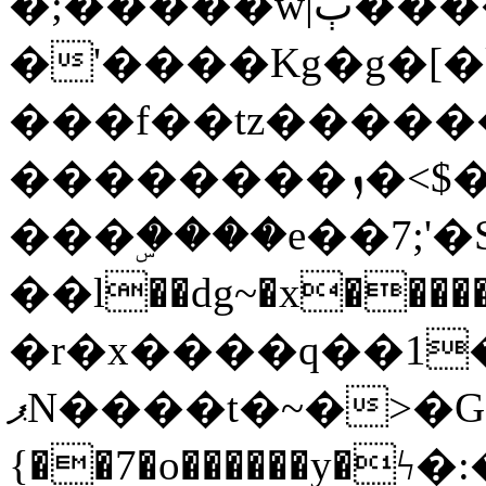
�;�����w|ٻ����<-
�'����Kg�g�[�k
���f��tz�����
��������ܙ�<$��������s���
���ۣ����e��7;'�Sc����ߋv
��l��dg~�x������G��6�{`�g���ݝ
�r�x����q��1
ޕN����t�~�>�G�{�Wރ�sl̞�@x_:�ˏ��՛��zU;wk�F�m�q}
{��7�o������y�