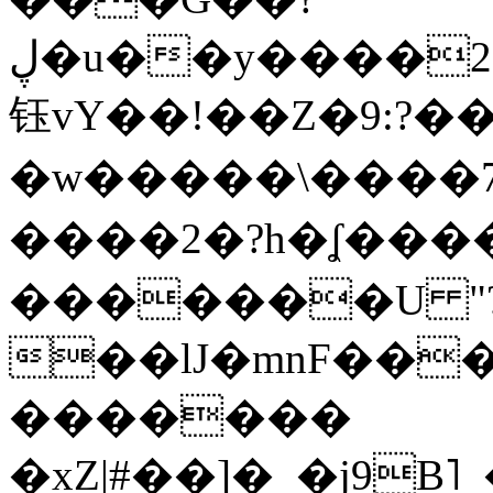
ڸ�u��y����2o�Gc���t!W���k+(���
钰vY��!��Z�9:?� �
�w�����\����7�
����2�?h�ʆ 
�������U "?
��lJ�mnF��
�������
�xZ|#��]�_�j9B