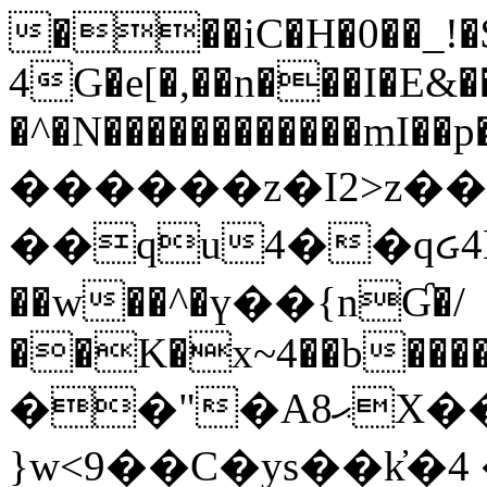
���iC�H�0��_!
4G�e[�,��n���I�E&��
�^�N������������mI��p�
������z�I2>z��
��qu4��qᏽ4H&A
��w��^�ү��{nƓ�/
��K�x~4��b�����
��"�Aޙ8X��M��K�D
}w<9��C�ys��k҆�޼� :���4�� 4�E0���oӮ�