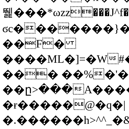
뛡���*ωzz���J^f�o
ϭc�������}��
�
�F�
����ML�]=�W#
��� ��%�'�
��ը>���A����
�ɍ�����@�q�|
�.������h>^^_�