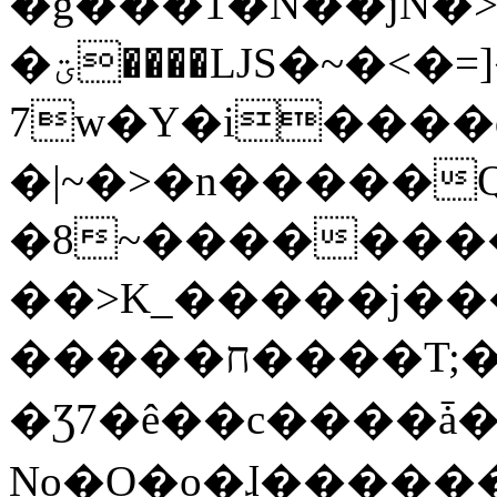
�g���1�N��jN�
�ؾ����ǇS�~�<�=]����^vz��{{��t�%
7w�Y�i����
�|~�>�n�����
�8~��������
��>K_�����j��
�����ח����T;�uU�w��oovW�N�\�v�̓��N��6xz��z^��s�;
�Ʒ7�ê��c����ǡ�Oo
No�O�o�ɺ����