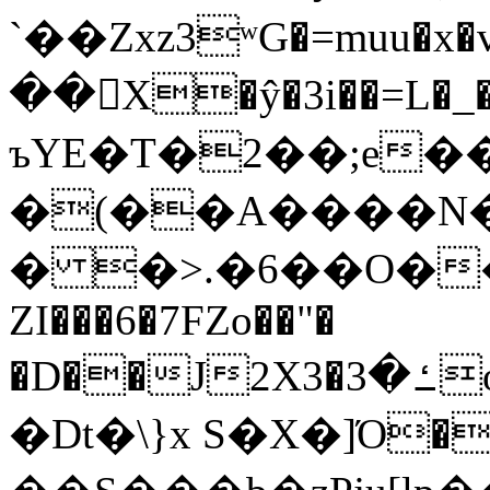
`��Zxz3ʷG�=muu�
��񛆻X�ŷ�3i��=L�
ъYE�T�2��;e�
�(��A����
� �>.�6��O��
ZI���6�7FZo��"�
�D��J2X3�ߑ�3o�|aak�q�@����]�K���w���r;�
�Dt�\}x S�X�]Ό�