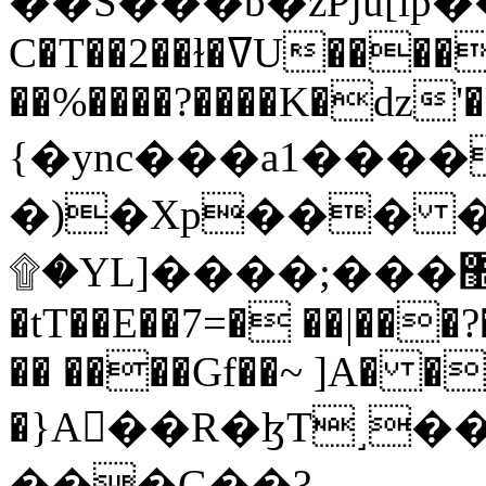
C�T��2��ɫ�ߜU����2�L�����m" �
��%����?����K�ǳ'�
{�ync���a1����
�)�Xp��� �
۩�YL]����;���׿�޽������+��k��o���O�Zt�6�[a��v_r;�b�f���==
�tT��E��7=� ��|���?
�� ����Gf��~ ]A� �
�}A��R�ɮT˼�
���G��?