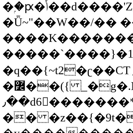
�ۭ�ԗ�ݳ��d����'Z����>!pQ}
�Ǖ~"��W��/�� ��
����K�������
�����`����}�1
�q��{~t2�ʗ��CT؍���������{�~}ur����u�}o����(�:�j���=����{�۝Vo�An��J^��������M\M�'{{l�i
�߼��({ _�g�.Nfӻg����f7z91o^��̤^�>��2�`�:|#dk�{>�>>&�tsw�Nwo�?
٫��d6򆧇�������*��[|^]oo���NW~zz>�X&�u�=K?
�� �z��{�9t�