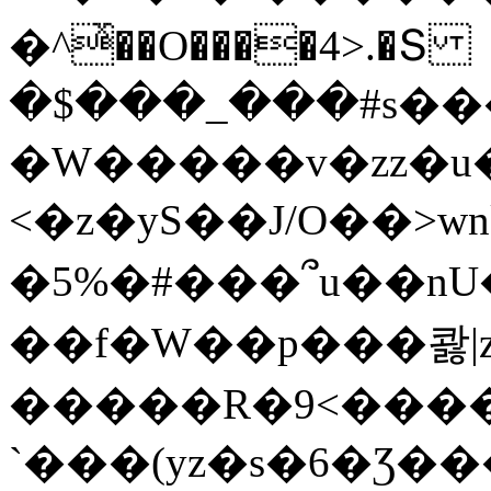
�^ͯ��O����4>.�Տ
�$���_���#s��
�W�����v�zz�u�
<�z�yS��J/O��>wn
�5%�#���՞u��nU
��f�W��p���콿|z
�����R�9<����
`���(yz�s�6�Ʒ�