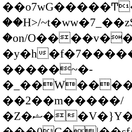
��o7wG�����Ͳ
��H>/~t�ww�7_��z
�on/O����v�
�y�h�f�7����
�����~�-
�_��W����;
��2��m�����/
�Z�ޝ��V�}Y�I�ծ�O�����S��]z��w��7�޷�����h���u��7w.ϻ���8X��ͮ�����W�dm�Jߜ��q/>?
���0C�|��sf