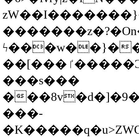
zW��I�������}�
�������z�?�O
ϟ���w��}��
��[���ٵ�����Ͻ���������x�ս��Apq�����޻�V����O�cp����ٝy{����:�k�ןNݯOOCyx6���&���?
���s���
���8v�d�]�9��6
���-
�K�����q�u>ZWOO�w��߼��W�a���p��