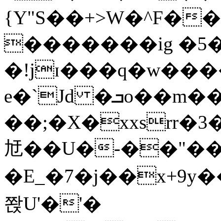
{Y"S��+>W�^F�
�������ig �5
�!jɪ���q�w��
e�`Jd �ܒo��m��1��d|
��;�X�xxsrr�
㝼��U�-��"��zȿ
�E_�7�j��x+9y�
쫝U'�'�