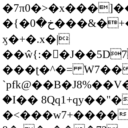
�7π0�>�x���]
�{�خ�0���&�+�zwYFEÙ4�~�_�̾�
ӽ�+�.x�|
��ŵ{:��J��5D7��
���ʈ�^�= W7��
`pfk@��B�J8%��V����\ߤ��/o��d��6b�@��J�tqw3�}>Y]������<�b��̌��{B���~v_v��fT`��88��
�I�� 8Qq1+qy��"�
�<���w󠒪7+�����X�n�F�a��M