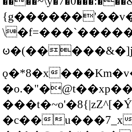
����~\y�7�0���:���&�_DN#�
{g������'��v�
\�f=���`�����
ꧽ�(�����&�]j
ǫ�*8�x���Km�v
�o.�"�@t��xp�
���t�~o'�8{|zZ^[�
�c��u���7_xg{���Q�n4���