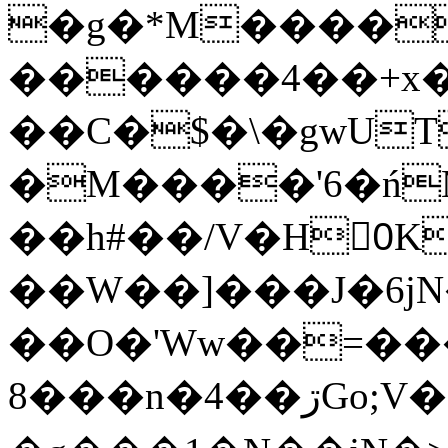
�g�*M����
������4��+x�
��C�$�\�gwUT
�M����'6�ń
��h#��/V�H0ٍK�7'�1�L�A�2
��W��]���J�6jN
��O�'Ww��=���
�8��n�4��ڗGo;V���y��4����n�7�v���Lu�/