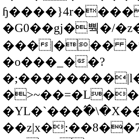
ɧ����}4r����
�G0��gj�뿩�/�z
���|��� �
�o���_��?
�;��������|
�>~��=�L��
�YL�`���߬�\�X�
��z|x�:��8�