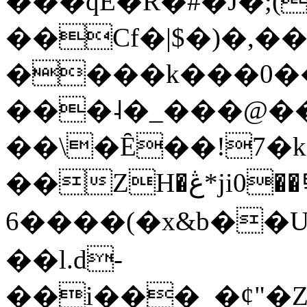
���qE�Ŕ�#�J�;(
��Cf�|$�)�,�
����k���0�
���˨�_���@��
��\�Ȇ��!7�k
��ZH�ڠ*ji0��탃
6����(�x&b��
��l.d-
��i���_�ȼ"�Z�����׋����\�\�w3�|W'�L8y<#�Y�HX�*b��.̏