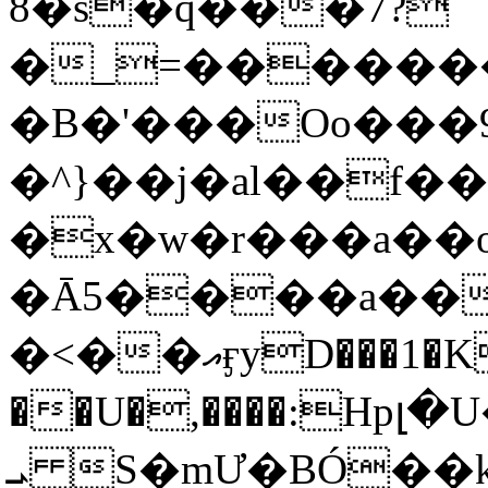
8�s�q���7?
�_=�����
�B�'���Oo���9
�^}��j�al��f
�x�w�r���a�
�Ā5����a��
�<��އӻyD���1�KS�w���!
��U�,����:Hpլ�U�K��_y4߼��O���
ܝ S�mƯ�BÓ�