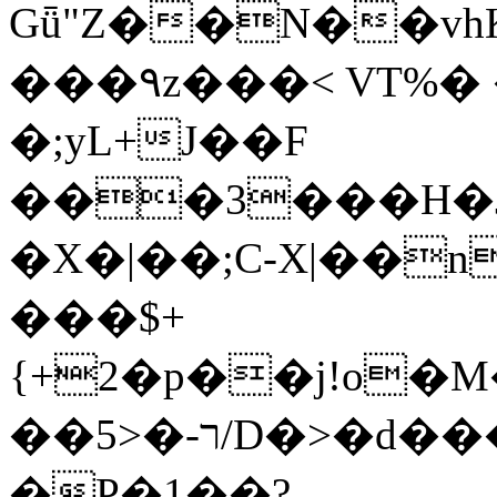
Gǖ"Z��N��v
���٩z���< VT%� �}z�XEu�<ं�Q!
�;yL+J��F
���3���H�J:~�
�X�|��;Ϲ-X|��n
���$+
{+2�p��j!o�
��ר-�<5/D�>�d�����1!u8JP�@TE�
�P�1��?