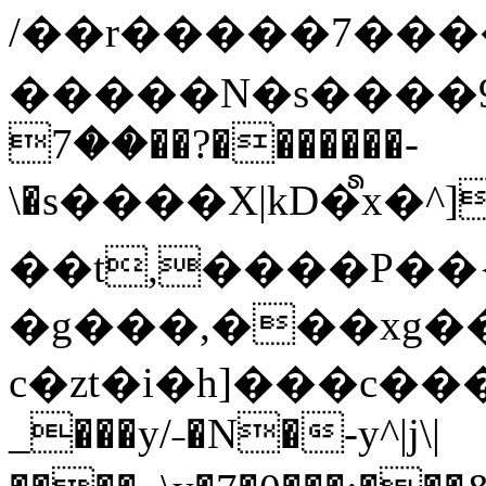
/��r�����7��
�����N�s����9�j
��7��?�������-
\�s����X|kD�᩺x
��t,����P��{
�g���,���xg�
c�zt�i�h]���c���
_���y/˗�N�-y^|j\|