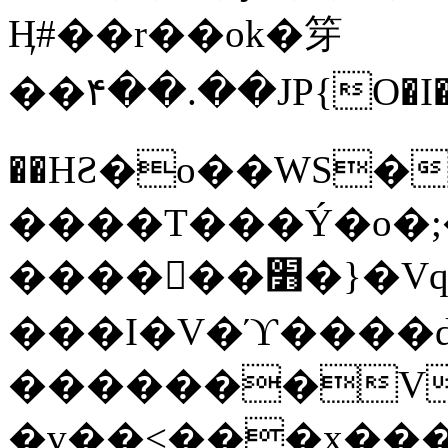
Ӊ#��r��ok�笌
��۴��.��JP{O�I
��ΗƧ�o��WS�
����T���Ý�o�;����������
������׻�}�Vq���j¯���P�.QwO�ｓ
���I�V�ϓ����d
�������V
�v��<���x���ۻ��a���R_�n���