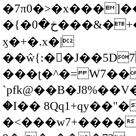
�7π0�>�x���]
�{�خ�0���&�+�zwYFEÙ4�~�_�̾�
ӽ�+�.x�|
��ŵ{:��J��5D7��
���ʈ�^�= W7��
`pfk@��B�J8%��V����\ߤ��/o��d��6b�@��J�tqw3�}>Y]������<�b��̌��{B���~v_v��fT`��88��
�I�� 8Qq1+qy��"�
�<���w󠒪7+�����X�n�F�a��M