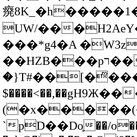
㾱8K_�h�����1
UW/���H2AeY�
���*g4�A �W3z
��HZB���pר��b�wO�N��{@H�m�F{���ۣ��?
�}T#��[�ͫ���
$����<��,��gH9Ж
(�x�����
`pD��Do֛��/o��