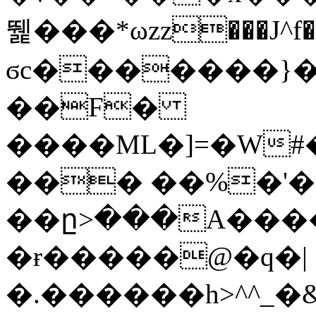
뛡���*ωzz���J^f�o
ϭc�������}��
�
�F�
����ML�]=�W#
��� ��%�'�
��ը>���A����
�ɍ�����@�q�|
�.������h>^^_�