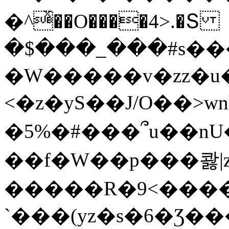
�^ͯ��O����4>.�Տ
�$���_���#s��
�W�����v�zz�u�
<�z�yS��J/O��>wn
�5%�#���՞u��nU
��f�W��p���콿|z
�����R�9<����
`���(yz�s�6�Ʒ�