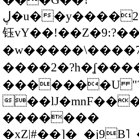
ڸ�u��y����2o�Gc���t!W���k+(���
钰vY��!��Z�9:?� �
�w�����\����7�
����2�?h�ʆ 
�������U "?
��lJ�mnF��
�������
�xZ|#��]�_�j9B