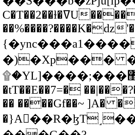
C�T��2��ɫ�ߜU����2�L�����m" �
��%����?����K�ǳ'�
{�ync���a1����
�)�Xp��� �
۩�YL]����;���׿�޽������+��k��o���O�Zt�6�[a��v_r;�b�f���==
�tT��E��7=� ��|���?
�� ����Gf��~ ]A� �
�}A��R�ɮT˼�
���G��?