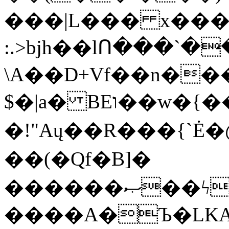
���|L��� x���b
:.>bjh��lՈ���`
\A��D+Vf��n��
$�|a� BEו��w�{���;���q�X��d%�������W� hU�(�1�Ū}9�S�F<��i�L3�;�
�!"Aų��R���{`
��(�Qf�B]�
������ޞ��ϟak��r��_39$�8�p���7�2�yIZ�R��x��/
����A�Ъ�LKA