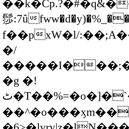
��k�Cp.?�#�q&�
髿:7ûfww�d�y)�%_�����>
f��pxW�l/:��;A
�/
�����I���;�
�g �!
ٹ�T��%=�o�]�`�8mxݽ������˳���0�n̾X'��3ǘ9����������I�&��G�������z>��]�%��/
��^�o���ӽm��ܑ�wOooOn���������
�6>�lvry|z�lN���