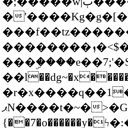
�;�����w|ٻ����<-
�'����Kg�g�[�k
���f��tz�����
��������ܙ�<$��������s���
���ۣ����e��7;'�Sc����ߋv
��l��dg~�x������G��6�{`�g���ݝ
�r�x����q��1
ޕN����t�~�>�G�{�Wރ�sl̞�@x_:�ˏ��՛��zU;wk�F�m�q}
{��7�o������y�