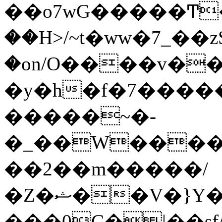
��o7wG�����Ͳ
��H>/~t�ww�7_��z
�on/O����v�
�y�h�f�7����
�����~�-
�_��W����;
��2��m�����/
�Z�ޝ��V�}Y�I�ծ�O�����S��]z��w��7�޷�����h���u��7w.ϻ���8X��ͮ�����W�dm�Jߜ��q/>?
���0C�|��sf