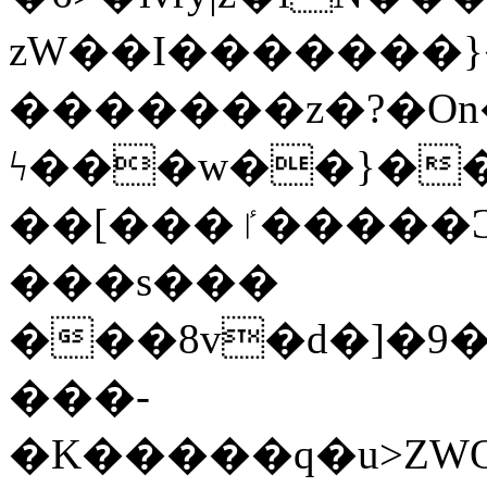
zW��I�������}�
�������z�?�O
ϟ���w��}��
��[���ٵ�����Ͻ���������x�ս��Apq�����޻�V����O�cp����ٝy{����:�k�ןNݯOOCyx6���&���?
���s���
���8v�d�]�9��6
���-
�K�����q�u>ZWOO�w��߼��W�a���p��