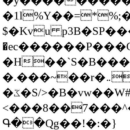
�y�����������
�1l%Y��=*%
$�Kvu p3B�SP�
�ec������P���G
�H��`S�B��
�.���~��r�޼�}�܅�mؕWu���K}
�ػ�S/>�B�vw��W#�I��*]\W��)Ħ�1��fC}
<���8��7���
Գ��Qg��!�:�}