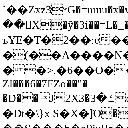
`��Zxz3ʷG�=muu�
��񛆻X�ŷ�3i��=L�
ъYE�T�2��;e�
�(��A����
� �>.�6��O��
ZI���6�7FZo��"�
�D��J2X3�ߑ�3o�|aak�q�@����]�K���w���r;�
�Dt�\}x S�X�]Ό�