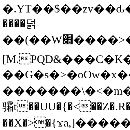
�.YT��$��zv��ԃ
����덝
��(��W׋����>��O>�d�%Y�@�@ڻ<�z{rc&׻��z�����AeK�^�����������˩t��=x~
[M.PQD&���C�K
��G�s�>�oOw�x�
�������\�<�m�PU�5�Ǉ*X�
骦t��UU�{�<��Z�.R�
��X�>�{ϫa,]�����