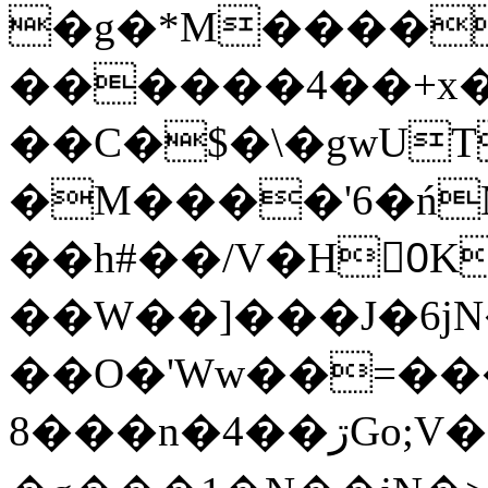
�g�*M����
������4��+x�
��C�$�\�gwUT
�M����'6�ń
��h#��/V�H0ٍK�7'�1�L�A�2
��W��]���J�6jN
��O�'Ww��=���
�8��n�4��ڗGo;V���y��4����n�7�v���Lu�/