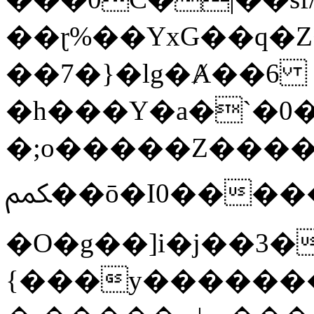
��ɽ%��YxG��q�
��7�}�lg�Ⱥ��6
�h���Y�a�`�0�
�;o�����Z������
ﶻ��ō�I0�����o�b�{L������3����2�O.z���/
�O�g��]i�j��3�u�̨S;�ܳ
{���y������