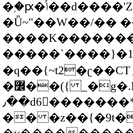
�ۭ�ԗ�ݳ��d����'Z����>!pQ}
�Ǖ~"��W��/�� ��
����K�������
�����`����}�1
�q��{~t2�ʗ��CT؍���������{�~}ur����u�}o����(�:�j���=����{�۝Vo�An��J^��������M\M�'{{l�i
�߼��({ _�g�.Nfӻg����f7z91o^��̤^�>��2�`�:|#dk�{>�>>&�tsw�Nwo�?
٫��d6򆧇�������*��[|^]oo���NW~zz>�X&�u�=K?
�� �z��{�9t�