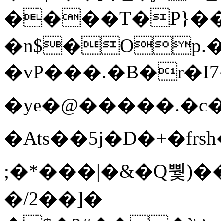
����T�Ρ}�
�n$�Op.
�vP���.�B�r�I7�gp~H
�ye�@��� ��.�c
�Ats��5j�D�+�fr
;�*���|�&�Q뿿)�
�/2��]�