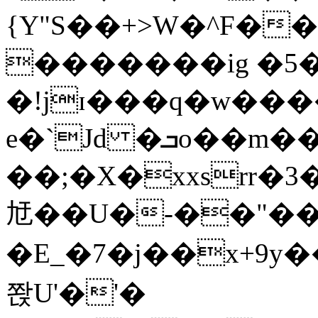
{Y"S��+>W�^F�
�������ig �5
�!jɪ���q�w��
e�`Jd �ܒo��m��1��d|
��;�X�xxsrr�
㝼��U�-��"��zȿ
�E_�7�j��x+9y�
쫝U'�'�