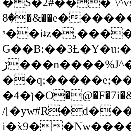
�$�2#���`\^vs
�8�&��e�������:�\���{��9�����g��f�r?
ˣ��iʇz�,���
G��B:��3Ƚ�Y�u:�
ڒ���n����%J^�}
��q;�����e;��
/[�yw#R�d���
i�x̀9��Nw����