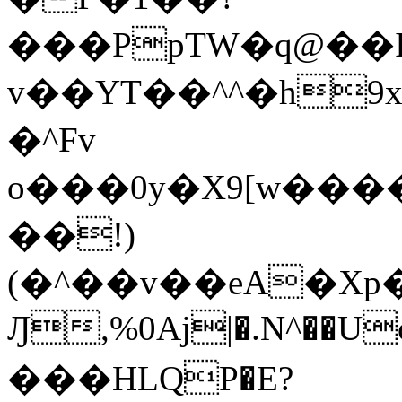
���PpTW�q@��
v��YT��^^�h9x
�^Fv
o���0y�X9[w��
��!)
(�^��v��eA�Xp�>0�+*���h����s�ײT)D$%�AQ�To�*�>W�^�=�.
Ԓ,%0Aj|�.N^��Uc
���HLQP�E?