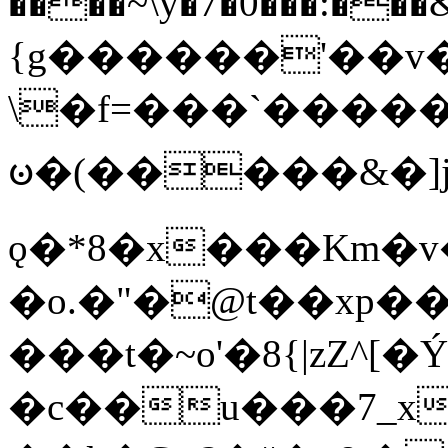
����~\y�7�0���:���&�_DN#�
{g������'��v�
\�f=���`�����
ꧽ�(�����&�]j
ǫ�*8�x���Km�v
�o.�"�@t��xp�
���t�~o'�8{|zZ^[�
�c��u���7_xg{���Q�n4���