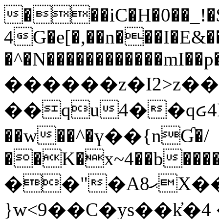
���iC�H�0��_!
4G�e[�,��n���I�E&��
�^�N������������mI��p�
������z�I2>z��
��qu4��qᏽ4H&A
��w��^�ү��{nƓ�/
��K�x~4��b�����
��"�Aޙ8X��M��K�D
}w<9��C�ys��k҆�޼� :���4�� 4�E0���oӮ�