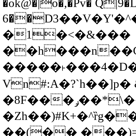
�ok@�|o�,�Pv� Q|9
6��D3��V�Y'�
�1�<�&���
��h���n��Cd
�����˫���4�D�
Vn#:A�?`h��]p�
�8F���ݛ��*\��U��S
�Zh��)#K+�^ȑg�
��(�� ���)=�