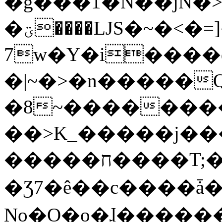
�g���1�N��jN�
�ؾ����ǇS�~�<�=]����^vz��{{��t�%
7w�Y�i����
�|~�>�n�����
�8~��������
��>K_�����j��
�����ח����T;�uU�w��oovW�N�\�v�̓��N��6xz��z^��s�;
�Ʒ7�ê��c����ǡ�Oo
No�O�o�ɺ����