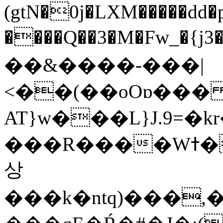
(gtN�0j�LXM�����dd
����Q��3�M�Fw_�{j3��]=����
��&����-���|
<��(��oOɒ���
AT}w���L}J.9=�
���R����Wߙ���o�O���ӯ��������?
상
���k�ntq)���,