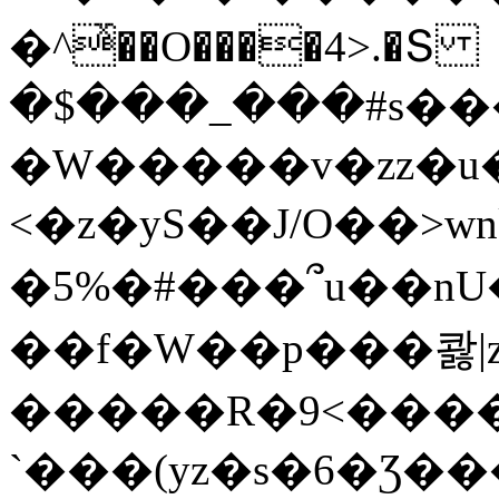
�^ͯ��O����4>.�Տ
�$���_���#s��
�W�����v�zz�u�
<�z�yS��J/O��>wn
�5%�#���՞u��nU
��f�W��p���콿|z
�����R�9<����
`���(yz�s�6�Ʒ�