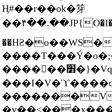
Ӊ#��r��ok�笌
��۴��.��JP{O�I
��ΗƧ�o��WS�
����T���Ý�o�;����������
������׻�}�Vq���j¯���P�.QwO�ｓ
���I�V�ϓ����d
�������V
�v��<���x���ۻ��a���R_�n���