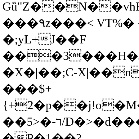
Gǖ"Z��N��v
���٩z���< VT%� �}z�XEu�<ं�Q!
�;yL+J��F
���3���H�J:~�
�X�|��;Ϲ-X|��n
���$+
{+2�p��j!o�
��ר-�<5/D�>�d�����1!u8JP�@TE�
�P�1��?