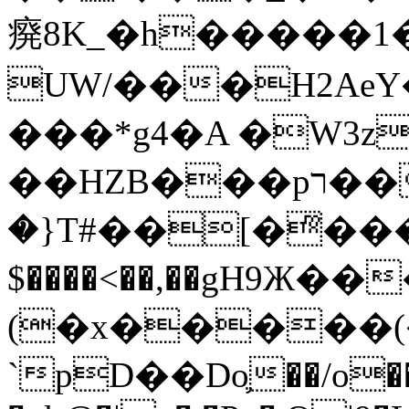
㾱8K_�h�����1
UW/���H2AeY�
���*g4�A �W3z
��HZB���pר��b�wO�N��{@H�m�F{���ۣ��?
�}T#��[�ͫ���
$����<��,��gH9Ж
(�x�����
`pD��Do֛��/o��