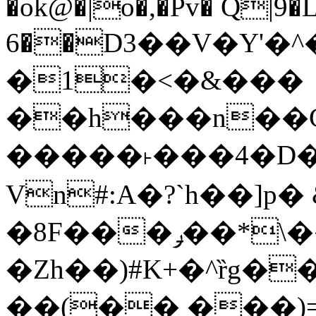
�ok@�|o�,�Pv� Q|9
6��D3��V�Y'�
�1�<�&���
��h���n��Cd
�����˫���4�D�
Vn#:A�?`h��]p�
�8F���ݛ��*\��U��S
�Zh��)#K+�^ȑg�
��(�� ���)=�