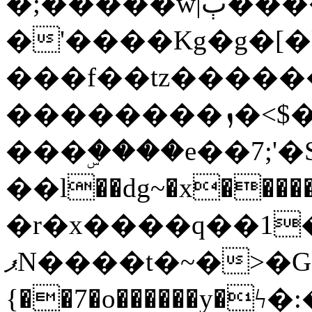
�;�����w|ٻ����<-
�'����Kg�g�[�k
���f��tz�����
��������ܙ�<$��������s���
���ۣ����e��7;'�Sc����ߋv
��l��dg~�x������G��6�{`�g���ݝ
�r�x����q��1
ޕN����t�~�>�G�{�Wރ�sl̞�@x_:�ˏ��՛��zU;wk�F�m�q}
{��7�o������y�