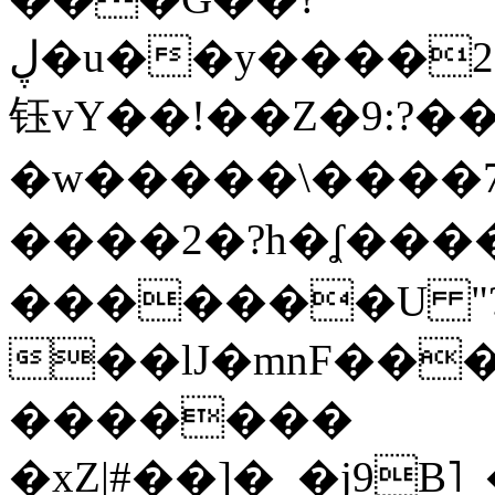
ڸ�u��y����2o�Gc���t!W���k+(���
钰vY��!��Z�9:?� �
�w�����\����7�
����2�?h�ʆ 
�������U "?
��lJ�mnF��
�������
�xZ|#��]�_�j9B