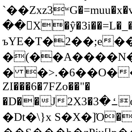
`��Zxz3ʷG�=muu�
��񛆻X�ŷ�3i��=L�
ъYE�T�2��;e�
�(��A����
� �>.�6��O��
ZI���6�7FZo��"�
�D��J2X3�ߑ�3o�|aak�q�@����]�K���w���r;�
�Dt�\}x S�X�]Ό�