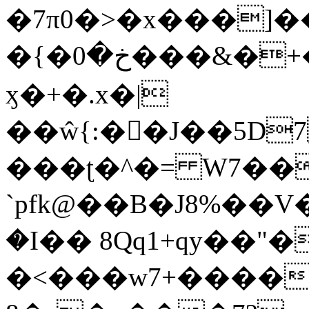
�7π0�>�x���]
�{�خ�0���&�+�zwYFEÙ4�~�_�̾�
ӽ�+�.x�|
��ŵ{:��J��5D7��
���ʈ�^�= W7��
`pfk@��B�J8%��V����\ߤ��/o��d��6b�@��J�tqw3�}>Y]������<�b��̌��{B���~v_v��fT`��88��
�I�� 8Qq1+qy��"�
�<���w󠒪7+�����X�n�F�a��M