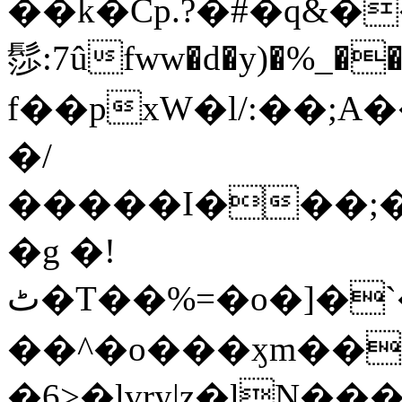
��k�Cp.?�#�q&�
髿:7ûfww�d�y)�%_�����>
f��pxW�l/:��;A
�/
�����I���;�
�g �!
ٹ�T��%=�o�]�`�8mxݽ������˳���0�n̾X'��3ǘ9����������I�&��G�������z>��]�%��/
��^�o���ӽm��ܑ�wOooOn���������
�6>�lvry|z�lN���