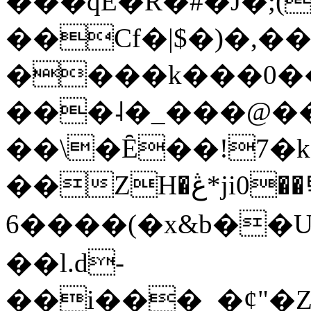
���qE�Ŕ�#�J�;(
��Cf�|$�)�,�
����k���0�
���˨�_���@��
��\�Ȇ��!7�k
��ZH�ڠ*ji0��탃
6����(�x&b��
��l.d-
��i���_�ȼ"�Z�����׋����\�\�w3�|W'�L8y<#�Y�HX�*b��.̏