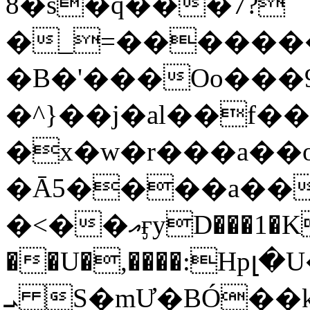
8�s�q���7?
�_=�����
�B�'���Oo���9
�^}��j�al��f
�x�w�r���a�
�Ā5����a��
�<��އӻyD���1�KS�w���!
��U�,����:Hpլ�U�K��_y4߼��O���
ܝ S�mƯ�BÓ�