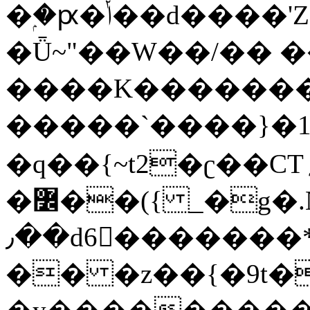
�ۭ�ԗ�ݳ��d����'Z����>!pQ}
�Ǖ~"��W��/�� ��
����K�������
�����`����}�1
�q��{~t2�ʗ��CT؍���������{�~}ur����u�}o����(�:�j���=����{�۝Vo�An��J^��������M\M�'{{l�i
�߼��({ _�g�.Nfӻg����f7z91o^��̤^�>��2�`�:|#dk�{>�>>&�tsw�Nwo�?
٫��d6򆧇�������*��[|^]oo���NW~zz>�X&�u�=K?
�� �z��{�9t�