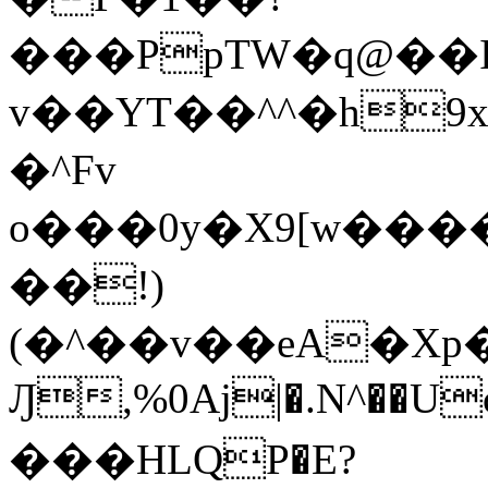
���PpTW�q@��
v��YT��^^�h9x
�^Fv
o���0y�X9[w��
��!)
(�^��v��eA�Xp�>0�+*���h����s�ײT)D$%�AQ�To�*�>W�^�=�.
Ԓ,%0Aj|�.N^��Uc
���HLQP�E?