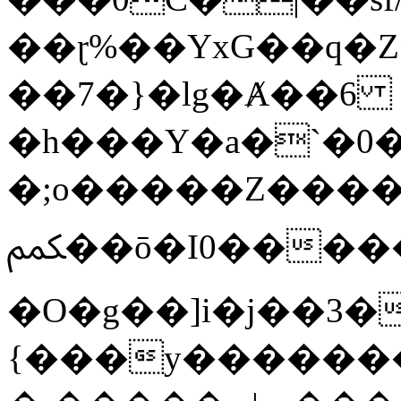
��ɽ%��YxG��q�
��7�}�lg�Ⱥ��6
�h���Y�a�`�0�
�;o�����Z������
ﶻ��ō�I0�����o�b�{L������3����2�O.z���/
�O�g��]i�j��3�u�̨S;�ܳ
{���y������