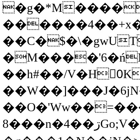
�g�*M����
������4��+x�
��C�$�\�gwUT
�M����'6�ń
��h#��/V�H0ٍK�7'�1�L�A�2
��W��]���J�6jN
��O�'Ww��=���
�8��n�4��ڗGo;V���y��4����n�7�v���Lu�/