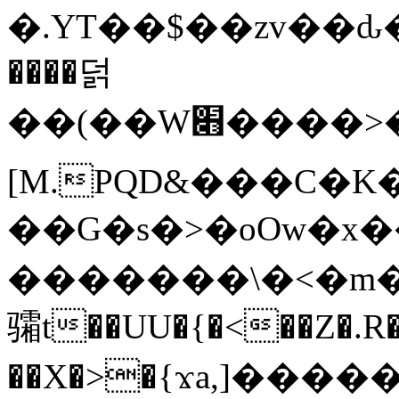
�.YT��$��zv��ԃ
����덝
��(��W׋����>��O>�d�%Y�@�@ڻ<�z{rc&׻��z�����AeK�^�����������˩t��=x~
[M.PQD&���C�K
��G�s�>�oOw�x�
�������\�<�m�PU�5�Ǉ*X�
骦t��UU�{�<��Z�.R�
��X�>�{ϫa,]�����