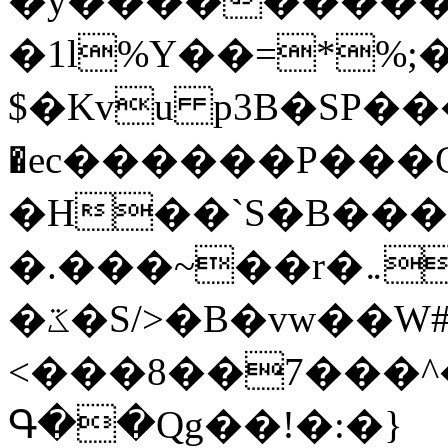
�y�����������
�1l%Y��=*%
$�Kvu p3B�SP�
�ec������P���G
�H��`S�B��
�.���~��r�޼�}�܅�mؕWu���K}
�ػ�S/>�B�vw��W#�I��*]\W��)Ħ�1��fC}
<���8��7���
Գ��Qg��!�:�}