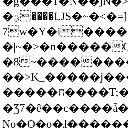
�g���1�N��jN�
�ؾ����ǇS�~�<�=]����^vz��{{��t�%
7w�Y�i����
�|~�>�n�����
�8~��������
��>K_�����j��
�����ח����T;�uU�w��oovW�N�\�v�̓��N��6xz��z^��s�;
�Ʒ7�ê��c����ǡ�Oo
No�O�o�ɺ����