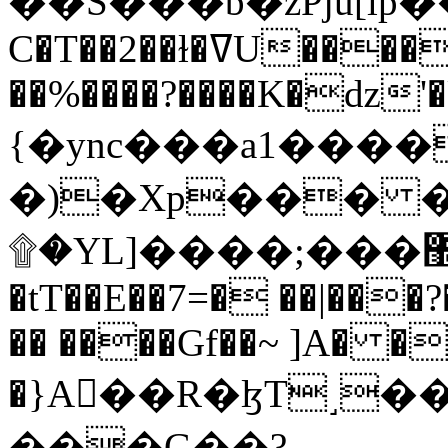
C�T��2��ɫ�ߜU����2�L�����m" �
��%����?����K�ǳ'�
{�ync���a1����
�)�Xp��� �
۩�YL]����;���׿�޽������+��k��o���O�Zt�6�[a��v_r;�b�f���==
�tT��E��7=� ��|���?
�� ����Gf��~ ]A� �
�}A��R�ɮT˼�
���G��?