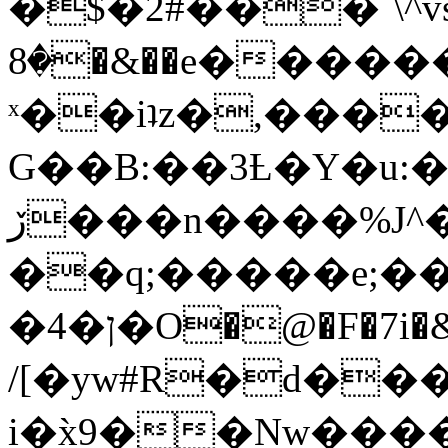
�$�2#���`\^vs
�8�&��e�������:�\���{��9�����g��f�r?
ˣ��iʇz�,���
G��B:��3Ƚ�Y�u:�
ڒ���n����%J^�}
��q;�����e;��
/[�yw#R�d���
i�x̀9��Nw����