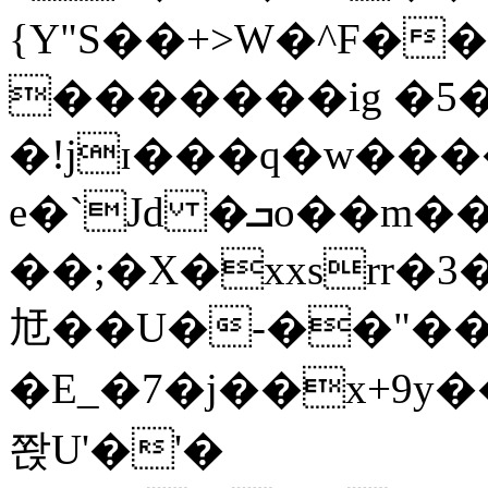
{Y"S��+>W�^F�
�������ig �5
�!jɪ���q�w��
e�`Jd �ܒo��m��1��d|
��;�X�xxsrr�
㝼��U�-��"��zȿ
�E_�7�j��x+9y�
쫝U'�'�