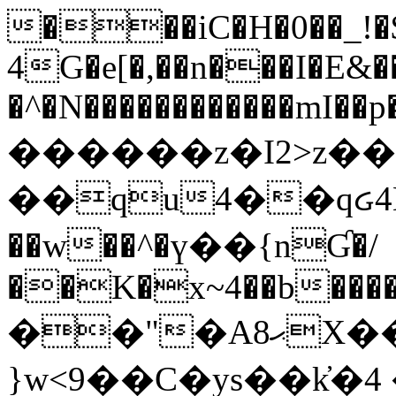
���iC�H�0��_!
4G�e[�,��n���I�E&��
�^�N������������mI��p�
������z�I2>z��
��qu4��qᏽ4H&A
��w��^�ү��{nƓ�/
��K�x~4��b�����
��"�Aޙ8X��M��K�D
}w<9��C�ys��k҆�޼� :���4�� 4�E0���oӮ�