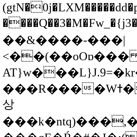
(gtN�0j�LXM�����dd
����Q��3�M�Fw_�{j3��]=����
��&����-���|
<��(��oOɒ���
AT}w���L}J.9=�
���R����Wߙ���o�O���ӯ��������?
상
���k�ntq)���,