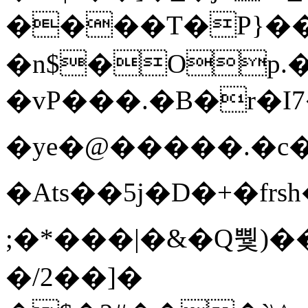
����T�Ρ}�
�n$�Op.
�vP���.�B�r�I7�gp~H
�ye�@��� ��.�c
�Ats��5j�D�+�fr
;�*���|�&�Q뿿)�
�/2��]�