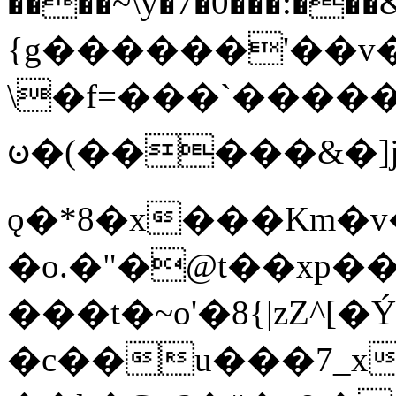
����~\y�7�0���:���&�_DN#�
{g������'��v�
\�f=���`�����
ꧽ�(�����&�]j
ǫ�*8�x���Km�v
�o.�"�@t��xp�
���t�~o'�8{|zZ^[�
�c��u���7_xg{���Q�n4���