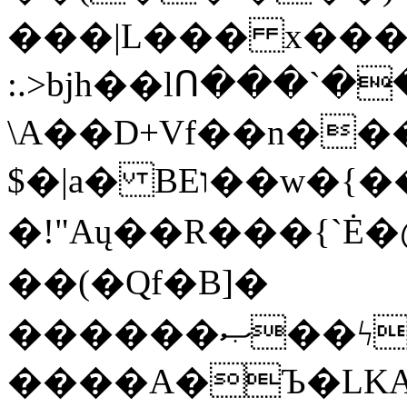
���|L��� x���b
:.>bjh��lՈ���`
\A��D+Vf��n��
$�|a� BEו��w�{���;���q�X��d%�������W� hU�(�1�Ū}9�S�F<��i�L3�;�
�!"Aų��R���{`
��(�Qf�B]�
������ޞ��ϟak��r��_39$�8�p���7�2�yIZ�R��x��/
����A�Ъ�LKA