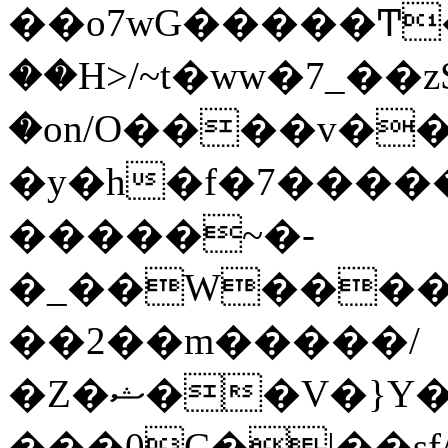
��o7wG�����Ͳ
��H>/~t�ww�7_��z
�on/O����v�
�y�h�f�7����
�����~�-
�_��W����;
��2��m�����/
�Z�ޝ��V�}Y�I�ծ�O�����S��]z��w��7�޷�����h���u��7w.ϻ���8X��ͮ�����W�dm�Jߜ��q/>?
���0C�|��sf