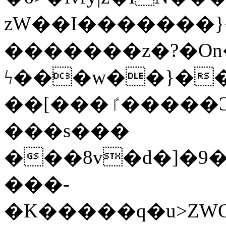
zW��I�������}�
�������z�?�O
ϟ���w��}��
��[���ٵ�����Ͻ���������x�ս��Apq�����޻�V����O�cp����ٝy{����:�k�ןNݯOOCyx6���&���?
���s���
���8v�d�]�9��6
���-
�K�����q�u>ZWOO�w��߼��W�a���p��