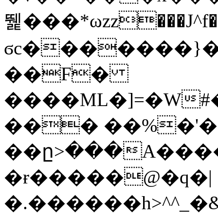
뛡���*ωzz���J^f�o
ϭc�������}��
�
�F�
����ML�]=�W#
��� ��%�'�
��ը>���A����
�ɍ�����@�q�|
�.������h>^^_�