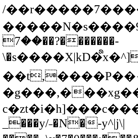
/��r�����7��
�����N�s����9�j
��7��?�������-
\�s����X|kD�᩺x
��t,����P��{
�g���,���xg�
c�zt�i�h]���c���
_���y/˗�N�-y^|j\|