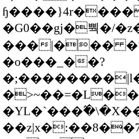
ɧ����}4r����
�G0��gj�뿩�/�z
���|��� �
�o���_��?
�;��������|
�>~��=�L��
�YL�`���߬�\�X�
��z|x�:��8�