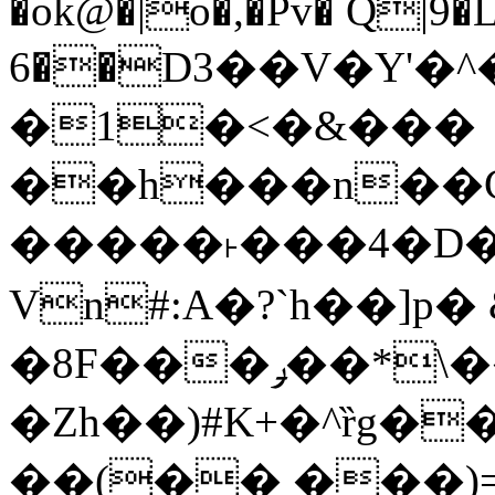
�ok@�|o�,�Pv� Q|9
6��D3��V�Y'�
�1�<�&���
��h���n��Cd
�����˫���4�D�
Vn#:A�?`h��]p�
�8F���ݛ��*\��U��S
�Zh��)#K+�^ȑg�
��(�� ���)=�