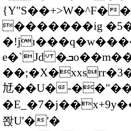
{Y"S��+>W�^F�
�������ig �5
�!jɪ���q�w��
e�`Jd �ܒo��m��1��d|
��;�X�xxsrr�
㝼��U�-��"��zȿ
�E_�7�j��x+9y�
쫝U'�'�