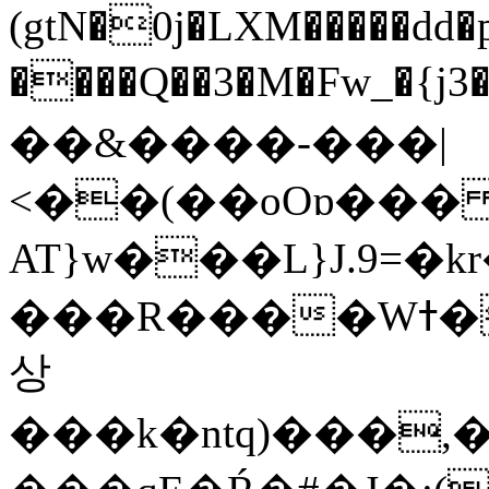
(gtN�0j�LXM�����dd
����Q��3�M�Fw_�{j3��]=����
��&����-���|
<��(��oOɒ���
AT}w���L}J.9=�
���R����Wߙ���o�O���ӯ��������?
상
���k�ntq)���,