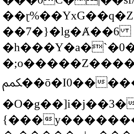
��ɽ%��YxG��q�
��7�}�lg�Ⱥ��6
�h���Y�a�`�0�
�;o�����Z������
ﶻ��ō�I0�����o�b�{L������3����2�O.z���/
�O�g��]i�j��3�u�̨S;�ܳ
{���y������