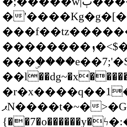
�;�����w|ٻ����<-
�'����Kg�g�[�k
���f��tz�����
��������ܙ�<$��������s���
���ۣ����e��7;'�Sc����ߋv
��l��dg~�x������G��6�{`�g���ݝ
�r�x����q��1
ޕN����t�~�>�G�{�Wރ�sl̞�@x_:�ˏ��՛��zU;wk�F�m�q}
{��7�o������y�