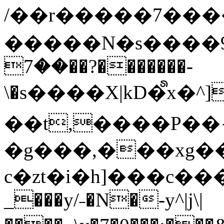
/��r�����7��
�����N�s����9�j
��7��?�������-
\�s����X|kD�᩺x
��t,����P��{
�g���,���xg�
c�zt�i�h]���c���
_���y/˗�N�-y^|j\|