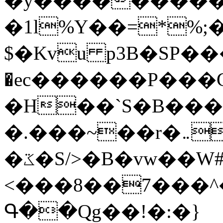
�y�����������
�1l%Y��=*%
$�Kvu p3B�SP�
�ec������P���G
�H��`S�B��
�.���~��r�޼�}�܅�mؕWu���K}
�ػ�S/>�B�vw��W#�I��*]\W��)Ħ�1��fC}
<���8��7���
Գ��Qg��!�:�}