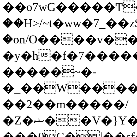
��o7wG�����Ͳ
��H>/~t�ww�7_��z
�on/O����v�
�y�h�f�7����
�����~�-
�_��W����;
��2��m�����/
�Z�ޝ��V�}Y�I�ծ�O�����S��]z��w��7�޷�����h���u��7w.ϻ���8X��ͮ�����W�dm�Jߜ��q/>?
���0C�|��sf