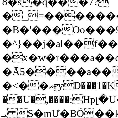
8�s�q���7?
�_=�����
�B�'���Oo���9
�^}��j�al��f
�x�w�r���a�
�Ā5����a��
�<��އӻyD���1�KS�w���!
��U�,����:Hpլ�U�K��_y4߼��O���
ܝ S�mƯ�BÓ�