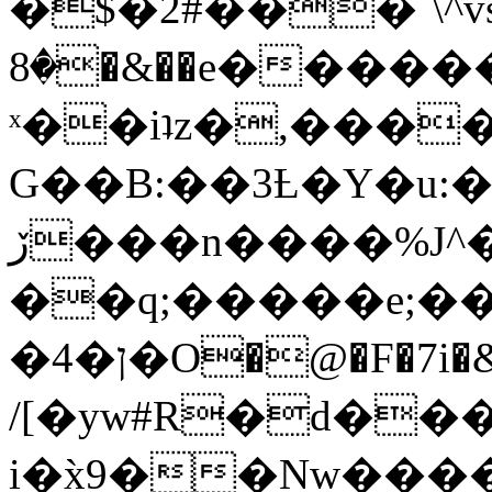
�$�2#���`\^vs
�8�&��e�������:�\���{��9�����g��f�r?
ˣ��iʇz�,���
G��B:��3Ƚ�Y�u:�
ڒ���n����%J^�}
��q;�����e;��
/[�yw#R�d���
i�x̀9��Nw����