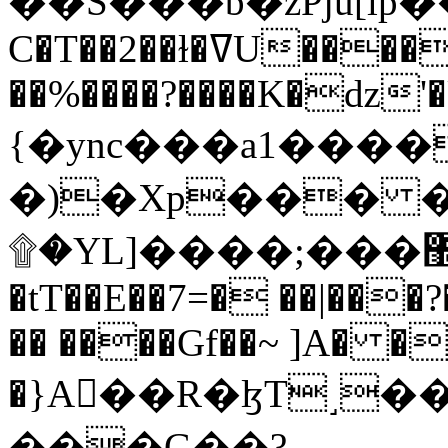
C�T��2��ɫ�ߜU����2�L�����m" �
��%����?����K�ǳ'�
{�ync���a1����
�)�Xp��� �
۩�YL]����;���׿�޽������+��k��o���O�Zt�6�[a��v_r;�b�f���==
�tT��E��7=� ��|���?
�� ����Gf��~ ]A� �
�}A��R�ɮT˼�
���G��?