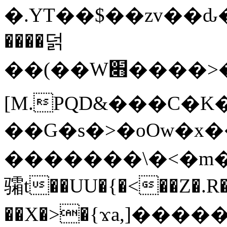
�.YT��$��zv��ԃ
����덝
��(��W׋����>��O>�d�%Y�@�@ڻ<�z{rc&׻��z�����AeK�^�����������˩t��=x~
[M.PQD&���C�K
��G�s�>�oOw�x�
�������\�<�m�PU�5�Ǉ*X�
骦t��UU�{�<��Z�.R�
��X�>�{ϫa,]�����