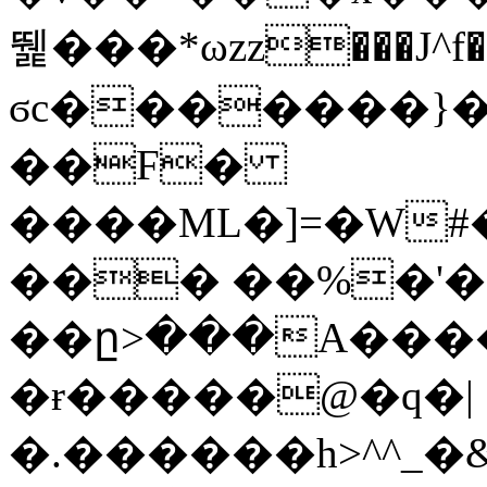
뛡���*ωzz���J^f�o
ϭc�������}��
�
�F�
����ML�]=�W#
��� ��%�'�
��ը>���A����
�ɍ�����@�q�|
�.������h>^^_�