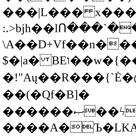
���|L��� x���b
:.>bjh��lՈ���`
\A��D+Vf��n��
$�|a� BEו��w�{���;���q�X��d%�������W� hU�(�1�Ū}9�S�F<��i�L3�;�
�!"Aų��R���{`
��(�Qf�B]�
������ޞ��ϟak��r��_39$�8�p���7�2�yIZ�R��x��/
����A�Ъ�LKA