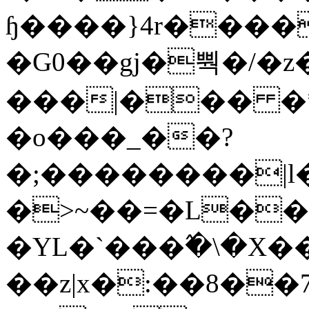
ɧ����}4r����
�G0��gj�뿩�/�z
���|��� �
�o���_��?
�;��������|
�>~��=�L��
�YL�`���߬�\�X�
��z|x�:��8�