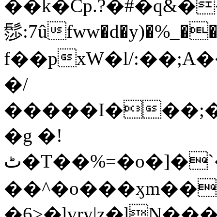
��k�Cp.?�#�q&�
髿:7ûfww�d�y)�%_�����>
f��pxW�l/:��;A
�/
�����I���;�
�g �!
ٹ�T��%=�o�]�`�8mxݽ������˳���0�n̾X'��3ǘ9����������I�&��G�������z>��]�%��/
��^�o���ӽm��ܑ�wOooOn���������
�6>�lvry|z�lN���