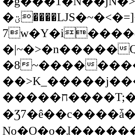
�g���1�N��jN�
�ؾ����ǇS�~�<�=]����^vz��{{��t�%
7w�Y�i����
�|~�>�n�����
�8~��������
��>K_�����j��
�����ח����T;�uU�w��oovW�N�\�v�̓��N��6xz��z^��s�;
�Ʒ7�ê��c����ǡ�Oo
No�O�o�ɺ����