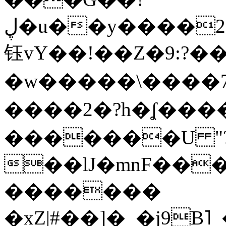
ڸ�u��y����2o�Gc���t!W���k+(���
钰vY��!��Z�9:?� �
�w�����\����7�
����2�?h�ʆ 
�������U "?
��lJ�mnF��
�������
�xZ|#��]�_�j9B