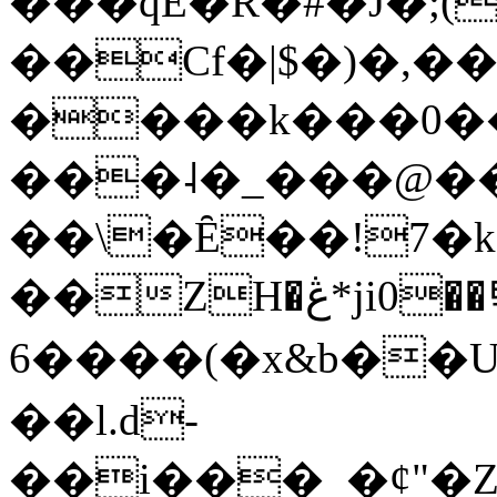
���qE�Ŕ�#�J�;(
��Cf�|$�)�,�
����k���0�
���˨�_���@��
��\�Ȇ��!7�k
��ZH�ڠ*ji0��탃
6����(�x&b��
��l.d-
��i���_�ȼ"�Z�����׋����\�\�w3�|W'�L8y<#�Y�HX�*b��.̏