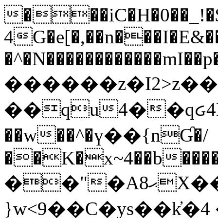
���iC�H�0��_!
4G�e[�,��n���I�E&��
�^�N������������mI��p�
������z�I2>z��
��qu4��qᏽ4H&A
��w��^�ү��{nƓ�/
��K�x~4��b�����
��"�Aޙ8X��M��K�D
}w<9��C�ys��k҆�޼� :���4�� 4�E0���oӮ�