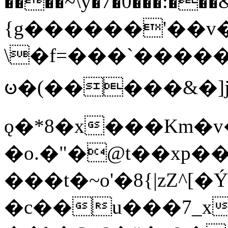
����~\y�7�0���:���&�_DN#�
{g������'��v�
\�f=���`�����
ꧽ�(�����&�]j
ǫ�*8�x���Km�v
�o.�"�@t��xp�
���t�~o'�8{|zZ^[�
�c��u���7_xg{���Q�n4���