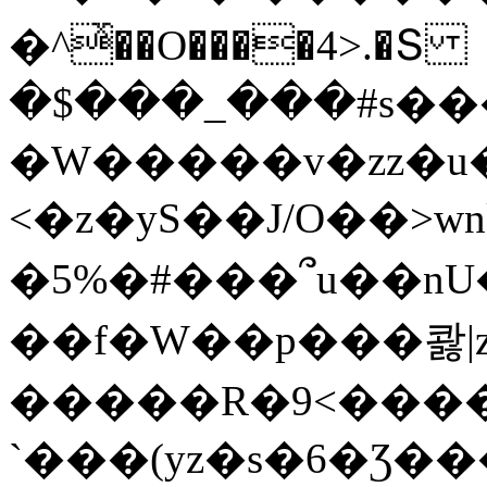
�^ͯ��O����4>.�Տ
�$���_���#s��
�W�����v�zz�u�
<�z�yS��J/O��>wn
�5%�#���՞u��nU
��f�W��p���콿|z
�����R�9<����
`���(yz�s�6�Ʒ�