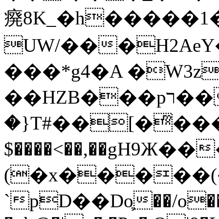
㾱8K_�h�����1
UW/���H2AeY�
���*g4�A �W3z
��HZB���pר��b�wO�N��{@H�m�F{���ۣ��?
�}T#��[�ͫ���
$����<��,��gH9Ж
(�x�����
`pD��Do֛��/o��