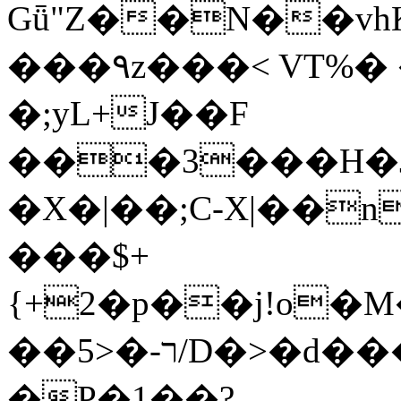
Gǖ"Z��N��v
���٩z���< VT%� �}z�XEu�<ं�Q!
�;yL+J��F
���3���H�J:~�
�X�|��;Ϲ-X|��n
���$+
{+2�p��j!o�
��ר-�<5/D�>�d�����1!u8JP�@TE�
�P�1��?