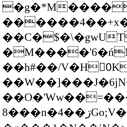
�g�*M����
������4��+x�
��C�$�\�gwUT
�M����'6�ń
��h#��/V�H0ٍK�7'�1�L�A�2
��W��]���J�6jN
��O�'Ww��=���
�8��n�4��ڗGo;V���y��4����n�7�v���Lu�/