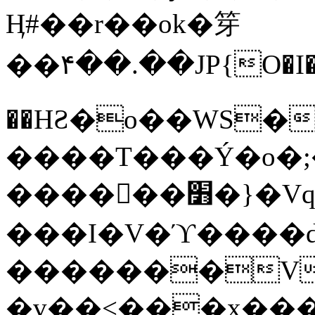
Ӊ#��r��ok�笌
��۴��.��JP{O�I
��ΗƧ�o��WS�
����T���Ý�o�;����������
������׻�}�Vq���j¯���P�.QwO�ｓ
���I�V�ϓ����d
�������V
�v��<���x���ۻ��a���R_�n���