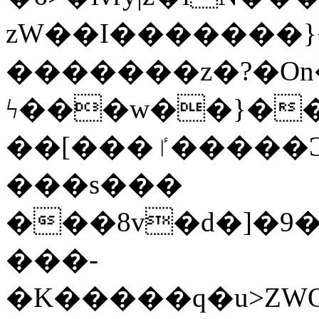
zW��I�������}�
�������z�?�O
ϟ���w��}��
��[���ٵ�����Ͻ���������x�ս��Apq�����޻�V����O�cp����ٝy{����:�k�ןNݯOOCyx6���&���?
���s���
���8v�d�]�9��6
���-
�K�����q�u>ZWOO�w��߼��W�a���p��