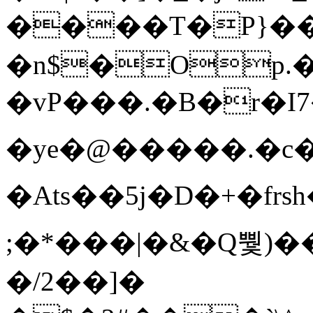
����T�Ρ}�
�n$�Op.
�vP���.�B�r�I7�gp~H
�ye�@��� ��.�c
�Ats��5j�D�+�fr
;�*���|�&�Q뿿)�
�/2��]�