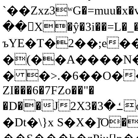
`��Zxz3ʷG�=muu�
��񛆻X�ŷ�3i��=L�
ъYE�T�2��;e�
�(��A����
� �>.�6��O��
ZI���6�7FZo��"�
�D��J2X3�ߑ�3o�|aak�q�@����]�K���w���r;�
�Dt�\}x S�X�]Ό�