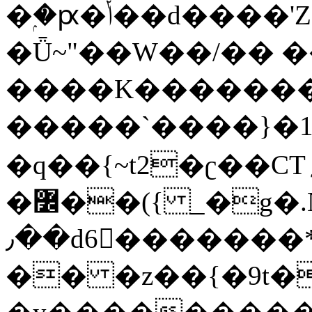
�ۭ�ԗ�ݳ��d����'Z����>!pQ}
�Ǖ~"��W��/�� ��
����K�������
�����`����}�1
�q��{~t2�ʗ��CT؍���������{�~}ur����u�}o����(�:�j���=����{�۝Vo�An��J^��������M\M�'{{l�i
�߼��({ _�g�.Nfӻg����f7z91o^��̤^�>��2�`�:|#dk�{>�>>&�tsw�Nwo�?
٫��d6򆧇�������*��[|^]oo���NW~zz>�X&�u�=K?
�� �z��{�9t�