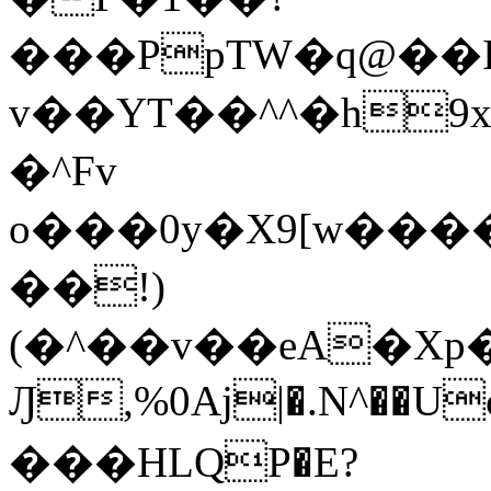
���PpTW�q@��
v��YT��^^�h9x
�^Fv
o���0y�X9[w��
��!)
(�^��v��eA�Xp�>0�+*���h����s�ײT)D$%�AQ�To�*�>W�^�=�.
Ԓ,%0Aj|�.N^��Uc
���HLQP�E?