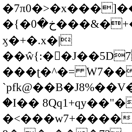
�7π0�>�x���]
�{�خ�0���&�+�zwYFEÙ4�~�_�̾�
ӽ�+�.x�|
��ŵ{:��J��5D7��
���ʈ�^�= W7��
`pfk@��B�J8%��V����\ߤ��/o��d��6b�@��J�tqw3�}>Y]������<�b��̌��{B���~v_v��fT`��88��
�I�� 8Qq1+qy��"�
�<���w󠒪7+�����X�n�F�a��M