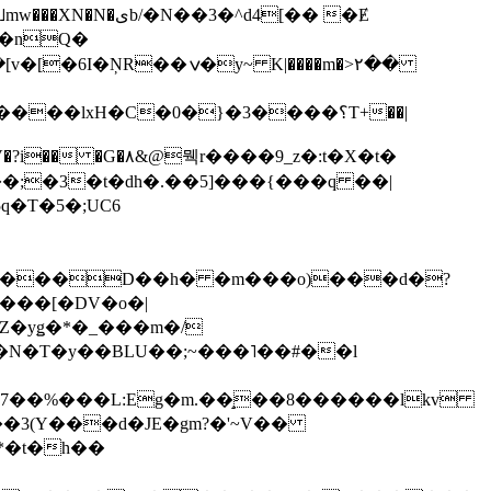
��3�^d4[�� �Ɇ
I�nQ�
�y~ K|����m�>٢��
��lxH�C�0�}�3����؟T+��|
�V�?i�� �G�۸&@뭭r����9_z�:t�X�t�
i��;�3�t�dh�.��5]���{���q ��|
�=���D��h� �m���o)���d�?
Z�yǥ�*�_���m�/
�N�T�y��BLU��;~���˥��#��l
��7��%���L:Eg�m.��̝��8������lkv
*�t�h��