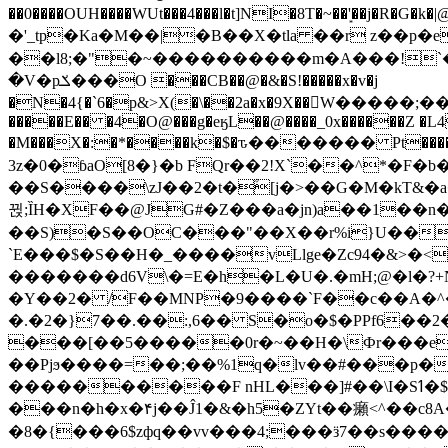
��0����OUH����WUt���4���l�t]NI�8T�~��'͙��j�R�G�k�|@a���
�'_tp�Ka�M��|�B��X�tla ��r z��
��l8;�"�~����������m�A���!`��e���z�
�V�pݎ���O ���CB��@�&�S!�����x�v�j
�N�4{�`6�p&>X(�\��2a�x�9X��򢧰W����
�����E�� �4�O@���g�eӄL��@����_0x������Z �
L4
�M���X�:�*����k�$�ԏ������� Pt����M
3z�0�ɓaO[8�}�b FQr��2!X`��^*�F�
��S����\zJ��2�t�۫[j�>��G�M�kT&�a��J�eK
뀑;ȈH�XF��@JG#�Z���a�jn)a��1��n��ݕ-#�UX��$jفD�D)�p=��ŲQ|V
��S)�S��OC���"��X��r%i}U��g��ᖓ�56�vܚ�
`E���$�S��H�_����vLlge�Zc94�&
�������d6V\�=E�h�L�U�.�mH;@�l�?+N���!#ڊ:�4o��Z�6c���M�m se ���a3
�Y��2� /F��MNP�9����`F��c��A�^�
�.�2�}7��.��:,6�� S�o�$�PPf6�
���[��5�����0r�~��H�\Фr���e�
��Pjϧ����=��;��%1q�lv��#���p�
����������F nHL���]#��\I�Sߗ�$����YǕQ��԰5k�/����LH�\�Ȃ�>��:%u'��3(Y���d�JΕ�gm?�'~V��
���n�h�x�۴j��Ĵ1�&�h5�ZYt��癩<^�� 
�8�{���6$zфq��vv���4;���ӟ7��s�����