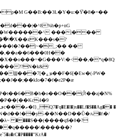
p�M G��B:��3Ƚ�Y�u:�Ÿ̈́�8�=��
R�d���|�^8%h�p+nG
�W������^ ���|���
�\�X��zK���s�ּ?
���l�?��|~�_;�� ��
k�X��o���=�G���V:�<��,�*q�8Q
���??N�k&/
��F�6[�Ew�(-PW�
�J��;��kIo�7�f�e2P�ӕ
��P��[��Kc4�9
��N�d��!��y-��N��D��Ǔ�ԉ�t\�/
�λ~ ����S��(����q$�8�?
��q�����\������?