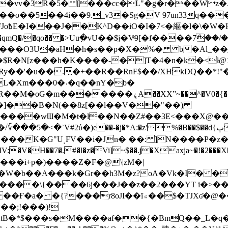
��o��5��4i��9._v3�Sg�V 97un33q��
���?
˞v��qmQ�/�qo�� �>Uu߲�vU��$j�Vͦ9[�f����7ް
���O3U�aH�h�s��p�X�%� b�Al_��ֲ�
]L�Xm���0�˒�q��nY�b�
�V0�{��N͉fMz}}��J�d������ �M���Q�"f-
�"�]��B�N(��8z[��l��V��"��)
�K�G"UͺFV��i�Jn� ��: ]N����P�z
�V�H��7�.#�l�z�Vi]
~$��.j�Xaxja~�!�2���
���i+p�)����Z�F�@\|zM�|
Y�W�b��A���k�Gr��h3M�z?oA�Vk�I� �
5����\{����6j���J��z��2���YT i�>
۾��$�TJXʛ�@���5J�P���<=-���!�k�?-�W�?
�;!���)!
KtB�*$���s�M����af��{�BmQ��_L�q�