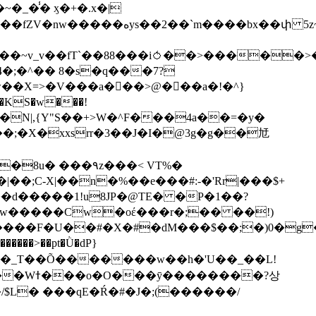
��bx��փ 5z~�>�y4N/
��X=>�V���a��ً�>@���a�!�^}
>�N|,{Y"S��+>W�^F���4a��=�y�
�٩z���< VT%�
��3���H�J:~�N����W�[q���2�tߟ�Ó��Qc~|�X�|��;Ϲ-X|��n�%��e���#:-�
'Rr|���$+
X9[w�����Cw�oέ���r�;�� ��!)
�����>��pt�Ǜ�dP}
���?상
/$L� ���qE�Ŕ�#�J�;(������/