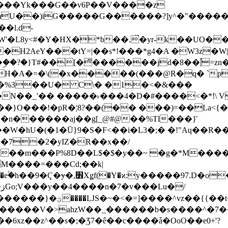
���Yk���G��v6P��V����z
�����G������?]y^�"�������ߠ���/��ZH�ڠ*ji0
�l.d-
H2AeY���tY=|��s*!���*g4�A �W3z�W|
�A�=�\(�x�����(���@R�q� `pD��Do֛�
�Y'�^�%3��U� C\� �1�<�&���
N��_'�� �����˫���4�D�#����<�*!\ Vn
��n������aj��g[_@#@��%Tl���}̄
7��m���P%8D��L$�$�y��~ �g�*M���
M����=���Cd;��k|
�Q�N���9�/��W��]���J�6jN�/
�i����q��=R����7_/
�����V�>ahzW��_������b�s����^�7�