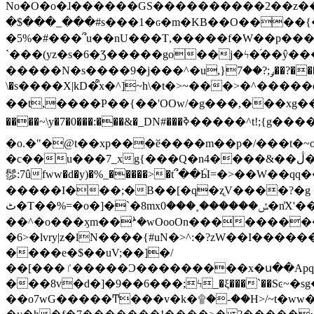
No�O�o�ɺ������GS����������2��z�����i��n�
�$���_���#s���1�ԍ�m�KΒ��O����{��Y
�5%�#���՞u��nU���T,��� ��f�W��p�
`���(yz�s�6�Ʒ�����go��j�ϟ�֜��ŷ���
�����N�s����9�j���^�u,}ݛ;?��7��?�������-
\�s����X|kD�᩺x�^]~h\�t�>~���>�^���
��t,����P��{��'OOw/�g���,���xg��-c�zt
����~\y�7�0���:���&�_DN#���ߢ�����^t!;{g������'��v�-\�f=���`�����ymn~����/ꧽ�(�����&�]j��/ǫ�*8�x���Km�v�m�I}
�o.�"�@t��xp���ӗ����m��p�/���t�~o'�
�c��u���7_xg{���Q�n4����&��ڷ�v�j�ۣ�xo�3��ƙ{��\�9���?:g�/��k�Cp.?�#�q&��m����=
髿:7ûfww�d�y)�%_�����>�t՞��Ӹ=�>��W��qq����ܞ����{K�y�8����2~��o� f��pxW�l/:��;A��:;}z��2Ly���
�����I���;�B��[�q�ʐV����?�g 
ٹ�T��%=�o�]�`�8mxݽ������˳���0�n̾X'��3ǘ9����������I�&��G�������z>��]�%��/
��^�o���ӽm��ܑ�wOooOn����������U3:ٹ>ߦ��8�.B#4���������O�g��~��<{�_��N���}y�
�6>�lvry|z�lN����{#uN�>^:�?zW��I��
����e�$��uV;��]�/
��[���ٵ�����Ͻ���������x�ս��Apq�����޻�V����O�cp����ٝy{����:�k�ןNݯOOCyx6���&���?���s���
���8v�d�]�9��6���;ϟ_�ξ���`��Sͼ~�sg��jgg�|���-
��o7wG�����Ͳ���v�k�۩�-��H>/~t�ww�