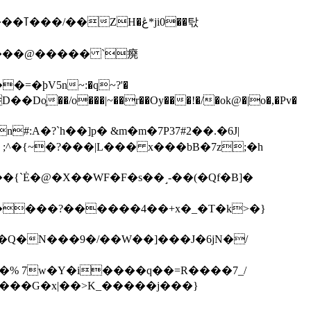
��탃
�/o���|~��r��Oy���!�/�ok@�|o�,�Pv�
#:A�?`h��]p� &m�m�7P
37#2��.�6J|
����?������4��+x�_�T�k>�}
���G�x|��>K_�����j���}