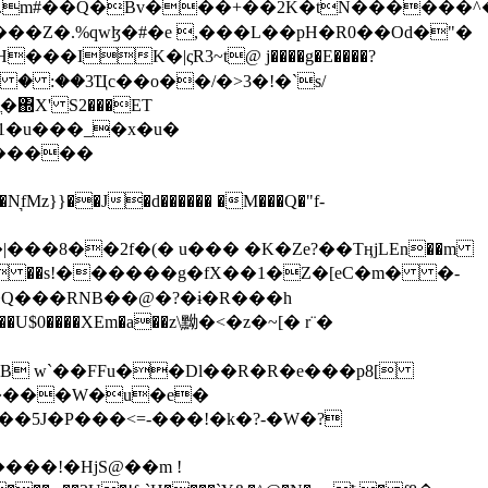
���Z�.%qwɮ�#�e ,���L��pH�R0��Od�"�
��/� � :��3Ҵc��o��/�>3�!�`s/
΍X' S2���ET
�Q���RNB��@�?�ɨ�R���h
X��U$0����XEm�a��z\黝�<�z�~[� r¨�
B w`��FFu��Dl��R�R�e���p8[
�����W�u�e�
���!�HjS@��m !