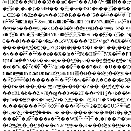
(w{1j0E��@i'��33��mO�`��AJ�ʸߜ���N��e;�vv�3R�5� [���cc�L"�g�r���Wz�.m#��Q�Bv���+��2K�tN������^�}y������Q�ۅUbB,���j�зb*��Q"�zӦc��Y�, B]!hI�KZ�T�5/
�ri�]�#�{\�5dM��ʿ��sy�3ZO�6����%�
냢CES�Ԟ�Zz��wv��%F�R����"5����i FJo߿E�I���J��K^D��iO�I�7<�䌔�l�\�W�H���IK�|ςR3~t@ j����g�E�
�t5��L��(�&wu9��z��2��od�R,%��VN7q�i�m
��ρ���%)�k C��$��(l3��4n+N'� 
��C�d�3o�s6��HY�c0��7��ܭt b���o�;i`�$R�N[z���h�K����-�]T�4�n�k�<ł@1�u���_�x�u�
C���J���ܮ�4�7{�1cVVX���"Z[I^gc? �0X�Ry��'�u��.̼�+��R��RnF$��/XHkDQ��*!"�����
�����#��_:ZQG�(�
j��/C�L��1 ��]��
�v������z��X�!n�Fd�H[l VX��F`R��M�oG�m�������ۼA��XXˮ~��^
�(\��`4�ۣ��Nƾ�k��2�[����pG���(�)
�ed�"td�٥��^(pb��l���7�c8=�U���\Q����wƜ�M�t�l��N��Z#��3E<���X@��|���8��2f�(� u��� �K�Zе?��TӊjLEn��m
�|�����(�Y�2��D���\E�S8/� וH䨺�B���9��u��/؆���5�<�ʾV#2ύ�)e��-�j�*A:�z'%�B��$��d{ڀ ��s!������g�fX��1�Z�[eC�m� �-
�%�J������ �w��A�C��t�n5@��
��l'��0��{��l2?�e�9�"�Z��1�b*�;�ІV:
��(:RL�b��Z[8̦�cg��0�2T,��4HϏ�+k��
�g#n��3�K�OnV)�j��cpK(^J�Xh��
�,���(���9xX���x2�Eù�GU3a
�Uj�\Fؒ�����ou�t��ss����P��J8�G�p� ��Ғ�a� �{?���r8oJI��ȋ
����,d���#�|��WR~�,�{��@�bw�
�Og�_�f���oY2ԁ*a��,K
���(io��x