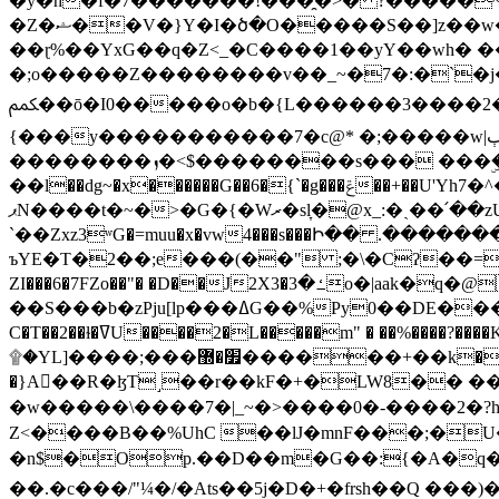
�y�h�f�7�������!���̯�>� ?�����
�Z�ޝ��V�}Y�I�ծ�O�����S��]z��w��7�޷�����h���u��7w.ϻ���8X��ͮ�����W�dm�Jߜ��q/>?���0C�|��sf/
��ɽ%��YxG��q�Z<_�C����1��yY��wh� �
�;o�����Z��������v��_~�7�:�`�j�����
ﶻ��ō�I0�����o�b�{L������3����2�O.z���/�O�g��]i�j��3�u�̨S;�ܳ��������kژ�|p���Io�P,
{���y�����������7�c@* �;�����w|ٻ����<-�'����Kg�g�[�k�)ܹ�X?���f��tz�������˝.8[����v��������W��
��������ܙ�<$��������s��� ���ۣ����e��7;'�Sc����ߋvf������g�2ޓ�?
��l��dg~�x������G��6�{`�g���ݝ��+��U'Yh7�^�8'�o��|�r�x����q��1�g������i����i4���M�z��[}
ޕN����t�~�>�G�{�Wރ�sl̞�@x_:�ˏ��՛��zU;wk�F�m�q}{��7�o������y�ϟ�:�������
`��Zxz3ʷG�=muu�x�vw4���s���Ի�� .�������
ъYE�T�2��;e���(��" ;�\�Cʔ��=
ZI���6�7FZo��"� �D��J2X3�ߑ�3o�|aak�q�@����]�K���w���r;� �Dt�\}x S�X�]Ό�9��f�
��S���b�zPju[lp���ߡG��%Py
C�T��2��ɫ�ߜU����2�L�����m" � ��%����?����K�ǳ'�U4�?ü�Ġ����q־{�ync���a1�����T-�8U� �)�Xp��� ��A�R� ���E-
۩�YL]����;���׿�޽������+��k��o���O�Zt�6�[a��v_r;�b�f���== �tT��E��7=� ��|���?��̅����1n�NEqS-~� vo u �� ����Gf��~ ]A� ��?
�}A��R�ɮT˼��r��kF�+�LW8�� ���G��?ڸ�u��y����2o�Gc���t!W���k+(���钰vY��!
�w�����\����7�|_~�>�� ��0 �-����2
Z<����B��%UhC ��lJ�mnF���;�
�n$�Op.��D��m�G��:{�A�q��/�vP���.�B�
��.�c���/"¼�/�Ats��5j�D�+�frsh��Q ���