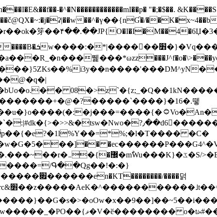
N������������mI��p� "�;�$��. &K����S�vק ������z�I2>z�� �tp��g�T
~:�j�ʡ|��w��^�ү��{nƓ�/��K�x~4��b�����r 1t
���}5ZKѕ��%i3y��n����'���DM^yN�
��@�q�|
08�>z`�{z;_�Q��1kN������\f; �ۭ�ԗ�ݳ��d����
���������+�@�?�����`����}�16�.뗗
p��{�e?�1l%Y��=*%;�l�T���� �C�
�7�w�G�5���]�� �ec������P���G4^�
�W#�I��*]\W��)Ħ�1��fC}
����=/Գ��Qg��!�:�}
��}��G�s�>�oOw�x��9��]��~5��i���>�
�骦t��UU�{�<��Z�.R����w77*jk8{|