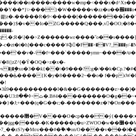
���e����w�mp�<���x�d^Xϧ����a�c��r�ۇ/�^
��*}\>���}�W�����v�zz�u��֌���o����
��콿|z�-�����R�9<�����[������ї��ٗa�
��}$�v��Io�ZG�����Q���,v�OO;�8��
��q.�;R�\]��>Z������wɛ����ˇo��s����
�i�h]���c����'#ֆ�F��>��V?_���y/˗�N�
8{|zZ^[�Ý�OQ�>z�x�-
�Y�ï'�/�/
�!
x�����l~R}
�����}�J;+���(q�G��c;�-�������z�?�On�
�K�����q�u>ZWOO�w��߼��W�a���p�����ޓ���_���r-
7_��zS?y�Moϫ���#�ۗ�/�on/O����v���l