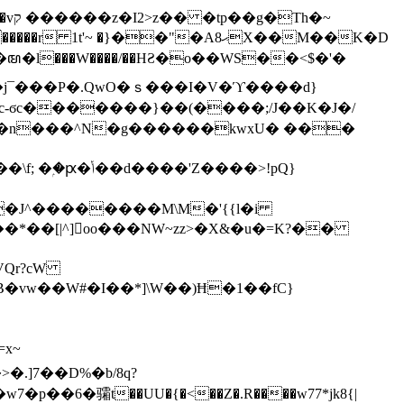
h�~
'~ �}��"�Aޙ8X��M��K�D
�n���^N�g������kwxU� ���
'Z����>!pQ}
VQr?cW
.]7��D%�b/8q?