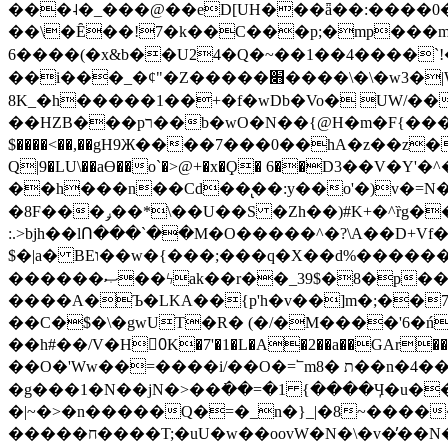
���˨�_���@��eD[UH���ǟ��:����0
��\�Ȇ��!7�k��C���p;�mp���mU��)iG
6����(�x&b��U24�Q�~��1��4����`!�
��i���_�ȼ"�Z�����׋����\�\�w3�|W'�L8y<#�Y�HX�*b��.̏�yr-k��UO����@����� `㾱
8K_�h�����1��+�f�wDb�Vo� UW/���
��HZB���pר��b�wO�N��{@H�m�F{���ۣ��?�}T#��[�ͫ������jd�8��֠|=zn��=�ϸV5n~:�q~?'�
$����<��,��gH9Ж����7���0��hA�z��z�H
Q|9�LU\��aƟ��o`�>@+�x�Ϙ� 6��D3��V
��h���n��Cd��̢��:y��o'�)v�=N�
�8F���ݛ��*\��U��S �Zh��)#K+�^ȑg���}O���!�pR�¦8?��(�� ���)=��La<{� ;^�{~�?���|L��� x���bB�7z;�h
:.>bjh��lՈ���`��M�O�����^�?\A��D+Vf
$�|a� BEו��w�{���;���q�X��d%�������W� hU�(�1�Ū}9�S�F<��i�L3�;� �!"Aų��R���{`Ė�@�X��WF�F�s��˼-��(�Qf�B]�
������ޞ��ϟak��r��_39$�8�p���7�2�yIZ�R��x��/
����A�Ъ�LKA��{p'h�v��]m�;��
��C�$�\�gwUT�R� (�/�M����'6�ń
��h#��/V�H0ٍK�7'�1�L�A�2��a��GAr���e۟�h��9�Ҁ�ɏ�,׾Xǥf(�Y�ϰ:y�����97.D�o
��O�'Ww��=����i/��O�=՟mת �8��n�4��ڗGo;V���y��4����n�7�v���Lu�/
�g���1�N��jN�>��߭��=�1 {����Ӌ�u�������}�ؾ����ǇS�~�<�=]����^vz��{{��t�% 7w�Y
�|~�>�n�����Q�=�_n�}
_|�8~����
�����ח����T;�uU�w��oovW�N�\�v�̓��N��6xz��z^��s�; �Ʒ7�ê��c����ǡ�OoO��e0+'?