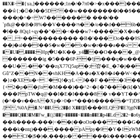
��X�>�{ϫa,]������;1n�/�7π0�>�x���]�����z����/�7?� �{�خ�0���
��ŵ{:��J��5D7��w��������l��$����^������e$
���ʈ�^�= W7������� ���/��
`pfk@��B�J8%��V����\ߤ��/o��d��6b�@��J�tqw3�}>Y]������<�b��̌��{B���~v_v��fT`��88���i⥀��>�����>�ޯ�'�����?
�I�� 8Qq1+qy��"�|�<���w󠒪7+�����X�n�F�a��M<�ح��]��g�����`�s��z�C�
�_=���������� �B�'���Oo���9S�z
��j�al��f��S�w� �x�w�r���a��o���W�1� �Ā5
�������ig �5���6P-�!jɪ���q�w�������z���9��� e�`Jd �ܒo�
��U�-��"��zȿX77Q5ap�;t昚�E_�7�j��
Gǖ"Z��N��vhKH�A��a�X�8�4��W<��7�
{+2�p��j!o�M���)��^2<�{�7���(k[�Y�JT�Z��@`h,�@�
���PpTW�q@��I�E�I����8|� v��YT��^
(�^��v��eA�Xp�>0�+*���h����s�ײT)D$%�AQ�To�*�>W�^�=�.�9�Ύ҇�z�l�E�����F�U��#�X�#�dM���$��;�)0�g�OH�����w�����ҋ��
Ԓ,%0Aj|�.N^��Uc2��̝d X��f娯���HLQP�E?(gtN
����Q��3�M�Fw_�{j3��]=�����<�l��n��E�p4�Ld2�2~�o6y��oy=$7�y�r�
��&����-���|<��(��oOɒ��� ���G�8Bl AT}w���
���k�ntq)���,����pApy�9�Y�1zWM
��Cf�|$�)�,���jɢ� ����k���0�