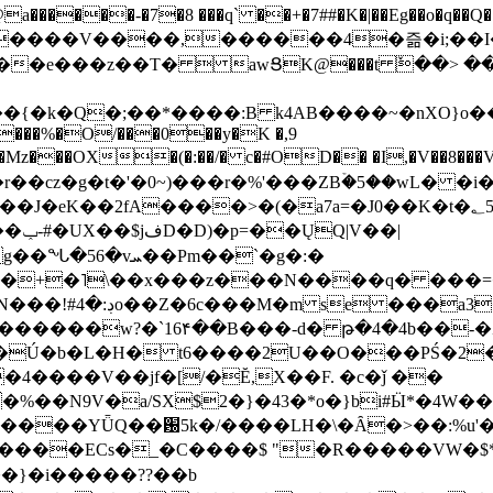
���-�7�8 ���q` ��+�7##�K�|��Eg��o�q��Q�˩mw���XN�N�یb/�N
p�e����V����,������4�즒�i;��
�T�  awՑK@���t ٚ��> ��[v�[�6I�ŅR��ݍ
�;���{�k�Q�;��*����:B k4AB����~�nXO}o���
���%�O/���0��y�K �,9
z���OX�(�:��/� c�#OD�� �I,�V��8��
b�r��cz�g�t�'�0~)���r�%'���ZBۡ�5��wL� �
��2fA����>�(�a7a=�J0��K�t�؂5q�T�5�;UC6
��|
�Pm��`�g�:�
>�<�+�˥\��x���z���N����q� ��
���[�DV�o�|
�����w?�`16۴��B���-d� թ�4�4b��-�
�2�Ú�b�L�H� t6����2U��O���PŚ�2
4����V��jf�[/�Ĕ,X��F. �c�ǰ ��
�%��N9V�a/
SX$2�}�43�*o�}bi#Ӹ*�4W
c8A����ECs�_�C����$ "�R�����VW�$
}�i�����??��b