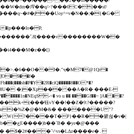
`��4��>��i���> ��2��m�����/
B����q~�#�j��Uoy^=v�N��;�{�G�
�>.�6��O��I�."ҷ�M7�@1Qr�
Fb���(���sh�P�Y�2R�ciQ�����8��O*�?
s����nl�%Z�@�M�&� �������U "?
�U� W{?����T�Ρ}��R��簌쇦�v�|
e�@���
]� �$�2#���`\^vs�LΔz����e�۔