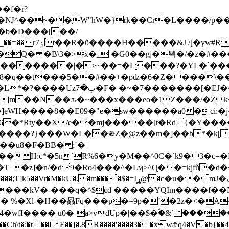
Ǌ^��~��W"hW�}rk��Cr�L����/p��
�ן�4�O�@�F�7i�&�6�īw�:o���X(�������~�~�y���_��=��rۏ7t��R�ΰ����H����
�&J /[�yw#
Q� �B\3�>x�_ �G0��gj�뿩�/�z�#�
�
�������|�>~��=�L���?�YL�`���߬
�w8�q��t���5��#��+�pʣ�6�Z����\�
j]m��N��ԉ�~���x���eo�1Z���/�Z
eWH����8��E09�"e�sw������a0�ci:�j
�X/e��mj�����[t�Rd{�Y�����Ϣ���7[�؏ܡ
���?}���W�L��֍Z�@z��m�]��b*�k[;�
|�z]�n/�d9�Ro4���^�Lӎ>^Ɋ��=kjfǔ�d
�P�����kV�-���q�^$cd �����YQIm����f
:� %�Xl-�H��赑Fq���p�=9p�`�2z�<�A
�wfI���� u0�˗a>vdUp�|��$�ؐ�&` ����