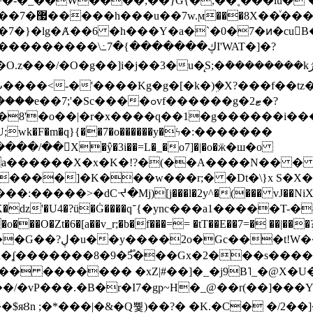
~�-�_��W����;��}G{�,��˳���lu�
�7�}�lg�Ⱥ��6 �h���Y�a�`�0�7�ͷ�cu
����\߸7�{�������ڮI'WAT�]�?
���/��񛆻X�ŷ�3i��=L�_�o7]�|�o�ӝ�ш�o
a������X�x�K�!?�(��A����N�� � 
0��DE�����:�����>�dCᔵ�Mj)[j���l�2y^�(
��� vJ��NiX
��Z�9:?� ����?
�?h�ʆ �������8�9�5֟���Gx�2���
U�� ������� �xZ|#��]�_�j9B˥_�@X
r�I7�gp~H�_@��r(��]���Yb��ڃE����)b��`B� �y
)��$яȢn ;�*���|�&�Q뿿)��?� �K.�C� �/2��