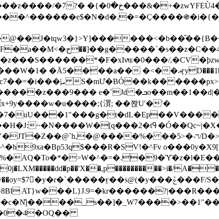
&�+�zwYFEÙ4�~�_�̾� ӽ�+�.x�|
�N�d�.�=�Ç����֍�i�{���fZV�nw�����ەys��2��`m��
�4�;�^�� 8�s�q���7?
���S������*�F�xIvͯɶ�0���/,�CV�ϸzw
����a�� �<��އӻyD���1�KS�w���!
��U�,����:Hpլ�U�K��_y4߼��O����_@c7��=�i���|ܝ S�mƯ�BÓ��k�� ����p
x
�m��1��d|��;�X�xxsrr�3��J�I�@3g�g��㝼
x+9y����w�u����;{㵋; ��쫝U'�'�
uU���1"���g�t�dL�Ep��V�����8u� ��
�}z�XEu�<ं�Q!�;yL+J��F �
���%� ��ר-�<5/D�>�d�����1!u8JP�@TE� �P�1��?
^�h9xa�Bp53q$���R�ЅV!�^Fv o���0y�
�0j�LXM�����dd�p��'X��,p����������>i�/A���
`�����ӻ��s@(�y���ݞ���F/S��_T��Õ�������w��h�'U��_��L!
L}J.9=�kr������?|���R����Wߙ���o�O���ӯ�����
�c�N̐j����_s��]�_W7����>��1"��
��0�4�OQ��