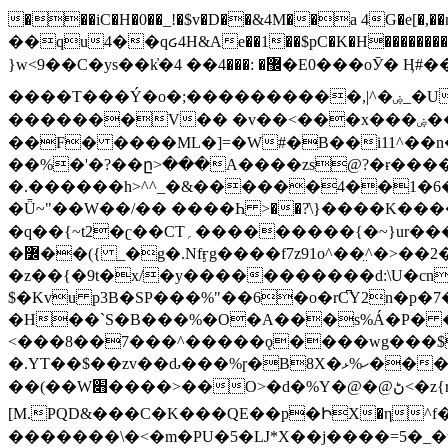
���iC�H�0��_!�$v�D��&4M��a 4G�e[�,��n���I�E&��f��-�^�
��qu4��qᏽ4H&Ae��1��$pC�K�H����������č@QX�
}w<9��C�ys��k҆�޼� :���4�� 4�E0���oӮ� Ӊ#��r��ok�笌��۴��.��JP{O�I�I�M��4�6Џ�3�ꦩ�l���W����/��ΗƧ�o��WS��<$�'�
����T���Ý�o�;����������,|^�ۻ_�U����B�ܭw����:�*|������׻�}�Vq���j¯���P�.QwO�ｓ���I�V�ϓ����d}
�������V�� �v��<���x���ۻ��a���R_�n���뛡���*ωzz���J^f�o�\>���yc-ϭc�������}��(����;/J��K�J�/
�
�F� ����ML�]=�W#�B��i11^��n
��%�'�?��ը>���A����zs@?�ɍ���
�.������h>^^_�&������4��1�6�bUo�o.�� 
�Ǖ~"��W��/�� ����Һ >��?ֿ\}����K�
�q��{~t2�ʗ��CT؍���������{�~}ur����u�}o����(�:�j���=����{�۝Vo�An��J^��������M\M�'{{l�i
�߼��({ _�g�.Nfӻg����f7z91o^��̤^�>��2�`�:|#dk�{>�>>&�tsw�Nwo�?٫��d6򆧇�������*��[|^]oo���NW~zz>�X&�u�=K?��
�z��{�9t�x/�y�����������d:\U�cn
$�Kvu p3B�SP���%"��6�o�rC͆Y2n�p
�H��`S�B���%�O�A���s%Á�P� �.���~��r�޼�}�܅�mؕWu���K}�ػ�S/>�B�vw�
<���8��7���^�����ǫ����wg���$
�.YT��$��zv��ԃ���%ɼ�B
8X�ހ%ޅ��������׏������en�KT��������/����덝
��(��W׋����>��O>�d�%Y�@�@ڻ<�z{rc&׻��z�����AeK�^�����������˩t��=x~
[M.PQD&���C�K���QE��p�ԻX�η^f���
�������\�<�m�PU�5�Ǉ*X��j����=5�_�w�����_�PO��{ޥ�V�ӗ�������� o�t⭟#��w7�p��6