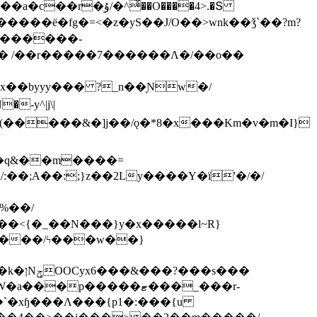
ͯ��O����4>.�Տ
�ё�fg�=<�z�yS��J/O��>wnk��ǯ`��?m?
�'������-
 /��r�����7������Λ�/��o��
]x��byyy��� ?_n��Ɲw�/
-y^|j\|
�����/ϟ���w��}
��`�xɧ���Λ���{p1�:���{u