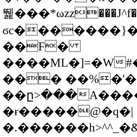
뛡���*ωzz���J^f�o
ϭc�������}��
�
�F�
����ML�]=�W#
��� ��%�'�
��ը>���A����
�ɍ�����@�q�|
�.������h>^^_�