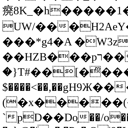
㾱8K_�h�����1
UW/���H2AeY�
���*g4�A �W3z
��HZB���pר��b�wO�N��{@H�m�F{���ۣ��?
�}T#��[�ͫ���
$����<��,��gH9Ж
(�x�����
`pD��Do֛��/o��