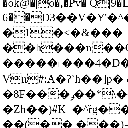
�ok@�|o�,�Pv� Q|9
6��D3��V�Y'�
�1�<�&���
��h���n��Cd
�����˫���4�D�
Vn#:A�?`h��]p�
�8F���ݛ��*\��U��S
�Zh��)#K+�^ȑg�
��(�� ���)=�