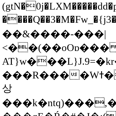
(gtN�0j�LXM�����dd
����Q��3�M�Fw_�{j3��]=����
��&����-���|
<��(��oOɒ���
AT}w���L}J.9=�
���R����Wߙ���o�O���ӯ��������?
상
���k�ntq)���,