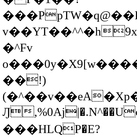
���PpTW�q@��
v��YT��^^�h9x
�^Fv
o���0y�X9[w��
��!)
(�^��v��eA�Xp�>0�+*���h����s�ײT)D$%�AQ�To�*�>W�^�=�.
Ԓ,%0Aj|�.N^��Uc
���HLQP�E?