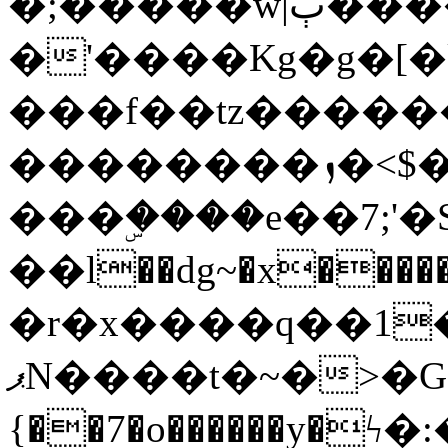
�;�����w|ٻ����<-
�'����Kg�g�[�k
���f��tz�����
��������ܙ�<$��������s���
���ۣ����e��7;'�Sc����ߋv
��l��dg~�x������G��6�{`�g���ݝ
�r�x����q��1
ޕN����t�~�>�G�{�Wރ�sl̞�@x_:�ˏ��՛��zU;wk�F�m�q}
{��7�o������y�