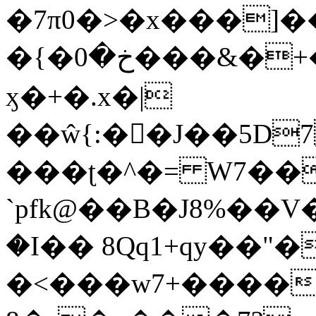
�7π0�>�x���]
�{�خ�0���&�+�zwYFEÙ4�~�_�̾�
ӽ�+�.x�|
��ŵ{:��J��5D7��
���ʈ�^�= W7��
`pfk@��B�J8%��V����\ߤ��/o��d��6b�@��J�tqw3�}>Y]������<�b��̌��{B���~v_v��fT`��88��
�I�� 8Qq1+qy��"�
�<���w󠒪7+�����X�n�F�a��M