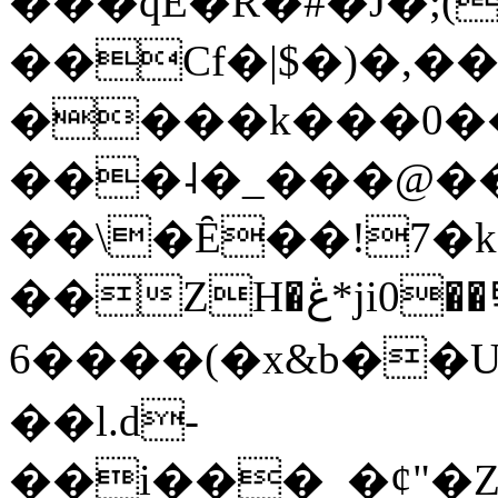
���qE�Ŕ�#�J�;(
��Cf�|$�)�,�
����k���0�
���˨�_���@��
��\�Ȇ��!7�k
��ZH�ڠ*ji0��탃
6����(�x&b��
��l.d-
��i���_�ȼ"�Z�����׋����\�\�w3�|W'�L8y<#�Y�HX�*b��.̏