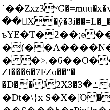
`��Zxz3ʷG�=muu�
��񛆻X�ŷ�3i��=L�
ъYE�T�2��;e�
�(��A����
� �>.�6��O��
ZI���6�7FZo��"�
�D��J2X3�ߑ�3o�|aak�q�@����]�K���w���r;�
�Dt�\}x S�X�]Ό�