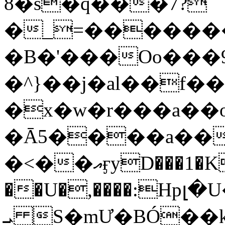
8�s�q���7?
�_=�����
�B�'���Oo���9
�^}��j�al��f
�x�w�r���a�
�Ā5����a��
�<��އӻyD���1�KS�w���!
��U�,����:Hpլ�U�K��_y4߼��O���
ܝ S�mƯ�BÓ�