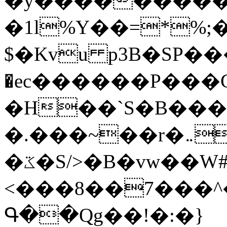
�y�����������
�1l%Y��=*%
$�Kvu p3B�SP�
�ec������P���G
�H��`S�B��
�.���~��r�޼�}�܅�mؕWu���K}
�ػ�S/>�B�vw��W#�I��*]\W��)Ħ�1��fC}
<���8��7���
Գ��Qg��!�:�}