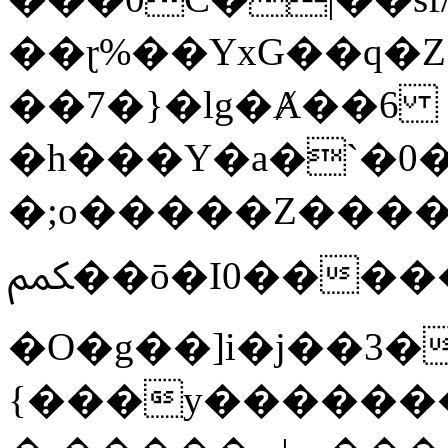
��ɽ%��YxG��q�
��7�}�lg�Ⱥ��6
�h���Y�a�`�0�
�;o�����Z������
ﶻ��ō�I0�����o�b�{L������3����2�O.z���/
�O�g��]i�j��3�u�̨S;�ܳ
{���y������