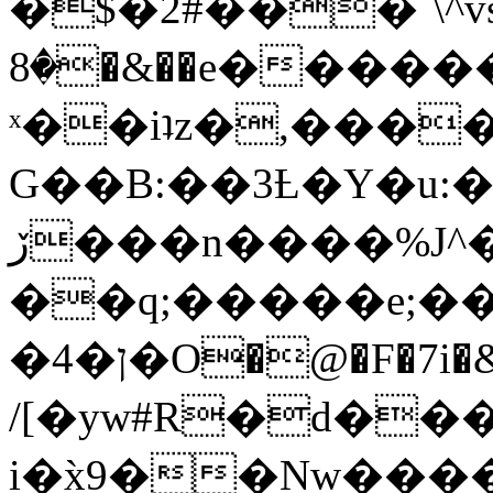
�$�2#���`\^vs
�8�&��e�������:�\���{��9�����g��f�r?
ˣ��iʇz�,���
G��B:��3Ƚ�Y�u:�
ڒ���n����%J^�}
��q;�����e;��
/[�yw#R�d���
i�x̀9��Nw����