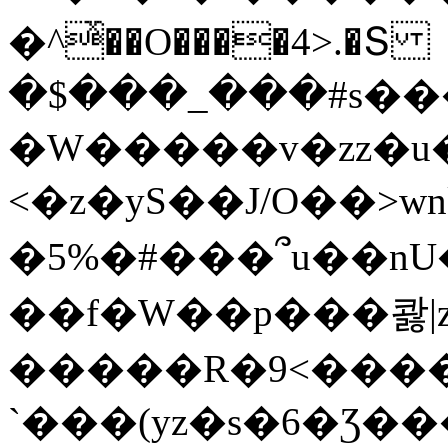
�^ͯ��O����4>.�Տ
�$���_���#s��
�W�����v�zz�u�
<�z�yS��J/O��>wn
�5%�#���՞u��nU
��f�W��p���콿|z
�����R�9<����
`���(yz�s�6�Ʒ�