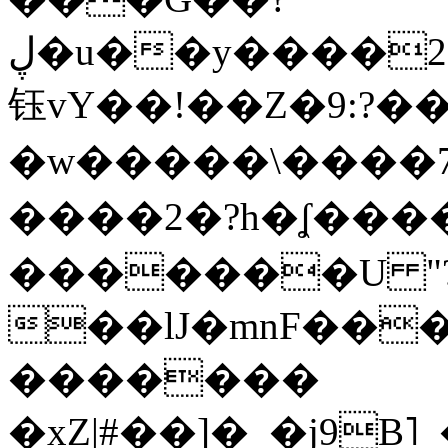
ڸ�u��y����2o�Gc���t!W���k+(���
钰vY��!��Z�9:?� �
�w�����\����7�
����2�?h�ʆ 
�������U "?
��lJ�mnF��
�������
�xZ|#��]�_�j9B