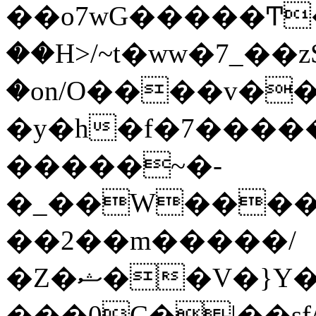
��o7wG�����Ͳ
��H>/~t�ww�7_��z
�on/O����v�
�y�h�f�7����
�����~�-
�_��W����;
��2��m�����/
�Z�ޝ��V�}Y�I�ծ�O�����S��]z��w��7�޷�����h���u��7w.ϻ���8X��ͮ�����W�dm�Jߜ��q/>?
���0C�|��sf