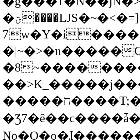
�g���1�N��jN�
�ؾ����ǇS�~�<�=]����^vz��{{��t�%
7w�Y�i����
�|~�>�n�����
�8~��������
��>K_�����j��
�����ח����T;�uU�w��oovW�N�\�v�̓��N��6xz��z^��s�;
�Ʒ7�ê��c����ǡ�Oo
No�O�o�ɺ����