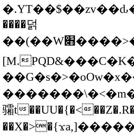
�.YT��$��zv��ԃ
����덝
��(��W׋����>��O>�d�%Y�@�@ڻ<�z{rc&׻��z�����AeK�^�����������˩t��=x~
[M.PQD&���C�K
��G�s�>�oOw�x�
�������\�<�m�PU�5�Ǉ*X�
骦t��UU�{�<��Z�.R�
��X�>�{ϫa,]�����