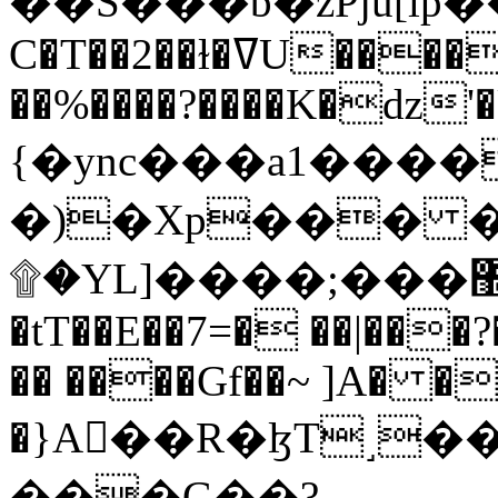
C�T��2��ɫ�ߜU����2�L�����m" �
��%����?����K�ǳ'�
{�ync���a1����
�)�Xp��� �
۩�YL]����;���׿�޽������+��k��o���O�Zt�6�[a��v_r;�b�f���==
�tT��E��7=� ��|���?
�� ����Gf��~ ]A� �
�}A��R�ɮT˼�
���G��?