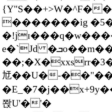
{Y"S��+>W�^F�
�������ig �5
�!jɪ���q�w��
e�`Jd �ܒo��m��1��d|
��;�X�xxsrr�
㝼��U�-��"��zȿ
�E_�7�j��x+9y�
쫝U'�'�