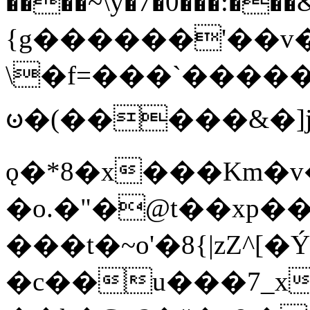
����~\y�7�0���:���&�_DN#�
{g������'��v�
\�f=���`�����
ꧽ�(�����&�]j
ǫ�*8�x���Km�v
�o.�"�@t��xp�
���t�~o'�8{|zZ^[�
�c��u���7_xg{���Q�n4���