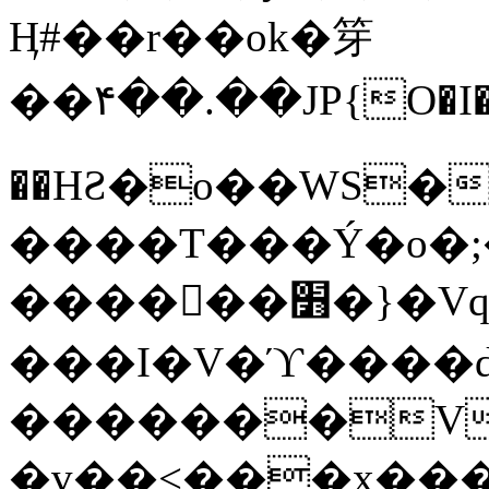
Ӊ#��r��ok�笌
��۴��.��JP{O�I
��ΗƧ�o��WS�
����T���Ý�o�;����������
������׻�}�Vq���j¯���P�.QwO�ｓ
���I�V�ϓ����d
�������V
�v��<���x���ۻ��a���R_�n���