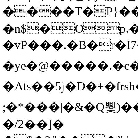
����T�Ρ}�
�n$�Op.
�vP���.�B�r�I7�gp~H
�ye�@��� ��.�c
�Ats��5j�D�+�fr
;�*���|�&�Q뿿)�
�/2��]�