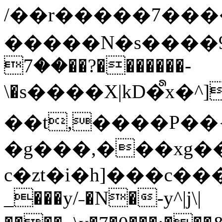
/��r�����7��
�����N�s����9�j
��7��?�������-
\�s����X|kD�᩺x
��t,����P��{
�g���,���xg�
c�zt�i�h]���c���
_���y/˗�N�-y^|j\|