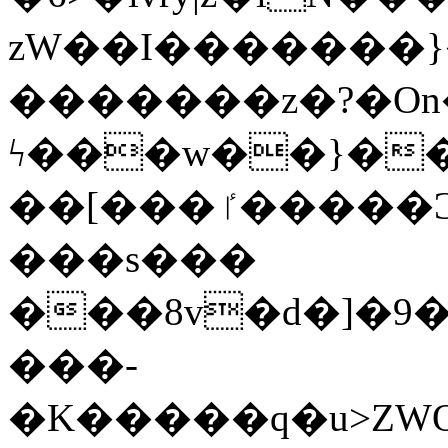
zW��I�������}�
�������z�?�O
ϟ���w��}��
��[���ٵ�����Ͻ���������x�ս��Apq�����޻�V����O�cp����ٝy{����:�k�ןNݯOOCyx6���&���?
���s���
���8v�d�]�9��6
���-
�K�����q�u>ZWOO�w��߼��W�a���p��