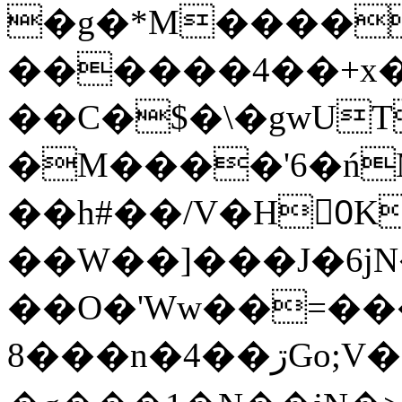
�g�*M����
������4��+x�
��C�$�\�gwUT
�M����'6�ń
��h#��/V�H0ٍK�7'�1�L�A�2
��W��]���J�6jN
��O�'Ww��=���
�8��n�4��ڗGo;V���y��4����n�7�v���Lu�/