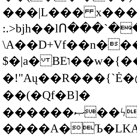
���|L��� x���b
:.>bjh��lՈ���`
\A��D+Vf��n��
$�|a� BEו��w�{���;���q�X��d%�������W� hU�(�1�Ū}9�S�F<��i�L3�;�
�!"Aų��R���{`
��(�Qf�B]�
������ޞ��ϟak��r��_39$�8�p���7�2�yIZ�R��x��/
����A�Ъ�LKA