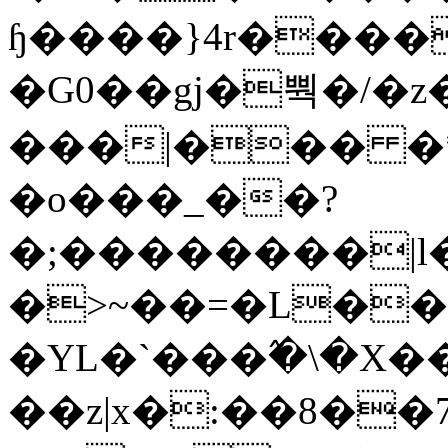
ɧ����}4r����
�G0��gj�뿩�/�z
���|��� �
�o���_��?
�;��������|
�>~��=�L��
�YL�`���߬�\�X�
��z|x�:��8�