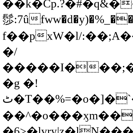
��k�Cp.?�#�q&�
髿:7ûfww�d�y)�%_�����>
f��pxW�l/:��;A
�/
�����I���;�
�g �!
ٹ�T��%=�o�]�`�8mxݽ������˳���0�n̾X'��3ǘ9����������I�&��G�������z>��]�%��/
��^�o���ӽm��ܑ�wOooOn���������
�6>�lvry|z�lN���