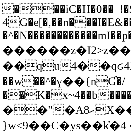
���iC�H�0��_!
4G�e[�,��n���I�E&��
�^�N������������mI��p�
������z�I2>z��
��qu4��qᏽ4H&A
��w��^�ү��{nƓ�/
��K�x~4��b�����
��"�Aޙ8X��M��K�D
}w<9��C�ys��k҆�޼� :���4�� 4�E0���oӮ�