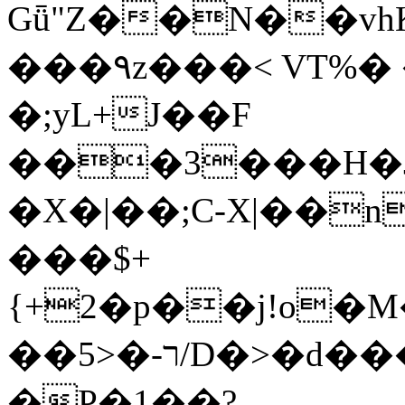
Gǖ"Z��N��v
���٩z���< VT%� �}z�XEu�<ं�Q!
�;yL+J��F
���3���H�J:~�
�X�|��;Ϲ-X|��n
���$+
{+2�p��j!o�
��ר-�<5/D�>�d�����1!u8JP�@TE�
�P�1��?