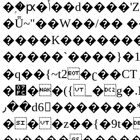
�ۭ�ԗ�ݳ��d����'Z����>!pQ}
�Ǖ~"��W��/�� ��
����K�������
�����`����}�1
�q��{~t2�ʗ��CT؍���������{�~}ur����u�}o����(�:�j���=����{�۝Vo�An��J^��������M\M�'{{l�i
�߼��({ _�g�.Nfӻg����f7z91o^��̤^�>��2�`�:|#dk�{>�>>&�tsw�Nwo�?
٫��d6򆧇�������*��[|^]oo���NW~zz>�X&�u�=K?
�� �z��{�9t�