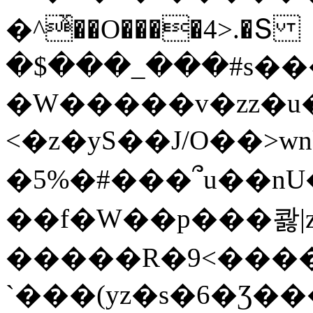
�^ͯ��O����4>.�Տ
�$���_���#s��
�W�����v�zz�u�
<�z�yS��J/O��>wn
�5%�#���՞u��nU
��f�W��p���콿|z
�����R�9<����
`���(yz�s�6�Ʒ�