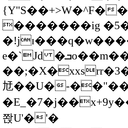
{Y"S��+>W�^F�
�������ig �5
�!jɪ���q�w��
e�`Jd �ܒo��m��1��d|
��;�X�xxsrr�
㝼��U�-��"��zȿ
�E_�7�j��x+9y�
쫝U'�'�