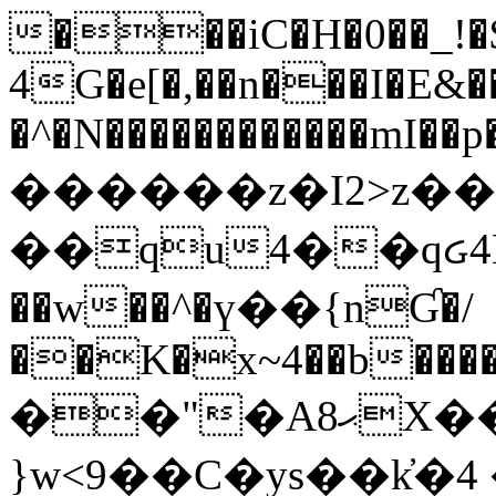
���iC�H�0��_!
4G�e[�,��n���I�E&��
�^�N������������mI��p�
������z�I2>z��
��qu4��qᏽ4H&A
��w��^�ү��{nƓ�/
��K�x~4��b�����
��"�Aޙ8X��M��K�D
}w<9��C�ys��k҆�޼� :���4�� 4�E0���oӮ�