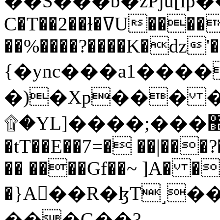
C�T��2��ɫ�ߜU����2�L�����m" �
��%����?����K�ǳ'�
{�ync���a1����
�)�Xp��� �
۩�YL]����;���׿�޽������+��k��o���O�Zt�6�[a��v_r;�b�f���==
�tT��E��7=� ��|���?
�� ����Gf��~ ]A� �
�}A��R�ɮT˼�
���G��?