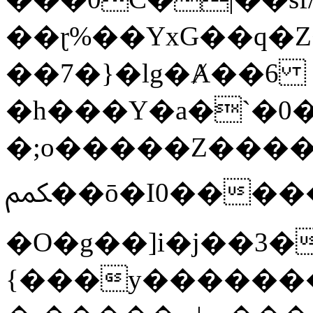
��ɽ%��YxG��q�
��7�}�lg�Ⱥ��6
�h���Y�a�`�0�
�;o�����Z������
ﶻ��ō�I0�����o�b�{L������3����2�O.z���/
�O�g��]i�j��3�u�̨S;�ܳ
{���y������