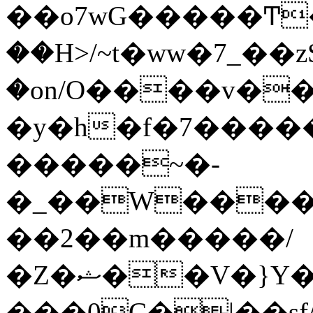
��o7wG�����Ͳ
��H>/~t�ww�7_��z
�on/O����v�
�y�h�f�7����
�����~�-
�_��W����;
��2��m�����/
�Z�ޝ��V�}Y�I�ծ�O�����S��]z��w��7�޷�����h���u��7w.ϻ���8X��ͮ�����W�dm�Jߜ��q/>?
���0C�|��sf