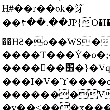
Ӊ#��r��ok�笌
��۴��.��JP{O�I
��ΗƧ�o��WS�
����T���Ý�o�;����������
������׻�}�Vq���j¯���P�.QwO�ｓ
���I�V�ϓ����d
�������V
�v��<���x���ۻ��a���R_�n���