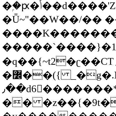
�ۭ�ԗ�ݳ��d����'Z����>!pQ}
�Ǖ~"��W��/�� ��
����K�������
�����`����}�1
�q��{~t2�ʗ��CT؍���������{�~}ur����u�}o����(�:�j���=����{�۝Vo�An��J^��������M\M�'{{l�i
�߼��({ _�g�.Nfӻg����f7z91o^��̤^�>��2�`�:|#dk�{>�>>&�tsw�Nwo�?
٫��d6򆧇�������*��[|^]oo���NW~zz>�X&�u�=K?
�� �z��{�9t�