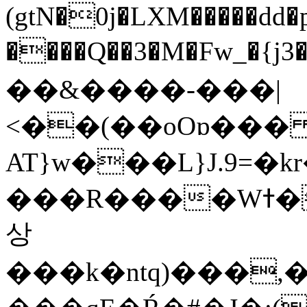
(gtN�0j�LXM�����dd
����Q��3�M�Fw_�{j3��]=����
��&����-���|
<��(��oOɒ���
AT}w���L}J.9=�
���R����Wߙ���o�O���ӯ��������?
상
���k�ntq)���,