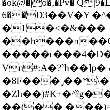
�ok@�|o�,�Pv� Q|9
6��D3��V�Y'�
�1�<�&���
��h���n��Cd
�����˫���4�D�
Vn#:A�?`h��]p�
�8F���ݛ��*\��U��S
�Zh��)#K+�^ȑg�
��(�� ���)=�