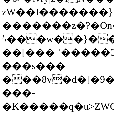
zW��I�������}�
�������z�?�O
ϟ���w��}��
��[���ٵ�����Ͻ���������x�ս��Apq�����޻�V����O�cp����ٝy{����:�k�ןNݯOOCyx6���&���?
���s���
���8v�d�]�9��6
���-
�K�����q�u>ZWOO�w��߼��W�a���p��