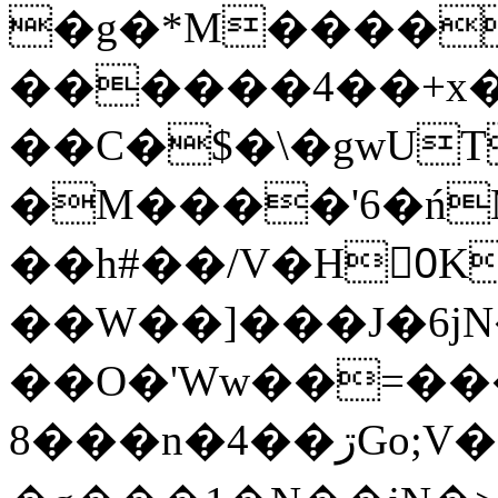
�g�*M����
������4��+x�
��C�$�\�gwUT
�M����'6�ń
��h#��/V�H0ٍK�7'�1�L�A�2
��W��]���J�6jN
��O�'Ww��=���
�8��n�4��ڗGo;V���y��4����n�7�v���Lu�/