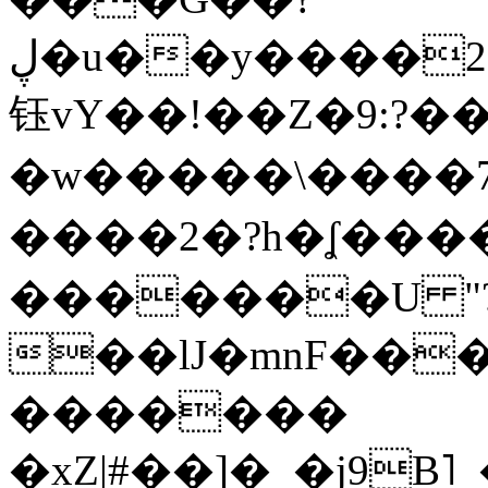
ڸ�u��y����2o�Gc���t!W���k+(���
钰vY��!��Z�9:?� �
�w�����\����7�
����2�?h�ʆ 
�������U "?
��lJ�mnF��
�������
�xZ|#��]�_�j9B