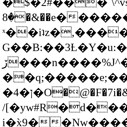
�$�2#���`\^vs
�8�&��e�������:�\���{��9�����g��f�r?
ˣ��iʇz�,���
G��B:��3Ƚ�Y�u:�
ڒ���n����%J^�}
��q;�����e;��
/[�yw#R�d���
i�x̀9��Nw����