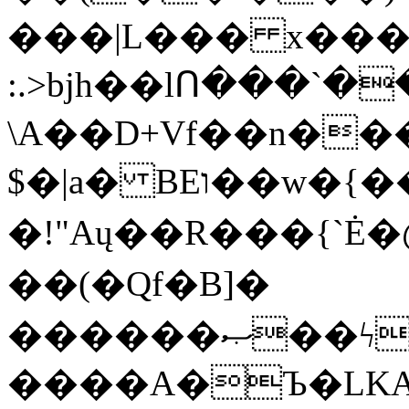
���|L��� x���b
:.>bjh��lՈ���`
\A��D+Vf��n��
$�|a� BEו��w�{���;���q�X��d%�������W� hU�(�1�Ū}9�S�F<��i�L3�;�
�!"Aų��R���{`
��(�Qf�B]�
������ޞ��ϟak��r��_39$�8�p���7�2�yIZ�R��x��/
����A�Ъ�LKA