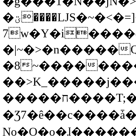
�g���1�N��jN�
�ؾ����ǇS�~�<�=]����^vz��{{��t�%
7w�Y�i����
�|~�>�n�����
�8~��������
��>K_�����j��
�����ח����T;�uU�w��oovW�N�\�v�̓��N��6xz��z^��s�;
�Ʒ7�ê��c����ǡ�Oo
No�O�o�ɺ����