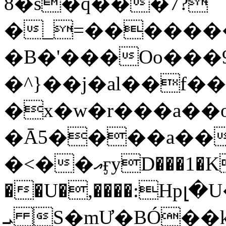
8�s�q���7?
�_=�����
�B�'���Oo���9
�^}��j�al��f
�x�w�r���a�
�Ā5����a��
�<��އӻyD���1�KS�w���!
��U�,����:Hpլ�U�K��_y4߼��O���
ܝ S�mƯ�BÓ�