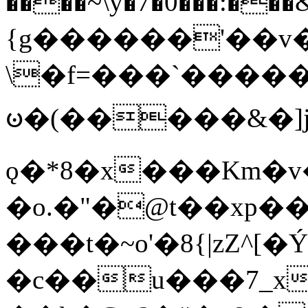
����~\y�7�0���:���&�_DN#�
{g������'��v�
\�f=���`�����
ꧽ�(�����&�]j
ǫ�*8�x���Km�v
�o.�"�@t��xp�
���t�~o'�8{|zZ^[�
�c��u���7_xg{���Q�n4���