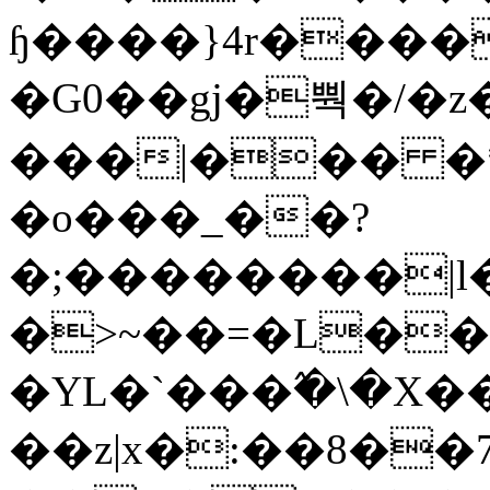
ɧ����}4r����
�G0��gj�뿩�/�z
���|��� �
�o���_��?
�;��������|
�>~��=�L��
�YL�`���߬�\�X�
��z|x�:��8�