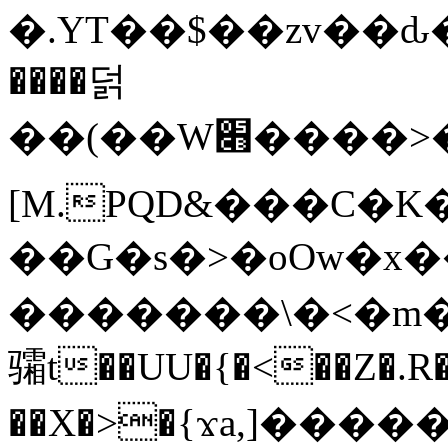
�.YT��$��zv��ԃ
����덝
��(��W׋����>��O>�d�%Y�@�@ڻ<�z{rc&׻��z�����AeK�^�����������˩t��=x~
[M.PQD&���C�K
��G�s�>�oOw�x�
�������\�<�m�PU�5�Ǉ*X�
骦t��UU�{�<��Z�.R�
��X�>�{ϫa,]�����