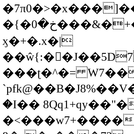
�7π0�>�x���]
�{�خ�0���&�+�zwYFEÙ4�~�_�̾�
ӽ�+�.x�|
��ŵ{:��J��5D7��
���ʈ�^�= W7��
`pfk@��B�J8%��V����\ߤ��/o��d��6b�@��J�tqw3�}>Y]������<�b��̌��{B���~v_v��fT`��88��
�I�� 8Qq1+qy��"�
�<���w󠒪7+�����X�n�F�a��M