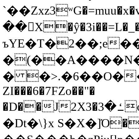
`��Zxz3ʷG�=muu�
��񛆻X�ŷ�3i��=L�
ъYE�T�2��;e�
�(��A����
� �>.�6��O��
ZI���6�7FZo��"�
�D��J2X3�ߑ�3o�|aak�q�@����]�K���w���r;�
�Dt�\}x S�X�]Ό�