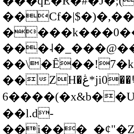
���qE�Ŕ�#�J�;(
��Cf�|$�)�,�
����k���0�
���˨�_���@��
��\�Ȇ��!7�k
��ZH�ڠ*ji0��탃
6����(�x&b��
��l.d-
��i���_�ȼ"�Z�����׋����\�\�w3�|W'�L8y<#�Y�HX�*b��.̏