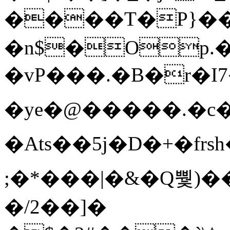
����T�Ρ}�
�n$�Op.
�vP���.�B�r�I7�gp~H
�ye�@��� ��.�c
�Ats��5j�D�+�fr
;�*���|�&�Q뿿)�
�/2��]�