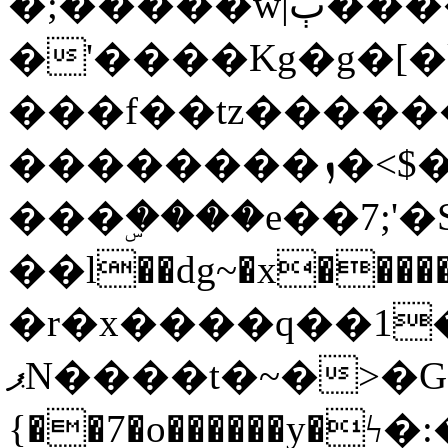
�;�����w|ٻ����<-
�'����Kg�g�[�k
���f��tz�����
��������ܙ�<$��������s���
���ۣ����e��7;'�Sc����ߋv
��l��dg~�x������G��6�{`�g���ݝ
�r�x����q��1
ޕN����t�~�>�G�{�Wރ�sl̞�@x_:�ˏ��՛��zU;wk�F�m�q}
{��7�o������y�