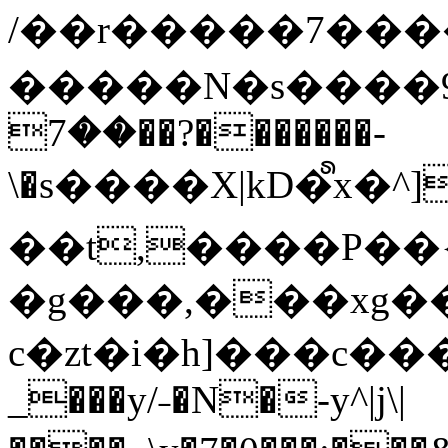
/��r�����7��
�����N�s����9�j
��7��?�������-
\�s����X|kD�᩺x
��t,����P��{
�g���,���xg�
c�zt�i�h]���c���
_���y/˗�N�-y^|j\|