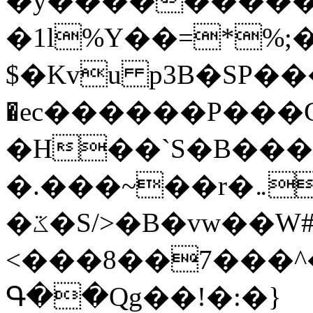
�y�����������
�1l%Y��=*%
$�Kvu p3B�SP�
�ec������P���G
�H��`S�B��
�.���~��r�޼�}�܅�mؕWu���K}
�ػ�S/>�B�vw��W#�I��*]\W��)Ħ�1��fC}
<���8��7���
Գ��Qg��!�:�}