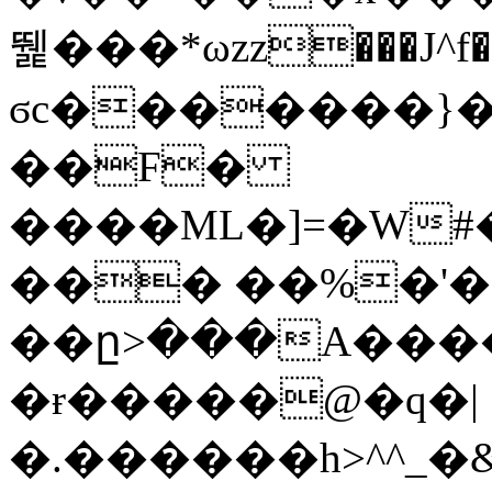
뛡���*ωzz���J^f�o
ϭc�������}��
�
�F�
����ML�]=�W#
��� ��%�'�
��ը>���A����
�ɍ�����@�q�|
�.������h>^^_�