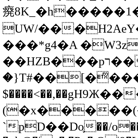
㾱8K_�h�����1
UW/���H2AeY�
���*g4�A �W3z
��HZB���pר��b�wO�N��{@H�m�F{���ۣ��?
�}T#��[�ͫ���
$����<��,��gH9Ж
(�x�����
`pD��Do֛��/o��