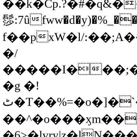
��k�Cp.?�#�q&�
髿:7ûfww�d�y)�%_�����>
f��pxW�l/:��;A
�/
�����I���;�
�g �!
ٹ�T��%=�o�]�`�8mxݽ������˳���0�n̾X'��3ǘ9����������I�&��G�������z>��]�%��/
��^�o���ӽm��ܑ�wOooOn���������
�6>�lvry|z�lN���