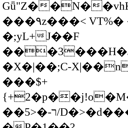
Gǖ"Z��N��v
���٩z���< VT%� �}z�XEu�<ं�Q!
�;yL+J��F
���3���H�J:~�
�X�|��;Ϲ-X|��n
���$+
{+2�p��j!o�
��ר-�<5/D�>�d�����1!u8JP�@TE�
�P�1��?