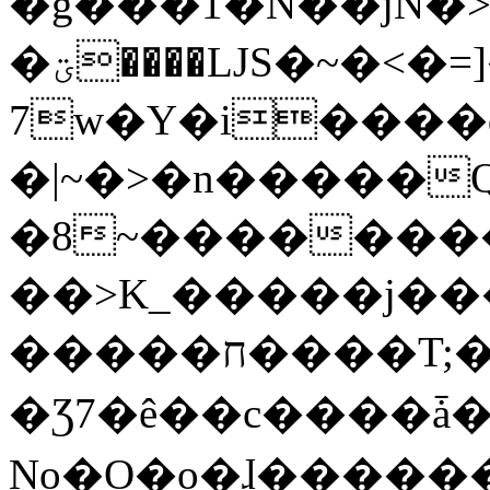
�g���1�N��jN�
�ؾ����ǇS�~�<�=]����^vz��{{��t�%
7w�Y�i����
�|~�>�n�����
�8~��������
��>K_�����j��
�����ח����T;�uU�w��oovW�N�\�v�̓��N��6xz��z^��s�;
�Ʒ7�ê��c����ǡ�Oo
No�O�o�ɺ����