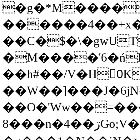
�g�*M����
������4��+x�
��C�$�\�gwUT
�M����'6�ń
��h#��/V�H0ٍK�7'�1�L�A�2
��W��]���J�6jN
��O�'Ww��=���
�8��n�4��ڗGo;V���y��4����n�7�v���Lu�/