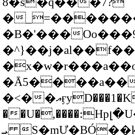
8�s�q���7?
�_=�����
�B�'���Oo���9
�^}��j�al��f
�x�w�r���a�
�Ā5����a��
�<��އӻyD���1�KS�w���!
��U�,����:Hpլ�U�K��_y4߼��O���
ܝ S�mƯ�BÓ�