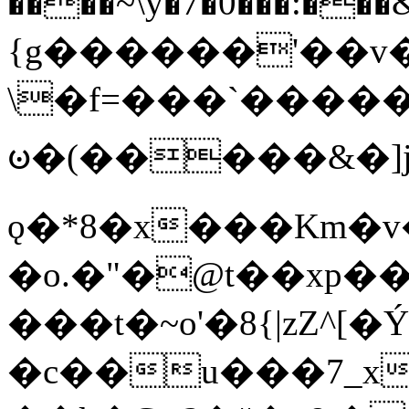
����~\y�7�0���:���&�_DN#�
{g������'��v�
\�f=���`�����
ꧽ�(�����&�]j
ǫ�*8�x���Km�v
�o.�"�@t��xp�
���t�~o'�8{|zZ^[�
�c��u���7_xg{���Q�n4���