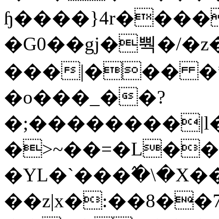
ɧ����}4r����
�G0��gj�뿩�/�z
���|��� �
�o���_��?
�;��������|
�>~��=�L��
�YL�`���߬�\�X�
��z|x�:��8�