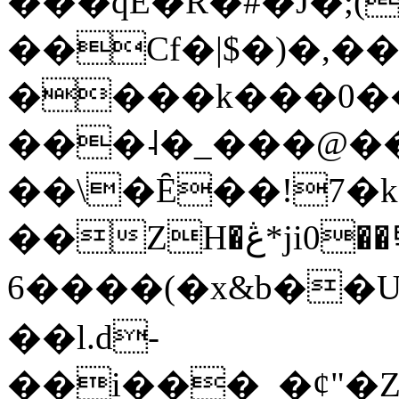
���qE�Ŕ�#�J�;(
��Cf�|$�)�,�
����k���0�
���˨�_���@��
��\�Ȇ��!7�k
��ZH�ڠ*ji0��탃
6����(�x&b��
��l.d-
��i���_�ȼ"�Z�����׋����\�\�w3�|W'�L8y<#�Y�HX�*b��.̏