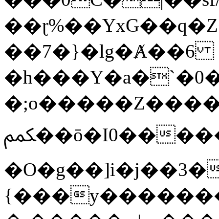
��ɽ%��YxG��q�
��7�}�lg�Ⱥ��6
�h���Y�a�`�0�
�;o�����Z������
ﶻ��ō�I0�����o�b�{L������3����2�O.z���/
�O�g��]i�j��3�u�̨S;�ܳ
{���y������