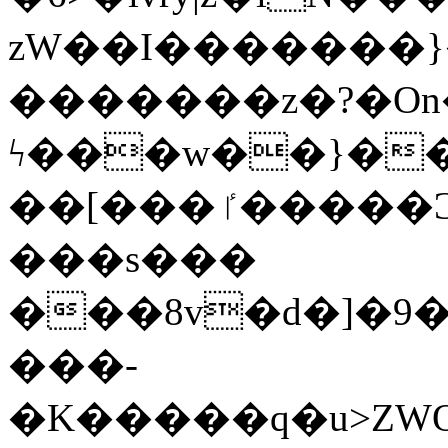
zW��I�������}�
�������z�?�O
ϟ���w��}��
��[���ٵ�����Ͻ���������x�ս��Apq�����޻�V����O�cp����ٝy{����:�k�ןNݯOOCyx6���&���?
���s���
���8v�d�]�9��6
���-
�K�����q�u>ZWOO�w��߼��W�a���p��