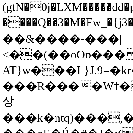
(gtN�0j�LXM�����dd
����Q��3�M�Fw_�{j3��]=����
��&����-���|
<��(��oOɒ���
AT}w���L}J.9=�
���R����Wߙ���o�O���ӯ��������?
상
���k�ntq)���,