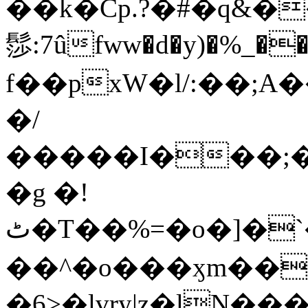
��k�Cp.?�#�q&�
髿:7ûfww�d�y)�%_�����>
f��pxW�l/:��;A
�/
�����I���;�
�g �!
ٹ�T��%=�o�]�`�8mxݽ������˳���0�n̾X'��3ǘ9����������I�&��G�������z>��]�%��/
��^�o���ӽm��ܑ�wOooOn���������
�6>�lvry|z�lN���