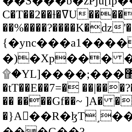
C�T��2��ɫ�ߜU����2�L�����m" �
��%����?����K�ǳ'�
{�ync���a1����
�)�Xp��� �
۩�YL]����;���׿�޽������+��k��o���O�Zt�6�[a��v_r;�b�f���==
�tT��E��7=� ��|���?
�� ����Gf��~ ]A� �
�}A��R�ɮT˼�
���G��?