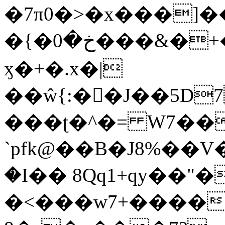
�7π0�>�x���]
�{�خ�0���&�+�zwYFEÙ4�~�_�̾�
ӽ�+�.x�|
��ŵ{:��J��5D7��
���ʈ�^�= W7��
`pfk@��B�J8%��V����\ߤ��/o��d��6b�@��J�tqw3�}>Y]������<�b��̌��{B���~v_v��fT`��88��
�I�� 8Qq1+qy��"�
�<���w󠒪7+�����X�n�F�a��M