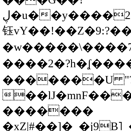
ڸ�u��y����2o�Gc���t!W���k+(���
钰vY��!��Z�9:?� �
�w�����\����7�
����2�?h�ʆ 
�������U "?
��lJ�mnF��
�������
�xZ|#��]�_�j9B