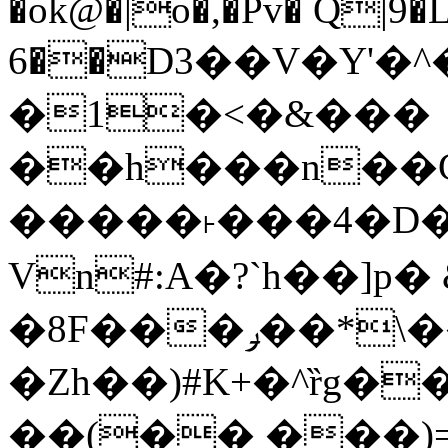
�ok@�|o�,�Pv� Q|9
6��D3��V�Y'�
�1�<�&���
��h���n��Cd
�����˫���4�D�
Vn#:A�?`h��]p�
�8F���ݛ��*\��U��S
�Zh��)#K+�^ȑg�
��(�� ���)=�