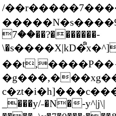
/��r�����7��
�����N�s����9�j
��7��?�������-
\�s����X|kD�᩺x
��t,����P��{
�g���,���xg�
c�zt�i�h]���c���
_���y/˗�N�-y^|j\|