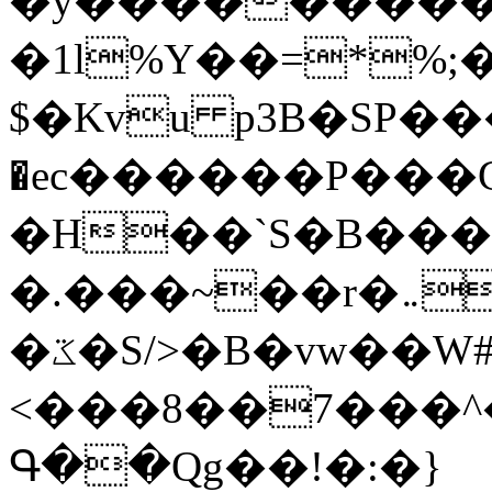
�y�����������
�1l%Y��=*%
$�Kvu p3B�SP�
�ec������P���G
�H��`S�B��
�.���~��r�޼�}�܅�mؕWu���K}
�ػ�S/>�B�vw��W#�I��*]\W��)Ħ�1��fC}
<���8��7���
Գ��Qg��!�:�}