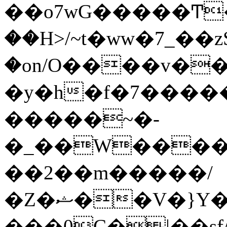
��o7wG�����Ͳ
��H>/~t�ww�7_��z
�on/O����v�
�y�h�f�7����
�����~�-
�_��W����;
��2��m�����/
�Z�ޝ��V�}Y�I�ծ�O�����S��]z��w��7�޷�����h���u��7w.ϻ���8X��ͮ�����W�dm�Jߜ��q/>?
���0C�|��sf