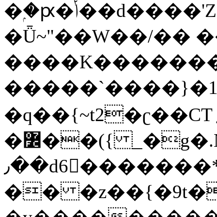
�ۭ�ԗ�ݳ��d����'Z����>!pQ}
�Ǖ~"��W��/�� ��
����K�������
�����`����}�1
�q��{~t2�ʗ��CT؍���������{�~}ur����u�}o����(�:�j���=����{�۝Vo�An��J^��������M\M�'{{l�i
�߼��({ _�g�.Nfӻg����f7z91o^��̤^�>��2�`�:|#dk�{>�>>&�tsw�Nwo�?
٫��d6򆧇�������*��[|^]oo���NW~zz>�X&�u�=K?
�� �z��{�9t�