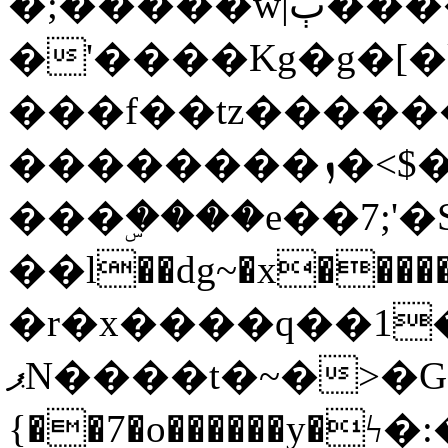
�;�����w|ٻ����<-
�'����Kg�g�[�k
���f��tz�����
��������ܙ�<$��������s���
���ۣ����e��7;'�Sc����ߋv
��l��dg~�x������G��6�{`�g���ݝ
�r�x����q��1
ޕN����t�~�>�G�{�Wރ�sl̞�@x_:�ˏ��՛��zU;wk�F�m�q}
{��7�o������y�