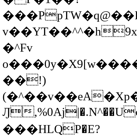
���PpTW�q@��
v��YT��^^�h9x
�^Fv
o���0y�X9[w��
��!)
(�^��v��eA�Xp�>0�+*���h����s�ײT)D$%�AQ�To�*�>W�^�=�.
Ԓ,%0Aj|�.N^��Uc
���HLQP�E?