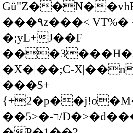
Gǖ"Z��N��v
���٩z���< VT%� �}z�XEu�<ं�Q!
�;yL+J��F
���3���H�J:~�
�X�|��;Ϲ-X|��n
���$+
{+2�p��j!o�
��ר-�<5/D�>�d�����1!u8JP�@TE�
�P�1��?