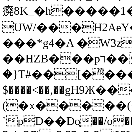
㾱8K_�h�����1
UW/���H2AeY�
���*g4�A �W3z
��HZB���pר��b�wO�N��{@H�m�F{���ۣ��?
�}T#��[�ͫ���
$����<��,��gH9Ж
(�x�����
`pD��Do֛��/o��