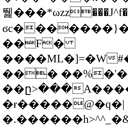
뛡���*ωzz���J^f�o
ϭc�������}��
�
�F�
����ML�]=�W#
��� ��%�'�
��ը>���A����
�ɍ�����@�q�|
�.������h>^^_�