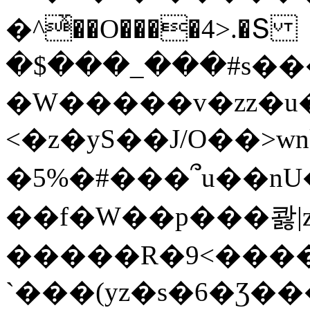
�^ͯ��O����4>.�Տ
�$���_���#s��
�W�����v�zz�u�
<�z�yS��J/O��>wn
�5%�#���՞u��nU
��f�W��p���콿|z
�����R�9<����
`���(yz�s�6�Ʒ�