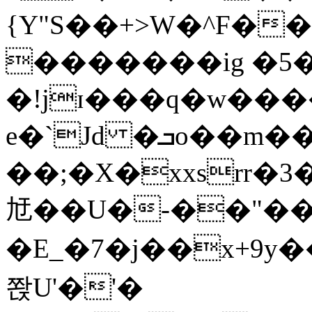
{Y"S��+>W�^F�
�������ig �5
�!jɪ���q�w��
e�`Jd �ܒo��m��1��d|
��;�X�xxsrr�
㝼��U�-��"��zȿ
�E_�7�j��x+9y�
쫝U'�'�