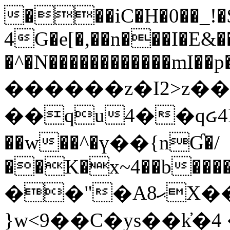
���iC�H�0��_!
4G�e[�,��n���I�E&��
�^�N������������mI��p�
������z�I2>z��
��qu4��qᏽ4H&A
��w��^�ү��{nƓ�/
��K�x~4��b�����
��"�Aޙ8X��M��K�D
}w<9��C�ys��k҆�޼� :���4�� 4�E0���oӮ�