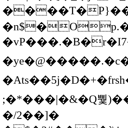
����T�Ρ}�
�n$�Op.
�vP���.�B�r�I7�gp~H
�ye�@��� ��.�c
�Ats��5j�D�+�fr
;�*���|�&�Q뿿)�
�/2��]�