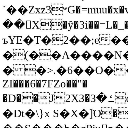
`��Zxz3ʷG�=muu�
��񛆻X�ŷ�3i��=L�
ъYE�T�2��;e�
�(��A����
� �>.�6��O��
ZI���6�7FZo��"�
�D��J2X3�ߑ�3o�|aak�q�@����]�K���w���r;�
�Dt�\}x S�X�]Ό�