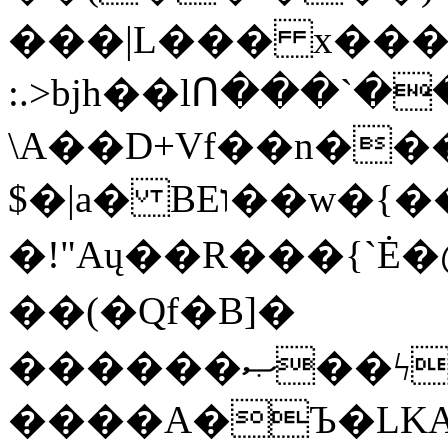
���|L��� x���b
:.>bjh��lՈ���`
\A��D+Vf��n��
$�|a� BEו��w�{���;���q�X��d%�������W� hU�(�1�Ū}9�S�F<��i�L3�;�
�!"Aų��R���{`
��(�Qf�B]�
������ޞ��ϟak��r��_39$�8�p���7�2�yIZ�R��x��/
����A�Ъ�LKA