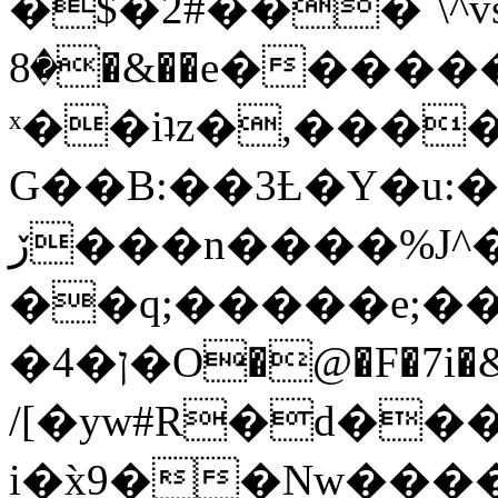
�$�2#���`\^vs
�8�&��e�������:�\���{��9�����g��f�r?
ˣ��iʇz�,���
G��B:��3Ƚ�Y�u:�
ڒ���n����%J^�}
��q;�����e;��
/[�yw#R�d���
i�x̀9��Nw����