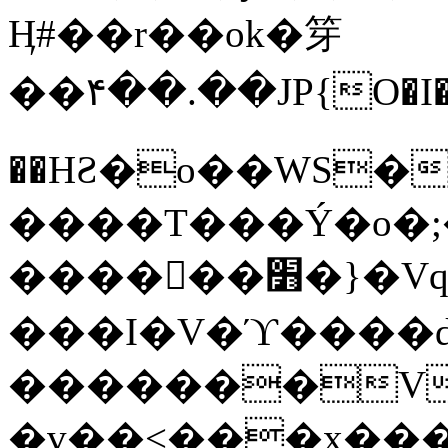
Ӊ#��r��ok�笌
��۴��.��JP{O�I
��ΗƧ�o��WS�
����T���Ý�o�;����������
������׻�}�Vq���j¯���P�.QwO�ｓ
���I�V�ϓ����d
�������V
�v��<���x���ۻ��a���R_�n���