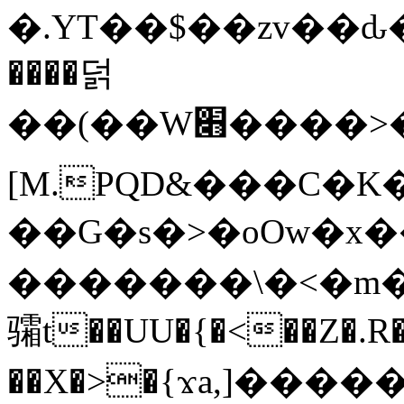
�.YT��$��zv��ԃ
����덝
��(��W׋����>��O>�d�%Y�@�@ڻ<�z{rc&׻��z�����AeK�^�����������˩t��=x~
[M.PQD&���C�K
��G�s�>�oOw�x�
�������\�<�m�PU�5�Ǉ*X�
骦t��UU�{�<��Z�.R�
��X�>�{ϫa,]�����