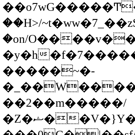
��o7wG�����Ͳ
��H>/~t�ww�7_��z
�on/O����v�
�y�h�f�7����
�����~�-
�_��W����;
��2��m�����/
�Z�ޝ��V�}Y�I�ծ�O�����S��]z��w��7�޷�����h���u��7w.ϻ���8X��ͮ�����W�dm�Jߜ��q/>?
���0C�|��sf