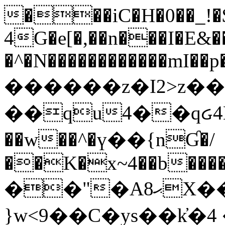
���iC�H�0��_!
4G�e[�,��n���I�E&��
�^�N������������mI��p�
������z�I2>z��
��qu4��qᏽ4H&A
��w��^�ү��{nƓ�/
��K�x~4��b�����
��"�Aޙ8X��M��K�D
}w<9��C�ys��k҆�޼� :���4�� 4�E0���oӮ�