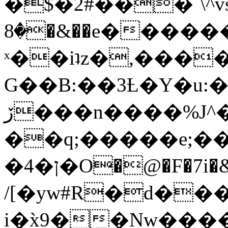
�$�2#���`\^vs
�8�&��e�������:�\���{��9�����g��f�r?
ˣ��iʇz�,���
G��B:��3Ƚ�Y�u:�
ڒ���n����%J^�}
��q;�����e;��
/[�yw#R�d���
i�x̀9��Nw����