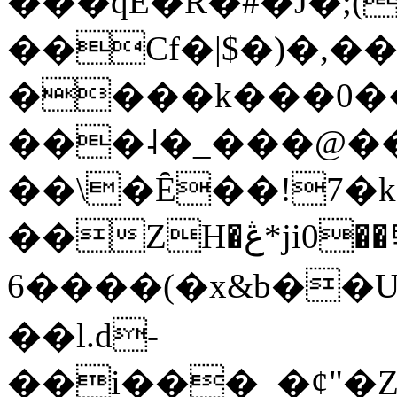
���qE�Ŕ�#�J�;(
��Cf�|$�)�,�
����k���0�
���˨�_���@��
��\�Ȇ��!7�k
��ZH�ڠ*ji0��탃
6����(�x&b��
��l.d-
��i���_�ȼ"�Z�����׋����\�\�w3�|W'�L8y<#�Y�HX�*b��.̏