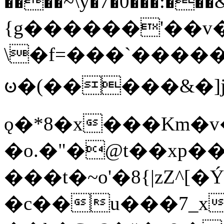
����~\y�7�0���:���&�_DN#�
{g������'��v�
\�f=���`�����
ꧽ�(�����&�]j
ǫ�*8�x���Km�v
�o.�"�@t��xp�
���t�~o'�8{|zZ^[�
�c��u���7_xg{���Q�n4���