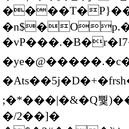
����T�Ρ}�
�n$�Op.
�vP���.�B�r�I7�gp~H
�ye�@��� ��.�c
�Ats��5j�D�+�fr
;�*���|�&�Q뿿)�
�/2��]�