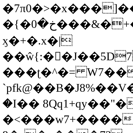
�7π0�>�x���]
�{�خ�0���&�+�zwYFEÙ4�~�_�̾�
ӽ�+�.x�|
��ŵ{:��J��5D7��
���ʈ�^�= W7��
`pfk@��B�J8%��V����\ߤ��/o��d��6b�@��J�tqw3�}>Y]������<�b��̌��{B���~v_v��fT`��88��
�I�� 8Qq1+qy��"�
�<���w󠒪7+�����X�n�F�a��M