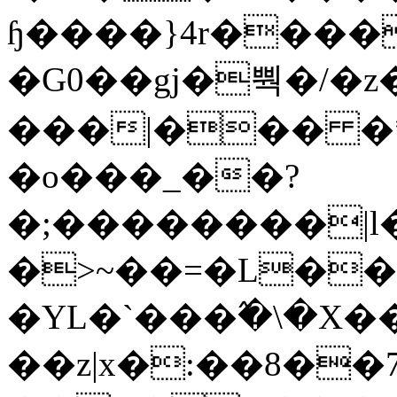
ɧ����}4r����
�G0��gj�뿩�/�z
���|��� �
�o���_��?
�;��������|
�>~��=�L��
�YL�`���߬�\�X�
��z|x�:��8�