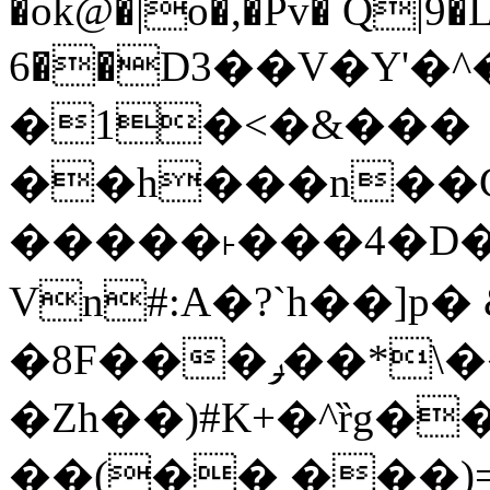
�ok@�|o�,�Pv� Q|9
6��D3��V�Y'�
�1�<�&���
��h���n��Cd
�����˫���4�D�
Vn#:A�?`h��]p�
�8F���ݛ��*\��U��S
�Zh��)#K+�^ȑg�
��(�� ���)=�