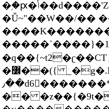
�ۭ�ԗ�ݳ��d����'Z����>!pQ}
�Ǖ~"��W��/�� ��
����K�������
�����`����}�1
�q��{~t2�ʗ��CT؍���������{�~}ur����u�}o����(�:�j���=����{�۝Vo�An��J^��������M\M�'{{l�i
�߼��({ _�g�.Nfӻg����f7z91o^��̤^�>��2�`�:|#dk�{>�>>&�tsw�Nwo�?
٫��d6򆧇�������*��[|^]oo���NW~zz>�X&�u�=K?
�� �z��{�9t�