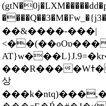
(gtN�0j�LXM�����dd
����Q��3�M�Fw_�{j3��]=����
��&����-���|
<��(��oOɒ���
AT}w���L}J.9=�
���R����Wߙ���o�O���ӯ��������?
상
���k�ntq)���,