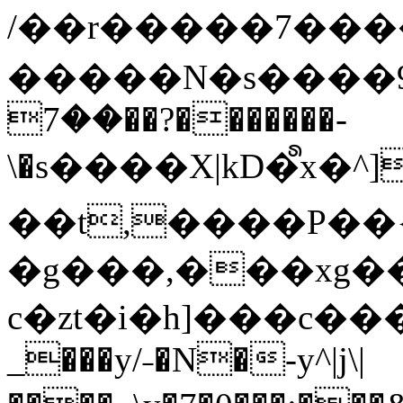
/��r�����7��
�����N�s����9�j
��7��?�������-
\�s����X|kD�᩺x
��t,����P��{
�g���,���xg�
c�zt�i�h]���c���
_���y/˗�N�-y^|j\|