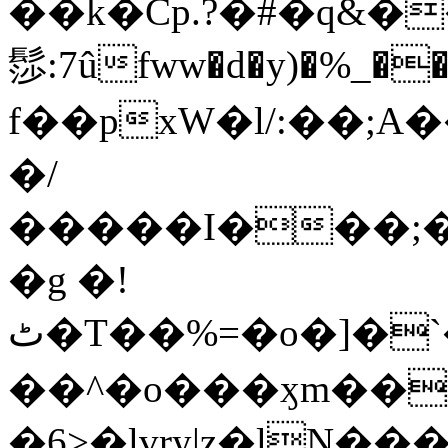
��k�Cp.?�#�q&�
髿:7ûfww�d�y)�%_�����>
f��pxW�l/:��;A
�/
�����I���;�
�g �!
ٹ�T��%=�o�]�`�8mxݽ������˳���0�n̾X'��3ǘ9����������I�&��G�������z>��]�%��/
��^�o���ӽm��ܑ�wOooOn���������
�6>�lvry|z�lN���