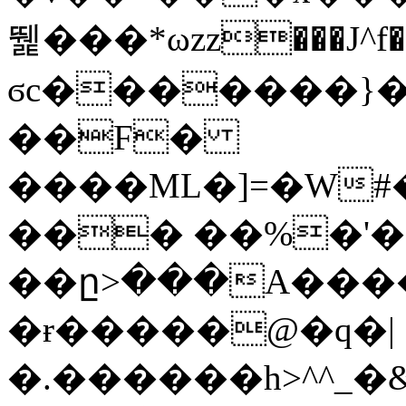
뛡���*ωzz���J^f�o
ϭc�������}��
�
�F�
����ML�]=�W#
��� ��%�'�
��ը>���A����
�ɍ�����@�q�|
�.������h>^^_�