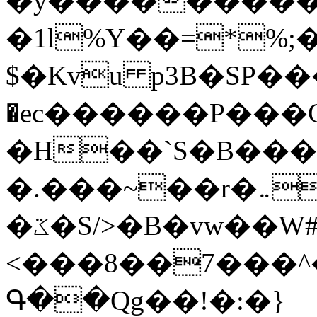
�y�����������
�1l%Y��=*%
$�Kvu p3B�SP�
�ec������P���G
�H��`S�B��
�.���~��r�޼�}�܅�mؕWu���K}
�ػ�S/>�B�vw��W#�I��*]\W��)Ħ�1��fC}
<���8��7���
Գ��Qg��!�:�}