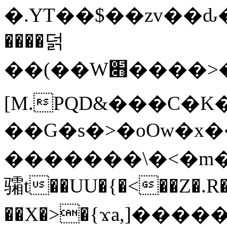
�.YT��$��zv��ԃ
����덝
��(��W׋����>��O>�d�%Y�@�@ڻ<�z{rc&׻��z�����AeK�^�����������˩t��=x~
[M.PQD&���C�K
��G�s�>�oOw�x�
�������\�<�m�PU�5�Ǉ*X�
骦t��UU�{�<��Z�.R�
��X�>�{ϫa,]�����