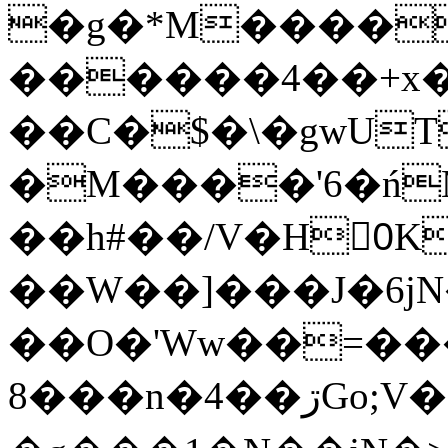
�g�*M����
������4��+x�
��C�$�\�gwUT
�M����'6�ń
��h#��/V�H0ٍK�7'�1�L�A�2
��W��]���J�6jN
��O�'Ww��=���
�8��n�4��ڗGo;V���y��4����n�7�v���Lu�/