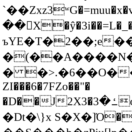
`��Zxz3ʷG�=muu�
��񛆻X�ŷ�3i��=L�
ъYE�T�2��;e�
�(��A����
� �>.�6��O��
ZI���6�7FZo��"�
�D��J2X3�ߑ�3o�|aak�q�@����]�K���w���r;�
�Dt�\}x S�X�]Ό�