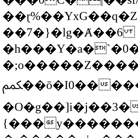
��ɽ%��YxG��q�
��7�}�lg�Ⱥ��6
�h���Y�a�`�0�
�;o�����Z������
ﶻ��ō�I0�����o�b�{L������3����2�O.z���/
�O�g��]i�j��3�u�̨S;�ܳ
{���y������