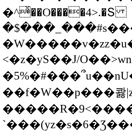
�^ͯ��O����4>.�Տ
�$���_���#s��
�W�����v�zz�u�
<�z�yS��J/O��>wn
�5%�#���՞u��nU
��f�W��p���콿|z
�����R�9<����
`���(yz�s�6�Ʒ�