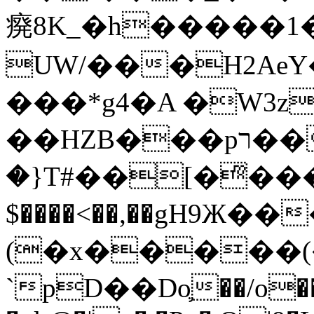
㾱8K_�h�����1
UW/���H2AeY�
���*g4�A �W3z
��HZB���pר��b�wO�N��{@H�m�F{���ۣ��?
�}T#��[�ͫ���
$����<��,��gH9Ж
(�x�����
`pD��Do֛��/o��