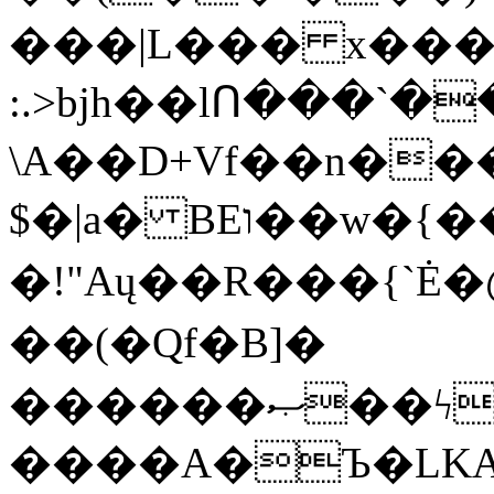
���|L��� x���b
:.>bjh��lՈ���`
\A��D+Vf��n��
$�|a� BEו��w�{���;���q�X��d%�������W� hU�(�1�Ū}9�S�F<��i�L3�;�
�!"Aų��R���{`
��(�Qf�B]�
������ޞ��ϟak��r��_39$�8�p���7�2�yIZ�R��x��/
����A�Ъ�LKA