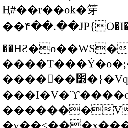
Ӊ#��r��ok�笌
��۴��.��JP{O�I
��ΗƧ�o��WS�
����T���Ý�o�;����������
������׻�}�Vq���j¯���P�.QwO�ｓ
���I�V�ϓ����d
�������V
�v��<���x���ۻ��a���R_�n���