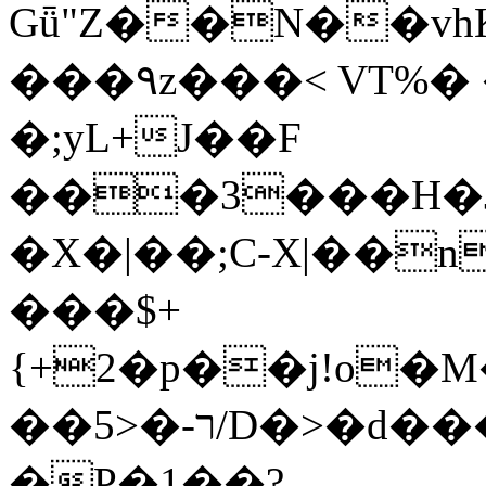
Gǖ"Z��N��v
���٩z���< VT%� �}z�XEu�<ं�Q!
�;yL+J��F
���3���H�J:~�
�X�|��;Ϲ-X|��n
���$+
{+2�p��j!o�
��ר-�<5/D�>�d�����1!u8JP�@TE�
�P�1��?