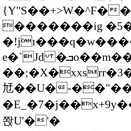
{Y"S��+>W�^F�
�������ig �5
�!jɪ���q�w��
e�`Jd �ܒo��m��1��d|
��;�X�xxsrr�
㝼��U�-��"��zȿ
�E_�7�j��x+9y�
쫝U'�'�