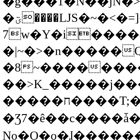
�g���1�N��jN�
�ؾ����ǇS�~�<�=]����^vz��{{��t�%
7w�Y�i����
�|~�>�n�����
�8~��������
��>K_�����j��
�����ח����T;�uU�w��oovW�N�\�v�̓��N��6xz��z^��s�;
�Ʒ7�ê��c����ǡ�Oo
No�O�o�ɺ����