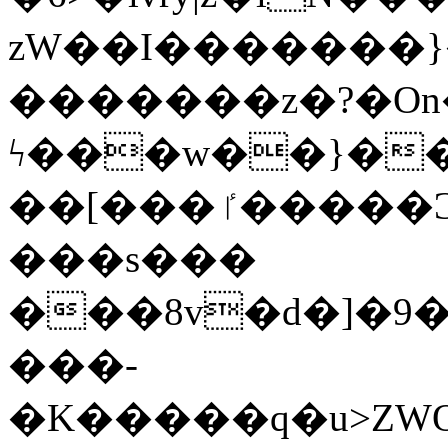
zW��I�������}�
�������z�?�O
ϟ���w��}��
��[���ٵ�����Ͻ���������x�ս��Apq�����޻�V����O�cp����ٝy{����:�k�ןNݯOOCyx6���&���?
���s���
���8v�d�]�9��6
���-
�K�����q�u>ZWOO�w��߼��W�a���p��