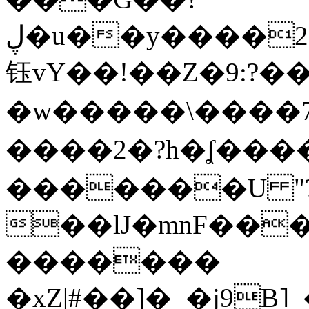
ڸ�u��y����2o�Gc���t!W���k+(���
钰vY��!��Z�9:?� �
�w�����\����7�
����2�?h�ʆ 
�������U "?
��lJ�mnF��
�������
�xZ|#��]�_�j9B