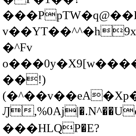
���PpTW�q@��
v��YT��^^�h9x
�^Fv
o���0y�X9[w��
��!)
(�^��v��eA�Xp�>0�+*���h����s�ײT)D$%�AQ�To�*�>W�^�=�.
Ԓ,%0Aj|�.N^��Uc
���HLQP�E?