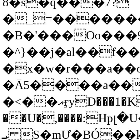
8�s�q���7?
�_=�����
�B�'���Oo���9
�^}��j�al��f
�x�w�r���a�
�Ā5����a��
�<��އӻyD���1�KS�w���!
��U�,����:Hpլ�U�K��_y4߼��O���
ܝ S�mƯ�BÓ�