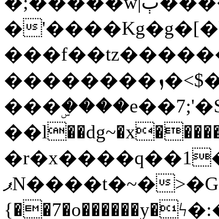
�;�����w|ٻ����<-
�'����Kg�g�[�k
���f��tz�����
��������ܙ�<$��������s���
���ۣ����e��7;'�Sc����ߋv
��l��dg~�x������G��6�{`�g���ݝ
�r�x����q��1
ޕN����t�~�>�G�{�Wރ�sl̞�@x_:�ˏ��՛��zU;wk�F�m�q}
{��7�o������y�