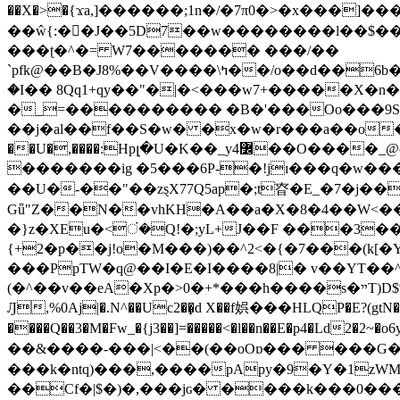
��X�>�{ϫa,]������;1n�/�7π0�>�x���]�����z����/�7?� �{�خ�0���
��ŵ{:��J��5D7��w��������l��$����^������e$
���ʈ�^�= W7������� ���/��
`pfk@��B�J8%��V����\ߤ��/o��d��6b�@��J�tqw3�}>Y]������<�b��̌��{B���~v_v��fT`��88���i⥀��>�����>�ޯ�'�����?
�I�� 8Qq1+qy��"�|�<���w󠒪7+�����X�n�F�a��M<�ح��]��g�����`�s��z�C�
�_=���������� �B�'���Oo���9S�z
��j�al��f��S�w� �x�w�r���a��o���W�1� �Ā5
�������ig �5���6P-�!jɪ���q�w�������z���9��� e�`Jd �ܒo�
��U�-��"��zȿX77Q5ap�;t昚�E_�7�j��
Gǖ"Z��N��vhKH�A��a�X�8�4��W<��7�
{+2�p��j!o�M���)��^2<�{�7���(k[�Y�JT�Z��@`h,�@�
���PpTW�q@��I�E�I����8|� v��YT��^
(�^��v��eA�Xp�>0�+*���h����s�ײT)D$%�AQ�To�*�>W�^�=�.�9�Ύ҇�z�l�E�����F�U��#�X�#�dM���$��;�)0�g�OH�����w�����ҋ��
Ԓ,%0Aj|�.N^��Uc2��̝d X��f娯���HLQP�E?(gtN
����Q��3�M�Fw_�{j3��]=�����<�l��n��E�p4�Ld2�2~�o6y��oy=$7�y�r�
��&����-���|<��(��oOɒ��� ���G�8Bl AT}w���
���k�ntq)���,����pApy�9�Y�1zWM
��Cf�|$�)�,���jɢ� ����k���0�