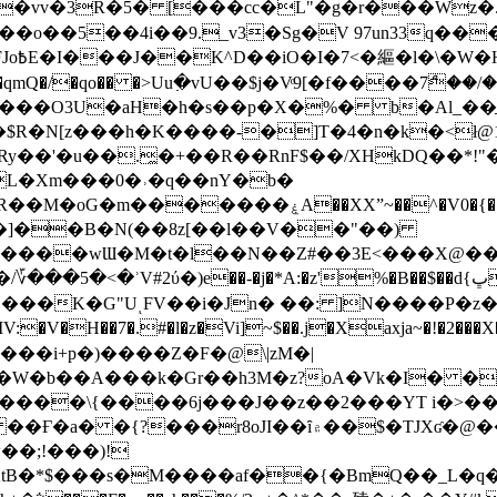
��o��5��4i��9._v3�Sg�V 97un33q��
���?
˞v��qmQ�/�qo�� �>Uu߲�vU��$j�Vͦ9[�f����7ް
���O3U�aH�h�s��p�X�%� b�Al_��ֲ�
]L�Xm���0�˒�q��nY�b�
�V0�{��N͉fMz}}��J�d������ �M���Q�"f-
�"�]��B�N(��8z[��l��V��"��)
�K�G"UͺFV��i�Jn� ��: ]N����P�z
�V�H��7�.#�l�z�Vi]
~$��.j�Xaxja~�!�2���
���i+p�)����Z�F�@\|zM�|
Y�W�b��A���k�Gr��h3M�z?oA�Vk�I� �
5����\{����6j���J��z��2���YT i�>
۾��$�TJXʛ�@���5J�P���<=-���!�k�?-�W�?
�;!���)!
KtB�*$���s�M����af��{�BmQ��_L�q�