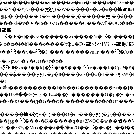
���e����w�mp�<���x�d^Xϧ����a�c��r�ۇ/�^
��*}\>���}�W�����v�zz�u��֌���o����
��콿|z�-�����R�9<�����[������ї��ٗa�
��}$�v��Io�ZG�����Q���,v�OO;�8��
��q.�;R�\]��>Z������wɛ����ˇo��s����
�i�h]���c����'#ֆ�F��>��V?_���y/˗�N�
8{|zZ^[�Ý�OQ�>z�x�-
�Y�ï'�/�/
�!
x�����l~R}
�����}�J;+���(q�G��c;�-�������z�?�On�
�K�����q�u>ZWOO�w��߼��W�a���p�����ޓ���_���r-
7_��zS?y�Moϫ���#�ۗ�/�on/O����v���l