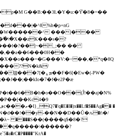
p�M G��B:��3Ƚ�Y�u:�Ÿ̈́�8�=��
R�d���|�^8%h�p+nG
�W������^ ���|���
�\�X��zK���s�ּ?
���l�?��|~�_;�� ��
k�X��o���=�G���V:�<��,�*q�8Q
���??N�k&/
��F�6[�Ew�(-PW�
�J��;��kIo�7�f�e2P�ӕ
��P��[��Kc4�9
��N�d��!��y-��N��D��Ǔ�ԉ�t\�/
�λ~ ����S��(����q$�8�?
��q�����\������?