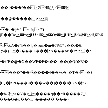
��탃
�/o���|~��r��Oy���!�/�ok@�|o�,�Pv�
#:A�?`h��]p� &m�m�7P
37#2��.�6J|
����?������4��+x�_�T�k>�}
���G�x|��>K_�����j���}