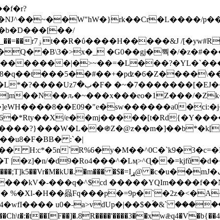
Ǌ^��~��W"hW�}rk��Cr�L����/p��
�ן�4�O�@�F�7i�&�6�īw�:o���X(�������~�~�y���_��=��rۏ7t��R�ΰ����H����
�&J /[�yw#
Q� �B\3�>x�_ �G0��gj�뿩�/�z�#�
�
�������|�>~��=�L���?�YL�`���߬
�w8�q��t���5��#��+�pʣ�6�Z����\�
j]m��N��ԉ�~���x���eo�1Z���/�Z
eWH����8��E09�"e�sw������a0�ci:�j
�X/e��mj�����[t�Rd{�Y�����Ϣ���7[�؏ܡ
���?}���W�L��֍Z�@z��m�]��b*�k[;�
|�z]�n/�d9�Ro4���^�Lӎ>^Ɋ��=kjfǔ�d
�P�����kV�-���q�^$cd �����YQIm����f
:� %�Xl-�H��赑Fq���p�=9p�`�2z�<�A
�wfI���� u0�˗a>vdUp�|��$�ؐ�&` ����