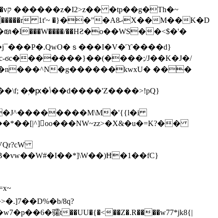
h�~
'~ �}��"�Aޙ8X��M��K�D
�n���^N�g������kwxU� ���
'Z����>!pQ}
VQr?cW
.]7��D%�b/8q?