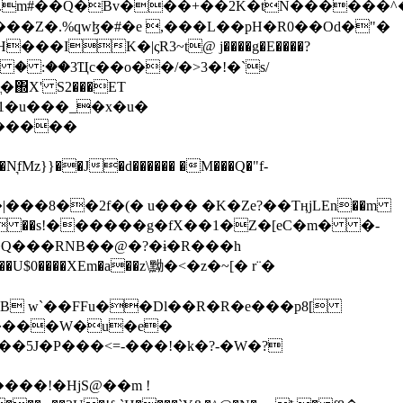
���Z�.%qwɮ�#�e ,���L��pH�R0��Od�"�
��/� � :��3Ҵc��o��/�>3�!�`s/
΍X' S2���ET
�Q���RNB��@�?�ɨ�R���h
X��U$0����XEm�a��z\黝�<�z�~[� r¨�
B w`��FFu��Dl��R�R�e���p8[
�����W�u�e�
���!�HjS@��m !