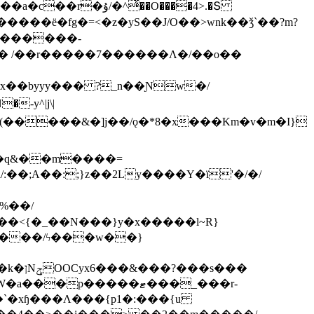
ͯ��O����4>.�Տ
�ё�fg�=<�z�yS��J/O��>wnk��ǯ`��?m?
�'������-
 /��r�����7������Λ�/��o��
]x��byyy��� ?_n��Ɲw�/
-y^|j\|
�����/ϟ���w��}
��`�xɧ���Λ���{p1�:���{u