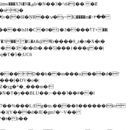
��3�^d4[�� �Ɇ
I�nQ�
�y~ K|����m�>٢��
��lxH�C�0�}�3����؟T+��|
�V�?i�� �G�۸&@뭭r����9_z�:t�X�t�
i��;�3�t�dh�.��5]���{���q ��|
�=���D��h� �m���o)���d�?
Z�yǥ�*�_���m�/
�N�T�y��BLU��;~���˥��#��l
��7��%���L:Eg�m.��̝��8������lkv
*�t�h��