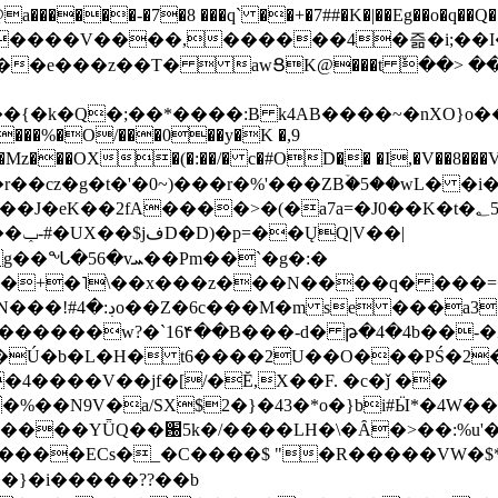
���-�7�8 ���q` ��+�7##�K�|��Eg��o�q��Q�˩mw���XN�N�یb/�N
p�e����V����,������4�즒�i;��
�T�  awՑK@���t ٚ��> ��[v�[�6I�ŅR��ݍ
�;���{�k�Q�;��*����:B k4AB����~�nXO}o���
���%�O/���0��y�K �,9
z���OX�(�:��/� c�#OD�� �I,�V��8��
b�r��cz�g�t�'�0~)���r�%'���ZBۡ�5��wL� �
��2fA����>�(�a7a=�J0��K�t�؂5q�T�5�;UC6
��|
�Pm��`�g�:�
>�<�+�˥\��x���z���N����q� ��
���[�DV�o�|
�����w?�`16۴��B���-d� թ�4�4b��-�
�2�Ú�b�L�H� t6����2U��O���PŚ�2
4����V��jf�[/�Ĕ,X��F. �c�ǰ ��
�%��N9V�a/
SX$2�}�43�*o�}bi#Ӹ*�4W
c8A����ECs�_�C����$ "�R�����VW�$
}�i�����??��b