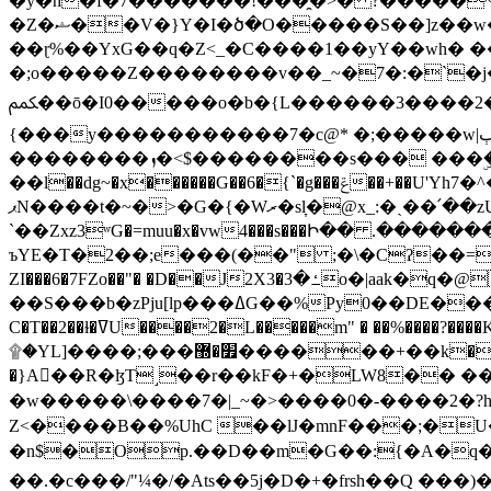
�y�h�f�7�������!���̯�>� ?�����
�Z�ޝ��V�}Y�I�ծ�O�����S��]z��w��7�޷�����h���u��7w.ϻ���8X��ͮ�����W�dm�Jߜ��q/>?���0C�|��sf/
��ɽ%��YxG��q�Z<_�C����1��yY��wh� �
�;o�����Z��������v��_~�7�:�`�j�����
ﶻ��ō�I0�����o�b�{L������3����2�O.z���/�O�g��]i�j��3�u�̨S;�ܳ��������kژ�|p���Io�P,
{���y�����������7�c@* �;�����w|ٻ����<-�'����Kg�g�[�k�)ܹ�X?���f��tz�������˝.8[����v��������W��
��������ܙ�<$��������s��� ���ۣ����e��7;'�Sc����ߋvf������g�2ޓ�?
��l��dg~�x������G��6�{`�g���ݝ��+��U'Yh7�^�8'�o��|�r�x����q��1�g������i����i4���M�z��[}
ޕN����t�~�>�G�{�Wރ�sl̞�@x_:�ˏ��՛��zU;wk�F�m�q}{��7�o������y�ϟ�:�������
`��Zxz3ʷG�=muu�x�vw4���s���Ի�� .�������
ъYE�T�2��;e���(��" ;�\�Cʔ��=
ZI���6�7FZo��"� �D��J2X3�ߑ�3o�|aak�q�@����]�K���w���r;� �Dt�\}x S�X�]Ό�9��f�
��S���b�zPju[lp���ߡG��%Py
C�T��2��ɫ�ߜU����2�L�����m" � ��%����?����K�ǳ'�U4�?ü�Ġ����q־{�ync���a1�����T-�8U� �)�Xp��� ��A�R� ���E-
۩�YL]����;���׿�޽������+��k��o���O�Zt�6�[a��v_r;�b�f���== �tT��E��7=� ��|���?��̅����1n�NEqS-~� vo u �� ����Gf��~ ]A� ��?
�}A��R�ɮT˼��r��kF�+�LW8�� ���G��?ڸ�u��y����2o�Gc���t!W���k+(���钰vY��!
�w�����\����7�|_~�>�� ��0 �-����2
Z<����B��%UhC ��lJ�mnF���;�
�n$�Op.��D��m�G��:{�A�q��/�vP���.�B�
��.�c���/"¼�/�Ats��5j�D�+�frsh��Q ���