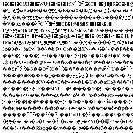
��0����OUH����WUt���4���l�t]NI�8T�~��'͙��j�R�G�k�|@a���
�'_tp�Ka�M��|�B��X�tla ��r z��
��l8;�"�~����������m�A���!`��e���z�
�V�pݎ���O ���CB��@�&�S!�����x�v�j
�N�4{�`6�p&>X(�\��2a�x�9X��򢧰W����
�����E�� �4�O@���g�eӄL��@����_0x������Z �
L4
�M���X�:�*����k�$�ԏ������� Pt����M
3z�0�ɓaO[8�}�b FQr��2!X`��^*�F�
��S����\zJ��2�t�۫[j�>��G�M�kT&�a��J�eK
뀑;ȈH�XF��@JG#�Z���a�jn)a��1��n��ݕ-#�UX��$jفD�D)�p=��ŲQ|V
��S)�S��OC���"��X��r%i}U��g��ᖓ�56�vܚ�
`E���$�S��H�_����vLlge�Zc94�&
�������d6V\�=E�h�L�U�.�mH;@�l�?+N���!#ڊ:�4o��Z�6c���M�m se ���a3
�Y��2� /F��MNP�9����`F��c��A�^�
�.�2�}7��.��:,6�� S�o�$�PPf6�
���[��5�����0r�~��H�\Фr���e�
��Pjϧ����=��;��%1q�lv��#���p�
����������F nHL���]#��\I�Sߗ�$����YǕQ��԰5k�/����LH�\�Ȃ�>��:%u'��3(Y���d�JΕ�gm?�'~V��
���n�h�x�۴j��Ĵ1�&�h5�ZYt��癩<^�� 
�8�{���6$zфq��vv���4;���ӟ7��s�����