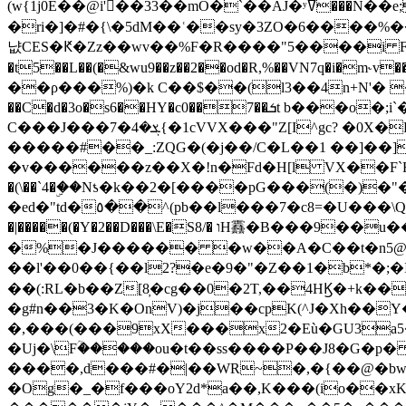
(w{1j0E��@i'��33��mO�`��AJ�ʸߜ���N��e;�vv�3R�5� [���cc�L"�g�r���Wz�.m#��Q�Bv���+��2K�tN������^�}y������Q�ۅUbB,���j�зb*��Q"�zӦc��Y�, B]!hI�KZ�T�5/
�ri�]�#�{\�5dM��ʿ��sy�3ZO�6����%�
냢CES�Ԟ�Zz��wv��%F�R����"5����i FJo߿E�I���J��K^D��iO�I�7<�䌔�l�\�W�H���IK�|ςR3~t@ j����g�E�
�t5��L��(�&wu9��z��2��od�R,%��VN7q�i�m
��ρ���%)�k C��$��(l3��4n+N'� 
��C�d�3o�s6��HY�c0��7��ܭt b���o�;i`�$R�N[z���h�K����-�]T�4�n�k�<ł@1�u���_�x�u�
C���J���ܮ�4�7{�1cVVX���"Z[I^gc? �0X�Ry��'�u��.̼�+��R��RnF$��/XHkDQ��*!"�����
�����#��_:ZQG�(�
j��/C�L��1 ��]��
�v������z��X�!n�Fd�H[l VX��F`R��M�oG�m�������ۼA��XXˮ~��^
�(\��`4�ۣ��Nƾ�k��2�[����pG���(�)
�ed�"td�٥��^(pb��l���7�c8=�U���\Q����wƜ�M�t�l��N��Z#��3E<���X@��|���8��2f�(� u��� �K�Zе?��TӊjLEn��m
�|�����(�Y�2��D���\E�S8/� וH䨺�B���9��u��/؆���5�<�ʾV#2ύ�)e��-�j�*A:�z'%�B��$��d{ڀ ��s!������g�fX��1�Z�[eC�m� �-
�%�J������ �w��A�C��t�n5@��
��l'��0��{��l2?�e�9�"�Z��1�b*�;�ІV:
��(:RL�b��Z[8̦�cg��0�2T,��4HϏ�+k��
�g#n��3�K�OnV)�j��cpK(^J�Xh��
�,���(���9xX���x2�Eù�GU3a
�Uj�\Fؒ�����ou�t��ss����P��J8�G�p� ��Ғ�a� �{?���r8oJI��ȋ
����,d���#�|��WR~�,�{��@�bw�
�Og�_�f���oY2ԁ*a��,K
���(io��x