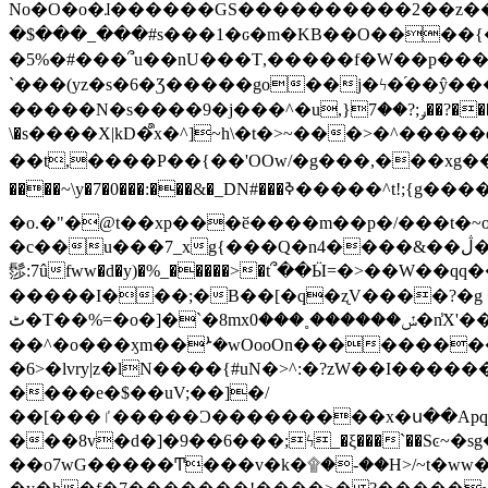
No�O�o�ɺ������GS����������2��z�����i��n�
�$���_���#s���1�ԍ�m�KΒ��O����{��Y
�5%�#���՞u��nU���T,��� ��f�W��p�
`���(yz�s�6�Ʒ�����go��j�ϟ�֜��ŷ���
�����N�s����9�j���^�u,}ݛ;?��7��?�������-
\�s����X|kD�᩺x�^]~h\�t�>~���>�^���
��t,����P��{��'OOw/�g���,���xg��-c�zt
����~\y�7�0���:���&�_DN#���ߢ�����^t!;{g������'��v�-\�f=���`�����ymn~����/ꧽ�(�����&�]j��/ǫ�*8�x���Km�v�m�I}
�o.�"�@t��xp���ӗ����m��p�/���t�~o'�
�c��u���7_xg{���Q�n4����&��ڷ�v�j�ۣ�xo�3��ƙ{��\�9���?:g�/��k�Cp.?�#�q&��m����=
髿:7ûfww�d�y)�%_�����>�t՞��Ӹ=�>��W��qq����ܞ����{K�y�8����2~��o� f��pxW�l/:��;A��:;}z��2Ly���
�����I���;�B��[�q�ʐV����?�g 
ٹ�T��%=�o�]�`�8mxݽ������˳���0�n̾X'��3ǘ9����������I�&��G�������z>��]�%��/
��^�o���ӽm��ܑ�wOooOn����������U3:ٹ>ߦ��8�.B#4���������O�g��~��<{�_��N���}y�
�6>�lvry|z�lN����{#uN�>^:�?zW��I��
����e�$��uV;��]�/
��[���ٵ�����Ͻ���������x�ս��Apq�����޻�V����O�cp����ٝy{����:�k�ןNݯOOCyx6���&���?���s���
���8v�d�]�9��6���;ϟ_�ξ���`��Sͼ~�sg��jgg�|���-
��o7wG�����Ͳ���v�k�۩�-��H>/~t�ww�