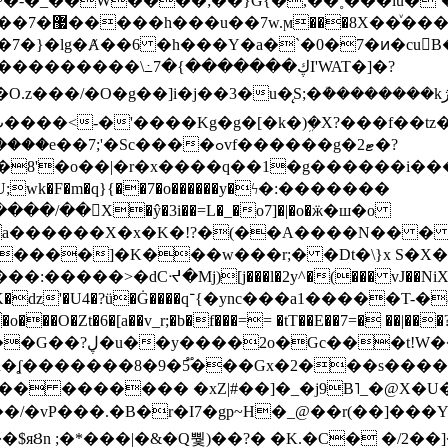
~�-�_��W����;��}G{�,��˳���lu�
�7�}�lg�Ⱥ��6 �h���Y�a�`�0�7�ͷ�cu
����\߸7�{�������ڮI'WAT�]�?
���/��񛆻X�ŷ�3i��=L�_�o7]�|�o�ӝ�ш�o
a������X�x�K�!?�(��A����N�� � 
0��DE�����:�����>�dCᔵ�Mj)[j���l�2y^�(
��� vJ��NiX
��Z�9:?� ����?
�?h�ʆ �������8�9�5֟���Gx�2���
U�� ������� �xZ|#��]�_�j9B˥_�@X
r�I7�gp~H�_@��r(��]���Yb��ڃE����)b��`B� �y
)��$яȢn ;�*���|�&�Q뿿)��?� �K.�C� �/2��