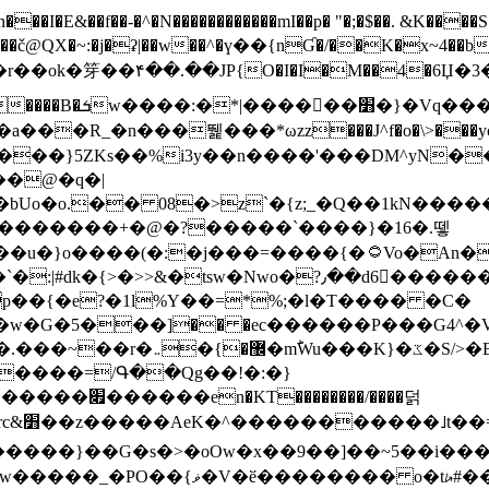
N������������mI��p� "�;�$��. &K����S�vק ������z�I2>z�� �tp��g�T
~:�j�ʡ|��w��^�ү��{nƓ�/��K�x~4��b�����r 1t
���}5ZKѕ��%i3y��n����'���DM^yN�
��@�q�|
08�>z`�{z;_�Q��1kN������\f; �ۭ�ԗ�ݳ��d����
���������+�@�?�����`����}�16�.뗗
p��{�e?�1l%Y��=*%;�l�T���� �C�
�7�w�G�5���]�� �ec������P���G4^�
�W#�I��*]\W��)Ħ�1��fC}
����=/Գ��Qg��!�:�}
��}��G�s�>�oOw�x��9��]��~5��i���>�
�骦t��UU�{�<��Z�.R����w77*jk8{|