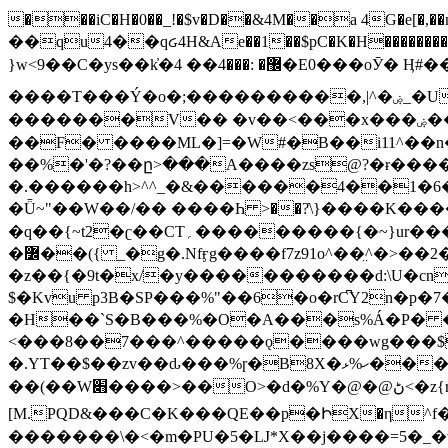
���iC�H�0��_!�$v�D��&4M��a 4G�e[�,��n���I�E&��f��-�^�
��qu4��qᏽ4H&Ae��1��$pC�K�H����������č@QX�
}w<9��C�ys��k҆�޼� :���4�� 4�E0���oӮ� Ӊ#��r��ok�笌��۴��.��JP{O�I�I�M��4�6Џ�3�ꦩ�l���W����/��ΗƧ�o��WS��<$�'�
����T���Ý�o�;����������,|^�ۻ_�U����B�ܭw����:�*|������׻�}�Vq���j¯���P�.QwO�ｓ���I�V�ϓ����d}
�������V�� �v��<���x���ۻ��a���R_�n���뛡���*ωzz���J^f�o�\>���yc-ϭc�������}��(����;/J��K�J�/
�
�F� ����ML�]=�W#�B��i11^��n
��%�'�?��ը>���A����zs@?�ɍ���
�.������h>^^_�&������4��1�6�bUo�o.�� 
�Ǖ~"��W��/�� ����Һ >��?ֿ\}����K�
�q��{~t2�ʗ��CT؍���������{�~}ur����u�}o����(�:�j���=����{�۝Vo�An��J^��������M\M�'{{l�i
�߼��({ _�g�.Nfӻg����f7z91o^��̤^�>��2�`�:|#dk�{>�>>&�tsw�Nwo�?٫��d6򆧇�������*��[|^]oo���NW~zz>�X&�u�=K?��
�z��{�9t�x/�y�����������d:\U�cn
$�Kvu p3B�SP���%"��6�o�rC͆Y2n�p
�H��`S�B���%�O�A���s%Á�P� �.���~��r�޼�}�܅�mؕWu���K}�ػ�S/>�B�vw�
<���8��7���^�����ǫ����wg���$
�.YT��$��zv��ԃ���%ɼ�B
8X�ހ%ޅ��������׏������en�KT��������/����덝
��(��W׋����>��O>�d�%Y�@�@ڻ<�z{rc&׻��z�����AeK�^�����������˩t��=x~
[M.PQD&���C�K���QE��p�ԻX�η^f���
�������\�<�m�PU�5�Ǉ*X��j����=5�_�w�����_�PO��{ޥ�V�ӗ�������� o�t⭟#��w7�p��6