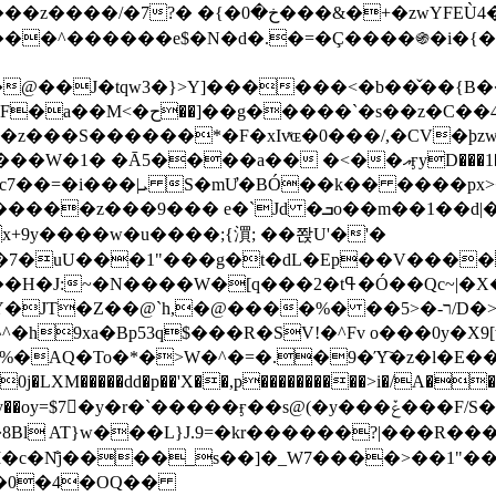
&�+�zwYFEÙ4�~�_�̾� ӽ�+�.x�|
�N�d�.�=�Ç����֍�i�{���fZV�nw�����ەys��2��`m��
�4�;�^�� 8�s�q���7?
���S������*�F�xIvͯɶ�0���/,�CV�ϸzw
����a�� �<��އӻyD���1�KS�w���!
��U�,����:Hpլ�U�K��_y4߼��O����_@c7��=�i���|ܝ S�mƯ�BÓ��k�� ����p
x
�m��1��d|��;�X�xxsrr�3��J�I�@3g�g��㝼
x+9y����w�u����;{㵋; ��쫝U'�'�
uU���1"���g�t�dL�Ep��V�����8u� ��
�}z�XEu�<ं�Q!�;yL+J��F �
���%� ��ר-�<5/D�>�d�����1!u8JP�@TE� �P�1��?
^�h9xa�Bp53q$���R�ЅV!�^Fv o���0y�
�0j�LXM�����dd�p��'X��,p����������>i�/A���
`�����ӻ��s@(�y���ݞ���F/S��_T��Õ�������w��h�'U��_��L!
L}J.9=�kr������?|���R����Wߙ���o�O���ӯ�����
�c�N̐j����_s��]�_W7����>��1"��
��0�4�OQ��