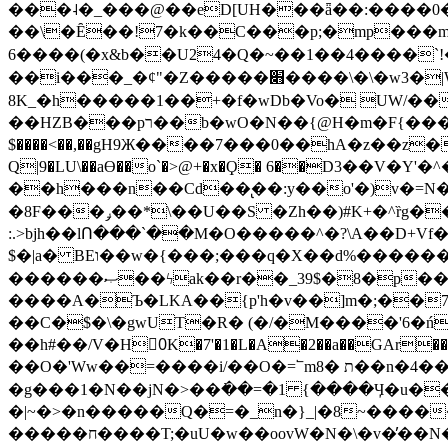
���˨�_���@��eD[UH���ǟ��:����0
��\�Ȇ��!7�k��C���p;�mp���mU��)iG
6����(�x&b��U24�Q�~��1��4����`!�
��i���_�ȼ"�Z�����׋����\�\�w3�|W'�L8y<#�Y�HX�*b��.̏�yr-k��UO����@����� `㾱
8K_�h�����1��+�f�wDb�Vo� UW/���
��HZB���pר��b�wO�N��{@H�m�F{���ۣ��?�}T#��[�ͫ������jd�8��֠|=zn��=�ϸV5n~:�q~?'�
$����<��,��gH9Ж����7���0��hA�z��z�H
Q|9�LU\��aƟ��o`�>@+�x�Ϙ� 6��D3��V
��h���n��Cd��̢��:y��o'�)v�=N�
�8F���ݛ��*\��U��S �Zh��)#K+�^ȑg���}O���!�pR�¦8?��(�� ���)=��La<{� ;^�{~�?���|L��� x���bB�7z;�h
:.>bjh��lՈ���`��M�O�����^�?\A��D+Vf
$�|a� BEו��w�{���;���q�X��d%�������W� hU�(�1�Ū}9�S�F<��i�L3�;� �!"Aų��R���{`Ė�@�X��WF�F�s��˼-��(�Qf�B]�
������ޞ��ϟak��r��_39$�8�p���7�2�yIZ�R��x��/
����A�Ъ�LKA��{p'h�v��]m�;��
��C�$�\�gwUT�R� (�/�M����'6�ń
��h#��/V�H0ٍK�7'�1�L�A�2��a��GAr���e۟�h��9�Ҁ�ɏ�,׾Xǥf(�Y�ϰ:y�����97.D�o
��O�'Ww��=����i/��O�=՟mת �8��n�4��ڗGo;V���y��4����n�7�v���Lu�/
�g���1�N��jN�>��߭��=�1 {����Ӌ�u�������}�ؾ����ǇS�~�<�=]����^vz��{{��t�% 7w�Y
�|~�>�n�����Q�=�_n�}
_|�8~����
�����ח����T;�uU�w��oovW�N�\�v�̓��N��6xz��z^��s�; �Ʒ7�ê��c����ǡ�OoO��e0+'?