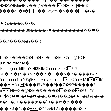
`��4��>��i���> ��2��m�����/
B����q~�#�j��Uoy^=v�N��;�{�G�
�>.�6��O��I�."ҷ�M7�@1Qr�
Fb���(���sh�P�Y�2R�ciQ�����8��O*�?
s����nl�%Z�@�M�&� �������U "?
�U� W{?����T�Ρ}��R��簌쇦�v�|
e�@���
]� �$�2#���`\^vs�LΔz����e�۔