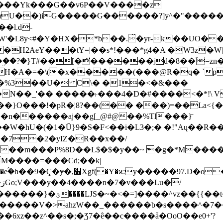
���Yk���G��v6P��V����z
�����G������?]y^�"�������ߠ���/��ZH�ڠ*ji0
�l.d-
H2AeY���tY=|��s*!���*g4�A �W3z�W|
�A�=�\(�x�����(���@R�q� `pD��Do֛�
�Y'�^�%3��U� C\� �1�<�&���
N��_'�� �����˫���4�D�#����<�*!\ Vn
��n������aj��g[_@#@��%Tl���}̄
7��m���P%8D��L$�$�y��~ �g�*M���
M����=���Cd;��k|
�Q�N���9�/��W��]���J�6jN�/
�i����q��=R����7_/
�����V�>ahzW��_������b�s����^�7�