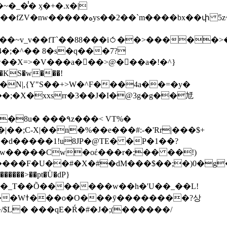
��bx��փ 5z~�>�y4N/
��X=>�V���a��ً�>@���a�!�^}
>�N|,{Y"S��+>W�^F���4a��=�y�
�٩z���< VT%�
��3���H�J:~�N����W�[q���2�tߟ�Ó��Qc~|�X�|��;Ϲ-X|��n�%��e���#:-�
'Rr|���$+
X9[w�����Cw�oέ���r�;�� ��!)
�����>��pt�Ǜ�dP}
���?상
/$L� ���qE�Ŕ�#�J�;(������/