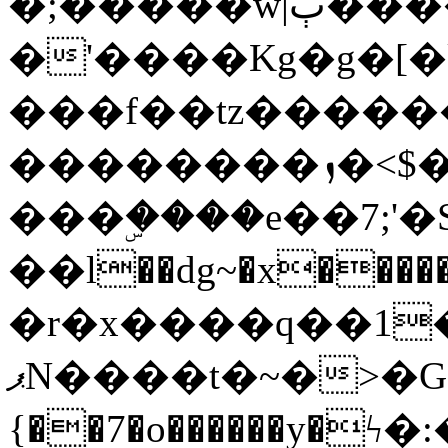
�;�����w|ٻ����<-
�'����Kg�g�[�k
���f��tz�����
��������ܙ�<$��������s���
���ۣ����e��7;'�Sc����ߋv
��l��dg~�x������G��6�{`�g���ݝ
�r�x����q��1
ޕN����t�~�>�G�{�Wރ�sl̞�@x_:�ˏ��՛��zU;wk�F�m�q}
{��7�o������y�