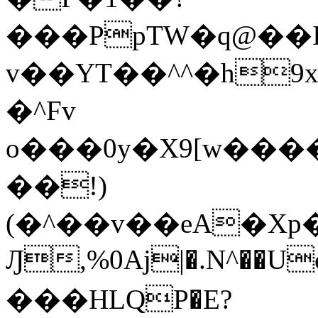
���PpTW�q@��
v��YT��^^�h9x
�^Fv
o���0y�X9[w��
��!)
(�^��v��eA�Xp�>0�+*���h����s�ײT)D$%�AQ�To�*�>W�^�=�.
Ԓ,%0Aj|�.N^��Uc
���HLQP�E?