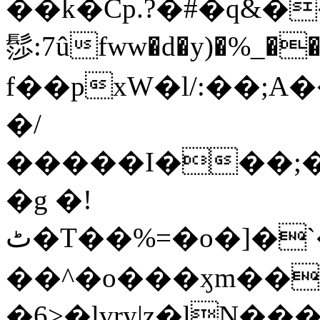
��k�Cp.?�#�q&�
髿:7ûfww�d�y)�%_�����>
f��pxW�l/:��;A
�/
�����I���;�
�g �!
ٹ�T��%=�o�]�`�8mxݽ������˳���0�n̾X'��3ǘ9����������I�&��G�������z>��]�%��/
��^�o���ӽm��ܑ�wOooOn���������
�6>�lvry|z�lN���