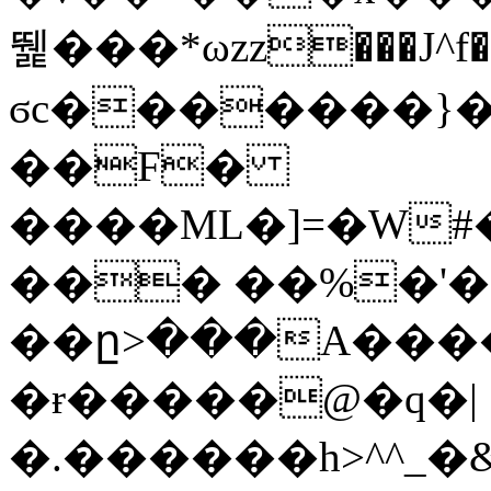
뛡���*ωzz���J^f�o
ϭc�������}��
�
�F�
����ML�]=�W#
��� ��%�'�
��ը>���A����
�ɍ�����@�q�|
�.������h>^^_�