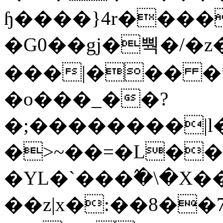
ɧ����}4r����
�G0��gj�뿩�/�z
���|��� �
�o���_��?
�;��������|
�>~��=�L��
�YL�`���߬�\�X�
��z|x�:��8�