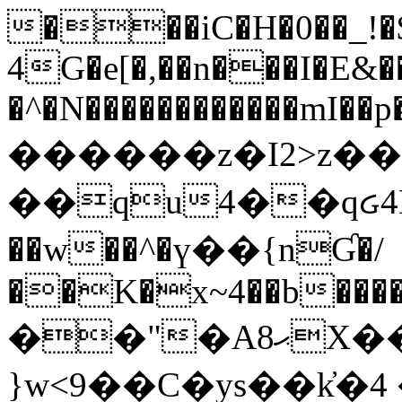
���iC�H�0��_!
4G�e[�,��n���I�E&��
�^�N������������mI��p�
������z�I2>z��
��qu4��qᏽ4H&A
��w��^�ү��{nƓ�/
��K�x~4��b�����
��"�Aޙ8X��M��K�D
}w<9��C�ys��k҆�޼� :���4�� 4�E0���oӮ�