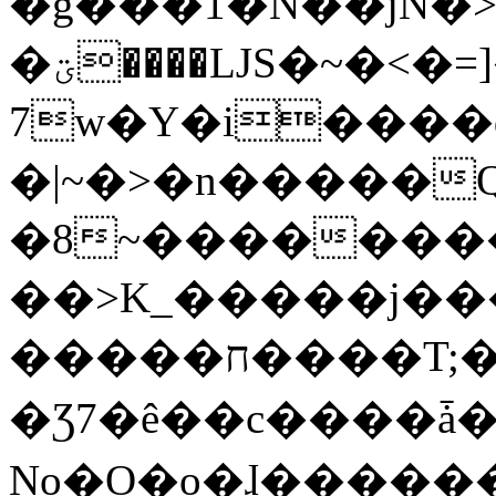
�g���1�N��jN�
�ؾ����ǇS�~�<�=]����^vz��{{��t�%
7w�Y�i����
�|~�>�n�����
�8~��������
��>K_�����j��
�����ח����T;�uU�w��oovW�N�\�v�̓��N��6xz��z^��s�;
�Ʒ7�ê��c����ǡ�Oo
No�O�o�ɺ����