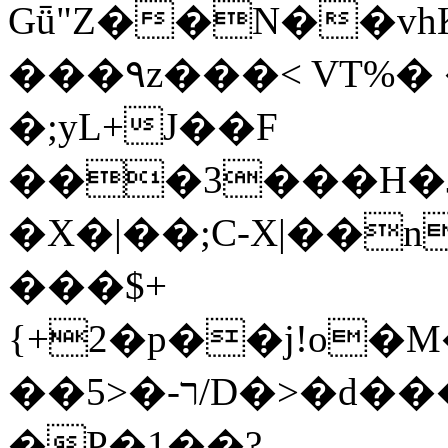
Gǖ"Z��N��v
���٩z���< VT%� �}z�XEu�<ं�Q!
�;yL+J��F
���3���H�J:~�
�X�|��;Ϲ-X|��n
���$+
{+2�p��j!o�
��ר-�<5/D�>�d�����1!u8JP�@TE�
�P�1��?