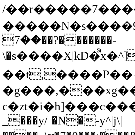
/��r�����7��
�����N�s����9�j
��7��?�������-
\�s����X|kD�᩺x
��t,����P��{
�g���,���xg�
c�zt�i�h]���c���
_���y/˗�N�-y^|j\|