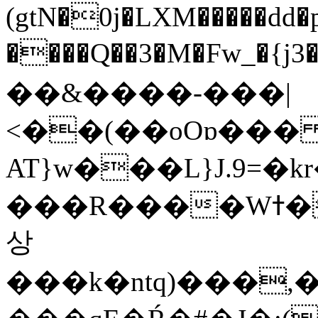
(gtN�0j�LXM�����dd
����Q��3�M�Fw_�{j3��]=����
��&����-���|
<��(��oOɒ���
AT}w���L}J.9=�
���R����Wߙ���o�O���ӯ��������?
상
���k�ntq)���,