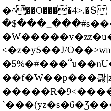
�^ͯ��O����4>.�Տ
�$���_���#s��
�W�����v�zz�u�
<�z�yS��J/O��>wn
�5%�#���՞u��nU
��f�W��p���콿|z
�����R�9<����
`���(yz�s�6�Ʒ�