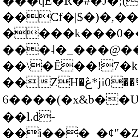
���qE�Ŕ�#�J�;(
��Cf�|$�)�,�
����k���0�
���˨�_���@��
��\�Ȇ��!7�k
��ZH�ڠ*ji0��탃
6����(�x&b��
��l.d-
��i���_�ȼ"�Z�����׋����\�\�w3�|W'�L8y<#�Y�HX�*b��.̏