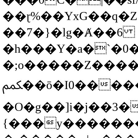
��ɽ%��YxG��q�
��7�}�lg�Ⱥ��6
�h���Y�a�`�0�
�;o�����Z������
ﶻ��ō�I0�����o�b�{L������3����2�O.z���/
�O�g��]i�j��3�u�̨S;�ܳ
{���y������