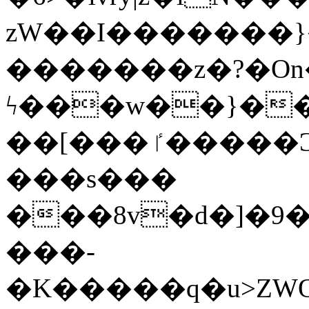
zW��I�������}�
�������z�?�O
ϟ���w��}��
��[���ٵ�����Ͻ���������x�ս��Apq�����޻�V����O�cp����ٝy{����:�k�ןNݯOOCyx6���&���?
���s���
���8v�d�]�9��6
���-
�K�����q�u>ZWOO�w��߼��W�a���p��