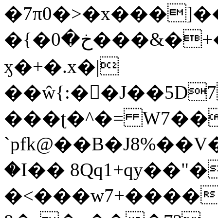
�7π0�>�x���]
�{�خ�0���&�+�zwYFEÙ4�~�_�̾�
ӽ�+�.x�|
��ŵ{:��J��5D7��
���ʈ�^�= W7��
`pfk@��B�J8%��V����\ߤ��/o��d��6b�@��J�tqw3�}>Y]������<�b��̌��{B���~v_v��fT`��88��
�I�� 8Qq1+qy��"�
�<���w󠒪7+�����X�n�F�a��M