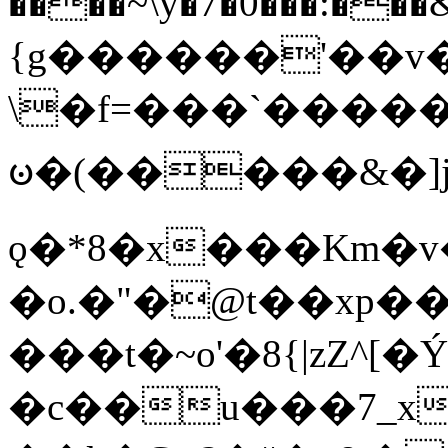
����~\y�7�0���:���&�_DN#�
{g������'��v�
\�f=���`�����
ꧽ�(�����&�]j
ǫ�*8�x���Km�v
�o.�"�@t��xp�
���t�~o'�8{|zZ^[�
�c��u���7_xg{���Q�n4���