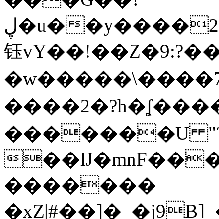
ڸ�u��y����2o�Gc���t!W���k+(���
钰vY��!��Z�9:?� �
�w�����\����7�
����2�?h�ʆ 
�������U "?
��lJ�mnF��
�������
�xZ|#��]�_�j9B