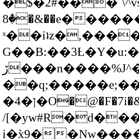
�$�2#���`\^vs
�8�&��e�������:�\���{��9�����g��f�r?
ˣ��iʇz�,���
G��B:��3Ƚ�Y�u:�
ڒ���n����%J^�}
��q;�����e;��
/[�yw#R�d���
i�x̀9��Nw����