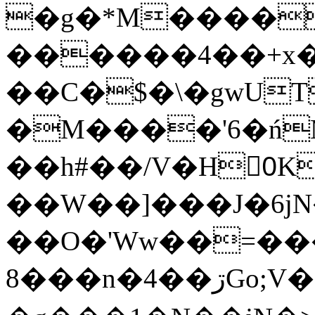
�g�*M����
������4��+x�
��C�$�\�gwUT
�M����'6�ń
��h#��/V�H0ٍK�7'�1�L�A�2
��W��]���J�6jN
��O�'Ww��=���
�8��n�4��ڗGo;V���y��4����n�7�v���Lu�/