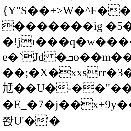
{Y"S��+>W�^F�
�������ig �5
�!jɪ���q�w��
e�`Jd �ܒo��m��1��d|
��;�X�xxsrr�
㝼��U�-��"��zȿ
�E_�7�j��x+9y�
쫝U'�'�