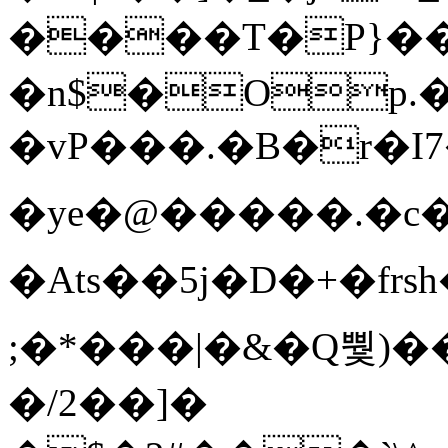
����T�Ρ}�
�n$�Op.
�vP���.�B�r�I7�gp~H
�ye�@��� ��.�c
�Ats��5j�D�+�fr
;�*���|�&�Q뿿)�
�/2��]�