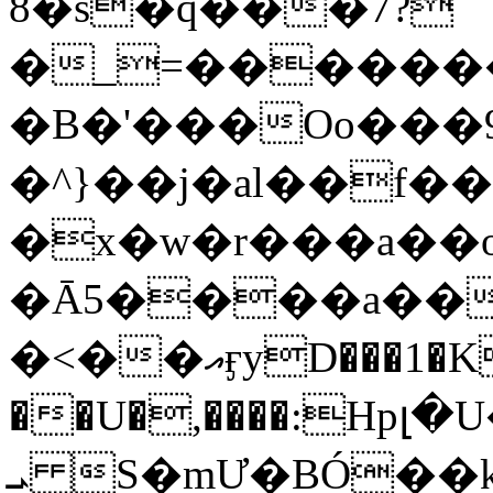
8�s�q���7?
�_=�����
�B�'���Oo���9
�^}��j�al��f
�x�w�r���a�
�Ā5����a��
�<��އӻyD���1�KS�w���!
��U�,����:Hpլ�U�K��_y4߼��O���
ܝ S�mƯ�BÓ�