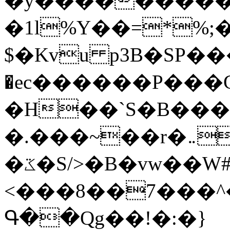
�y�����������
�1l%Y��=*%
$�Kvu p3B�SP�
�ec������P���G
�H��`S�B��
�.���~��r�޼�}�܅�mؕWu���K}
�ػ�S/>�B�vw��W#�I��*]\W��)Ħ�1��fC}
<���8��7���
Գ��Qg��!�:�}