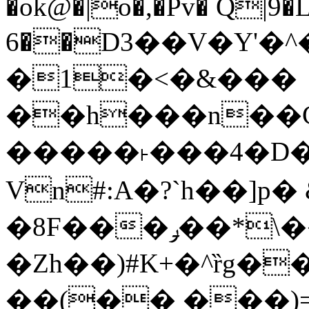
�ok@�|o�,�Pv� Q|9
6��D3��V�Y'�
�1�<�&���
��h���n��Cd
�����˫���4�D�
Vn#:A�?`h��]p�
�8F���ݛ��*\��U��S
�Zh��)#K+�^ȑg�
��(�� ���)=�