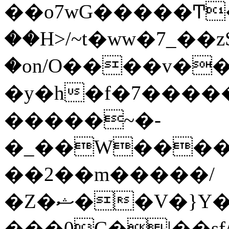
��o7wG�����Ͳ
��H>/~t�ww�7_��z
�on/O����v�
�y�h�f�7����
�����~�-
�_��W����;
��2��m�����/
�Z�ޝ��V�}Y�I�ծ�O�����S��]z��w��7�޷�����h���u��7w.ϻ���8X��ͮ�����W�dm�Jߜ��q/>?
���0C�|��sf