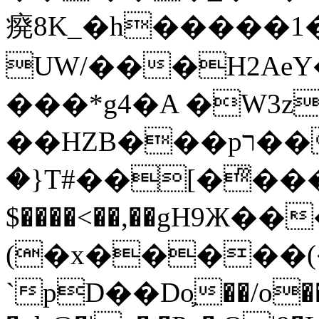
㾱8K_�h�����1
UW/���H2AeY�
���*g4�A �W3z
��HZB���pר��b�wO�N��{@H�m�F{���ۣ��?
�}T#��[�ͫ���
$����<��,��gH9Ж
(�x�����
`pD��Do֛��/o��