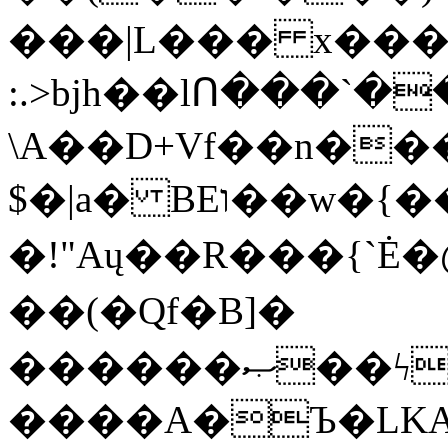
���|L��� x���b
:.>bjh��lՈ���`
\A��D+Vf��n��
$�|a� BEו��w�{���;���q�X��d%�������W� hU�(�1�Ū}9�S�F<��i�L3�;�
�!"Aų��R���{`
��(�Qf�B]�
������ޞ��ϟak��r��_39$�8�p���7�2�yIZ�R��x��/
����A�Ъ�LKA