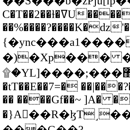
C�T��2��ɫ�ߜU����2�L�����m" �
��%����?����K�ǳ'�
{�ync���a1����
�)�Xp��� �
۩�YL]����;���׿�޽������+��k��o���O�Zt�6�[a��v_r;�b�f���==
�tT��E��7=� ��|���?
�� ����Gf��~ ]A� �
�}A��R�ɮT˼�
���G��?