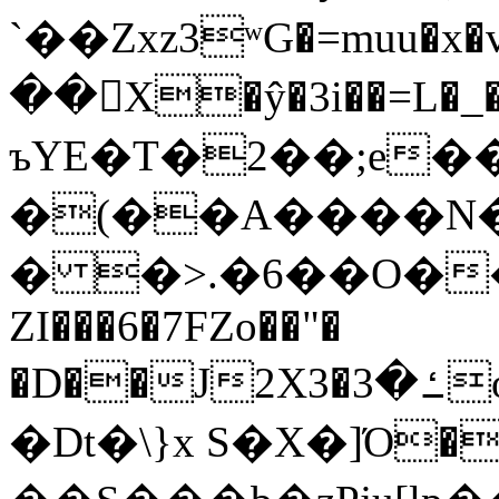
`��Zxz3ʷG�=muu�
��񛆻X�ŷ�3i��=L�
ъYE�T�2��;e�
�(��A����
� �>.�6��O��
ZI���6�7FZo��"�
�D��J2X3�ߑ�3o�|aak�q�@����]�K���w���r;�
�Dt�\}x S�X�]Ό�