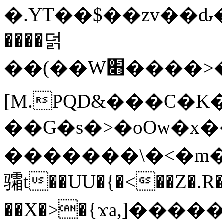
�.YT��$��zv��ԃ
����덝
��(��W׋����>��O>�d�%Y�@�@ڻ<�z{rc&׻��z�����AeK�^�����������˩t��=x~
[M.PQD&���C�K
��G�s�>�oOw�x�
�������\�<�m�PU�5�Ǉ*X�
骦t��UU�{�<��Z�.R�
��X�>�{ϫa,]�����