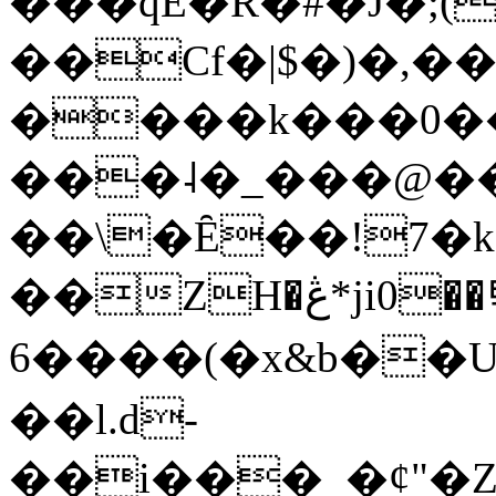
���qE�Ŕ�#�J�;(
��Cf�|$�)�,�
����k���0�
���˨�_���@��
��\�Ȇ��!7�k
��ZH�ڠ*ji0��탃
6����(�x&b��
��l.d-
��i���_�ȼ"�Z�����׋����\�\�w3�|W'�L8y<#�Y�HX�*b��.̏