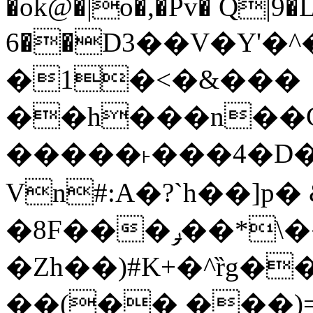
�ok@�|o�,�Pv� Q|9
6��D3��V�Y'�
�1�<�&���
��h���n��Cd
�����˫���4�D�
Vn#:A�?`h��]p�
�8F���ݛ��*\��U��S
�Zh��)#K+�^ȑg�
��(�� ���)=�