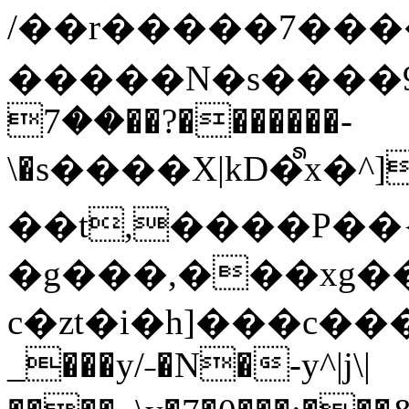
/��r�����7��
�����N�s����9�j
��7��?�������-
\�s����X|kD�᩺x
��t,����P��{
�g���,���xg�
c�zt�i�h]���c���
_���y/˗�N�-y^|j\|