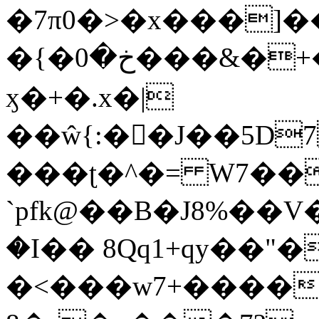
�7π0�>�x���]
�{�خ�0���&�+�zwYFEÙ4�~�_�̾�
ӽ�+�.x�|
��ŵ{:��J��5D7��
���ʈ�^�= W7��
`pfk@��B�J8%��V����\ߤ��/o��d��6b�@��J�tqw3�}>Y]������<�b��̌��{B���~v_v��fT`��88��
�I�� 8Qq1+qy��"�
�<���w󠒪7+�����X�n�F�a��M