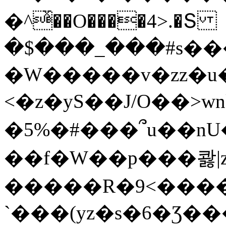
�^ͯ��O����4>.�Տ
�$���_���#s��
�W�����v�zz�u�
<�z�yS��J/O��>wn
�5%�#���՞u��nU
��f�W��p���콿|z
�����R�9<����
`���(yz�s�6�Ʒ�