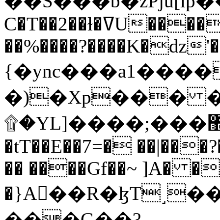
C�T��2��ɫ�ߜU����2�L�����m" �
��%����?����K�ǳ'�
{�ync���a1����
�)�Xp��� �
۩�YL]����;���׿�޽������+��k��o���O�Zt�6�[a��v_r;�b�f���==
�tT��E��7=� ��|���?
�� ����Gf��~ ]A� �
�}A��R�ɮT˼�
���G��?