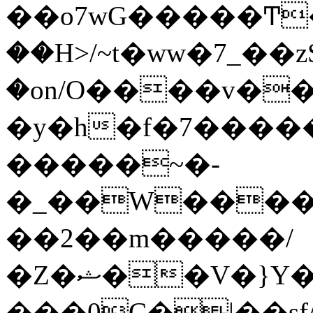
��o7wG�����Ͳ
��H>/~t�ww�7_��z
�on/O����v�
�y�h�f�7����
�����~�-
�_��W����;
��2��m�����/
�Z�ޝ��V�}Y�I�ծ�O�����S��]z��w��7�޷�����h���u��7w.ϻ���8X��ͮ�����W�dm�Jߜ��q/>?
���0C�|��sf