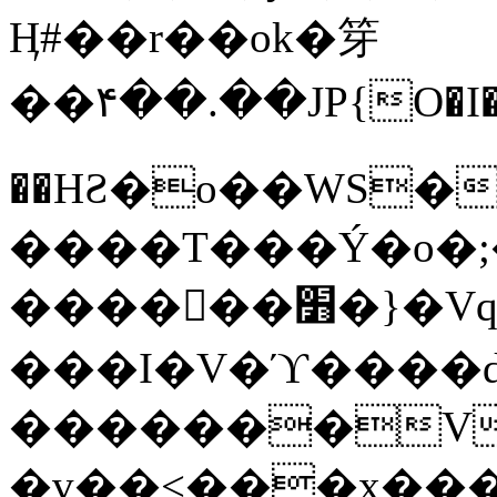
Ӊ#��r��ok�笌
��۴��.��JP{O�I
��ΗƧ�o��WS�
����T���Ý�o�;����������
������׻�}�Vq���j¯���P�.QwO�ｓ
���I�V�ϓ����d
�������V
�v��<���x���ۻ��a���R_�n���