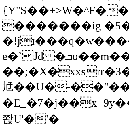
{Y"S��+>W�^F�
�������ig �5
�!jɪ���q�w��
e�`Jd �ܒo��m��1��d|
��;�X�xxsrr�
㝼��U�-��"��zȿ
�E_�7�j��x+9y�
쫝U'�'�