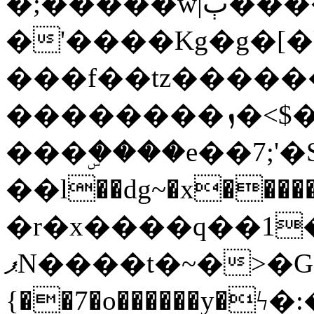
�;�����w|ٻ����<-
�'����Kg�g�[�k
���f��tz�����
��������ܙ�<$��������s���
���ۣ����e��7;'�Sc����ߋv
��l��dg~�x������G��6�{`�g���ݝ
�r�x����q��1
ޕN����t�~�>�G�{�Wރ�sl̞�@x_:�ˏ��՛��zU;wk�F�m�q}
{��7�o������y�