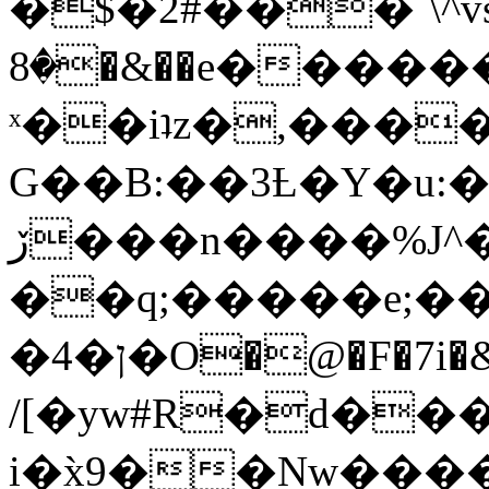
�$�2#���`\^vs
�8�&��e�������:�\���{��9�����g��f�r?
ˣ��iʇz�,���
G��B:��3Ƚ�Y�u:�
ڒ���n����%J^�}
��q;�����e;��
/[�yw#R�d���
i�x̀9��Nw����