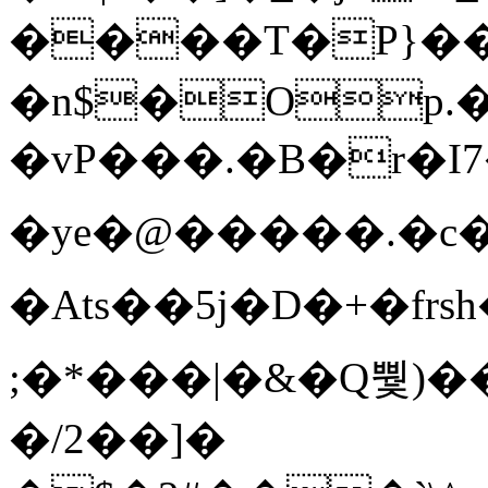
����T�Ρ}�
�n$�Op.
�vP���.�B�r�I7�gp~H
�ye�@��� ��.�c
�Ats��5j�D�+�fr
;�*���|�&�Q뿿)�
�/2��]�