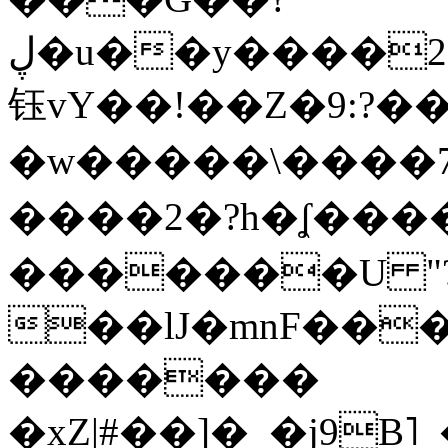
ڸ�u��y����2o�Gc���t!W���k+(���
钰vY��!��Z�9:?� �
�w�����\����7�
����2�?h�ʆ 
�������U "?
��lJ�mnF��
�������
�xZ|#��]�_�j9B