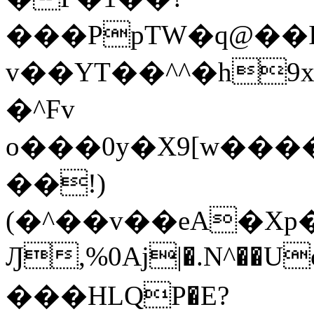
���PpTW�q@��
v��YT��^^�h9x
�^Fv
o���0y�X9[w��
��!)
(�^��v��eA�Xp�>0�+*���h����s�ײT)D$%�AQ�To�*�>W�^�=�.
Ԓ,%0Aj|�.N^��Uc
���HLQP�E?