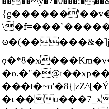
����~\y�7�0���:���&�_DN#�
{g������'��v�
\�f=���`�����
ꧽ�(�����&�]j
ǫ�*8�x���Km�v
�o.�"�@t��xp�
���t�~o'�8{|zZ^[�
�c��u���7_xg{���Q�n4���