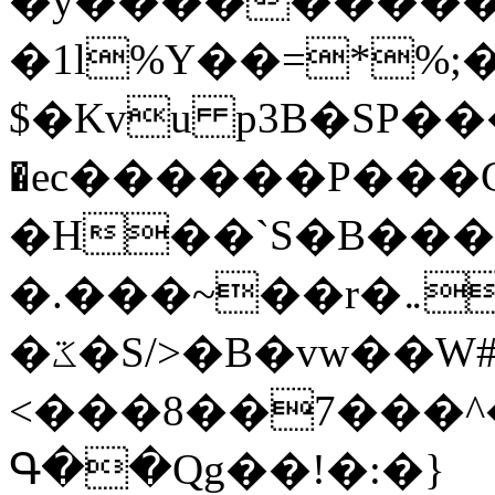
�y�����������
�1l%Y��=*%
$�Kvu p3B�SP�
�ec������P���G
�H��`S�B��
�.���~��r�޼�}�܅�mؕWu���K}
�ػ�S/>�B�vw��W#�I��*]\W��)Ħ�1��fC}
<���8��7���
Գ��Qg��!�:�}