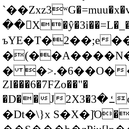
`��Zxz3ʷG�=muu�
��񛆻X�ŷ�3i��=L�
ъYE�T�2��;e�
�(��A����
� �>.�6��O��
ZI���6�7FZo��"�
�D��J2X3�ߑ�3o�|aak�q�@����]�K���w���r;�
�Dt�\}x S�X�]Ό�