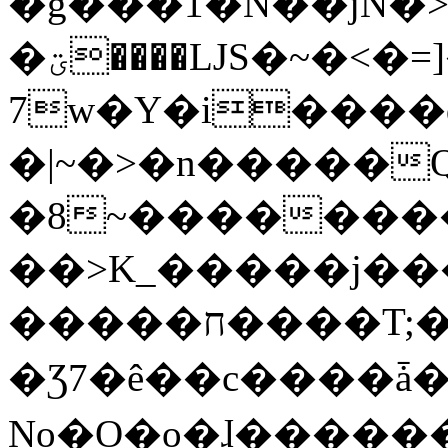
�g���1�N��jN�
�ؾ����ǇS�~�<�=]����^vz��{{��t�%
7w�Y�i����
�|~�>�n�����
�8~��������
��>K_�����j��
�����ח����T;�uU�w��oovW�N�\�v�̓��N��6xz��z^��s�;
�Ʒ7�ê��c����ǡ�Oo
No�O�o�ɺ����