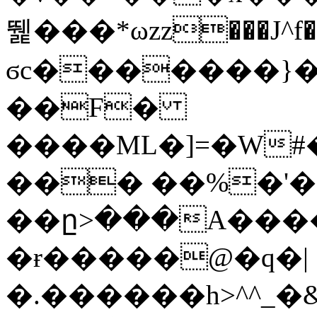
뛡���*ωzz���J^f�o
ϭc�������}��
�
�F�
����ML�]=�W#
��� ��%�'�
��ը>���A����
�ɍ�����@�q�|
�.������h>^^_�