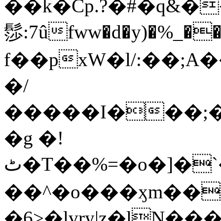
��k�Cp.?�#�q&�
髿:7ûfww�d�y)�%_�����>
f��pxW�l/:��;A
�/
�����I���;�
�g �!
ٹ�T��%=�o�]�`�8mxݽ������˳���0�n̾X'��3ǘ9����������I�&��G�������z>��]�%��/
��^�o���ӽm��ܑ�wOooOn���������
�6>�lvry|z�lN���