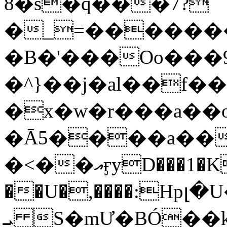
8�s�q���7?
�_=�����
�B�'���Oo���9
�^}��j�al��f
�x�w�r���a�
�Ā5����a��
�<��އӻyD���1�KS�w���!
��U�,����:Hpլ�U�K��_y4߼��O���
ܝ S�mƯ�BÓ�