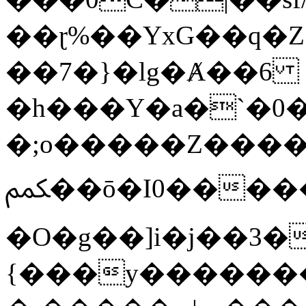
��ɽ%��YxG��q�
��7�}�lg�Ⱥ��6
�h���Y�a�`�0�
�;o�����Z������
ﶻ��ō�I0�����o�b�{L������3����2�O.z���/
�O�g��]i�j��3�u�̨S;�ܳ
{���y������