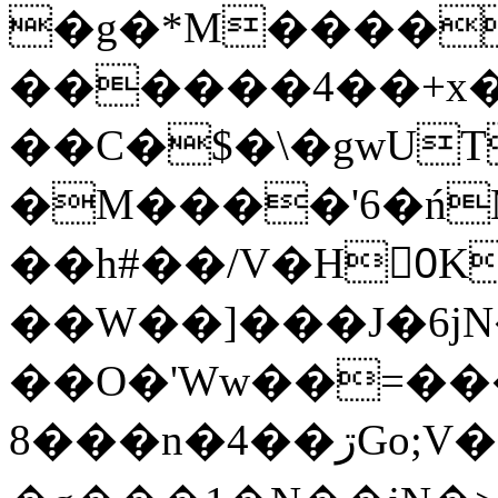
�g�*M����
������4��+x�
��C�$�\�gwUT
�M����'6�ń
��h#��/V�H0ٍK�7'�1�L�A�2
��W��]���J�6jN
��O�'Ww��=���
�8��n�4��ڗGo;V���y��4����n�7�v���Lu�/