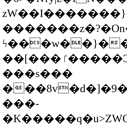
zW��I�������}�
�������z�?�O
ϟ���w��}��
��[���ٵ�����Ͻ���������x�ս��Apq�����޻�V����O�cp����ٝy{����:�k�ןNݯOOCyx6���&���?
���s���
���8v�d�]�9��6
���-
�K�����q�u>ZWOO�w��߼��W�a���p��