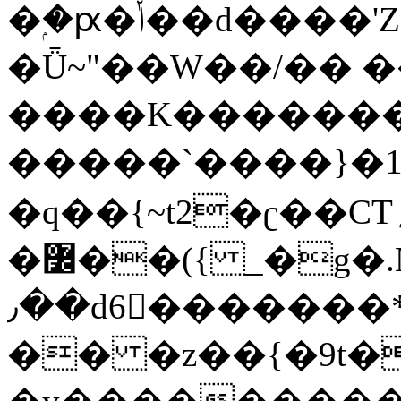
�ۭ�ԗ�ݳ��d����'Z����>!pQ}
�Ǖ~"��W��/�� ��
����K�������
�����`����}�1
�q��{~t2�ʗ��CT؍���������{�~}ur����u�}o����(�:�j���=����{�۝Vo�An��J^��������M\M�'{{l�i
�߼��({ _�g�.Nfӻg����f7z91o^��̤^�>��2�`�:|#dk�{>�>>&�tsw�Nwo�?
٫��d6򆧇�������*��[|^]oo���NW~zz>�X&�u�=K?
�� �z��{�9t�