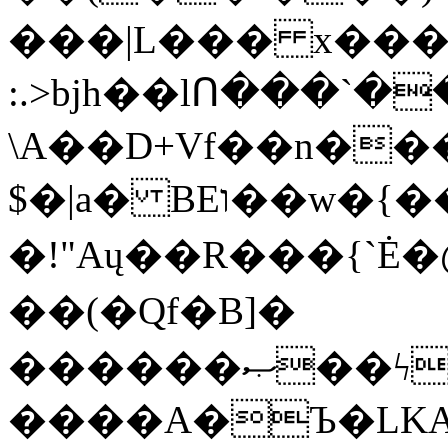
���|L��� x���b
:.>bjh��lՈ���`
\A��D+Vf��n��
$�|a� BEו��w�{���;���q�X��d%�������W� hU�(�1�Ū}9�S�F<��i�L3�;�
�!"Aų��R���{`
��(�Qf�B]�
������ޞ��ϟak��r��_39$�8�p���7�2�yIZ�R��x��/
����A�Ъ�LKA