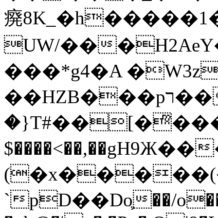
㾱8K_�h�����1
UW/���H2AeY�
���*g4�A �W3z
��HZB���pר��b�wO�N��{@H�m�F{���ۣ��?
�}T#��[�ͫ���
$����<��,��gH9Ж
(�x�����
`pD��Do֛��/o��