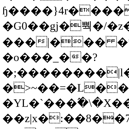
ɧ����}4r����
�G0��gj�뿩�/�z
���|��� �
�o���_��?
�;��������|
�>~��=�L��
�YL�`���߬�\�X�
��z|x�:��8�