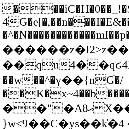
���iC�H�0��_!
4G�e[�,��n���I�E&��
�^�N������������mI��p�
������z�I2>z��
��qu4��qᏽ4H&A
��w��^�ү��{nƓ�/
��K�x~4��b�����
��"�Aޙ8X��M��K�D
}w<9��C�ys��k҆�޼� :���4�� 4�E0���oӮ�