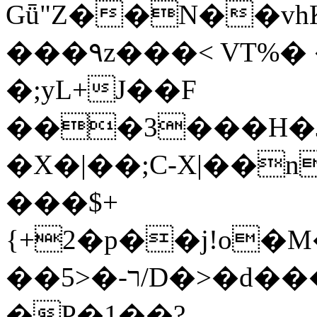
Gǖ"Z��N��v
���٩z���< VT%� �}z�XEu�<ं�Q!
�;yL+J��F
���3���H�J:~�
�X�|��;Ϲ-X|��n
���$+
{+2�p��j!o�
��ר-�<5/D�>�d�����1!u8JP�@TE�
�P�1��?