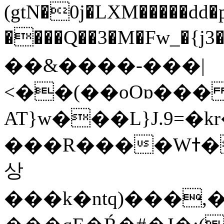
(gtN�0j�LXM�����dd
����Q��3�M�Fw_�{j3��]=����
��&����-���|
<��(��oOɒ���
AT}w���L}J.9=�
���R����Wߙ���o�O���ӯ��������?
상
���k�ntq)���,