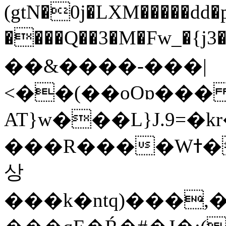
(gtN�0j�LXM�����dd
����Q��3�M�Fw_�{j3��]=����
��&����-���|
<��(��oOɒ���
AT}w���L}J.9=�
���R����Wߙ���o�O���ӯ��������?
상
���k�ntq)���,