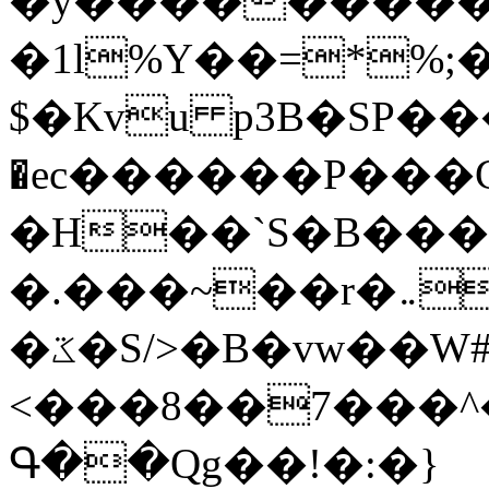
�y�����������
�1l%Y��=*%
$�Kvu p3B�SP�
�ec������P���G
�H��`S�B��
�.���~��r�޼�}�܅�mؕWu���K}
�ػ�S/>�B�vw��W#�I��*]\W��)Ħ�1��fC}
<���8��7���
Գ��Qg��!�:�}