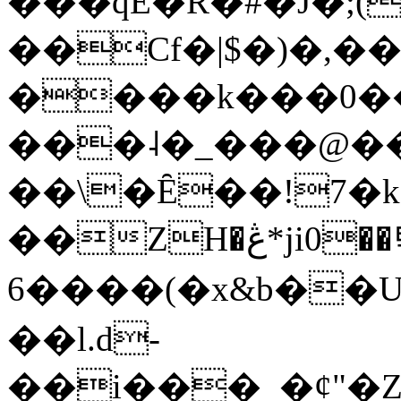
���qE�Ŕ�#�J�;(
��Cf�|$�)�,�
����k���0�
���˨�_���@��
��\�Ȇ��!7�k
��ZH�ڠ*ji0��탃
6����(�x&b��
��l.d-
��i���_�ȼ"�Z�����׋����\�\�w3�|W'�L8y<#�Y�HX�*b��.̏