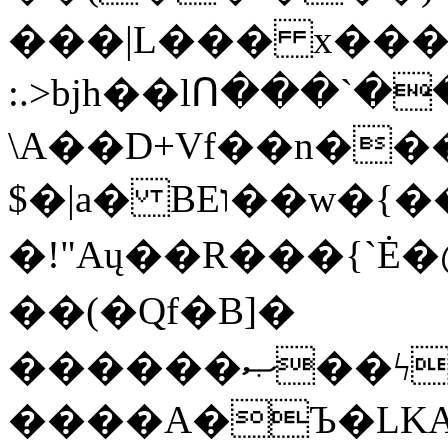
���|L��� x���b
:.>bjh��lՈ���`
\A��D+Vf��n��
$�|a� BEו��w�{���;���q�X��d%�������W� hU�(�1�Ū}9�S�F<��i�L3�;�
�!"Aų��R���{`
��(�Qf�B]�
������ޞ��ϟak��r��_39$�8�p���7�2�yIZ�R��x��/
����A�Ъ�LKA