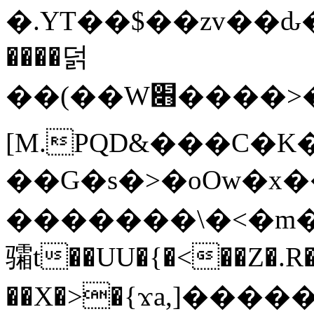
�.YT��$��zv��ԃ
����덝
��(��W׋����>��O>�d�%Y�@�@ڻ<�z{rc&׻��z�����AeK�^�����������˩t��=x~
[M.PQD&���C�K
��G�s�>�oOw�x�
�������\�<�m�PU�5�Ǉ*X�
骦t��UU�{�<��Z�.R�
��X�>�{ϫa,]�����