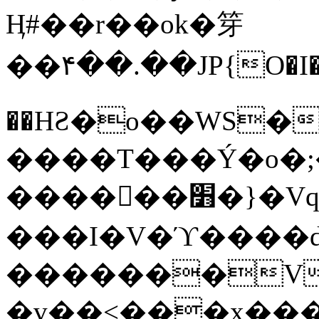
Ӊ#��r��ok�笌
��۴��.��JP{O�I
��ΗƧ�o��WS�
����T���Ý�o�;����������
������׻�}�Vq���j¯���P�.QwO�ｓ
���I�V�ϓ����d
�������V
�v��<���x���ۻ��a���R_�n���