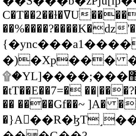
C�T��2��ɫ�ߜU����2�L�����m" �
��%����?����K�ǳ'�
{�ync���a1����
�)�Xp��� �
۩�YL]����;���׿�޽������+��k��o���O�Zt�6�[a��v_r;�b�f���==
�tT��E��7=� ��|���?
�� ����Gf��~ ]A� �
�}A��R�ɮT˼�
���G��?