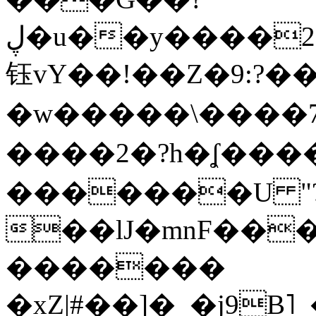
ڸ�u��y����2o�Gc���t!W���k+(���
钰vY��!��Z�9:?� �
�w�����\����7�
����2�?h�ʆ 
�������U "?
��lJ�mnF��
�������
�xZ|#��]�_�j9B