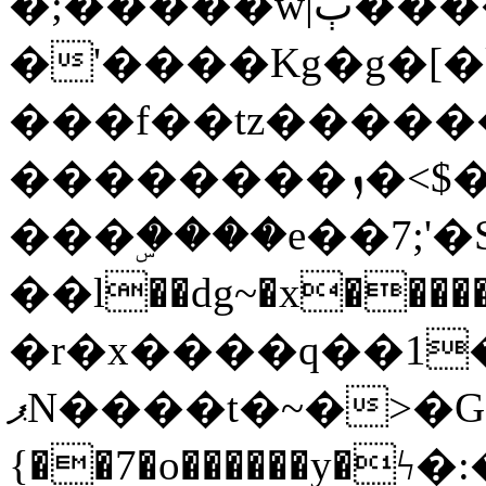
�;�����w|ٻ����<-
�'����Kg�g�[�k
���f��tz�����
��������ܙ�<$��������s���
���ۣ����e��7;'�Sc����ߋv
��l��dg~�x������G��6�{`�g���ݝ
�r�x����q��1
ޕN����t�~�>�G�{�Wރ�sl̞�@x_:�ˏ��՛��zU;wk�F�m�q}
{��7�o������y�