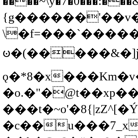
����~\y�7�0���:���&�_DN#�
{g������'��v�
\�f=���`�����
ꧽ�(�����&�]j
ǫ�*8�x���Km�v
�o.�"�@t��xp�
���t�~o'�8{|zZ^[�
�c��u���7_xg{���Q�n4���