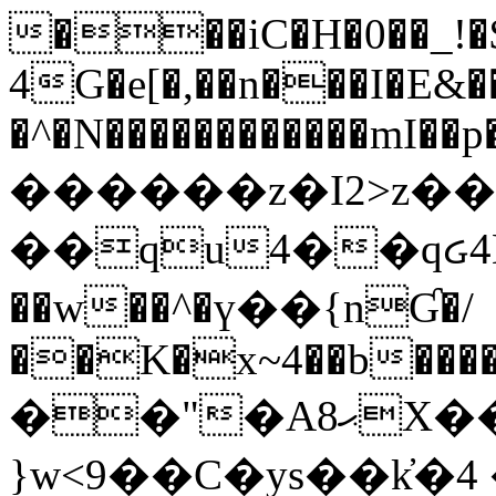
���iC�H�0��_!
4G�e[�,��n���I�E&��
�^�N������������mI��p�
������z�I2>z��
��qu4��qᏽ4H&A
��w��^�ү��{nƓ�/
��K�x~4��b�����
��"�Aޙ8X��M��K�D
}w<9��C�ys��k҆�޼� :���4�� 4�E0���oӮ�