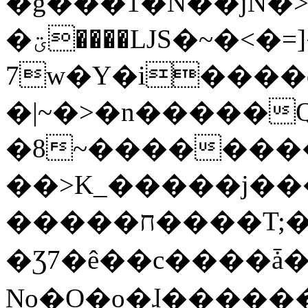
�g���1�N��jN�
�ؾ����ǇS�~�<�=]����^vz��{{��t�%
7w�Y�i����
�|~�>�n�����
�8~��������
��>K_�����j��
�����ח����T;�uU�w��oovW�N�\�v�̓��N��6xz��z^��s�;
�Ʒ7�ê��c����ǡ�Oo
No�O�o�ɺ����