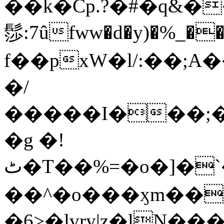
��k�Cp.?�#�q&�
髿:7ûfww�d�y)�%_�����>
f��pxW�l/:��;A
�/
�����I���;�
�g �!
ٹ�T��%=�o�]�`�8mxݽ������˳���0�n̾X'��3ǘ9����������I�&��G�������z>��]�%��/
��^�o���ӽm��ܑ�wOooOn���������
�6>�lvry|z�lN���