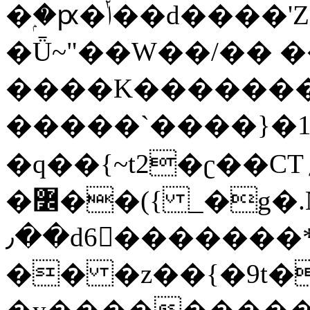
�ۭ�ԗ�ݳ��d����'Z����>!pQ}
�Ǖ~"��W��/�� ��
����K�������
�����`����}�1
�q��{~t2�ʗ��CT؍���������{�~}ur����u�}o����(�:�j���=����{�۝Vo�An��J^��������M\M�'{{l�i
�߼��({ _�g�.Nfӻg����f7z91o^��̤^�>��2�`�:|#dk�{>�>>&�tsw�Nwo�?
٫��d6򆧇�������*��[|^]oo���NW~zz>�X&�u�=K?
�� �z��{�9t�