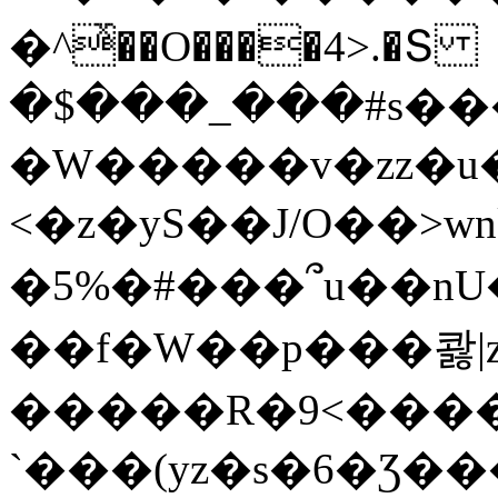
�^ͯ��O����4>.�Տ
�$���_���#s��
�W�����v�zz�u�
<�z�yS��J/O��>wn
�5%�#���՞u��nU
��f�W��p���콿|z
�����R�9<����
`���(yz�s�6�Ʒ�