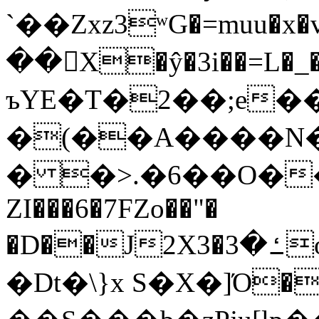
`��Zxz3ʷG�=muu�
��񛆻X�ŷ�3i��=L�
ъYE�T�2��;e�
�(��A����
� �>.�6��O��
ZI���6�7FZo��"�
�D��J2X3�ߑ�3o�|aak�q�@����]�K���w���r;�
�Dt�\}x S�X�]Ό�