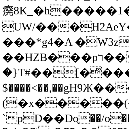
㾱8K_�h�����1
UW/���H2AeY�
���*g4�A �W3z
��HZB���pר��b�wO�N��{@H�m�F{���ۣ��?
�}T#��[�ͫ���
$����<��,��gH9Ж
(�x�����
`pD��Do֛��/o��