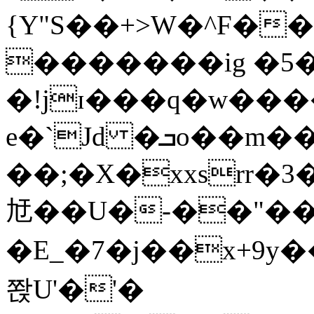
{Y"S��+>W�^F�
�������ig �5
�!jɪ���q�w��
e�`Jd �ܒo��m��1��d|
��;�X�xxsrr�
㝼��U�-��"��zȿ
�E_�7�j��x+9y�
쫝U'�'�