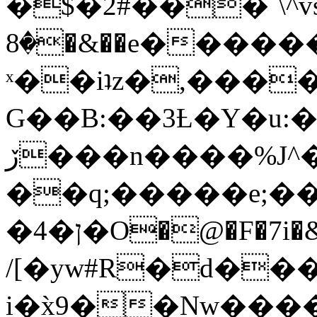
�$�2#���`\^vs
�8�&��e�������:�\���{��9�����g��f�r?
ˣ��iʇz�,���
G��B:��3Ƚ�Y�u:�
ڒ���n����%J^�}
��q;�����e;��
/[�yw#R�d���
i�x̀9��Nw����