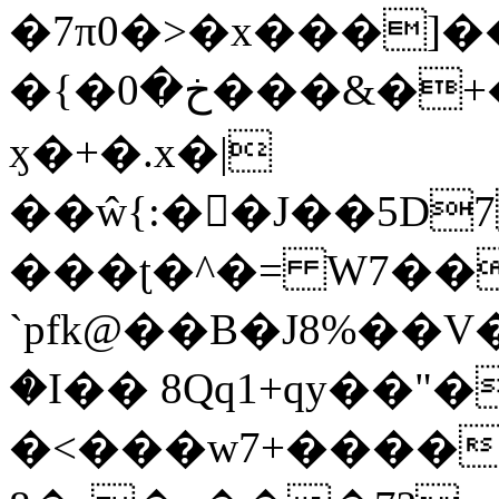
�7π0�>�x���]
�{�خ�0���&�+�zwYFEÙ4�~�_�̾�
ӽ�+�.x�|
��ŵ{:��J��5D7��
���ʈ�^�= W7��
`pfk@��B�J8%��V����\ߤ��/o��d��6b�@��J�tqw3�}>Y]������<�b��̌��{B���~v_v��fT`��88��
�I�� 8Qq1+qy��"�
�<���w󠒪7+�����X�n�F�a��M