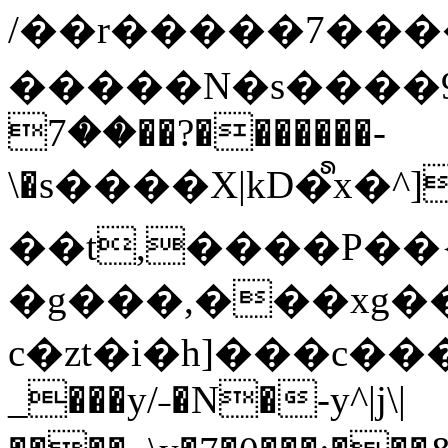
/��r�����7��
�����N�s����9�j
��7��?�������-
\�s����X|kD�᩺x
��t,����P��{
�g���,���xg�
c�zt�i�h]���c���
_���y/˗�N�-y^|j\|