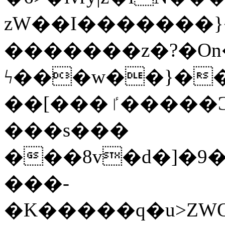
zW��I�������}�
�������z�?�O
ϟ���w��}��
��[���ٵ�����Ͻ���������x�ս��Apq�����޻�V����O�cp����ٝy{����:�k�ןNݯOOCyx6���&���?
���s���
���8v�d�]�9��6
���-
�K�����q�u>ZWOO�w��߼��W�a���p��