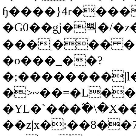
ɧ����}4r����
�G0��gj�뿩�/�z
���|��� �
�o���_��?
�;��������|
�>~��=�L��
�YL�`���߬�\�X�
��z|x�:��8�