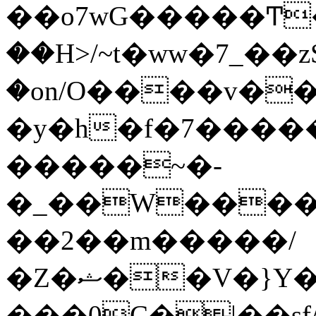
��o7wG�����Ͳ
��H>/~t�ww�7_��z
�on/O����v�
�y�h�f�7����
�����~�-
�_��W����;
��2��m�����/
�Z�ޝ��V�}Y�I�ծ�O�����S��]z��w��7�޷�����h���u��7w.ϻ���8X��ͮ�����W�dm�Jߜ��q/>?
���0C�|��sf