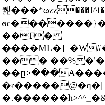
뛡���*ωzz���J^f�o
ϭc�������}��
�
�F�
����ML�]=�W#
��� ��%�'�
��ը>���A����
�ɍ�����@�q�|
�.������h>^^_�