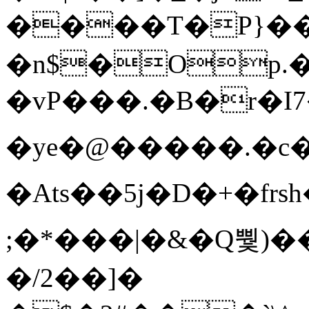
����T�Ρ}�
�n$�Op.
�vP���.�B�r�I7�gp~H
�ye�@��� ��.�c
�Ats��5j�D�+�fr
;�*���|�&�Q뿿)�
�/2��]�