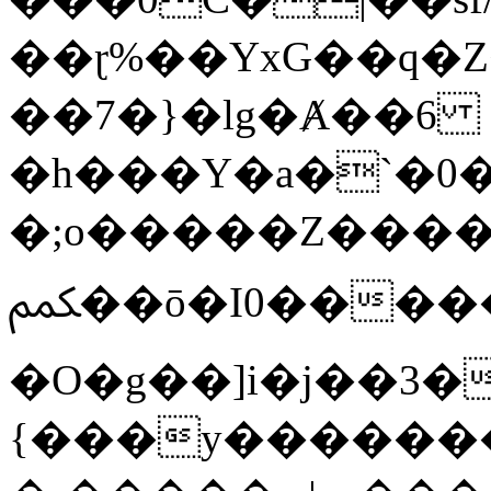
��ɽ%��YxG��q�
��7�}�lg�Ⱥ��6
�h���Y�a�`�0�
�;o�����Z������
ﶻ��ō�I0�����o�b�{L������3����2�O.z���/
�O�g��]i�j��3�u�̨S;�ܳ
{���y������