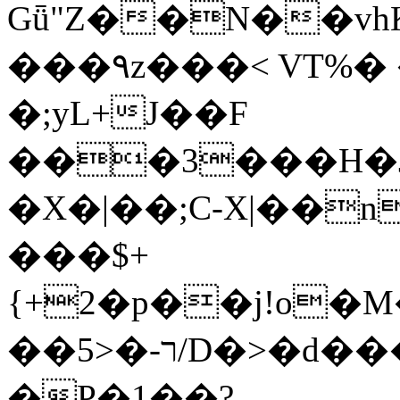
Gǖ"Z��N��v
���٩z���< VT%� �}z�XEu�<ं�Q!
�;yL+J��F
���3���H�J:~�
�X�|��;Ϲ-X|��n
���$+
{+2�p��j!o�
��ר-�<5/D�>�d�����1!u8JP�@TE�
�P�1��?