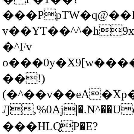
���PpTW�q@��
v��YT��^^�h9x
�^Fv
o���0y�X9[w��
��!)
(�^��v��eA�Xp�>0�+*���h����s�ײT)D$%�AQ�To�*�>W�^�=�.
Ԓ,%0Aj|�.N^��Uc
���HLQP�E?