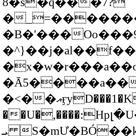
8�s�q���7?
�_=�����
�B�'���Oo���9
�^}��j�al��f
�x�w�r���a�
�Ā5����a��
�<��އӻyD���1�KS�w���!
��U�,����:Hpլ�U�K��_y4߼��O���
ܝ S�mƯ�BÓ�