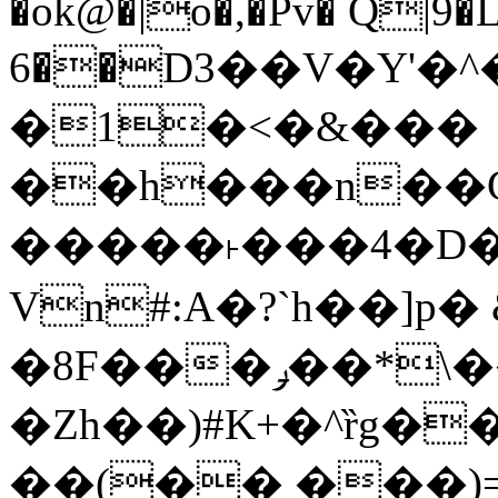
�ok@�|o�,�Pv� Q|9
6��D3��V�Y'�
�1�<�&���
��h���n��Cd
�����˫���4�D�
Vn#:A�?`h��]p�
�8F���ݛ��*\��U��S
�Zh��)#K+�^ȑg�
��(�� ���)=�