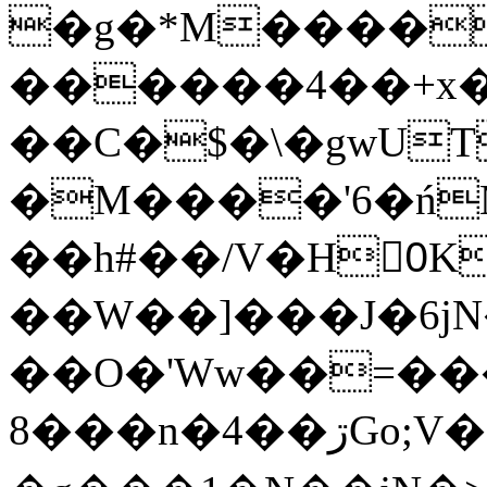
�g�*M����
������4��+x�
��C�$�\�gwUT
�M����'6�ń
��h#��/V�H0ٍK�7'�1�L�A�2
��W��]���J�6jN
��O�'Ww��=���
�8��n�4��ڗGo;V���y��4����n�7�v���Lu�/