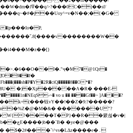
`��4��>��i���> ��2��m�����/
B����q~�#�j��Uoy^=v�N��;�{�G�
�>.�6��O��I�."ҷ�M7�@1Qr�
Fb���(���sh�P�Y�2R�ciQ�����8��O*�?
s����nl�%Z�@�M�&� �������U "?
�U� W{?����T�Ρ}��R��簌쇦�v�|
e�@���
]� �$�2#���`\^vs�LΔz����e�۔