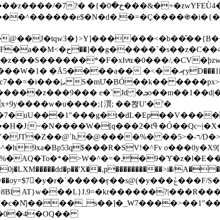
&�+�zwYFEÙ4�~�_�̾� ӽ�+�.x�|
�N�d�.�=�Ç����֍�i�{���fZV�nw�����ەys��2��`m��
�4�;�^�� 8�s�q���7?
���S������*�F�xIvͯɶ�0���/,�CV�ϸzw
����a�� �<��އӻyD���1�KS�w���!
��U�,����:Hpլ�U�K��_y4߼��O����_@c7��=�i���|ܝ S�mƯ�BÓ��k�� ����p
x
�m��1��d|��;�X�xxsrr�3��J�I�@3g�g��㝼
x+9y����w�u����;{㵋; ��쫝U'�'�
uU���1"���g�t�dL�Ep��V�����8u� ��
�}z�XEu�<ं�Q!�;yL+J��F �
���%� ��ר-�<5/D�>�d�����1!u8JP�@TE� �P�1��?
^�h9xa�Bp53q$���R�ЅV!�^Fv o���0y�
�0j�LXM�����dd�p��'X��,p����������>i�/A���
`�����ӻ��s@(�y���ݞ���F/S��_T��Õ�������w��h�'U��_��L!
L}J.9=�kr������?|���R����Wߙ���o�O���ӯ�����
�c�N̐j����_s��]�_W7����>��1"��
��0�4�OQ��