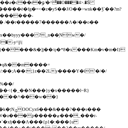
ͯ��O����4>.�Տ
�ё�fg�=<�z�yS��J/O��>wnk��ǯ`��?m?
�'������-
 /��r�����7������Λ�/��o��
]x��byyy��� ?_n��Ɲw�/
-y^|j\|
�����/ϟ���w��}
��`�xɧ���Λ���{p1�:���{u