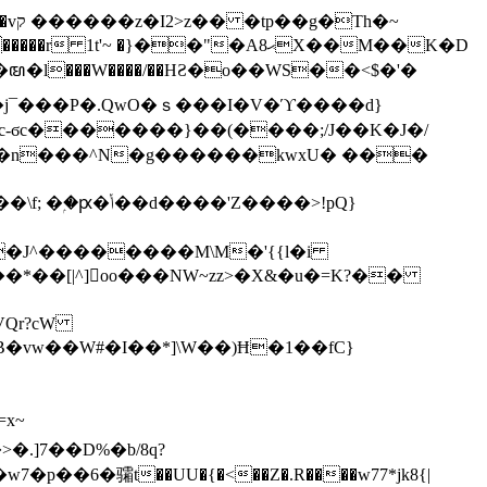
h�~
'~ �}��"�Aޙ8X��M��K�D
�n���^N�g������kwxU� ���
'Z����>!pQ}
VQr?cW
.]7��D%�b/8q?