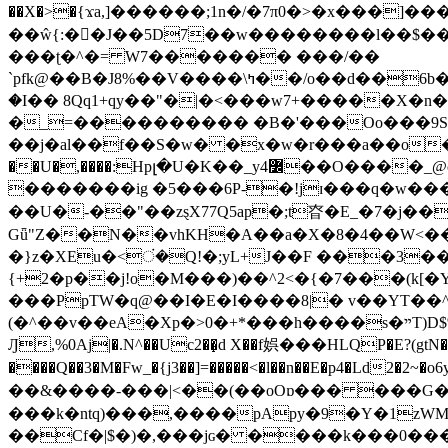
��X�>�{ϫa,]������;1n�/�7π0�>�x���]�����z����/�7?� �{�خ�0���
��ŵ{:��J��5D7��w��������l��$����^������e$
���ʈ�^�= W7������� ���/��
`pfk@��B�J8%��V����\ߤ��/o��d��6b�@��J�tqw3�}>Y]������<�b��̌��{B���~v_v��fT`��88���i⥀��>�����>�ޯ�'�����?
�I�� 8Qq1+qy��"�|�<���w󠒪7+�����X�n�F�a��M<�ح��]��g�����`�s��z�C�
�_=���������� �B�'���Oo���9S�z
��j�al��f��S�w� �x�w�r���a��o���W�1� �Ā5
�������ig �5���6P-�!jɪ���q�w�������z���9��� e�`Jd �ܒo�
��U�-��"��zȿX77Q5ap�;t昚�E_�7�j��
Gǖ"Z��N��vhKH�A��a�X�8�4��W<��7�
{+2�p��j!o�M���)��^2<�{�7���(k[�Y�JT�Z��@`h,�@�
���PpTW�q@��I�E�I����8|� v��YT��^
(�^��v��eA�Xp�>0�+*���h����s�ײT)D$%�AQ�To�*�>W�^�=�.�9�Ύ҇�z�l�E�����F�U��#�X�#�dM���$��;�)0�g�OH�����w�����ҋ��
Ԓ,%0Aj|�.N^��Uc2��̝d X��f娯���HLQP�E?(gtN
����Q��3�M�Fw_�{j3��]=�����<�l��n��E�p4�Ld2�2~�o6y��oy=$7�y�r�
��&����-���|<��(��oOɒ��� ���G�8Bl AT}w���
���k�ntq)���,����pApy�9�Y�1zWM
��Cf�|$�)�,���jɢ� ����k���0�