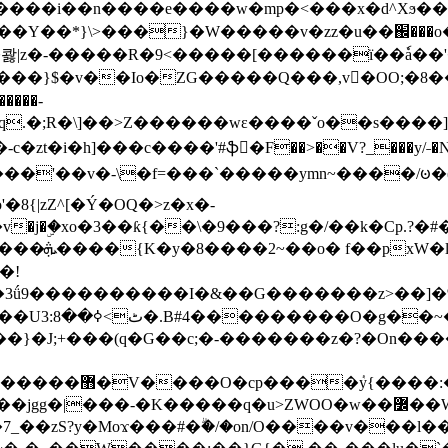
���e����w�mp�<���x�d^Xϧ����a�c��r�ۇ/�^
��*}\>���}�W�����v�zz�u��֌���o����
��콿|z�-�����R�9<�����[������ї��ٗa�
��}$�v��Io�ZG�����Q���,v�OO;�8��
��q.�;R�\]��>Z������wɛ����ˇo��s����
�i�h]���c����'#ֆ�F��>��V?_���y/˗�N�
8{|zZ^[�Ý�OQ�>z�x�-
�Y�ï'�/�/
�!
x�����l~R}
�����}�J;+���(q�G��c;�-�������z�?�On�
�K�����q�u>ZWOO�w��߼��W�a���p�����ޓ���_���r-
7_��zS?y�Moϫ���#�ۗ�/�on/O����v���l