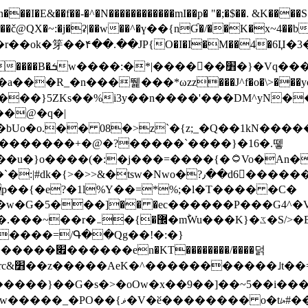
N������������mI��p� "�;�$��. &K����S�vק ������z�I2>z�� �tp��g�T
~:�j�ʡ|��w��^�ү��{nƓ�/��K�x~4��b�����r 1t
���}5ZKѕ��%i3y��n����'���DM^yN�
��@�q�|
08�>z`�{z;_�Q��1kN������\f; �ۭ�ԗ�ݳ��d����
���������+�@�?�����`����}�16�.뗗
p��{�e?�1l%Y��=*%;�l�T���� �C�
�7�w�G�5���]�� �ec������P���G4^�
�W#�I��*]\W��)Ħ�1��fC}
����=/Գ��Qg��!�:�}
��}��G�s�>�oOw�x��9��]��~5��i���>�
�骦t��UU�{�<��Z�.R����w77*jk8{|