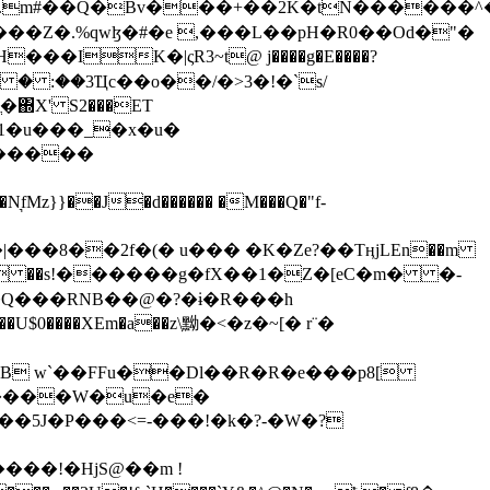
���Z�.%qwɮ�#�e ,���L��pH�R0��Od�"�
��/� � :��3Ҵc��o��/�>3�!�`s/
΍X' S2���ET
�Q���RNB��@�?�ɨ�R���h
X��U$0����XEm�a��z\黝�<�z�~[� r¨�
B w`��FFu��Dl��R�R�e���p8[
�����W�u�e�
���!�HjS@��m !