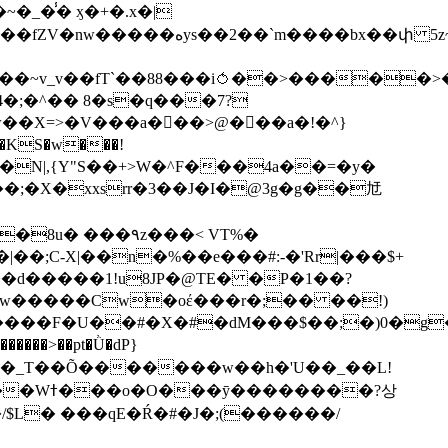
��bx��փ 5z~�>�y4N/
��X=>�V���a��ً�>@���a�!�^}
>�N|,{Y"S��+>W�^F���4a��=�y�
�٩z���< VT%�
��3���H�J:~�N����W�[q���2�tߟ�Ó��Qc~|�X�|��;Ϲ-X|��n�%��e���#:-�
'Rr|���$+
X9[w�����Cw�oέ���r�;�� ��!)
�����>��pt�Ǜ�dP}
���?상
/$L� ���qE�Ŕ�#�J�;(������/