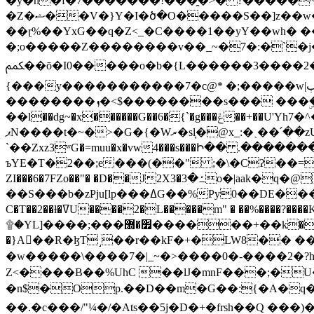
�y�h�f�7�������!���̯�>� ?�����
�Z�ޝ��V�}Y�I�ծ�O�����S��]z��w��7�޷�����h���u��7w.ϻ���8X��ͮ�����W�dm�Jߜ��q/>?���0C�|��sf/
��ɽ%��YxG��q�Z<_�C����1��yY��wh� �
�;o�����Z��������v��_~�7�:�`�j�����
ﶻ��ō�I0�����o�b�{L������3����2�O.z���/�O�g��]i�j��3�u�̨S;�ܳ��������kژ�|p���Io�P,
{���y�����������7�c@* �;�����w|ٻ����<-�'����Kg�g�[�k�)ܹ�X?���f��tz�������˝.8[����v��������W��
��������ܙ�<$��������s��� ���ۣ����e��7;'�Sc����ߋvf������g�2ޓ�?
��l��dg~�x������G��6�{`�g���ݝ��+��U'Yh7�^�8'�o��|�r�x����q��1�g������i����i4���M�z��[}
ޕN����t�~�>�G�{�Wރ�sl̞�@x_:�ˏ��՛��zU;wk�F�m�q}{��7�o������y�ϟ�:�������
`��Zxz3ʷG�=muu�x�vw4���s���Ի�� .�������
ъYE�T�2��;e���(��" ;�\�Cʔ��=
ZI���6�7FZo��"� �D��J2X3�ߑ�3o�|aak�q�@����]�K���w���r;� �Dt�\}x S�X�]Ό�9��f�
��S���b�zPju[lp���ߡG��%Py
C�T��2��ɫ�ߜU����2�L�����m" � ��%����?����K�ǳ'�U4�?ü�Ġ����q־{�ync���a1�����T-�8U� �)�Xp��� ��A�R� ���E-
۩�YL]����;���׿�޽������+��k��o���O�Zt�6�[a��v_r;�b�f���== �tT��E��7=� ��|���?��̅����1n�NEqS-~� vo u �� ����Gf��~ ]A� ��?
�}A��R�ɮT˼��r��kF�+�LW8�� ���G��?ڸ�u��y����2o�Gc���t!W���k+(���钰vY��!
�w�����\����7�|_~�>�� ��0 �-����2
Z<����B��%UhC ��lJ�mnF���;�
�n$�Op.��D��m�G��:{�A�q��/�vP���.�B�
��.�c���/"¼�/�Ats��5j�D�+�frsh��Q ���