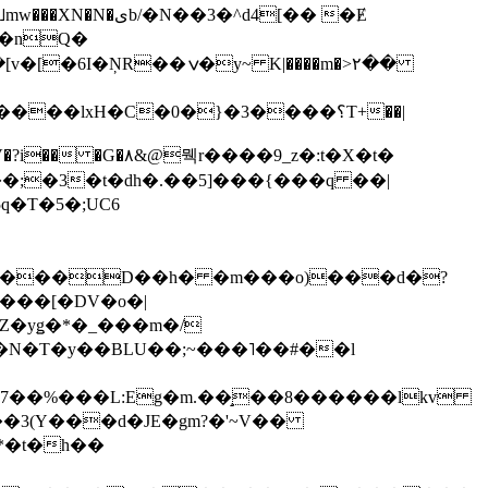
��3�^d4[�� �Ɇ
I�nQ�
�y~ K|����m�>٢��
��lxH�C�0�}�3����؟T+��|
�V�?i�� �G�۸&@뭭r����9_z�:t�X�t�
i��;�3�t�dh�.��5]���{���q ��|
�=���D��h� �m���o)���d�?
Z�yǥ�*�_���m�/
�N�T�y��BLU��;~���˥��#��l
��7��%���L:Eg�m.��̝��8������lkv
*�t�h��