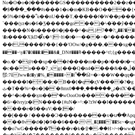
No�O�o�ɺ������GS����������2��z�����i��n�
�$���_���#s���1�ԍ�m�KΒ��O����{��Y
�5%�#���՞u��nU���T,��� ��f�W��p�
`���(yz�s�6�Ʒ�����go��j�ϟ�֜��ŷ���
�����N�s����9�j���^�u,}ݛ;?��7��?�������-
\�s����X|kD�᩺x�^]~h\�t�>~���>�^���
��t,����P��{��'OOw/�g���,���xg��-c�zt
����~\y�7�0���:���&�_DN#���ߢ�����^t!;{g������'��v�-\�f=���`�����ymn~����/ꧽ�(�����&�]j��/ǫ�*8�x���Km�v�m�I}
�o.�"�@t��xp���ӗ����m��p�/���t�~o'�
�c��u���7_xg{���Q�n4����&��ڷ�v�j�ۣ�xo�3��ƙ{��\�9���?:g�/��k�Cp.?�#�q&��m����=
髿:7ûfww�d�y)�%_�����>�t՞��Ӹ=�>��W��qq����ܞ����{K�y�8����2~��o� f��pxW�l/:��;A��:;}z��2Ly���
�����I���;�B��[�q�ʐV����?�g 
ٹ�T��%=�o�]�`�8mxݽ������˳���0�n̾X'��3ǘ9����������I�&��G�������z>��]�%��/
��^�o���ӽm��ܑ�wOooOn����������U3:ٹ>ߦ��8�.B#4���������O�g��~��<{�_��N���}y�
�6>�lvry|z�lN����{#uN�>^:�?zW��I��
����e�$��uV;��]�/
��[���ٵ�����Ͻ���������x�ս��Apq�����޻�V����O�cp����ٝy{����:�k�ןNݯOOCyx6���&���?���s���
���8v�d�]�9��6���;ϟ_�ξ���`��Sͼ~�sg��jgg�|���-
��o7wG�����Ͳ���v�k�۩�-��H>/~t�ww�