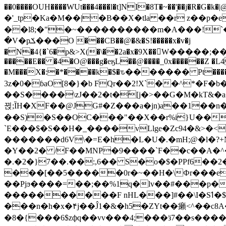
��0����OUH����WUt���4���l�t]NI�8T�~��'͙��j�R�G�k�|@a���
�'_tp�Ka�M��|�B��X�tla ��r z��
��l8;�"�~����������m�A���!`��e���z�
�V�pݎ���O ���CB��@�&�S!�����x�v�j
�N�4{�`6�p&>X(�\��2a�x�9X��򢧰W����
�����E�� �4�O@���g�eӄL��@����_0x������Z �
L4
�M���X�:�*����k�$�ԏ������� Pt����M
3z�0�ɓaO[8�}�b FQr��2!X`��^*�F�
��S����\zJ��2�t�۫[j�>��G�M�kT&�a��J�eK
뀑;ȈH�XF��@JG#�Z���a�jn)a��1��n��ݕ-#�UX��$jفD�D)�p=��ŲQ|V
��S)�S��OC���"��X��r%i}U��g��ᖓ�56�vܚ�
`E���$�S��H�_����vLlge�Zc94�&
�������d6V\�=E�h�L�U�.�mH;@�l�?+N���!#ڊ:�4o��Z�6c���M�m se ���a3
�Y��2� /F��MNP�9����`F��c��A�^�
�.�2�}7��.��:,6�� S�o�$�PPf6�
���[��5�����0r�~��H�\Фr���e�
��Pjϧ����=��;��%1q�lv��#���p�
����������F nHL���]#��\I�Sߗ�$����YǕQ��԰5k�/����LH�\�Ȃ�>��:%u'��3(Y���d�JΕ�gm?�'~V��
���n�h�x�۴j��Ĵ1�&�h5�ZYt��癩<^�� 
�8�{���6$zфq��vv���4;���ӟ7��s�����