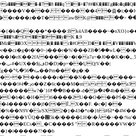
���-�7�8 ���q` ��+�7##�K�|��Eg��o�q��Q�˩mw���XN�N�یb/�N
p�e����V����,������4�즒�i;��
�T�  awՑK@���t ٚ��> ��[v�[�6I�ŅR��ݍ
�;���{�k�Q�;��*����:B k4AB����~�nXO}o���
���%�O/���0��y�K �,9
z���OX�(�:��/� c�#OD�� �I,�V��8��
b�r��cz�g�t�'�0~)���r�%'���ZBۡ�5��wL� �
��2fA����>�(�a7a=�J0��K�t�؂5q�T�5�;UC6
��|
�Pm��`�g�:�
>�<�+�˥\��x���z���N����q� ��
���[�DV�o�|
�����w?�`16۴��B���-d� թ�4�4b��-�
�2�Ú�b�L�H� t6����2U��O���PŚ�2
4����V��jf�[/�Ĕ,X��F. �c�ǰ ��
�%��N9V�a/
SX$2�}�43�*o�}bi#Ӹ*�4W
c8A����ECs�_�C����$ "�R�����VW�$
}�i�����??��b