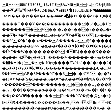
���iC�H�0��_!�$v�D��&4M��a 4G�e[�,��n���I�E&��f��-�^�
��qu4��qᏽ4H&Ae��1��$pC�K�H����������č@QX�
}w<9��C�ys��k҆�޼� :���4�� 4�E0���oӮ� Ӊ#��r��ok�笌��۴��.��JP{O�I�I�M��4�6Џ�3�ꦩ�l���W����/��ΗƧ�o��WS��<$�'�
����T���Ý�o�;����������,|^�ۻ_�U����B�ܭw����:�*|������׻�}�Vq���j¯���P�.QwO�ｓ���I�V�ϓ����d}
�������V�� �v��<���x���ۻ��a���R_�n���뛡���*ωzz���J^f�o�\>���yc-ϭc�������}��(����;/J��K�J�/
�
�F� ����ML�]=�W#�B��i11^��n
��%�'�?��ը>���A����zs@?�ɍ���
�.������h>^^_�&������4��1�6�bUo�o.�� 
�Ǖ~"��W��/�� ����Һ >��?ֿ\}����K�
�q��{~t2�ʗ��CT؍���������{�~}ur����u�}o����(�:�j���=����{�۝Vo�An��J^��������M\M�'{{l�i
�߼��({ _�g�.Nfӻg����f7z91o^��̤^�>��2�`�:|#dk�{>�>>&�tsw�Nwo�?٫��d6򆧇�������*��[|^]oo���NW~zz>�X&�u�=K?��
�z��{�9t�x/�y�����������d:\U�cn
$�Kvu p3B�SP���%"��6�o�rC͆Y2n�p
�H��`S�B���%�O�A���s%Á�P� �.���~��r�޼�}�܅�mؕWu���K}�ػ�S/>�B�vw�
<���8��7���^�����ǫ����wg���$
�.YT��$��zv��ԃ���%ɼ�B
8X�ހ%ޅ��������׏������en�KT��������/����덝
��(��W׋����>��O>�d�%Y�@�@ڻ<�z{rc&׻��z�����AeK�^�����������˩t��=x~
[M.PQD&���C�K���QE��p�ԻX�η^f���
�������\�<�m�PU�5�Ǉ*X��j����=5�_�w�����_�PO��{ޥ�V�ӗ�������� o�t⭟#��w7�p��6