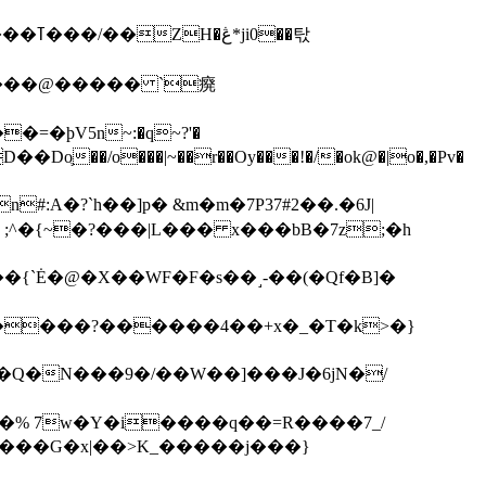
��탃
�/o���|~��r��Oy���!�/�ok@�|o�,�Pv�
#:A�?`h��]p� &m�m�7P
37#2��.�6J|
����?������4��+x�_�T�k>�}
���G�x|��>K_�����j���}