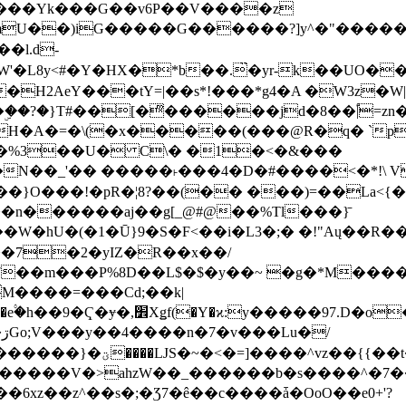
���Yk���G��v6P��V����z
�����G������?]y^�"�������ߠ���/��ZH�ڠ*ji0
�l.d-
H2AeY���tY=|��s*!���*g4�A �W3z�W|
�A�=�\(�x�����(���@R�q� `pD��Do֛�
�Y'�^�%3��U� C\� �1�<�&���
N��_'�� �����˫���4�D�#����<�*!\ Vn
��n������aj��g[_@#@��%Tl���}̄
7��m���P%8D��L$�$�y��~ �g�*M���
M����=���Cd;��k|
�Q�N���9�/��W��]���J�6jN�/
�i����q��=R����7_/
�����V�>ahzW��_������b�s����^�7�