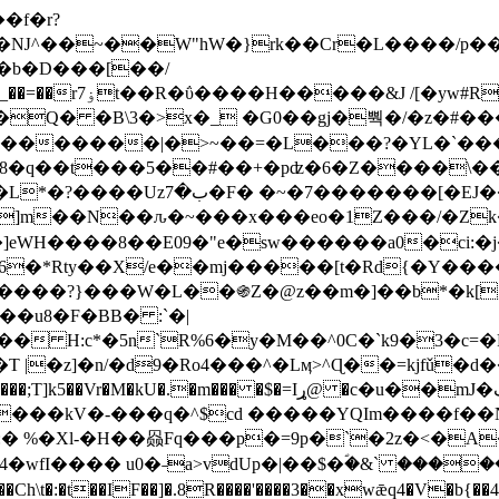
Ǌ^��~��W"hW�}rk��Cr�L����/p��
�ן�4�O�@�F�7i�&�6�īw�:o���X(�������~�~�y���_��=��rۏ7t��R�ΰ����H����
�&J /[�yw#
Q� �B\3�>x�_ �G0��gj�뿩�/�z�#�
�
�������|�>~��=�L���?�YL�`���߬
�w8�q��t���5��#��+�pʣ�6�Z����\�
j]m��N��ԉ�~���x���eo�1Z���/�Z
eWH����8��E09�"e�sw������a0�ci:�j
�X/e��mj�����[t�Rd{�Y�����Ϣ���7[�؏ܡ
���?}���W�L��֍Z�@z��m�]��b*�k[;�
|�z]�n/�d9�Ro4���^�Lӎ>^Ɋ��=kjfǔ�d
�P�����kV�-���q�^$cd �����YQIm����f
:� %�Xl-�H��赑Fq���p�=9p�`�2z�<�A
�wfI���� u0�˗a>vdUp�|��$�ؐ�&` ����