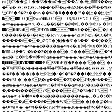
(w{1j0E��@i'��33��mO�`��AJ�ʸߜ���N��e;�vv�3R�5� [���cc�L"�g�r���Wz�.m#��Q�Bv���+��2K�tN������^�}y������Q�ۅUbB,���j�зb*��Q"�zӦc��Y�, B]!hI�KZ�T�5/
�ri�]�#�{\�5dM��ʿ��sy�3ZO�6����%�
냢CES�Ԟ�Zz��wv��%F�R����"5����i FJo߿E�I���J��K^D��iO�I�7<�䌔�l�\�W�H���IK�|ςR3~t@ j����g�E�
�t5��L��(�&wu9��z��2��od�R,%��VN7q�i�m
��ρ���%)�k C��$��(l3��4n+N'� 
��C�d�3o�s6��HY�c0��7��ܭt b���o�;i`�$R�N[z���h�K����-�]T�4�n�k�<ł@1�u���_�x�u�
C���J���ܮ�4�7{�1cVVX���"Z[I^gc? �0X�Ry��'�u��.̼�+��R��RnF$��/XHkDQ��*!"�����
�����#��_:ZQG�(�
j��/C�L��1 ��]��
�v������z��X�!n�Fd�H[l VX��F`R��M�oG�m�������ۼA��XXˮ~��^
�(\��`4�ۣ��Nƾ�k��2�[����pG���(�)
�ed�"td�٥��^(pb��l���7�c8=�U���\Q����wƜ�M�t�l��N��Z#��3E<���X@��|���8��2f�(� u��� �K�Zе?��TӊjLEn��m
�|�����(�Y�2��D���\E�S8/� וH䨺�B���9��u��/؆���5�<�ʾV#2ύ�)e��-�j�*A:�z'%�B��$��d{ڀ ��s!������g�fX��1�Z�[eC�m� �-
�%�J������ �w��A�C��t�n5@��
��l'��0��{��l2?�e�9�"�Z��1�b*�;�ІV:
��(:RL�b��Z[8̦�cg��0�2T,��4HϏ�+k��
�g#n��3�K�OnV)�j��cpK(^J�Xh��
�,���(���9xX���x2�Eù�GU3a
�Uj�\Fؒ�����ou�t��ss����P��J8�G�p� ��Ғ�a� �{?���r8oJI��ȋ
����,d���#�|��WR~�,�{��@�bw�
�Og�_�f���oY2ԁ*a��,K
���(io��x