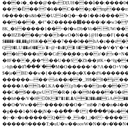
���˨�_���@��eD[UH���ǟ��:����0
��\�Ȇ��!7�k��C���p;�mp���mU��)iG
6����(�x&b��U24�Q�~��1��4����`!�
��i���_�ȼ"�Z�����׋����\�\�w3�|W'�L8y<#�Y�HX�*b��.̏�yr-k��UO����@����� `㾱
8K_�h�����1��+�f�wDb�Vo� UW/���
��HZB���pר��b�wO�N��{@H�m�F{���ۣ��?�}T#��[�ͫ������jd�8��֠|=zn��=�ϸV5n~:�q~?'�
$����<��,��gH9Ж����7���0��hA�z��z�H
Q|9�LU\��aƟ��o`�>@+�x�Ϙ� 6��D3��V
��h���n��Cd��̢��:y��o'�)v�=N�
�8F���ݛ��*\��U��S �Zh��)#K+�^ȑg���}O���!�pR�¦8?��(�� ���)=��La<{� ;^�{~�?���|L��� x���bB�7z;�h
:.>bjh��lՈ���`��M�O�����^�?\A��D+Vf
$�|a� BEו��w�{���;���q�X��d%�������W� hU�(�1�Ū}9�S�F<��i�L3�;� �!"Aų��R���{`Ė�@�X��WF�F�s��˼-��(�Qf�B]�
������ޞ��ϟak��r��_39$�8�p���7�2�yIZ�R��x��/
����A�Ъ�LKA��{p'h�v��]m�;��
��C�$�\�gwUT�R� (�/�M����'6�ń
��h#��/V�H0ٍK�7'�1�L�A�2��a��GAr���e۟�h��9�Ҁ�ɏ�,׾Xǥf(�Y�ϰ:y�����97.D�o
��O�'Ww��=����i/��O�=՟mת �8��n�4��ڗGo;V���y��4����n�7�v���Lu�/
�g���1�N��jN�>��߭��=�1 {����Ӌ�u�������}�ؾ����ǇS�~�<�=]����^vz��{{��t�% 7w�Y
�|~�>�n�����Q�=�_n�}
_|�8~����
�����ח����T;�uU�w��oovW�N�\�v�̓��N��6xz��z^��s�; �Ʒ7�ê��c����ǡ�OoO��e0+'?