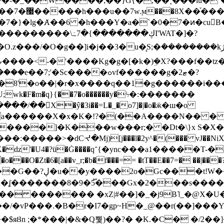
~�-�_��W����;��}G{�,��˳���lu�
�7�}�lg�Ⱥ��6 �h���Y�a�`�0�7�ͷ�cu
����\߸7�{�������ڮI'WAT�]�?
���/��񛆻X�ŷ�3i��=L�_�o7]�|�o�ӝ�ш�o
a������X�x�K�!?�(��A����N�� � 
0��DE�����:�����>�dCᔵ�Mj)[j���l�2y^�(
��� vJ��NiX
��Z�9:?� ����?
�?h�ʆ �������8�9�5֟���Gx�2���
U�� ������� �xZ|#��]�_�j9B˥_�@X
r�I7�gp~H�_@��r(��]���Yb��ڃE����)b��`B� �y
)��$яȢn ;�*���|�&�Q뿿)��?� �K.�C� �/2��