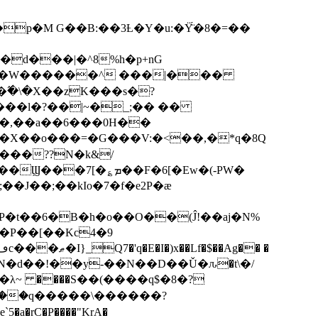
p�M G��B:��3Ƚ�Y�u:�Ÿ̈́�8�=��
R�d���|�^8%h�p+nG
�W������^ ���|���
�\�X��zK���s�ּ?
���l�?��|~�_;�� ��
k�X��o���=�G���V:�<��,�*q�8Q
���??N�k&/
��F�6[�Ew�(-PW�
�J��;��kIo�7�f�e2P�ӕ
��P��[��Kc4�9
��N�d��!��y-��N��D��Ǔ�ԉ�t\�/
�λ~ ����S��(����q$�8�?
��q�����\������?