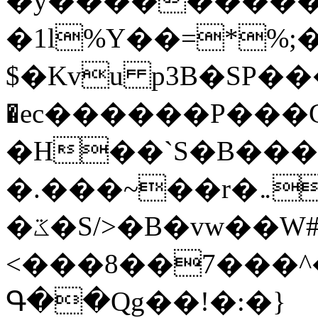
�y�����������
�1l%Y��=*%
$�Kvu p3B�SP�
�ec������P���G
�H��`S�B��
�.���~��r�޼�}�܅�mؕWu���K}
�ػ�S/>�B�vw��W#�I��*]\W��)Ħ�1��fC}
<���8��7���
Գ��Qg��!�:�}