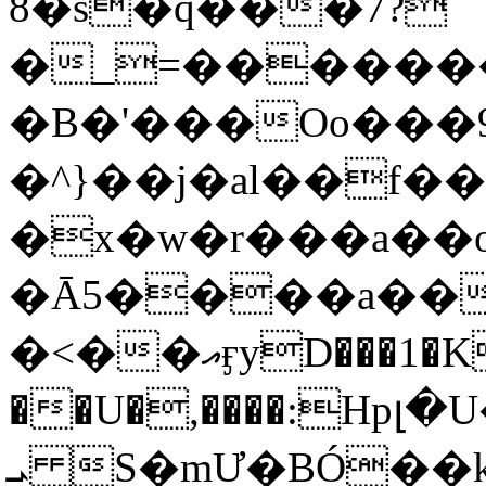
8�s�q���7?
�_=�����
�B�'���Oo���9
�^}��j�al��f
�x�w�r���a�
�Ā5����a��
�<��އӻyD���1�KS�w���!
��U�,����:Hpլ�U�K��_y4߼��O���
ܝ S�mƯ�BÓ�