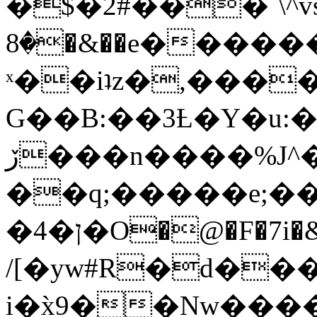
�$�2#���`\^vs
�8�&��e�������:�\���{��9�����g��f�r?
ˣ��iʇz�,���
G��B:��3Ƚ�Y�u:�
ڒ���n����%J^�}
��q;�����e;��
/[�yw#R�d���
i�x̀9��Nw����