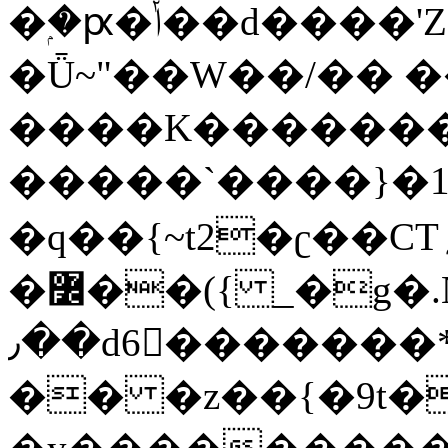
�ۭ�ԗ�ݳ��d����'Z����>!pQ}
�Ǖ~"��W��/�� ��
����K�������
�����`����}�1
�q��{~t2�ʗ��CT؍���������{�~}ur����u�}o����(�:�j���=����{�۝Vo�An��J^��������M\M�'{{l�i
�߼��({ _�g�.Nfӻg����f7z91o^��̤^�>��2�`�:|#dk�{>�>>&�tsw�Nwo�?
٫��d6򆧇�������*��[|^]oo���NW~zz>�X&�u�=K?
�� �z��{�9t�