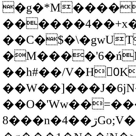
�g�*M����
������4��+x�
��C�$�\�gwUT
�M����'6�ń
��h#��/V�H0ٍK�7'�1�L�A�2
��W��]���J�6jN
��O�'Ww��=���
�8��n�4��ڗGo;V���y��4����n�7�v���Lu�/