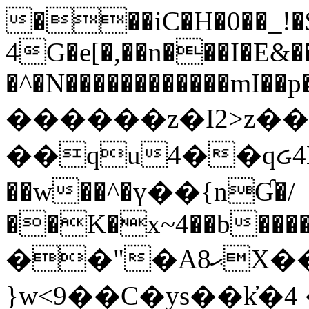
���iC�H�0��_!
4G�e[�,��n���I�E&��
�^�N������������mI��p�
������z�I2>z��
��qu4��qᏽ4H&A
��w��^�ү��{nƓ�/
��K�x~4��b�����
��"�Aޙ8X��M��K�D
}w<9��C�ys��k҆�޼� :���4�� 4�E0���oӮ�