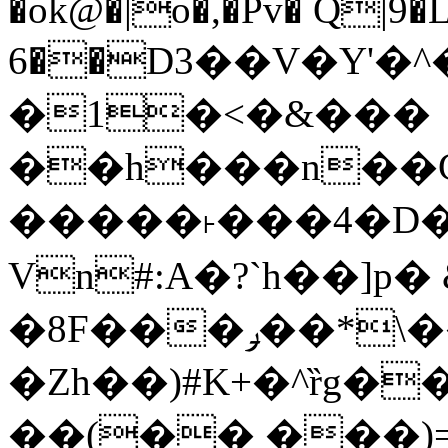
�ok@�|o�,�Pv� Q|9
6��D3��V�Y'�
�1�<�&���
��h���n��Cd
�����˫���4�D�
Vn#:A�?`h��]p�
�8F���ݛ��*\��U��S
�Zh��)#K+�^ȑg�
��(�� ���)=�