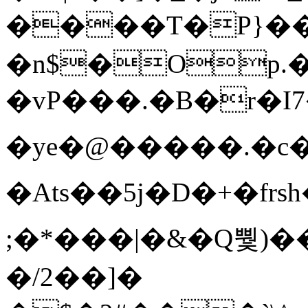
����T�Ρ}�
�n$�Op.
�vP���.�B�r�I7�gp~H
�ye�@��� ��.�c
�Ats��5j�D�+�fr
;�*���|�&�Q뿿)�
�/2��]�