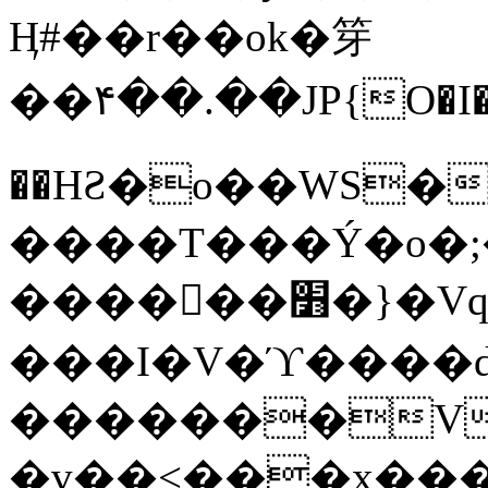
Ӊ#��r��ok�笌
��۴��.��JP{O�I
��ΗƧ�o��WS�
����T���Ý�o�;����������
������׻�}�Vq���j¯���P�.QwO�ｓ
���I�V�ϓ����d
�������V
�v��<���x���ۻ��a���R_�n���