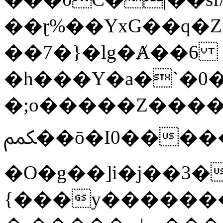
��ɽ%��YxG��q�
��7�}�lg�Ⱥ��6
�h���Y�a�`�0�
�;o�����Z������
ﶻ��ō�I0�����o�b�{L������3����2�O.z���/
�O�g��]i�j��3�u�̨S;�ܳ
{���y������