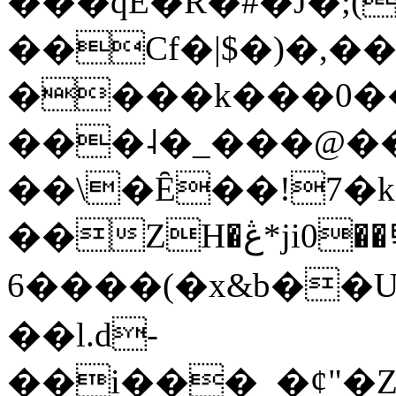
���qE�Ŕ�#�J�;(
��Cf�|$�)�,�
����k���0�
���˨�_���@��
��\�Ȇ��!7�k
��ZH�ڠ*ji0��탃
6����(�x&b��
��l.d-
��i���_�ȼ"�Z�����׋����\�\�w3�|W'�L8y<#�Y�HX�*b��.̏