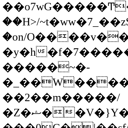
��o7wG�����Ͳ
��H>/~t�ww�7_��z
�on/O����v�
�y�h�f�7����
�����~�-
�_��W����;
��2��m�����/
�Z�ޝ��V�}Y�I�ծ�O�����S��]z��w��7�޷�����h���u��7w.ϻ���8X��ͮ�����W�dm�Jߜ��q/>?
���0C�|��sf