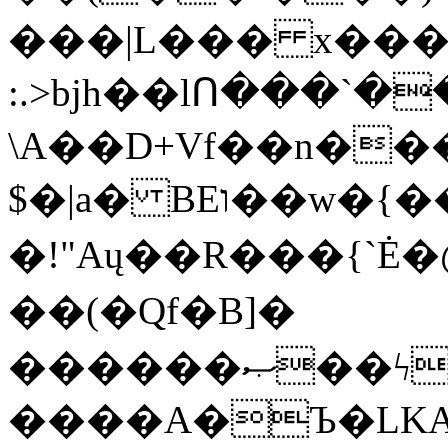
���|L��� x���b
:.>bjh��lՈ���`
\A��D+Vf��n��
$�|a� BEו��w�{���;���q�X��d%�������W� hU�(�1�Ū}9�S�F<��i�L3�;�
�!"Aų��R���{`
��(�Qf�B]�
������ޞ��ϟak��r��_39$�8�p���7�2�yIZ�R��x��/
����A�Ъ�LKA