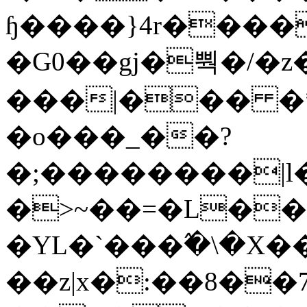
ɧ����}4r����
�G0��gj�뿩�/�z
���|��� �
�o���_��?
�;��������|
�>~��=�L��
�YL�`���߬�\�X�
��z|x�:��8�