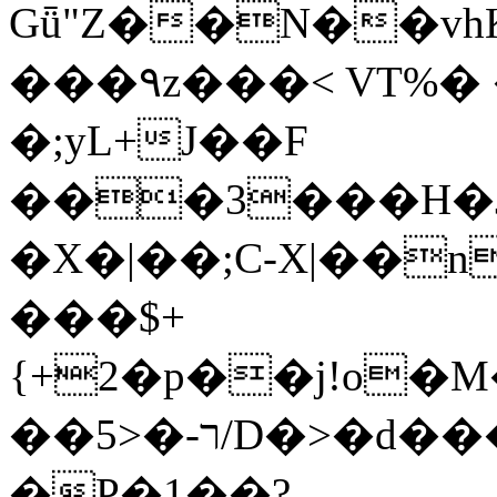
Gǖ"Z��N��v
���٩z���< VT%� �}z�XEu�<ं�Q!
�;yL+J��F
���3���H�J:~�
�X�|��;Ϲ-X|��n
���$+
{+2�p��j!o�
��ר-�<5/D�>�d�����1!u8JP�@TE�
�P�1��?