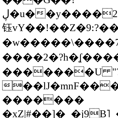
ڸ�u��y����2o�Gc���t!W���k+(���
钰vY��!��Z�9:?� �
�w�����\����7�
����2�?h�ʆ 
�������U "?
��lJ�mnF��
�������
�xZ|#��]�_�j9B