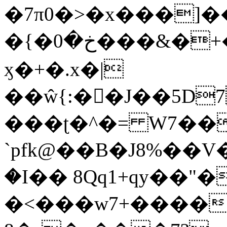
�7π0�>�x���]
�{�خ�0���&�+�zwYFEÙ4�~�_�̾�
ӽ�+�.x�|
��ŵ{:��J��5D7��
���ʈ�^�= W7��
`pfk@��B�J8%��V����\ߤ��/o��d��6b�@��J�tqw3�}>Y]������<�b��̌��{B���~v_v��fT`��88��
�I�� 8Qq1+qy��"�
�<���w󠒪7+�����X�n�F�a��M