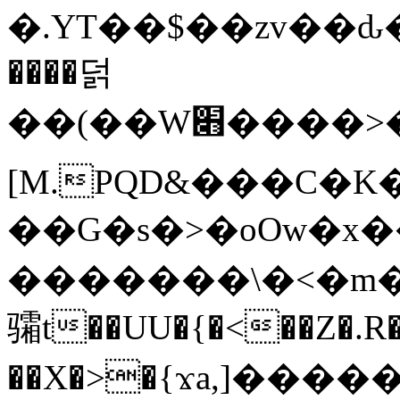
�.YT��$��zv��ԃ
����덝
��(��W׋����>��O>�d�%Y�@�@ڻ<�z{rc&׻��z�����AeK�^�����������˩t��=x~
[M.PQD&���C�K
��G�s�>�oOw�x�
�������\�<�m�PU�5�Ǉ*X�
骦t��UU�{�<��Z�.R�
��X�>�{ϫa,]�����