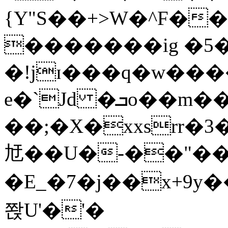
{Y"S��+>W�^F�
�������ig �5
�!jɪ���q�w��
e�`Jd �ܒo��m��1��d|
��;�X�xxsrr�
㝼��U�-��"��zȿ
�E_�7�j��x+9y�
쫝U'�'�