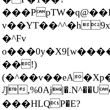
���PpTW�q@��
v��YT��^^�h9x
�^Fv
o���0y�X9[w��
��!)
(�^��v��eA�Xp�>0�+*���h����s�ײT)D$%�AQ�To�*�>W�^�=�.
Ԓ,%0Aj|�.N^��Uc
���HLQP�E?