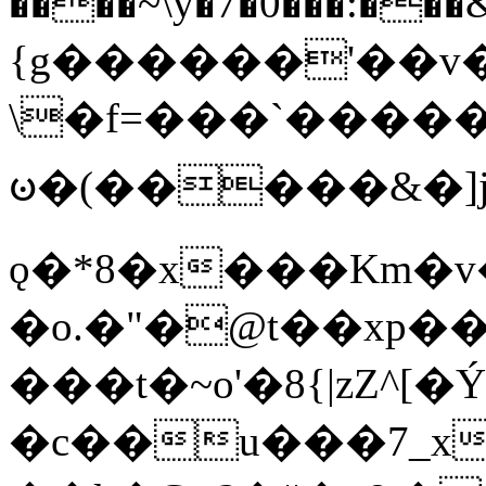
����~\y�7�0���:���&�_DN#�
{g������'��v�
\�f=���`�����
ꧽ�(�����&�]j
ǫ�*8�x���Km�v
�o.�"�@t��xp�
���t�~o'�8{|zZ^[�
�c��u���7_xg{���Q�n4���