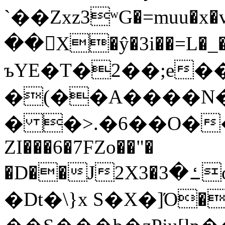
`��Zxz3ʷG�=muu�
��񛆻X�ŷ�3i��=L�
ъYE�T�2��;e�
�(��A����
� �>.�6��O��
ZI���6�7FZo��"�
�D��J2X3�ߑ�3o�|aak�q�@����]�K���w���r;�
�Dt�\}x S�X�]Ό�