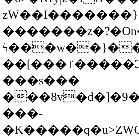
zW��I�������}�
�������z�?�O
ϟ���w��}��
��[���ٵ�����Ͻ���������x�ս��Apq�����޻�V����O�cp����ٝy{����:�k�ןNݯOOCyx6���&���?
���s���
���8v�d�]�9��6
���-
�K�����q�u>ZWOO�w��߼��W�a���p��