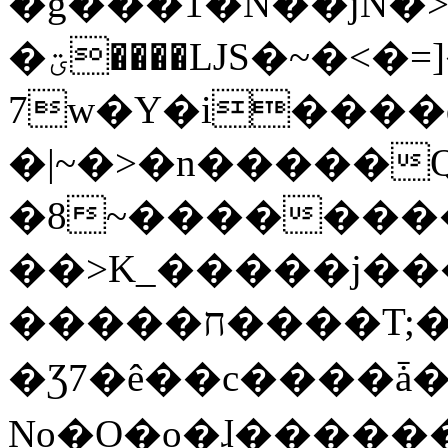
�g���1�N��jN�
�ؾ����ǇS�~�<�=]����^vz��{{��t�%
7w�Y�i����
�|~�>�n�����
�8~��������
��>K_�����j��
�����ח����T;�uU�w��oovW�N�\�v�̓��N��6xz��z^��s�;
�Ʒ7�ê��c����ǡ�Oo
No�O�o�ɺ����