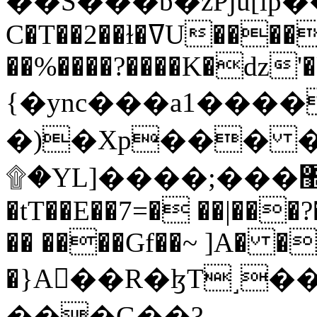
C�T��2��ɫ�ߜU����2�L�����m" �
��%����?����K�ǳ'�
{�ync���a1����
�)�Xp��� �
۩�YL]����;���׿�޽������+��k��o���O�Zt�6�[a��v_r;�b�f���==
�tT��E��7=� ��|���?
�� ����Gf��~ ]A� �
�}A��R�ɮT˼�
���G��?