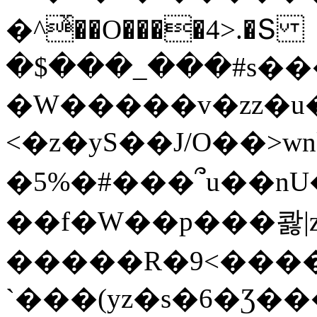
�^ͯ��O����4>.�Տ
�$���_���#s��
�W�����v�zz�u�
<�z�yS��J/O��>wn
�5%�#���՞u��nU
��f�W��p���콿|z
�����R�9<����
`���(yz�s�6�Ʒ�