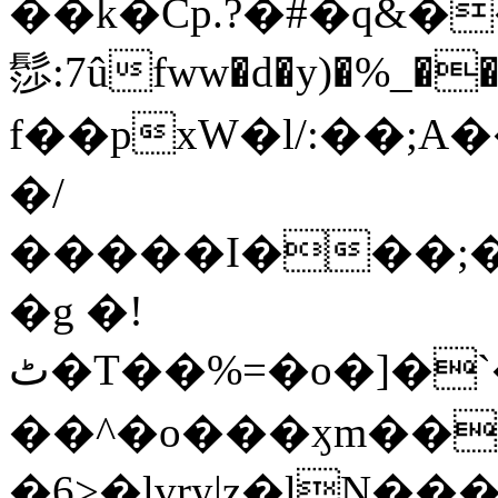
��k�Cp.?�#�q&�
髿:7ûfww�d�y)�%_�����>
f��pxW�l/:��;A
�/
�����I���;�
�g �!
ٹ�T��%=�o�]�`�8mxݽ������˳���0�n̾X'��3ǘ9����������I�&��G�������z>��]�%��/
��^�o���ӽm��ܑ�wOooOn���������
�6>�lvry|z�lN���