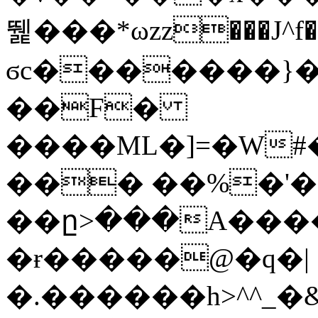
뛡���*ωzz���J^f�o
ϭc�������}��
�
�F�
����ML�]=�W#
��� ��%�'�
��ը>���A����
�ɍ�����@�q�|
�.������h>^^_�