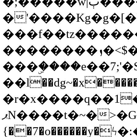
�;�����w|ٻ����<-
�'����Kg�g�[�k
���f��tz�����
��������ܙ�<$��������s���
���ۣ����e��7;'�Sc����ߋv
��l��dg~�x������G��6�{`�g���ݝ
�r�x����q��1
ޕN����t�~�>�G�{�Wރ�sl̞�@x_:�ˏ��՛��zU;wk�F�m�q}
{��7�o������y�