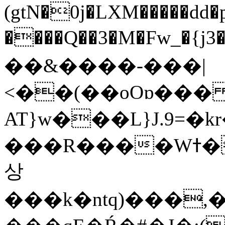
(gtN�0j�LXM�����dd
����Q��3�M�Fw_�{j3��]=����
��&����-���|
<��(��oOɒ���
AT}w���L}J.9=�
���R����Wߙ���o�O���ӯ��������?
상
���k�ntq)���,