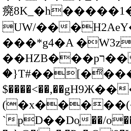
㾱8K_�h�����1
UW/���H2AeY�
���*g4�A �W3z
��HZB���pר��b�wO�N��{@H�m�F{���ۣ��?
�}T#��[�ͫ���
$����<��,��gH9Ж
(�x�����
`pD��Do֛��/o��