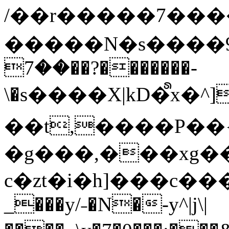
/��r�����7��
�����N�s����9�j
��7��?�������-
\�s����X|kD�᩺x
��t,����P��{
�g���,���xg�
c�zt�i�h]���c���
_���y/˗�N�-y^|j\|