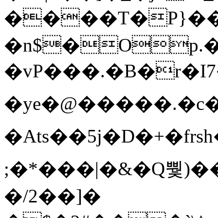
����T�Ρ}�
�n$�Op.
�vP���.�B�r�I7�gp~H
�ye�@��� ��.�c
�Ats��5j�D�+�fr
;�*���|�&�Q뿿)�
�/2��]�