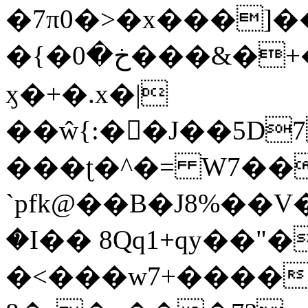
�7π0�>�x���]
�{�خ�0���&�+�zwYFEÙ4�~�_�̾�
ӽ�+�.x�|
��ŵ{:��J��5D7��
���ʈ�^�= W7��
`pfk@��B�J8%��V����\ߤ��/o��d��6b�@��J�tqw3�}>Y]������<�b��̌��{B���~v_v��fT`��88��
�I�� 8Qq1+qy��"�
�<���w󠒪7+�����X�n�F�a��M