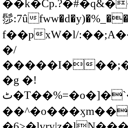
��k�Cp.?�#�q&�
髿:7ûfww�d�y)�%_�����>
f��pxW�l/:��;A
�/
�����I���;�
�g �!
ٹ�T��%=�o�]�`�8mxݽ������˳���0�n̾X'��3ǘ9����������I�&��G�������z>��]�%��/
��^�o���ӽm��ܑ�wOooOn���������
�6>�lvry|z�lN���