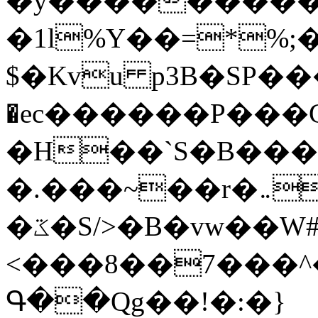
�y�����������
�1l%Y��=*%
$�Kvu p3B�SP�
�ec������P���G
�H��`S�B��
�.���~��r�޼�}�܅�mؕWu���K}
�ػ�S/>�B�vw��W#�I��*]\W��)Ħ�1��fC}
<���8��7���
Գ��Qg��!�:�}