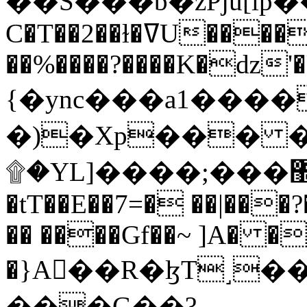
C�T��2��ɫ�ߜU����2�L�����m" �
��%����?����K�ǳ'�
{�ync���a1����
�)�Xp��� �
۩�YL]����;���׿�޽������+��k��o���O�Zt�6�[a��v_r;�b�f���==
�tT��E��7=� ��|���?
�� ����Gf��~ ]A� �
�}A��R�ɮT˼�
���G��?