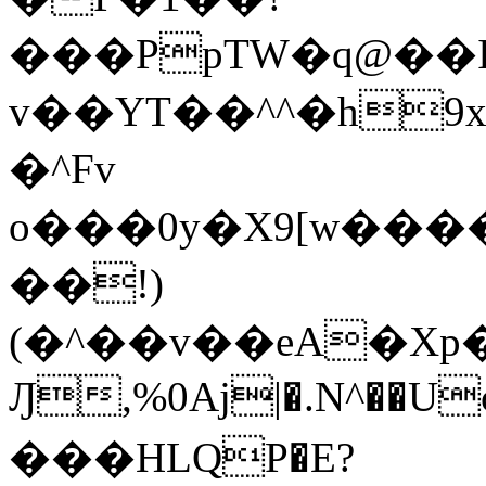
���PpTW�q@��
v��YT��^^�h9x
�^Fv
o���0y�X9[w��
��!)
(�^��v��eA�Xp�>0�+*���h����s�ײT)D$%�AQ�To�*�>W�^�=�.
Ԓ,%0Aj|�.N^��Uc
���HLQP�E?