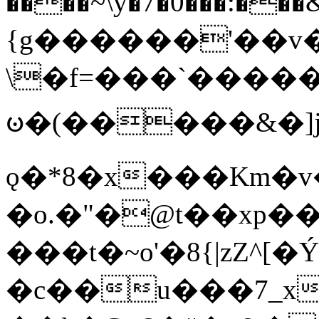
����~\y�7�0���:���&�_DN#�
{g������'��v�
\�f=���`�����
ꧽ�(�����&�]j
ǫ�*8�x���Km�v
�o.�"�@t��xp�
���t�~o'�8{|zZ^[�
�c��u���7_xg{���Q�n4���