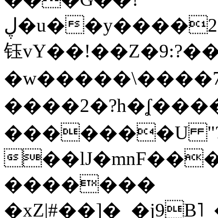
ڸ�u��y����2o�Gc���t!W���k+(���
钰vY��!��Z�9:?� �
�w�����\����7�
����2�?h�ʆ 
�������U "?
��lJ�mnF��
�������
�xZ|#��]�_�j9B