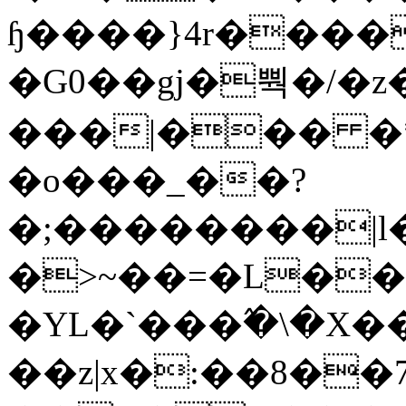
ɧ����}4r����
�G0��gj�뿩�/�z
���|��� �
�o���_��?
�;��������|
�>~��=�L��
�YL�`���߬�\�X�
��z|x�:��8�