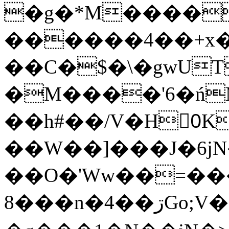
�g�*M����
������4��+x�
��C�$�\�gwUT
�M����'6�ń
��h#��/V�H0ٍK�7'�1�L�A�2
��W��]���J�6jN
��O�'Ww��=���
�8��n�4��ڗGo;V���y��4����n�7�v���Lu�/