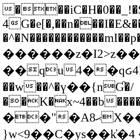
���iC�H�0��_!
4G�e[�,��n���I�E&��
�^�N������������mI��p�
������z�I2>z��
��qu4��qᏽ4H&A
��w��^�ү��{nƓ�/
��K�x~4��b�����
��"�Aޙ8X��M��K�D
}w<9��C�ys��k҆�޼� :���4�� 4�E0���oӮ�