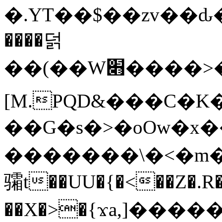
�.YT��$��zv��ԃ
����덝
��(��W׋����>��O>�d�%Y�@�@ڻ<�z{rc&׻��z�����AeK�^�����������˩t��=x~
[M.PQD&���C�K
��G�s�>�oOw�x�
�������\�<�m�PU�5�Ǉ*X�
骦t��UU�{�<��Z�.R�
��X�>�{ϫa,]�����