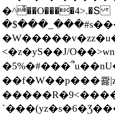
�^ͯ��O����4>.�Տ
�$���_���#s��
�W�����v�zz�u�
<�z�yS��J/O��>wn
�5%�#���՞u��nU
��f�W��p���콿|z
�����R�9<����
`���(yz�s�6�Ʒ�