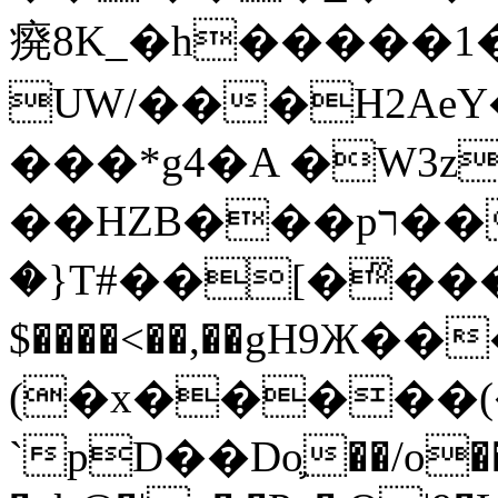
㾱8K_�h�����1
UW/���H2AeY�
���*g4�A �W3z
��HZB���pר��b�wO�N��{@H�m�F{���ۣ��?
�}T#��[�ͫ���
$����<��,��gH9Ж
(�x�����
`pD��Do֛��/o��