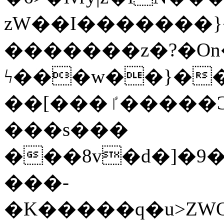
zW��I�������}�
�������z�?�O
ϟ���w��}��
��[���ٵ�����Ͻ���������x�ս��Apq�����޻�V����O�cp����ٝy{����:�k�ןNݯOOCyx6���&���?
���s���
���8v�d�]�9��6
���-
�K�����q�u>ZWOO�w��߼��W�a���p��