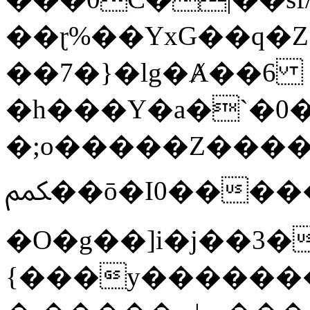
��ɽ%��YxG��q�
��7�}�lg�Ⱥ��6
�h���Y�a�`�0�
�;o�����Z������
ﶻ��ō�I0�����o�b�{L������3����2�O.z���/
�O�g��]i�j��3�u�̨S;�ܳ
{���y������