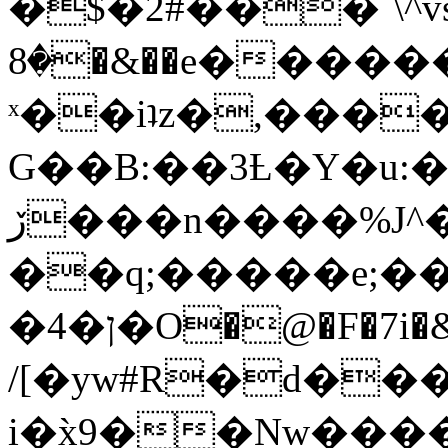
�$�2#���`\^vs
�8�&��e�������:�\���{��9�����g��f�r?
ˣ��iʇz�,���
G��B:��3Ƚ�Y�u:�
ڒ���n����%J^�}
��q;�����e;��
/[�yw#R�d���
i�x̀9��Nw����