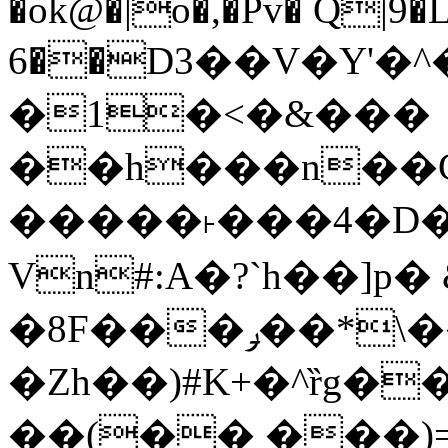
�ok@�|o�,�Pv� Q|9
6��D3��V�Y'�
�1�<�&���
��h���n��Cd
�����˫���4�D�
Vn#:A�?`h��]p�
�8F���ݛ��*\��U��S
�Zh��)#K+�^ȑg�
��(�� ���)=�