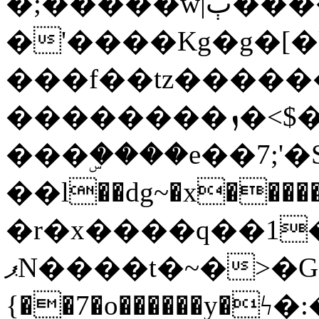
�;�����w|ٻ����<-
�'����Kg�g�[�k
���f��tz�����
��������ܙ�<$��������s���
���ۣ����e��7;'�Sc����ߋv
��l��dg~�x������G��6�{`�g���ݝ
�r�x����q��1
ޕN����t�~�>�G�{�Wރ�sl̞�@x_:�ˏ��՛��zU;wk�F�m�q}
{��7�o������y�