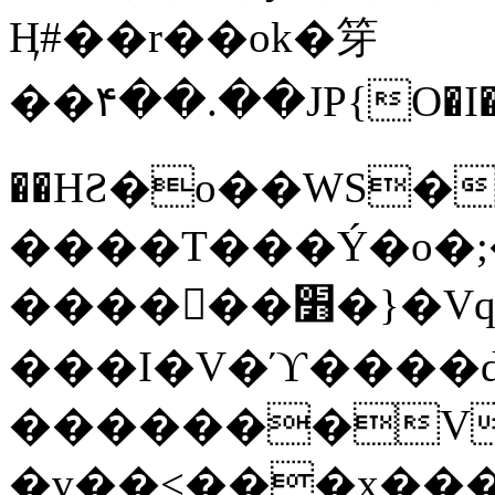
Ӊ#��r��ok�笌
��۴��.��JP{O�I
��ΗƧ�o��WS�
����T���Ý�o�;����������
������׻�}�Vq���j¯���P�.QwO�ｓ
���I�V�ϓ����d
�������V
�v��<���x���ۻ��a���R_�n���