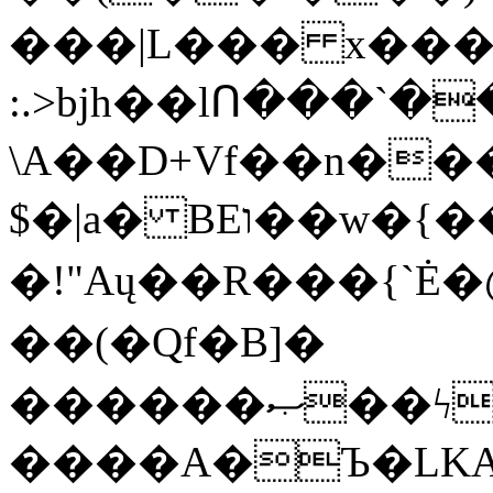
���|L��� x���b
:.>bjh��lՈ���`
\A��D+Vf��n��
$�|a� BEו��w�{���;���q�X��d%�������W� hU�(�1�Ū}9�S�F<��i�L3�;�
�!"Aų��R���{`
��(�Qf�B]�
������ޞ��ϟak��r��_39$�8�p���7�2�yIZ�R��x��/
����A�Ъ�LKA