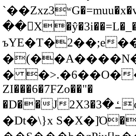
`��Zxz3ʷG�=muu�
��񛆻X�ŷ�3i��=L�
ъYE�T�2��;e�
�(��A����
� �>.�6��O��
ZI���6�7FZo��"�
�D��J2X3�ߑ�3o�|aak�q�@����]�K���w���r;�
�Dt�\}x S�X�]Ό�