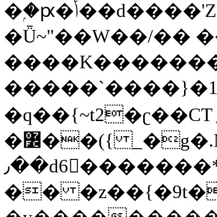
�ۭ�ԗ�ݳ��d����'Z����>!pQ}
�Ǖ~"��W��/�� ��
����K�������
�����`����}�1
�q��{~t2�ʗ��CT؍���������{�~}ur����u�}o����(�:�j���=����{�۝Vo�An��J^��������M\M�'{{l�i
�߼��({ _�g�.Nfӻg����f7z91o^��̤^�>��2�`�:|#dk�{>�>>&�tsw�Nwo�?
٫��d6򆧇�������*��[|^]oo���NW~zz>�X&�u�=K?
�� �z��{�9t�