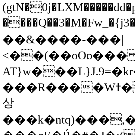
(gtN�0j�LXM�����dd
����Q��3�M�Fw_�{j3��]=����
��&����-���|
<��(��oOɒ���
AT}w���L}J.9=�
���R����Wߙ���o�O���ӯ��������?
상
���k�ntq)���,