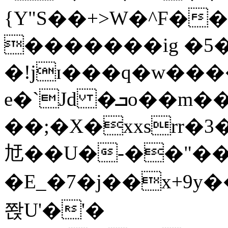
{Y"S��+>W�^F�
�������ig �5
�!jɪ���q�w��
e�`Jd �ܒo��m��1��d|
��;�X�xxsrr�
㝼��U�-��"��zȿ
�E_�7�j��x+9y�
쫝U'�'�