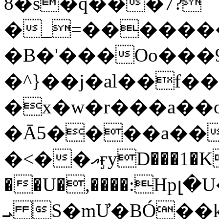
8�s�q���7?
�_=�����
�B�'���Oo���9
�^}��j�al��f
�x�w�r���a�
�Ā5����a��
�<��އӻyD���1�KS�w���!
��U�,����:Hpլ�U�K��_y4߼��O���
ܝ S�mƯ�BÓ�