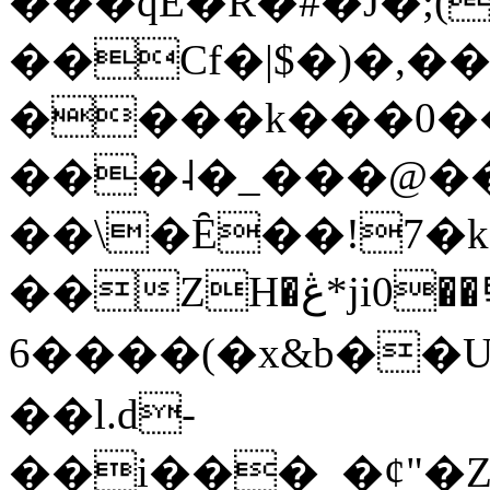
���qE�Ŕ�#�J�;(
��Cf�|$�)�,�
����k���0�
���˨�_���@��
��\�Ȇ��!7�k
��ZH�ڠ*ji0��탃
6����(�x&b��
��l.d-
��i���_�ȼ"�Z�����׋����\�\�w3�|W'�L8y<#�Y�HX�*b��.̏