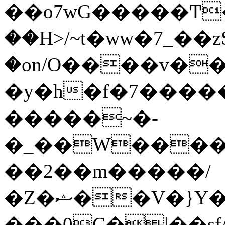
��o7wG�����Ͳ
��H>/~t�ww�7_��z
�on/O����v�
�y�h�f�7����
�����~�-
�_��W����;
��2��m�����/
�Z�ޝ��V�}Y�I�ծ�O�����S��]z��w��7�޷�����h���u��7w.ϻ���8X��ͮ�����W�dm�Jߜ��q/>?
���0C�|��sf