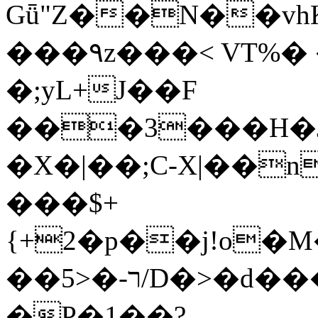
Gǖ"Z��N��v
���٩z���< VT%� �}z�XEu�<ं�Q!
�;yL+J��F
���3���H�J:~�
�X�|��;Ϲ-X|��n
���$+
{+2�p��j!o�
��ר-�<5/D�>�d�����1!u8JP�@TE�
�P�1��?