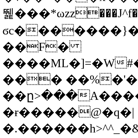
뛡���*ωzz���J^f�o
ϭc�������}��
�
�F�
����ML�]=�W#
��� ��%�'�
��ը>���A����
�ɍ�����@�q�|
�.������h>^^_�