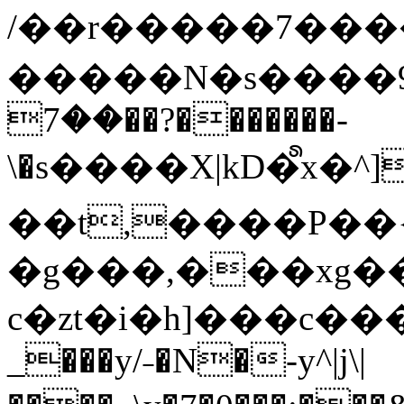
/��r�����7��
�����N�s����9�j
��7��?�������-
\�s����X|kD�᩺x
��t,����P��{
�g���,���xg�
c�zt�i�h]���c���
_���y/˗�N�-y^|j\|