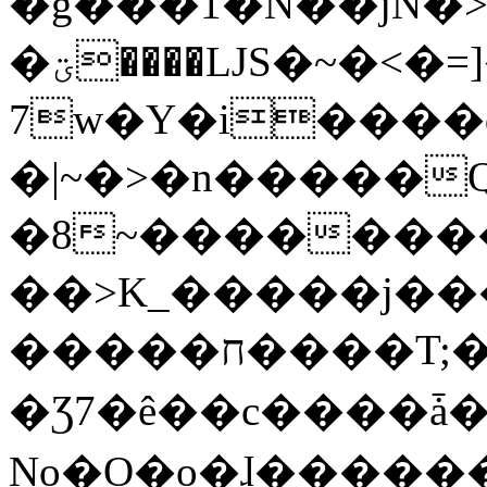
�g���1�N��jN�
�ؾ����ǇS�~�<�=]����^vz��{{��t�%
7w�Y�i����
�|~�>�n�����
�8~��������
��>K_�����j��
�����ח����T;�uU�w��oovW�N�\�v�̓��N��6xz��z^��s�;
�Ʒ7�ê��c����ǡ�Oo
No�O�o�ɺ����