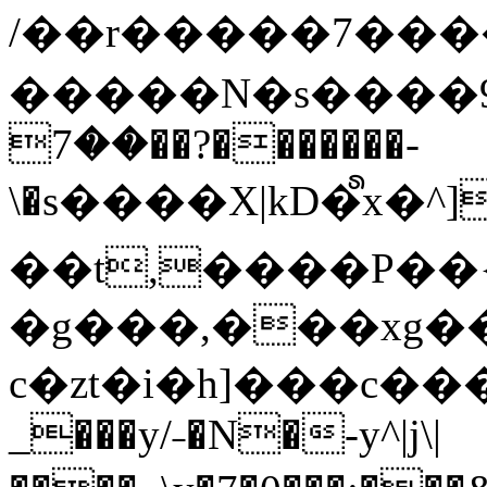
/��r�����7��
�����N�s����9�j
��7��?�������-
\�s����X|kD�᩺x
��t,����P��{
�g���,���xg�
c�zt�i�h]���c���
_���y/˗�N�-y^|j\|