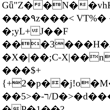
Gǖ"Z��N��v
���٩z���< VT%� �}z�XEu�<ं�Q!
�;yL+J��F
���3���H�J:~�
�X�|��;Ϲ-X|��n
���$+
{+2�p��j!o�
��ר-�<5/D�>�d�����1!u8JP�@TE�
�P�1��?