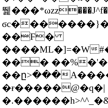
뛡���*ωzz���J^f�o
ϭc�������}��
�
�F�
����ML�]=�W#
��� ��%�'�
��ը>���A����
�ɍ�����@�q�|
�.������h>^^_�