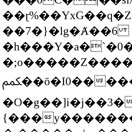
��ɽ%��YxG��q�
��7�}�lg�Ⱥ��6
�h���Y�a�`�0�
�;o�����Z������
ﶻ��ō�I0�����o�b�{L������3����2�O.z���/
�O�g��]i�j��3�u�̨S;�ܳ
{���y������