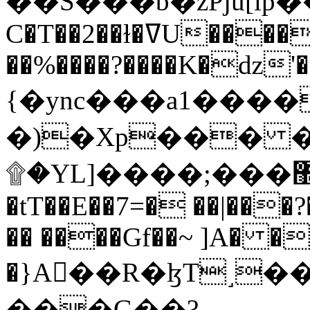
C�T��2��ɫ�ߜU����2�L�����m" �
��%����?����K�ǳ'�
{�ync���a1����
�)�Xp��� �
۩�YL]����;���׿�޽������+��k��o���O�Zt�6�[a��v_r;�b�f���==
�tT��E��7=� ��|���?
�� ����Gf��~ ]A� �
�}A��R�ɮT˼�
���G��?