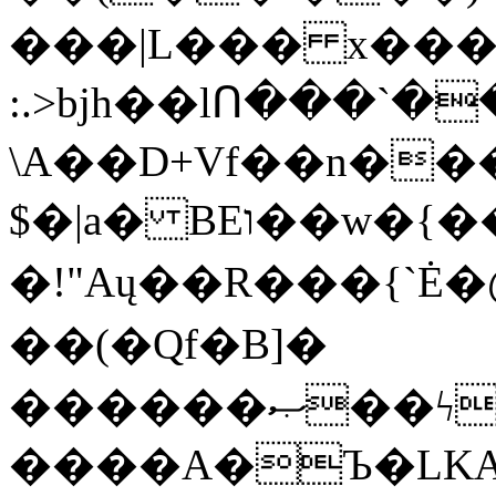
���|L��� x���b
:.>bjh��lՈ���`
\A��D+Vf��n��
$�|a� BEו��w�{���;���q�X��d%�������W� hU�(�1�Ū}9�S�F<��i�L3�;�
�!"Aų��R���{`
��(�Qf�B]�
������ޞ��ϟak��r��_39$�8�p���7�2�yIZ�R��x��/
����A�Ъ�LKA