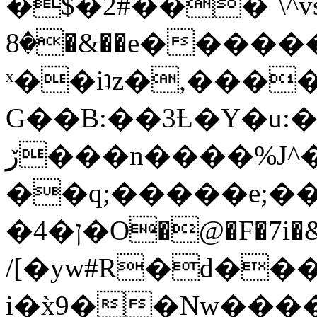
�$�2#���`\^vs
�8�&��e�������:�\���{��9�����g��f�r?
ˣ��iʇz�,���
G��B:��3Ƚ�Y�u:�
ڒ���n����%J^�}
��q;�����e;��
/[�yw#R�d���
i�x̀9��Nw����