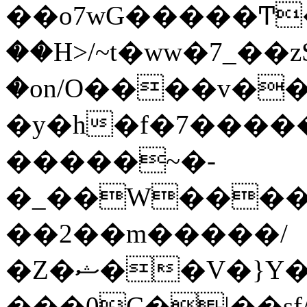
��o7wG�����Ͳ
��H>/~t�ww�7_��z
�on/O����v�
�y�h�f�7����
�����~�-
�_��W����;
��2��m�����/
�Z�ޝ��V�}Y�I�ծ�O�����S��]z��w��7�޷�����h���u��7w.ϻ���8X��ͮ�����W�dm�Jߜ��q/>?
���0C�|��sf