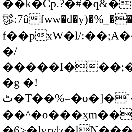
��k�Cp.?�#�q&�
髿:7ûfww�d�y)�%_�����>
f��pxW�l/:��;A
�/
�����I���;�
�g �!
ٹ�T��%=�o�]�`�8mxݽ������˳���0�n̾X'��3ǘ9����������I�&��G�������z>��]�%��/
��^�o���ӽm��ܑ�wOooOn���������
�6>�lvry|z�lN���