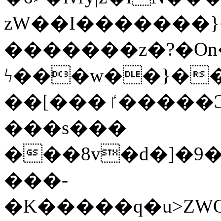
zW��I�������}�
�������z�?�O
ϟ���w��}��
��[���ٵ�����Ͻ���������x�ս��Apq�����޻�V����O�cp����ٝy{����:�k�ןNݯOOCyx6���&���?
���s���
���8v�d�]�9��6
���-
�K�����q�u>ZWOO�w��߼��W�a���p��