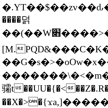
�.YT��$��zv��ԃ
����덝
��(��W׋����>��O>�d�%Y�@�@ڻ<�z{rc&׻��z�����AeK�^�����������˩t��=x~
[M.PQD&���C�K
��G�s�>�oOw�x�
�������\�<�m�PU�5�Ǉ*X�
骦t��UU�{�<��Z�.R�
��X�>�{ϫa,]�����