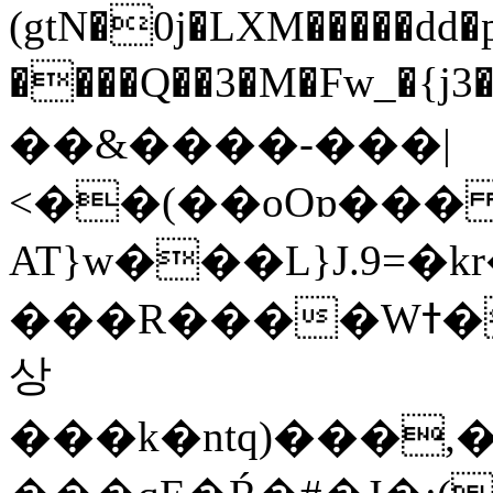
(gtN�0j�LXM�����dd
����Q��3�M�Fw_�{j3��]=����
��&����-���|
<��(��oOɒ���
AT}w���L}J.9=�
���R����Wߙ���o�O���ӯ��������?
상
���k�ntq)���,