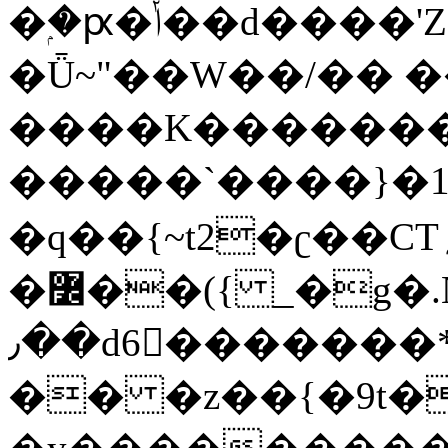
�ۭ�ԗ�ݳ��d����'Z����>!pQ}
�Ǖ~"��W��/�� ��
����K�������
�����`����}�1
�q��{~t2�ʗ��CT؍���������{�~}ur����u�}o����(�:�j���=����{�۝Vo�An��J^��������M\M�'{{l�i
�߼��({ _�g�.Nfӻg����f7z91o^��̤^�>��2�`�:|#dk�{>�>>&�tsw�Nwo�?
٫��d6򆧇�������*��[|^]oo���NW~zz>�X&�u�=K?
�� �z��{�9t�