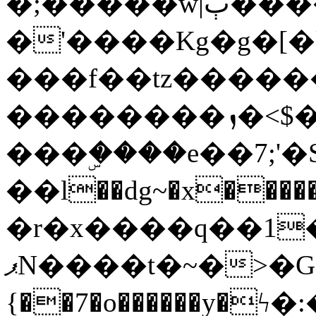
�;�����w|ٻ����<-
�'����Kg�g�[�k
���f��tz�����
��������ܙ�<$��������s���
���ۣ����e��7;'�Sc����ߋv
��l��dg~�x������G��6�{`�g���ݝ
�r�x����q��1
ޕN����t�~�>�G�{�Wރ�sl̞�@x_:�ˏ��՛��zU;wk�F�m�q}
{��7�o������y�