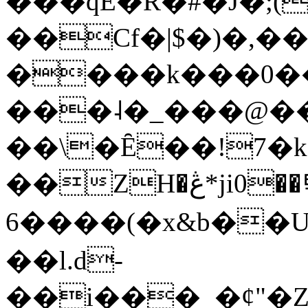
���qE�Ŕ�#�J�;(
��Cf�|$�)�,�
����k���0�
���˨�_���@��
��\�Ȇ��!7�k
��ZH�ڠ*ji0��탃
6����(�x&b��
��l.d-
��i���_�ȼ"�Z�����׋����\�\�w3�|W'�L8y<#�Y�HX�*b��.̏