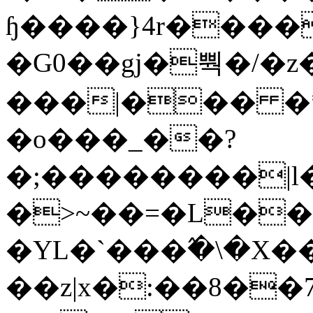
ɧ����}4r����
�G0��gj�뿩�/�z
���|��� �
�o���_��?
�;��������|
�>~��=�L��
�YL�`���߬�\�X�
��z|x�:��8�