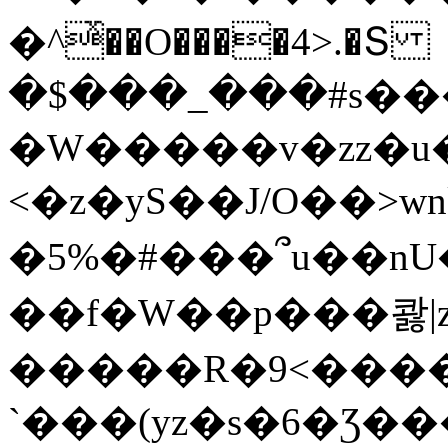
�^ͯ��O����4>.�Տ
�$���_���#s��
�W�����v�zz�u�
<�z�yS��J/O��>wn
�5%�#���՞u��nU
��f�W��p���콿|z
�����R�9<����
`���(yz�s�6�Ʒ�