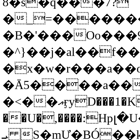
8�s�q���7?
�_=�����
�B�'���Oo���9
�^}��j�al��f
�x�w�r���a�
�Ā5����a��
�<��އӻyD���1�KS�w���!
��U�,����:Hpլ�U�K��_y4߼��O���
ܝ S�mƯ�BÓ�