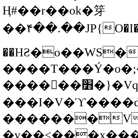
Ӊ#��r��ok�笌
��۴��.��JP{O�I
��ΗƧ�o��WS�
����T���Ý�o�;����������
������׻�}�Vq���j¯���P�.QwO�ｓ
���I�V�ϓ����d
�������V
�v��<���x���ۻ��a���R_�n���