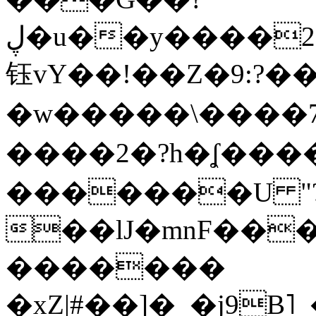
ڸ�u��y����2o�Gc���t!W���k+(���
钰vY��!��Z�9:?� �
�w�����\����7�
����2�?h�ʆ 
�������U "?
��lJ�mnF��
�������
�xZ|#��]�_�j9B