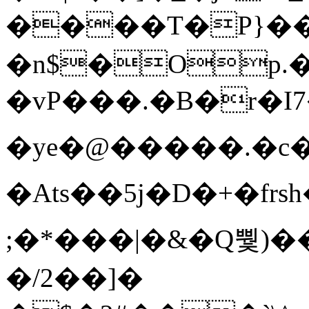
����T�Ρ}�
�n$�Op.
�vP���.�B�r�I7�gp~H
�ye�@��� ��.�c
�Ats��5j�D�+�fr
;�*���|�&�Q뿿)�
�/2��]�