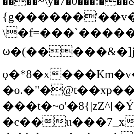
����~\y�7�0���:���&�_DN#�
{g������'��v�
\�f=���`�����
ꧽ�(�����&�]j
ǫ�*8�x���Km�v
�o.�"�@t��xp�
���t�~o'�8{|zZ^[�
�c��u���7_xg{���Q�n4���