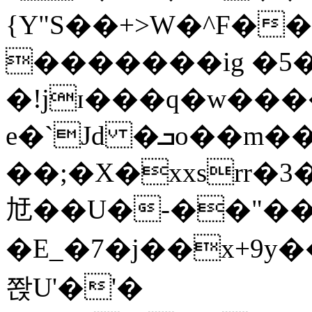
{Y"S��+>W�^F�
�������ig �5
�!jɪ���q�w��
e�`Jd �ܒo��m��1��d|
��;�X�xxsrr�
㝼��U�-��"��zȿ
�E_�7�j��x+9y�
쫝U'�'�