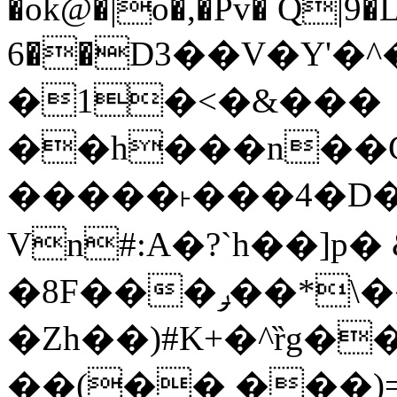
�ok@�|o�,�Pv� Q|9
6��D3��V�Y'�
�1�<�&���
��h���n��Cd
�����˫���4�D�
Vn#:A�?`h��]p�
�8F���ݛ��*\��U��S
�Zh��)#K+�^ȑg�
��(�� ���)=�