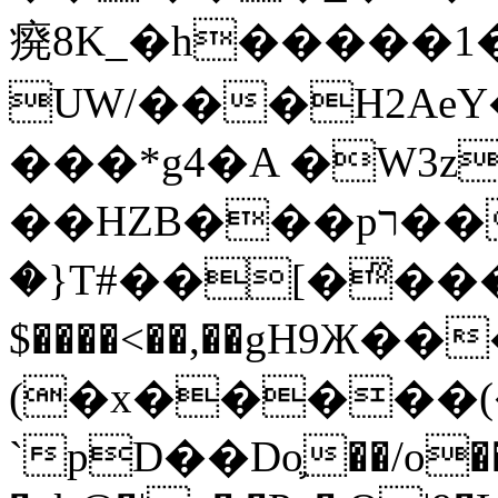
㾱8K_�h�����1
UW/���H2AeY�
���*g4�A �W3z
��HZB���pר��b�wO�N��{@H�m�F{���ۣ��?
�}T#��[�ͫ���
$����<��,��gH9Ж
(�x�����
`pD��Do֛��/o��