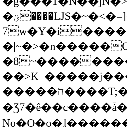
�g���1�N��jN�
�ؾ����ǇS�~�<�=]����^vz��{{��t�%
7w�Y�i����
�|~�>�n�����
�8~��������
��>K_�����j��
�����ח����T;�uU�w��oovW�N�\�v�̓��N��6xz��z^��s�;
�Ʒ7�ê��c����ǡ�Oo
No�O�o�ɺ����