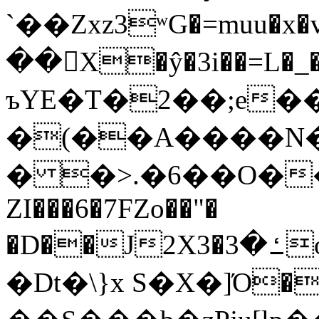
`��Zxz3ʷG�=muu�
��񛆻X�ŷ�3i��=L�
ъYE�T�2��;e�
�(��A����
� �>.�6��O��
ZI���6�7FZo��"�
�D��J2X3�ߑ�3o�|aak�q�@����]�K���w���r;�
�Dt�\}x S�X�]Ό�