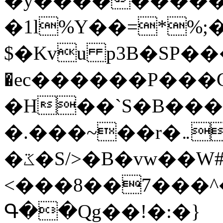
�y�����������
�1l%Y��=*%
$�Kvu p3B�SP�
�ec������P���G
�H��`S�B��
�.���~��r�޼�}�܅�mؕWu���K}
�ػ�S/>�B�vw��W#�I��*]\W��)Ħ�1��fC}
<���8��7���
Գ��Qg��!�:�}