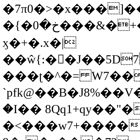
�7π0�>�x���]
�{�خ�0���&�+�zwYFEÙ4�~�_�̾�
ӽ�+�.x�|
��ŵ{:��J��5D7��
���ʈ�^�= W7��
`pfk@��B�J8%��V����\ߤ��/o��d��6b�@��J�tqw3�}>Y]������<�b��̌��{B���~v_v��fT`��88��
�I�� 8Qq1+qy��"�
�<���w󠒪7+�����X�n�F�a��M