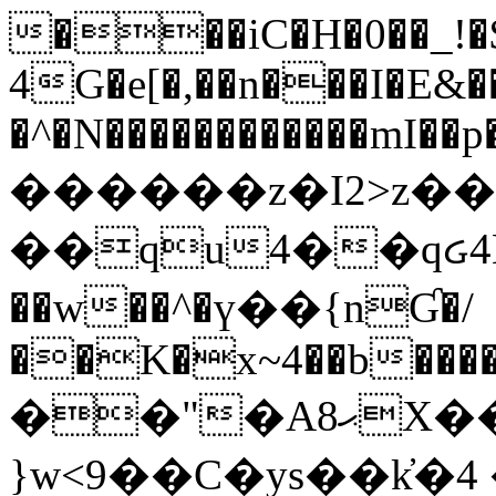
���iC�H�0��_!
4G�e[�,��n���I�E&��
�^�N������������mI��p�
������z�I2>z��
��qu4��qᏽ4H&A
��w��^�ү��{nƓ�/
��K�x~4��b�����
��"�Aޙ8X��M��K�D
}w<9��C�ys��k҆�޼� :���4�� 4�E0���oӮ�