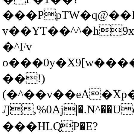
���PpTW�q@��
v��YT��^^�h9x
�^Fv
o���0y�X9[w��
��!)
(�^��v��eA�Xp�>0�+*���h����s�ײT)D$%�AQ�To�*�>W�^�=�.
Ԓ,%0Aj|�.N^��Uc
���HLQP�E?