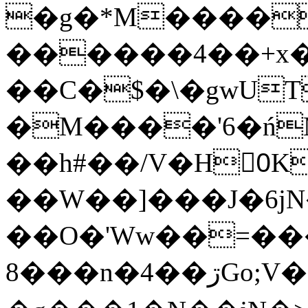
�g�*M����
������4��+x�
��C�$�\�gwUT
�M����'6�ń
��h#��/V�H0ٍK�7'�1�L�A�2
��W��]���J�6jN
��O�'Ww��=���
�8��n�4��ڗGo;V���y��4����n�7�v���Lu�/