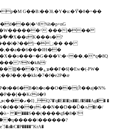
p�M G��B:��3Ƚ�Y�u:�Ÿ̈́�8�=��
R�d���|�^8%h�p+nG
�W������^ ���|���
�\�X��zK���s�ּ?
���l�?��|~�_;�� ��
k�X��o���=�G���V:�<��,�*q�8Q
���??N�k&/
��F�6[�Ew�(-PW�
�J��;��kIo�7�f�e2P�ӕ
��P��[��Kc4�9
��N�d��!��y-��N��D��Ǔ�ԉ�t\�/
�λ~ ����S��(����q$�8�?
��q�����\������?