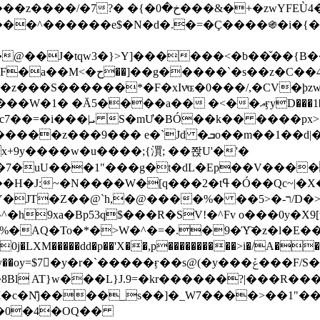
&�+�zwYFEÙ4�~�_�̾� ӽ�+�.x�|
�N�d�.�=�Ç����֍�i�{���fZV�nw�����ەys��2��`m��
�4�;�^�� 8�s�q���7?
���S������*�F�xIvͯɶ�0���/,�CV�ϸzw
����a�� �<��އӻyD���1�KS�w���!
��U�,����:Hpլ�U�K��_y4߼��O����_@c7��=�i���|ܝ S�mƯ�BÓ��k�� ����p
x
�m��1��d|��;�X�xxsrr�3��J�I�@3g�g��㝼
x+9y����w�u����;{㵋; ��쫝U'�'�
uU���1"���g�t�dL�Ep��V�����8u� ��
�}z�XEu�<ं�Q!�;yL+J��F �
���%� ��ר-�<5/D�>�d�����1!u8JP�@TE� �P�1��?
^�h9xa�Bp53q$���R�ЅV!�^Fv o���0y�
�0j�LXM�����dd�p��'X��,p����������>i�/A���
`�����ӻ��s@(�y���ݞ���F/S��_T��Õ�������w��h�'U��_��L!
L}J.9=�kr������?|���R����Wߙ���o�O���ӯ�����
�c�N̐j����_s��]�_W7����>��1"��
��0�4�OQ��