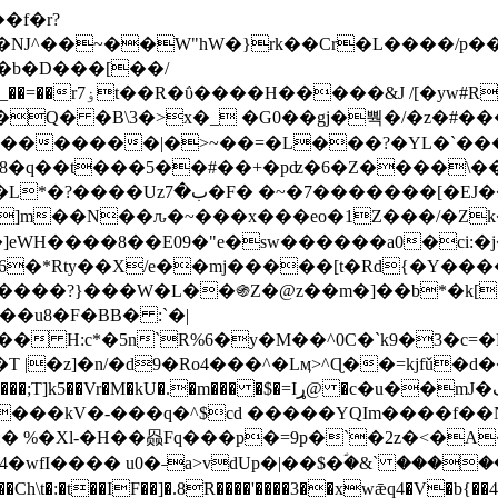
Ǌ^��~��W"hW�}rk��Cr�L����/p��
�ן�4�O�@�F�7i�&�6�īw�:o���X(�������~�~�y���_��=��rۏ7t��R�ΰ����H����
�&J /[�yw#
Q� �B\3�>x�_ �G0��gj�뿩�/�z�#�
�
�������|�>~��=�L���?�YL�`���߬
�w8�q��t���5��#��+�pʣ�6�Z����\�
j]m��N��ԉ�~���x���eo�1Z���/�Z
eWH����8��E09�"e�sw������a0�ci:�j
�X/e��mj�����[t�Rd{�Y�����Ϣ���7[�؏ܡ
���?}���W�L��֍Z�@z��m�]��b*�k[;�
|�z]�n/�d9�Ro4���^�Lӎ>^Ɋ��=kjfǔ�d
�P�����kV�-���q�^$cd �����YQIm����f
:� %�Xl-�H��赑Fq���p�=9p�`�2z�<�A
�wfI���� u0�˗a>vdUp�|��$�ؐ�&` ����