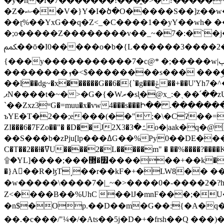
�y�h�f�7�������!���̯�>� ?�����
�Z�ޝ��V�}Y�I�ծ�O�����S��]z��w��7�޷�����h���u��7w.ϻ���8X��ͮ�����W�dm�Jߜ��q/>?���0C�|��sf/
��ɽ%��YxG��q�Z<_�C����1��yY��wh� �
�;o�����Z��������v��_~�7�:�`�j�����
ﶻ��ō�I0�����o�b�{L������3����2�O.z���/�O�g��]i�j��3�u�̨S;�ܳ��������kژ�|p���Io�P,
{���y�����������7�c@* �;�����w|ٻ����<-�'����Kg�g�[�k�)ܹ�X?���f��tz�������˝.8[����v��������W��
��������ܙ�<$��������s��� ���ۣ����e��7;'�Sc����ߋvf������g�2ޓ�?
��l��dg~�x������G��6�{`�g���ݝ��+��U'Yh7�^�8'�o��|�r�x����q��1�g������i����i4���M�z��[}
ޕN����t�~�>�G�{�Wރ�sl̞�@x_:�ˏ��՛��zU;wk�F�m�q}{��7�o������y�ϟ�:�������
`��Zxz3ʷG�=muu�x�vw4���s���Ի�� .�������
ъYE�T�2��;e���(��" ;�\�Cʔ��=
ZI���6�7FZo��"� �D��J2X3�ߑ�3o�|aak�q�@����]�K���w���r;� �Dt�\}x S�X�]Ό�9��f�
��S���b�zPju[lp���ߡG��%Py
C�T��2��ɫ�ߜU����2�L�����m" � ��%����?����K�ǳ'�U4�?ü�Ġ����q־{�ync���a1�����T-�8U� �)�Xp��� ��A�R� ���E-
۩�YL]����;���׿�޽������+��k��o���O�Zt�6�[a��v_r;�b�f���== �tT��E��7=� ��|���?��̅����1n�NEqS-~� vo u �� ����Gf��~ ]A� ��?
�}A��R�ɮT˼��r��kF�+�LW8�� ���G��?ڸ�u��y����2o�Gc���t!W���k+(���钰vY��!
�w�����\����7�|_~�>�� ��0 �-����2
Z<����B��%UhC ��lJ�mnF���;�
�n$�Op.��D��m�G��:{�A�q��/�vP���.�B�
��.�c���/"¼�/�Ats��5j�D�+�frsh��Q ���