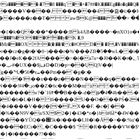
���-�7�8 ���q` ��+�7##�K�|��Eg��o�q��Q�˩mw���XN�N�یb/�N
p�e����V����,������4�즒�i;��
�T�  awՑK@���t ٚ��> ��[v�[�6I�ŅR��ݍ
�;���{�k�Q�;��*����:B k4AB����~�nXO}o���
���%�O/���0��y�K �,9
z���OX�(�:��/� c�#OD�� �I,�V��8��
b�r��cz�g�t�'�0~)���r�%'���ZBۡ�5��wL� �
��2fA����>�(�a7a=�J0��K�t�؂5q�T�5�;UC6
��|
�Pm��`�g�:�
>�<�+�˥\��x���z���N����q� ��
���[�DV�o�|
�����w?�`16۴��B���-d� թ�4�4b��-�
�2�Ú�b�L�H� t6����2U��O���PŚ�2
4����V��jf�[/�Ĕ,X��F. �c�ǰ ��
�%��N9V�a/
SX$2�}�43�*o�}bi#Ӹ*�4W
c8A����ECs�_�C����$ "�R�����VW�$
}�i�����??��b