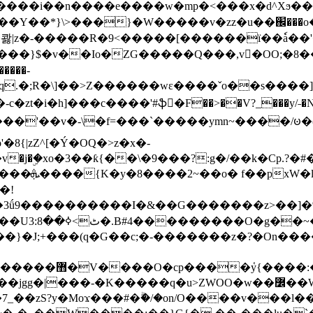
���e����w�mp�<���x�d^Xϧ����a�c��r�ۇ/�^
��*}\>���}�W�����v�zz�u��֌���o����
��콿|z�-�����R�9<�����[������ї��ٗa�
��}$�v��Io�ZG�����Q���,v�OO;�8��
��q.�;R�\]��>Z������wɛ����ˇo��s����
�i�h]���c����'#ֆ�F��>��V?_���y/˗�N�
8{|zZ^[�Ý�OQ�>z�x�-
�Y�ï'�/�/
�!
x�����l~R}
�����}�J;+���(q�G��c;�-�������z�?�On�
�K�����q�u>ZWOO�w��߼��W�a���p�����ޓ���_���r-
7_��zS?y�Moϫ���#�ۗ�/�on/O����v���l