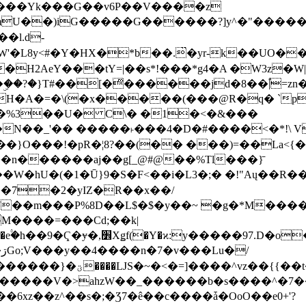
���Yk���G��v6P��V����z
�����G������?]y^�"�������ߠ���/��ZH�ڠ*ji0
�l.d-
H2AeY���tY=|��s*!���*g4�A �W3z�W|
�A�=�\(�x�����(���@R�q� `pD��Do֛�
�Y'�^�%3��U� C\� �1�<�&���
N��_'�� �����˫���4�D�#����<�*!\ Vn
��n������aj��g[_@#@��%Tl���}̄
7��m���P%8D��L$�$�y��~ �g�*M���
M����=���Cd;��k|
�Q�N���9�/��W��]���J�6jN�/
�i����q��=R����7_/
�����V�>ahzW��_������b�s����^�7�