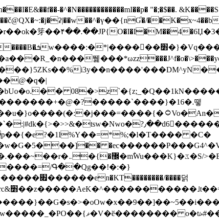
N������������mI��p� "�;�$��. &K����S�vק ������z�I2>z�� �tp��g�T
~:�j�ʡ|��w��^�ү��{nƓ�/��K�x~4��b�����r 1t
���}5ZKѕ��%i3y��n����'���DM^yN�
��@�q�|
08�>z`�{z;_�Q��1kN������\f; �ۭ�ԗ�ݳ��d����
���������+�@�?�����`����}�16�.뗗
p��{�e?�1l%Y��=*%;�l�T���� �C�
�7�w�G�5���]�� �ec������P���G4^�
�W#�I��*]\W��)Ħ�1��fC}
����=/Գ��Qg��!�:�}
��}��G�s�>�oOw�x��9��]��~5��i���>�
�骦t��UU�{�<��Z�.R����w77*jk8{|