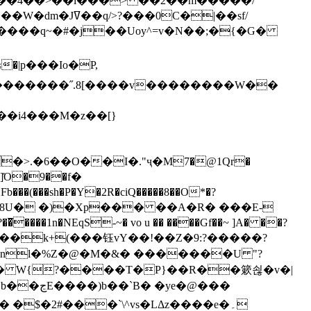
`��4��>��i���> ��2��m�����/
B����q~�#�j��Uoy^=v�N��;�{�G�
�>.�6��O��I�."ҷ�M7�@1Qr�
Fb���(���sh�P�Y�2R�ciQ�����8��O*�?
s����nl�%Z�@�M�&� �������U "?
�U� W{?����T�Ρ}��R��簌쇦�v�|
e�@���
]� �$�2#���`\^vs�LΔz����e�۔