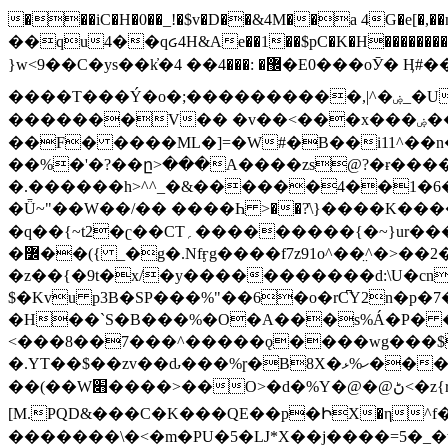
���iC�H�0��_!�$v�D��&4M��a 4G�e[�,��n���I�E&��f��-�^�
��qu4��qᏽ4H&Ae��1��$pC�K�H����������č@QX�
}w<9��C�ys��k҆�޼� :���4�� 4�E0���oӮ� Ӊ#��r��ok�笌��۴��.��JP{O�I�I�M��4�6Џ�3�ꦩ�l���W����/��ΗƧ�o��WS��<$�'�
����T���Ý�o�;����������,|^�ۻ_�U����B�ܭw����:�*|������׻�}�Vq���j¯���P�.QwO�ｓ���I�V�ϓ����d}
�������V�� �v��<���x���ۻ��a���R_�n���뛡���*ωzz���J^f�o�\>���yc-ϭc�������}��(����;/J��K�J�/
�
�F� ����ML�]=�W#�B��i11^��n
��%�'�?��ը>���A����zs@?�ɍ���
�.������h>^^_�&������4��1�6�bUo�o.�� 
�Ǖ~"��W��/�� ����Һ >��?ֿ\}����K�
�q��{~t2�ʗ��CT؍���������{�~}ur����u�}o����(�:�j���=����{�۝Vo�An��J^��������M\M�'{{l�i
�߼��({ _�g�.Nfӻg����f7z91o^��̤^�>��2�`�:|#dk�{>�>>&�tsw�Nwo�?٫��d6򆧇�������*��[|^]oo���NW~zz>�X&�u�=K?��
�z��{�9t�x/�y�����������d:\U�cn
$�Kvu p3B�SP���%"��6�o�rC͆Y2n�p
�H��`S�B���%�O�A���s%Á�P� �.���~��r�޼�}�܅�mؕWu���K}�ػ�S/>�B�vw�
<���8��7���^�����ǫ����wg���$
�.YT��$��zv��ԃ���%ɼ�B
8X�ހ%ޅ��������׏������en�KT��������/����덝
��(��W׋����>��O>�d�%Y�@�@ڻ<�z{rc&׻��z�����AeK�^�����������˩t��=x~
[M.PQD&���C�K���QE��p�ԻX�η^f���
�������\�<�m�PU�5�Ǉ*X��j����=5�_�w�����_�PO��{ޥ�V�ӗ�������� o�t⭟#��w7�p��6