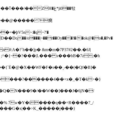
��탃
�/o���|~��r��Oy���!�/�ok@�|o�,�Pv�
#:A�?`h��]p� &m�m�7P
37#2��.�6J|
����?������4��+x�_�T�k>�}
���G�x|��>K_�����j���}