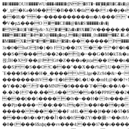
��0����OUH����WUt���4���l�t]NI�8T�~��'͙��j�R�G�k�|@a���
�'_tp�Ka�M��|�B��X�tla ��r z��
��l8;�"�~����������m�A���!`��e���z�
�V�pݎ���O ���CB��@�&�S!�����x�v�j
�N�4{�`6�p&>X(�\��2a�x�9X��򢧰W����
�����E�� �4�O@���g�eӄL��@����_0x������Z �
L4
�M���X�:�*����k�$�ԏ������� Pt����M
3z�0�ɓaO[8�}�b FQr��2!X`��^*�F�
��S����\zJ��2�t�۫[j�>��G�M�kT&�a��J�eK
뀑;ȈH�XF��@JG#�Z���a�jn)a��1��n��ݕ-#�UX��$jفD�D)�p=��ŲQ|V
��S)�S��OC���"��X��r%i}U��g��ᖓ�56�vܚ�
`E���$�S��H�_����vLlge�Zc94�&
�������d6V\�=E�h�L�U�.�mH;@�l�?+N���!#ڊ:�4o��Z�6c���M�m se ���a3
�Y��2� /F��MNP�9����`F��c��A�^�
�.�2�}7��.��:,6�� S�o�$�PPf6�
���[��5�����0r�~��H�\Фr���e�
��Pjϧ����=��;��%1q�lv��#���p�
����������F nHL���]#��\I�Sߗ�$����YǕQ��԰5k�/����LH�\�Ȃ�>��:%u'��3(Y���d�JΕ�gm?�'~V��
���n�h�x�۴j��Ĵ1�&�h5�ZYt��癩<^�� 
�8�{���6$zфq��vv���4;���ӟ7��s�����