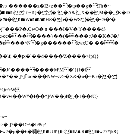
h�~
'~ �}��"�Aޙ8X��M��K�D
�n���^N�g������kwxU� ���
'Z����>!pQ}
VQr?cW
.]7��D%�b/8q?