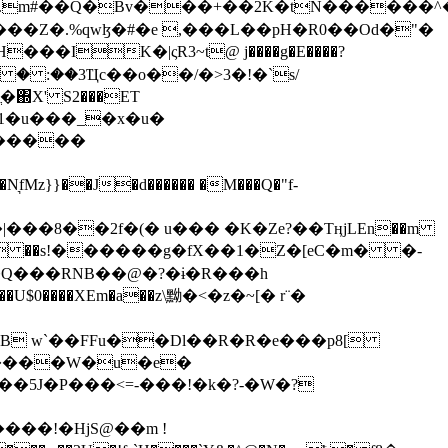
���Z�.%qwɮ�#�e ,���L��pH�R0��Od�"�
��/� � :��3Ҵc��o��/�>3�!�`s/
΍X' S2���ET
�Q���RNB��@�?�ɨ�R���h
X��U$0����XEm�a��z\黝�<�z�~[� r¨�
B w`��FFu��Dl��R�R�e���p8[
�����W�u�e�
���!�HjS@��m !