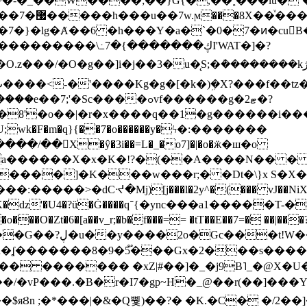
~�-�_��W����;��}G{�,��˳���lu�
�7�}�lg�Ⱥ��6 �h���Y�a�`�0�7�ͷ�cu
����\߸7�{�������ڮI'WAT�]�?
���/��񛆻X�ŷ�3i��=L�_�o7]�|�o�ӝ�ш�o
a������X�x�K�!?�(��A����N�� � 
0��DE�����:�����>�dCᔵ�Mj)[j���l�2y^�(
��� vJ��NiX
��Z�9:?� ����?
�?h�ʆ �������8�9�5֟���Gx�2���
U�� ������� �xZ|#��]�_�j9B˥_�@X
r�I7�gp~H�_@��r(��]���Yb��ڃE����)b��`B� �y
)��$яȢn ;�*���|�&�Q뿿)��?� �K.�C� �/2��