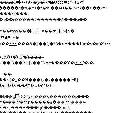
ͯ��O����4>.�Տ
�ё�fg�=<�z�yS��J/O��>wnk��ǯ`��?m?
�'������-
 /��r�����7������Λ�/��o��
]x��byyy��� ?_n��Ɲw�/
-y^|j\|
�����/ϟ���w��}
��`�xɧ���Λ���{p1�:���{u