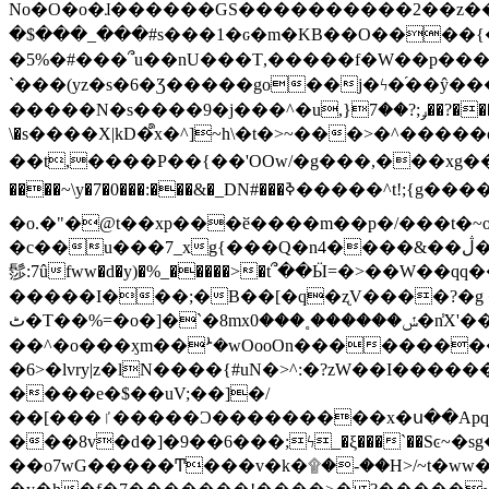
No�O�o�ɺ������GS����������2��z�����i��n�
�$���_���#s���1�ԍ�m�KΒ��O����{��Y
�5%�#���՞u��nU���T,��� ��f�W��p�
`���(yz�s�6�Ʒ�����go��j�ϟ�֜��ŷ���
�����N�s����9�j���^�u,}ݛ;?��7��?�������-
\�s����X|kD�᩺x�^]~h\�t�>~���>�^���
��t,����P��{��'OOw/�g���,���xg��-c�zt
����~\y�7�0���:���&�_DN#���ߢ�����^t!;{g������'��v�-\�f=���`�����ymn~����/ꧽ�(�����&�]j��/ǫ�*8�x���Km�v�m�I}
�o.�"�@t��xp���ӗ����m��p�/���t�~o'�
�c��u���7_xg{���Q�n4����&��ڷ�v�j�ۣ�xo�3��ƙ{��\�9���?:g�/��k�Cp.?�#�q&��m����=
髿:7ûfww�d�y)�%_�����>�t՞��Ӹ=�>��W��qq����ܞ����{K�y�8����2~��o� f��pxW�l/:��;A��:;}z��2Ly���
�����I���;�B��[�q�ʐV����?�g 
ٹ�T��%=�o�]�`�8mxݽ������˳���0�n̾X'��3ǘ9����������I�&��G�������z>��]�%��/
��^�o���ӽm��ܑ�wOooOn����������U3:ٹ>ߦ��8�.B#4���������O�g��~��<{�_��N���}y�
�6>�lvry|z�lN����{#uN�>^:�?zW��I��
����e�$��uV;��]�/
��[���ٵ�����Ͻ���������x�ս��Apq�����޻�V����O�cp����ٝy{����:�k�ןNݯOOCyx6���&���?���s���
���8v�d�]�9��6���;ϟ_�ξ���`��Sͼ~�sg��jgg�|���-
��o7wG�����Ͳ���v�k�۩�-��H>/~t�ww�