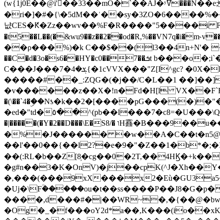
(w{1j0E��@i'��33��mO�`��AJ�ʸߜ���N��e;�vv�3R�5� [���cc�L"�g�r���Wz�.m#��Q�Bv���+��2K�tN������^�}y������Q�ۅUbB,���j�зb*��Q"�zӦc��Y�, B]!hI�KZ�T�5/
�ri�]�#�{\�5dM��ʿ��sy�3ZO�6����%�
냢CES�Ԟ�Zz��wv��%F�R����"5����i FJo߿E�I���J��K^D��iO�I�7<�䌔�l�\�W�H���IK�|ςR3~t@ j����g�E�
�t5��L��(�&wu9��z��2��od�R,%��VN7q�i�m
��ρ���%)�k C��$��(l3��4n+N'� 
��C�d�3o�s6��HY�c0��7��ܭt b���o�;i`�$R�N[z���h�K����-�]T�4�n�k�<ł@1�u���_�x�u�
C���J���ܮ�4�7{�1cVVX���"Z[I^gc? �0X�Ry��'�u��.̼�+��R��RnF$��/XHkDQ��*!"�����
�����#��_:ZQG�(�
j��/C�L��1 ��]��
�v������z��X�!n�Fd�H[l VX��F`R��M�oG�m�������ۼA��XXˮ~��^
�(\��`4�ۣ��Nƾ�k��2�[����pG���(�)
�ed�"td�٥��^(pb��l���7�c8=�U���\Q����wƜ�M�t�l��N��Z#��3E<���X@��|���8��2f�(� u��� �K�Zе?��TӊjLEn��m
�|�����(�Y�2��D���\E�S8/� וH䨺�B���9��u��/؆���5�<�ʾV#2ύ�)e��-�j�*A:�z'%�B��$��d{ڀ ��s!������g�fX��1�Z�[eC�m� �-
�%�J������ �w��A�C��t�n5@��
��l'��0��{��l2?�e�9�"�Z��1�b*�;�ІV:
��(:RL�b��Z[8̦�cg��0�2T,��4HϏ�+k��
�g#n��3�K�OnV)�j��cpK(^J�Xh��
�,���(���9xX���x2�Eù�GU3a
�Uj�\Fؒ�����ou�t��ss����P��J8�G�p� ��Ғ�a� �{?���r8oJI��ȋ
����,d���#�|��WR~�,�{��@�bw�
�Og�_�f���oY2ԁ*a��,K
���(io��x