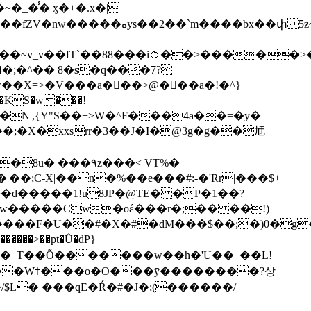
��bx��փ 5z~�>�y4N/
��X=>�V���a��ً�>@���a�!�^}
>�N|,{Y"S��+>W�^F���4a��=�y�
�٩z���< VT%�
��3���H�J:~�N����W�[q���2�tߟ�Ó��Qc~|�X�|��;Ϲ-X|��n�%��e���#:-�
'Rr|���$+
X9[w�����Cw�oέ���r�;�� ��!)
�����>��pt�Ǜ�dP}
���?상
/$L� ���qE�Ŕ�#�J�;(������/