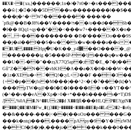
��X�>�{ϫa,]������;1n�/�7π0�>�x���]�����z����/�7?� �{�خ�0���
��ŵ{:��J��5D7��w��������l��$����^������e$
���ʈ�^�= W7������� ���/��
`pfk@��B�J8%��V����\ߤ��/o��d��6b�@��J�tqw3�}>Y]������<�b��̌��{B���~v_v��fT`��88���i⥀��>�����>�ޯ�'�����?
�I�� 8Qq1+qy��"�|�<���w󠒪7+�����X�n�F�a��M<�ح��]��g�����`�s��z�C�
�_=���������� �B�'���Oo���9S�z
��j�al��f��S�w� �x�w�r���a��o���W�1� �Ā5
�������ig �5���6P-�!jɪ���q�w�������z���9��� e�`Jd �ܒo�
��U�-��"��zȿX77Q5ap�;t昚�E_�7�j��
Gǖ"Z��N��vhKH�A��a�X�8�4��W<��7�
{+2�p��j!o�M���)��^2<�{�7���(k[�Y�JT�Z��@`h,�@�
���PpTW�q@��I�E�I����8|� v��YT��^
(�^��v��eA�Xp�>0�+*���h����s�ײT)D$%�AQ�To�*�>W�^�=�.�9�Ύ҇�z�l�E�����F�U��#�X�#�dM���$��;�)0�g�OH�����w�����ҋ��
Ԓ,%0Aj|�.N^��Uc2��̝d X��f娯���HLQP�E?(gtN
����Q��3�M�Fw_�{j3��]=�����<�l��n��E�p4�Ld2�2~�o6y��oy=$7�y�r�
��&����-���|<��(��oOɒ��� ���G�8Bl AT}w���
���k�ntq)���,����pApy�9�Y�1zWM
��Cf�|$�)�,���jɢ� ����k���0�