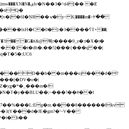
��3�^d4[�� �Ɇ
I�nQ�
�y~ K|����m�>٢��
��lxH�C�0�}�3����؟T+��|
�V�?i�� �G�۸&@뭭r����9_z�:t�X�t�
i��;�3�t�dh�.��5]���{���q ��|
�=���D��h� �m���o)���d�?
Z�yǥ�*�_���m�/
�N�T�y��BLU��;~���˥��#��l
��7��%���L:Eg�m.��̝��8������lkv
*�t�h��