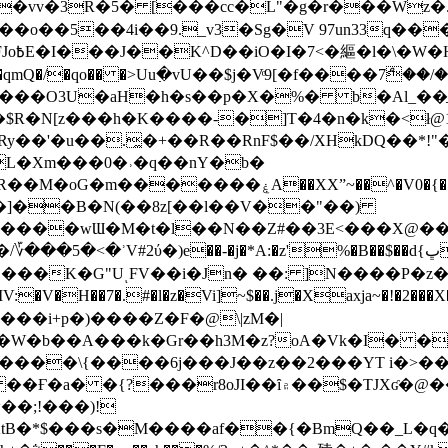
��o��5��4i��9._v3�Sg�V 97un33q��
���?
˞v��qmQ�/�qo�� �>Uu߲�vU��$j�Vͦ9[�f����7ް
���O3U�aH�h�s��p�X�%� b�Al_��ֲ�
]L�Xm���0�˒�q��nY�b�
�V0�{��N͉fMz}}��J�d������ �M���Q�"f-
�"�]��B�N(��8z[��l��V��"��)
�K�G"UͺFV��i�Jn� ��: ]N����P�z
�V�H��7�.#�l�z�Vi]
~$��.j�Xaxja~�!�2���
���i+p�)����Z�F�@\|zM�|
Y�W�b��A���k�Gr��h3M�z?oA�Vk�I� �
5����\{����6j���J��z��2���YT i�>
۾��$�TJXʛ�@���5J�P���<=-���!�k�?-�W�?
�;!���)!
KtB�*$���s�M����af��{�BmQ��_L�q�