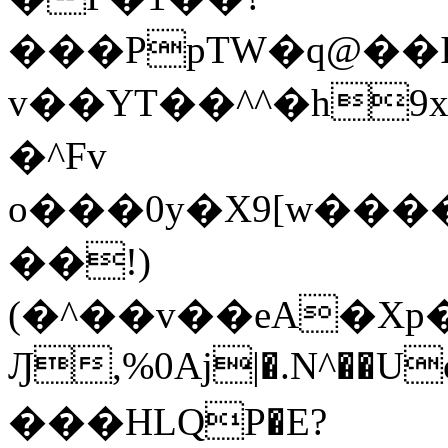
���PpTW�q@��
v��YT��^^�h9x
�^Fv
o���0y�X9[w��
��!)
(�^��v��eA�Xp�>0�+*���h����s�ײT)D$%�AQ�To�*�>W�^�=�.
Ԓ,%0Aj|�.N^��Uc
���HLQP�E?