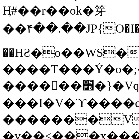
Ӊ#��r��ok�笌
��۴��.��JP{O�I
��ΗƧ�o��WS�
����T���Ý�o�;����������
������׻�}�Vq���j¯���P�.QwO�ｓ
���I�V�ϓ����d
�������V
�v��<���x���ۻ��a���R_�n���