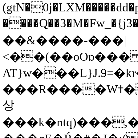
(gtN�0j�LXM�����dd
����Q��3�M�Fw_�{j3��]=����
��&����-���|
<��(��oOɒ���
AT}w���L}J.9=�
���R����Wߙ���o�O���ӯ��������?
상
���k�ntq)���,