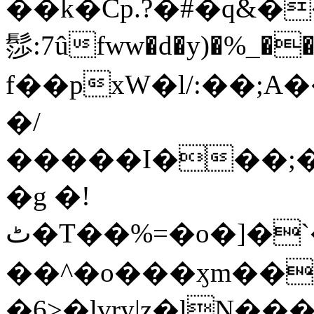
��k�Cp.?�#�q&�
髿:7ûfww�d�y)�%_�����>
f��pxW�l/:��;A
�/
�����I���;�
�g �!
ٹ�T��%=�o�]�`�8mxݽ������˳���0�n̾X'��3ǘ9����������I�&��G�������z>��]�%��/
��^�o���ӽm��ܑ�wOooOn���������
�6>�lvry|z�lN���