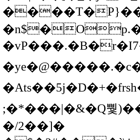
����T�Ρ}�
�n$�Op.
�vP���.�B�r�I7�gp~H
�ye�@��� ��.�c
�Ats��5j�D�+�fr
;�*���|�&�Q뿿)�
�/2��]�