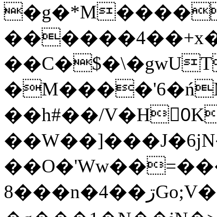
�g�*M����
������4��+x�
��C�$�\�gwUT
�M����'6�ń
��h#��/V�H0ٍK�7'�1�L�A�2
��W��]���J�6jN
��O�'Ww��=���
�8��n�4��ڗGo;V���y��4����n�7�v���Lu�/