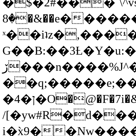
�$�2#���`\^vs
�8�&��e�������:�\���{��9�����g��f�r?
ˣ��iʇz�,���
G��B:��3Ƚ�Y�u:�
ڒ���n����%J^�}
��q;�����e;��
/[�yw#R�d���
i�x̀9��Nw����