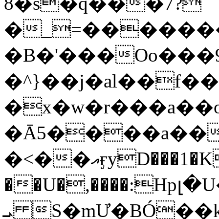
8�s�q���7?
�_=�����
�B�'���Oo���9
�^}��j�al��f
�x�w�r���a�
�Ā5����a��
�<��އӻyD���1�KS�w���!
��U�,����:Hpլ�U�K��_y4߼��O���
ܝ S�mƯ�BÓ�