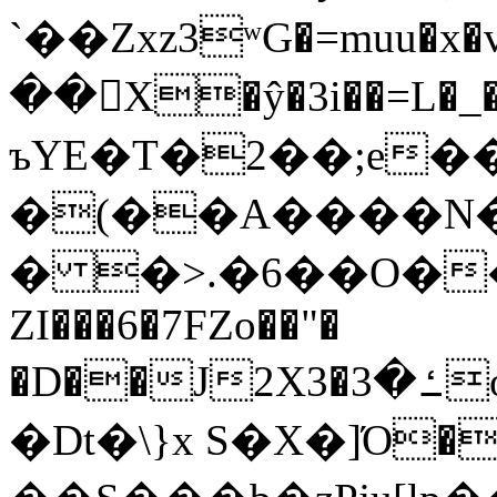
`��Zxz3ʷG�=muu�
��񛆻X�ŷ�3i��=L�
ъYE�T�2��;e�
�(��A����
� �>.�6��O��
ZI���6�7FZo��"�
�D��J2X3�ߑ�3o�|aak�q�@����]�K���w���r;�
�Dt�\}x S�X�]Ό�