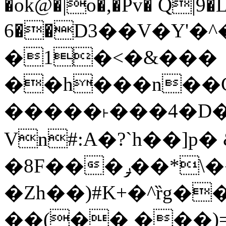
�ok@�|o�,�Pv� Q|9
6��D3��V�Y'�
�1�<�&���
��h���n��Cd
�����˫���4�D�
Vn#:A�?`h��]p�
�8F���ݛ��*\��U��S
�Zh��)#K+�^ȑg�
��(�� ���)=�