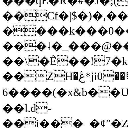
���qE�Ŕ�#�J�;(
��Cf�|$�)�,�
����k���0�
���˨�_���@��
��\�Ȇ��!7�k
��ZH�ڠ*ji0��탃
6����(�x&b��
��l.d-
��i���_�ȼ"�Z�����׋����\�\�w3�|W'�L8y<#�Y�HX�*b��.̏