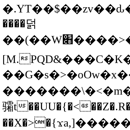
�.YT��$��zv��ԃ
����덝
��(��W׋����>��O>�d�%Y�@�@ڻ<�z{rc&׻��z�����AeK�^�����������˩t��=x~
[M.PQD&���C�K
��G�s�>�oOw�x�
�������\�<�m�PU�5�Ǉ*X�
骦t��UU�{�<��Z�.R�
��X�>�{ϫa,]�����