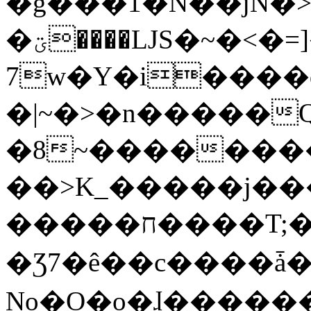
�g���1�N��jN�
�ؾ����ǇS�~�<�=]����^vz��{{��t�%
7w�Y�i����
�|~�>�n�����
�8~��������
��>K_�����j��
�����ח����T;�uU�w��oovW�N�\�v�̓��N��6xz��z^��s�;
�Ʒ7�ê��c����ǡ�Oo
No�O�o�ɺ����