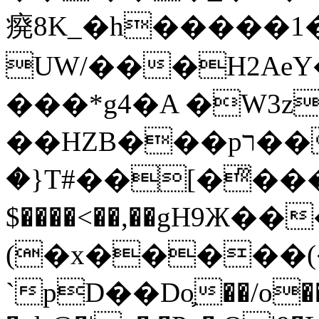
㾱8K_�h�����1
UW/���H2AeY�
���*g4�A �W3z
��HZB���pר��b�wO�N��{@H�m�F{���ۣ��?
�}T#��[�ͫ���
$����<��,��gH9Ж
(�x�����
`pD��Do֛��/o��