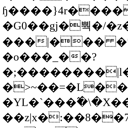
ɧ����}4r����
�G0��gj�뿩�/�z
���|��� �
�o���_��?
�;��������|
�>~��=�L��
�YL�`���߬�\�X�
��z|x�:��8�