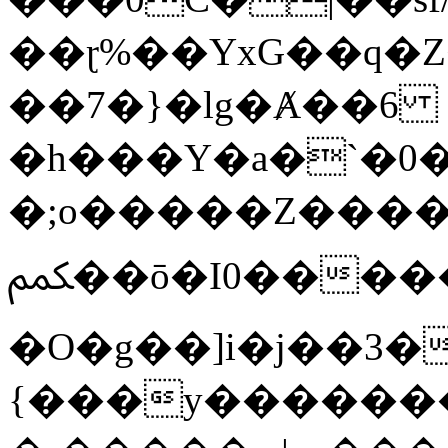
��ɽ%��YxG��q�
��7�}�lg�Ⱥ��6
�h���Y�a�`�0�
�;o�����Z������
ﶻ��ō�I0�����o�b�{L������3����2�O.z���/
�O�g��]i�j��3�u�̨S;�ܳ
{���y������