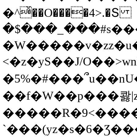
�^ͯ��O����4>.�Տ
�$���_���#s��
�W�����v�zz�u�
<�z�yS��J/O��>wn
�5%�#���՞u��nU
��f�W��p���콿|z
�����R�9<����
`���(yz�s�6�Ʒ�