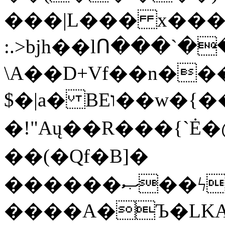
���|L��� x���b
:.>bjh��lՈ���`
\A��D+Vf��n��
$�|a� BEו��w�{���;���q�X��d%�������W� hU�(�1�Ū}9�S�F<��i�L3�;�
�!"Aų��R���{`
��(�Qf�B]�
������ޞ��ϟak��r��_39$�8�p���7�2�yIZ�R��x��/
����A�Ъ�LKA