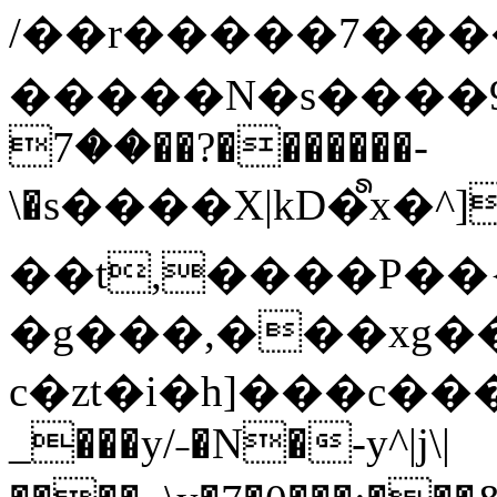
/��r�����7��
�����N�s����9�j
��7��?�������-
\�s����X|kD�᩺x
��t,����P��{
�g���,���xg�
c�zt�i�h]���c���
_���y/˗�N�-y^|j\|