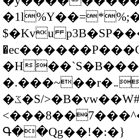
�y�����������
�1l%Y��=*%
$�Kvu p3B�SP�
�ec������P���G
�H��`S�B��
�.���~��r�޼�}�܅�mؕWu���K}
�ػ�S/>�B�vw��W#�I��*]\W��)Ħ�1��fC}
<���8��7���
Գ��Qg��!�:�}