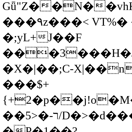
Gǖ"Z��N��v
���٩z���< VT%� �}z�XEu�<ं�Q!
�;yL+J��F
���3���H�J:~�
�X�|��;Ϲ-X|��n
���$+
{+2�p��j!o�
��ר-�<5/D�>�d�����1!u8JP�@TE�
�P�1��?