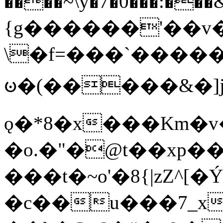
����~\y�7�0���:���&�_DN#�
{g������'��v�
\�f=���`�����
ꧽ�(�����&�]j
ǫ�*8�x���Km�v
�o.�"�@t��xp�
���t�~o'�8{|zZ^[�
�c��u���7_xg{���Q�n4���