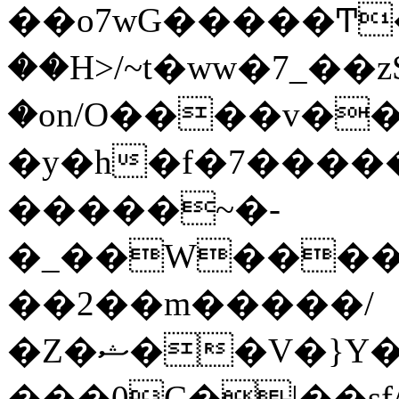
��o7wG�����Ͳ
��H>/~t�ww�7_��z
�on/O����v�
�y�h�f�7����
�����~�-
�_��W����;
��2��m�����/
�Z�ޝ��V�}Y�I�ծ�O�����S��]z��w��7�޷�����h���u��7w.ϻ���8X��ͮ�����W�dm�Jߜ��q/>?
���0C�|��sf