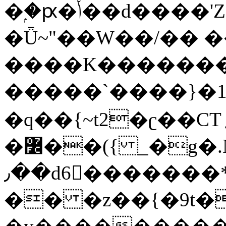
�ۭ�ԗ�ݳ��d����'Z����>!pQ}
�Ǖ~"��W��/�� ��
����K�������
�����`����}�1
�q��{~t2�ʗ��CT؍���������{�~}ur����u�}o����(�:�j���=����{�۝Vo�An��J^��������M\M�'{{l�i
�߼��({ _�g�.Nfӻg����f7z91o^��̤^�>��2�`�:|#dk�{>�>>&�tsw�Nwo�?
٫��d6򆧇�������*��[|^]oo���NW~zz>�X&�u�=K?
�� �z��{�9t�