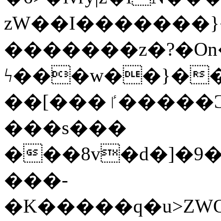
zW��I�������}�
�������z�?�O
ϟ���w��}��
��[���ٵ�����Ͻ���������x�ս��Apq�����޻�V����O�cp����ٝy{����:�k�ןNݯOOCyx6���&���?
���s���
���8v�d�]�9��6
���-
�K�����q�u>ZWOO�w��߼��W�a���p��