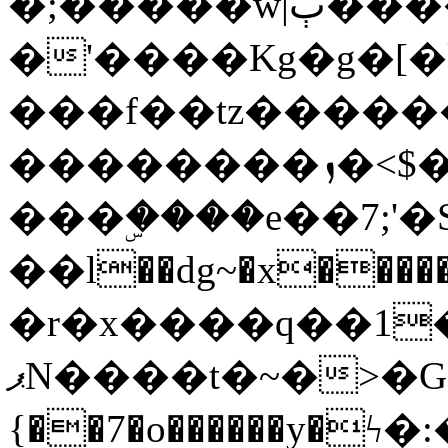
�;�����w|ٻ����<-
�'����Kg�g�[�k
���f��tz�����
��������ܙ�<$��������s���
���ۣ����e��7;'�Sc����ߋv
��l��dg~�x������G��6�{`�g���ݝ
�r�x����q��1
ޕN����t�~�>�G�{�Wރ�sl̞�@x_:�ˏ��՛��zU;wk�F�m�q}
{��7�o������y�