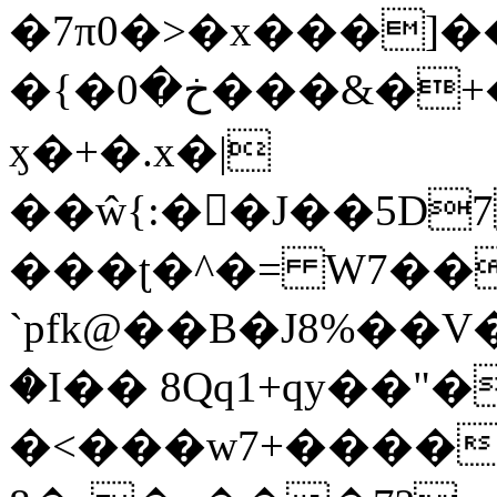
�7π0�>�x���]
�{�خ�0���&�+�zwYFEÙ4�~�_�̾�
ӽ�+�.x�|
��ŵ{:��J��5D7��
���ʈ�^�= W7��
`pfk@��B�J8%��V����\ߤ��/o��d��6b�@��J�tqw3�}>Y]������<�b��̌��{B���~v_v��fT`��88��
�I�� 8Qq1+qy��"�
�<���w󠒪7+�����X�n�F�a��M