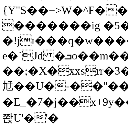
{Y"S��+>W�^F�
�������ig �5
�!jɪ���q�w��
e�`Jd �ܒo��m��1��d|
��;�X�xxsrr�
㝼��U�-��"��zȿ
�E_�7�j��x+9y�
쫝U'�'�