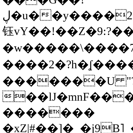
ڸ�u��y����2o�Gc���t!W���k+(���
钰vY��!��Z�9:?� �
�w�����\����7�
����2�?h�ʆ 
�������U "?
��lJ�mnF��
�������
�xZ|#��]�_�j9B