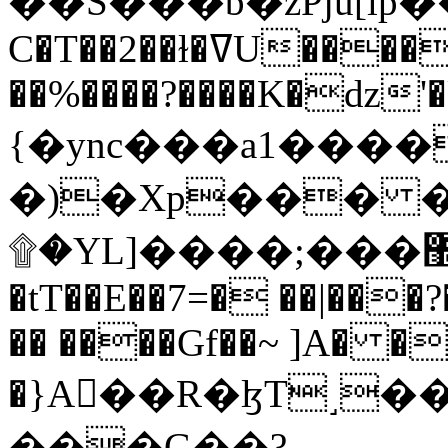
C�T��2��ɫ�ߜU����2�L�����m" �
��%����?����K�ǳ'�
{�ync���a1����
�)�Xp��� �
۩�YL]����;���׿�޽������+��k��o���O�Zt�6�[a��v_r;�b�f���==
�tT��E��7=� ��|���?
�� ����Gf��~ ]A� �
�}A��R�ɮT˼�
���G��?