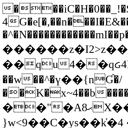
���iC�H�0��_!
4G�e[�,��n���I�E&��
�^�N������������mI��p�
������z�I2>z��
��qu4��qᏽ4H&A
��w��^�ү��{nƓ�/
��K�x~4��b�����
��"�Aޙ8X��M��K�D
}w<9��C�ys��k҆�޼� :���4�� 4�E0���oӮ�