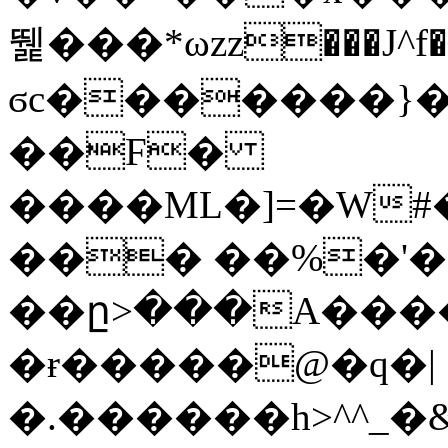
뛡���*ωzz���J^f�o
ϭc�������}��
�
�F�
����ML�]=�W#
��� ��%�'�
��ը>���A����
�ɍ�����@�q�|
�.������h>^^_�