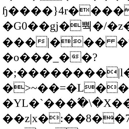
ɧ����}4r����
�G0��gj�뿩�/�z
���|��� �
�o���_��?
�;��������|
�>~��=�L��
�YL�`���߬�\�X�
��z|x�:��8�