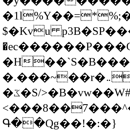
�y�����������
�1l%Y��=*%
$�Kvu p3B�SP�
�ec������P���G
�H��`S�B��
�.���~��r�޼�}�܅�mؕWu���K}
�ػ�S/>�B�vw��W#�I��*]\W��)Ħ�1��fC}
<���8��7���
Գ��Qg��!�:�}