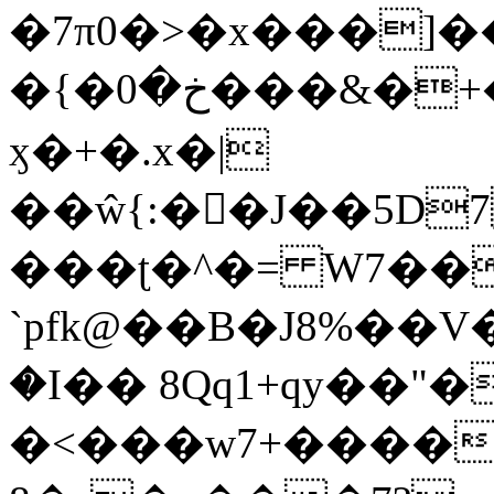
�7π0�>�x���]
�{�خ�0���&�+�zwYFEÙ4�~�_�̾�
ӽ�+�.x�|
��ŵ{:��J��5D7��
���ʈ�^�= W7��
`pfk@��B�J8%��V����\ߤ��/o��d��6b�@��J�tqw3�}>Y]������<�b��̌��{B���~v_v��fT`��88��
�I�� 8Qq1+qy��"�
�<���w󠒪7+�����X�n�F�a��M