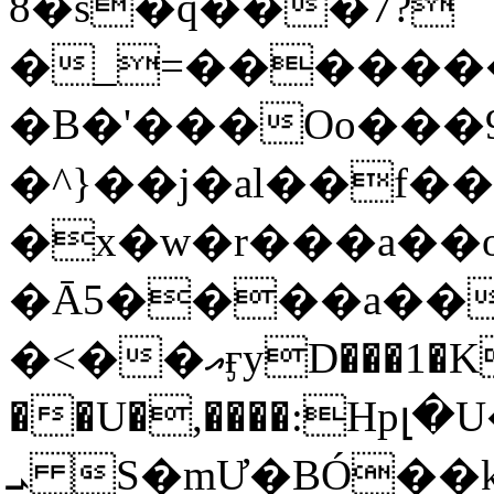
8�s�q���7?
�_=�����
�B�'���Oo���9
�^}��j�al��f
�x�w�r���a�
�Ā5����a��
�<��އӻyD���1�KS�w���!
��U�,����:Hpլ�U�K��_y4߼��O���
ܝ S�mƯ�BÓ�