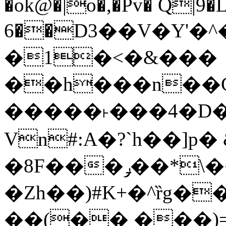
�ok@�|o�,�Pv� Q|9
6��D3��V�Y'�
�1�<�&���
��h���n��Cd
�����˫���4�D�
Vn#:A�?`h��]p�
�8F���ݛ��*\��U��S
�Zh��)#K+�^ȑg�
��(�� ���)=�