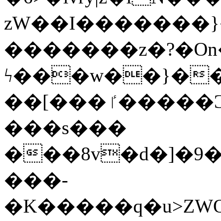
zW��I�������}�
�������z�?�O
ϟ���w��}��
��[���ٵ�����Ͻ���������x�ս��Apq�����޻�V����O�cp����ٝy{����:�k�ןNݯOOCyx6���&���?
���s���
���8v�d�]�9��6
���-
�K�����q�u>ZWOO�w��߼��W�a���p��