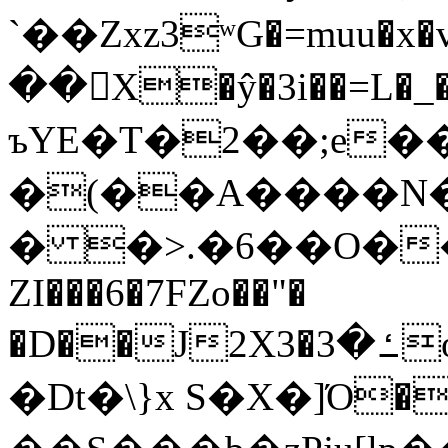
`��Zxz3ʷG�=muu�
��񛆻X�ŷ�3i��=L�
ъYE�T�2��;e�
�(��A����
� �>.�6��O��
ZI���6�7FZo��"�
�D��J2X3�ߑ�3o�|aak�q�@����]�K���w���r;�
�Dt�\}x S�X�]Ό�