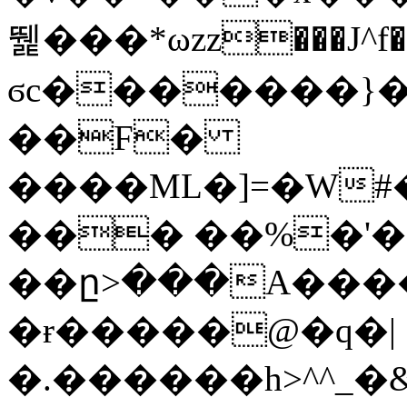
뛡���*ωzz���J^f�o
ϭc�������}��
�
�F�
����ML�]=�W#
��� ��%�'�
��ը>���A����
�ɍ�����@�q�|
�.������h>^^_�