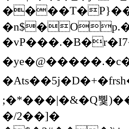
����T�Ρ}�
�n$�Op.
�vP���.�B�r�I7�gp~H
�ye�@��� ��.�c
�Ats��5j�D�+�fr
;�*���|�&�Q뿿)�
�/2��]�