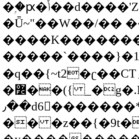
�ۭ�ԗ�ݳ��d����'Z����>!pQ}
�Ǖ~"��W��/�� ��
����K�������
�����`����}�1
�q��{~t2�ʗ��CT؍���������{�~}ur����u�}o����(�:�j���=����{�۝Vo�An��J^��������M\M�'{{l�i
�߼��({ _�g�.Nfӻg����f7z91o^��̤^�>��2�`�:|#dk�{>�>>&�tsw�Nwo�?
٫��d6򆧇�������*��[|^]oo���NW~zz>�X&�u�=K?
�� �z��{�9t�