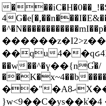
���iC�H�0��_!
4G�e[�,��n���I�E&��
�^�N������������mI��p�
������z�I2>z��
��qu4��qᏽ4H&A
��w��^�ү��{nƓ�/
��K�x~4��b�����
��"�Aޙ8X��M��K�D
}w<9��C�ys��k҆�޼� :���4�� 4�E0���oӮ�