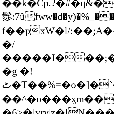
��k�Cp.?�#�q&�
髿:7ûfww�d�y)�%_�����>
f��pxW�l/:��;A
�/
�����I���;�
�g �!
ٹ�T��%=�o�]�`�8mxݽ������˳���0�n̾X'��3ǘ9����������I�&��G�������z>��]�%��/
��^�o���ӽm��ܑ�wOooOn���������
�6>�lvry|z�lN���