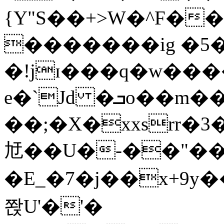
{Y"S��+>W�^F�
�������ig �5
�!jɪ���q�w��
e�`Jd �ܒo��m��1��d|
��;�X�xxsrr�
㝼��U�-��"��zȿ
�E_�7�j��x+9y�
쫝U'�'�