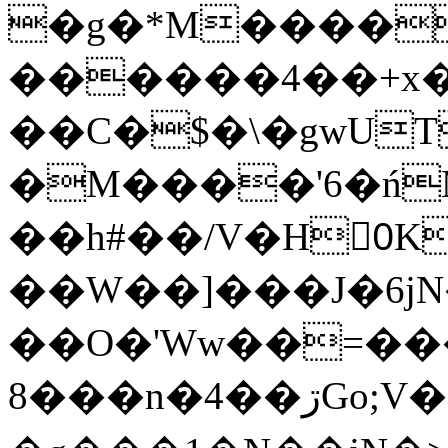
�g�*M����
������4��+x�
��C�$�\�gwUT
�M����'6�ń
��h#��/V�H0ٍK�7'�1�L�A�2
��W��]���J�6jN
��O�'Ww��=���
�8��n�4��ڗGo;V���y��4����n�7�v���Lu�/