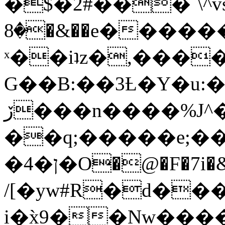
�$�2#���`\^vs
�8�&��e�������:�\���{��9�����g��f�r?
ˣ��iʇz�,���
G��B:��3Ƚ�Y�u:�
ڒ���n����%J^�}
��q;�����e;��
/[�yw#R�d���
i�x̀9��Nw����