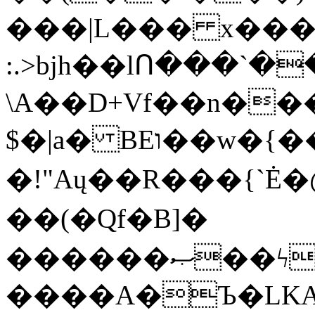
���|L��� x���b
:.>bjh��lՈ���`
\A��D+Vf��n��
$�|a� BEו��w�{���;���q�X��d%�������W� hU�(�1�Ū}9�S�F<��i�L3�;�
�!"Aų��R���{`
��(�Qf�B]�
������ޞ��ϟak��r��_39$�8�p���7�2�yIZ�R��x��/
����A�Ъ�LKA