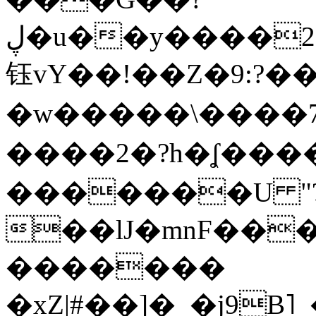
ڸ�u��y����2o�Gc���t!W���k+(���
钰vY��!��Z�9:?� �
�w�����\����7�
����2�?h�ʆ 
�������U "?
��lJ�mnF��
�������
�xZ|#��]�_�j9B