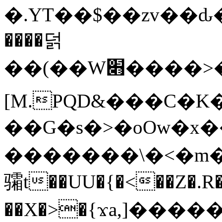
�.YT��$��zv��ԃ
����덝
��(��W׋����>��O>�d�%Y�@�@ڻ<�z{rc&׻��z�����AeK�^�����������˩t��=x~
[M.PQD&���C�K
��G�s�>�oOw�x�
�������\�<�m�PU�5�Ǉ*X�
骦t��UU�{�<��Z�.R�
��X�>�{ϫa,]�����