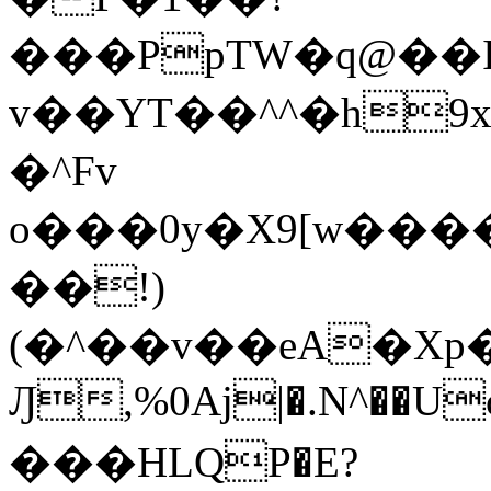
���PpTW�q@��
v��YT��^^�h9x
�^Fv
o���0y�X9[w��
��!)
(�^��v��eA�Xp�>0�+*���h����s�ײT)D$%�AQ�To�*�>W�^�=�.
Ԓ,%0Aj|�.N^��Uc
���HLQP�E?