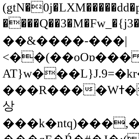
(gtN�0j�LXM�����dd
����Q��3�M�Fw_�{j3��]=����
��&����-���|
<��(��oOɒ���
AT}w���L}J.9=�
���R����Wߙ���o�O���ӯ��������?
상
���k�ntq)���,