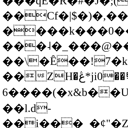
���qE�Ŕ�#�J�;(
��Cf�|$�)�,�
����k���0�
���˨�_���@��
��\�Ȇ��!7�k
��ZH�ڠ*ji0��탃
6����(�x&b��
��l.d-
��i���_�ȼ"�Z�����׋����\�\�w3�|W'�L8y<#�Y�HX�*b��.̏