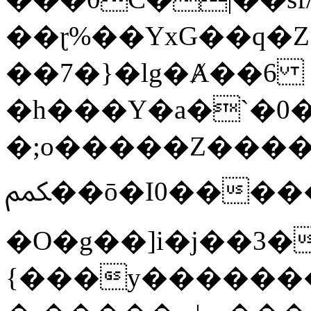
��ɽ%��YxG��q�
��7�}�lg�Ⱥ��6
�h���Y�a�`�0�
�;o�����Z������
ﶻ��ō�I0�����o�b�{L������3����2�O.z���/
�O�g��]i�j��3�u�̨S;�ܳ
{���y������