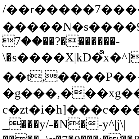
/��r�����7��
�����N�s����9�j
��7��?�������-
\�s����X|kD�᩺x
��t,����P��{
�g���,���xg�
c�zt�i�h]���c���
_���y/˗�N�-y^|j\|