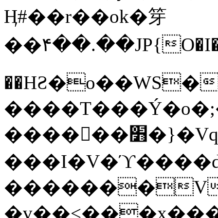
Ӊ#��r��ok�笌
��۴��.��JP{O�I
��ΗƧ�o��WS�
����T���Ý�o�;����������
������׻�}�Vq���j¯���P�.QwO�ｓ
���I�V�ϓ����d
�������V
�v��<���x���ۻ��a���R_�n���