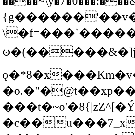
����~\y�7�0���:���&�_DN#�
{g������'��v�
\�f=���`�����
ꧽ�(�����&�]j
ǫ�*8�x���Km�v
�o.�"�@t��xp�
���t�~o'�8{|zZ^[�
�c��u���7_xg{���Q�n4���