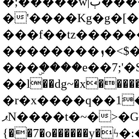
�;�����w|ٻ����<-
�'����Kg�g�[�k
���f��tz�����
��������ܙ�<$��������s���
���ۣ����e��7;'�Sc����ߋv
��l��dg~�x������G��6�{`�g���ݝ
�r�x����q��1
ޕN����t�~�>�G�{�Wރ�sl̞�@x_:�ˏ��՛��zU;wk�F�m�q}
{��7�o������y�