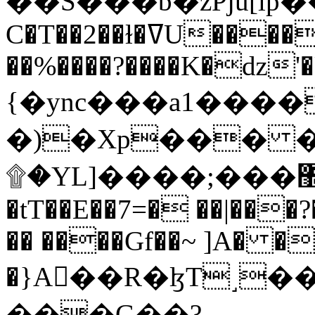
C�T��2��ɫ�ߜU����2�L�����m" �
��%����?����K�ǳ'�
{�ync���a1����
�)�Xp��� �
۩�YL]����;���׿�޽������+��k��o���O�Zt�6�[a��v_r;�b�f���==
�tT��E��7=� ��|���?
�� ����Gf��~ ]A� �
�}A��R�ɮT˼�
���G��?