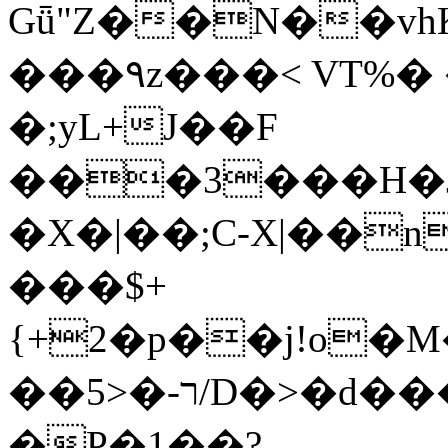
Gǖ"Z��N��v
���٩z���< VT%� �}z�XEu�<ं�Q!
�;yL+J��F
���3���H�J:~�
�X�|��;Ϲ-X|��n
���$+
{+2�p��j!o�
��ר-�<5/D�>�d�����1!u8JP�@TE�
�P�1��?