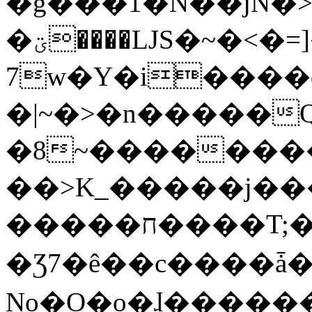
�g���1�N��jN�
�ؾ����ǇS�~�<�=]����^vz��{{��t�%
7w�Y�i����
�|~�>�n�����
�8~��������
��>K_�����j��
�����ח����T;�uU�w��oovW�N�\�v�̓��N��6xz��z^��s�;
�Ʒ7�ê��c����ǡ�Oo
No�O�o�ɺ����