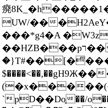
㾱8K_�h�����1
UW/���H2AeY�
���*g4�A �W3z
��HZB���pר��b�wO�N��{@H�m�F{���ۣ��?
�}T#��[�ͫ���
$����<��,��gH9Ж
(�x�����
`pD��Do֛��/o��