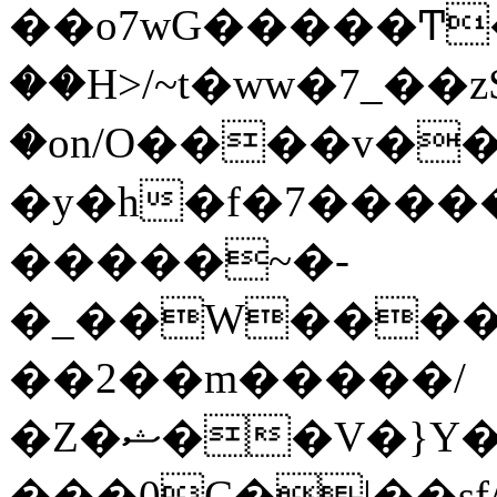
��o7wG�����Ͳ
��H>/~t�ww�7_��z
�on/O����v�
�y�h�f�7����
�����~�-
�_��W����;
��2��m�����/
�Z�ޝ��V�}Y�I�ծ�O�����S��]z��w��7�޷�����h���u��7w.ϻ���8X��ͮ�����W�dm�Jߜ��q/>?
���0C�|��sf