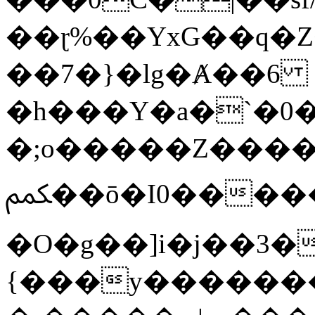
��ɽ%��YxG��q�
��7�}�lg�Ⱥ��6
�h���Y�a�`�0�
�;o�����Z������
ﶻ��ō�I0�����o�b�{L������3����2�O.z���/
�O�g��]i�j��3�u�̨S;�ܳ
{���y������