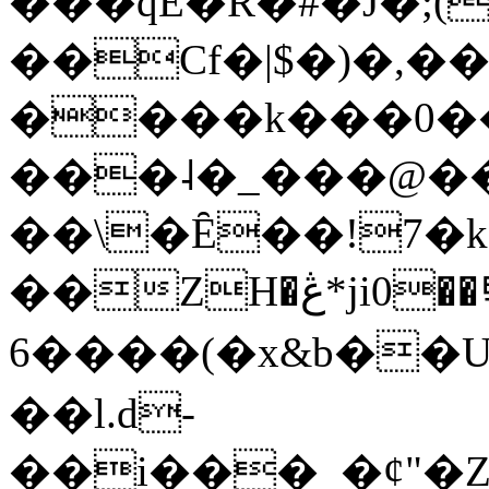
���qE�Ŕ�#�J�;(
��Cf�|$�)�,�
����k���0�
���˨�_���@��
��\�Ȇ��!7�k
��ZH�ڠ*ji0��탃
6����(�x&b��
��l.d-
��i���_�ȼ"�Z�����׋����\�\�w3�|W'�L8y<#�Y�HX�*b��.̏