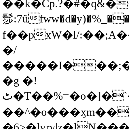
��k�Cp.?�#�q&�
髿:7ûfww�d�y)�%_�����>
f��pxW�l/:��;A
�/
�����I���;�
�g �!
ٹ�T��%=�o�]�`�8mxݽ������˳���0�n̾X'��3ǘ9����������I�&��G�������z>��]�%��/
��^�o���ӽm��ܑ�wOooOn���������
�6>�lvry|z�lN���