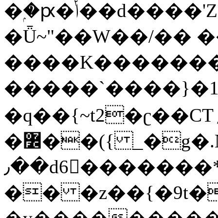
�ۭ�ԗ�ݳ��d����'Z����>!pQ}
�Ǖ~"��W��/�� ��
����K�������
�����`����}�1
�q��{~t2�ʗ��CT؍���������{�~}ur����u�}o����(�:�j���=����{�۝Vo�An��J^��������M\M�'{{l�i
�߼��({ _�g�.Nfӻg����f7z91o^��̤^�>��2�`�:|#dk�{>�>>&�tsw�Nwo�?
٫��d6򆧇�������*��[|^]oo���NW~zz>�X&�u�=K?
�� �z��{�9t�