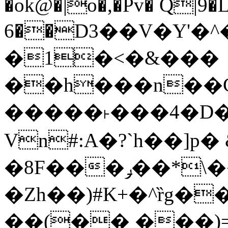
�ok@�|o�,�Pv� Q|9
6��D3��V�Y'�
�1�<�&���
��h���n��Cd
�����˫���4�D�
Vn#:A�?`h��]p�
�8F���ݛ��*\��U��S
�Zh��)#K+�^ȑg�
��(�� ���)=�