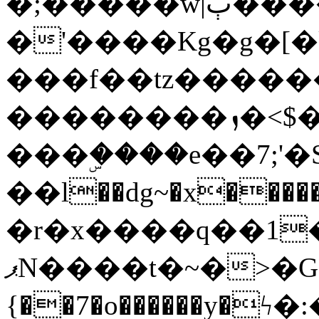
�;�����w|ٻ����<-
�'����Kg�g�[�k
���f��tz�����
��������ܙ�<$��������s���
���ۣ����e��7;'�Sc����ߋv
��l��dg~�x������G��6�{`�g���ݝ
�r�x����q��1
ޕN����t�~�>�G�{�Wރ�sl̞�@x_:�ˏ��՛��zU;wk�F�m�q}
{��7�o������y�