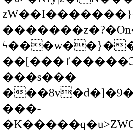
zW��I�������}�
�������z�?�O
ϟ���w��}��
��[���ٵ�����Ͻ���������x�ս��Apq�����޻�V����O�cp����ٝy{����:�k�ןNݯOOCyx6���&���?
���s���
���8v�d�]�9��6
���-
�K�����q�u>ZWOO�w��߼��W�a���p��