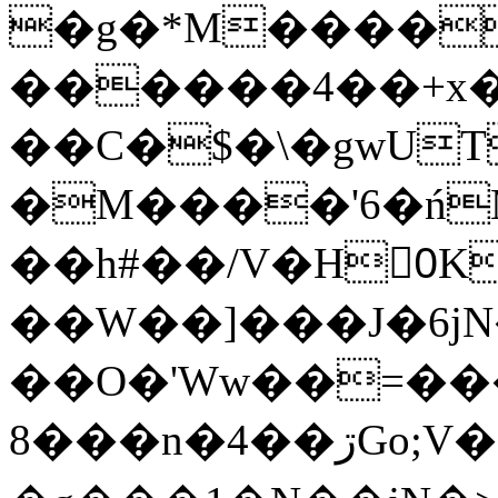
�g�*M����
������4��+x�
��C�$�\�gwUT
�M����'6�ń
��h#��/V�H0ٍK�7'�1�L�A�2
��W��]���J�6jN
��O�'Ww��=���
�8��n�4��ڗGo;V���y��4����n�7�v���Lu�/