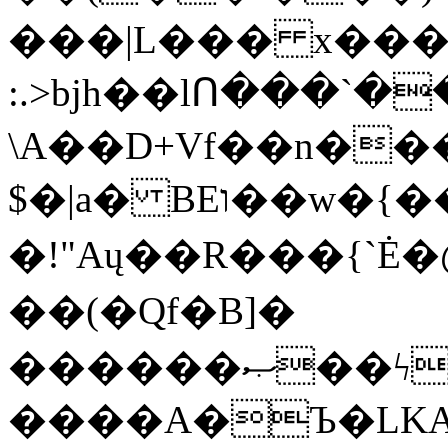
���|L��� x���b
:.>bjh��lՈ���`
\A��D+Vf��n��
$�|a� BEו��w�{���;���q�X��d%�������W� hU�(�1�Ū}9�S�F<��i�L3�;�
�!"Aų��R���{`
��(�Qf�B]�
������ޞ��ϟak��r��_39$�8�p���7�2�yIZ�R��x��/
����A�Ъ�LKA