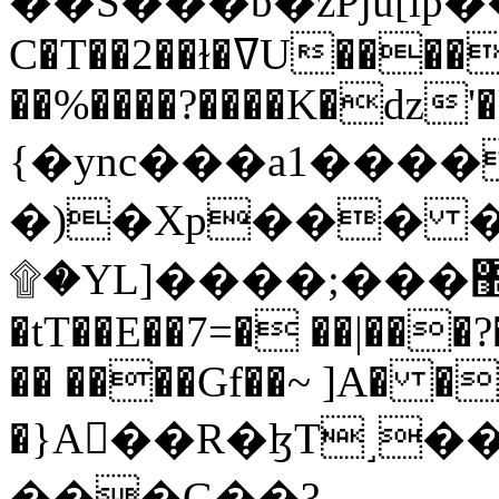
C�T��2��ɫ�ߜU����2�L�����m" �
��%����?����K�ǳ'�
{�ync���a1����
�)�Xp��� �
۩�YL]����;���׿�޽������+��k��o���O�Zt�6�[a��v_r;�b�f���==
�tT��E��7=� ��|���?
�� ����Gf��~ ]A� �
�}A��R�ɮT˼�
���G��?