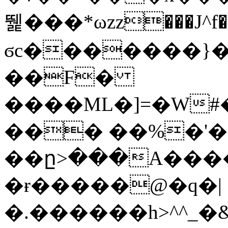
뛡���*ωzz���J^f�o
ϭc�������}��
�
�F�
����ML�]=�W#
��� ��%�'�
��ը>���A����
�ɍ�����@�q�|
�.������h>^^_�