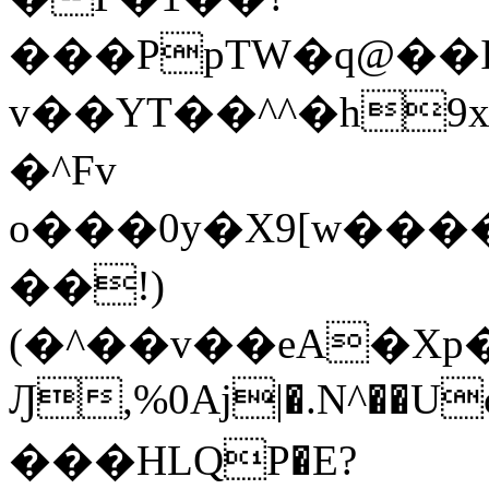
���PpTW�q@��
v��YT��^^�h9x
�^Fv
o���0y�X9[w��
��!)
(�^��v��eA�Xp�>0�+*���h����s�ײT)D$%�AQ�To�*�>W�^�=�.
Ԓ,%0Aj|�.N^��Uc
���HLQP�E?