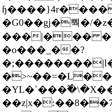
ɧ����}4r����
�G0��gj�뿩�/�z
���|��� �
�o���_��?
�;��������|
�>~��=�L��
�YL�`���߬�\�X�
��z|x�:��8�