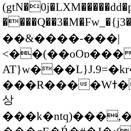
(gtN�0j�LXM�����dd
����Q��3�M�Fw_�{j3��]=����
��&����-���|
<��(��oOɒ���
AT}w���L}J.9=�
���R����Wߙ���o�O���ӯ��������?
상
���k�ntq)���,