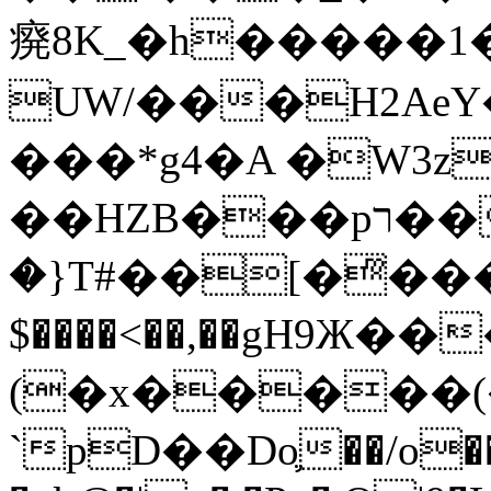
㾱8K_�h�����1
UW/���H2AeY�
���*g4�A �W3z
��HZB���pר��b�wO�N��{@H�m�F{���ۣ��?
�}T#��[�ͫ���
$����<��,��gH9Ж
(�x�����
`pD��Do֛��/o��