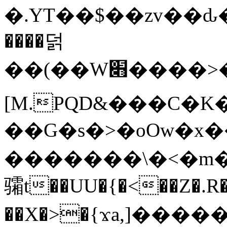
�.YT��$��zv��ԃ
����덝
��(��W׋����>��O>�d�%Y�@�@ڻ<�z{rc&׻��z�����AeK�^�����������˩t��=x~
[M.PQD&���C�K
��G�s�>�oOw�x�
�������\�<�m�PU�5�Ǉ*X�
骦t��UU�{�<��Z�.R�
��X�>�{ϫa,]�����