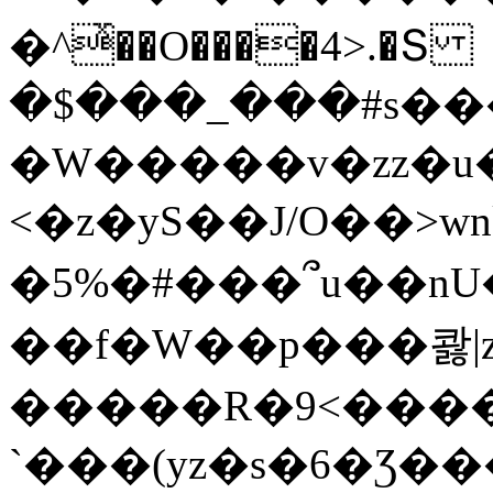
�^ͯ��O����4>.�Տ
�$���_���#s��
�W�����v�zz�u�
<�z�yS��J/O��>wn
�5%�#���՞u��nU
��f�W��p���콿|z
�����R�9<����
`���(yz�s�6�Ʒ�