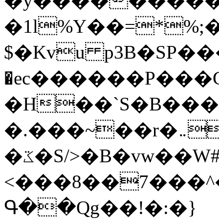
�y�����������
�1l%Y��=*%
$�Kvu p3B�SP�
�ec������P���G
�H��`S�B��
�.���~��r�޼�}�܅�mؕWu���K}
�ػ�S/>�B�vw��W#�I��*]\W��)Ħ�1��fC}
<���8��7���
Գ��Qg��!�:�}