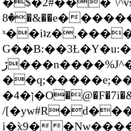
�$�2#���`\^vs
�8�&��e�������:�\���{��9�����g��f�r?
ˣ��iʇz�,���
G��B:��3Ƚ�Y�u:�
ڒ���n����%J^�}
��q;�����e;��
/[�yw#R�d���
i�x̀9��Nw����