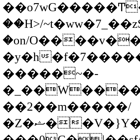
��o7wG�����Ͳ
��H>/~t�ww�7_��z
�on/O����v�
�y�h�f�7����
�����~�-
�_��W����;
��2��m�����/
�Z�ޝ��V�}Y�I�ծ�O�����S��]z��w��7�޷�����h���u��7w.ϻ���8X��ͮ�����W�dm�Jߜ��q/>?
���0C�|��sf