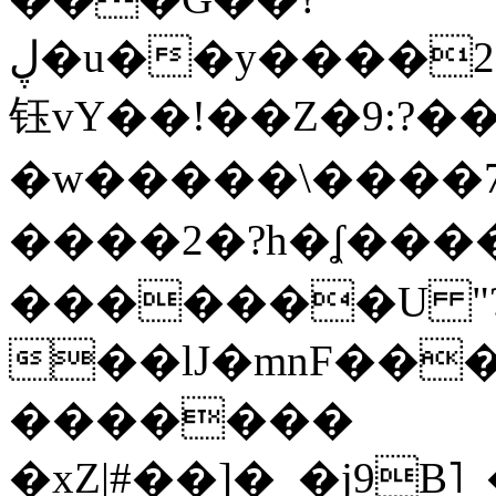
ڸ�u��y����2o�Gc���t!W���k+(���
钰vY��!��Z�9:?� �
�w�����\����7�
����2�?h�ʆ 
�������U "?
��lJ�mnF��
�������
�xZ|#��]�_�j9B