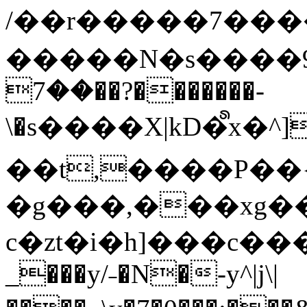
/��r�����7��
�����N�s����9�j
��7��?�������-
\�s����X|kD�᩺x
��t,����P��{
�g���,���xg�
c�zt�i�h]���c���
_���y/˗�N�-y^|j\|