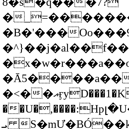
8�s�q���7?
�_=�����
�B�'���Oo���9
�^}��j�al��f
�x�w�r���a�
�Ā5����a��
�<��އӻyD���1�KS�w���!
��U�,����:Hpլ�U�K��_y4߼��O���
ܝ S�mƯ�BÓ�