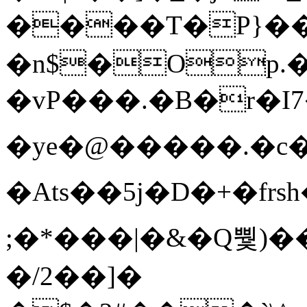
����T�Ρ}�
�n$�Op.
�vP���.�B�r�I7�gp~H
�ye�@��� ��.�c
�Ats��5j�D�+�fr
;�*���|�&�Q뿿)�
�/2��]�