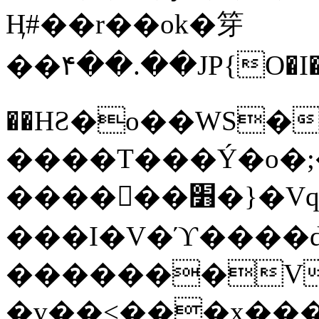
Ӊ#��r��ok�笌
��۴��.��JP{O�I
��ΗƧ�o��WS�
����T���Ý�o�;����������
������׻�}�Vq���j¯���P�.QwO�ｓ
���I�V�ϓ����d
�������V
�v��<���x���ۻ��a���R_�n���