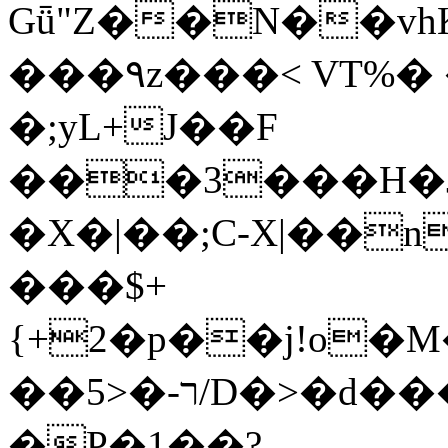
Gǖ"Z��N��v
���٩z���< VT%� �}z�XEu�<ं�Q!
�;yL+J��F
���3���H�J:~�
�X�|��;Ϲ-X|��n
���$+
{+2�p��j!o�
��ר-�<5/D�>�d�����1!u8JP�@TE�
�P�1��?