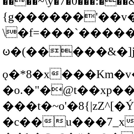
����~\y�7�0���:���&�_DN#�
{g������'��v�
\�f=���`�����
ꧽ�(�����&�]j
ǫ�*8�x���Km�v
�o.�"�@t��xp�
���t�~o'�8{|zZ^[�
�c��u���7_xg{���Q�n4���