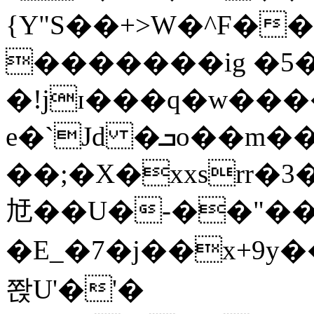
{Y"S��+>W�^F�
�������ig �5
�!jɪ���q�w��
e�`Jd �ܒo��m��1��d|
��;�X�xxsrr�
㝼��U�-��"��zȿ
�E_�7�j��x+9y�
쫝U'�'�