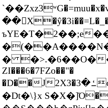
`��Zxz3ʷG�=muu�
��񛆻X�ŷ�3i��=L�
ъYE�T�2��;e�
�(��A����
� �>.�6��O��
ZI���6�7FZo��"�
�D��J2X3�ߑ�3o�|aak�q�@����]�K���w���r;�
�Dt�\}x S�X�]Ό�