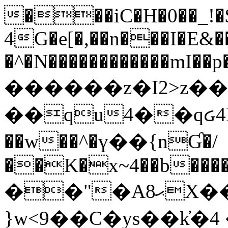
���iC�H�0��_!
4G�e[�,��n���I�E&��
�^�N������������mI��p�
������z�I2>z��
��qu4��qᏽ4H&A
��w��^�ү��{nƓ�/
��K�x~4��b�����
��"�Aޙ8X��M��K�D
}w<9��C�ys��k҆�޼� :���4�� 4�E0���oӮ�