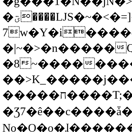
�g���1�N��jN�
�ؾ����ǇS�~�<�=]����^vz��{{��t�%
7w�Y�i����
�|~�>�n�����
�8~��������
��>K_�����j��
�����ח����T;�uU�w��oovW�N�\�v�̓��N��6xz��z^��s�;
�Ʒ7�ê��c����ǡ�Oo
No�O�o�ɺ����