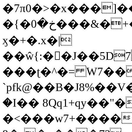
�7π0�>�x���]
�{�خ�0���&�+�zwYFEÙ4�~�_�̾�
ӽ�+�.x�|
��ŵ{:��J��5D7��
���ʈ�^�= W7��
`pfk@��B�J8%��V����\ߤ��/o��d��6b�@��J�tqw3�}>Y]������<�b��̌��{B���~v_v��fT`��88��
�I�� 8Qq1+qy��"�
�<���w󠒪7+�����X�n�F�a��M