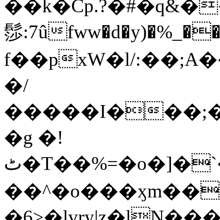
��k�Cp.?�#�q&�
髿:7ûfww�d�y)�%_�����>
f��pxW�l/:��;A
�/
�����I���;�
�g �!
ٹ�T��%=�o�]�`�8mxݽ������˳���0�n̾X'��3ǘ9����������I�&��G�������z>��]�%��/
��^�o���ӽm��ܑ�wOooOn���������
�6>�lvry|z�lN���