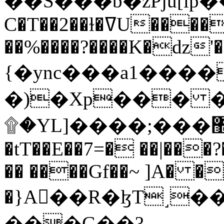
C�T��2��ɫ�ߜU����2�L�����m" �
��%����?����K�ǳ'�
{�ync���a1����
�)�Xp��� �
۩�YL]����;���׿�޽������+��k��o���O�Zt�6�[a��v_r;�b�f���==
�tT��E��7=� ��|���?
�� ����Gf��~ ]A� �
�}A��R�ɮT˼�
���G��?