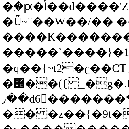
�ۭ�ԗ�ݳ��d����'Z����>!pQ}
�Ǖ~"��W��/�� ��
����K�������
�����`����}�1
�q��{~t2�ʗ��CT؍���������{�~}ur����u�}o����(�:�j���=����{�۝Vo�An��J^��������M\M�'{{l�i
�߼��({ _�g�.Nfӻg����f7z91o^��̤^�>��2�`�:|#dk�{>�>>&�tsw�Nwo�?
٫��d6򆧇�������*��[|^]oo���NW~zz>�X&�u�=K?
�� �z��{�9t�