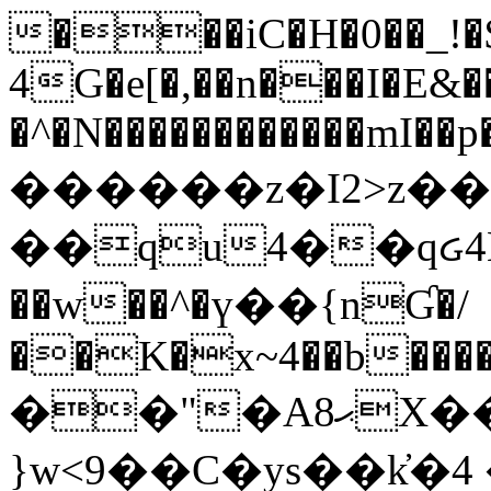
���iC�H�0��_!
4G�e[�,��n���I�E&��
�^�N������������mI��p�
������z�I2>z��
��qu4��qᏽ4H&A
��w��^�ү��{nƓ�/
��K�x~4��b�����
��"�Aޙ8X��M��K�D
}w<9��C�ys��k҆�޼� :���4�� 4�E0���oӮ�