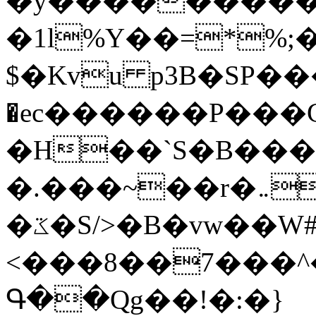
�y�����������
�1l%Y��=*%
$�Kvu p3B�SP�
�ec������P���G
�H��`S�B��
�.���~��r�޼�}�܅�mؕWu���K}
�ػ�S/>�B�vw��W#�I��*]\W��)Ħ�1��fC}
<���8��7���
Գ��Qg��!�:�}