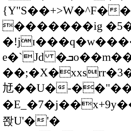
{Y"S��+>W�^F�
�������ig �5
�!jɪ���q�w��
e�`Jd �ܒo��m��1��d|
��;�X�xxsrr�
㝼��U�-��"��zȿ
�E_�7�j��x+9y�
쫝U'�'�