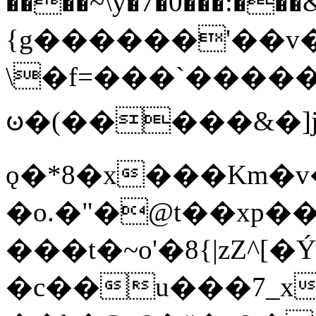
����~\y�7�0���:���&�_DN#�
{g������'��v�
\�f=���`�����
ꧽ�(�����&�]j
ǫ�*8�x���Km�v
�o.�"�@t��xp�
���t�~o'�8{|zZ^[�
�c��u���7_xg{���Q�n4���