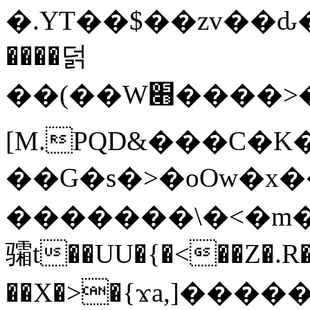
�.YT��$��zv��ԃ
����덝
��(��W׋����>��O>�d�%Y�@�@ڻ<�z{rc&׻��z�����AeK�^�����������˩t��=x~
[M.PQD&���C�K
��G�s�>�oOw�x�
�������\�<�m�PU�5�Ǉ*X�
骦t��UU�{�<��Z�.R�
��X�>�{ϫa,]�����