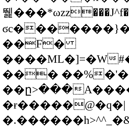
뛡���*ωzz���J^f�o
ϭc�������}��
�
�F�
����ML�]=�W#
��� ��%�'�
��ը>���A����
�ɍ�����@�q�|
�.������h>^^_�