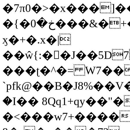
�7π0�>�x���]
�{�خ�0���&�+�zwYFEÙ4�~�_�̾�
ӽ�+�.x�|
��ŵ{:��J��5D7��
���ʈ�^�= W7��
`pfk@��B�J8%��V����\ߤ��/o��d��6b�@��J�tqw3�}>Y]������<�b��̌��{B���~v_v��fT`��88��
�I�� 8Qq1+qy��"�
�<���w󠒪7+�����X�n�F�a��M