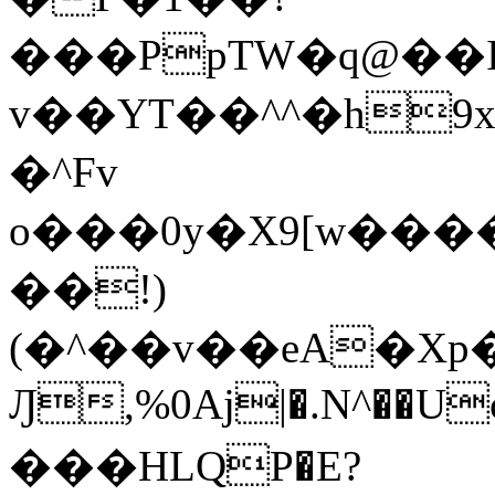
���PpTW�q@��
v��YT��^^�h9x
�^Fv
o���0y�X9[w��
��!)
(�^��v��eA�Xp�>0�+*���h����s�ײT)D$%�AQ�To�*�>W�^�=�.
Ԓ,%0Aj|�.N^��Uc
���HLQP�E?