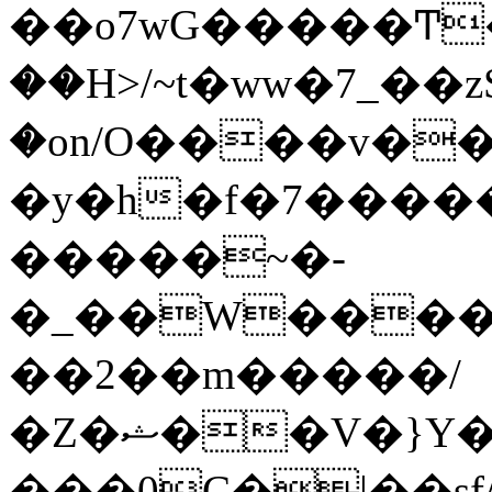
��o7wG�����Ͳ
��H>/~t�ww�7_��z
�on/O����v�
�y�h�f�7����
�����~�-
�_��W����;
��2��m�����/
�Z�ޝ��V�}Y�I�ծ�O�����S��]z��w��7�޷�����h���u��7w.ϻ���8X��ͮ�����W�dm�Jߜ��q/>?
���0C�|��sf