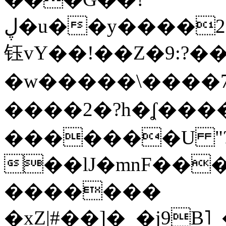
ڸ�u��y����2o�Gc���t!W���k+(���
钰vY��!��Z�9:?� �
�w�����\����7�
����2�?h�ʆ 
�������U "?
��lJ�mnF��
�������
�xZ|#��]�_�j9B