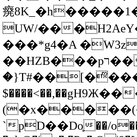
㾱8K_�h�����1
UW/���H2AeY�
���*g4�A �W3z
��HZB���pר��b�wO�N��{@H�m�F{���ۣ��?
�}T#��[�ͫ���
$����<��,��gH9Ж
(�x�����
`pD��Do֛��/o��