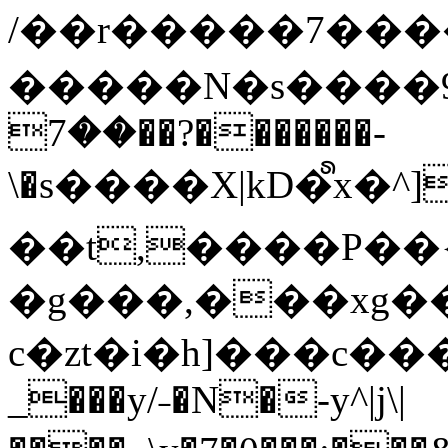
/��r�����7��
�����N�s����9�j
��7��?�������-
\�s����X|kD�᩺x
��t,����P��{
�g���,���xg�
c�zt�i�h]���c���
_���y/˗�N�-y^|j\|