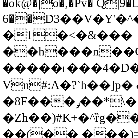
�ok@�|o�,�Pv� Q|9
6��D3��V�Y'�
�1�<�&���
��h���n��Cd
�����˫���4�D�
Vn#:A�?`h��]p�
�8F���ݛ��*\��U��S
�Zh��)#K+�^ȑg�
��(�� ���)=�