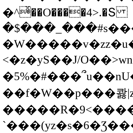
�^ͯ��O����4>.�Տ
�$���_���#s��
�W�����v�zz�u�
<�z�yS��J/O��>wn
�5%�#���՞u��nU
��f�W��p���콿|z
�����R�9<����
`���(yz�s�6�Ʒ�