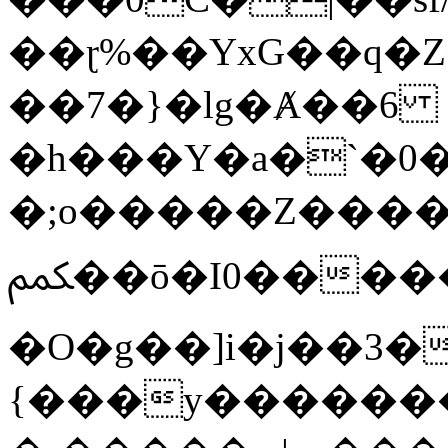
��ɽ%��YxG��q�
��7�}�lg�Ⱥ��6
�h���Y�a�`�0�
�;o�����Z������
ﶻ��ō�I0�����o�b�{L������3����2�O.z���/
�O�g��]i�j��3�u�̨S;�ܳ
{���y������