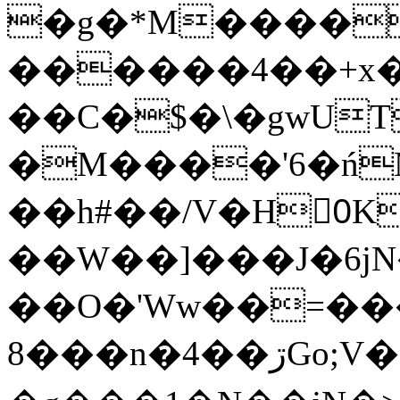
�g�*M����
������4��+x�
��C�$�\�gwUT
�M����'6�ń
��h#��/V�H0ٍK�7'�1�L�A�2
��W��]���J�6jN
��O�'Ww��=���
�8��n�4��ڗGo;V���y��4����n�7�v���Lu�/