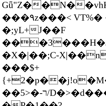
Gǖ"Z��N��v
���٩z���< VT%� �}z�XEu�<ं�Q!
�;yL+J��F
���3���H�J:~�
�X�|��;Ϲ-X|��n
���$+
{+2�p��j!o�
��ר-�<5/D�>�d�����1!u8JP�@TE�
�P�1��?