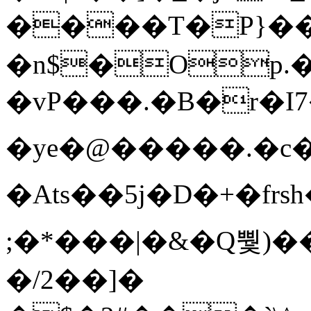
����T�Ρ}�
�n$�Op.
�vP���.�B�r�I7�gp~H
�ye�@��� ��.�c
�Ats��5j�D�+�fr
;�*���|�&�Q뿿)�
�/2��]�