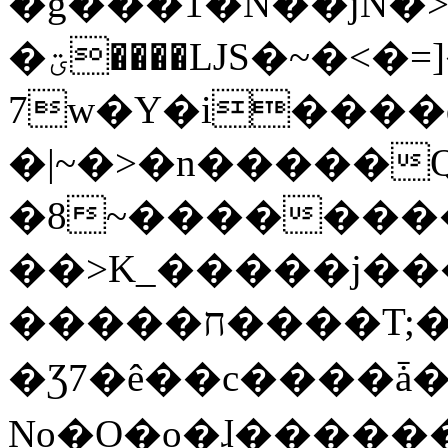
�g���1�N��jN�
�ؾ����ǇS�~�<�=]����^vz��{{��t�%
7w�Y�i����
�|~�>�n�����
�8~��������
��>K_�����j��
�����ח����T;�uU�w��oovW�N�\�v�̓��N��6xz��z^��s�;
�Ʒ7�ê��c����ǡ�Oo
No�O�o�ɺ����