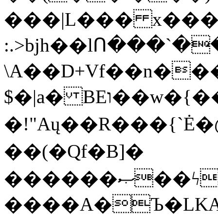
���|L��� x���b
:.>bjh��lՈ���`
\A��D+Vf��n��
$�|a� BEו��w�{���;���q�X��d%�������W� hU�(�1�Ū}9�S�F<��i�L3�;�
�!"Aų��R���{`
��(�Qf�B]�
������ޞ��ϟak��r��_39$�8�p���7�2�yIZ�R��x��/
����A�Ъ�LKA