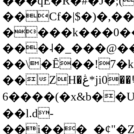
���qE�Ŕ�#�J�;(
��Cf�|$�)�,�
����k���0�
���˨�_���@��
��\�Ȇ��!7�k
��ZH�ڠ*ji0��탃
6����(�x&b��
��l.d-
��i���_�ȼ"�Z�����׋����\�\�w3�|W'�L8y<#�Y�HX�*b��.̏