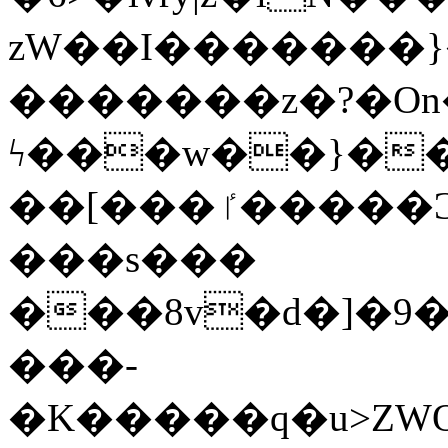
zW��I�������}�
�������z�?�O
ϟ���w��}��
��[���ٵ�����Ͻ���������x�ս��Apq�����޻�V����O�cp����ٝy{����:�k�ןNݯOOCyx6���&���?
���s���
���8v�d�]�9��6
���-
�K�����q�u>ZWOO�w��߼��W�a���p��