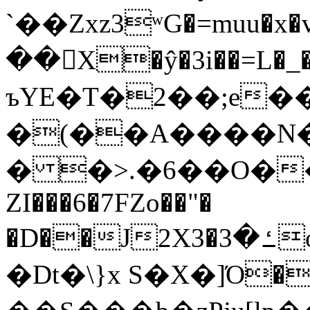
`��Zxz3ʷG�=muu�
��񛆻X�ŷ�3i��=L�
ъYE�T�2��;e�
�(��A����
� �>.�6��O��
ZI���6�7FZo��"�
�D��J2X3�ߑ�3o�|aak�q�@����]�K���w���r;�
�Dt�\}x S�X�]Ό�