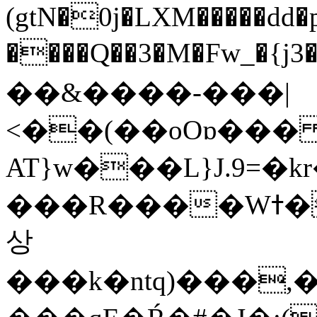
(gtN�0j�LXM�����dd
����Q��3�M�Fw_�{j3��]=����
��&����-���|
<��(��oOɒ���
AT}w���L}J.9=�
���R����Wߙ���o�O���ӯ��������?
상
���k�ntq)���,