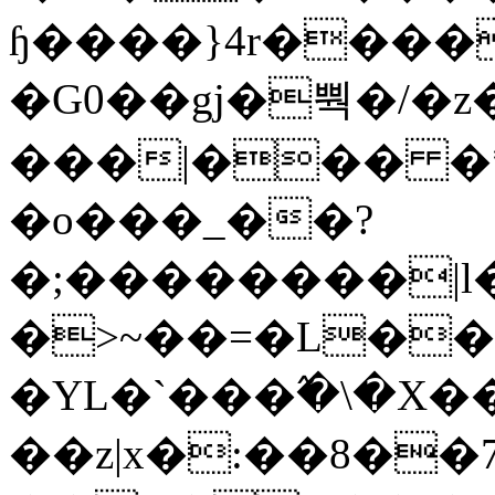
ɧ����}4r����
�G0��gj�뿩�/�z
���|��� �
�o���_��?
�;��������|
�>~��=�L��
�YL�`���߬�\�X�
��z|x�:��8�