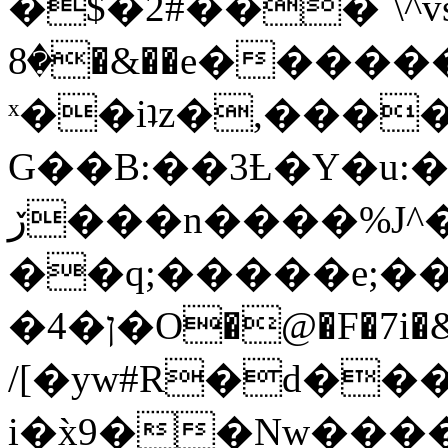
�$�2#���`\^vs
�8�&��e�������:�\���{��9�����g��f�r?
ˣ��iʇz�,���
G��B:��3Ƚ�Y�u:�
ڒ���n����%J^�}
��q;�����e;��
/[�yw#R�d���
i�x̀9��Nw����