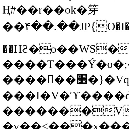
Ӊ#��r��ok�笌
��۴��.��JP{O�I
��ΗƧ�o��WS�
����T���Ý�o�;����������
������׻�}�Vq���j¯���P�.QwO�ｓ
���I�V�ϓ����d
�������V
�v��<���x���ۻ��a���R_�n���