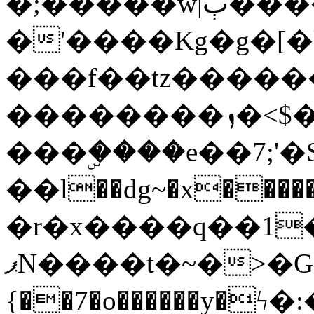
�;�����w|ٻ����<-
�'����Kg�g�[�k
���f��tz�����
��������ܙ�<$��������s���
���ۣ����e��7;'�Sc����ߋv
��l��dg~�x������G��6�{`�g���ݝ
�r�x����q��1
ޕN����t�~�>�G�{�Wރ�sl̞�@x_:�ˏ��՛��zU;wk�F�m�q}
{��7�o������y�