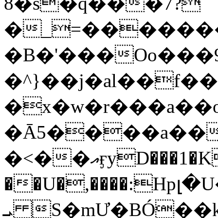
8�s�q���7?
�_=�����
�B�'���Oo���9
�^}��j�al��f
�x�w�r���a�
�Ā5����a��
�<��އӻyD���1�KS�w���!
��U�,����:Hpլ�U�K��_y4߼��O���
ܝ S�mƯ�BÓ�