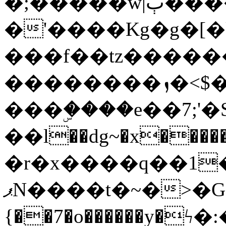
�;�����w|ٻ����<-
�'����Kg�g�[�k
���f��tz�����
��������ܙ�<$��������s���
���ۣ����e��7;'�Sc����ߋv
��l��dg~�x������G��6�{`�g���ݝ
�r�x����q��1
ޕN����t�~�>�G�{�Wރ�sl̞�@x_:�ˏ��՛��zU;wk�F�m�q}
{��7�o������y�