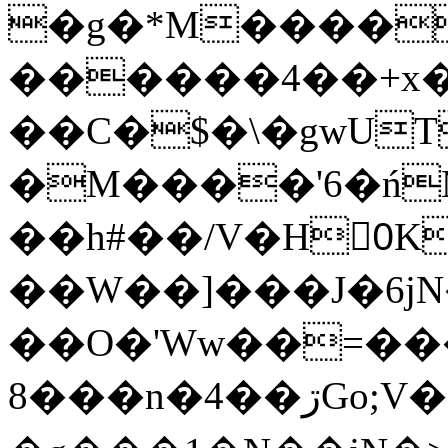
�g�*M����
������4��+x�
��C�$�\�gwUT
�M����'6�ń
��h#��/V�H0ٍK�7'�1�L�A�2
��W��]���J�6jN
��O�'Ww��=���
�8��n�4��ڗGo;V���y��4����n�7�v���Lu�/