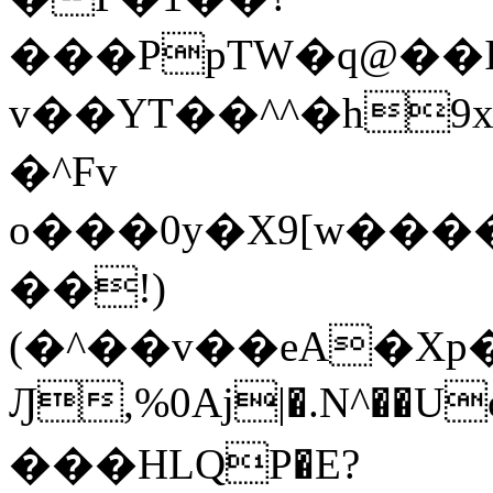
���PpTW�q@��
v��YT��^^�h9x
�^Fv
o���0y�X9[w��
��!)
(�^��v��eA�Xp�>0�+*���h����s�ײT)D$%�AQ�To�*�>W�^�=�.
Ԓ,%0Aj|�.N^��Uc
���HLQP�E?