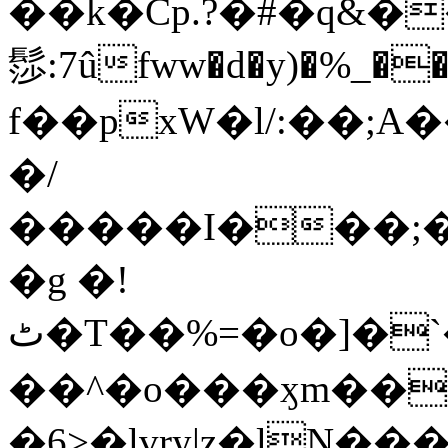
��k�Cp.?�#�q&�
髿:7ûfww�d�y)�%_�����>
f��pxW�l/:��;A
�/
�����I���;�
�g �!
ٹ�T��%=�o�]�`�8mxݽ������˳���0�n̾X'��3ǘ9����������I�&��G�������z>��]�%��/
��^�o���ӽm��ܑ�wOooOn���������
�6>�lvry|z�lN���