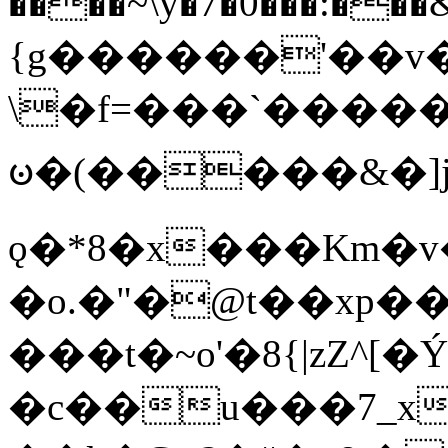
����~\y�7�0���:���&�_DN#�
{g������'��v�
\�f=���`�����
ꧽ�(�����&�]j
ǫ�*8�x���Km�v
�o.�"�@t��xp�
���t�~o'�8{|zZ^[�
�c��u���7_xg{���Q�n4���