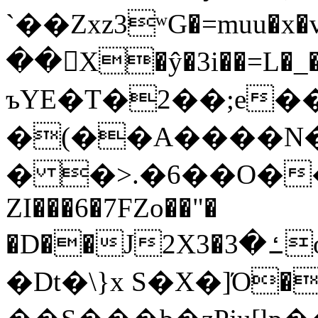
`��Zxz3ʷG�=muu�
��񛆻X�ŷ�3i��=L�
ъYE�T�2��;e�
�(��A����
� �>.�6��O��
ZI���6�7FZo��"�
�D��J2X3�ߑ�3o�|aak�q�@����]�K���w���r;�
�Dt�\}x S�X�]Ό�