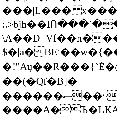
���|L��� x���b
:.>bjh��lՈ���`
\A��D+Vf��n��
$�|a� BEו��w�{���;���q�X��d%�������W� hU�(�1�Ū}9�S�F<��i�L3�;�
�!"Aų��R���{`
��(�Qf�B]�
������ޞ��ϟak��r��_39$�8�p���7�2�yIZ�R��x��/
����A�Ъ�LKA