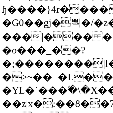
ɧ����}4r����
�G0��gj�뿩�/�z
���|��� �
�o���_��?
�;��������|
�>~��=�L��
�YL�`���߬�\�X�
��z|x�:��8�