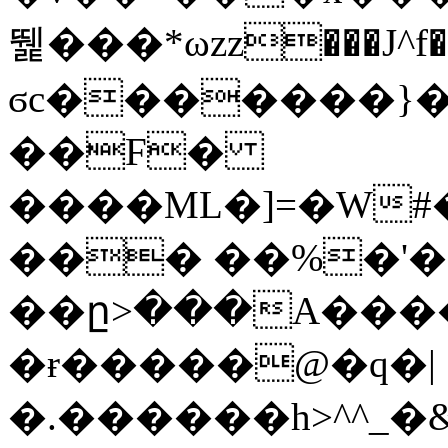
뛡���*ωzz���J^f�o
ϭc�������}��
�
�F�
����ML�]=�W#
��� ��%�'�
��ը>���A����
�ɍ�����@�q�|
�.������h>^^_�