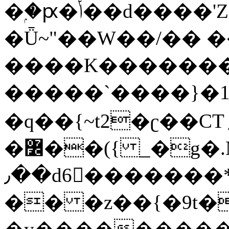
�ۭ�ԗ�ݳ��d����'Z����>!pQ}
�Ǖ~"��W��/�� ��
����K�������
�����`����}�1
�q��{~t2�ʗ��CT؍���������{�~}ur����u�}o����(�:�j���=����{�۝Vo�An��J^��������M\M�'{{l�i
�߼��({ _�g�.Nfӻg����f7z91o^��̤^�>��2�`�:|#dk�{>�>>&�tsw�Nwo�?
٫��d6򆧇�������*��[|^]oo���NW~zz>�X&�u�=K?
�� �z��{�9t�