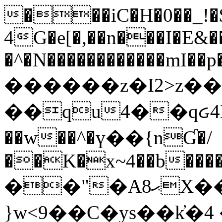
���iC�H�0��_!
4G�e[�,��n���I�E&��
�^�N������������mI��p�
������z�I2>z��
��qu4��qᏽ4H&A
��w��^�ү��{nƓ�/
��K�x~4��b�����
��"�Aޙ8X��M��K�D
}w<9��C�ys��k҆�޼� :���4�� 4�E0���oӮ�