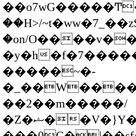
��o7wG�����Ͳ
��H>/~t�ww�7_��z
�on/O����v�
�y�h�f�7����
�����~�-
�_��W����;
��2��m�����/
�Z�ޝ��V�}Y�I�ծ�O�����S��]z��w��7�޷�����h���u��7w.ϻ���8X��ͮ�����W�dm�Jߜ��q/>?
���0C�|��sf