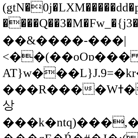
(gtN�0j�LXM�����dd
����Q��3�M�Fw_�{j3��]=����
��&����-���|
<��(��oOɒ���
AT}w���L}J.9=�
���R����Wߙ���o�O���ӯ��������?
상
���k�ntq)���,