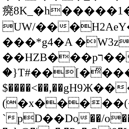
㾱8K_�h�����1
UW/���H2AeY�
���*g4�A �W3z
��HZB���pר��b�wO�N��{@H�m�F{���ۣ��?
�}T#��[�ͫ���
$����<��,��gH9Ж
(�x�����
`pD��Do֛��/o��