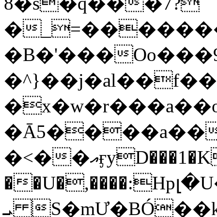
8�s�q���7?
�_=�����
�B�'���Oo���9
�^}��j�al��f
�x�w�r���a�
�Ā5����a��
�<��އӻyD���1�KS�w���!
��U�,����:Hpլ�U�K��_y4߼��O���
ܝ S�mƯ�BÓ�