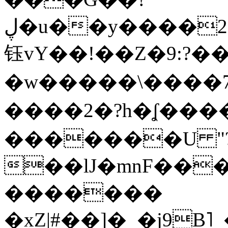
ڸ�u��y����2o�Gc���t!W���k+(���
钰vY��!��Z�9:?� �
�w�����\����7�
����2�?h�ʆ 
�������U "?
��lJ�mnF��
�������
�xZ|#��]�_�j9B