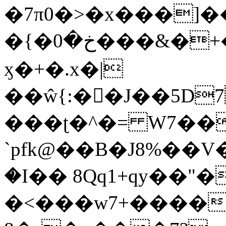
�7π0�>�x���]
�{�خ�0���&�+�zwYFEÙ4�~�_�̾�
ӽ�+�.x�|
��ŵ{:��J��5D7��
���ʈ�^�= W7��
`pfk@��B�J8%��V����\ߤ��/o��d��6b�@��J�tqw3�}>Y]������<�b��̌��{B���~v_v��fT`��88��
�I�� 8Qq1+qy��"�
�<���w󠒪7+�����X�n�F�a��M