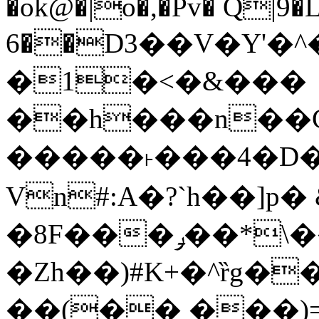
�ok@�|o�,�Pv� Q|9
6��D3��V�Y'�
�1�<�&���
��h���n��Cd
�����˫���4�D�
Vn#:A�?`h��]p�
�8F���ݛ��*\��U��S
�Zh��)#K+�^ȑg�
��(�� ���)=�