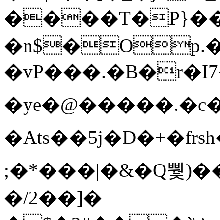
����T�Ρ}�
�n$�Op.
�vP���.�B�r�I7�gp~H
�ye�@��� ��.�c
�Ats��5j�D�+�fr
;�*���|�&�Q뿿)�
�/2��]�