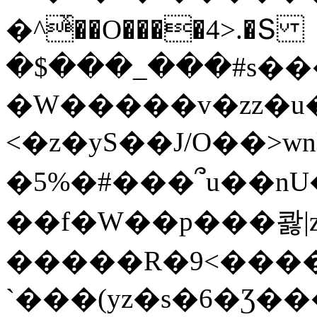
�^ͯ��O����4>.�Տ
�$���_���#s��
�W�����v�zz�u�
<�z�yS��J/O��>wn
�5%�#���՞u��nU
��f�W��p���콿|z
�����R�9<����
`���(yz�s�6�Ʒ�