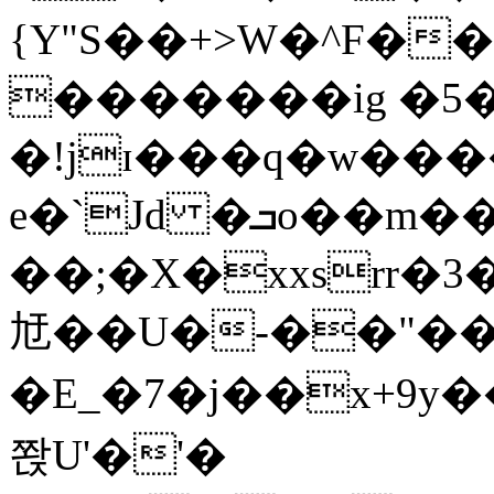
{Y"S��+>W�^F�
�������ig �5
�!jɪ���q�w��
e�`Jd �ܒo��m��1��d|
��;�X�xxsrr�
㝼��U�-��"��zȿ
�E_�7�j��x+9y�
쫝U'�'�