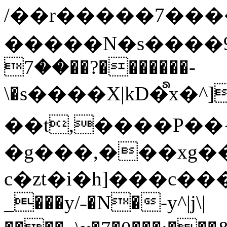
/��r�����7��
�����N�s����9�j
��7��?�������-
\�s����X|kD�᩺x
��t,����P��{
�g���,���xg�
c�zt�i�h]���c���
_���y/˗�N�-y^|j\|