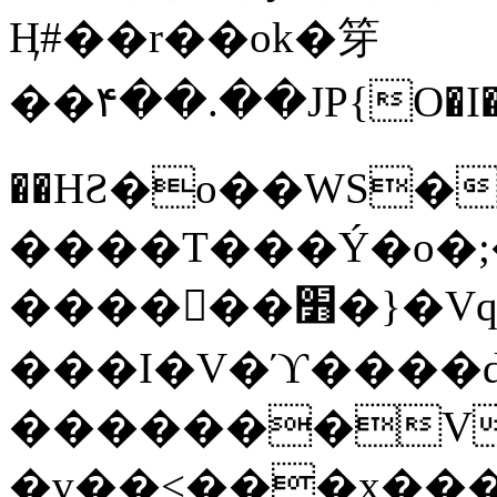
Ӊ#��r��ok�笌
��۴��.��JP{O�I
��ΗƧ�o��WS�
����T���Ý�o�;����������
������׻�}�Vq���j¯���P�.QwO�ｓ
���I�V�ϓ����d
�������V
�v��<���x���ۻ��a���R_�n���