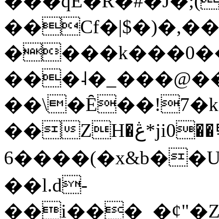
���qE�Ŕ�#�J�;(
��Cf�|$�)�,�
����k���0�
���˨�_���@��
��\�Ȇ��!7�k
��ZH�ڠ*ji0��탃
6����(�x&b��
��l.d-
��i���_�ȼ"�Z�����׋����\�\�w3�|W'�L8y<#�Y�HX�*b��.̏