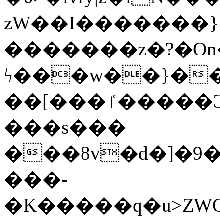
zW��I�������}�
�������z�?�O
ϟ���w��}��
��[���ٵ�����Ͻ���������x�ս��Apq�����޻�V����O�cp����ٝy{����:�k�ןNݯOOCyx6���&���?
���s���
���8v�d�]�9��6
���-
�K�����q�u>ZWOO�w��߼��W�a���p��