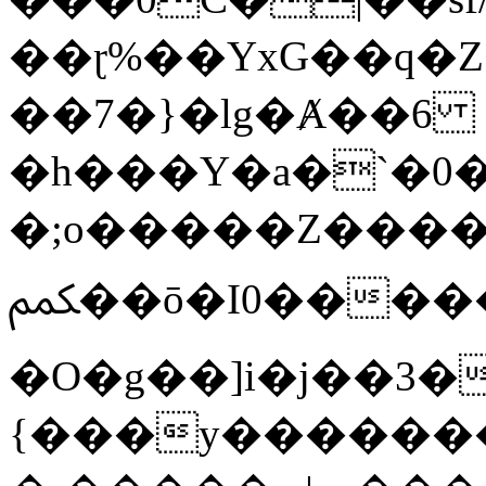
��ɽ%��YxG��q�
��7�}�lg�Ⱥ��6
�h���Y�a�`�0�
�;o�����Z������
ﶻ��ō�I0�����o�b�{L������3����2�O.z���/
�O�g��]i�j��3�u�̨S;�ܳ
{���y������