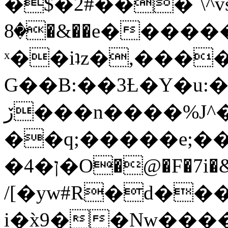
�$�2#���`\^vs
�8�&��e�������:�\���{��9�����g��f�r?
ˣ��iʇz�,���
G��B:��3Ƚ�Y�u:�
ڒ���n����%J^�}
��q;�����e;��
/[�yw#R�d���
i�x̀9��Nw����