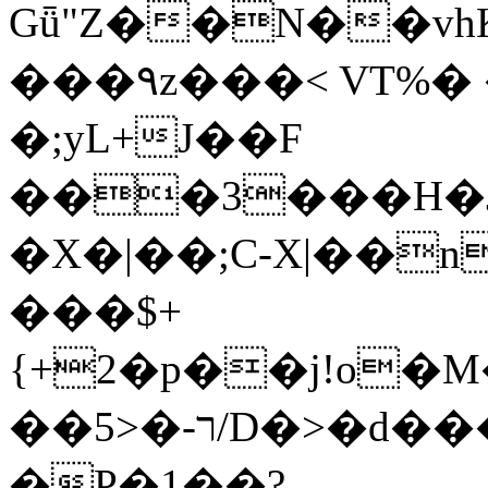
Gǖ"Z��N��v
���٩z���< VT%� �}z�XEu�<ं�Q!
�;yL+J��F
���3���H�J:~�
�X�|��;Ϲ-X|��n
���$+
{+2�p��j!o�
��ר-�<5/D�>�d�����1!u8JP�@TE�
�P�1��?