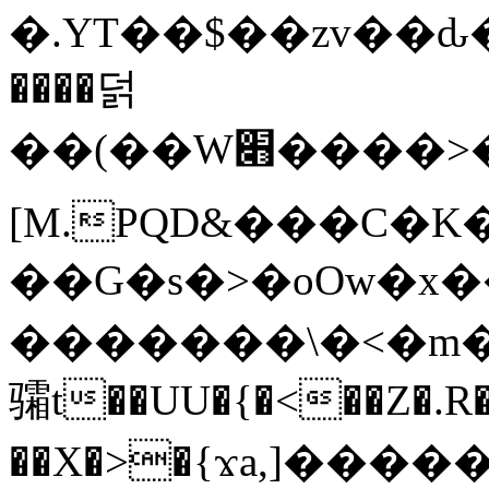
�.YT��$��zv��ԃ
����덝
��(��W׋����>��O>�d�%Y�@�@ڻ<�z{rc&׻��z�����AeK�^�����������˩t��=x~
[M.PQD&���C�K
��G�s�>�oOw�x�
�������\�<�m�PU�5�Ǉ*X�
骦t��UU�{�<��Z�.R�
��X�>�{ϫa,]�����