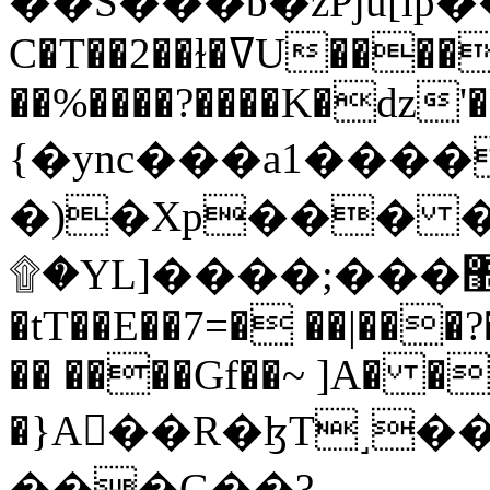
C�T��2��ɫ�ߜU����2�L�����m" �
��%����?����K�ǳ'�
{�ync���a1����
�)�Xp��� �
۩�YL]����;���׿�޽������+��k��o���O�Zt�6�[a��v_r;�b�f���==
�tT��E��7=� ��|���?
�� ����Gf��~ ]A� �
�}A��R�ɮT˼�
���G��?