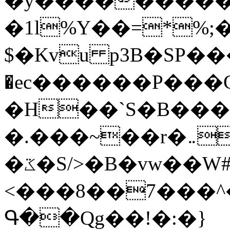
�y�����������
�1l%Y��=*%
$�Kvu p3B�SP�
�ec������P���G
�H��`S�B��
�.���~��r�޼�}�܅�mؕWu���K}
�ػ�S/>�B�vw��W#�I��*]\W��)Ħ�1��fC}
<���8��7���
Գ��Qg��!�:�}