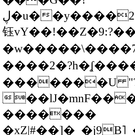
ڸ�u��y����2o�Gc���t!W���k+(���
钰vY��!��Z�9:?� �
�w�����\����7�
����2�?h�ʆ 
�������U "?
��lJ�mnF��
�������
�xZ|#��]�_�j9B