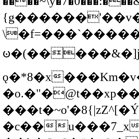
����~\y�7�0���:���&�_DN#�
{g������'��v�
\�f=���`�����
ꧽ�(�����&�]j
ǫ�*8�x���Km�v
�o.�"�@t��xp�
���t�~o'�8{|zZ^[�
�c��u���7_xg{���Q�n4���