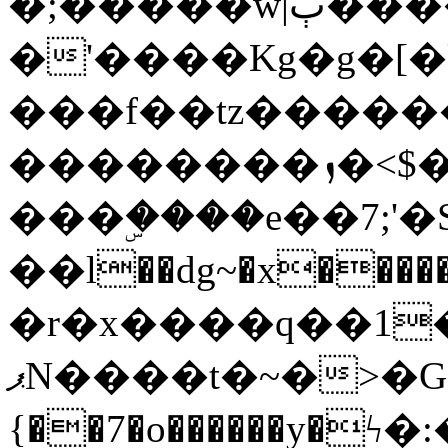
�;�����w|ٻ����<-
�'����Kg�g�[�k
���f��tz�����
��������ܙ�<$��������s���
���ۣ����e��7;'�Sc����ߋv
��l��dg~�x������G��6�{`�g���ݝ
�r�x����q��1
ޕN����t�~�>�G�{�Wރ�sl̞�@x_:�ˏ��՛��zU;wk�F�m�q}
{��7�o������y�