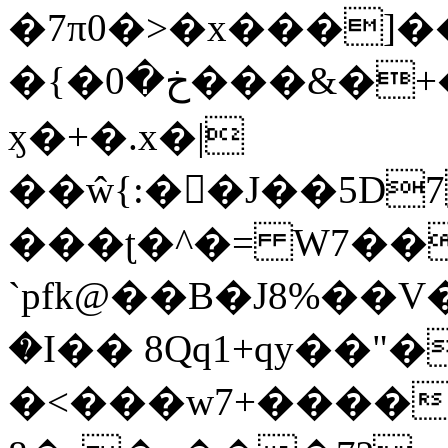
�7π0�>�x���]
�{�خ�0���&�+�zwYFEÙ4�~�_�̾�
ӽ�+�.x�|
��ŵ{:��J��5D7��
���ʈ�^�= W7��
`pfk@��B�J8%��V����\ߤ��/o��d��6b�@��J�tqw3�}>Y]������<�b��̌��{B���~v_v��fT`��88��
�I�� 8Qq1+qy��"�
�<���w󠒪7+�����X�n�F�a��M