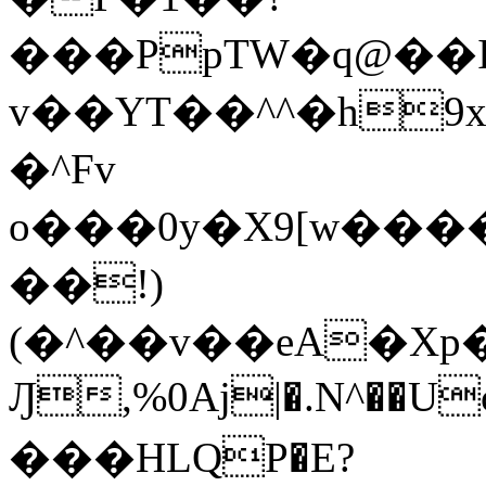
���PpTW�q@��
v��YT��^^�h9x
�^Fv
o���0y�X9[w��
��!)
(�^��v��eA�Xp�>0�+*���h����s�ײT)D$%�AQ�To�*�>W�^�=�.
Ԓ,%0Aj|�.N^��Uc
���HLQP�E?