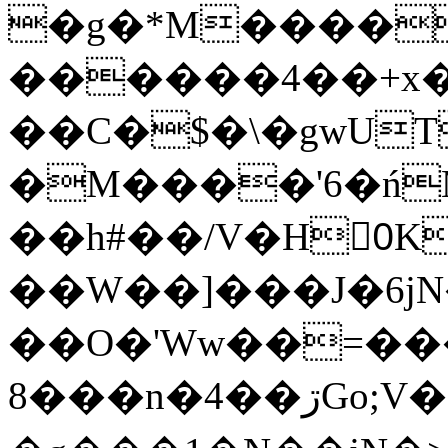
�g�*M����
������4��+x�
��C�$�\�gwUT
�M����'6�ń
��h#��/V�H0ٍK�7'�1�L�A�2
��W��]���J�6jN
��O�'Ww��=���
�8��n�4��ڗGo;V���y��4����n�7�v���Lu�/