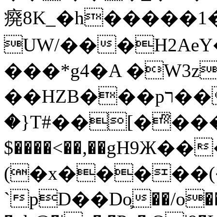
㾱8K_�h�����1
UW/���H2AeY�
���*g4�A �W3z
��HZB���pר��b�wO�N��{@H�m�F{���ۣ��?
�}T#��[�ͫ���
$����<��,��gH9Ж
(�x�����
`pD��Do֛��/o��