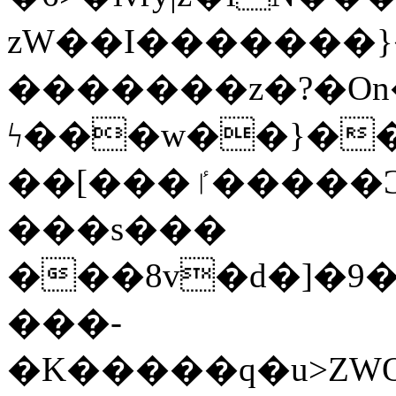
zW��I�������}�
�������z�?�O
ϟ���w��}��
��[���ٵ�����Ͻ���������x�ս��Apq�����޻�V����O�cp����ٝy{����:�k�ןNݯOOCyx6���&���?
���s���
���8v�d�]�9��6
���-
�K�����q�u>ZWOO�w��߼��W�a���p��