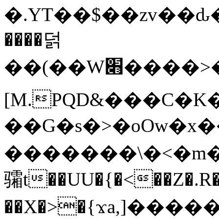
�.YT��$��zv��ԃ
����덝
��(��W׋����>��O>�d�%Y�@�@ڻ<�z{rc&׻��z�����AeK�^�����������˩t��=x~
[M.PQD&���C�K
��G�s�>�oOw�x�
�������\�<�m�PU�5�Ǉ*X�
骦t��UU�{�<��Z�.R�
��X�>�{ϫa,]�����