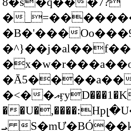
8�s�q���7?
�_=�����
�B�'���Oo���9
�^}��j�al��f
�x�w�r���a�
�Ā5����a��
�<��އӻyD���1�KS�w���!
��U�,����:Hpլ�U�K��_y4߼��O���
ܝ S�mƯ�BÓ�