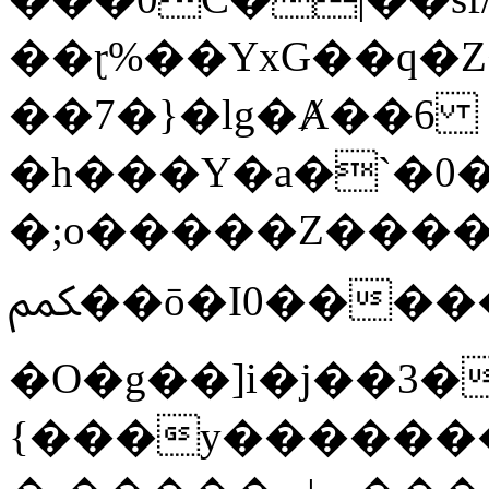
��ɽ%��YxG��q�
��7�}�lg�Ⱥ��6
�h���Y�a�`�0�
�;o�����Z������
ﶻ��ō�I0�����o�b�{L������3����2�O.z���/
�O�g��]i�j��3�u�̨S;�ܳ
{���y������