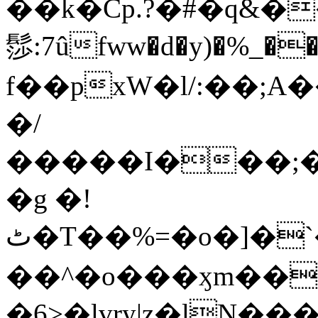
��k�Cp.?�#�q&�
髿:7ûfww�d�y)�%_�����>
f��pxW�l/:��;A
�/
�����I���;�
�g �!
ٹ�T��%=�o�]�`�8mxݽ������˳���0�n̾X'��3ǘ9����������I�&��G�������z>��]�%��/
��^�o���ӽm��ܑ�wOooOn���������
�6>�lvry|z�lN���