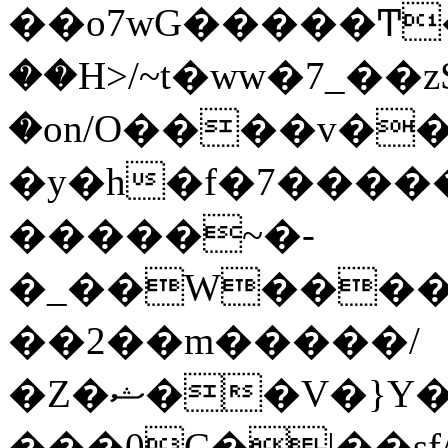
��o7wG�����Ͳ
��H>/~t�ww�7_��z
�on/O����v�
�y�h�f�7����
�����~�-
�_��W����;
��2��m�����/
�Z�ޝ��V�}Y�I�ծ�O�����S��]z��w��7�޷�����h���u��7w.ϻ���8X��ͮ�����W�dm�Jߜ��q/>?
���0C�|��sf