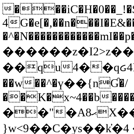
���iC�H�0��_!
4G�e[�,��n���I�E&��
�^�N������������mI��p�
������z�I2>z��
��qu4��qᏽ4H&A
��w��^�ү��{nƓ�/
��K�x~4��b�����
��"�Aޙ8X��M��K�D
}w<9��C�ys��k҆�޼� :���4�� 4�E0���oӮ�