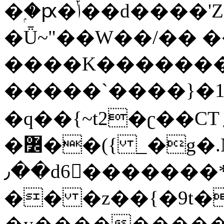
�ۭ�ԗ�ݳ��d����'Z����>!pQ}
�Ǖ~"��W��/�� ��
����K�������
�����`����}�1
�q��{~t2�ʗ��CT؍���������{�~}ur����u�}o����(�:�j���=����{�۝Vo�An��J^��������M\M�'{{l�i
�߼��({ _�g�.Nfӻg����f7z91o^��̤^�>��2�`�:|#dk�{>�>>&�tsw�Nwo�?
٫��d6򆧇�������*��[|^]oo���NW~zz>�X&�u�=K?
�� �z��{�9t�