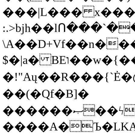
���|L��� x���b
:.>bjh��lՈ���`
\A��D+Vf��n��
$�|a� BEו��w�{���;���q�X��d%�������W� hU�(�1�Ū}9�S�F<��i�L3�;�
�!"Aų��R���{`
��(�Qf�B]�
������ޞ��ϟak��r��_39$�8�p���7�2�yIZ�R��x��/
����A�Ъ�LKA