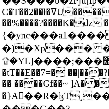
C�T��2��ɫ�ߜU����2�L�����m" �
��%����?����K�ǳ'�
{�ync���a1����
�)�Xp��� �
۩�YL]����;���׿�޽������+��k��o���O�Zt�6�[a��v_r;�b�f���==
�tT��E��7=� ��|���?
�� ����Gf��~ ]A� �
�}A��R�ɮT˼�
���G��?