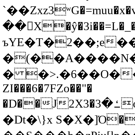
`��Zxz3ʷG�=muu�
��񛆻X�ŷ�3i��=L�
ъYE�T�2��;e�
�(��A����
� �>.�6��O��
ZI���6�7FZo��"�
�D��J2X3�ߑ�3o�|aak�q�@����]�K���w���r;�
�Dt�\}x S�X�]Ό�