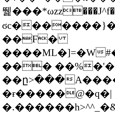
뛡���*ωzz���J^f�o
ϭc�������}��
�
�F�
����ML�]=�W#
��� ��%�'�
��ը>���A����
�ɍ�����@�q�|
�.������h>^^_�