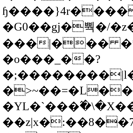
ɧ����}4r����
�G0��gj�뿩�/�z
���|��� �
�o���_��?
�;��������|
�>~��=�L��
�YL�`���߬�\�X�
��z|x�:��8�