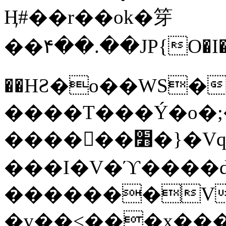
Ӊ#��r��ok�笌
��۴��.��JP{O�I
��ΗƧ�o��WS�
����T���Ý�o�;����������
������׻�}�Vq���j¯���P�.QwO�ｓ
���I�V�ϓ����d
�������V
�v��<���x���ۻ��a���R_�n���