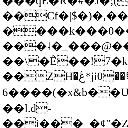
���qE�Ŕ�#�J�;(
��Cf�|$�)�,�
����k���0�
���˨�_���@��
��\�Ȇ��!7�k
��ZH�ڠ*ji0��탃
6����(�x&b��
��l.d-
��i���_�ȼ"�Z�����׋����\�\�w3�|W'�L8y<#�Y�HX�*b��.̏