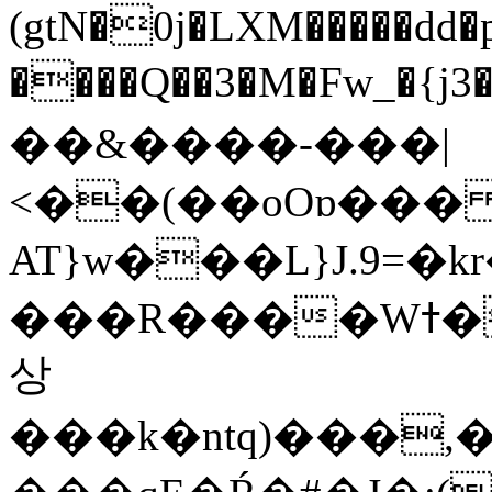
(gtN�0j�LXM�����dd
����Q��3�M�Fw_�{j3��]=����
��&����-���|
<��(��oOɒ���
AT}w���L}J.9=�
���R����Wߙ���o�O���ӯ��������?
상
���k�ntq)���,