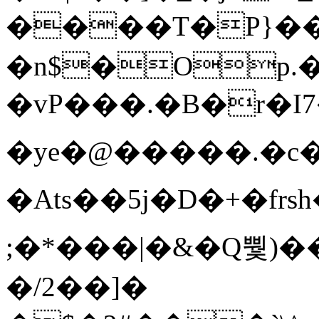
����T�Ρ}�
�n$�Op.
�vP���.�B�r�I7�gp~H
�ye�@��� ��.�c
�Ats��5j�D�+�fr
;�*���|�&�Q뿿)�
�/2��]�