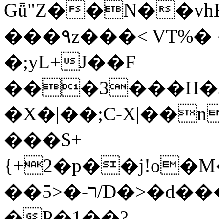
Gǖ"Z��N��v
���٩z���< VT%� �}z�XEu�<ं�Q!
�;yL+J��F
���3���H�J:~�
�X�|��;Ϲ-X|��n
���$+
{+2�p��j!o�
��ר-�<5/D�>�d�����1!u8JP�@TE�
�P�1��?