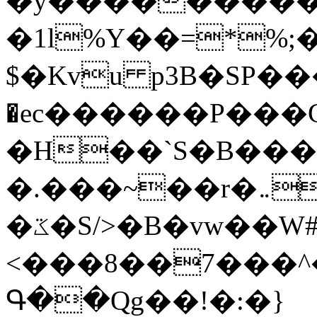
�y�����������
�1l%Y��=*%
$�Kvu p3B�SP�
�ec������P���G
�H��`S�B��
�.���~��r�޼�}�܅�mؕWu���K}
�ػ�S/>�B�vw��W#�I��*]\W��)Ħ�1��fC}
<���8��7���
Գ��Qg��!�:�}