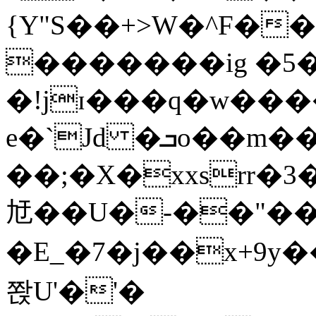
{Y"S��+>W�^F�
�������ig �5
�!jɪ���q�w��
e�`Jd �ܒo��m��1��d|
��;�X�xxsrr�
㝼��U�-��"��zȿ
�E_�7�j��x+9y�
쫝U'�'�