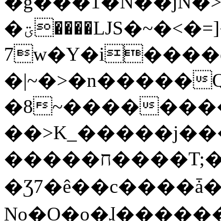
�g���1�N��jN�
�ؾ����ǇS�~�<�=]����^vz��{{��t�%
7w�Y�i����
�|~�>�n�����
�8~��������
��>K_�����j��
�����ח����T;�uU�w��oovW�N�\�v�̓��N��6xz��z^��s�;
�Ʒ7�ê��c����ǡ�Oo
No�O�o�ɺ����