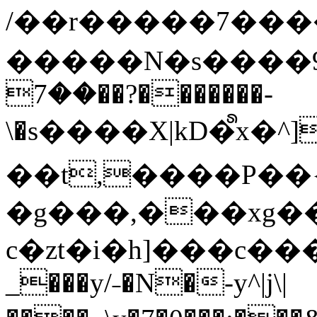
/��r�����7��
�����N�s����9�j
��7��?�������-
\�s����X|kD�᩺x
��t,����P��{
�g���,���xg�
c�zt�i�h]���c���
_���y/˗�N�-y^|j\|