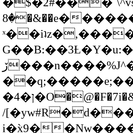
�$�2#���`\^vs
�8�&��e�������:�\���{��9�����g��f�r?
ˣ��iʇz�,���
G��B:��3Ƚ�Y�u:�
ڒ���n����%J^�}
��q;�����e;��
/[�yw#R�d���
i�x̀9��Nw����