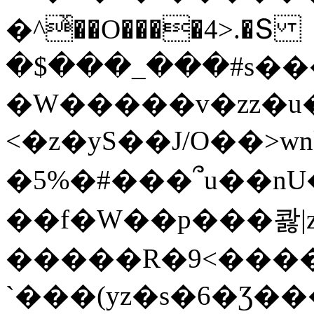
�^ͯ��O����4>.�Տ
�$���_���#s��
�W�����v�zz�u�
<�z�yS��J/O��>wn
�5%�#���՞u��nU
��f�W��p���콿|z
�����R�9<����
`���(yz�s�6�Ʒ�