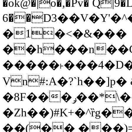
�ok@�|o�,�Pv� Q|9
6��D3��V�Y'�
�1�<�&���
��h���n��Cd
�����˫���4�D�
Vn#:A�?`h��]p�
�8F���ݛ��*\��U��S
�Zh��)#K+�^ȑg�
��(�� ���)=�