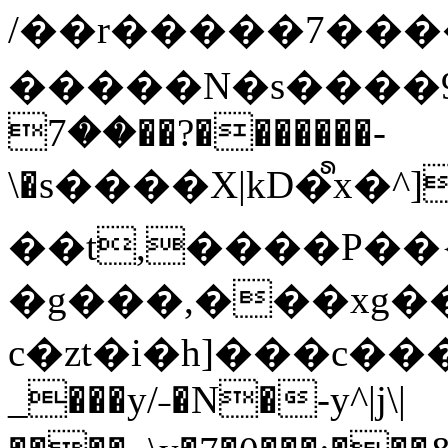
/��r�����7��
�����N�s����9�j
��7��?�������-
\�s����X|kD�᩺x
��t,����P��{
�g���,���xg�
c�zt�i�h]���c���
_���y/˗�N�-y^|j\|