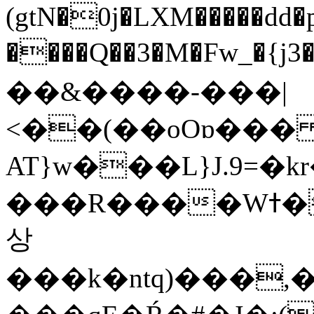
(gtN�0j�LXM�����dd
����Q��3�M�Fw_�{j3��]=����
��&����-���|
<��(��oOɒ���
AT}w���L}J.9=�
���R����Wߙ���o�O���ӯ��������?
상
���k�ntq)���,