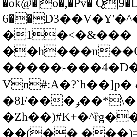
�ok@�|o�,�Pv� Q|9
6��D3��V�Y'�
�1�<�&���
��h���n��Cd
�����˫���4�D�
Vn#:A�?`h��]p�
�8F���ݛ��*\��U��S
�Zh��)#K+�^ȑg�
��(�� ���)=�