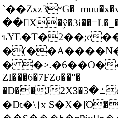
`��Zxz3ʷG�=muu�
��񛆻X�ŷ�3i��=L�
ъYE�T�2��;e�
�(��A����
� �>.�6��O��
ZI���6�7FZo��"�
�D��J2X3�ߑ�3o�|aak�q�@����]�K���w���r;�
�Dt�\}x S�X�]Ό�