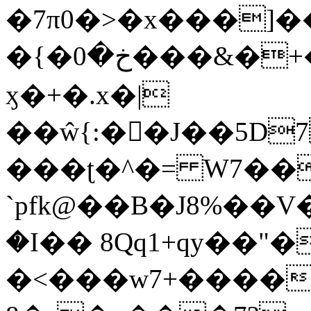
�7π0�>�x���]
�{�خ�0���&�+�zwYFEÙ4�~�_�̾�
ӽ�+�.x�|
��ŵ{:��J��5D7��
���ʈ�^�= W7��
`pfk@��B�J8%��V����\ߤ��/o��d��6b�@��J�tqw3�}>Y]������<�b��̌��{B���~v_v��fT`��88��
�I�� 8Qq1+qy��"�
�<���w󠒪7+�����X�n�F�a��M