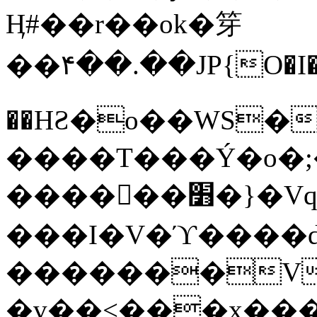
Ӊ#��r��ok�笌
��۴��.��JP{O�I
��ΗƧ�o��WS�
����T���Ý�o�;����������
������׻�}�Vq���j¯���P�.QwO�ｓ
���I�V�ϓ����d
�������V
�v��<���x���ۻ��a���R_�n���