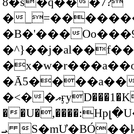
8�s�q���7?
�_=�����
�B�'���Oo���9
�^}��j�al��f
�x�w�r���a�
�Ā5����a��
�<��އӻyD���1�KS�w���!
��U�,����:Hpլ�U�K��_y4߼��O���
ܝ S�mƯ�BÓ�