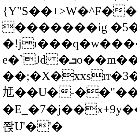
{Y"S��+>W�^F�
�������ig �5
�!jɪ���q�w��
e�`Jd �ܒo��m��1��d|
��;�X�xxsrr�
㝼��U�-��"��zȿ
�E_�7�j��x+9y�
쫝U'�'�