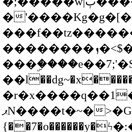
�;�����w|ٻ����<-
�'����Kg�g�[�k
���f��tz�����
��������ܙ�<$��������s���
���ۣ����e��7;'�Sc����ߋv
��l��dg~�x������G��6�{`�g���ݝ
�r�x����q��1
ޕN����t�~�>�G�{�Wރ�sl̞�@x_:�ˏ��՛��zU;wk�F�m�q}
{��7�o������y�