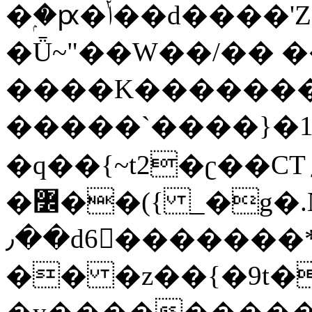
�ۭ�ԗ�ݳ��d����'Z����>!pQ}
�Ǖ~"��W��/�� ��
����K�������
�����`����}�1
�q��{~t2�ʗ��CT؍���������{�~}ur����u�}o����(�:�j���=����{�۝Vo�An��J^��������M\M�'{{l�i
�߼��({ _�g�.Nfӻg����f7z91o^��̤^�>��2�`�:|#dk�{>�>>&�tsw�Nwo�?
٫��d6򆧇�������*��[|^]oo���NW~zz>�X&�u�=K?
�� �z��{�9t�