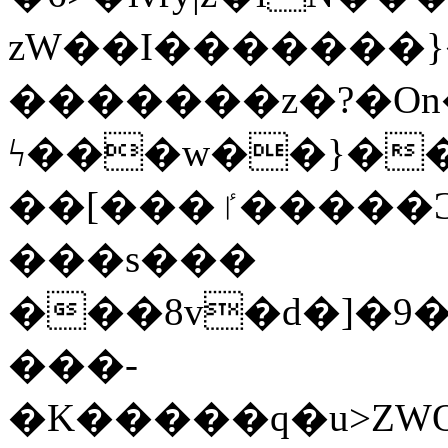
zW��I�������}�
�������z�?�O
ϟ���w��}��
��[���ٵ�����Ͻ���������x�ս��Apq�����޻�V����O�cp����ٝy{����:�k�ןNݯOOCyx6���&���?
���s���
���8v�d�]�9��6
���-
�K�����q�u>ZWOO�w��߼��W�a���p��