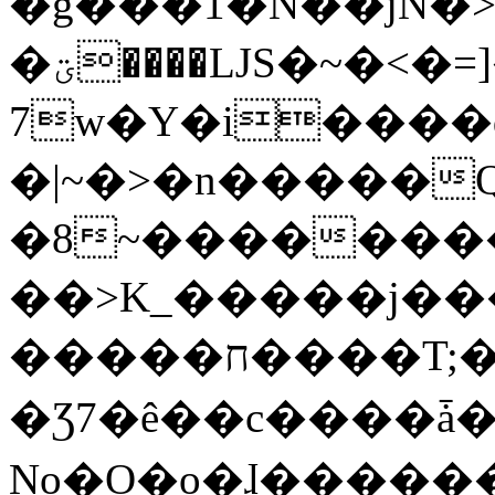
�g���1�N��jN�
�ؾ����ǇS�~�<�=]����^vz��{{��t�%
7w�Y�i����
�|~�>�n�����
�8~��������
��>K_�����j��
�����ח����T;�uU�w��oovW�N�\�v�̓��N��6xz��z^��s�;
�Ʒ7�ê��c����ǡ�Oo
No�O�o�ɺ����