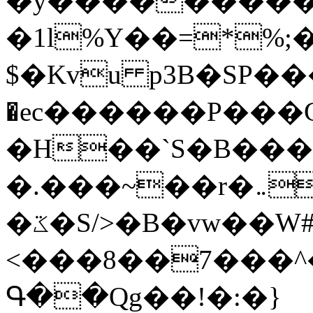
�y�����������
�1l%Y��=*%
$�Kvu p3B�SP�
�ec������P���G
�H��`S�B��
�.���~��r�޼�}�܅�mؕWu���K}
�ػ�S/>�B�vw��W#�I��*]\W��)Ħ�1��fC}
<���8��7���
Գ��Qg��!�:�}