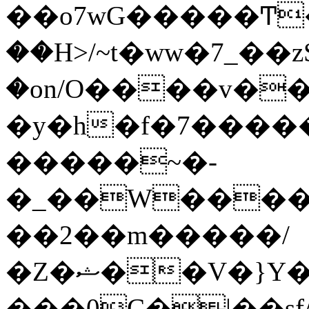
��o7wG�����Ͳ
��H>/~t�ww�7_��z
�on/O����v�
�y�h�f�7����
�����~�-
�_��W����;
��2��m�����/
�Z�ޝ��V�}Y�I�ծ�O�����S��]z��w��7�޷�����h���u��7w.ϻ���8X��ͮ�����W�dm�Jߜ��q/>?
���0C�|��sf