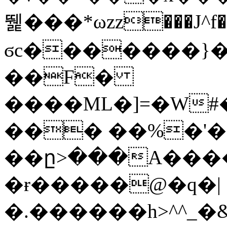
뛡���*ωzz���J^f�o
ϭc�������}��
�
�F�
����ML�]=�W#
��� ��%�'�
��ը>���A����
�ɍ�����@�q�|
�.������h>^^_�