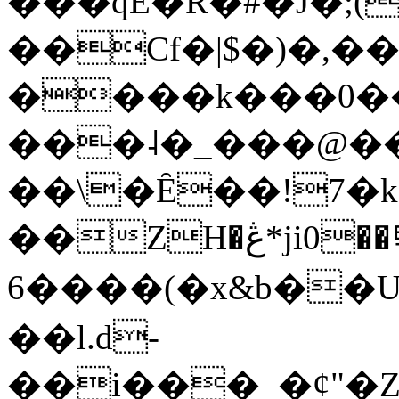
���qE�Ŕ�#�J�;(
��Cf�|$�)�,�
����k���0�
���˨�_���@��
��\�Ȇ��!7�k
��ZH�ڠ*ji0��탃
6����(�x&b��
��l.d-
��i���_�ȼ"�Z�����׋����\�\�w3�|W'�L8y<#�Y�HX�*b��.̏