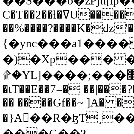
C�T��2��ɫ�ߜU����2�L�����m" �
��%����?����K�ǳ'�
{�ync���a1����
�)�Xp��� �
۩�YL]����;���׿�޽������+��k��o���O�Zt�6�[a��v_r;�b�f���==
�tT��E��7=� ��|���?
�� ����Gf��~ ]A� �
�}A��R�ɮT˼�
���G��?