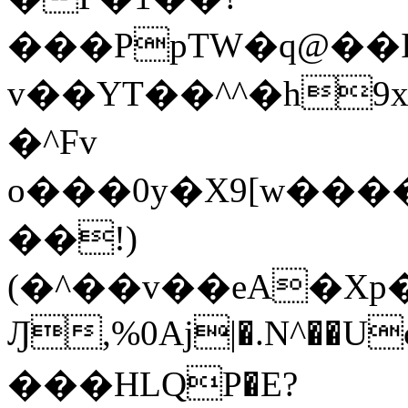
���PpTW�q@��
v��YT��^^�h9x
�^Fv
o���0y�X9[w��
��!)
(�^��v��eA�Xp�>0�+*���h����s�ײT)D$%�AQ�To�*�>W�^�=�.
Ԓ,%0Aj|�.N^��Uc
���HLQP�E?