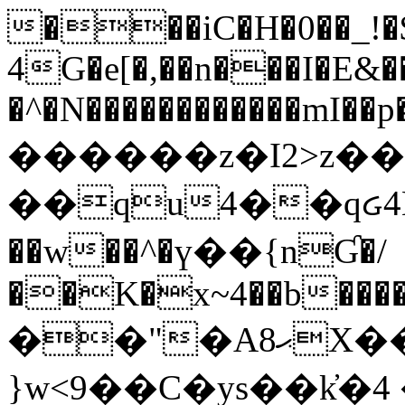
���iC�H�0��_!
4G�e[�,��n���I�E&��
�^�N������������mI��p�
������z�I2>z��
��qu4��qᏽ4H&A
��w��^�ү��{nƓ�/
��K�x~4��b�����
��"�Aޙ8X��M��K�D
}w<9��C�ys��k҆�޼� :���4�� 4�E0���oӮ�