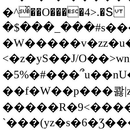
�^ͯ��O����4>.�Տ
�$���_���#s��
�W�����v�zz�u�
<�z�yS��J/O��>wn
�5%�#���՞u��nU
��f�W��p���콿|z
�����R�9<����
`���(yz�s�6�Ʒ�