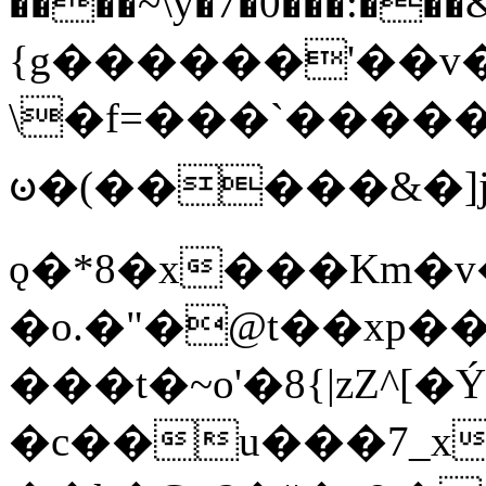
����~\y�7�0���:���&�_DN#�
{g������'��v�
\�f=���`�����
ꧽ�(�����&�]j
ǫ�*8�x���Km�v
�o.�"�@t��xp�
���t�~o'�8{|zZ^[�
�c��u���7_xg{���Q�n4���