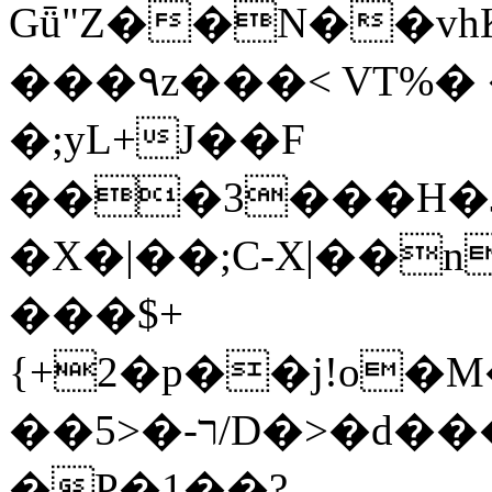
Gǖ"Z��N��v
���٩z���< VT%� �}z�XEu�<ं�Q!
�;yL+J��F
���3���H�J:~�
�X�|��;Ϲ-X|��n
���$+
{+2�p��j!o�
��ר-�<5/D�>�d�����1!u8JP�@TE�
�P�1��?