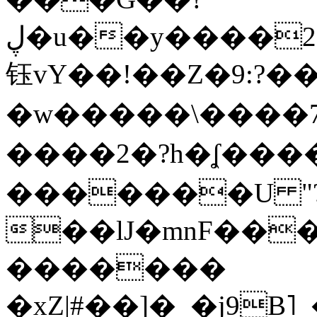
ڸ�u��y����2o�Gc���t!W���k+(���
钰vY��!��Z�9:?� �
�w�����\����7�
����2�?h�ʆ 
�������U "?
��lJ�mnF��
�������
�xZ|#��]�_�j9B