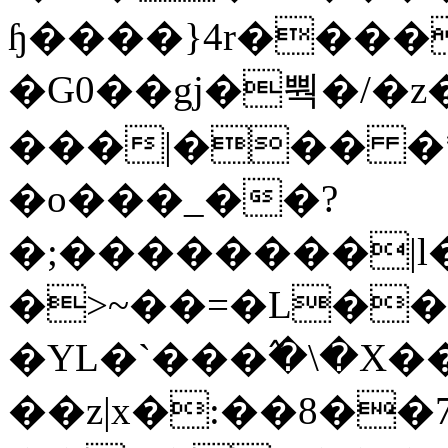
ɧ����}4r����
�G0��gj�뿩�/�z
���|��� �
�o���_��?
�;��������|
�>~��=�L��
�YL�`���߬�\�X�
��z|x�:��8�