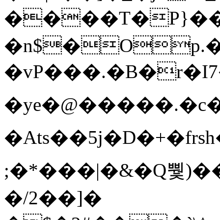
����T�Ρ}�
�n$�Op.
�vP���.�B�r�I7�gp~H
�ye�@��� ��.�c
�Ats��5j�D�+�fr
;�*���|�&�Q뿿)�
�/2��]�