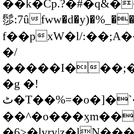
��k�Cp.?�#�q&�
髿:7ûfww�d�y)�%_�����>
f��pxW�l/:��;A
�/
�����I���;�
�g �!
ٹ�T��%=�o�]�`�8mxݽ������˳���0�n̾X'��3ǘ9����������I�&��G�������z>��]�%��/
��^�o���ӽm��ܑ�wOooOn���������
�6>�lvry|z�lN���