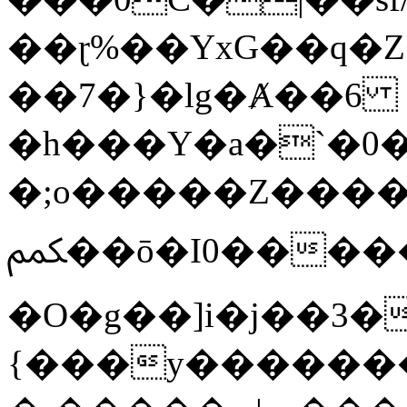
��ɽ%��YxG��q�
��7�}�lg�Ⱥ��6
�h���Y�a�`�0�
�;o�����Z������
ﶻ��ō�I0�����o�b�{L������3����2�O.z���/
�O�g��]i�j��3�u�̨S;�ܳ
{���y������