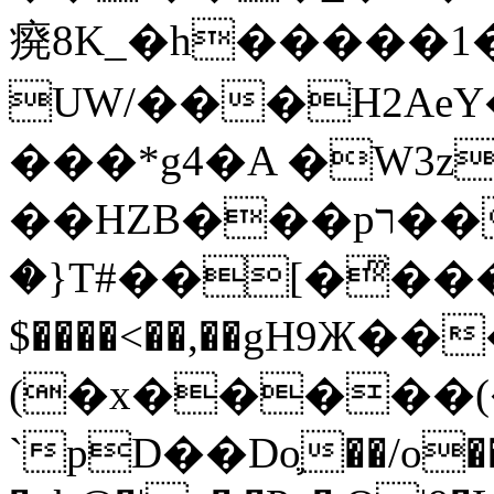
㾱8K_�h�����1
UW/���H2AeY�
���*g4�A �W3z
��HZB���pר��b�wO�N��{@H�m�F{���ۣ��?
�}T#��[�ͫ���
$����<��,��gH9Ж
(�x�����
`pD��Do֛��/o��