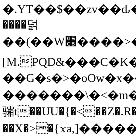
�.YT��$��zv��ԃ
����덝
��(��W׋����>��O>�d�%Y�@�@ڻ<�z{rc&׻��z�����AeK�^�����������˩t��=x~
[M.PQD&���C�K
��G�s�>�oOw�x�
�������\�<�m�PU�5�Ǉ*X�
骦t��UU�{�<��Z�.R�
��X�>�{ϫa,]�����