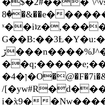
�$�2#���`\^vs
�8�&��e�������:�\���{��9�����g��f�r?
ˣ��iʇz�,���
G��B:��3Ƚ�Y�u:�
ڒ���n����%J^�}
��q;�����e;��
/[�yw#R�d���
i�x̀9��Nw����