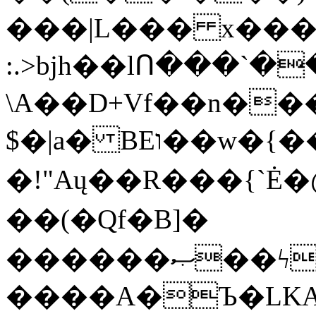
���|L��� x���b
:.>bjh��lՈ���`
\A��D+Vf��n��
$�|a� BEו��w�{���;���q�X��d%�������W� hU�(�1�Ū}9�S�F<��i�L3�;�
�!"Aų��R���{`
��(�Qf�B]�
������ޞ��ϟak��r��_39$�8�p���7�2�yIZ�R��x��/
����A�Ъ�LKA