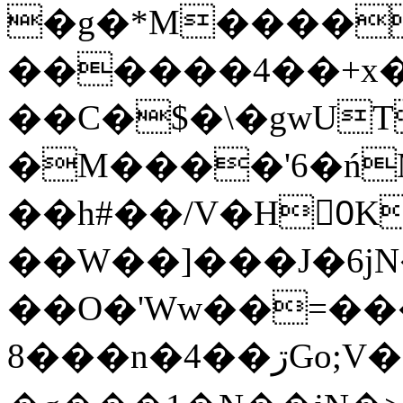
�g�*M����
������4��+x�
��C�$�\�gwUT
�M����'6�ń
��h#��/V�H0ٍK�7'�1�L�A�2
��W��]���J�6jN
��O�'Ww��=���
�8��n�4��ڗGo;V���y��4����n�7�v���Lu�/