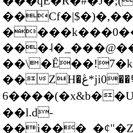
���qE�Ŕ�#�J�;(
��Cf�|$�)�,�
����k���0�
���˨�_���@��
��\�Ȇ��!7�k
��ZH�ڠ*ji0��탃
6����(�x&b��
��l.d-
��i���_�ȼ"�Z�����׋����\�\�w3�|W'�L8y<#�Y�HX�*b��.̏