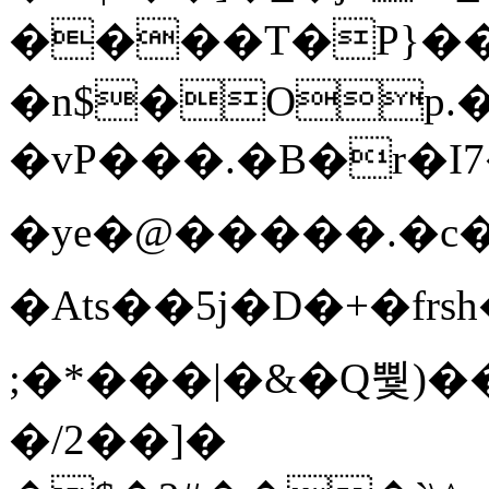
����T�Ρ}�
�n$�Op.
�vP���.�B�r�I7�gp~H
�ye�@��� ��.�c
�Ats��5j�D�+�fr
;�*���|�&�Q뿿)�
�/2��]�