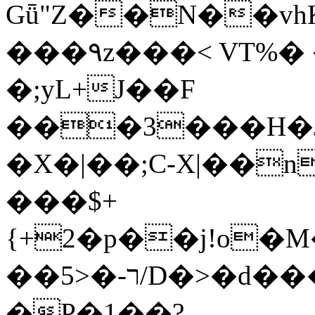
Gǖ"Z��N��v
���٩z���< VT%� �}z�XEu�<ं�Q!
�;yL+J��F
���3���H�J:~�
�X�|��;Ϲ-X|��n
���$+
{+2�p��j!o�
��ר-�<5/D�>�d�����1!u8JP�@TE�
�P�1��?