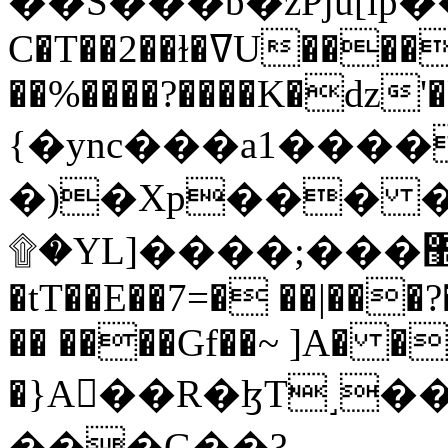
C�T��2��ɫ�ߜU����2�L�����m" �
��%����?����K�ǳ'�
{�ync���a1����
�)�Xp��� �
۩�YL]����;���׿�޽������+��k��o���O�Zt�6�[a��v_r;�b�f���==
�tT��E��7=� ��|���?
�� ����Gf��~ ]A� �
�}A��R�ɮT˼�
���G��?