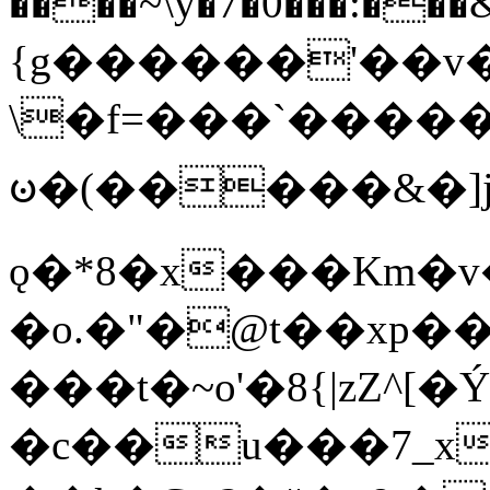
����~\y�7�0���:���&�_DN#�
{g������'��v�
\�f=���`�����
ꧽ�(�����&�]j
ǫ�*8�x���Km�v
�o.�"�@t��xp�
���t�~o'�8{|zZ^[�
�c��u���7_xg{���Q�n4���