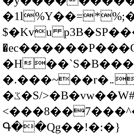
�y�����������
�1l%Y��=*%
$�Kvu p3B�SP�
�ec������P���G
�H��`S�B��
�.���~��r�޼�}�܅�mؕWu���K}
�ػ�S/>�B�vw��W#�I��*]\W��)Ħ�1��fC}
<���8��7���
Գ��Qg��!�:�}