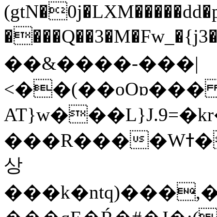
(gtN�0j�LXM�����dd
����Q��3�M�Fw_�{j3��]=����
��&����-���|
<��(��oOɒ���
AT}w���L}J.9=�
���R����Wߙ���o�O���ӯ��������?
상
���k�ntq)���,