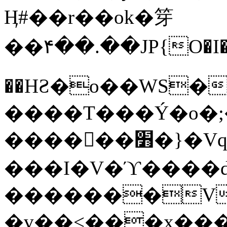
Ӊ#��r��ok�笌
��۴��.��JP{O�I
��ΗƧ�o��WS�
����T���Ý�o�;����������
������׻�}�Vq���j¯���P�.QwO�ｓ
���I�V�ϓ����d
�������V
�v��<���x���ۻ��a���R_�n���