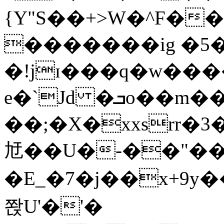
{Y"S��+>W�^F�
�������ig �5
�!jɪ���q�w��
e�`Jd �ܒo��m��1��d|
��;�X�xxsrr�
㝼��U�-��"��zȿ
�E_�7�j��x+9y�
쫝U'�'�