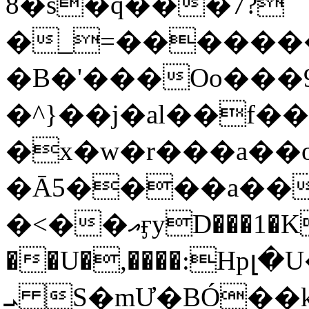
8�s�q���7?
�_=�����
�B�'���Oo���9
�^}��j�al��f
�x�w�r���a�
�Ā5����a��
�<��އӻyD���1�KS�w���!
��U�,����:Hpլ�U�K��_y4߼��O���
ܝ S�mƯ�BÓ�