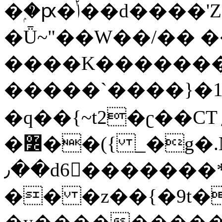
�ۭ�ԗ�ݳ��d����'Z����>!pQ}
�Ǖ~"��W��/�� ��
����K�������
�����`����}�1
�q��{~t2�ʗ��CT؍���������{�~}ur����u�}o����(�:�j���=����{�۝Vo�An��J^��������M\M�'{{l�i
�߼��({ _�g�.Nfӻg����f7z91o^��̤^�>��2�`�:|#dk�{>�>>&�tsw�Nwo�?
٫��d6򆧇�������*��[|^]oo���NW~zz>�X&�u�=K?
�� �z��{�9t�