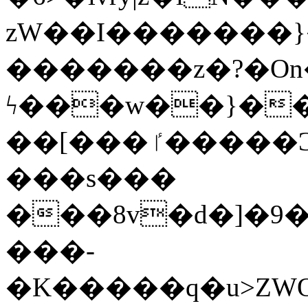
zW��I�������}�
�������z�?�O
ϟ���w��}��
��[���ٵ�����Ͻ���������x�ս��Apq�����޻�V����O�cp����ٝy{����:�k�ןNݯOOCyx6���&���?
���s���
���8v�d�]�9��6
���-
�K�����q�u>ZWOO�w��߼��W�a���p��