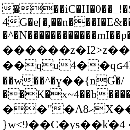
���iC�H�0��_!
4G�e[�,��n���I�E&��
�^�N������������mI��p�
������z�I2>z��
��qu4��qᏽ4H&A
��w��^�ү��{nƓ�/
��K�x~4��b�����
��"�Aޙ8X��M��K�D
}w<9��C�ys��k҆�޼� :���4�� 4�E0���oӮ�