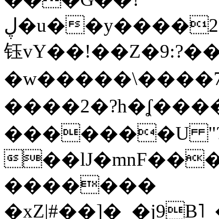
ڸ�u��y����2o�Gc���t!W���k+(���
钰vY��!��Z�9:?� �
�w�����\����7�
����2�?h�ʆ 
�������U "?
��lJ�mnF��
�������
�xZ|#��]�_�j9B