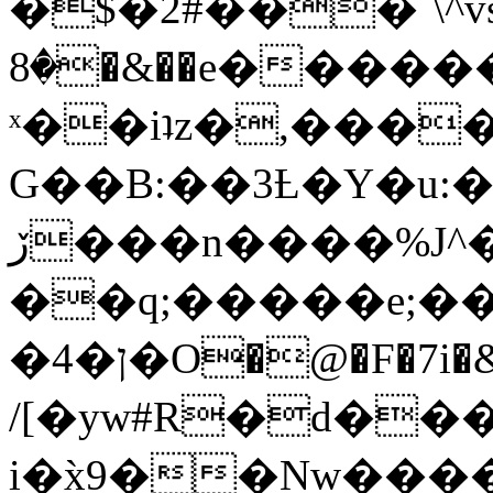
�$�2#���`\^vs
�8�&��e�������:�\���{��9�����g��f�r?
ˣ��iʇz�,���
G��B:��3Ƚ�Y�u:�
ڒ���n����%J^�}
��q;�����e;��
/[�yw#R�d���
i�x̀9��Nw����