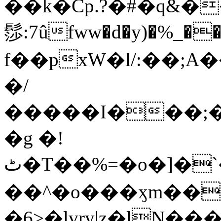
��k�Cp.?�#�q&�
髿:7ûfww�d�y)�%_�����>
f��pxW�l/:��;A
�/
�����I���;�
�g �!
ٹ�T��%=�o�]�`�8mxݽ������˳���0�n̾X'��3ǘ9����������I�&��G�������z>��]�%��/
��^�o���ӽm��ܑ�wOooOn���������
�6>�lvry|z�lN���