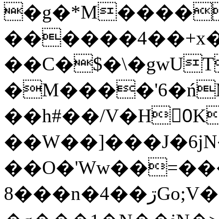
�g�*M����
������4��+x�
��C�$�\�gwUT
�M����'6�ń
��h#��/V�H0ٍK�7'�1�L�A�2
��W��]���J�6jN
��O�'Ww��=���
�8��n�4��ڗGo;V���y��4����n�7�v���Lu�/