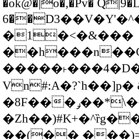
�ok@�|o�,�Pv� Q|9
6��D3��V�Y'�
�1�<�&���
��h���n��Cd
�����˫���4�D�
Vn#:A�?`h��]p�
�8F���ݛ��*\��U��S
�Zh��)#K+�^ȑg�
��(�� ���)=�