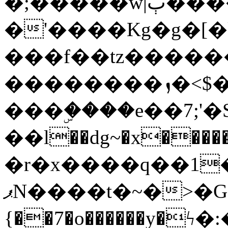
�;�����w|ٻ����<-
�'����Kg�g�[�k
���f��tz�����
��������ܙ�<$��������s���
���ۣ����e��7;'�Sc����ߋv
��l��dg~�x������G��6�{`�g���ݝ
�r�x����q��1
ޕN����t�~�>�G�{�Wރ�sl̞�@x_:�ˏ��՛��zU;wk�F�m�q}
{��7�o������y�