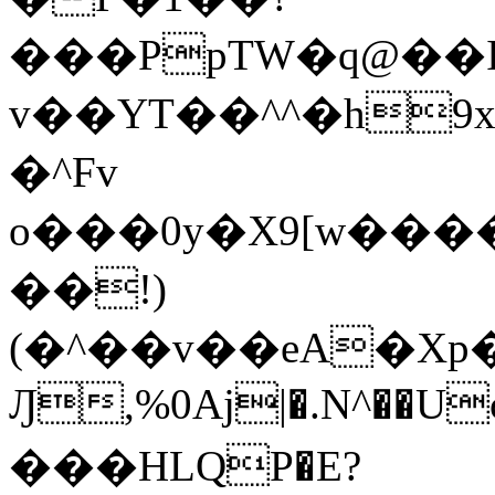
���PpTW�q@��
v��YT��^^�h9x
�^Fv
o���0y�X9[w��
��!)
(�^��v��eA�Xp�>0�+*���h����s�ײT)D$%�AQ�To�*�>W�^�=�.
Ԓ,%0Aj|�.N^��Uc
���HLQP�E?