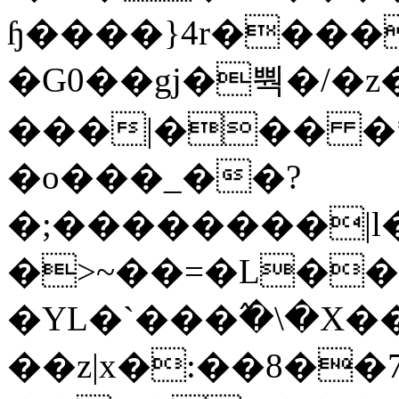
ɧ����}4r����
�G0��gj�뿩�/�z
���|��� �
�o���_��?
�;��������|
�>~��=�L��
�YL�`���߬�\�X�
��z|x�:��8�