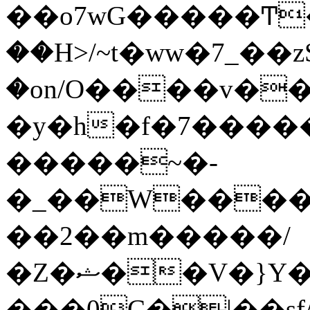
��o7wG�����Ͳ
��H>/~t�ww�7_��z
�on/O����v�
�y�h�f�7����
�����~�-
�_��W����;
��2��m�����/
�Z�ޝ��V�}Y�I�ծ�O�����S��]z��w��7�޷�����h���u��7w.ϻ���8X��ͮ�����W�dm�Jߜ��q/>?
���0C�|��sf