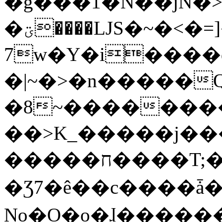
�g���1�N��jN�
�ؾ����ǇS�~�<�=]����^vz��{{��t�%
7w�Y�i����
�|~�>�n�����
�8~��������
��>K_�����j��
�����ח����T;�uU�w��oovW�N�\�v�̓��N��6xz��z^��s�;
�Ʒ7�ê��c����ǡ�Oo
No�O�o�ɺ����