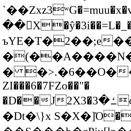
`��Zxz3ʷG�=muu�
��񛆻X�ŷ�3i��=L�
ъYE�T�2��;e�
�(��A����
� �>.�6��O��
ZI���6�7FZo��"�
�D��J2X3�ߑ�3o�|aak�q�@����]�K���w���r;�
�Dt�\}x S�X�]Ό�