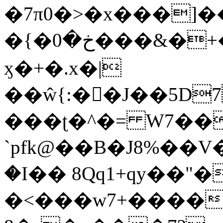
�7π0�>�x���]
�{�خ�0���&�+�zwYFEÙ4�~�_�̾�
ӽ�+�.x�|
��ŵ{:��J��5D7��
���ʈ�^�= W7��
`pfk@��B�J8%��V����\ߤ��/o��d��6b�@��J�tqw3�}>Y]������<�b��̌��{B���~v_v��fT`��88��
�I�� 8Qq1+qy��"�
�<���w󠒪7+�����X�n�F�a��M