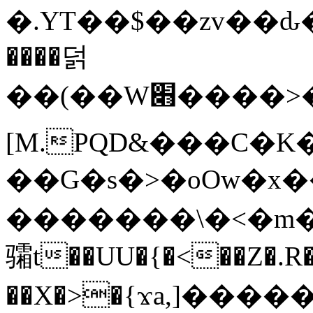
�.YT��$��zv��ԃ
����덝
��(��W׋����>��O>�d�%Y�@�@ڻ<�z{rc&׻��z�����AeK�^�����������˩t��=x~
[M.PQD&���C�K
��G�s�>�oOw�x�
�������\�<�m�PU�5�Ǉ*X�
骦t��UU�{�<��Z�.R�
��X�>�{ϫa,]�����