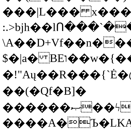
���|L��� x���b
:.>bjh��lՈ���`
\A��D+Vf��n��
$�|a� BEו��w�{���;���q�X��d%�������W� hU�(�1�Ū}9�S�F<��i�L3�;�
�!"Aų��R���{`
��(�Qf�B]�
������ޞ��ϟak��r��_39$�8�p���7�2�yIZ�R��x��/
����A�Ъ�LKA