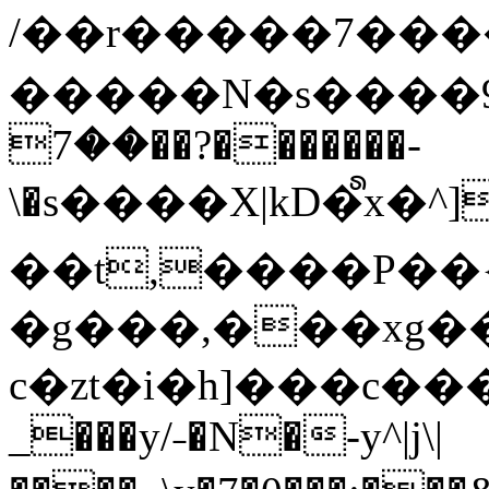
/��r�����7��
�����N�s����9�j
��7��?�������-
\�s����X|kD�᩺x
��t,����P��{
�g���,���xg�
c�zt�i�h]���c���
_���y/˗�N�-y^|j\|