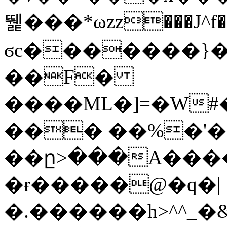
뛡���*ωzz���J^f�o
ϭc�������}��
�
�F�
����ML�]=�W#
��� ��%�'�
��ը>���A����
�ɍ�����@�q�|
�.������h>^^_�