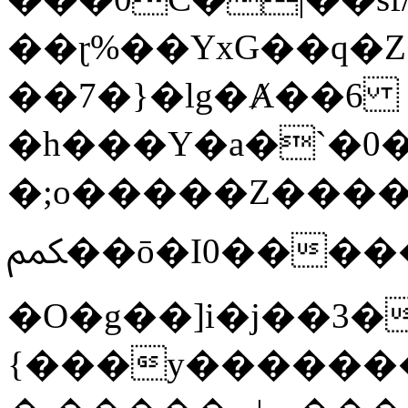
��ɽ%��YxG��q�
��7�}�lg�Ⱥ��6
�h���Y�a�`�0�
�;o�����Z������
ﶻ��ō�I0�����o�b�{L������3����2�O.z���/
�O�g��]i�j��3�u�̨S;�ܳ
{���y������