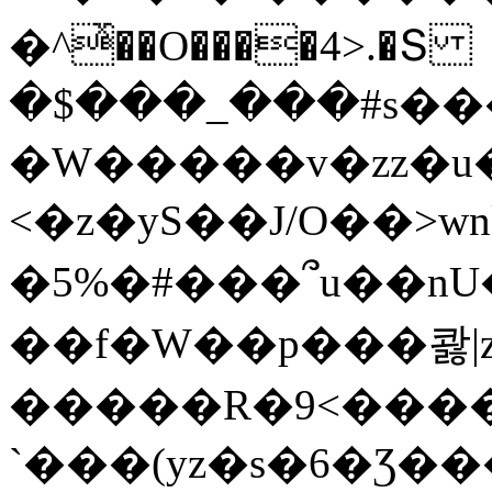
�^ͯ��O����4>.�Տ
�$���_���#s��
�W�����v�zz�u�
<�z�yS��J/O��>wn
�5%�#���՞u��nU
��f�W��p���콿|z
�����R�9<����
`���(yz�s�6�Ʒ�