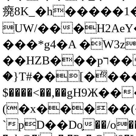
㾱8K_�h�����1
UW/���H2AeY�
���*g4�A �W3z
��HZB���pר��b�wO�N��{@H�m�F{���ۣ��?
�}T#��[�ͫ���
$����<��,��gH9Ж
(�x�����
`pD��Do֛��/o��