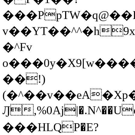
���PpTW�q@��
v��YT��^^�h9x
�^Fv
o���0y�X9[w��
��!)
(�^��v��eA�Xp�>0�+*���h����s�ײT)D$%�AQ�To�*�>W�^�=�.
Ԓ,%0Aj|�.N^��Uc
���HLQP�E?