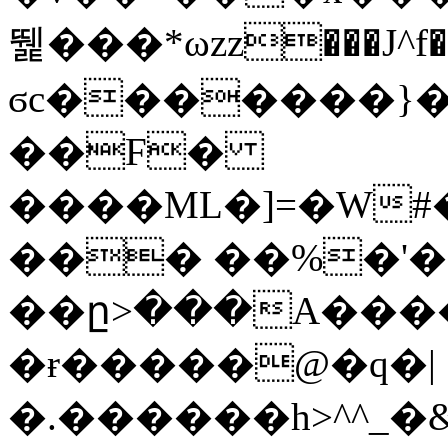
뛡���*ωzz���J^f�o
ϭc�������}��
�
�F�
����ML�]=�W#
��� ��%�'�
��ը>���A����
�ɍ�����@�q�|
�.������h>^^_�