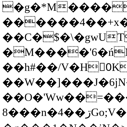
�g�*M����
������4��+x�
��C�$�\�gwUT
�M����'6�ń
��h#��/V�H0ٍK�7'�1�L�A�2
��W��]���J�6jN
��O�'Ww��=���
�8��n�4��ڗGo;V���y��4����n�7�v���Lu�/