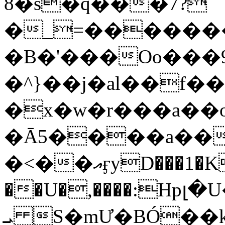
8�s�q���7?
�_=�����
�B�'���Oo���9
�^}��j�al��f
�x�w�r���a�
�Ā5����a��
�<��އӻyD���1�KS�w���!
��U�,����:Hpլ�U�K��_y4߼��O���
ܝ S�mƯ�BÓ�