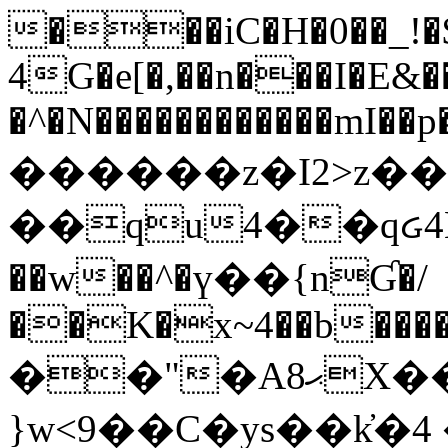
���iC�H�0��_!
4G�e[�,��n���I�E&��
�^�N������������mI��p�
������z�I2>z��
��qu4��qᏽ4H&A
��w��^�ү��{nƓ�/
��K�x~4��b�����
��"�Aޙ8X��M��K�D
}w<9��C�ys��k҆�޼� :���4�� 4�E0���oӮ�