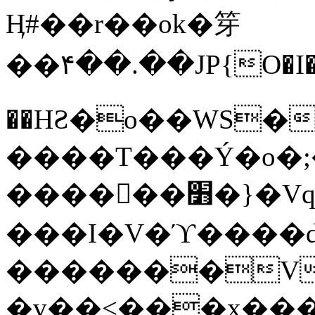
Ӊ#��r��ok�笌
��۴��.��JP{O�I
��ΗƧ�o��WS�
����T���Ý�o�;����������
������׻�}�Vq���j¯���P�.QwO�ｓ
���I�V�ϓ����d
�������V
�v��<���x���ۻ��a���R_�n���