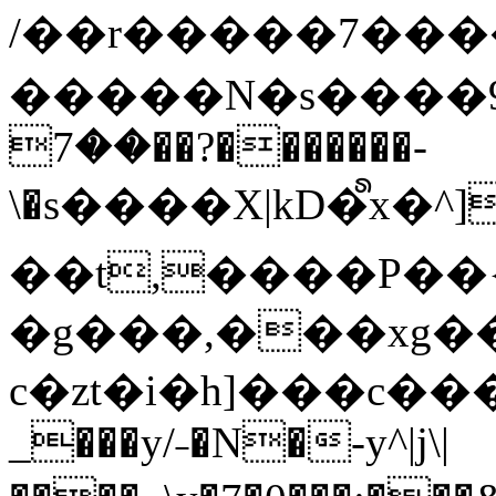
/��r�����7��
�����N�s����9�j
��7��?�������-
\�s����X|kD�᩺x
��t,����P��{
�g���,���xg�
c�zt�i�h]���c���
_���y/˗�N�-y^|j\|