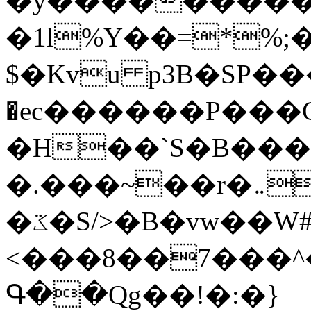
�y�����������
�1l%Y��=*%
$�Kvu p3B�SP�
�ec������P���G
�H��`S�B��
�.���~��r�޼�}�܅�mؕWu���K}
�ػ�S/>�B�vw��W#�I��*]\W��)Ħ�1��fC}
<���8��7���
Գ��Qg��!�:�}