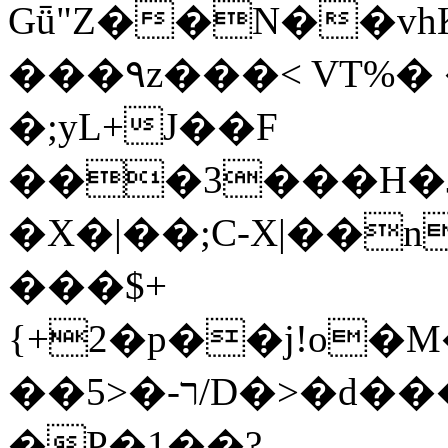
Gǖ"Z��N��v
���٩z���< VT%� �}z�XEu�<ं�Q!
�;yL+J��F
���3���H�J:~�
�X�|��;Ϲ-X|��n
���$+
{+2�p��j!o�
��ר-�<5/D�>�d�����1!u8JP�@TE�
�P�1��?