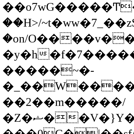
��o7wG�����Ͳ
��H>/~t�ww�7_��z
�on/O����v�
�y�h�f�7����
�����~�-
�_��W����;
��2��m�����/
�Z�ޝ��V�}Y�I�ծ�O�����S��]z��w��7�޷�����h���u��7w.ϻ���8X��ͮ�����W�dm�Jߜ��q/>?
���0C�|��sf