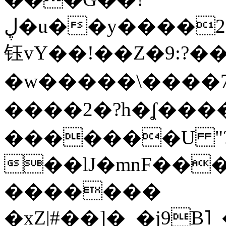
ڸ�u��y����2o�Gc���t!W���k+(���
钰vY��!��Z�9:?� �
�w�����\����7�
����2�?h�ʆ 
�������U "?
��lJ�mnF��
�������
�xZ|#��]�_�j9B