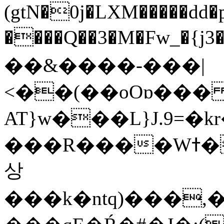
(gtN�0j�LXM�����dd
����Q��3�M�Fw_�{j3��]=����
��&����-���|
<��(��oOɒ���
AT}w���L}J.9=�
���R����Wߙ���o�O���ӯ��������?
상
���k�ntq)���,