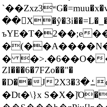
`��Zxz3ʷG�=muu�
��񛆻X�ŷ�3i��=L�
ъYE�T�2��;e�
�(��A����
� �>.�6��O��
ZI���6�7FZo��"�
�D��J2X3�ߑ�3o�|aak�q�@����]�K���w���r;�
�Dt�\}x S�X�]Ό�