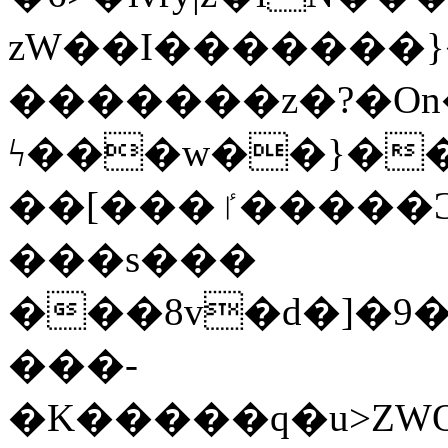
zW��I�������}�
�������z�?�O
ϟ���w��}��
��[���ٵ�����Ͻ���������x�ս��Apq�����޻�V����O�cp����ٝy{����:�k�ןNݯOOCyx6���&���?
���s���
���8v�d�]�9��6
���-
�K�����q�u>ZWOO�w��߼��W�a���p��