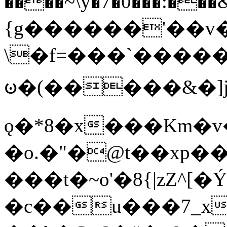
����~\y�7�0���:���&�_DN#�
{g������'��v�
\�f=���`�����
ꧽ�(�����&�]j
ǫ�*8�x���Km�v
�o.�"�@t��xp�
���t�~o'�8{|zZ^[�
�c��u���7_xg{���Q�n4���