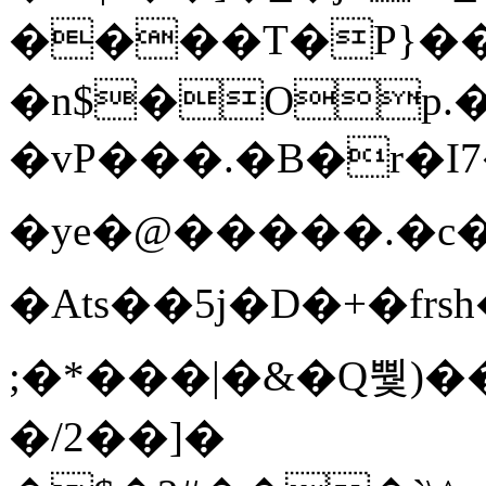
����T�Ρ}�
�n$�Op.
�vP���.�B�r�I7�gp~H
�ye�@��� ��.�c
�Ats��5j�D�+�fr
;�*���|�&�Q뿿)�
�/2��]�