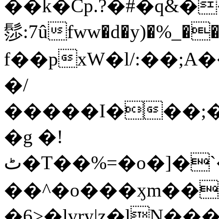
��k�Cp.?�#�q&�
髿:7ûfww�d�y)�%_�����>
f��pxW�l/:��;A
�/
�����I���;�
�g �!
ٹ�T��%=�o�]�`�8mxݽ������˳���0�n̾X'��3ǘ9����������I�&��G�������z>��]�%��/
��^�o���ӽm��ܑ�wOooOn���������
�6>�lvry|z�lN���