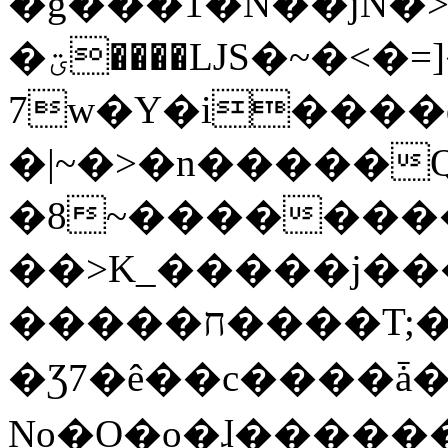
�g���1�N��jN�
�ؾ����ǇS�~�<�=]����^vz��{{��t�%
7w�Y�i����
�|~�>�n�����
�8~��������
��>K_�����j��
�����ח����T;�uU�w��oovW�N�\�v�̓��N��6xz��z^��s�;
�Ʒ7�ê��c����ǡ�Oo
No�O�o�ɺ����