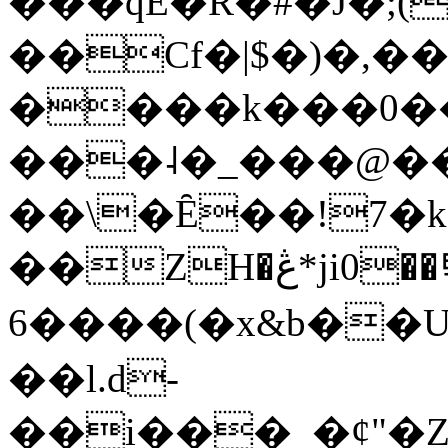
���qE�Ŕ�#�J�;(
��Cf�|$�)�,�
����k���0�
���˨�_���@��
��\�Ȇ��!7�k
��ZH�ڠ*ji0��탃
6����(�x&b��
��l.d-
��i���_�ȼ"�Z�����׋����\�\�w3�|W'�L8y<#�Y�HX�*b��.̏