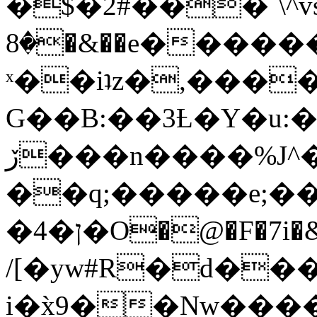
�$�2#���`\^vs
�8�&��e�������:�\���{��9�����g��f�r?
ˣ��iʇz�,���
G��B:��3Ƚ�Y�u:�
ڒ���n����%J^�}
��q;�����e;��
/[�yw#R�d���
i�x̀9��Nw����