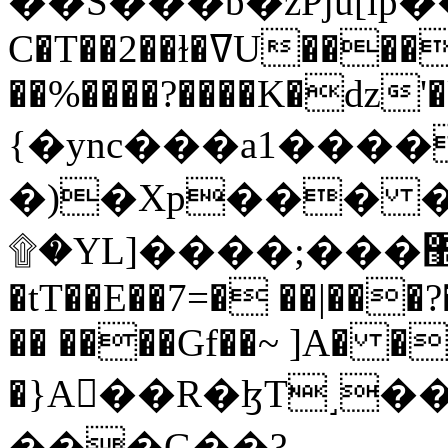
C�T��2��ɫ�ߜU����2�L�����m" �
��%����?����K�ǳ'�
{�ync���a1����
�)�Xp��� �
۩�YL]����;���׿�޽������+��k��o���O�Zt�6�[a��v_r;�b�f���==
�tT��E��7=� ��|���?
�� ����Gf��~ ]A� �
�}A��R�ɮT˼�
���G��?