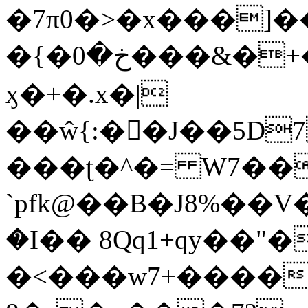
�7π0�>�x���]
�{�خ�0���&�+�zwYFEÙ4�~�_�̾�
ӽ�+�.x�|
��ŵ{:��J��5D7��
���ʈ�^�= W7��
`pfk@��B�J8%��V����\ߤ��/o��d��6b�@��J�tqw3�}>Y]������<�b��̌��{B���~v_v��fT`��88��
�I�� 8Qq1+qy��"�
�<���w󠒪7+�����X�n�F�a��M