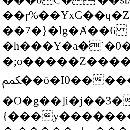
��ɽ%��YxG��q�
��7�}�lg�Ⱥ��6
�h���Y�a�`�0�
�;o�����Z������
ﶻ��ō�I0�����o�b�{L������3����2�O.z���/
�O�g��]i�j��3�u�̨S;�ܳ
{���y������