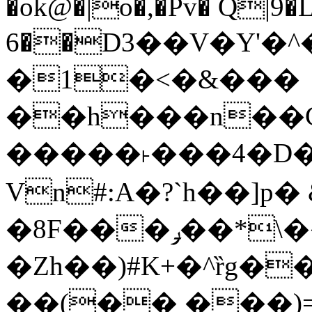
�ok@�|o�,�Pv� Q|9
6��D3��V�Y'�
�1�<�&���
��h���n��Cd
�����˫���4�D�
Vn#:A�?`h��]p�
�8F���ݛ��*\��U��S
�Zh��)#K+�^ȑg�
��(�� ���)=�