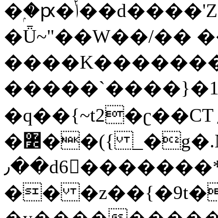
�ۭ�ԗ�ݳ��d����'Z����>!pQ}
�Ǖ~"��W��/�� ��
����K�������
�����`����}�1
�q��{~t2�ʗ��CT؍���������{�~}ur����u�}o����(�:�j���=����{�۝Vo�An��J^��������M\M�'{{l�i
�߼��({ _�g�.Nfӻg����f7z91o^��̤^�>��2�`�:|#dk�{>�>>&�tsw�Nwo�?
٫��d6򆧇�������*��[|^]oo���NW~zz>�X&�u�=K?
�� �z��{�9t�