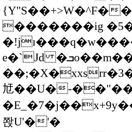
{Y"S��+>W�^F�
�������ig �5
�!jɪ���q�w��
e�`Jd �ܒo��m��1��d|
��;�X�xxsrr�
㝼��U�-��"��zȿ
�E_�7�j��x+9y�
쫝U'�'�