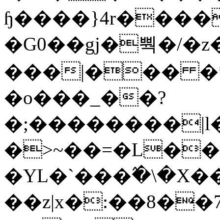
ɧ����}4r����
�G0��gj�뿩�/�z
���|��� �
�o���_��?
�;��������|
�>~��=�L��
�YL�`���߬�\�X�
��z|x�:��8�