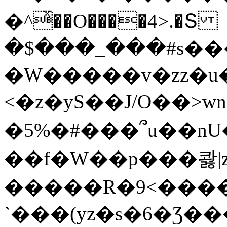
�^ͯ��O����4>.�Տ
�$���_���#s��
�W�����v�zz�u�
<�z�yS��J/O��>wn
�5%�#���՞u��nU
��f�W��p���콿|z
�����R�9<����
`���(yz�s�6�Ʒ�