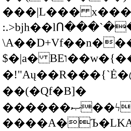
���|L��� x���b
:.>bjh��lՈ���`
\A��D+Vf��n��
$�|a� BEו��w�{���;���q�X��d%�������W� hU�(�1�Ū}9�S�F<��i�L3�;�
�!"Aų��R���{`
��(�Qf�B]�
������ޞ��ϟak��r��_39$�8�p���7�2�yIZ�R��x��/
����A�Ъ�LKA