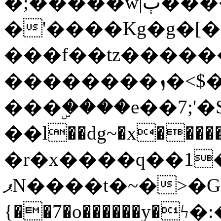
�;�����w|ٻ����<-
�'����Kg�g�[�k
���f��tz�����
��������ܙ�<$��������s���
���ۣ����e��7;'�Sc����ߋv
��l��dg~�x������G��6�{`�g���ݝ
�r�x����q��1
ޕN����t�~�>�G�{�Wރ�sl̞�@x_:�ˏ��՛��zU;wk�F�m�q}
{��7�o������y�