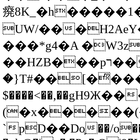
㾱8K_�h�����1
UW/���H2AeY�
���*g4�A �W3z
��HZB���pר��b�wO�N��{@H�m�F{���ۣ��?
�}T#��[�ͫ���
$����<��,��gH9Ж
(�x�����
`pD��Do֛��/o��