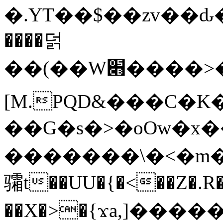
�.YT��$��zv��ԃ
����덝
��(��W׋����>��O>�d�%Y�@�@ڻ<�z{rc&׻��z�����AeK�^�����������˩t��=x~
[M.PQD&���C�K
��G�s�>�oOw�x�
�������\�<�m�PU�5�Ǉ*X�
骦t��UU�{�<��Z�.R�
��X�>�{ϫa,]�����