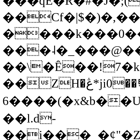
���qE�Ŕ�#�J�;(
��Cf�|$�)�,�
����k���0�
���˨�_���@��
��\�Ȇ��!7�k
��ZH�ڠ*ji0��탃
6����(�x&b��
��l.d-
��i���_�ȼ"�Z�����׋����\�\�w3�|W'�L8y<#�Y�HX�*b��.̏