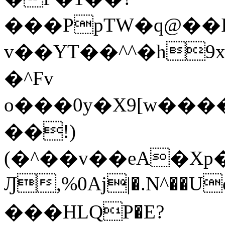
���PpTW�q@��
v��YT��^^�h9x
�^Fv
o���0y�X9[w��
��!)
(�^��v��eA�Xp�>0�+*���h����s�ײT)D$%�AQ�To�*�>W�^�=�.
Ԓ,%0Aj|�.N^��Uc
���HLQP�E?