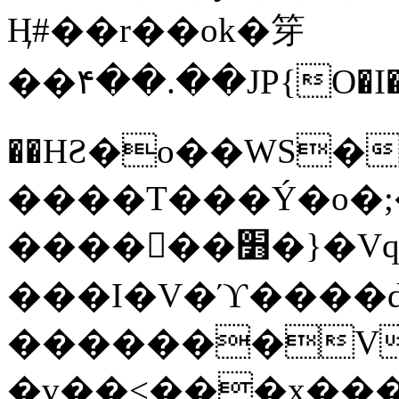
Ӊ#��r��ok�笌
��۴��.��JP{O�I
��ΗƧ�o��WS�
����T���Ý�o�;����������
������׻�}�Vq���j¯���P�.QwO�ｓ
���I�V�ϓ����d
�������V
�v��<���x���ۻ��a���R_�n���