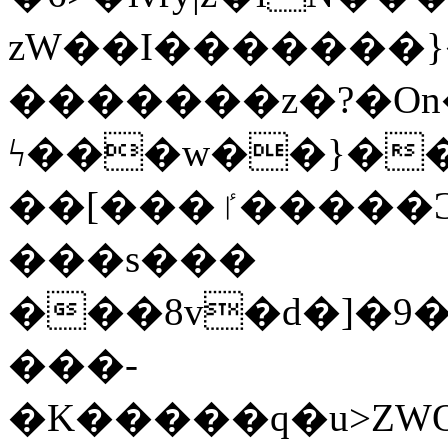
zW��I�������}�
�������z�?�O
ϟ���w��}��
��[���ٵ�����Ͻ���������x�ս��Apq�����޻�V����O�cp����ٝy{����:�k�ןNݯOOCyx6���&���?
���s���
���8v�d�]�9��6
���-
�K�����q�u>ZWOO�w��߼��W�a���p��