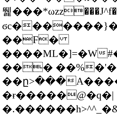
뛡���*ωzz���J^f�o
ϭc�������}��
�
�F�
����ML�]=�W#
��� ��%�'�
��ը>���A����
�ɍ�����@�q�|
�.������h>^^_�