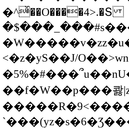
�^ͯ��O����4>.�Տ
�$���_���#s��
�W�����v�zz�u�
<�z�yS��J/O��>wn
�5%�#���՞u��nU
��f�W��p���콿|z
�����R�9<����
`���(yz�s�6�Ʒ�