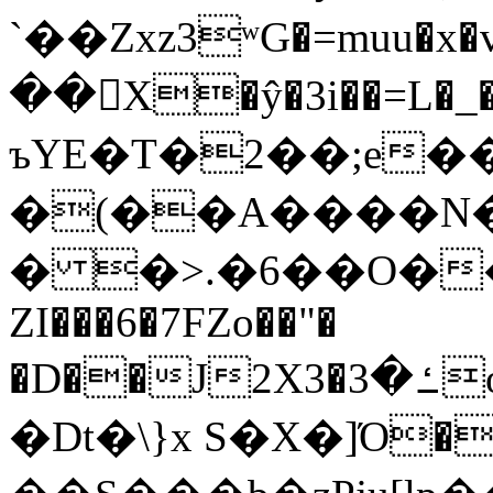
`��Zxz3ʷG�=muu�
��񛆻X�ŷ�3i��=L�
ъYE�T�2��;e�
�(��A����
� �>.�6��O��
ZI���6�7FZo��"�
�D��J2X3�ߑ�3o�|aak�q�@����]�K���w���r;�
�Dt�\}x S�X�]Ό�