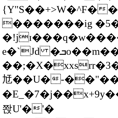
{Y"S��+>W�^F�
�������ig �5
�!jɪ���q�w��
e�`Jd �ܒo��m��1��d|
��;�X�xxsrr�
㝼��U�-��"��zȿ
�E_�7�j��x+9y�
쫝U'�'�