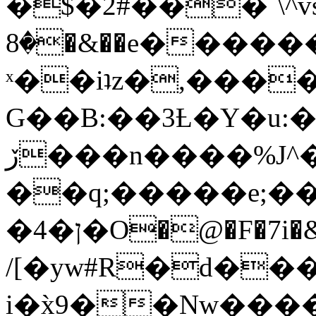
�$�2#���`\^vs
�8�&��e�������:�\���{��9�����g��f�r?
ˣ��iʇz�,���
G��B:��3Ƚ�Y�u:�
ڒ���n����%J^�}
��q;�����e;��
/[�yw#R�d���
i�x̀9��Nw����