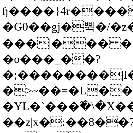
ɧ����}4r����
�G0��gj�뿩�/�z
���|��� �
�o���_��?
�;��������|
�>~��=�L��
�YL�`���߬�\�X�
��z|x�:��8�