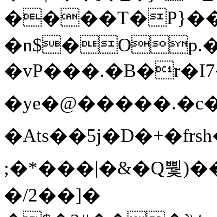
����T�Ρ}�
�n$�Op.
�vP���.�B�r�I7�gp~H
�ye�@��� ��.�c
�Ats��5j�D�+�fr
;�*���|�&�Q뿿)�
�/2��]�