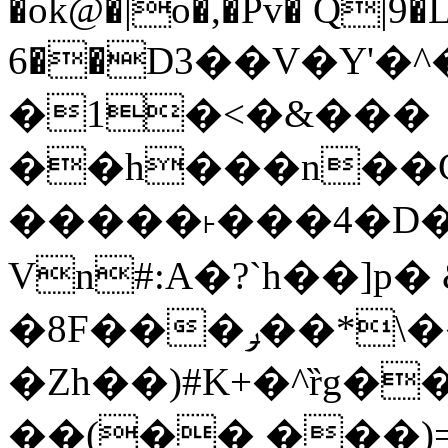
�ok@�|o�,�Pv� Q|9
6��D3��V�Y'�
�1�<�&���
��h���n��Cd
�����˫���4�D�
Vn#:A�?`h��]p�
�8F���ݛ��*\��U��S
�Zh��)#K+�^ȑg�
��(�� ���)=�