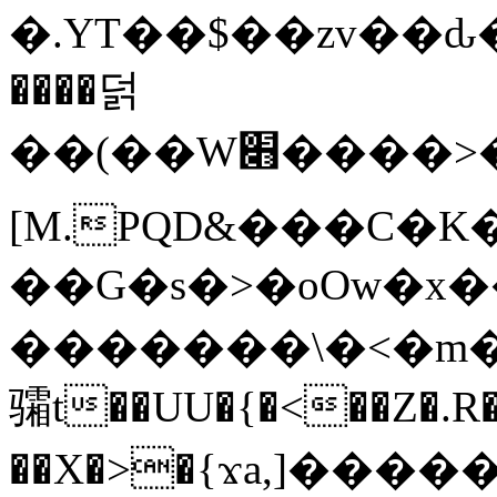
�.YT��$��zv��ԃ
����덝
��(��W׋����>��O>�d�%Y�@�@ڻ<�z{rc&׻��z�����AeK�^�����������˩t��=x~
[M.PQD&���C�K
��G�s�>�oOw�x�
�������\�<�m�PU�5�Ǉ*X�
骦t��UU�{�<��Z�.R�
��X�>�{ϫa,]�����