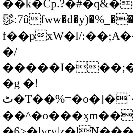
��k�Cp.?�#�q&�
髿:7ûfww�d�y)�%_�����>
f��pxW�l/:��;A
�/
�����I���;�
�g �!
ٹ�T��%=�o�]�`�8mxݽ������˳���0�n̾X'��3ǘ9����������I�&��G�������z>��]�%��/
��^�o���ӽm��ܑ�wOooOn���������
�6>�lvry|z�lN���