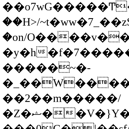
��o7wG�����Ͳ
��H>/~t�ww�7_��z
�on/O����v�
�y�h�f�7����
�����~�-
�_��W����;
��2��m�����/
�Z�ޝ��V�}Y�I�ծ�O�����S��]z��w��7�޷�����h���u��7w.ϻ���8X��ͮ�����W�dm�Jߜ��q/>?
���0C�|��sf