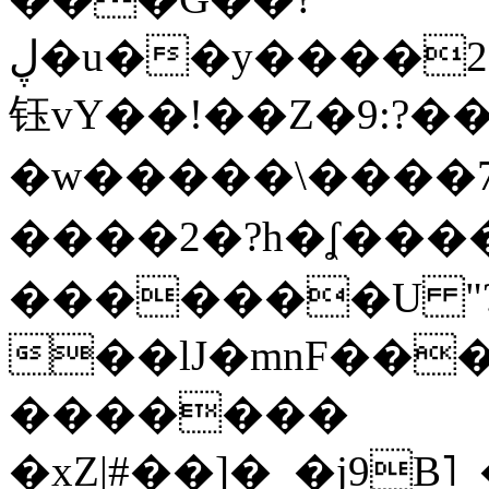
ڸ�u��y����2o�Gc���t!W���k+(���
钰vY��!��Z�9:?� �
�w�����\����7�
����2�?h�ʆ 
�������U "?
��lJ�mnF��
�������
�xZ|#��]�_�j9B