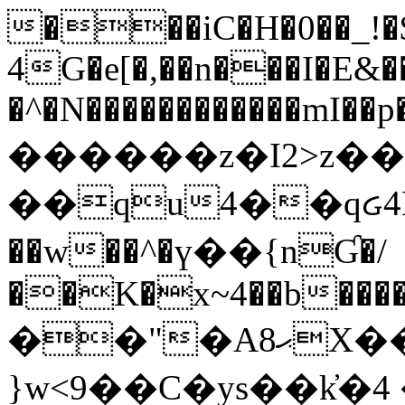
���iC�H�0��_!
4G�e[�,��n���I�E&��
�^�N������������mI��p�
������z�I2>z��
��qu4��qᏽ4H&A
��w��^�ү��{nƓ�/
��K�x~4��b�����
��"�Aޙ8X��M��K�D
}w<9��C�ys��k҆�޼� :���4�� 4�E0���oӮ�