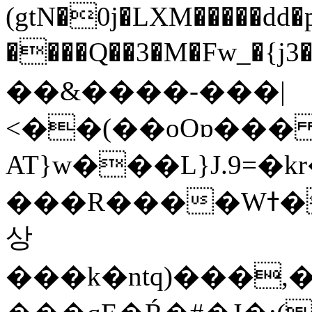
(gtN�0j�LXM�����dd
����Q��3�M�Fw_�{j3��]=����
��&����-���|
<��(��oOɒ���
AT}w���L}J.9=�
���R����Wߙ���o�O���ӯ��������?
상
���k�ntq)���,