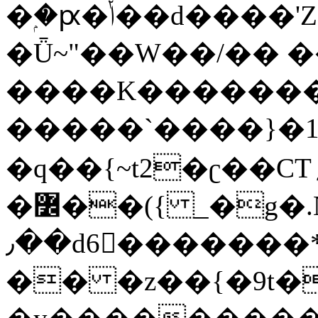
�ۭ�ԗ�ݳ��d����'Z����>!pQ}
�Ǖ~"��W��/�� ��
����K�������
�����`����}�1
�q��{~t2�ʗ��CT؍���������{�~}ur����u�}o����(�:�j���=����{�۝Vo�An��J^��������M\M�'{{l�i
�߼��({ _�g�.Nfӻg����f7z91o^��̤^�>��2�`�:|#dk�{>�>>&�tsw�Nwo�?
٫��d6򆧇�������*��[|^]oo���NW~zz>�X&�u�=K?
�� �z��{�9t�