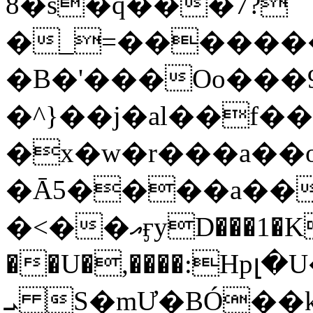
8�s�q���7?
�_=�����
�B�'���Oo���9
�^}��j�al��f
�x�w�r���a�
�Ā5����a��
�<��އӻyD���1�KS�w���!
��U�,����:Hpլ�U�K��_y4߼��O���
ܝ S�mƯ�BÓ�