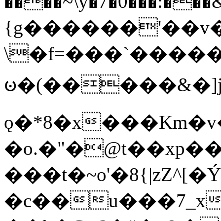
����~\y�7�0���:���&�_DN#�
{g������'��v�
\�f=���`�����
ꧽ�(�����&�]j
ǫ�*8�x���Km�v
�o.�"�@t��xp�
���t�~o'�8{|zZ^[�
�c��u���7_xg{���Q�n4���