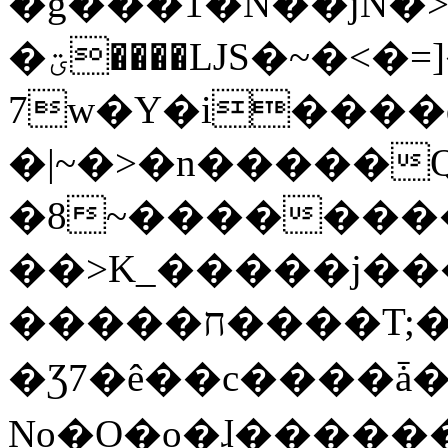
�g���1�N��jN�
�ؾ����ǇS�~�<�=]����^vz��{{��t�%
7w�Y�i����
�|~�>�n�����
�8~��������
��>K_�����j��
�����ח����T;�uU�w��oovW�N�\�v�̓��N��6xz��z^��s�;
�Ʒ7�ê��c����ǡ�Oo
No�O�o�ɺ����