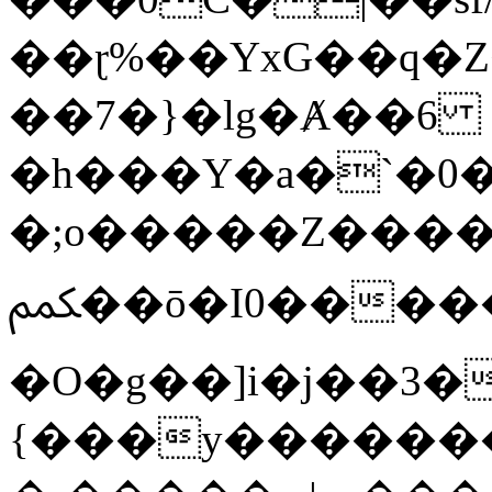
��ɽ%��YxG��q�
��7�}�lg�Ⱥ��6
�h���Y�a�`�0�
�;o�����Z������
ﶻ��ō�I0�����o�b�{L������3����2�O.z���/
�O�g��]i�j��3�u�̨S;�ܳ
{���y������