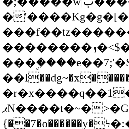
�;�����w|ٻ����<-
�'����Kg�g�[�k
���f��tz�����
��������ܙ�<$��������s���
���ۣ����e��7;'�Sc����ߋv
��l��dg~�x������G��6�{`�g���ݝ
�r�x����q��1
ޕN����t�~�>�G�{�Wރ�sl̞�@x_:�ˏ��՛��zU;wk�F�m�q}
{��7�o������y�