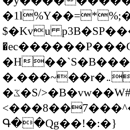
�y�����������
�1l%Y��=*%
$�Kvu p3B�SP�
�ec������P���G
�H��`S�B��
�.���~��r�޼�}�܅�mؕWu���K}
�ػ�S/>�B�vw��W#�I��*]\W��)Ħ�1��fC}
<���8��7���
Գ��Qg��!�:�}