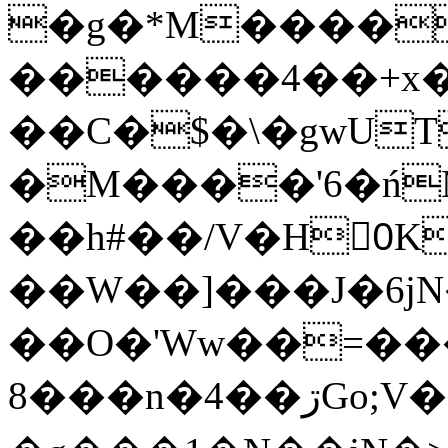
�g�*M����
������4��+x�
��C�$�\�gwUT
�M����'6�ń
��h#��/V�H0ٍK�7'�1�L�A�2
��W��]���J�6jN
��O�'Ww��=���
�8��n�4��ڗGo;V���y��4����n�7�v���Lu�/