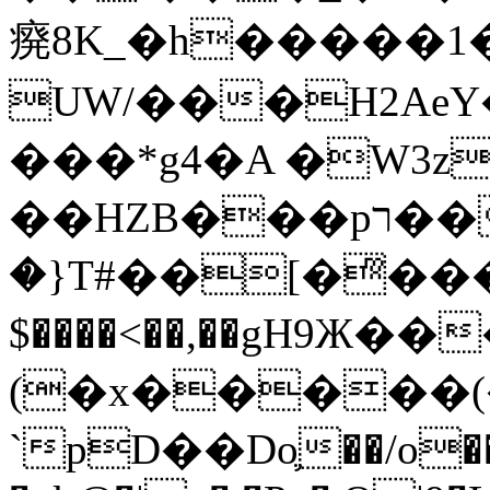
㾱8K_�h�����1
UW/���H2AeY�
���*g4�A �W3z
��HZB���pר��b�wO�N��{@H�m�F{���ۣ��?
�}T#��[�ͫ���
$����<��,��gH9Ж
(�x�����
`pD��Do֛��/o��