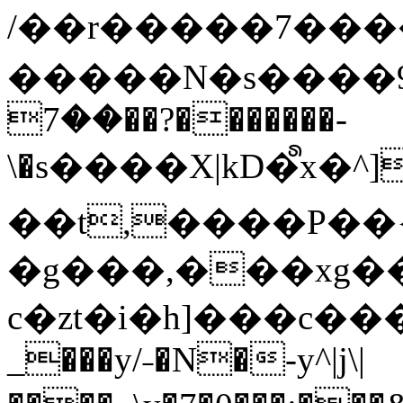
/��r�����7��
�����N�s����9�j
��7��?�������-
\�s����X|kD�᩺x
��t,����P��{
�g���,���xg�
c�zt�i�h]���c���
_���y/˗�N�-y^|j\|