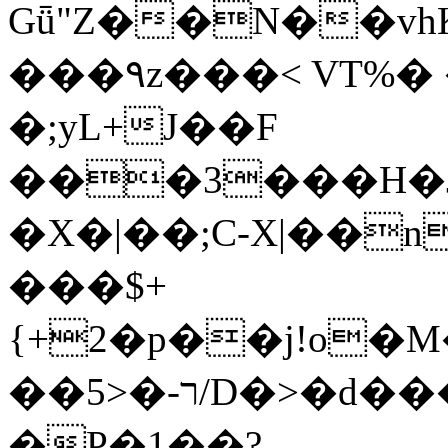
Gǖ"Z��N��v
���٩z���< VT%� �}z�XEu�<ं�Q!
�;yL+J��F
���3���H�J:~�
�X�|��;Ϲ-X|��n
���$+
{+2�p��j!o�
��ר-�<5/D�>�d�����1!u8JP�@TE�
�P�1��?