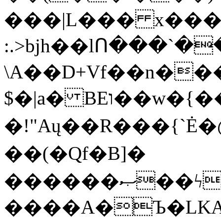
���|L��� x���b
:.>bjh��lՈ���`
\A��D+Vf��n��
$�|a� BEו��w�{���;���q�X��d%�������W� hU�(�1�Ū}9�S�F<��i�L3�;�
�!"Aų��R���{`
��(�Qf�B]�
������ޞ��ϟak��r��_39$�8�p���7�2�yIZ�R��x��/
����A�Ъ�LKA