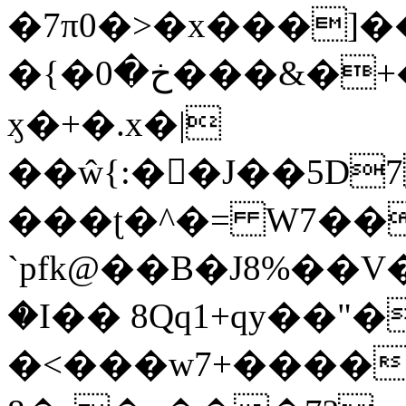
�7π0�>�x���]
�{�خ�0���&�+�zwYFEÙ4�~�_�̾�
ӽ�+�.x�|
��ŵ{:��J��5D7��
���ʈ�^�= W7��
`pfk@��B�J8%��V����\ߤ��/o��d��6b�@��J�tqw3�}>Y]������<�b��̌��{B���~v_v��fT`��88��
�I�� 8Qq1+qy��"�
�<���w󠒪7+�����X�n�F�a��M