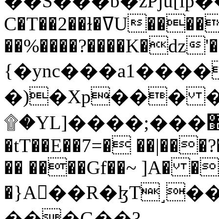
C�T��2��ɫ�ߜU����2�L�����m" �
��%����?����K�ǳ'�
{�ync���a1����
�)�Xp��� �
۩�YL]����;���׿�޽������+��k��o���O�Zt�6�[a��v_r;�b�f���==
�tT��E��7=� ��|���?
�� ����Gf��~ ]A� �
�}A��R�ɮT˼�
���G��?