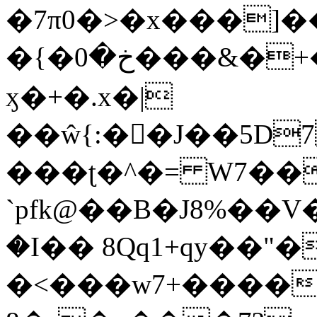
�7π0�>�x���]
�{�خ�0���&�+�zwYFEÙ4�~�_�̾�
ӽ�+�.x�|
��ŵ{:��J��5D7��
���ʈ�^�= W7��
`pfk@��B�J8%��V����\ߤ��/o��d��6b�@��J�tqw3�}>Y]������<�b��̌��{B���~v_v��fT`��88��
�I�� 8Qq1+qy��"�
�<���w󠒪7+�����X�n�F�a��M