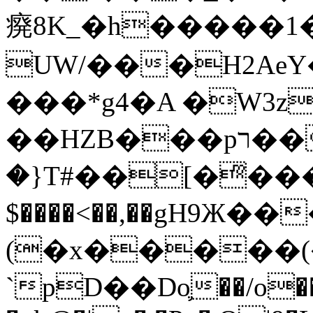
㾱8K_�h�����1
UW/���H2AeY�
���*g4�A �W3z
��HZB���pר��b�wO�N��{@H�m�F{���ۣ��?
�}T#��[�ͫ���
$����<��,��gH9Ж
(�x�����
`pD��Do֛��/o��