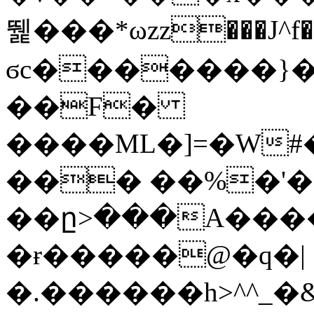
뛡���*ωzz���J^f�o
ϭc�������}��
�
�F�
����ML�]=�W#
��� ��%�'�
��ը>���A����
�ɍ�����@�q�|
�.������h>^^_�