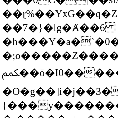
��ɽ%��YxG��q�
��7�}�lg�Ⱥ��6
�h���Y�a�`�0�
�;o�����Z������
ﶻ��ō�I0�����o�b�{L������3����2�O.z���/
�O�g��]i�j��3�u�̨S;�ܳ
{���y������