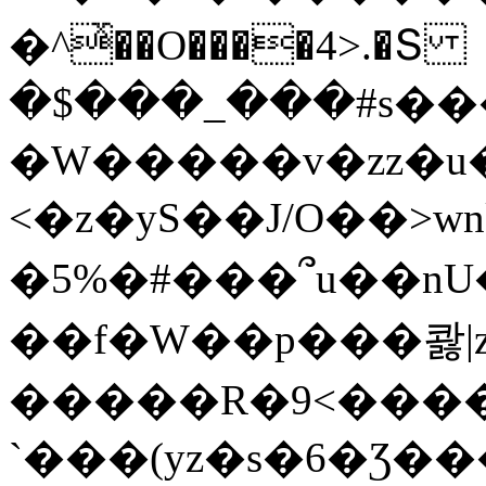
�^ͯ��O����4>.�Տ
�$���_���#s��
�W�����v�zz�u�
<�z�yS��J/O��>wn
�5%�#���՞u��nU
��f�W��p���콿|z
�����R�9<����
`���(yz�s�6�Ʒ�