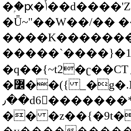
�ۭ�ԗ�ݳ��d����'Z����>!pQ}
�Ǖ~"��W��/�� ��
����K�������
�����`����}�1
�q��{~t2�ʗ��CT؍���������{�~}ur����u�}o����(�:�j���=����{�۝Vo�An��J^��������M\M�'{{l�i
�߼��({ _�g�.Nfӻg����f7z91o^��̤^�>��2�`�:|#dk�{>�>>&�tsw�Nwo�?
٫��d6򆧇�������*��[|^]oo���NW~zz>�X&�u�=K?
�� �z��{�9t�