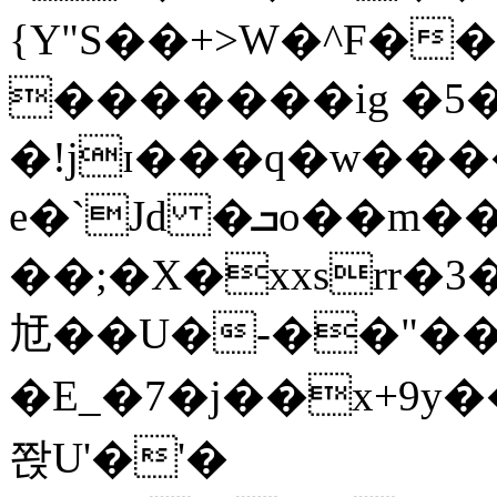
{Y"S��+>W�^F�
�������ig �5
�!jɪ���q�w��
e�`Jd �ܒo��m��1��d|
��;�X�xxsrr�
㝼��U�-��"��zȿ
�E_�7�j��x+9y�
쫝U'�'�