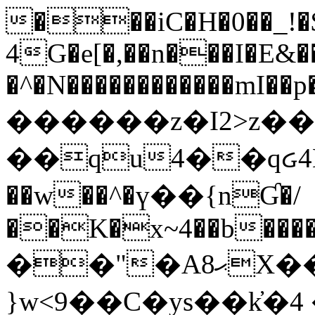
���iC�H�0��_!
4G�e[�,��n���I�E&��
�^�N������������mI��p�
������z�I2>z��
��qu4��qᏽ4H&A
��w��^�ү��{nƓ�/
��K�x~4��b�����
��"�Aޙ8X��M��K�D
}w<9��C�ys��k҆�޼� :���4�� 4�E0���oӮ�