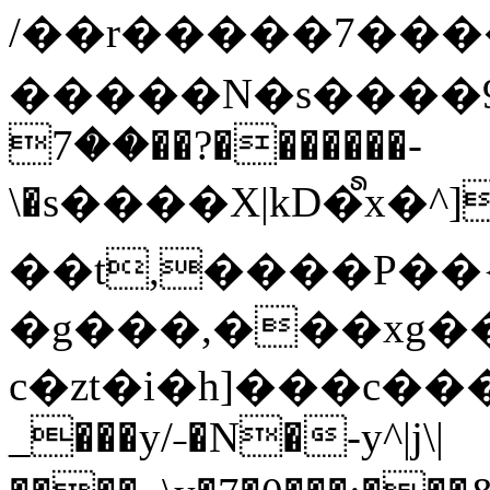
/��r�����7��
�����N�s����9�j
��7��?�������-
\�s����X|kD�᩺x
��t,����P��{
�g���,���xg�
c�zt�i�h]���c���
_���y/˗�N�-y^|j\|