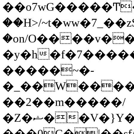
��o7wG�����Ͳ
��H>/~t�ww�7_��z
�on/O����v�
�y�h�f�7����
�����~�-
�_��W����;
��2��m�����/
�Z�ޝ��V�}Y�I�ծ�O�����S��]z��w��7�޷�����h���u��7w.ϻ���8X��ͮ�����W�dm�Jߜ��q/>?
���0C�|��sf