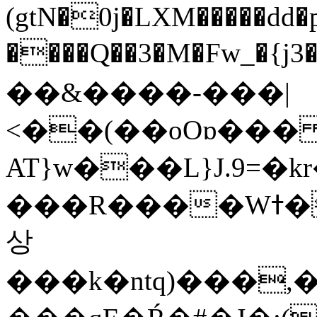
(gtN�0j�LXM�����dd
����Q��3�M�Fw_�{j3��]=����
��&����-���|
<��(��oOɒ���
AT}w���L}J.9=�
���R����Wߙ���o�O���ӯ��������?
상
���k�ntq)���,