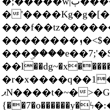
�;�����w|ٻ����<-
�'����Kg�g�[�k
���f��tz�����
��������ܙ�<$��������s���
���ۣ����e��7;'�Sc����ߋv
��l��dg~�x������G��6�{`�g���ݝ
�r�x����q��1
ޕN����t�~�>�G�{�Wރ�sl̞�@x_:�ˏ��՛��zU;wk�F�m�q}
{��7�o������y�