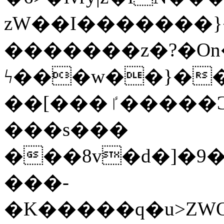
zW��I�������}�
�������z�?�O
ϟ���w��}��
��[���ٵ�����Ͻ���������x�ս��Apq�����޻�V����O�cp����ٝy{����:�k�ןNݯOOCyx6���&���?
���s���
���8v�d�]�9��6
���-
�K�����q�u>ZWOO�w��߼��W�a���p��