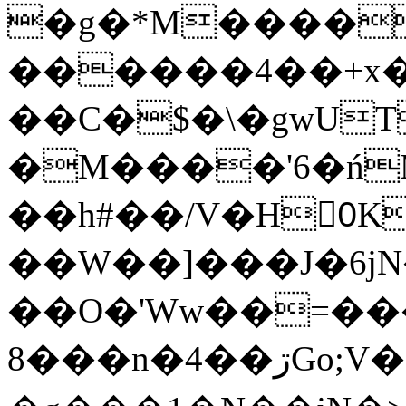
�g�*M����
������4��+x�
��C�$�\�gwUT
�M����'6�ń
��h#��/V�H0ٍK�7'�1�L�A�2
��W��]���J�6jN
��O�'Ww��=���
�8��n�4��ڗGo;V���y��4����n�7�v���Lu�/