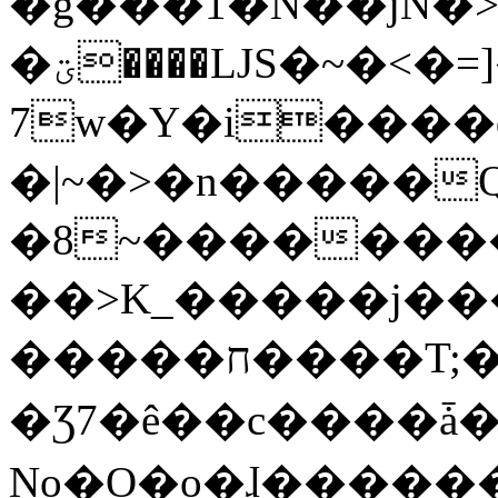
�g���1�N��jN�
�ؾ����ǇS�~�<�=]����^vz��{{��t�%
7w�Y�i����
�|~�>�n�����
�8~��������
��>K_�����j��
�����ח����T;�uU�w��oovW�N�\�v�̓��N��6xz��z^��s�;
�Ʒ7�ê��c����ǡ�Oo
No�O�o�ɺ����