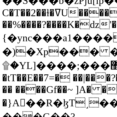
C�T��2��ɫ�ߜU����2�L�����m" �
��%����?����K�ǳ'�
{�ync���a1����
�)�Xp��� �
۩�YL]����;���׿�޽������+��k��o���O�Zt�6�[a��v_r;�b�f���==
�tT��E��7=� ��|���?
�� ����Gf��~ ]A� �
�}A��R�ɮT˼�
���G��?