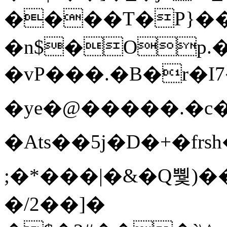
����T�Ρ}�
�n$�Op.
�vP���.�B�r�I7�gp~H
�ye�@��� ��.�c
�Ats��5j�D�+�fr
;�*���|�&�Q뿿)�
�/2��]�