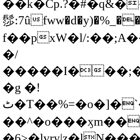
��k�Cp.?�#�q&�
髿:7ûfww�d�y)�%_�����>
f��pxW�l/:��;A
�/
�����I���;�
�g �!
ٹ�T��%=�o�]�`�8mxݽ������˳���0�n̾X'��3ǘ9����������I�&��G�������z>��]�%��/
��^�o���ӽm��ܑ�wOooOn���������
�6>�lvry|z�lN���