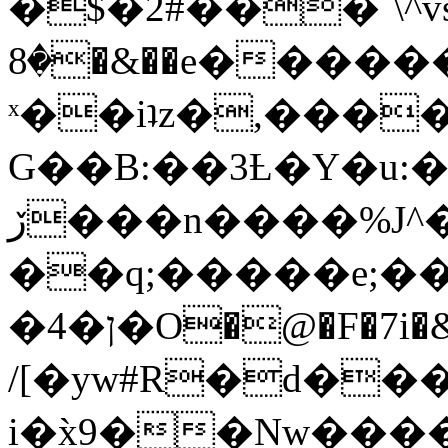
�$�2#���`\^vs
�8�&��e�������:�\���{��9�����g��f�r?
ˣ��iʇz�,���
G��B:��3Ƚ�Y�u:�
ڒ���n����%J^�}
��q;�����e;��
/[�yw#R�d���
i�x̀9��Nw����