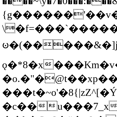
����~\y�7�0���:���&�_DN#�
{g������'��v�
\�f=���`�����
ꧽ�(�����&�]j
ǫ�*8�x���Km�v
�o.�"�@t��xp�
���t�~o'�8{|zZ^[�
�c��u���7_xg{���Q�n4���