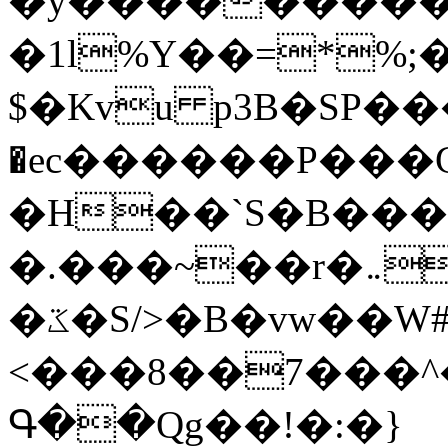
�y�����������
�1l%Y��=*%
$�Kvu p3B�SP�
�ec������P���G
�H��`S�B��
�.���~��r�޼�}�܅�mؕWu���K}
�ػ�S/>�B�vw��W#�I��*]\W��)Ħ�1��fC}
<���8��7���
Գ��Qg��!�:�}