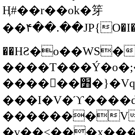
Ӊ#��r��ok�笌
��۴��.��JP{O�I
��ΗƧ�o��WS�
����T���Ý�o�;����������
������׻�}�Vq���j¯���P�.QwO�ｓ
���I�V�ϓ����d
�������V
�v��<���x���ۻ��a���R_�n���