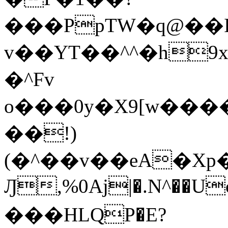
���PpTW�q@��
v��YT��^^�h9x
�^Fv
o���0y�X9[w��
��!)
(�^��v��eA�Xp�>0�+*���h����s�ײT)D$%�AQ�To�*�>W�^�=�.
Ԓ,%0Aj|�.N^��Uc
���HLQP�E?