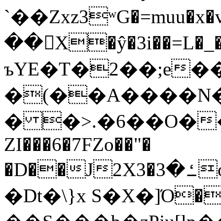
`��Zxz3ʷG�=muu�
��񛆻X�ŷ�3i��=L�
ъYE�T�2��;e�
�(��A����
� �>.�6��O��
ZI���6�7FZo��"�
�D��J2X3�ߑ�3o�|aak�q�@����]�K���w���r;�
�Dt�\}x S�X�]Ό�