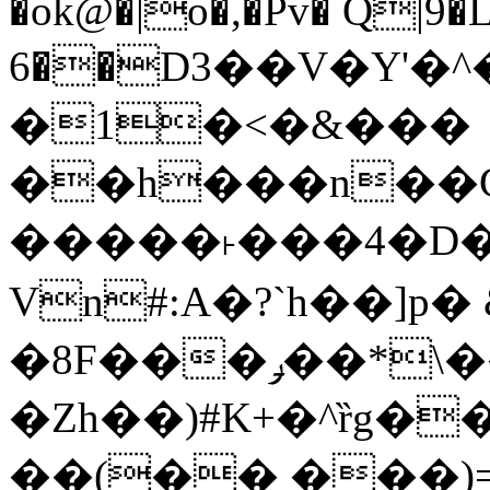
�ok@�|o�,�Pv� Q|9
6��D3��V�Y'�
�1�<�&���
��h���n��Cd
�����˫���4�D�
Vn#:A�?`h��]p�
�8F���ݛ��*\��U��S
�Zh��)#K+�^ȑg�
��(�� ���)=�