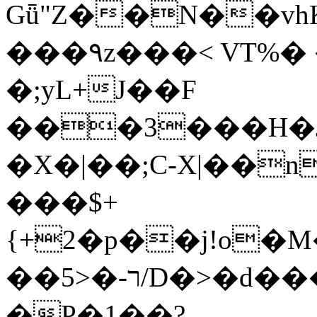
Gǖ"Z��N��v
���٩z���< VT%� �}z�XEu�<ं�Q!
�;yL+J��F
���3���H�J:~�
�X�|��;Ϲ-X|��n
���$+
{+2�p��j!o�
��ר-�<5/D�>�d�����1!u8JP�@TE�
�P�1��?