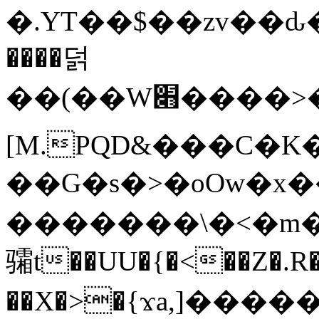
�.YT��$��zv��ԃ
����덝
��(��W׋����>��O>�d�%Y�@�@ڻ<�z{rc&׻��z�����AeK�^�����������˩t��=x~
[M.PQD&���C�K
��G�s�>�oOw�x�
�������\�<�m�PU�5�Ǉ*X�
骦t��UU�{�<��Z�.R�
��X�>�{ϫa,]�����