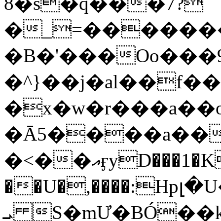
8�s�q���7?
�_=�����
�B�'���Oo���9
�^}��j�al��f
�x�w�r���a�
�Ā5����a��
�<��އӻyD���1�KS�w���!
��U�,����:Hpլ�U�K��_y4߼��O���
ܝ S�mƯ�BÓ�