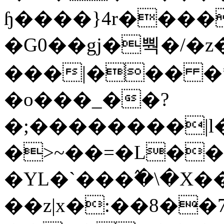
ɧ����}4r����
�G0��gj�뿩�/�z
���|��� �
�o���_��?
�;��������|
�>~��=�L��
�YL�`���߬�\�X�
��z|x�:��8�