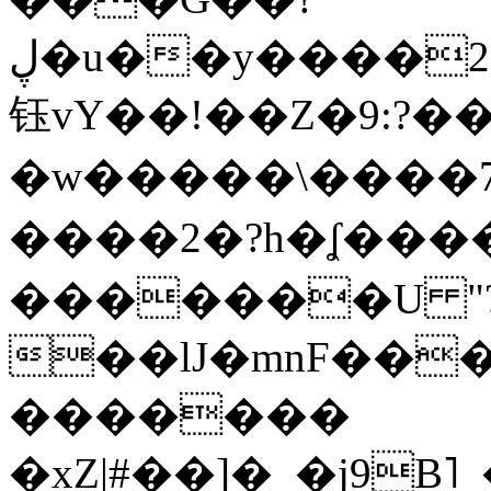
ڸ�u��y����2o�Gc���t!W���k+(���
钰vY��!��Z�9:?� �
�w�����\����7�
����2�?h�ʆ 
�������U "?
��lJ�mnF��
�������
�xZ|#��]�_�j9B