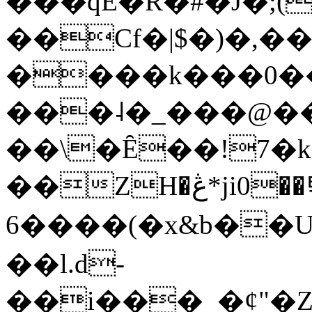
���qE�Ŕ�#�J�;(
��Cf�|$�)�,�
����k���0�
���˨�_���@��
��\�Ȇ��!7�k
��ZH�ڠ*ji0��탃
6����(�x&b��
��l.d-
��i���_�ȼ"�Z�����׋����\�\�w3�|W'�L8y<#�Y�HX�*b��.̏