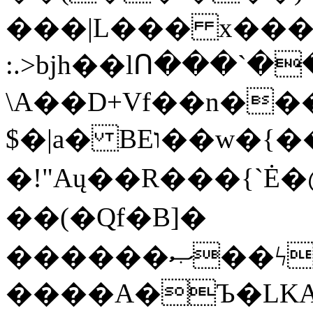
���|L��� x���b
:.>bjh��lՈ���`
\A��D+Vf��n��
$�|a� BEו��w�{���;���q�X��d%�������W� hU�(�1�Ū}9�S�F<��i�L3�;�
�!"Aų��R���{`
��(�Qf�B]�
������ޞ��ϟak��r��_39$�8�p���7�2�yIZ�R��x��/
����A�Ъ�LKA