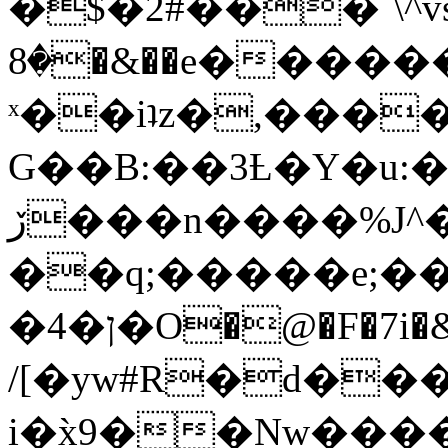
�$�2#���`\^vs
�8�&��e�������:�\���{��9�����g��f�r?
ˣ��iʇz�,���
G��B:��3Ƚ�Y�u:�
ڒ���n����%J^�}
��q;�����e;��
/[�yw#R�d���
i�x̀9��Nw����