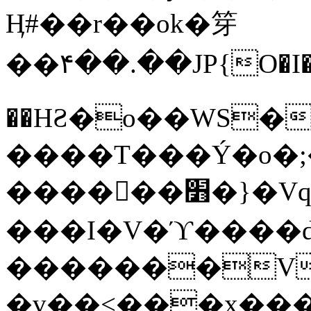
Ӊ#��r��ok�笌
��۴��.��JP{O�I
��ΗƧ�o��WS�
����T���Ý�o�;����������
������׻�}�Vq���j¯���P�.QwO�ｓ
���I�V�ϓ����d
�������V
�v��<���x���ۻ��a���R_�n���