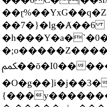
��ɽ%��YxG��q�
��7�}�lg�Ⱥ��6
�h���Y�a�`�0�
�;o�����Z������
ﶻ��ō�I0�����o�b�{L������3����2�O.z���/
�O�g��]i�j��3�u�̨S;�ܳ
{���y������