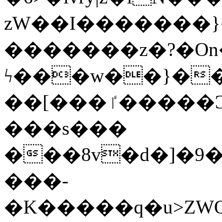
zW��I�������}�
�������z�?�O
ϟ���w��}��
��[���ٵ�����Ͻ���������x�ս��Apq�����޻�V����O�cp����ٝy{����:�k�ןNݯOOCyx6���&���?
���s���
���8v�d�]�9��6
���-
�K�����q�u>ZWOO�w��߼��W�a���p��