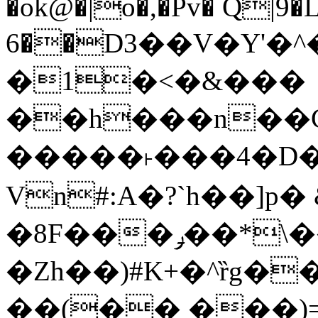
�ok@�|o�,�Pv� Q|9
6��D3��V�Y'�
�1�<�&���
��h���n��Cd
�����˫���4�D�
Vn#:A�?`h��]p�
�8F���ݛ��*\��U��S
�Zh��)#K+�^ȑg�
��(�� ���)=�