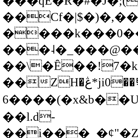
���qE�Ŕ�#�J�;(
��Cf�|$�)�,�
����k���0�
���˨�_���@��
��\�Ȇ��!7�k
��ZH�ڠ*ji0��탃
6����(�x&b��
��l.d-
��i���_�ȼ"�Z�����׋����\�\�w3�|W'�L8y<#�Y�HX�*b��.̏