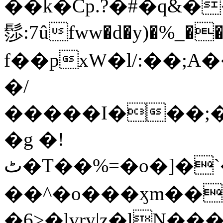
��k�Cp.?�#�q&�
髿:7ûfww�d�y)�%_�����>
f��pxW�l/:��;A
�/
�����I���;�
�g �!
ٹ�T��%=�o�]�`�8mxݽ������˳���0�n̾X'��3ǘ9����������I�&��G�������z>��]�%��/
��^�o���ӽm��ܑ�wOooOn���������
�6>�lvry|z�lN���