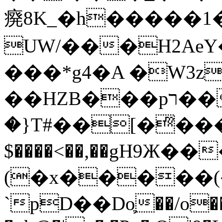
㾱8K_�h�����1
UW/���H2AeY�
���*g4�A �W3z
��HZB���pר��b�wO�N��{@H�m�F{���ۣ��?
�}T#��[�ͫ���
$����<��,��gH9Ж
(�x�����
`pD��Do֛��/o��