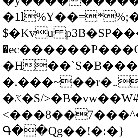
�y�����������
�1l%Y��=*%
$�Kvu p3B�SP�
�ec������P���G
�H��`S�B��
�.���~��r�޼�}�܅�mؕWu���K}
�ػ�S/>�B�vw��W#�I��*]\W��)Ħ�1��fC}
<���8��7���
Գ��Qg��!�:�}