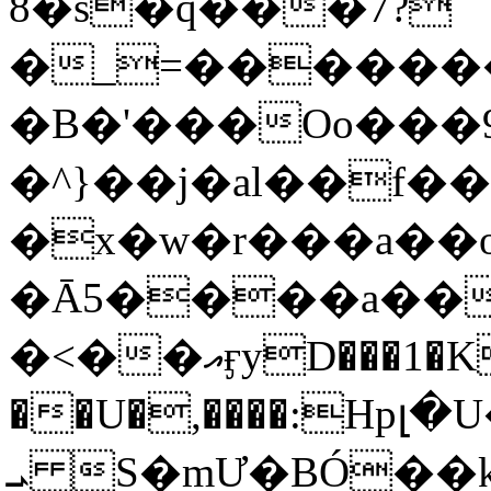
8�s�q���7?
�_=�����
�B�'���Oo���9
�^}��j�al��f
�x�w�r���a�
�Ā5����a��
�<��އӻyD���1�KS�w���!
��U�,����:Hpլ�U�K��_y4߼��O���
ܝ S�mƯ�BÓ�