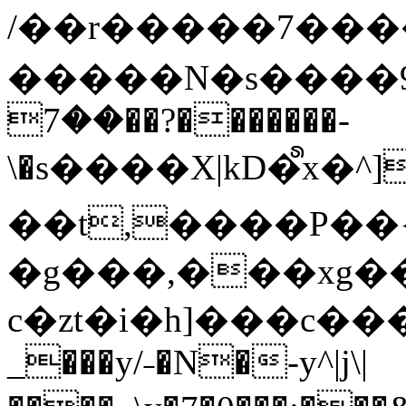
/��r�����7��
�����N�s����9�j
��7��?�������-
\�s����X|kD�᩺x
��t,����P��{
�g���,���xg�
c�zt�i�h]���c���
_���y/˗�N�-y^|j\|