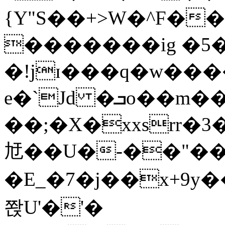
{Y"S��+>W�^F�
�������ig �5
�!jɪ���q�w��
e�`Jd �ܒo��m��1��d|
��;�X�xxsrr�
㝼��U�-��"��zȿ
�E_�7�j��x+9y�
쫝U'�'�