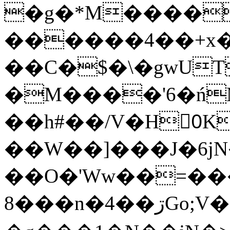
�g�*M����
������4��+x�
��C�$�\�gwUT
�M����'6�ń
��h#��/V�H0ٍK�7'�1�L�A�2
��W��]���J�6jN
��O�'Ww��=���
�8��n�4��ڗGo;V���y��4����n�7�v���Lu�/