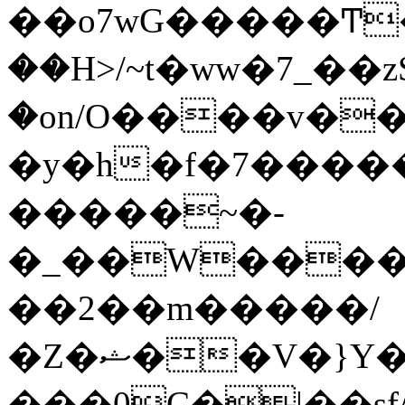
��o7wG�����Ͳ
��H>/~t�ww�7_��z
�on/O����v�
�y�h�f�7����
�����~�-
�_��W����;
��2��m�����/
�Z�ޝ��V�}Y�I�ծ�O�����S��]z��w��7�޷�����h���u��7w.ϻ���8X��ͮ�����W�dm�Jߜ��q/>?
���0C�|��sf