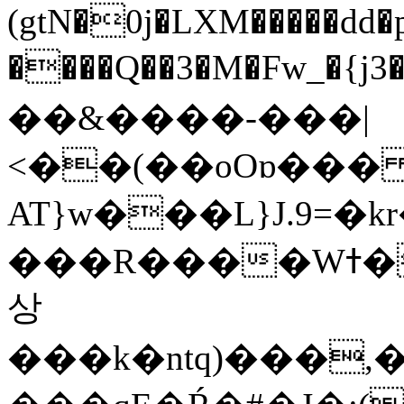
(gtN�0j�LXM�����dd
����Q��3�M�Fw_�{j3��]=����
��&����-���|
<��(��oOɒ���
AT}w���L}J.9=�
���R����Wߙ���o�O���ӯ��������?
상
���k�ntq)���,