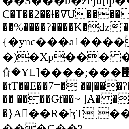
C�T��2��ɫ�ߜU����2�L�����m" �
��%����?����K�ǳ'�
{�ync���a1����
�)�Xp��� �
۩�YL]����;���׿�޽������+��k��o���O�Zt�6�[a��v_r;�b�f���==
�tT��E��7=� ��|���?
�� ����Gf��~ ]A� �
�}A��R�ɮT˼�
���G��?