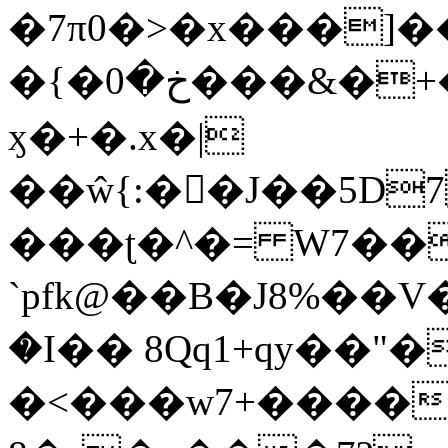
�7π0�>�x���]
�{�خ�0���&�+�zwYFEÙ4�~�_�̾�
ӽ�+�.x�|
��ŵ{:��J��5D7��
���ʈ�^�= W7��
`pfk@��B�J8%��V����\ߤ��/o��d��6b�@��J�tqw3�}>Y]������<�b��̌��{B���~v_v��fT`��88��
�I�� 8Qq1+qy��"�
�<���w󠒪7+�����X�n�F�a��M