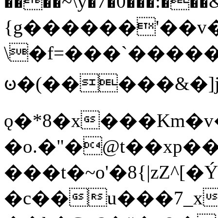
����~\y�7�0���:���&�_DN#�
{g������'��v�
\�f=���`�����
ꧽ�(�����&�]j
ǫ�*8�x���Km�v
�o.�"�@t��xp�
���t�~o'�8{|zZ^[�
�c��u���7_xg{���Q�n4���