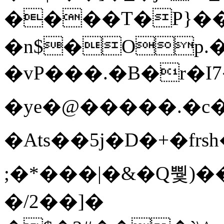
����T�Ρ}�
�n$�Op.
�vP���.�B�r�I7�gp~H
�ye�@��� ��.�c
�Ats��5j�D�+�fr
;�*���|�&�Q뿿)�
�/2��]�