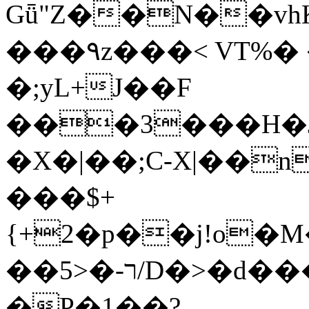
Gǖ"Z��N��v
���٩z���< VT%� �}z�XEu�<ं�Q!
�;yL+J��F
���3���H�J:~�
�X�|��;Ϲ-X|��n
���$+
{+2�p��j!o�
��ר-�<5/D�>�d�����1!u8JP�@TE�
�P�1��?