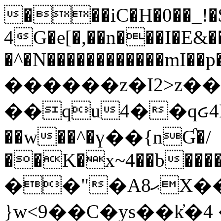
���iC�H�0��_!
4G�e[�,��n���I�E&��
�^�N������������mI��p�
������z�I2>z��
��qu4��qᏽ4H&A
��w��^�ү��{nƓ�/
��K�x~4��b�����
��"�Aޙ8X��M��K�D
}w<9��C�ys��k҆�޼� :���4�� 4�E0���oӮ�