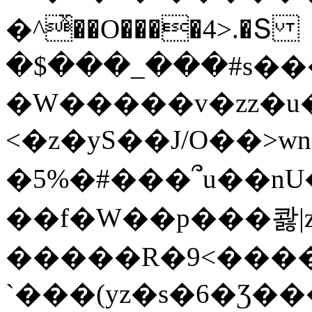
�^ͯ��O����4>.�Տ
�$���_���#s��
�W�����v�zz�u�
<�z�yS��J/O��>wn
�5%�#���՞u��nU
��f�W��p���콿|z
�����R�9<����
`���(yz�s�6�Ʒ�