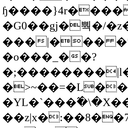
ɧ����}4r����
�G0��gj�뿩�/�z
���|��� �
�o���_��?
�;��������|
�>~��=�L��
�YL�`���߬�\�X�
��z|x�:��8�