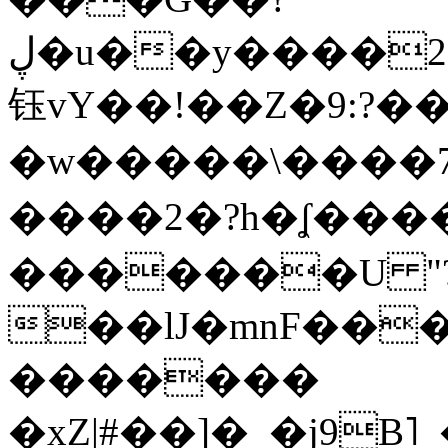
ڸ�u��y����2o�Gc���t!W���k+(���
钰vY��!��Z�9:?� �
�w�����\����7�
����2�?h�ʆ 
�������U "?
��lJ�mnF��
�������
�xZ|#��]�_�j9B