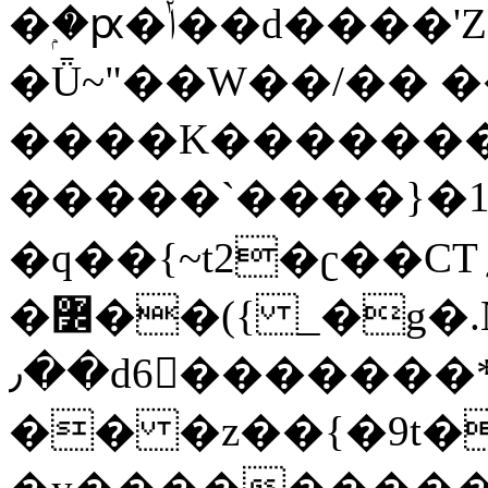
�ۭ�ԗ�ݳ��d����'Z����>!pQ}
�Ǖ~"��W��/�� ��
����K�������
�����`����}�1
�q��{~t2�ʗ��CT؍���������{�~}ur����u�}o����(�:�j���=����{�۝Vo�An��J^��������M\M�'{{l�i
�߼��({ _�g�.Nfӻg����f7z91o^��̤^�>��2�`�:|#dk�{>�>>&�tsw�Nwo�?
٫��d6򆧇�������*��[|^]oo���NW~zz>�X&�u�=K?
�� �z��{�9t�