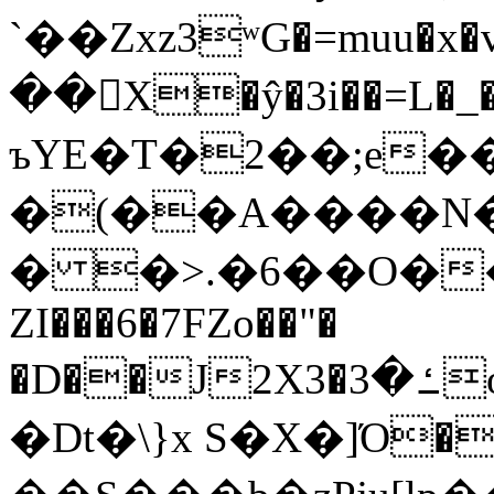
`��Zxz3ʷG�=muu�
��񛆻X�ŷ�3i��=L�
ъYE�T�2��;e�
�(��A����
� �>.�6��O��
ZI���6�7FZo��"�
�D��J2X3�ߑ�3o�|aak�q�@����]�K���w���r;�
�Dt�\}x S�X�]Ό�