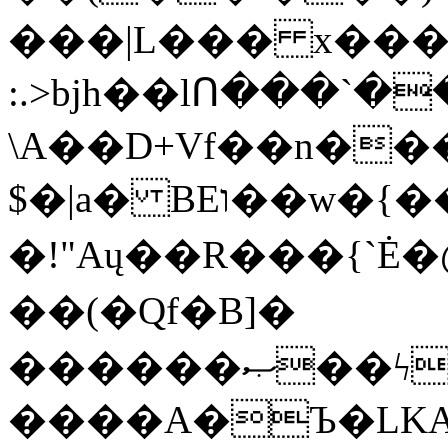
���|L��� x���b
:.>bjh��lՈ���`
\A��D+Vf��n��
$�|a� BEו��w�{���;���q�X��d%�������W� hU�(�1�Ū}9�S�F<��i�L3�;�
�!"Aų��R���{`
��(�Qf�B]�
������ޞ��ϟak��r��_39$�8�p���7�2�yIZ�R��x��/
����A�Ъ�LKA