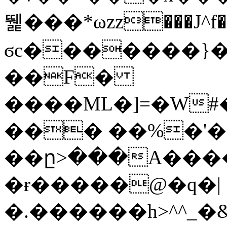
뛡���*ωzz���J^f�o
ϭc�������}��
�
�F�
����ML�]=�W#
��� ��%�'�
��ը>���A����
�ɍ�����@�q�|
�.������h>^^_�