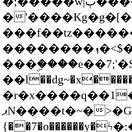
�;�����w|ٻ����<-
�'����Kg�g�[�k
���f��tz�����
��������ܙ�<$��������s���
���ۣ����e��7;'�Sc����ߋv
��l��dg~�x������G��6�{`�g���ݝ
�r�x����q��1
ޕN����t�~�>�G�{�Wރ�sl̞�@x_:�ˏ��՛��zU;wk�F�m�q}
{��7�o������y�