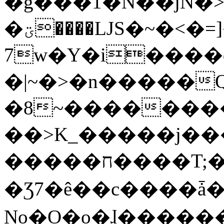
�g���1�N��jN�
�ؾ����ǇS�~�<�=]����^vz��{{��t�%
7w�Y�i����
�|~�>�n�����
�8~��������
��>K_�����j��
�����ח����T;�uU�w��oovW�N�\�v�̓��N��6xz��z^��s�;
�Ʒ7�ê��c����ǡ�Oo
No�O�o�ɺ����