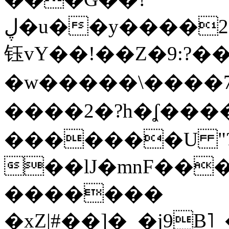
ڸ�u��y����2o�Gc���t!W���k+(���
钰vY��!��Z�9:?� �
�w�����\����7�
����2�?h�ʆ 
�������U "?
��lJ�mnF��
�������
�xZ|#��]�_�j9B