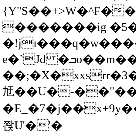
{Y"S��+>W�^F�
�������ig �5
�!jɪ���q�w��
e�`Jd �ܒo��m��1��d|
��;�X�xxsrr�
㝼��U�-��"��zȿ
�E_�7�j��x+9y�
쫝U'�'�