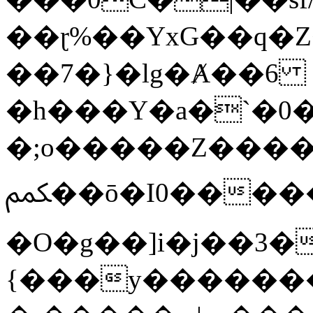
��ɽ%��YxG��q�
��7�}�lg�Ⱥ��6
�h���Y�a�`�0�
�;o�����Z������
ﶻ��ō�I0�����o�b�{L������3����2�O.z���/
�O�g��]i�j��3�u�̨S;�ܳ
{���y������