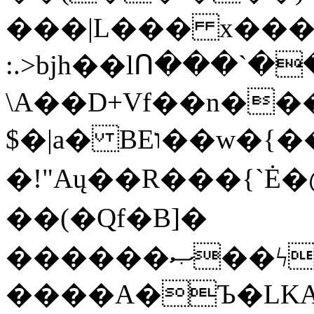
���|L��� x���b
:.>bjh��lՈ���`
\A��D+Vf��n��
$�|a� BEו��w�{���;���q�X��d%�������W� hU�(�1�Ū}9�S�F<��i�L3�;�
�!"Aų��R���{`
��(�Qf�B]�
������ޞ��ϟak��r��_39$�8�p���7�2�yIZ�R��x��/
����A�Ъ�LKA