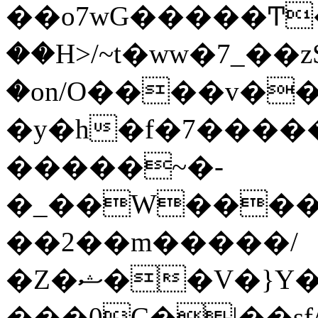
��o7wG�����Ͳ
��H>/~t�ww�7_��z
�on/O����v�
�y�h�f�7����
�����~�-
�_��W����;
��2��m�����/
�Z�ޝ��V�}Y�I�ծ�O�����S��]z��w��7�޷�����h���u��7w.ϻ���8X��ͮ�����W�dm�Jߜ��q/>?
���0C�|��sf