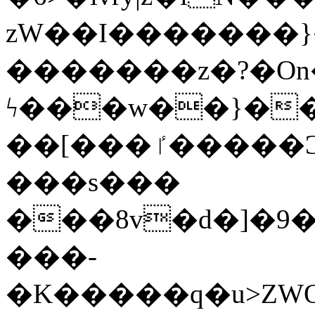
zW��I�������}�
�������z�?�O
ϟ���w��}��
��[���ٵ�����Ͻ���������x�ս��Apq�����޻�V����O�cp����ٝy{����:�k�ןNݯOOCyx6���&���?
���s���
���8v�d�]�9��6
���-
�K�����q�u>ZWOO�w��߼��W�a���p��