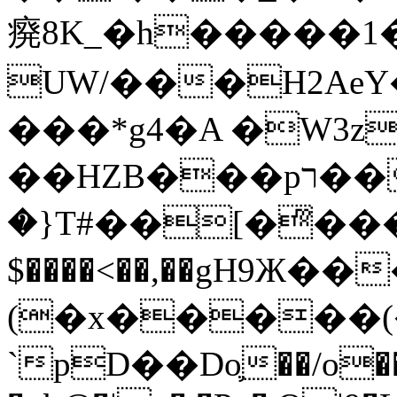
㾱8K_�h�����1
UW/���H2AeY�
���*g4�A �W3z
��HZB���pר��b�wO�N��{@H�m�F{���ۣ��?
�}T#��[�ͫ���
$����<��,��gH9Ж
(�x�����
`pD��Do֛��/o��