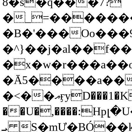
8�s�q���7?
�_=�����
�B�'���Oo���9
�^}��j�al��f
�x�w�r���a�
�Ā5����a��
�<��އӻyD���1�KS�w���!
��U�,����:Hpլ�U�K��_y4߼��O���
ܝ S�mƯ�BÓ�