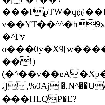
���PpTW�q@��
v��YT��^^�h9x
�^Fv
o���0y�X9[w��
��!)
(�^��v��eA�Xp�>0�+*���h����s�ײT)D$%�AQ�To�*�>W�^�=�.
Ԓ,%0Aj|�.N^��Uc
���HLQP�E?