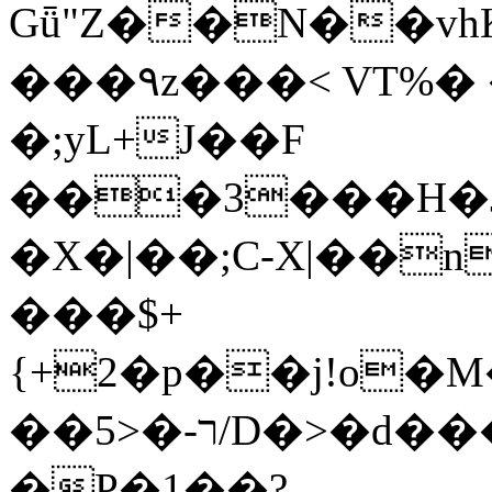
Gǖ"Z��N��v
���٩z���< VT%� �}z�XEu�<ं�Q!
�;yL+J��F
���3���H�J:~�
�X�|��;Ϲ-X|��n
���$+
{+2�p��j!o�
��ר-�<5/D�>�d�����1!u8JP�@TE�
�P�1��?