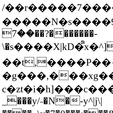
/��r�����7��
�����N�s����9�j
��7��?�������-
\�s����X|kD�᩺x
��t,����P��{
�g���,���xg�
c�zt�i�h]���c���
_���y/˗�N�-y^|j\|