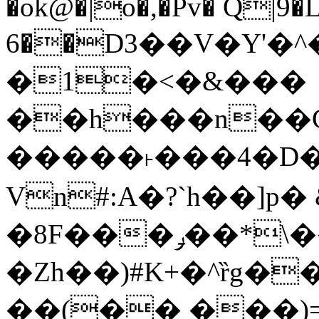
�ok@�|o�,�Pv� Q|9
6��D3��V�Y'�
�1�<�&���
��h���n��Cd
�����˫���4�D�
Vn#:A�?`h��]p�
�8F���ݛ��*\��U��S
�Zh��)#K+�^ȑg�
��(�� ���)=�