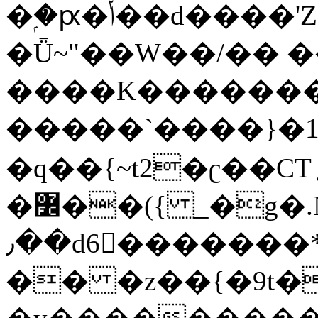
�ۭ�ԗ�ݳ��d����'Z����>!pQ}
�Ǖ~"��W��/�� ��
����K�������
�����`����}�1
�q��{~t2�ʗ��CT؍���������{�~}ur����u�}o����(�:�j���=����{�۝Vo�An��J^��������M\M�'{{l�i
�߼��({ _�g�.Nfӻg����f7z91o^��̤^�>��2�`�:|#dk�{>�>>&�tsw�Nwo�?
٫��d6򆧇�������*��[|^]oo���NW~zz>�X&�u�=K?
�� �z��{�9t�