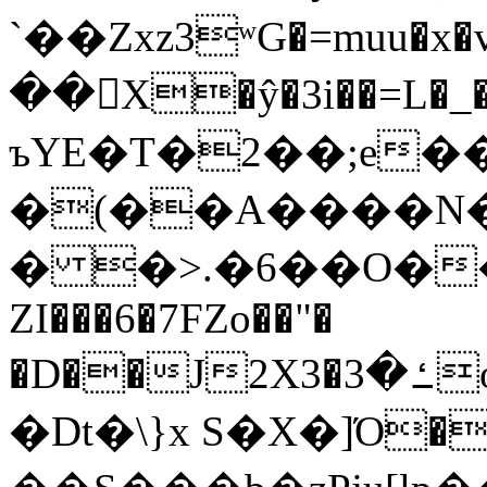
`��Zxz3ʷG�=muu�
��񛆻X�ŷ�3i��=L�
ъYE�T�2��;e�
�(��A����
� �>.�6��O��
ZI���6�7FZo��"�
�D��J2X3�ߑ�3o�|aak�q�@����]�K���w���r;�
�Dt�\}x S�X�]Ό�