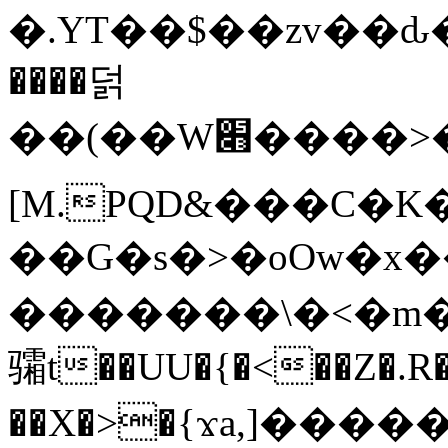
�.YT��$��zv��ԃ
����덝
��(��W׋����>��O>�d�%Y�@�@ڻ<�z{rc&׻��z�����AeK�^�����������˩t��=x~
[M.PQD&���C�K
��G�s�>�oOw�x�
�������\�<�m�PU�5�Ǉ*X�
骦t��UU�{�<��Z�.R�
��X�>�{ϫa,]�����