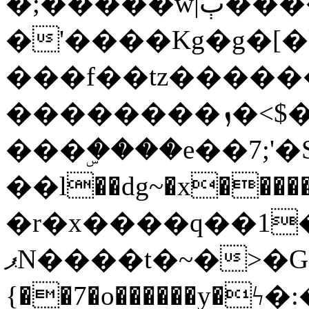
�;�����w|ٻ����<-
�'����Kg�g�[�k
���f��tz�����
��������ܙ�<$��������s���
���ۣ����e��7;'�Sc����ߋv
��l��dg~�x������G��6�{`�g���ݝ
�r�x����q��1
ޕN����t�~�>�G�{�Wރ�sl̞�@x_:�ˏ��՛��zU;wk�F�m�q}
{��7�o������y�