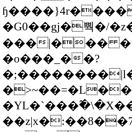
ɧ����}4r����
�G0��gj�뿩�/�z
���|��� �
�o���_��?
�;��������|
�>~��=�L��
�YL�`���߬�\�X�
��z|x�:��8�