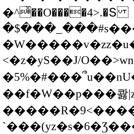
�^ͯ��O����4>.�Տ
�$���_���#s��
�W�����v�zz�u�
<�z�yS��J/O��>wn
�5%�#���՞u��nU
��f�W��p���콿|z
�����R�9<����
`���(yz�s�6�Ʒ�