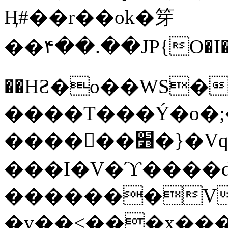
Ӊ#��r��ok�笌
��۴��.��JP{O�I
��ΗƧ�o��WS�
����T���Ý�o�;����������
������׻�}�Vq���j¯���P�.QwO�ｓ
���I�V�ϓ����d
�������V
�v��<���x���ۻ��a���R_�n���