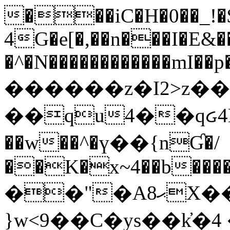
���iC�H�0��_!
4G�e[�,��n���I�E&��
�^�N������������mI��p�
������z�I2>z��
��qu4��qᏽ4H&A
��w��^�ү��{nƓ�/
��K�x~4��b�����
��"�Aޙ8X��M��K�D
}w<9��C�ys��k҆�޼� :���4�� 4�E0���oӮ�