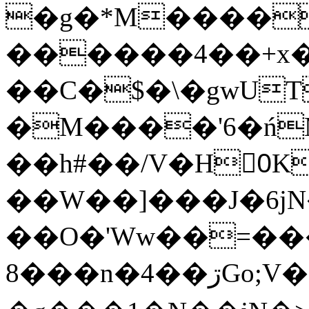
�g�*M����
������4��+x�
��C�$�\�gwUT
�M����'6�ń
��h#��/V�H0ٍK�7'�1�L�A�2
��W��]���J�6jN
��O�'Ww��=���
�8��n�4��ڗGo;V���y��4����n�7�v���Lu�/