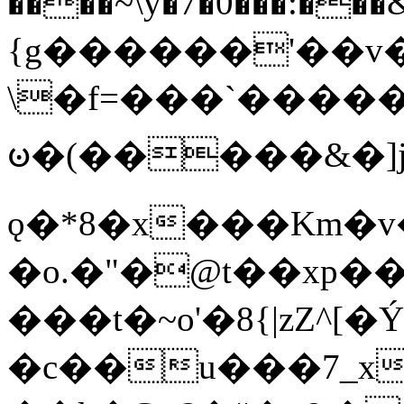
����~\y�7�0���:���&�_DN#�
{g������'��v�
\�f=���`�����
ꧽ�(�����&�]j
ǫ�*8�x���Km�v
�o.�"�@t��xp�
���t�~o'�8{|zZ^[�
�c��u���7_xg{���Q�n4���