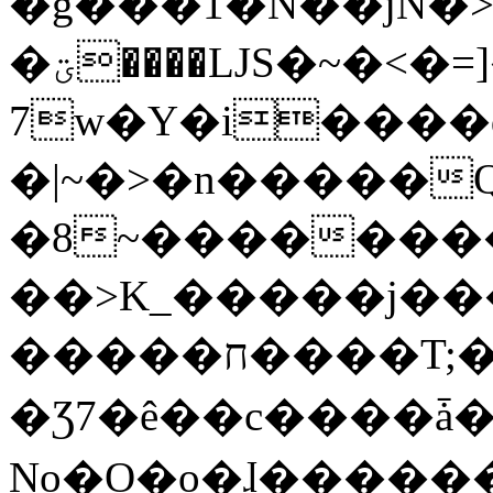
�g���1�N��jN�
�ؾ����ǇS�~�<�=]����^vz��{{��t�%
7w�Y�i����
�|~�>�n�����
�8~��������
��>K_�����j��
�����ח����T;�uU�w��oovW�N�\�v�̓��N��6xz��z^��s�;
�Ʒ7�ê��c����ǡ�Oo
No�O�o�ɺ����