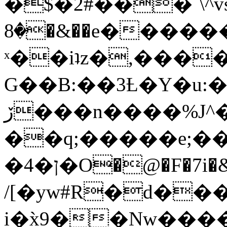
�$�2#���`\^vs
�8�&��e�������:�\���{��9�����g��f�r?
ˣ��iʇz�,���
G��B:��3Ƚ�Y�u:�
ڒ���n����%J^�}
��q;�����e;��
/[�yw#R�d���
i�x̀9��Nw����