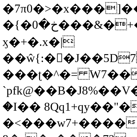
�7π0�>�x���]
�{�خ�0���&�+�zwYFEÙ4�~�_�̾�
ӽ�+�.x�|
��ŵ{:��J��5D7��
���ʈ�^�= W7��
`pfk@��B�J8%��V����\ߤ��/o��d��6b�@��J�tqw3�}>Y]������<�b��̌��{B���~v_v��fT`��88��
�I�� 8Qq1+qy��"�
�<���w󠒪7+�����X�n�F�a��M