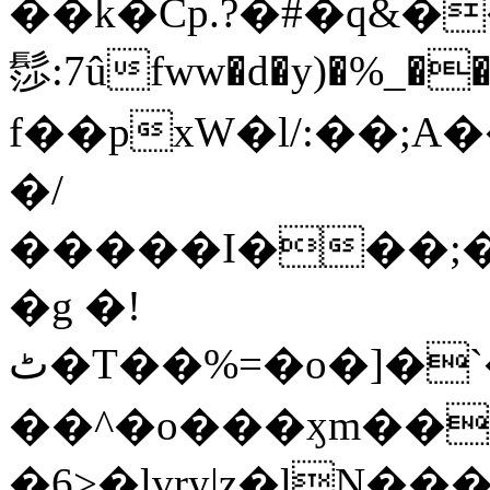
��k�Cp.?�#�q&�
髿:7ûfww�d�y)�%_�����>
f��pxW�l/:��;A
�/
�����I���;�
�g �!
ٹ�T��%=�o�]�`�8mxݽ������˳���0�n̾X'��3ǘ9����������I�&��G�������z>��]�%��/
��^�o���ӽm��ܑ�wOooOn���������
�6>�lvry|z�lN���