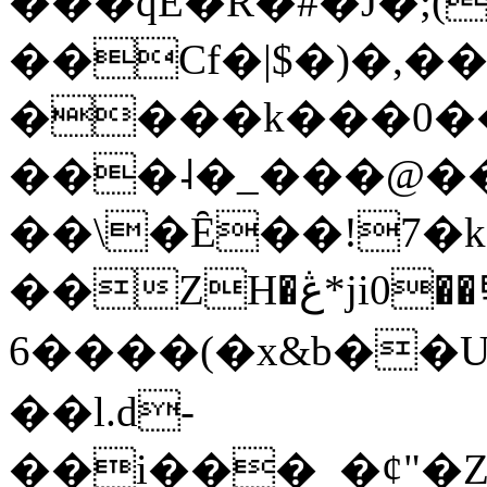
���qE�Ŕ�#�J�;(
��Cf�|$�)�,�
����k���0�
���˨�_���@��
��\�Ȇ��!7�k
��ZH�ڠ*ji0��탃
6����(�x&b��
��l.d-
��i���_�ȼ"�Z�����׋����\�\�w3�|W'�L8y<#�Y�HX�*b��.̏