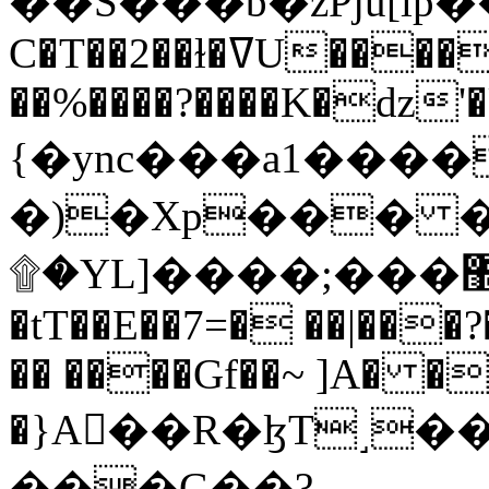
C�T��2��ɫ�ߜU����2�L�����m" �
��%����?����K�ǳ'�
{�ync���a1����
�)�Xp��� �
۩�YL]����;���׿�޽������+��k��o���O�Zt�6�[a��v_r;�b�f���==
�tT��E��7=� ��|���?
�� ����Gf��~ ]A� �
�}A��R�ɮT˼�
���G��?