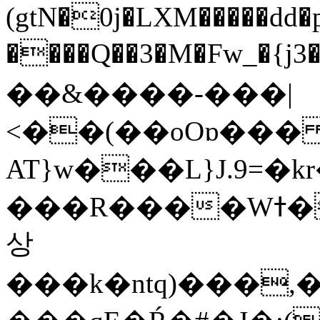
(gtN�0j�LXM�����dd
����Q��3�M�Fw_�{j3��]=����
��&����-���|
<��(��oOɒ���
AT}w���L}J.9=�
���R����Wߙ���o�O���ӯ��������?
상
���k�ntq)���,