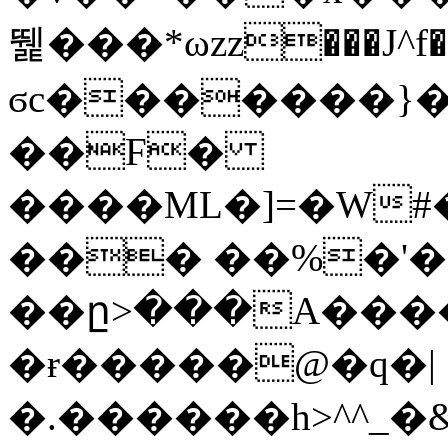
뛡���*ωzz���J^f�o
ϭc�������}��
�
�F�
����ML�]=�W#
��� ��%�'�
��ը>���A����
�ɍ�����@�q�|
�.������h>^^_�