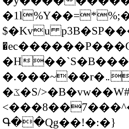
�y�����������
�1l%Y��=*%
$�Kvu p3B�SP�
�ec������P���G
�H��`S�B��
�.���~��r�޼�}�܅�mؕWu���K}
�ػ�S/>�B�vw��W#�I��*]\W��)Ħ�1��fC}
<���8��7���
Գ��Qg��!�:�}