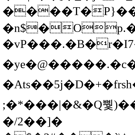
����T�Ρ}�
�n$�Op.
�vP���.�B�r�I7�gp~H
�ye�@��� ��.�c
�Ats��5j�D�+�fr
;�*���|�&�Q뿿)�
�/2��]�