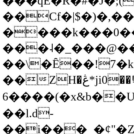
���qE�Ŕ�#�J�;(
��Cf�|$�)�,�
����k���0�
���˨�_���@��
��\�Ȇ��!7�k
��ZH�ڠ*ji0��탃
6����(�x&b��
��l.d-
��i���_�ȼ"�Z�����׋����\�\�w3�|W'�L8y<#�Y�HX�*b��.̏