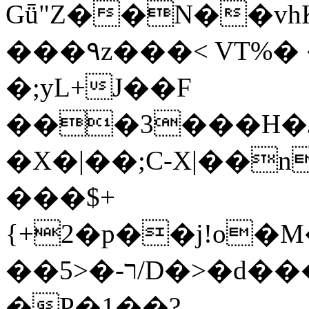
Gǖ"Z��N��v
���٩z���< VT%� �}z�XEu�<ं�Q!
�;yL+J��F
���3���H�J:~�
�X�|��;Ϲ-X|��n
���$+
{+2�p��j!o�
��ר-�<5/D�>�d�����1!u8JP�@TE�
�P�1��?