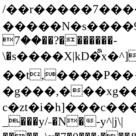
/��r�����7��
�����N�s����9�j
��7��?�������-
\�s����X|kD�᩺x
��t,����P��{
�g���,���xg�
c�zt�i�h]���c���
_���y/˗�N�-y^|j\|