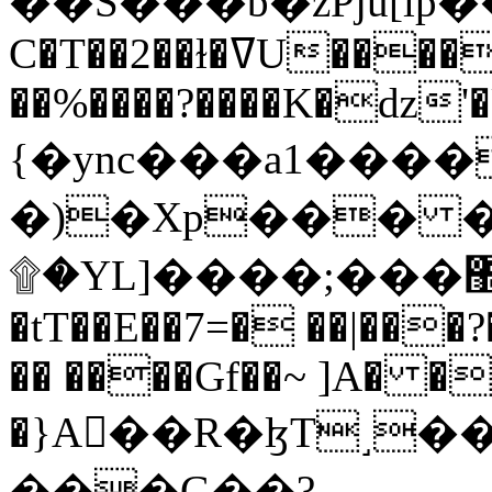
C�T��2��ɫ�ߜU����2�L�����m" �
��%����?����K�ǳ'�
{�ync���a1����
�)�Xp��� �
۩�YL]����;���׿�޽������+��k��o���O�Zt�6�[a��v_r;�b�f���==
�tT��E��7=� ��|���?
�� ����Gf��~ ]A� �
�}A��R�ɮT˼�
���G��?