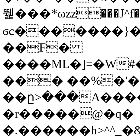
뛡���*ωzz���J^f�o
ϭc�������}��
�
�F�
����ML�]=�W#
��� ��%�'�
��ը>���A����
�ɍ�����@�q�|
�.������h>^^_�