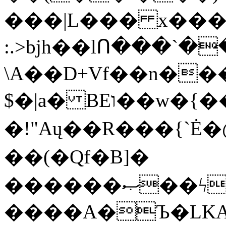
���|L��� x���b
:.>bjh��lՈ���`
\A��D+Vf��n��
$�|a� BEו��w�{���;���q�X��d%�������W� hU�(�1�Ū}9�S�F<��i�L3�;�
�!"Aų��R���{`
��(�Qf�B]�
������ޞ��ϟak��r��_39$�8�p���7�2�yIZ�R��x��/
����A�Ъ�LKA