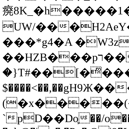
㾱8K_�h�����1
UW/���H2AeY�
���*g4�A �W3z
��HZB���pר��b�wO�N��{@H�m�F{���ۣ��?
�}T#��[�ͫ���
$����<��,��gH9Ж
(�x�����
`pD��Do֛��/o��