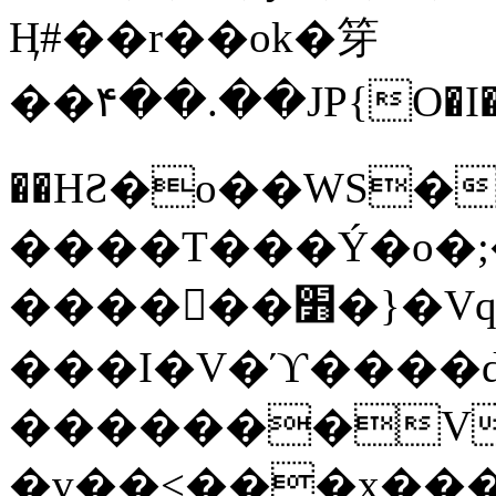
Ӊ#��r��ok�笌
��۴��.��JP{O�I
��ΗƧ�o��WS�
����T���Ý�o�;����������
������׻�}�Vq���j¯���P�.QwO�ｓ
���I�V�ϓ����d
�������V
�v��<���x���ۻ��a���R_�n���