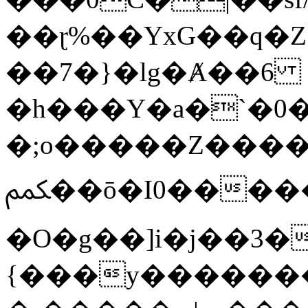
��ɽ%��YxG��q�
��7�}�lg�Ⱥ��6
�h���Y�a�`�0�
�;o�����Z������
ﶻ��ō�I0�����o�b�{L������3����2�O.z���/
�O�g��]i�j��3�u�̨S;�ܳ
{���y������