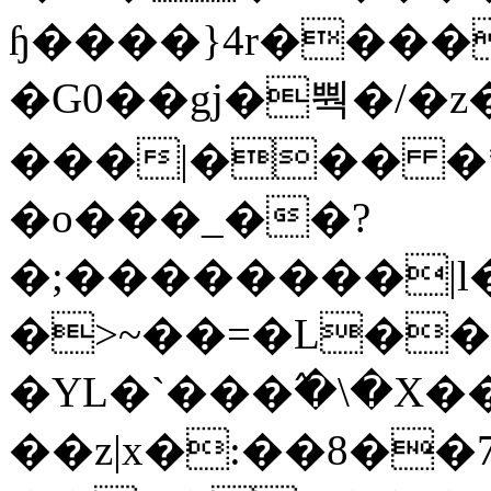
ɧ����}4r����
�G0��gj�뿩�/�z
���|��� �
�o���_��?
�;��������|
�>~��=�L��
�YL�`���߬�\�X�
��z|x�:��8�