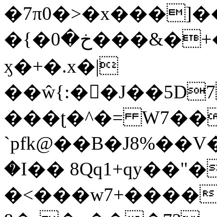
�7π0�>�x���]
�{�خ�0���&�+�zwYFEÙ4�~�_�̾�
ӽ�+�.x�|
��ŵ{:��J��5D7��
���ʈ�^�= W7��
`pfk@��B�J8%��V����\ߤ��/o��d��6b�@��J�tqw3�}>Y]������<�b��̌��{B���~v_v��fT`��88��
�I�� 8Qq1+qy��"�
�<���w󠒪7+�����X�n�F�a��M