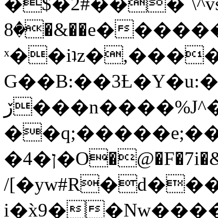
�$�2#���`\^vs
�8�&��e�������:�\���{��9�����g��f�r?
ˣ��iʇz�,���
G��B:��3Ƚ�Y�u:�
ڒ���n����%J^�}
��q;�����e;��
/[�yw#R�d���
i�x̀9��Nw����