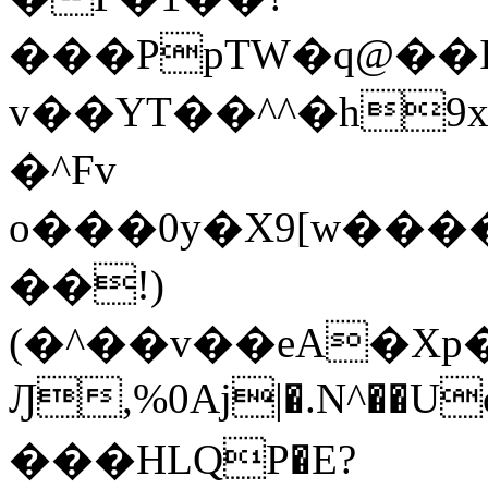
���PpTW�q@��
v��YT��^^�h9x
�^Fv
o���0y�X9[w��
��!)
(�^��v��eA�Xp�>0�+*���h����s�ײT)D$%�AQ�To�*�>W�^�=�.
Ԓ,%0Aj|�.N^��Uc
���HLQP�E?