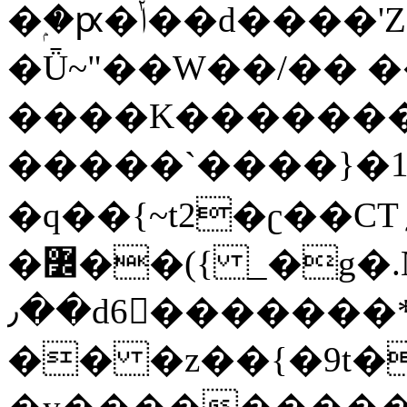
�ۭ�ԗ�ݳ��d����'Z����>!pQ}
�Ǖ~"��W��/�� ��
����K�������
�����`����}�1
�q��{~t2�ʗ��CT؍���������{�~}ur����u�}o����(�:�j���=����{�۝Vo�An��J^��������M\M�'{{l�i
�߼��({ _�g�.Nfӻg����f7z91o^��̤^�>��2�`�:|#dk�{>�>>&�tsw�Nwo�?
٫��d6򆧇�������*��[|^]oo���NW~zz>�X&�u�=K?
�� �z��{�9t�