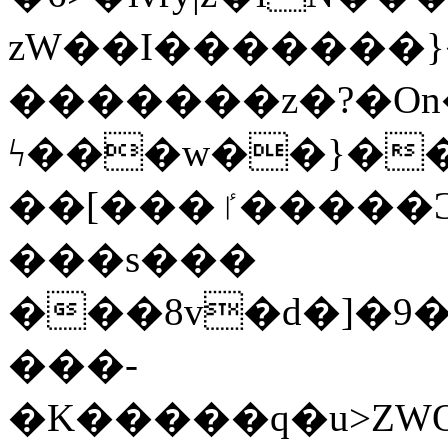
zW��I�������}�
�������z�?�O
ϟ���w��}��
��[���ٵ�����Ͻ���������x�ս��Apq�����޻�V����O�cp����ٝy{����:�k�ןNݯOOCyx6���&���?
���s���
���8v�d�]�9��6
���-
�K�����q�u>ZWOO�w��߼��W�a���p��