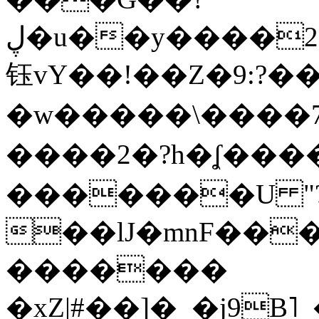
ڸ�u��y����2o�Gc���t!W���k+(���
钰vY��!��Z�9:?� �
�w�����\����7�
����2�?h�ʆ 
�������U "?
��lJ�mnF��
�������
�xZ|#��]�_�j9B