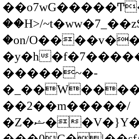
��o7wG�����Ͳ
��H>/~t�ww�7_��z
�on/O����v�
�y�h�f�7����
�����~�-
�_��W����;
��2��m�����/
�Z�ޝ��V�}Y�I�ծ�O�����S��]z��w��7�޷�����h���u��7w.ϻ���8X��ͮ�����W�dm�Jߜ��q/>?
���0C�|��sf