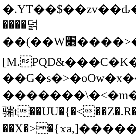
�.YT��$��zv��ԃ
����덝
��(��W׋����>��O>�d�%Y�@�@ڻ<�z{rc&׻��z�����AeK�^�����������˩t��=x~
[M.PQD&���C�K
��G�s�>�oOw�x�
�������\�<�m�PU�5�Ǉ*X�
骦t��UU�{�<��Z�.R�
��X�>�{ϫa,]�����