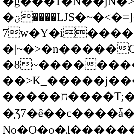
�g���1�N��jN�
�ؾ����ǇS�~�<�=]����^vz��{{��t�%
7w�Y�i����
�|~�>�n�����
�8~��������
��>K_�����j��
�����ח����T;�uU�w��oovW�N�\�v�̓��N��6xz��z^��s�;
�Ʒ7�ê��c����ǡ�Oo
No�O�o�ɺ����