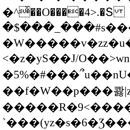
�^ͯ��O����4>.�Տ
�$���_���#s��
�W�����v�zz�u�
<�z�yS��J/O��>wn
�5%�#���՞u��nU
��f�W��p���콿|z
�����R�9<����
`���(yz�s�6�Ʒ�