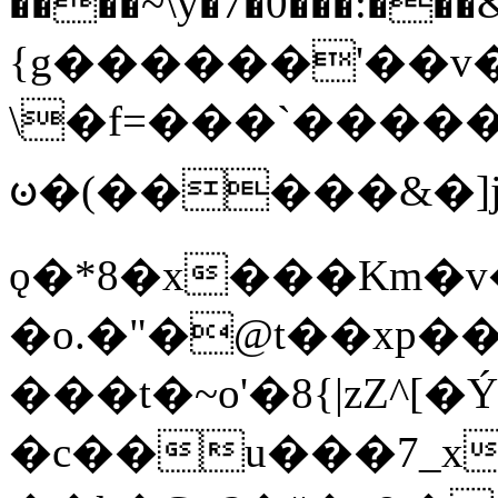
����~\y�7�0���:���&�_DN#�
{g������'��v�
\�f=���`�����
ꧽ�(�����&�]j
ǫ�*8�x���Km�v
�o.�"�@t��xp�
���t�~o'�8{|zZ^[�
�c��u���7_xg{���Q�n4���