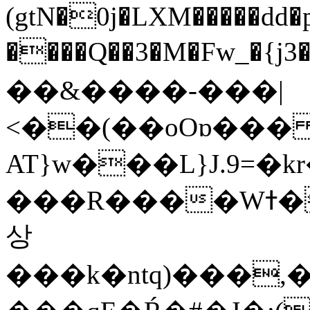
(gtN�0j�LXM�����dd
����Q��3�M�Fw_�{j3��]=����
��&����-���|
<��(��oOɒ���
AT}w���L}J.9=�
���R����Wߙ���o�O���ӯ��������?
상
���k�ntq)���,