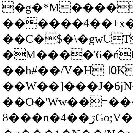
�g�*M����
������4��+x�
��C�$�\�gwUT
�M����'6�ń
��h#��/V�H0ٍK�7'�1�L�A�2
��W��]���J�6jN
��O�'Ww��=���
�8��n�4��ڗGo;V���y��4����n�7�v���Lu�/