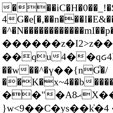
���iC�H�0��_!
4G�e[�,��n���I�E&��
�^�N������������mI��p�
������z�I2>z��
��qu4��qᏽ4H&A
��w��^�ү��{nƓ�/
��K�x~4��b�����
��"�Aޙ8X��M��K�D
}w<9��C�ys��k҆�޼� :���4�� 4�E0���oӮ�