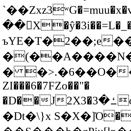
`��Zxz3ʷG�=muu�
��񛆻X�ŷ�3i��=L�
ъYE�T�2��;e�
�(��A����
� �>.�6��O��
ZI���6�7FZo��"�
�D��J2X3�ߑ�3o�|aak�q�@����]�K���w���r;�
�Dt�\}x S�X�]Ό�