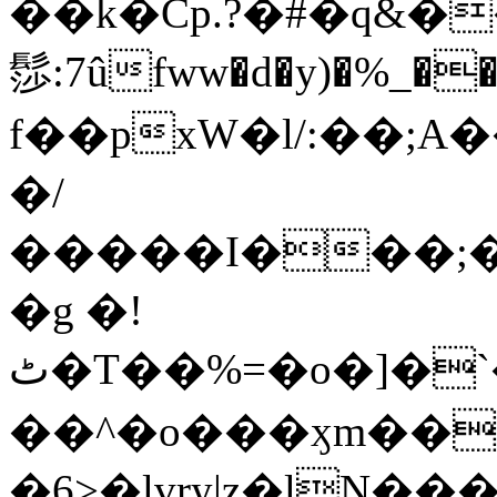
��k�Cp.?�#�q&�
髿:7ûfww�d�y)�%_�����>
f��pxW�l/:��;A
�/
�����I���;�
�g �!
ٹ�T��%=�o�]�`�8mxݽ������˳���0�n̾X'��3ǘ9����������I�&��G�������z>��]�%��/
��^�o���ӽm��ܑ�wOooOn���������
�6>�lvry|z�lN���