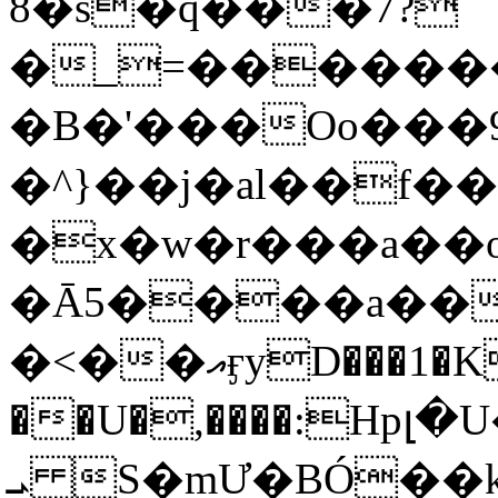
8�s�q���7?
�_=�����
�B�'���Oo���9
�^}��j�al��f
�x�w�r���a�
�Ā5����a��
�<��އӻyD���1�KS�w���!
��U�,����:Hpլ�U�K��_y4߼��O���
ܝ S�mƯ�BÓ�