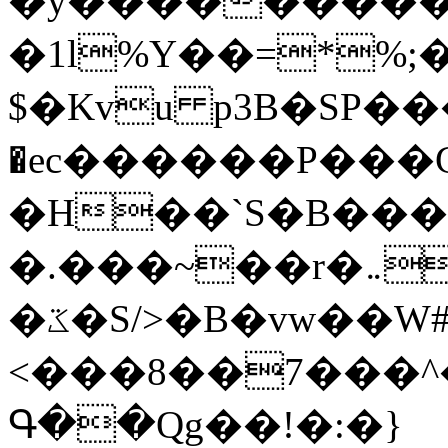
�y�����������
�1l%Y��=*%
$�Kvu p3B�SP�
�ec������P���G
�H��`S�B��
�.���~��r�޼�}�܅�mؕWu���K}
�ػ�S/>�B�vw��W#�I��*]\W��)Ħ�1��fC}
<���8��7���
Գ��Qg��!�:�}