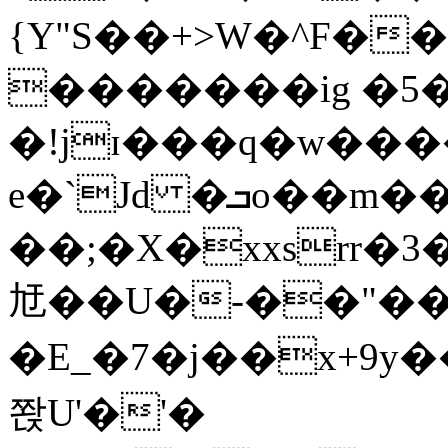
{Y"S��+>W�^F�
�������ig �5
�!jɪ���q�w��
e�`Jd �ܒo��m��1��d|
��;�X�xxsrr�
㝼��U�-��"��zȿ
�E_�7�j��x+9y�
쫝U'�'�