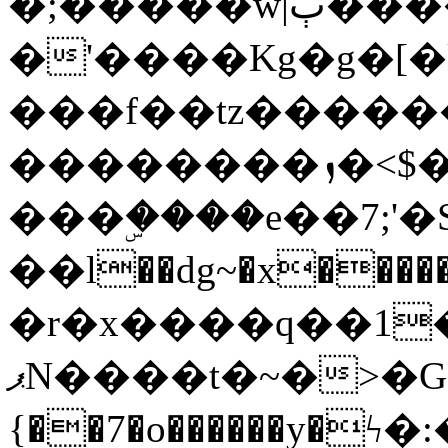
�;�����w|ٻ����<-
�'����Kg�g�[�k
���f��tz�����
��������ܙ�<$��������s���
���ۣ����e��7;'�Sc����ߋv
��l��dg~�x������G��6�{`�g���ݝ
�r�x����q��1
ޕN����t�~�>�G�{�Wރ�sl̞�@x_:�ˏ��՛��zU;wk�F�m�q}
{��7�o������y�