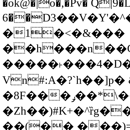
�ok@�|o�,�Pv� Q|9
6��D3��V�Y'�
�1�<�&���
��h���n��Cd
�����˫���4�D�
Vn#:A�?`h��]p�
�8F���ݛ��*\��U��S
�Zh��)#K+�^ȑg�
��(�� ���)=�