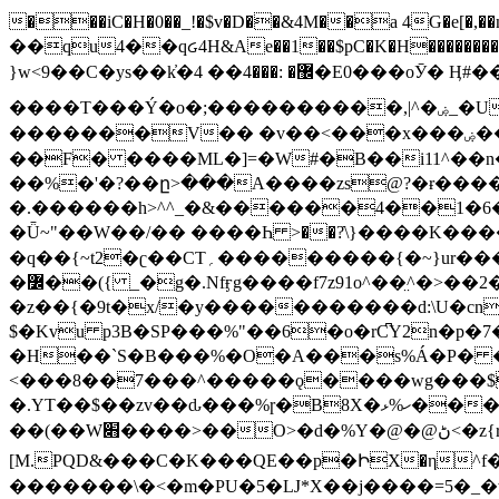
���iC�H�0��_!�$v�D��&4M��a 4G�e[�,��n���I�E&��f��-�^�
��qu4��qᏽ4H&Ae��1��$pC�K�H����������č@QX�
}w<9��C�ys��k҆�޼� :���4�� 4�E0���oӮ� Ӊ#��r��ok�笌��۴��.��JP{O�I�I�M��4�6Џ�3�ꦩ�l���W����/��ΗƧ�o��WS��<$�'�
����T���Ý�o�;����������,|^�ۻ_�U����B�ܭw����:�*|������׻�}�Vq���j¯���P�.QwO�ｓ���I�V�ϓ����d}
�������V�� �v��<���x���ۻ��a���R_�n���뛡���*ωzz���J^f�o�\>���yc-ϭc�������}��(����;/J��K�J�/
�
�F� ����ML�]=�W#�B��i11^��n
��%�'�?��ը>���A����zs@?�ɍ���
�.������h>^^_�&������4��1�6�bUo�o.�� 
�Ǖ~"��W��/�� ����Һ >��?ֿ\}����K�
�q��{~t2�ʗ��CT؍���������{�~}ur����u�}o����(�:�j���=����{�۝Vo�An��J^��������M\M�'{{l�i
�߼��({ _�g�.Nfӻg����f7z91o^��̤^�>��2�`�:|#dk�{>�>>&�tsw�Nwo�?٫��d6򆧇�������*��[|^]oo���NW~zz>�X&�u�=K?��
�z��{�9t�x/�y�����������d:\U�cn
$�Kvu p3B�SP���%"��6�o�rC͆Y2n�p
�H��`S�B���%�O�A���s%Á�P� �.���~��r�޼�}�܅�mؕWu���K}�ػ�S/>�B�vw�
<���8��7���^�����ǫ����wg���$
�.YT��$��zv��ԃ���%ɼ�B
8X�ހ%ޅ��������׏������en�KT��������/����덝
��(��W׋����>��O>�d�%Y�@�@ڻ<�z{rc&׻��z�����AeK�^�����������˩t��=x~
[M.PQD&���C�K���QE��p�ԻX�η^f���
�������\�<�m�PU�5�Ǉ*X��j����=5�_�w�����_�PO��{ޥ�V�ӗ�������� o�t⭟#��w7�p��6