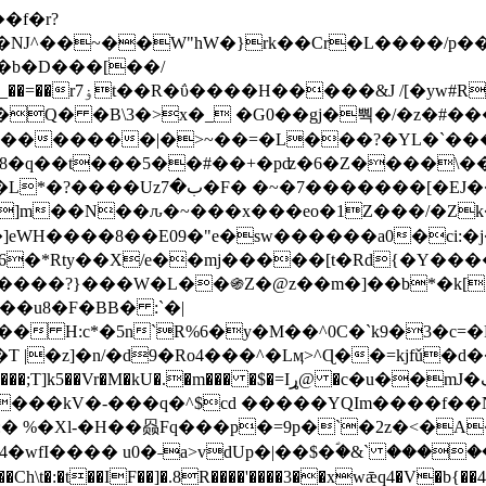
Ǌ^��~��W"hW�}rk��Cr�L����/p��
�ן�4�O�@�F�7i�&�6�īw�:o���X(�������~�~�y���_��=��rۏ7t��R�ΰ����H����
�&J /[�yw#
Q� �B\3�>x�_ �G0��gj�뿩�/�z�#�
�
�������|�>~��=�L���?�YL�`���߬
�w8�q��t���5��#��+�pʣ�6�Z����\�
j]m��N��ԉ�~���x���eo�1Z���/�Z
eWH����8��E09�"e�sw������a0�ci:�j
�X/e��mj�����[t�Rd{�Y�����Ϣ���7[�؏ܡ
���?}���W�L��֍Z�@z��m�]��b*�k[;�
|�z]�n/�d9�Ro4���^�Lӎ>^Ɋ��=kjfǔ�d
�P�����kV�-���q�^$cd �����YQIm����f
:� %�Xl-�H��赑Fq���p�=9p�`�2z�<�A
�wfI���� u0�˗a>vdUp�|��$�ؐ�&` ����