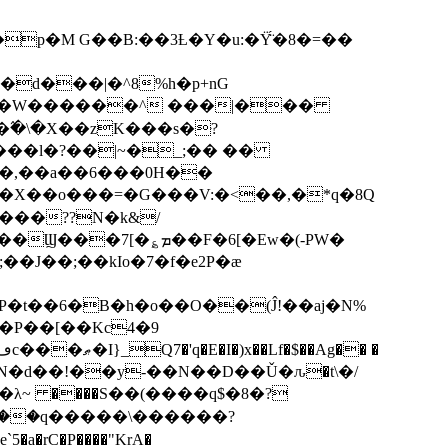
p�M G��B:��3Ƚ�Y�u:�Ÿ̈́�8�=��
R�d���|�^8%h�p+nG
�W������^ ���|���
�\�X��zK���s�ּ?
���l�?��|~�_;�� ��
k�X��o���=�G���V:�<��,�*q�8Q
���??N�k&/
��F�6[�Ew�(-PW�
�J��;��kIo�7�f�e2P�ӕ
��P��[��Kc4�9
��N�d��!��y-��N��D��Ǔ�ԉ�t\�/
�λ~ ����S��(����q$�8�?
��q�����\������?