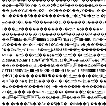
�y�h�f�7�������!���̯�>� ?�����
�Z�ޝ��V�}Y�I�ծ�O�����S��]z��w��7�޷�����h���u��7w.ϻ���8X��ͮ�����W�dm�Jߜ��q/>?���0C�|��sf/
��ɽ%��YxG��q�Z<_�C����1��yY��wh� �
�;o�����Z��������v��_~�7�:�`�j�����
ﶻ��ō�I0�����o�b�{L������3����2�O.z���/�O�g��]i�j��3�u�̨S;�ܳ��������kژ�|p���Io�P,
{���y�����������7�c@* �;�����w|ٻ����<-�'����Kg�g�[�k�)ܹ�X?���f��tz�������˝.8[����v��������W��
��������ܙ�<$��������s��� ���ۣ����e��7;'�Sc����ߋvf������g�2ޓ�?
��l��dg~�x������G��6�{`�g���ݝ��+��U'Yh7�^�8'�o��|�r�x����q��1�g������i����i4���M�z��[}
ޕN����t�~�>�G�{�Wރ�sl̞�@x_:�ˏ��՛��zU;wk�F�m�q}{��7�o������y�ϟ�:�������
`��Zxz3ʷG�=muu�x�vw4���s���Ի�� .�������
ъYE�T�2��;e���(��" ;�\�Cʔ��=
ZI���6�7FZo��"� �D��J2X3�ߑ�3o�|aak�q�@����]�K���w���r;� �Dt�\}x S�X�]Ό�9��f�
��S���b�zPju[lp���ߡG��%Py
C�T��2��ɫ�ߜU����2�L�����m" � ��%����?����K�ǳ'�U4�?ü�Ġ����q־{�ync���a1�����T-�8U� �)�Xp��� ��A�R� ���E-
۩�YL]����;���׿�޽������+��k��o���O�Zt�6�[a��v_r;�b�f���== �tT��E��7=� ��|���?��̅����1n�NEqS-~� vo u �� ����Gf��~ ]A� ��?
�}A��R�ɮT˼��r��kF�+�LW8�� ���G��?ڸ�u��y����2o�Gc���t!W���k+(���钰vY��!
�w�����\����7�|_~�>�� ��0 �-����2
Z<����B��%UhC ��lJ�mnF���;�
�n$�Op.��D��m�G��:{�A�q��/�vP���.�B�
��.�c���/"¼�/�Ats��5j�D�+�frsh��Q ���