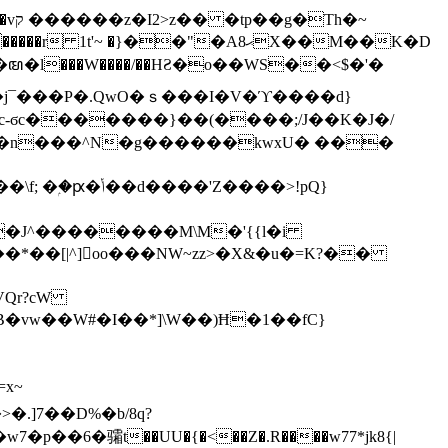
h�~
'~ �}��"�Aޙ8X��M��K�D
�n���^N�g������kwxU� ���
'Z����>!pQ}
VQr?cW
.]7��D%�b/8q?