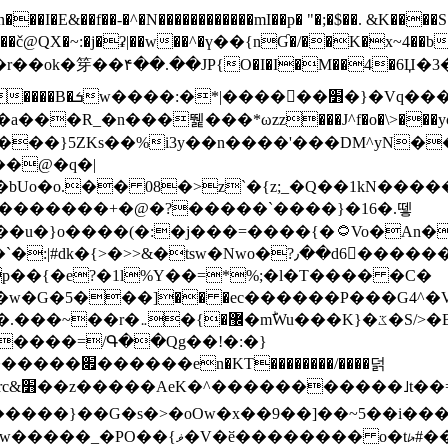
N������������mI��p� "�;�$��. &K����S�vק ������z�I2>z�� �tp��g�T
~:�j�ʡ|��w��^�ү��{nƓ�/��K�x~4��b�����r 1t
���}5ZKѕ��%i3y��n����'���DM^yN�
��@�q�|
08�>z`�{z;_�Q��1kN������\f; �ۭ�ԗ�ݳ��d����
���������+�@�?�����`����}�16�.뗗
p��{�e?�1l%Y��=*%;�l�T���� �C�
�7�w�G�5���]�� �ec������P���G4^�
�W#�I��*]\W��)Ħ�1��fC}
����=/Գ��Qg��!�:�}
��}��G�s�>�oOw�x��9��]��~5��i���>�
�骦t��UU�{�<��Z�.R����w77*jk8{|