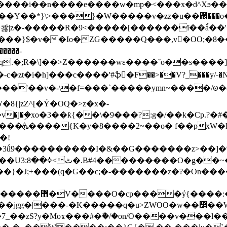
���e����w�mp�<���x�d^Xϧ����a�c��r�ۇ/�^
��*}\>���}�W�����v�zz�u��֌���o����
��콿|z�-�����R�9<�����[������ї��ٗa�
��}$�v��Io�ZG�����Q���,v�OO;�8��
��q.�;R�\]��>Z������wɛ����ˇo��s����
�i�h]���c����'#ֆ�F��>��V?_���y/˗�N�
8{|zZ^[�Ý�OQ�>z�x�-
�Y�ï'�/�/
�!
x�����l~R}
�����}�J;+���(q�G��c;�-�������z�?�On�
�K�����q�u>ZWOO�w��߼��W�a���p�����ޓ���_���r-
7_��zS?y�Moϫ���#�ۗ�/�on/O����v���l