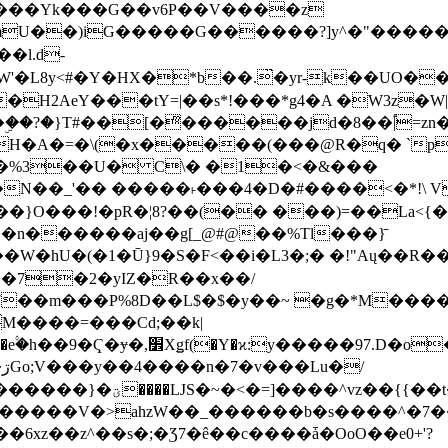
���Yk���G��v6P��V����z
�����G������?]y^�"�������ߠ���/��ZH�ڠ*ji0
�l.d-
H2AeY���tY=|��s*!���*g4�A �W3z�W|
�A�=�\(�x�����(���@R�q� `pD��Do֛�
�Y'�^�%3��U� C\� �1�<�&���
N��_'�� �����˫���4�D�#����<�*!\ Vn
��n������aj��g[_@#@��%Tl���}̄
7��m���P%8D��L$�$�y��~ �g�*M���
M����=���Cd;��k|
�Q�N���9�/��W��]���J�6jN�/
�i����q��=R����7_/
�����V�>ahzW��_������b�s����^�7�