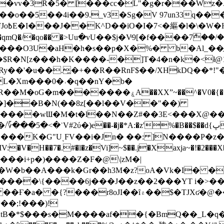
��o��5��4i��9._v3�Sg�V 97un33q��
���?
˞v��qmQ�/�qo�� �>Uu߲�vU��$j�Vͦ9[�f����7ް
���O3U�aH�h�s��p�X�%� b�Al_��ֲ�
]L�Xm���0�˒�q��nY�b�
�V0�{��N͉fMz}}��J�d������ �M���Q�"f-
�"�]��B�N(��8z[��l��V��"��)
�K�G"UͺFV��i�Jn� ��: ]N����P�z
�V�H��7�.#�l�z�Vi]
~$��.j�Xaxja~�!�2���
���i+p�)����Z�F�@\|zM�|
Y�W�b��A���k�Gr��h3M�z?oA�Vk�I� �
5����\{����6j���J��z��2���YT i�>
۾��$�TJXʛ�@���5J�P���<=-���!�k�?-�W�?
�;!���)!
KtB�*$���s�M����af��{�BmQ��_L�q�