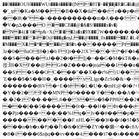
��0����OUH����WUt���4���l�t]NI�8T�~��'͙��j�R�G�k�|@a���
�'_tp�Ka�M��|�B��X�tla ��r z��
��l8;�"�~����������m�A���!`��e���z�
�V�pݎ���O ���CB��@�&�S!�����x�v�j
�N�4{�`6�p&>X(�\��2a�x�9X��򢧰W����
�����E�� �4�O@���g�eӄL��@����_0x������Z �
L4
�M���X�:�*����k�$�ԏ������� Pt����M
3z�0�ɓaO[8�}�b FQr��2!X`��^*�F�
��S����\zJ��2�t�۫[j�>��G�M�kT&�a��J�eK
뀑;ȈH�XF��@JG#�Z���a�jn)a��1��n��ݕ-#�UX��$jفD�D)�p=��ŲQ|V
��S)�S��OC���"��X��r%i}U��g��ᖓ�56�vܚ�
`E���$�S��H�_����vLlge�Zc94�&
�������d6V\�=E�h�L�U�.�mH;@�l�?+N���!#ڊ:�4o��Z�6c���M�m se ���a3
�Y��2� /F��MNP�9����`F��c��A�^�
�.�2�}7��.��:,6�� S�o�$�PPf6�
���[��5�����0r�~��H�\Фr���e�
��Pjϧ����=��;��%1q�lv��#���p�
����������F nHL���]#��\I�Sߗ�$����YǕQ��԰5k�/����LH�\�Ȃ�>��:%u'��3(Y���d�JΕ�gm?�'~V��
���n�h�x�۴j��Ĵ1�&�h5�ZYt��癩<^�� 
�8�{���6$zфq��vv���4;���ӟ7��s�����