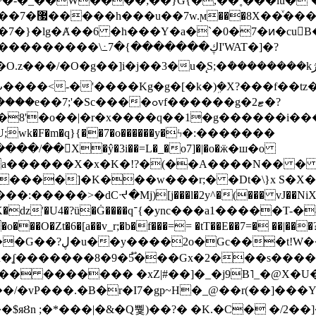
~�-�_��W����;��}G{�,��˳���lu�
�7�}�lg�Ⱥ��6 �h���Y�a�`�0�7�ͷ�cu
����\߸7�{�������ڮI'WAT�]�?
���/��񛆻X�ŷ�3i��=L�_�o7]�|�o�ӝ�ш�o
a������X�x�K�!?�(��A����N�� � 
0��DE�����:�����>�dCᔵ�Mj)[j���l�2y^�(
��� vJ��NiX
��Z�9:?� ����?
�?h�ʆ �������8�9�5֟���Gx�2���
U�� ������� �xZ|#��]�_�j9B˥_�@X
r�I7�gp~H�_@��r(��]���Yb��ڃE����)b��`B� �y
)��$яȢn ;�*���|�&�Q뿿)��?� �K.�C� �/2��