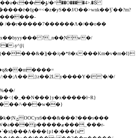
ͯ��O����4>.�Տ
�ё�fg�=<�z�yS��J/O��>wnk��ǯ`��?m?
�'������-
 /��r�����7������Λ�/��o��
]x��byyy��� ?_n��Ɲw�/
-y^|j\|
�����/ϟ���w��}
��`�xɧ���Λ���{p1�:���{u