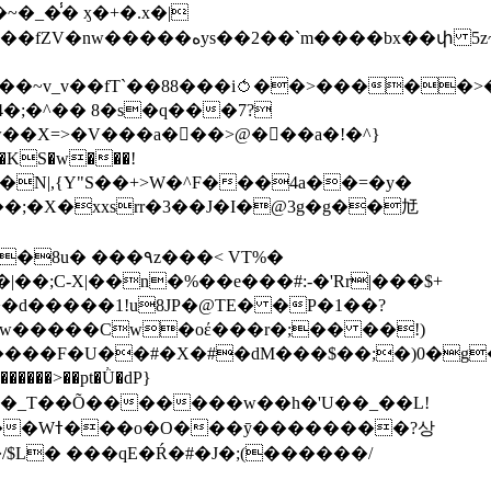
��bx��փ 5z~�>�y4N/
��X=>�V���a��ً�>@���a�!�^}
>�N|,{Y"S��+>W�^F���4a��=�y�
�٩z���< VT%�
��3���H�J:~�N����W�[q���2�tߟ�Ó��Qc~|�X�|��;Ϲ-X|��n�%��e���#:-�
'Rr|���$+
X9[w�����Cw�oέ���r�;�� ��!)
�����>��pt�Ǜ�dP}
���?상
/$L� ���qE�Ŕ�#�J�;(������/