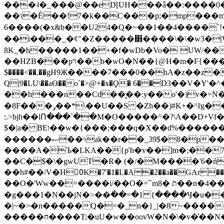
���˨�_���@��eD[UH���ǟ��:����0
��\�Ȇ��!7�k��C���p;�mp���mU��)iG
6����(�x&b��U24�Q�~��1��4����`!�
��i���_�ȼ"�Z�����׋����\�\�w3�|W'�L8y<#�Y�HX�*b��.̏�yr-k��UO����@����� `㾱
8K_�h�����1��+�f�wDb�Vo� UW/���
��HZB���pר��b�wO�N��{@H�m�F{���ۣ��?�}T#��[�ͫ������jd�8��֠|=zn��=�ϸV5n~:�q~?'�
$����<��,��gH9Ж����7���0��hA�z��z�H
Q|9�LU\��aƟ��o`�>@+�x�Ϙ� 6��D3��V
��h���n��Cd��̢��:y��o'�)v�=N�
�8F���ݛ��*\��U��S �Zh��)#K+�^ȑg���}O���!�pR�¦8?��(�� ���)=��La<{� ;^�{~�?���|L��� x���bB�7z;�h
:.>bjh��lՈ���`��M�O�����^�?\A��D+Vf
$�|a� BEו��w�{���;���q�X��d%�������W� hU�(�1�Ū}9�S�F<��i�L3�;� �!"Aų��R���{`Ė�@�X��WF�F�s��˼-��(�Qf�B]�
������ޞ��ϟak��r��_39$�8�p���7�2�yIZ�R��x��/
����A�Ъ�LKA��{p'h�v��]m�;��
��C�$�\�gwUT�R� (�/�M����'6�ń
��h#��/V�H0ٍK�7'�1�L�A�2��a��GAr���e۟�h��9�Ҁ�ɏ�,׾Xǥf(�Y�ϰ:y�����97.D�o
��O�'Ww��=����i/��O�=՟mת �8��n�4��ڗGo;V���y��4����n�7�v���Lu�/
�g���1�N��jN�>��߭��=�1 {����Ӌ�u�������}�ؾ����ǇS�~�<�=]����^vz��{{��t�% 7w�Y
�|~�>�n�����Q�=�_n�}
_|�8~����
�����ח����T;�uU�w��oovW�N�\�v�̓��N��6xz��z^��s�; �Ʒ7�ê��c����ǡ�OoO��e0+'?