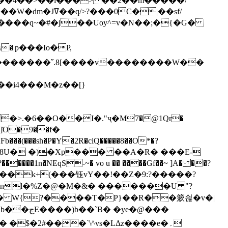
`��4��>��i���> ��2��m�����/
B����q~�#�j��Uoy^=v�N��;�{�G�
�>.�6��O��I�."ҷ�M7�@1Qr�
Fb���(���sh�P�Y�2R�ciQ�����8��O*�?
s����nl�%Z�@�M�&� �������U "?
�U� W{?����T�Ρ}��R��簌쇦�v�|
e�@���
]� �$�2#���`\^vs�LΔz����e�۔