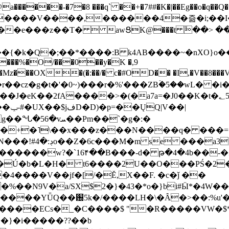
���-�7�8 ���q` ��+�7##�K�|��Eg��o�q��Q�˩mw���XN�N�یb/�N
p�e����V����,������4�즒�i;��
�T�  awՑK@���t ٚ��> ��[v�[�6I�ŅR��ݍ
�;���{�k�Q�;��*����:B k4AB����~�nXO}o���
���%�O/���0��y�K �,9
z���OX�(�:��/� c�#OD�� �I,�V��8��
b�r��cz�g�t�'�0~)���r�%'���ZBۡ�5��wL� �
��2fA����>�(�a7a=�J0��K�t�؂5q�T�5�;UC6
��|
�Pm��`�g�:�
>�<�+�˥\��x���z���N����q� ��
���[�DV�o�|
�����w?�`16۴��B���-d� թ�4�4b��-�
�2�Ú�b�L�H� t6����2U��O���PŚ�2
4����V��jf�[/�Ĕ,X��F. �c�ǰ ��
�%��N9V�a/
SX$2�}�43�*o�}bi#Ӹ*�4W
c8A����ECs�_�C����$ "�R�����VW�$
}�i�����??��b