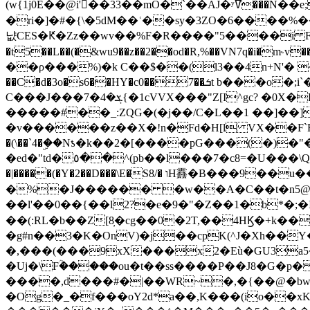
(w{1j0E��@i'��33��mO�`��AJ�ʸߜ���N��e;�vv�3R�5� [���cc�L"�g�r���Wz�.m#��Q�Bv���+��2K�tN������^�}y������Q�ۅUbB,���j�зb*��Q"�zӦc��Y�, B]!hI�KZ�T�5/
�ri�]�#�{\�5dM��ʿ��sy�3ZO�6����%�
냢CES�Ԟ�Zz��wv��%F�R����"5����i FJo߿E�I���J��K^D��iO�I�7<�䌔�l�\�W�H���IK�|ςR3~t@ j����g�E�
�t5��L��(�&wu9��z��2��od�R,%��VN7q�i�m
��ρ���%)�k C��$��(l3��4n+N'� 
��C�d�3o�s6��HY�c0��7��ܭt b���o�;i`�$R�N[z���h�K����-�]T�4�n�k�<ł@1�u���_�x�u�
C���J���ܮ�4�7{�1cVVX���"Z[I^gc? �0X�Ry��'�u��.̼�+��R��RnF$��/XHkDQ��*!"�����
�����#��_:ZQG�(�
j��/C�L��1 ��]��
�v������z��X�!n�Fd�H[l VX��F`R��M�oG�m�������ۼA��XXˮ~��^
�(\��`4�ۣ��Nƾ�k��2�[����pG���(�)
�ed�"td�٥��^(pb��l���7�c8=�U���\Q����wƜ�M�t�l��N��Z#��3E<���X@��|���8��2f�(� u��� �K�Zе?��TӊjLEn��m
�|�����(�Y�2��D���\E�S8/� וH䨺�B���9��u��/؆���5�<�ʾV#2ύ�)e��-�j�*A:�z'%�B��$��d{ڀ ��s!������g�fX��1�Z�[eC�m� �-
�%�J������ �w��A�C��t�n5@��
��l'��0��{��l2?�e�9�"�Z��1�b*�;�ІV:
��(:RL�b��Z[8̦�cg��0�2T,��4HϏ�+k��
�g#n��3�K�OnV)�j��cpK(^J�Xh��
�,���(���9xX���x2�Eù�GU3a
�Uj�\Fؒ�����ou�t��ss����P��J8�G�p� ��Ғ�a� �{?���r8oJI��ȋ
����,d���#�|��WR~�,�{��@�bw�
�Og�_�f���oY2ԁ*a��,K
���(io��x