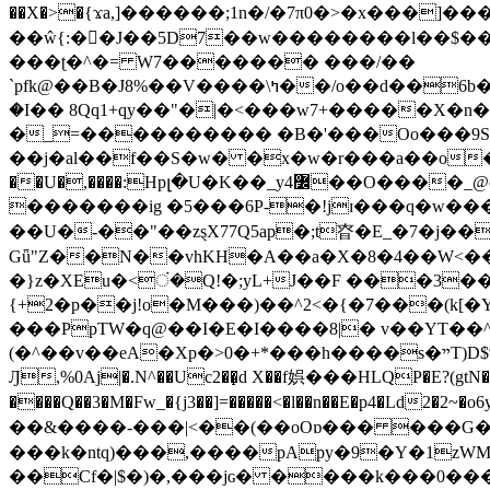
��X�>�{ϫa,]������;1n�/�7π0�>�x���]�����z����/�7?� �{�خ�0���
��ŵ{:��J��5D7��w��������l��$����^������e$
���ʈ�^�= W7������� ���/��
`pfk@��B�J8%��V����\ߤ��/o��d��6b�@��J�tqw3�}>Y]������<�b��̌��{B���~v_v��fT`��88���i⥀��>�����>�ޯ�'�����?
�I�� 8Qq1+qy��"�|�<���w󠒪7+�����X�n�F�a��M<�ح��]��g�����`�s��z�C�
�_=���������� �B�'���Oo���9S�z
��j�al��f��S�w� �x�w�r���a��o���W�1� �Ā5
�������ig �5���6P-�!jɪ���q�w�������z���9��� e�`Jd �ܒo�
��U�-��"��zȿX77Q5ap�;t昚�E_�7�j��
Gǖ"Z��N��vhKH�A��a�X�8�4��W<��7�
{+2�p��j!o�M���)��^2<�{�7���(k[�Y�JT�Z��@`h,�@�
���PpTW�q@��I�E�I����8|� v��YT��^
(�^��v��eA�Xp�>0�+*���h����s�ײT)D$%�AQ�To�*�>W�^�=�.�9�Ύ҇�z�l�E�����F�U��#�X�#�dM���$��;�)0�g�OH�����w�����ҋ��
Ԓ,%0Aj|�.N^��Uc2��̝d X��f娯���HLQP�E?(gtN
����Q��3�M�Fw_�{j3��]=�����<�l��n��E�p4�Ld2�2~�o6y��oy=$7�y�r�
��&����-���|<��(��oOɒ��� ���G�8Bl AT}w���
���k�ntq)���,����pApy�9�Y�1zWM
��Cf�|$�)�,���jɢ� ����k���0�