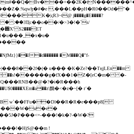
���Z�.%qwɮ�#�e ,���L��pH�R0��Od�"�
��/� � :��3Ҵc��o��/�>3�!�`s/
΍X' S2���ET
�Q���RNB��@�?�ɨ�R���h
X��U$0����XEm�a��z\黝�<�z�~[� r¨�
B w`��FFu��Dl��R�R�e���p8[
�����W�u�e�
���!�HjS@��m !