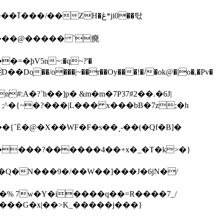
��탃
�/o���|~��r��Oy���!�/�ok@�|o�,�Pv�
#:A�?`h��]p� &m�m�7P
37#2��.�6J|
����?������4��+x�_�T�k>�}
���G�x|��>K_�����j���}