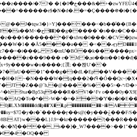
&�+�zwYFEÙ4�~�_�̾� ӽ�+�.x�|
�N�d�.�=�Ç����֍�i�{���fZV�nw�����ەys��2��`m��
�4�;�^�� 8�s�q���7?
���S������*�F�xIvͯɶ�0���/,�CV�ϸzw
����a�� �<��އӻyD���1�KS�w���!
��U�,����:Hpլ�U�K��_y4߼��O����_@c7��=�i���|ܝ S�mƯ�BÓ��k�� ����p
x
�m��1��d|��;�X�xxsrr�3��J�I�@3g�g��㝼
x+9y����w�u����;{㵋; ��쫝U'�'�
uU���1"���g�t�dL�Ep��V�����8u� ��
�}z�XEu�<ं�Q!�;yL+J��F �
���%� ��ר-�<5/D�>�d�����1!u8JP�@TE� �P�1��?
^�h9xa�Bp53q$���R�ЅV!�^Fv o���0y�
�0j�LXM�����dd�p��'X��,p����������>i�/A���
`�����ӻ��s@(�y���ݞ���F/S��_T��Õ�������w��h�'U��_��L!
L}J.9=�kr������?|���R����Wߙ���o�O���ӯ�����
�c�N̐j����_s��]�_W7����>��1"��
��0�4�OQ��