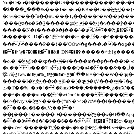
No�O�o�ɺ������GS����������2��z�����i��n�
�$���_���#s���1�ԍ�m�KΒ��O����{��Y
�5%�#���՞u��nU���T,��� ��f�W��p�
`���(yz�s�6�Ʒ�����go��j�ϟ�֜��ŷ���
�����N�s����9�j���^�u,}ݛ;?��7��?�������-
\�s����X|kD�᩺x�^]~h\�t�>~���>�^���
��t,����P��{��'OOw/�g���,���xg��-c�zt
����~\y�7�0���:���&�_DN#���ߢ�����^t!;{g������'��v�-\�f=���`�����ymn~����/ꧽ�(�����&�]j��/ǫ�*8�x���Km�v�m�I}
�o.�"�@t��xp���ӗ����m��p�/���t�~o'�
�c��u���7_xg{���Q�n4����&��ڷ�v�j�ۣ�xo�3��ƙ{��\�9���?:g�/��k�Cp.?�#�q&��m����=
髿:7ûfww�d�y)�%_�����>�t՞��Ӹ=�>��W��qq����ܞ����{K�y�8����2~��o� f��pxW�l/:��;A��:;}z��2Ly���
�����I���;�B��[�q�ʐV����?�g 
ٹ�T��%=�o�]�`�8mxݽ������˳���0�n̾X'��3ǘ9����������I�&��G�������z>��]�%��/
��^�o���ӽm��ܑ�wOooOn����������U3:ٹ>ߦ��8�.B#4���������O�g��~��<{�_��N���}y�
�6>�lvry|z�lN����{#uN�>^:�?zW��I��
����e�$��uV;��]�/
��[���ٵ�����Ͻ���������x�ս��Apq�����޻�V����O�cp����ٝy{����:�k�ןNݯOOCyx6���&���?���s���
���8v�d�]�9��6���;ϟ_�ξ���`��Sͼ~�sg��jgg�|���-
��o7wG�����Ͳ���v�k�۩�-��H>/~t�ww�