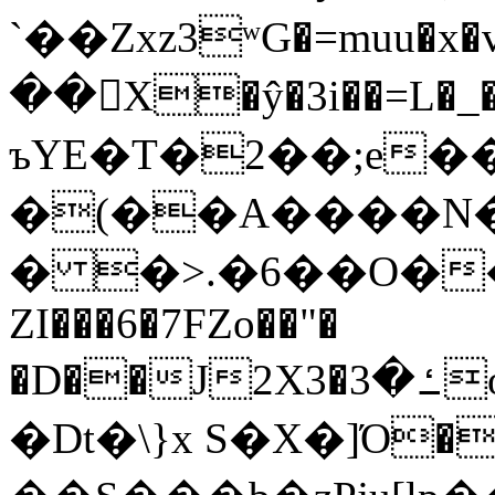
`��Zxz3ʷG�=muu�
��񛆻X�ŷ�3i��=L�
ъYE�T�2��;e�
�(��A����
� �>.�6��O��
ZI���6�7FZo��"�
�D��J2X3�ߑ�3o�|aak�q�@����]�K���w���r;�
�Dt�\}x S�X�]Ό�