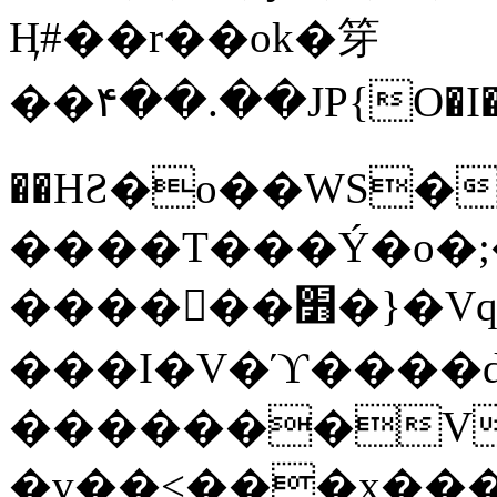
Ӊ#��r��ok�笌
��۴��.��JP{O�I
��ΗƧ�o��WS�
����T���Ý�o�;����������
������׻�}�Vq���j¯���P�.QwO�ｓ
���I�V�ϓ����d
�������V
�v��<���x���ۻ��a���R_�n���