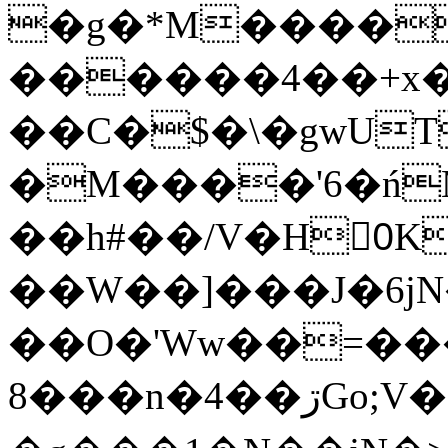
�g�*M����
������4��+x�
��C�$�\�gwUT
�M����'6�ń
��h#��/V�H0ٍK�7'�1�L�A�2
��W��]���J�6jN
��O�'Ww��=���
�8��n�4��ڗGo;V���y��4����n�7�v���Lu�/