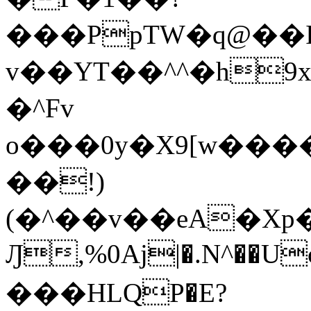
���PpTW�q@��
v��YT��^^�h9x
�^Fv
o���0y�X9[w��
��!)
(�^��v��eA�Xp�>0�+*���h����s�ײT)D$%�AQ�To�*�>W�^�=�.
Ԓ,%0Aj|�.N^��Uc
���HLQP�E?