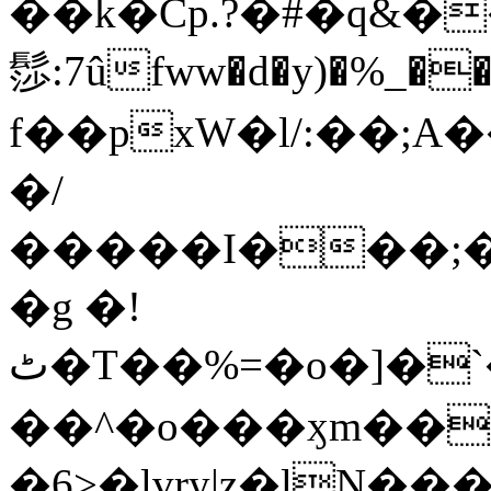
��k�Cp.?�#�q&�
髿:7ûfww�d�y)�%_�����>
f��pxW�l/:��;A
�/
�����I���;�
�g �!
ٹ�T��%=�o�]�`�8mxݽ������˳���0�n̾X'��3ǘ9����������I�&��G�������z>��]�%��/
��^�o���ӽm��ܑ�wOooOn���������
�6>�lvry|z�lN���