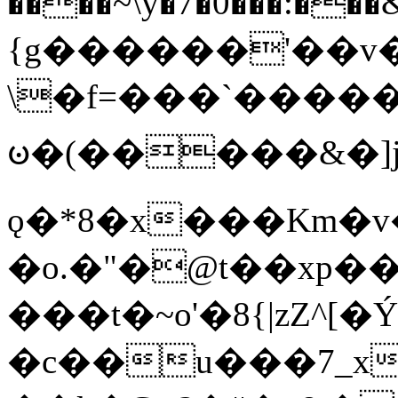
����~\y�7�0���:���&�_DN#�
{g������'��v�
\�f=���`�����
ꧽ�(�����&�]j
ǫ�*8�x���Km�v
�o.�"�@t��xp�
���t�~o'�8{|zZ^[�
�c��u���7_xg{���Q�n4���