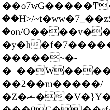
��o7wG�����Ͳ
��H>/~t�ww�7_��z
�on/O����v�
�y�h�f�7����
�����~�-
�_��W����;
��2��m�����/
�Z�ޝ��V�}Y�I�ծ�O�����S��]z��w��7�޷�����h���u��7w.ϻ���8X��ͮ�����W�dm�Jߜ��q/>?
���0C�|��sf