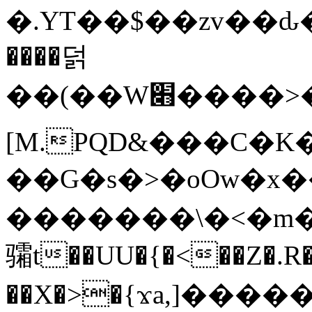
�.YT��$��zv��ԃ
����덝
��(��W׋����>��O>�d�%Y�@�@ڻ<�z{rc&׻��z�����AeK�^�����������˩t��=x~
[M.PQD&���C�K
��G�s�>�oOw�x�
�������\�<�m�PU�5�Ǉ*X�
骦t��UU�{�<��Z�.R�
��X�>�{ϫa,]�����