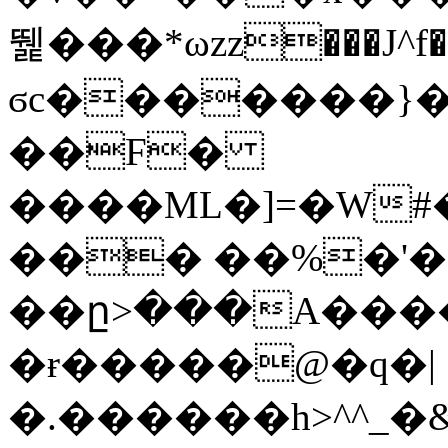
뛡���*ωzz���J^f�o
ϭc�������}��
�
�F�
����ML�]=�W#
��� ��%�'�
��ը>���A����
�ɍ�����@�q�|
�.������h>^^_�