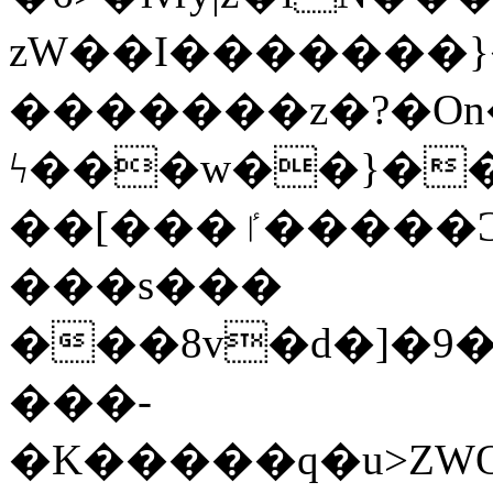
zW��I�������}�
�������z�?�O
ϟ���w��}��
��[���ٵ�����Ͻ���������x�ս��Apq�����޻�V����O�cp����ٝy{����:�k�ןNݯOOCyx6���&���?
���s���
���8v�d�]�9��6
���-
�K�����q�u>ZWOO�w��߼��W�a���p��