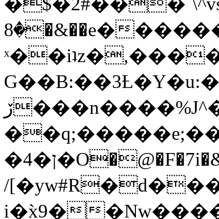
�$�2#���`\^vs
�8�&��e�������:�\���{��9�����g��f�r?
ˣ��iʇz�,���
G��B:��3Ƚ�Y�u:�
ڒ���n����%J^�}
��q;�����e;��
/[�yw#R�d���
i�x̀9��Nw����