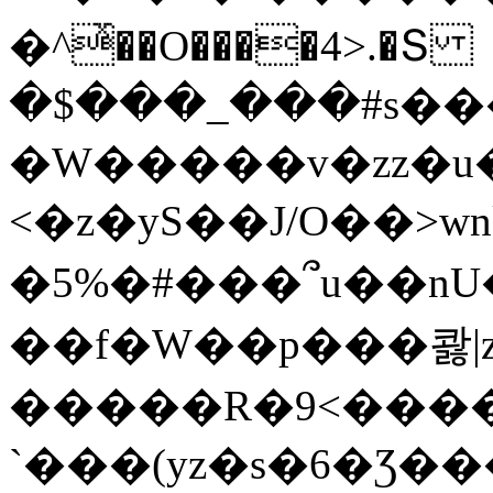
�^ͯ��O����4>.�Տ
�$���_���#s��
�W�����v�zz�u�
<�z�yS��J/O��>wn
�5%�#���՞u��nU
��f�W��p���콿|z
�����R�9<����
`���(yz�s�6�Ʒ�