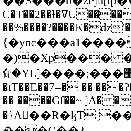
C�T��2��ɫ�ߜU����2�L�����m" �
��%����?����K�ǳ'�
{�ync���a1����
�)�Xp��� �
۩�YL]����;���׿�޽������+��k��o���O�Zt�6�[a��v_r;�b�f���==
�tT��E��7=� ��|���?
�� ����Gf��~ ]A� �
�}A��R�ɮT˼�
���G��?