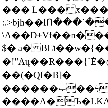
���|L��� x���b
:.>bjh��lՈ���`
\A��D+Vf��n��
$�|a� BEו��w�{���;���q�X��d%�������W� hU�(�1�Ū}9�S�F<��i�L3�;�
�!"Aų��R���{`
��(�Qf�B]�
������ޞ��ϟak��r��_39$�8�p���7�2�yIZ�R��x��/
����A�Ъ�LKA