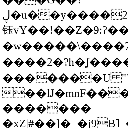
ڸ�u��y����2o�Gc���t!W���k+(���
钰vY��!��Z�9:?� �
�w�����\����7�
����2�?h�ʆ 
�������U "?
��lJ�mnF��
�������
�xZ|#��]�_�j9B