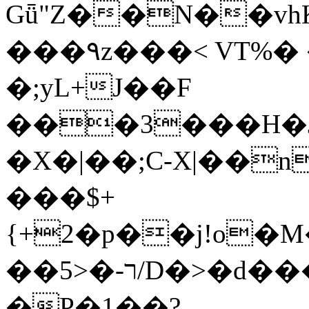
Gǖ"Z��N��v
���٩z���< VT%� �}z�XEu�<ं�Q!
�;yL+J��F
���3���H�J:~�
�X�|��;Ϲ-X|��n
���$+
{+2�p��j!o�
��ר-�<5/D�>�d�����1!u8JP�@TE�
�P�1��?