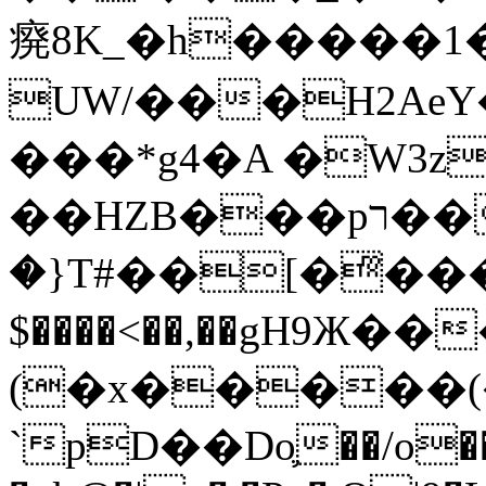
㾱8K_�h�����1
UW/���H2AeY�
���*g4�A �W3z
��HZB���pר��b�wO�N��{@H�m�F{���ۣ��?
�}T#��[�ͫ���
$����<��,��gH9Ж
(�x�����
`pD��Do֛��/o��