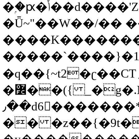
�ۭ�ԗ�ݳ��d����'Z����>!pQ}
�Ǖ~"��W��/�� ��
����K�������
�����`����}�1
�q��{~t2�ʗ��CT؍���������{�~}ur����u�}o����(�:�j���=����{�۝Vo�An��J^��������M\M�'{{l�i
�߼��({ _�g�.Nfӻg����f7z91o^��̤^�>��2�`�:|#dk�{>�>>&�tsw�Nwo�?
٫��d6򆧇�������*��[|^]oo���NW~zz>�X&�u�=K?
�� �z��{�9t�