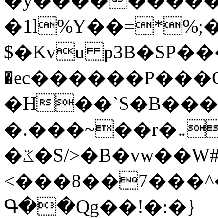
�y�����������
�1l%Y��=*%
$�Kvu p3B�SP�
�ec������P���G
�H��`S�B��
�.���~��r�޼�}�܅�mؕWu���K}
�ػ�S/>�B�vw��W#�I��*]\W��)Ħ�1��fC}
<���8��7���
Գ��Qg��!�:�}