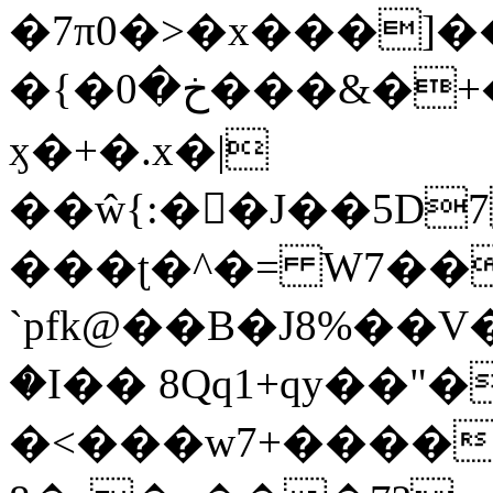
�7π0�>�x���]
�{�خ�0���&�+�zwYFEÙ4�~�_�̾�
ӽ�+�.x�|
��ŵ{:��J��5D7��
���ʈ�^�= W7��
`pfk@��B�J8%��V����\ߤ��/o��d��6b�@��J�tqw3�}>Y]������<�b��̌��{B���~v_v��fT`��88��
�I�� 8Qq1+qy��"�
�<���w󠒪7+�����X�n�F�a��M