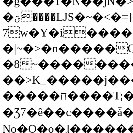
�g���1�N��jN�
�ؾ����ǇS�~�<�=]����^vz��{{��t�%
7w�Y�i����
�|~�>�n�����
�8~��������
��>K_�����j��
�����ח����T;�uU�w��oovW�N�\�v�̓��N��6xz��z^��s�;
�Ʒ7�ê��c����ǡ�Oo
No�O�o�ɺ����