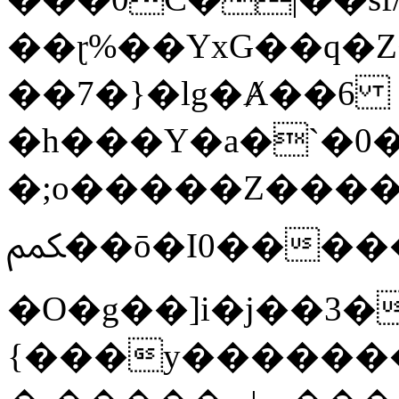
��ɽ%��YxG��q�
��7�}�lg�Ⱥ��6
�h���Y�a�`�0�
�;o�����Z������
ﶻ��ō�I0�����o�b�{L������3����2�O.z���/
�O�g��]i�j��3�u�̨S;�ܳ
{���y������