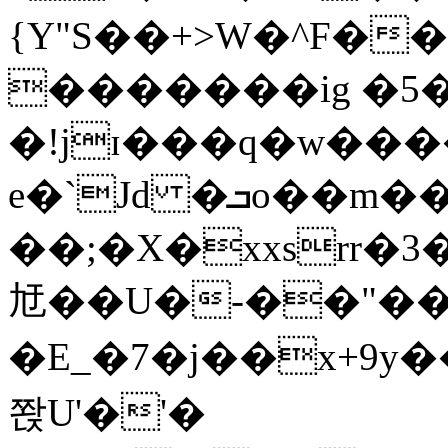
{Y"S��+>W�^F�
�������ig �5
�!jɪ���q�w��
e�`Jd �ܒo��m��1��d|
��;�X�xxsrr�
㝼��U�-��"��zȿ
�E_�7�j��x+9y�
쫝U'�'�