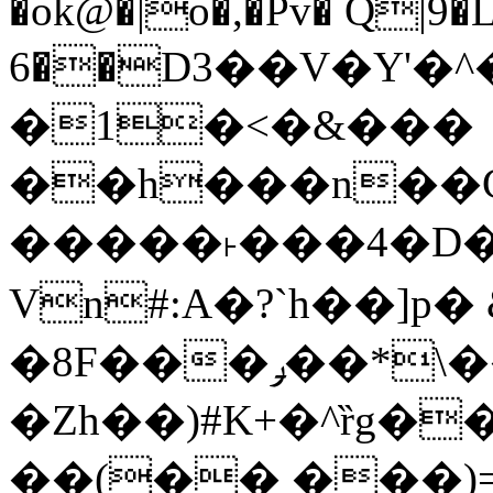
�ok@�|o�,�Pv� Q|9
6��D3��V�Y'�
�1�<�&���
��h���n��Cd
�����˫���4�D�
Vn#:A�?`h��]p�
�8F���ݛ��*\��U��S
�Zh��)#K+�^ȑg�
��(�� ���)=�