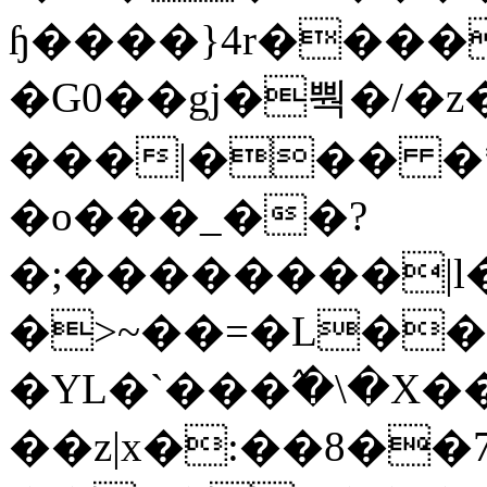
ɧ����}4r����
�G0��gj�뿩�/�z
���|��� �
�o���_��?
�;��������|
�>~��=�L��
�YL�`���߬�\�X�
��z|x�:��8�