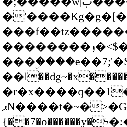
�;�����w|ٻ����<-
�'����Kg�g�[�k
���f��tz�����
��������ܙ�<$��������s���
���ۣ����e��7;'�Sc����ߋv
��l��dg~�x������G��6�{`�g���ݝ
�r�x����q��1
ޕN����t�~�>�G�{�Wރ�sl̞�@x_:�ˏ��՛��zU;wk�F�m�q}
{��7�o������y�