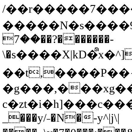
/��r�����7��
�����N�s����9�j
��7��?�������-
\�s����X|kD�᩺x
��t,����P��{
�g���,���xg�
c�zt�i�h]���c���
_���y/˗�N�-y^|j\|