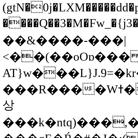
(gtN�0j�LXM�����dd
����Q��3�M�Fw_�{j3��]=����
��&����-���|
<��(��oOɒ���
AT}w���L}J.9=�
���R����Wߙ���o�O���ӯ��������?
상
���k�ntq)���,