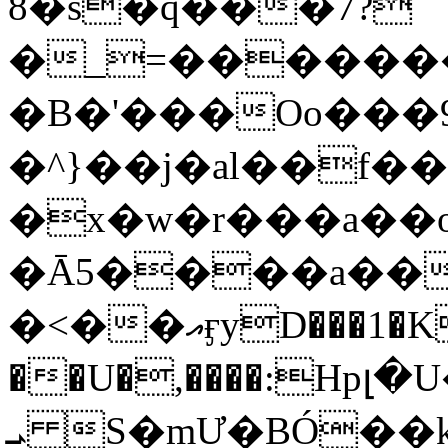
8�s�q���7?
�_=�����
�B�'���Oo���9
�^}��j�al��f
�x�w�r���a�
�Ā5����a��
�<��އӻyD���1�KS�w���!
��U�,����:Hpլ�U�K��_y4߼��O���
ܝ S�mƯ�BÓ�