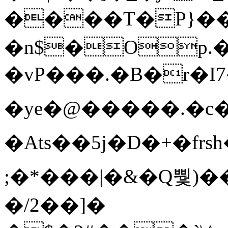
����T�Ρ}�
�n$�Op.
�vP���.�B�r�I7�gp~H
�ye�@��� ��.�c
�Ats��5j�D�+�fr
;�*���|�&�Q뿿)�
�/2��]�