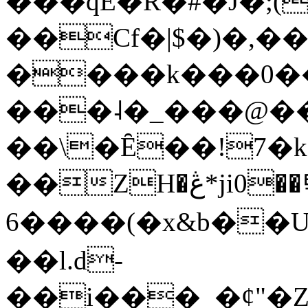
���qE�Ŕ�#�J�;(
��Cf�|$�)�,�
����k���0�
���˨�_���@��
��\�Ȇ��!7�k
��ZH�ڠ*ji0��탃
6����(�x&b��
��l.d-
��i���_�ȼ"�Z�����׋����\�\�w3�|W'�L8y<#�Y�HX�*b��.̏