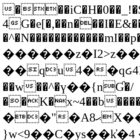
���iC�H�0��_!
4G�e[�,��n���I�E&��
�^�N������������mI��p�
������z�I2>z��
��qu4��qᏽ4H&A
��w��^�ү��{nƓ�/
��K�x~4��b�����
��"�Aޙ8X��M��K�D
}w<9��C�ys��k҆�޼� :���4�� 4�E0���oӮ�