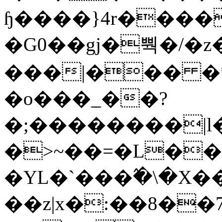
ɧ����}4r����
�G0��gj�뿩�/�z
���|��� �
�o���_��?
�;��������|
�>~��=�L��
�YL�`���߬�\�X�
��z|x�:��8�