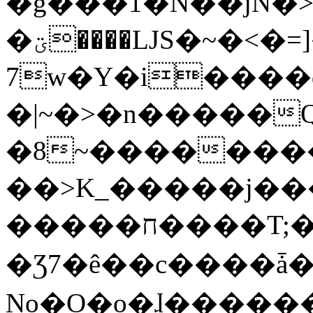
�g���1�N��jN�
�ؾ����ǇS�~�<�=]����^vz��{{��t�%
7w�Y�i����
�|~�>�n�����
�8~��������
��>K_�����j��
�����ח����T;�uU�w��oovW�N�\�v�̓��N��6xz��z^��s�;
�Ʒ7�ê��c����ǡ�Oo
No�O�o�ɺ����