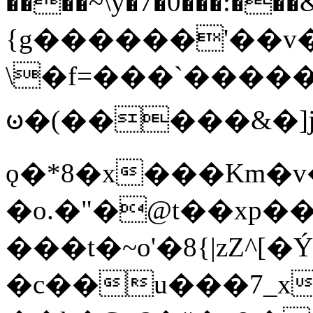
����~\y�7�0���:���&�_DN#�
{g������'��v�
\�f=���`�����
ꧽ�(�����&�]j
ǫ�*8�x���Km�v
�o.�"�@t��xp�
���t�~o'�8{|zZ^[�
�c��u���7_xg{���Q�n4���