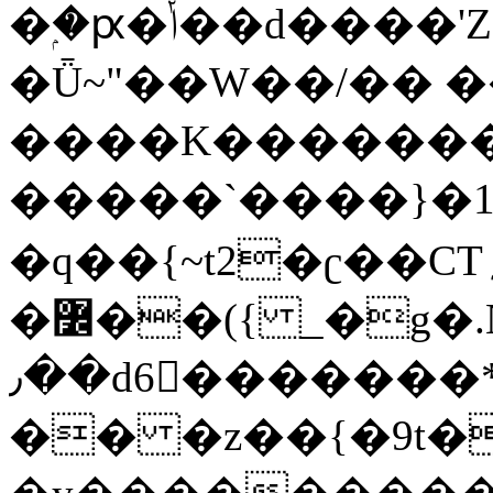
�ۭ�ԗ�ݳ��d����'Z����>!pQ}
�Ǖ~"��W��/�� ��
����K�������
�����`����}�1
�q��{~t2�ʗ��CT؍���������{�~}ur����u�}o����(�:�j���=����{�۝Vo�An��J^��������M\M�'{{l�i
�߼��({ _�g�.Nfӻg����f7z91o^��̤^�>��2�`�:|#dk�{>�>>&�tsw�Nwo�?
٫��d6򆧇�������*��[|^]oo���NW~zz>�X&�u�=K?
�� �z��{�9t�