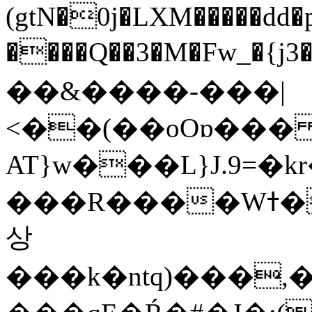
(gtN�0j�LXM�����dd
����Q��3�M�Fw_�{j3��]=����
��&����-���|
<��(��oOɒ���
AT}w���L}J.9=�
���R����Wߙ���o�O���ӯ��������?
상
���k�ntq)���,