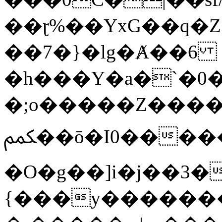
��ɽ%��YxG��q�
��7�}�lg�Ⱥ��6
�h���Y�a�`�0�
�;o�����Z������
ﶻ��ō�I0�����o�b�{L������3����2�O.z���/
�O�g��]i�j��3�u�̨S;�ܳ
{���y������