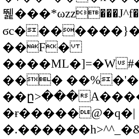
뛡���*ωzz���J^f�o
ϭc�������}��
�
�F�
����ML�]=�W#
��� ��%�'�
��ը>���A����
�ɍ�����@�q�|
�.������h>^^_�