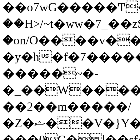
��o7wG�����Ͳ
��H>/~t�ww�7_��z
�on/O����v�
�y�h�f�7����
�����~�-
�_��W����;
��2��m�����/
�Z�ޝ��V�}Y�I�ծ�O�����S��]z��w��7�޷�����h���u��7w.ϻ���8X��ͮ�����W�dm�Jߜ��q/>?
���0C�|��sf