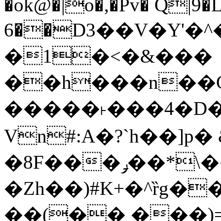
�ok@�|o�,�Pv� Q|9
6��D3��V�Y'�
�1�<�&���
��h���n��Cd
�����˫���4�D�
Vn#:A�?`h��]p�
�8F���ݛ��*\��U��S
�Zh��)#K+�^ȑg�
��(�� ���)=�