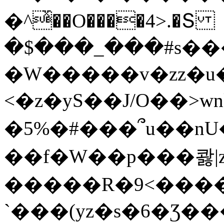
�^ͯ��O����4>.�Տ
�$���_���#s��
�W�����v�zz�u�
<�z�yS��J/O��>wn
�5%�#���՞u��nU
��f�W��p���콿|z
�����R�9<����
`���(yz�s�6�Ʒ�