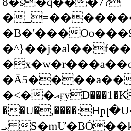
8�s�q���7?
�_=�����
�B�'���Oo���9
�^}��j�al��f
�x�w�r���a�
�Ā5����a��
�<��އӻyD���1�KS�w���!
��U�,����:Hpլ�U�K��_y4߼��O���
ܝ S�mƯ�BÓ�