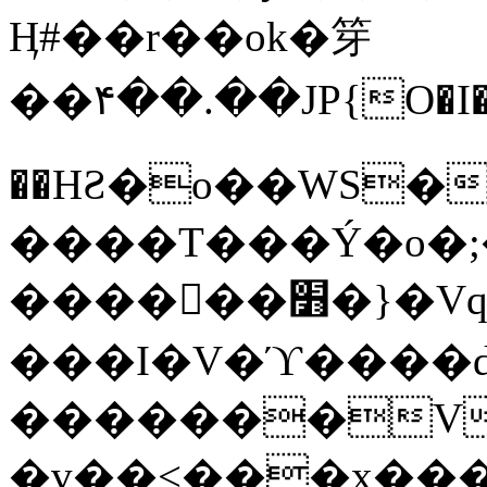
Ӊ#��r��ok�笌
��۴��.��JP{O�I
��ΗƧ�o��WS�
����T���Ý�o�;����������
������׻�}�Vq���j¯���P�.QwO�ｓ
���I�V�ϓ����d
�������V
�v��<���x���ۻ��a���R_�n���