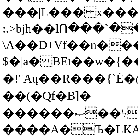
���|L��� x���b
:.>bjh��lՈ���`
\A��D+Vf��n��
$�|a� BEו��w�{���;���q�X��d%�������W� hU�(�1�Ū}9�S�F<��i�L3�;�
�!"Aų��R���{`
��(�Qf�B]�
������ޞ��ϟak��r��_39$�8�p���7�2�yIZ�R��x��/
����A�Ъ�LKA