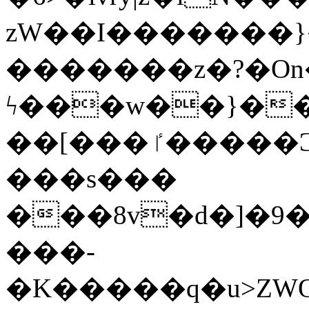
zW��I�������}�
�������z�?�O
ϟ���w��}��
��[���ٵ�����Ͻ���������x�ս��Apq�����޻�V����O�cp����ٝy{����:�k�ןNݯOOCyx6���&���?
���s���
���8v�d�]�9��6
���-
�K�����q�u>ZWOO�w��߼��W�a���p��