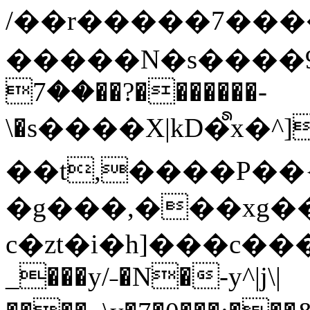
/��r�����7��
�����N�s����9�j
��7��?�������-
\�s����X|kD�᩺x
��t,����P��{
�g���,���xg�
c�zt�i�h]���c���
_���y/˗�N�-y^|j\|