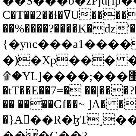
C�T��2��ɫ�ߜU����2�L�����m" �
��%����?����K�ǳ'�
{�ync���a1����
�)�Xp��� �
۩�YL]����;���׿�޽������+��k��o���O�Zt�6�[a��v_r;�b�f���==
�tT��E��7=� ��|���?
�� ����Gf��~ ]A� �
�}A��R�ɮT˼�
���G��?