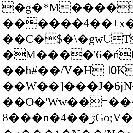
�g�*M����
������4��+x�
��C�$�\�gwUT
�M����'6�ń
��h#��/V�H0ٍK�7'�1�L�A�2
��W��]���J�6jN
��O�'Ww��=���
�8��n�4��ڗGo;V���y��4����n�7�v���Lu�/