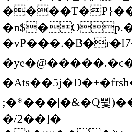
����T�Ρ}�
�n$�Op.
�vP���.�B�r�I7�gp~H
�ye�@��� ��.�c
�Ats��5j�D�+�fr
;�*���|�&�Q뿿)�
�/2��]�