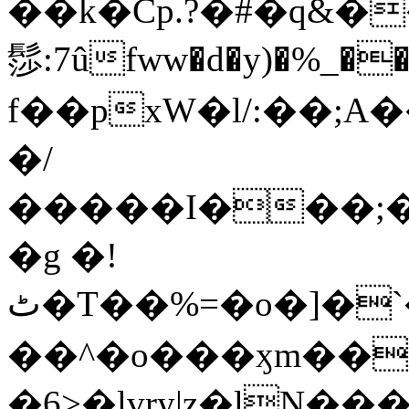
��k�Cp.?�#�q&�
髿:7ûfww�d�y)�%_�����>
f��pxW�l/:��;A
�/
�����I���;�
�g �!
ٹ�T��%=�o�]�`�8mxݽ������˳���0�n̾X'��3ǘ9����������I�&��G�������z>��]�%��/
��^�o���ӽm��ܑ�wOooOn���������
�6>�lvry|z�lN���