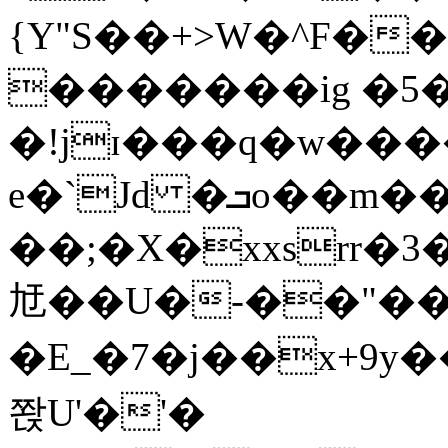
{Y"S��+>W�^F�
�������ig �5
�!jɪ���q�w��
e�`Jd �ܒo��m��1��d|
��;�X�xxsrr�
㝼��U�-��"��zȿ
�E_�7�j��x+9y�
쫝U'�'�