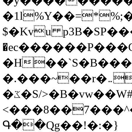
�y�����������
�1l%Y��=*%
$�Kvu p3B�SP�
�ec������P���G
�H��`S�B��
�.���~��r�޼�}�܅�mؕWu���K}
�ػ�S/>�B�vw��W#�I��*]\W��)Ħ�1��fC}
<���8��7���
Գ��Qg��!�:�}