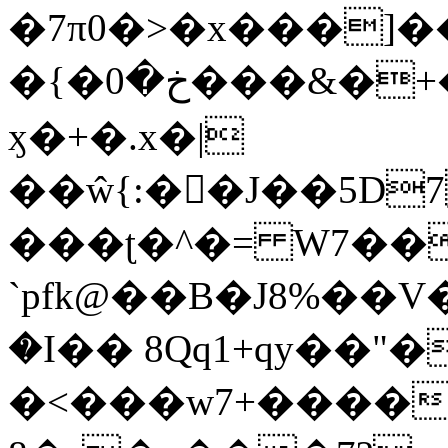
�7π0�>�x���]
�{�خ�0���&�+�zwYFEÙ4�~�_�̾�
ӽ�+�.x�|
��ŵ{:��J��5D7��
���ʈ�^�= W7��
`pfk@��B�J8%��V����\ߤ��/o��d��6b�@��J�tqw3�}>Y]������<�b��̌��{B���~v_v��fT`��88��
�I�� 8Qq1+qy��"�
�<���w󠒪7+�����X�n�F�a��M