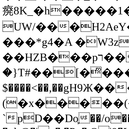
㾱8K_�h�����1
UW/���H2AeY�
���*g4�A �W3z
��HZB���pר��b�wO�N��{@H�m�F{���ۣ��?
�}T#��[�ͫ���
$����<��,��gH9Ж
(�x�����
`pD��Do֛��/o��