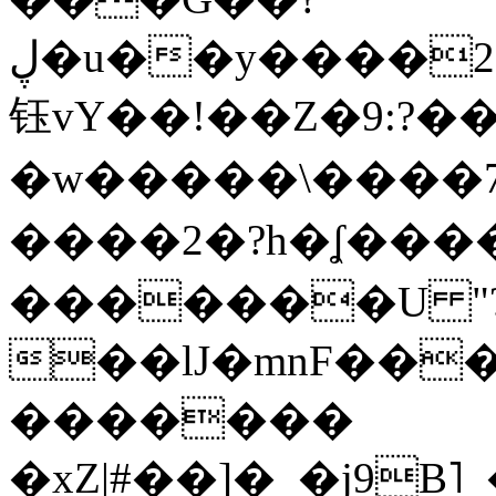
ڸ�u��y����2o�Gc���t!W���k+(���
钰vY��!��Z�9:?� �
�w�����\����7�
����2�?h�ʆ 
�������U "?
��lJ�mnF��
�������
�xZ|#��]�_�j9B