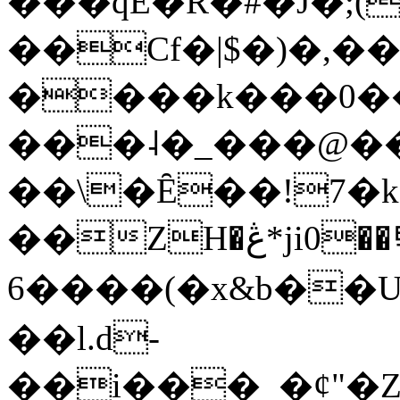
���qE�Ŕ�#�J�;(
��Cf�|$�)�,�
����k���0�
���˨�_���@��
��\�Ȇ��!7�k
��ZH�ڠ*ji0��탃
6����(�x&b��
��l.d-
��i���_�ȼ"�Z�����׋����\�\�w3�|W'�L8y<#�Y�HX�*b��.̏