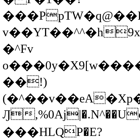
���PpTW�q@��
v��YT��^^�h9x
�^Fv
o���0y�X9[w��
��!)
(�^��v��eA�Xp�>0�+*���h����s�ײT)D$%�AQ�To�*�>W�^�=�.
Ԓ,%0Aj|�.N^��Uc
���HLQP�E?