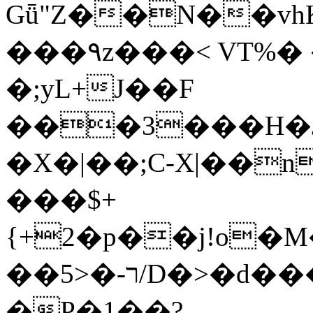
Gǖ"Z��N��v
���٩z���< VT%� �}z�XEu�<ं�Q!
�;yL+J��F
���3���H�J:~�
�X�|��;Ϲ-X|��n
���$+
{+2�p��j!o�
��ר-�<5/D�>�d�����1!u8JP�@TE�
�P�1��?