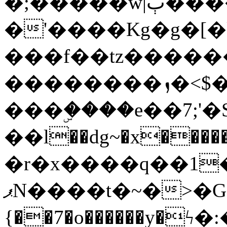
�;�����w|ٻ����<-
�'����Kg�g�[�k
���f��tz�����
��������ܙ�<$��������s���
���ۣ����e��7;'�Sc����ߋv
��l��dg~�x������G��6�{`�g���ݝ
�r�x����q��1
ޕN����t�~�>�G�{�Wރ�sl̞�@x_:�ˏ��՛��zU;wk�F�m�q}
{��7�o������y�