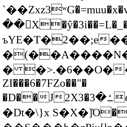
`��Zxz3ʷG�=muu�
��񛆻X�ŷ�3i��=L�
ъYE�T�2��;e�
�(��A����
� �>.�6��O��
ZI���6�7FZo��"�
�D��J2X3�ߑ�3o�|aak�q�@����]�K���w���r;�
�Dt�\}x S�X�]Ό�