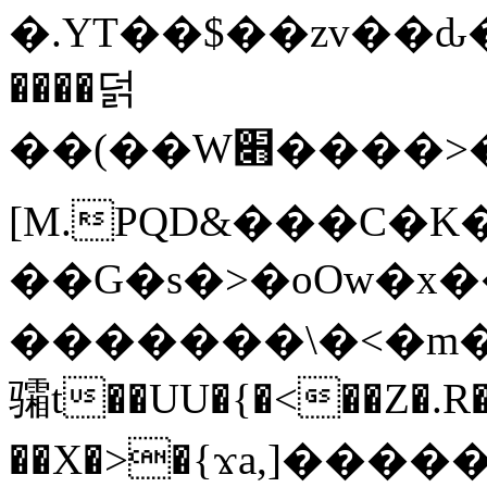
�.YT��$��zv��ԃ
����덝
��(��W׋����>��O>�d�%Y�@�@ڻ<�z{rc&׻��z�����AeK�^�����������˩t��=x~
[M.PQD&���C�K
��G�s�>�oOw�x�
�������\�<�m�PU�5�Ǉ*X�
骦t��UU�{�<��Z�.R�
��X�>�{ϫa,]�����