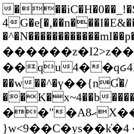
���iC�H�0��_!
4G�e[�,��n���I�E&��
�^�N������������mI��p�
������z�I2>z��
��qu4��qᏽ4H&A
��w��^�ү��{nƓ�/
��K�x~4��b�����
��"�Aޙ8X��M��K�D
}w<9��C�ys��k҆�޼� :���4�� 4�E0���oӮ�