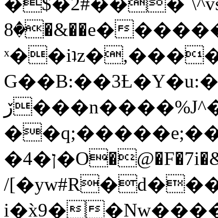
�$�2#���`\^vs
�8�&��e�������:�\���{��9�����g��f�r?
ˣ��iʇz�,���
G��B:��3Ƚ�Y�u:�
ڒ���n����%J^�}
��q;�����e;��
/[�yw#R�d���
i�x̀9��Nw����