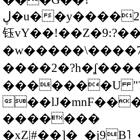
ڸ�u��y����2o�Gc���t!W���k+(���
钰vY��!��Z�9:?� �
�w�����\����7�
����2�?h�ʆ 
�������U "?
��lJ�mnF��
�������
�xZ|#��]�_�j9B