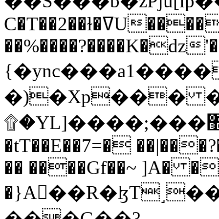
C�T��2��ɫ�ߜU����2�L�����m" �
��%����?����K�ǳ'�
{�ync���a1����
�)�Xp��� �
۩�YL]����;���׿�޽������+��k��o���O�Zt�6�[a��v_r;�b�f���==
�tT��E��7=� ��|���?
�� ����Gf��~ ]A� �
�}A��R�ɮT˼�
���G��?