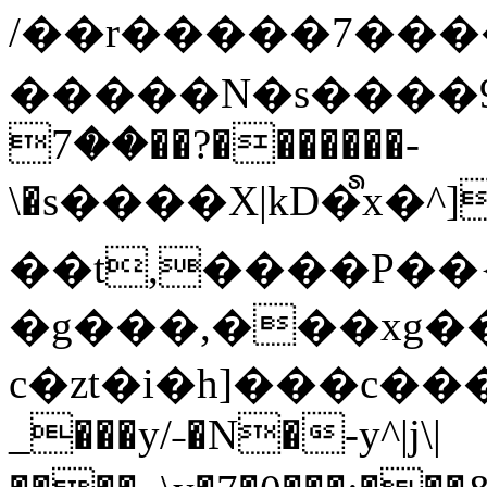
/��r�����7��
�����N�s����9�j
��7��?�������-
\�s����X|kD�᩺x
��t,����P��{
�g���,���xg�
c�zt�i�h]���c���
_���y/˗�N�-y^|j\|