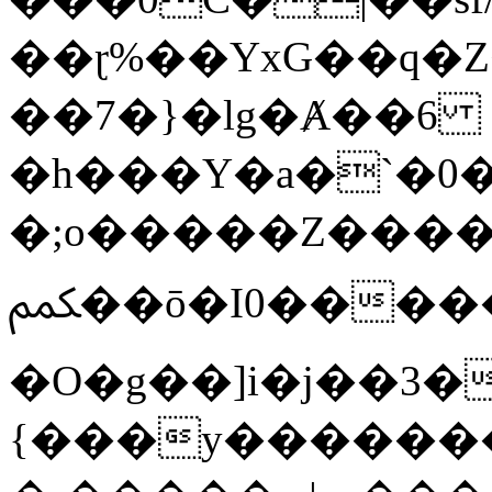
��ɽ%��YxG��q�
��7�}�lg�Ⱥ��6
�h���Y�a�`�0�
�;o�����Z������
ﶻ��ō�I0�����o�b�{L������3����2�O.z���/
�O�g��]i�j��3�u�̨S;�ܳ
{���y������