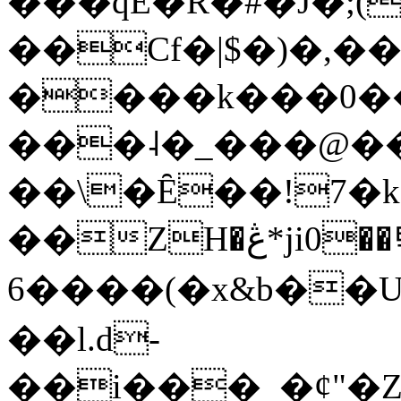
���qE�Ŕ�#�J�;(
��Cf�|$�)�,�
����k���0�
���˨�_���@��
��\�Ȇ��!7�k
��ZH�ڠ*ji0��탃
6����(�x&b��
��l.d-
��i���_�ȼ"�Z�����׋����\�\�w3�|W'�L8y<#�Y�HX�*b��.̏