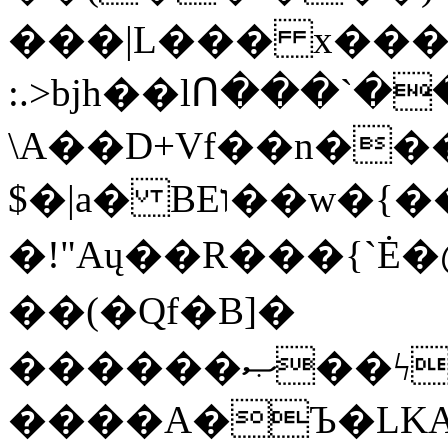
���|L��� x���b
:.>bjh��lՈ���`
\A��D+Vf��n��
$�|a� BEו��w�{���;���q�X��d%�������W� hU�(�1�Ū}9�S�F<��i�L3�;�
�!"Aų��R���{`
��(�Qf�B]�
������ޞ��ϟak��r��_39$�8�p���7�2�yIZ�R��x��/
����A�Ъ�LKA