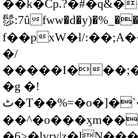
��k�Cp.?�#�q&�
髿:7ûfww�d�y)�%_�����>
f��pxW�l/:��;A
�/
�����I���;�
�g �!
ٹ�T��%=�o�]�`�8mxݽ������˳���0�n̾X'��3ǘ9����������I�&��G�������z>��]�%��/
��^�o���ӽm��ܑ�wOooOn���������
�6>�lvry|z�lN���