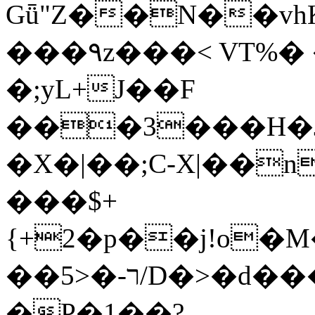
Gǖ"Z��N��v
���٩z���< VT%� �}z�XEu�<ं�Q!
�;yL+J��F
���3���H�J:~�
�X�|��;Ϲ-X|��n
���$+
{+2�p��j!o�
��ר-�<5/D�>�d�����1!u8JP�@TE�
�P�1��?