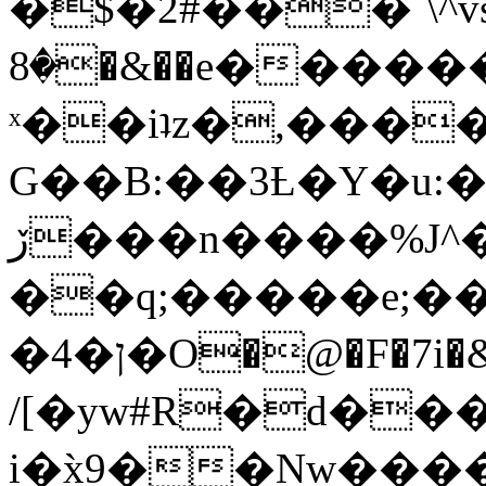
�$�2#���`\^vs
�8�&��e�������:�\���{��9�����g��f�r?
ˣ��iʇz�,���
G��B:��3Ƚ�Y�u:�
ڒ���n����%J^�}
��q;�����e;��
/[�yw#R�d���
i�x̀9��Nw����