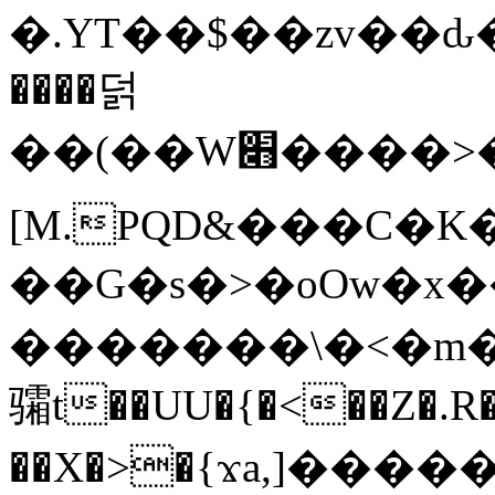
�.YT��$��zv��ԃ
����덝
��(��W׋����>��O>�d�%Y�@�@ڻ<�z{rc&׻��z�����AeK�^�����������˩t��=x~
[M.PQD&���C�K
��G�s�>�oOw�x�
�������\�<�m�PU�5�Ǉ*X�
骦t��UU�{�<��Z�.R�
��X�>�{ϫa,]�����