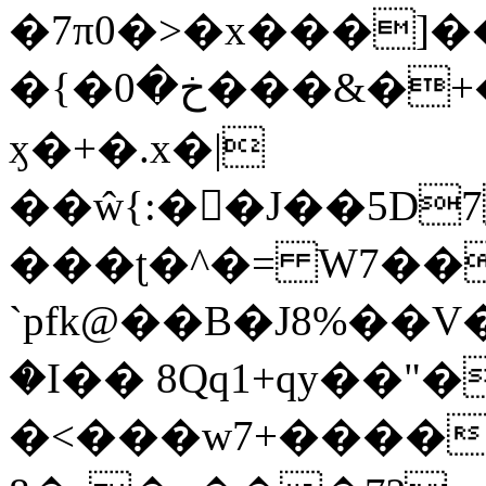
�7π0�>�x���]
�{�خ�0���&�+�zwYFEÙ4�~�_�̾�
ӽ�+�.x�|
��ŵ{:��J��5D7��
���ʈ�^�= W7��
`pfk@��B�J8%��V����\ߤ��/o��d��6b�@��J�tqw3�}>Y]������<�b��̌��{B���~v_v��fT`��88��
�I�� 8Qq1+qy��"�
�<���w󠒪7+�����X�n�F�a��M