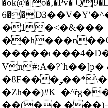
�ok@�|o�,�Pv� Q|9
6��D3��V�Y'�
�1�<�&���
��h���n��Cd
�����˫���4�D�
Vn#:A�?`h��]p�
�8F���ݛ��*\��U��S
�Zh��)#K+�^ȑg�
��(�� ���)=�