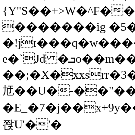
{Y"S��+>W�^F�
�������ig �5
�!jɪ���q�w��
e�`Jd �ܒo��m��1��d|
��;�X�xxsrr�
㝼��U�-��"��zȿ
�E_�7�j��x+9y�
쫝U'�'�