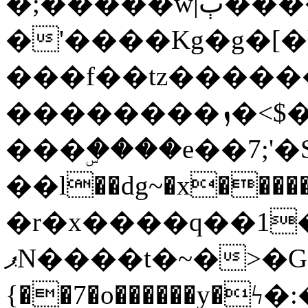
�;�����w|ٻ����<-
�'����Kg�g�[�k
���f��tz�����
��������ܙ�<$��������s���
���ۣ����e��7;'�Sc����ߋv
��l��dg~�x������G��6�{`�g���ݝ
�r�x����q��1
ޕN����t�~�>�G�{�Wރ�sl̞�@x_:�ˏ��՛��zU;wk�F�m�q}
{��7�o������y�