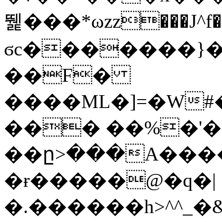
뛡���*ωzz���J^f�o
ϭc�������}��
�
�F�
����ML�]=�W#
��� ��%�'�
��ը>���A����
�ɍ�����@�q�|
�.������h>^^_�