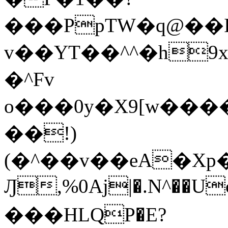
���PpTW�q@��
v��YT��^^�h9x
�^Fv
o���0y�X9[w��
��!)
(�^��v��eA�Xp�>0�+*���h����s�ײT)D$%�AQ�To�*�>W�^�=�.
Ԓ,%0Aj|�.N^��Uc
���HLQP�E?