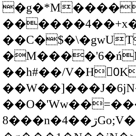
�g�*M����
������4��+x�
��C�$�\�gwUT
�M����'6�ń
��h#��/V�H0ٍK�7'�1�L�A�2
��W��]���J�6jN
��O�'Ww��=���
�8��n�4��ڗGo;V���y��4����n�7�v���Lu�/