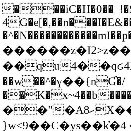
���iC�H�0��_!
4G�e[�,��n���I�E&��
�^�N������������mI��p�
������z�I2>z��
��qu4��qᏽ4H&A
��w��^�ү��{nƓ�/
��K�x~4��b�����
��"�Aޙ8X��M��K�D
}w<9��C�ys��k҆�޼� :���4�� 4�E0���oӮ�