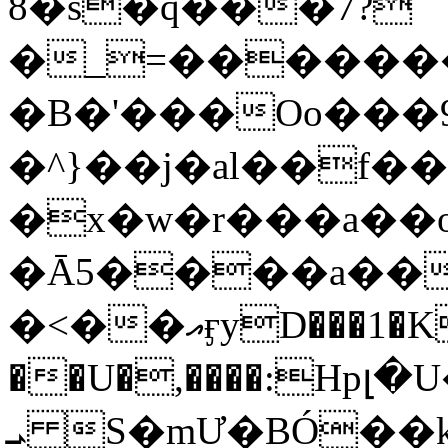
8�s�q���7?
�_=�����
�B�'���Oo���9
�^}��j�al��f
�x�w�r���a�
�Ā5����a��
�<��އӻyD���1�KS�w���!
��U�,����:Hpլ�U�K��_y4߼��O���
ܝ S�mƯ�BÓ�