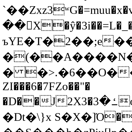
`��Zxz3ʷG�=muu�
��񛆻X�ŷ�3i��=L�
ъYE�T�2��;e�
�(��A����
� �>.�6��O��
ZI���6�7FZo��"�
�D��J2X3�ߑ�3o�|aak�q�@����]�K���w���r;�
�Dt�\}x S�X�]Ό�