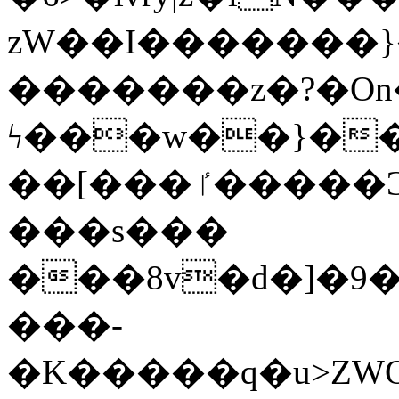
zW��I�������}�
�������z�?�O
ϟ���w��}��
��[���ٵ�����Ͻ���������x�ս��Apq�����޻�V����O�cp����ٝy{����:�k�ןNݯOOCyx6���&���?
���s���
���8v�d�]�9��6
���-
�K�����q�u>ZWOO�w��߼��W�a���p��