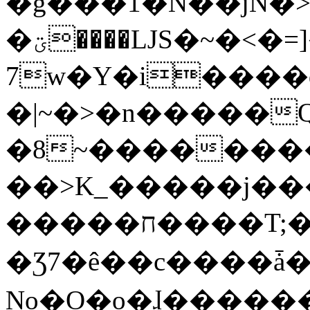
�g���1�N��jN�
�ؾ����ǇS�~�<�=]����^vz��{{��t�%
7w�Y�i����
�|~�>�n�����
�8~��������
��>K_�����j��
�����ח����T;�uU�w��oovW�N�\�v�̓��N��6xz��z^��s�;
�Ʒ7�ê��c����ǡ�Oo
No�O�o�ɺ����