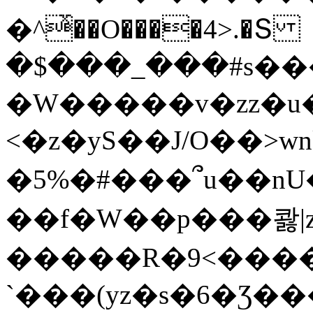
�^ͯ��O����4>.�Տ
�$���_���#s��
�W�����v�zz�u�
<�z�yS��J/O��>wn
�5%�#���՞u��nU
��f�W��p���콿|z
�����R�9<����
`���(yz�s�6�Ʒ�