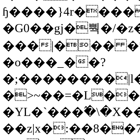
ɧ����}4r����
�G0��gj�뿩�/�z
���|��� �
�o���_��?
�;��������|
�>~��=�L��
�YL�`���߬�\�X�
��z|x�:��8�