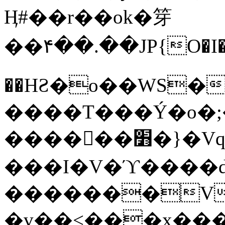
Ӊ#��r��ok�笌
��۴��.��JP{O�I
��ΗƧ�o��WS�
����T���Ý�o�;����������
������׻�}�Vq���j¯���P�.QwO�ｓ
���I�V�ϓ����d
�������V
�v��<���x���ۻ��a���R_�n���