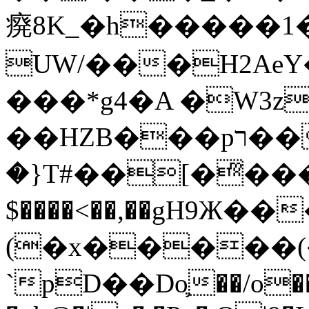
㾱8K_�h�����1
UW/���H2AeY�
���*g4�A �W3z
��HZB���pר��b�wO�N��{@H�m�F{���ۣ��?
�}T#��[�ͫ���
$����<��,��gH9Ж
(�x�����
`pD��Do֛��/o��