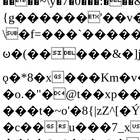
����~\y�7�0���:���&�_DN#�
{g������'��v�
\�f=���`�����
ꧽ�(�����&�]j
ǫ�*8�x���Km�v
�o.�"�@t��xp�
���t�~o'�8{|zZ^[�
�c��u���7_xg{���Q�n4���