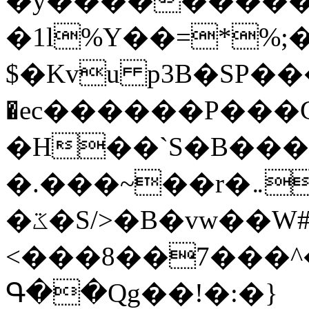
�y�����������
�1l%Y��=*%
$�Kvu p3B�SP�
�ec������P���G
�H��`S�B��
�.���~��r�޼�}�܅�mؕWu���K}
�ػ�S/>�B�vw��W#�I��*]\W��)Ħ�1��fC}
<���8��7���
Գ��Qg��!�:�}