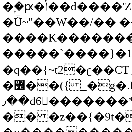
�ۭ�ԗ�ݳ��d����'Z����>!pQ}
�Ǖ~"��W��/�� ��
����K�������
�����`����}�1
�q��{~t2�ʗ��CT؍���������{�~}ur����u�}o����(�:�j���=����{�۝Vo�An��J^��������M\M�'{{l�i
�߼��({ _�g�.Nfӻg����f7z91o^��̤^�>��2�`�:|#dk�{>�>>&�tsw�Nwo�?
٫��d6򆧇�������*��[|^]oo���NW~zz>�X&�u�=K?
�� �z��{�9t�