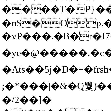
����T�Ρ}�
�n$�Op.
�vP���.�B�r�I7�gp~H
�ye�@��� ��.�c
�Ats��5j�D�+�fr
;�*���|�&�Q뿿)�
�/2��]�