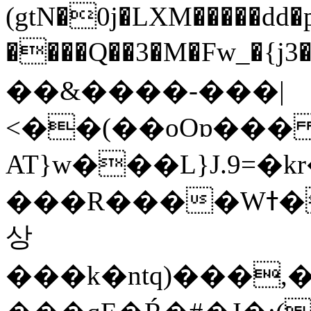
(gtN�0j�LXM�����dd
����Q��3�M�Fw_�{j3��]=����
��&����-���|
<��(��oOɒ���
AT}w���L}J.9=�
���R����Wߙ���o�O���ӯ��������?
상
���k�ntq)���,