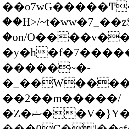
��o7wG�����Ͳ
��H>/~t�ww�7_��z
�on/O����v�
�y�h�f�7����
�����~�-
�_��W����;
��2��m�����/
�Z�ޝ��V�}Y�I�ծ�O�����S��]z��w��7�޷�����h���u��7w.ϻ���8X��ͮ�����W�dm�Jߜ��q/>?
���0C�|��sf