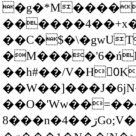
�g�*M����
������4��+x�
��C�$�\�gwUT
�M����'6�ń
��h#��/V�H0ٍK�7'�1�L�A�2
��W��]���J�6jN
��O�'Ww��=���
�8��n�4��ڗGo;V���y��4����n�7�v���Lu�/