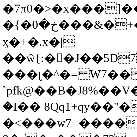
�7π0�>�x���]
�{�خ�0���&�+�zwYFEÙ4�~�_�̾�
ӽ�+�.x�|
��ŵ{:��J��5D7��
���ʈ�^�= W7��
`pfk@��B�J8%��V����\ߤ��/o��d��6b�@��J�tqw3�}>Y]������<�b��̌��{B���~v_v��fT`��88��
�I�� 8Qq1+qy��"�
�<���w󠒪7+�����X�n�F�a��M