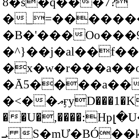
8�s�q���7?
�_=�����
�B�'���Oo���9
�^}��j�al��f
�x�w�r���a�
�Ā5����a��
�<��އӻyD���1�KS�w���!
��U�,����:Hpլ�U�K��_y4߼��O���
ܝ S�mƯ�BÓ�