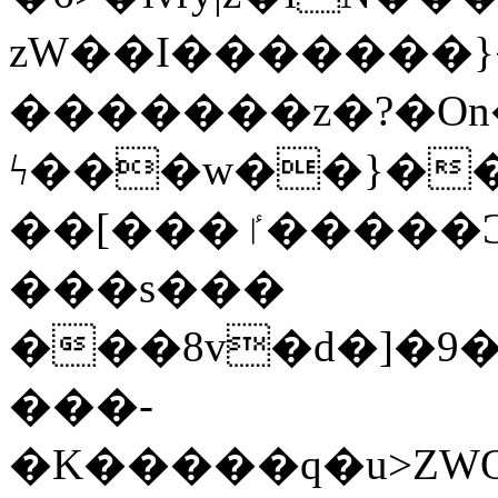
zW��I�������}�
�������z�?�O
ϟ���w��}��
��[���ٵ�����Ͻ���������x�ս��Apq�����޻�V����O�cp����ٝy{����:�k�ןNݯOOCyx6���&���?
���s���
���8v�d�]�9��6
���-
�K�����q�u>ZWOO�w��߼��W�a���p��