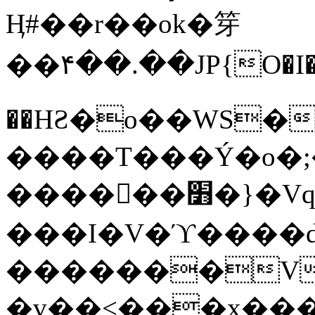
Ӊ#��r��ok�笌
��۴��.��JP{O�I
��ΗƧ�o��WS�
����T���Ý�o�;����������
������׻�}�Vq���j¯���P�.QwO�ｓ
���I�V�ϓ����d
�������V
�v��<���x���ۻ��a���R_�n���