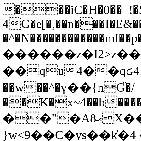
���iC�H�0��_!
4G�e[�,��n���I�E&��
�^�N������������mI��p�
������z�I2>z��
��qu4��qᏽ4H&A
��w��^�ү��{nƓ�/
��K�x~4��b�����
��"�Aޙ8X��M��K�D
}w<9��C�ys��k҆�޼� :���4�� 4�E0���oӮ�