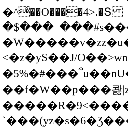
�^ͯ��O����4>.�Տ
�$���_���#s��
�W�����v�zz�u�
<�z�yS��J/O��>wn
�5%�#���՞u��nU
��f�W��p���콿|z
�����R�9<����
`���(yz�s�6�Ʒ�