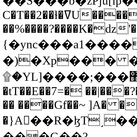
C�T��2��ɫ�ߜU����2�L�����m" �
��%����?����K�ǳ'�
{�ync���a1����
�)�Xp��� �
۩�YL]����;���׿�޽������+��k��o���O�Zt�6�[a��v_r;�b�f���==
�tT��E��7=� ��|���?
�� ����Gf��~ ]A� �
�}A��R�ɮT˼�
���G��?