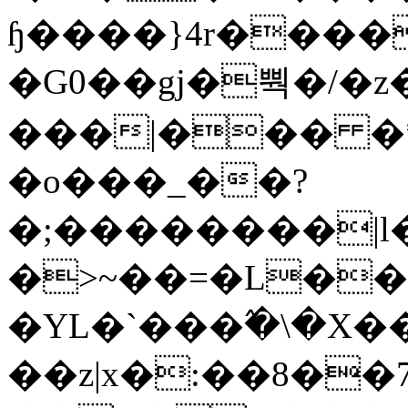
ɧ����}4r����
�G0��gj�뿩�/�z
���|��� �
�o���_��?
�;��������|
�>~��=�L��
�YL�`���߬�\�X�
��z|x�:��8�