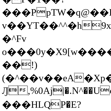
���PpTW�q@��
v��YT��^^�h9x
�^Fv
o���0y�X9[w��
��!)
(�^��v��eA�Xp�>0�+*���h����s�ײT)D$%�AQ�To�*�>W�^�=�.
Ԓ,%0Aj|�.N^��Uc
���HLQP�E?