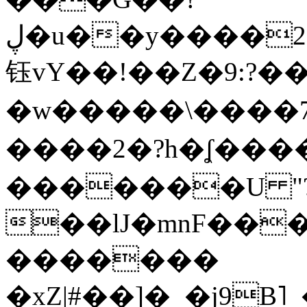
ڸ�u��y����2o�Gc���t!W���k+(���
钰vY��!��Z�9:?� �
�w�����\����7�
����2�?h�ʆ 
�������U "?
��lJ�mnF��
�������
�xZ|#��]�_�j9B