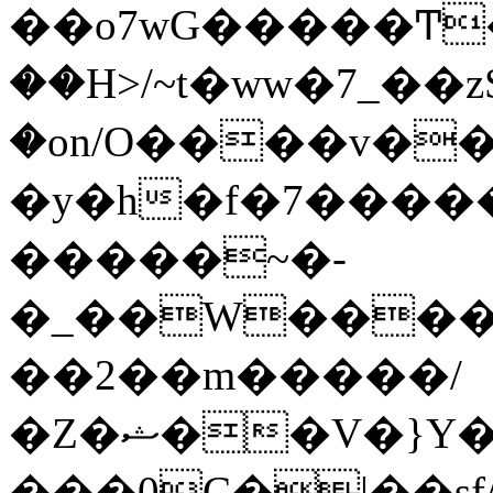
��o7wG�����Ͳ
��H>/~t�ww�7_��z
�on/O����v�
�y�h�f�7����
�����~�-
�_��W����;
��2��m�����/
�Z�ޝ��V�}Y�I�ծ�O�����S��]z��w��7�޷�����h���u��7w.ϻ���8X��ͮ�����W�dm�Jߜ��q/>?
���0C�|��sf