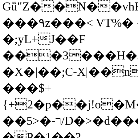
Gǖ"Z��N��v
���٩z���< VT%� �}z�XEu�<ं�Q!
�;yL+J��F
���3���H�J:~�
�X�|��;Ϲ-X|��n
���$+
{+2�p��j!o�
��ר-�<5/D�>�d�����1!u8JP�@TE�
�P�1��?