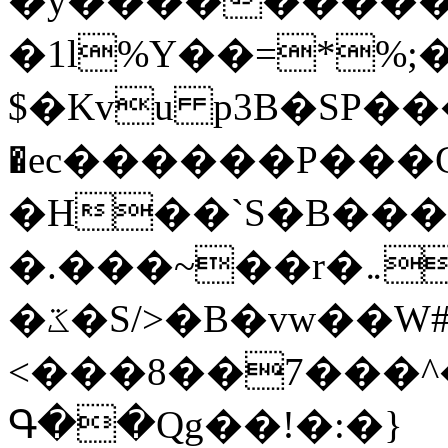
�y�����������
�1l%Y��=*%
$�Kvu p3B�SP�
�ec������P���G
�H��`S�B��
�.���~��r�޼�}�܅�mؕWu���K}
�ػ�S/>�B�vw��W#�I��*]\W��)Ħ�1��fC}
<���8��7���
Գ��Qg��!�:�}