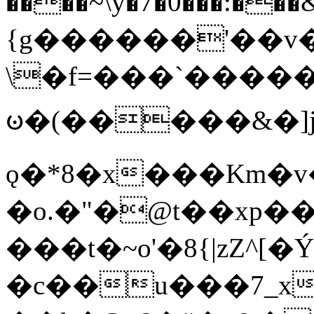
����~\y�7�0���:���&�_DN#�
{g������'��v�
\�f=���`�����
ꧽ�(�����&�]j
ǫ�*8�x���Km�v
�o.�"�@t��xp�
���t�~o'�8{|zZ^[�
�c��u���7_xg{���Q�n4���