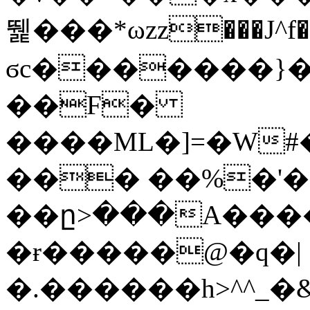
뛡���*ωzz���J^f�o
ϭc�������}��
�
�F�
����ML�]=�W#
��� ��%�'�
��ը>���A����
�ɍ�����@�q�|
�.������h>^^_�