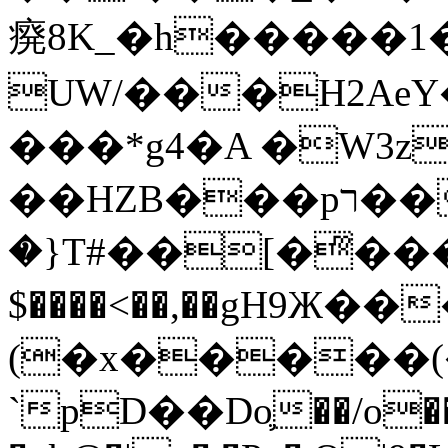
㾱8K_�h�����1
UW/���H2AeY�
���*g4�A �W3z
��HZB���pר��b�wO�N��{@H�m�F{���ۣ��?
�}T#��[�ͫ���
$����<��,��gH9Ж
(�x�����
`pD��Do֛��/o��