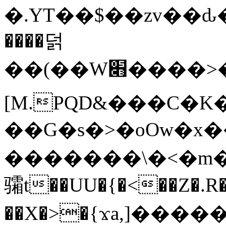
�.YT��$��zv��ԃ
����덝
��(��W׋����>��O>�d�%Y�@�@ڻ<�z{rc&׻��z�����AeK�^�����������˩t��=x~
[M.PQD&���C�K
��G�s�>�oOw�x�
�������\�<�m�PU�5�Ǉ*X�
骦t��UU�{�<��Z�.R�
��X�>�{ϫa,]�����