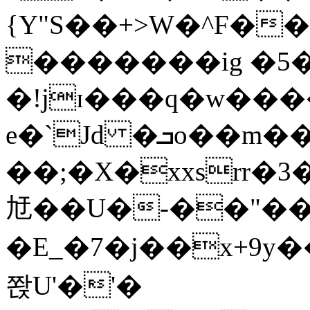
{Y"S��+>W�^F�
�������ig �5
�!jɪ���q�w��
e�`Jd �ܒo��m��1��d|
��;�X�xxsrr�
㝼��U�-��"��zȿ
�E_�7�j��x+9y�
쫝U'�'�