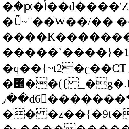
�ۭ�ԗ�ݳ��d����'Z����>!pQ}
�Ǖ~"��W��/�� ��
����K�������
�����`����}�1
�q��{~t2�ʗ��CT؍���������{�~}ur����u�}o����(�:�j���=����{�۝Vo�An��J^��������M\M�'{{l�i
�߼��({ _�g�.Nfӻg����f7z91o^��̤^�>��2�`�:|#dk�{>�>>&�tsw�Nwo�?
٫��d6򆧇�������*��[|^]oo���NW~zz>�X&�u�=K?
�� �z��{�9t�