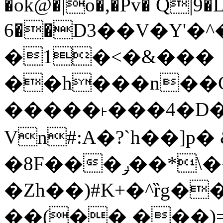
�ok@�|o�,�Pv� Q|9
6��D3��V�Y'�
�1�<�&���
��h���n��Cd
�����˫���4�D�
Vn#:A�?`h��]p�
�8F���ݛ��*\��U��S
�Zh��)#K+�^ȑg�
��(�� ���)=�