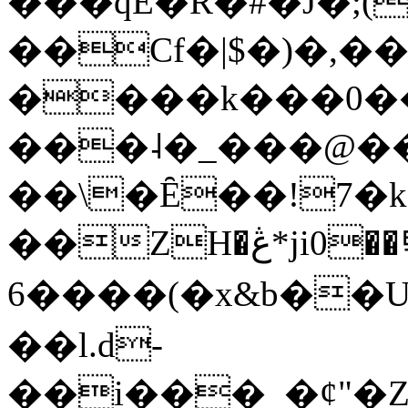
���qE�Ŕ�#�J�;(
��Cf�|$�)�,�
����k���0�
���˨�_���@��
��\�Ȇ��!7�k
��ZH�ڠ*ji0��탃
6����(�x&b��
��l.d-
��i���_�ȼ"�Z�����׋����\�\�w3�|W'�L8y<#�Y�HX�*b��.̏