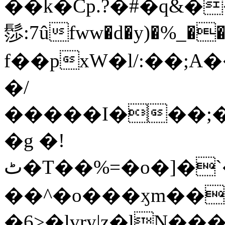
��k�Cp.?�#�q&�
髿:7ûfww�d�y)�%_�����>
f��pxW�l/:��;A
�/
�����I���;�
�g �!
ٹ�T��%=�o�]�`�8mxݽ������˳���0�n̾X'��3ǘ9����������I�&��G�������z>��]�%��/
��^�o���ӽm��ܑ�wOooOn���������
�6>�lvry|z�lN���