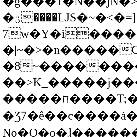
�g���1�N��jN�
�ؾ����ǇS�~�<�=]����^vz��{{��t�%
7w�Y�i����
�|~�>�n�����
�8~��������
��>K_�����j��
�����ח����T;�uU�w��oovW�N�\�v�̓��N��6xz��z^��s�;
�Ʒ7�ê��c����ǡ�Oo
No�O�o�ɺ����