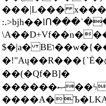
���|L��� x���b
:.>bjh��lՈ���`
\A��D+Vf��n��
$�|a� BEו��w�{���;���q�X��d%�������W� hU�(�1�Ū}9�S�F<��i�L3�;�
�!"Aų��R���{`
��(�Qf�B]�
������ޞ��ϟak��r��_39$�8�p���7�2�yIZ�R��x��/
����A�Ъ�LKA