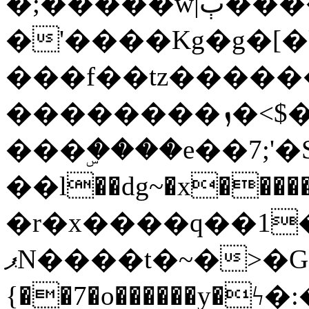
�;�����w|ٻ����<-
�'����Kg�g�[�k
���f��tz�����
��������ܙ�<$��������s���
���ۣ����e��7;'�Sc����ߋv
��l��dg~�x������G��6�{`�g���ݝ
�r�x����q��1
ޕN����t�~�>�G�{�Wރ�sl̞�@x_:�ˏ��՛��zU;wk�F�m�q}
{��7�o������y�