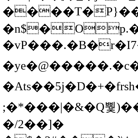
����T�Ρ}�
�n$�Op.
�vP���.�B�r�I7�gp~H
�ye�@��� ��.�c
�Ats��5j�D�+�fr
;�*���|�&�Q뿿)�
�/2��]�