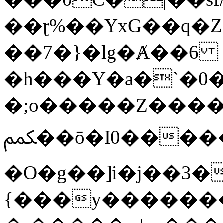
��ɽ%��YxG��q�
��7�}�lg�Ⱥ��6
�h���Y�a�`�0�
�;o�����Z������
ﶻ��ō�I0�����o�b�{L������3����2�O.z���/
�O�g��]i�j��3�u�̨S;�ܳ
{���y������