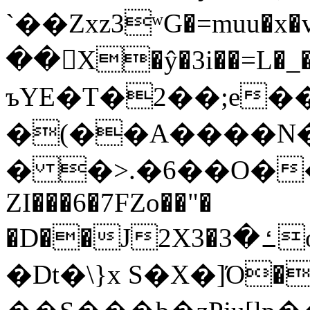
`��Zxz3ʷG�=muu�
��񛆻X�ŷ�3i��=L�
ъYE�T�2��;e�
�(��A����
� �>.�6��O��
ZI���6�7FZo��"�
�D��J2X3�ߑ�3o�|aak�q�@����]�K���w���r;�
�Dt�\}x S�X�]Ό�