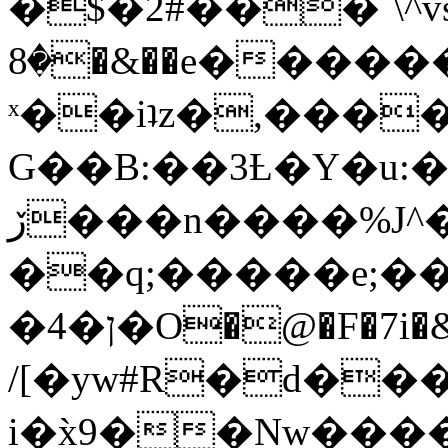
�$�2#���`\^vs
�8�&��e�������:�\���{��9�����g��f�r?
ˣ��iʇz�,���
G��B:��3Ƚ�Y�u:�
ڒ���n����%J^�}
��q;�����e;��
/[�yw#R�d���
i�x̀9��Nw����