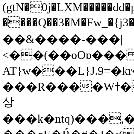
(gtN�0j�LXM�����dd
����Q��3�M�Fw_�{j3��]=����
��&����-���|
<��(��oOɒ���
AT}w���L}J.9=�
���R����Wߙ���o�O���ӯ��������?
상
���k�ntq)���,