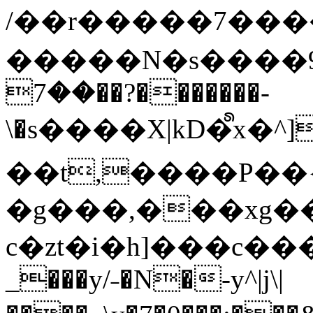
/��r�����7��
�����N�s����9�j
��7��?�������-
\�s����X|kD�᩺x
��t,����P��{
�g���,���xg�
c�zt�i�h]���c���
_���y/˗�N�-y^|j\|