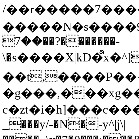
/��r�����7��
�����N�s����9�j
��7��?�������-
\�s����X|kD�᩺x
��t,����P��{
�g���,���xg�
c�zt�i�h]���c���
_���y/˗�N�-y^|j\|