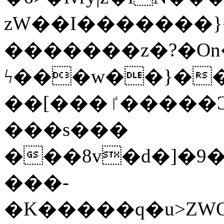
zW��I�������}�
�������z�?�O
ϟ���w��}��
��[���ٵ�����Ͻ���������x�ս��Apq�����޻�V����O�cp����ٝy{����:�k�ןNݯOOCyx6���&���?
���s���
���8v�d�]�9��6
���-
�K�����q�u>ZWOO�w��߼��W�a���p��