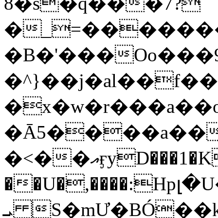
8�s�q���7?
�_=�����
�B�'���Oo���9
�^}��j�al��f
�x�w�r���a�
�Ā5����a��
�<��އӻyD���1�KS�w���!
��U�,����:Hpլ�U�K��_y4߼��O���
ܝ S�mƯ�BÓ�