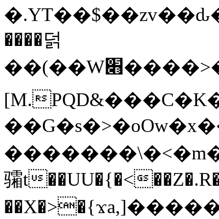
�.YT��$��zv��ԃ
����덝
��(��W׋����>��O>�d�%Y�@�@ڻ<�z{rc&׻��z�����AeK�^�����������˩t��=x~
[M.PQD&���C�K
��G�s�>�oOw�x�
�������\�<�m�PU�5�Ǉ*X�
骦t��UU�{�<��Z�.R�
��X�>�{ϫa,]�����