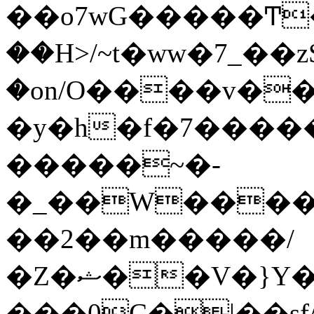
��o7wG�����Ͳ
��H>/~t�ww�7_��z
�on/O����v�
�y�h�f�7����
�����~�-
�_��W����;
��2��m�����/
�Z�ޝ��V�}Y�I�ծ�O�����S��]z��w��7�޷�����h���u��7w.ϻ���8X��ͮ�����W�dm�Jߜ��q/>?
���0C�|��sf