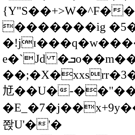
{Y"S��+>W�^F�
�������ig �5
�!jɪ���q�w��
e�`Jd �ܒo��m��1��d|
��;�X�xxsrr�
㝼��U�-��"��zȿ
�E_�7�j��x+9y�
쫝U'�'�