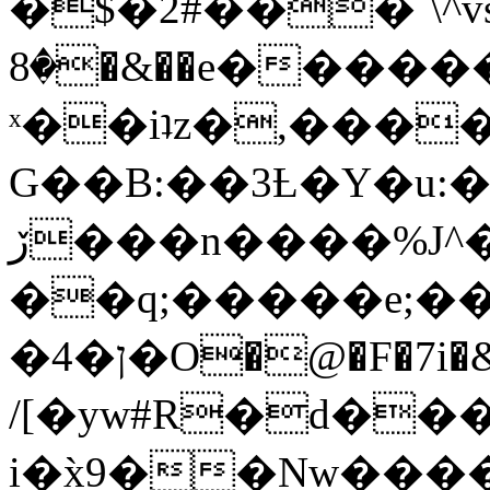
�$�2#���`\^vs
�8�&��e�������:�\���{��9�����g��f�r?
ˣ��iʇz�,���
G��B:��3Ƚ�Y�u:�
ڒ���n����%J^�}
��q;�����e;��
/[�yw#R�d���
i�x̀9��Nw����