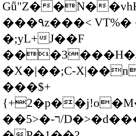
Gǖ"Z��N��v
���٩z���< VT%� �}z�XEu�<ं�Q!
�;yL+J��F
���3���H�J:~�
�X�|��;Ϲ-X|��n
���$+
{+2�p��j!o�
��ר-�<5/D�>�d�����1!u8JP�@TE�
�P�1��?