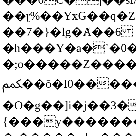
��ɽ%��YxG��q�
��7�}�lg�Ⱥ��6
�h���Y�a�`�0�
�;o�����Z������
ﶻ��ō�I0�����o�b�{L������3����2�O.z���/
�O�g��]i�j��3�u�̨S;�ܳ
{���y������