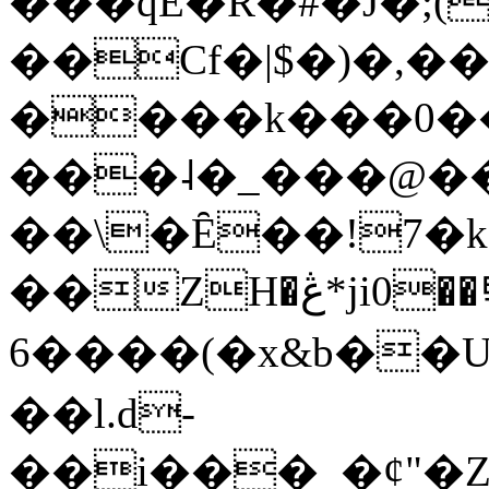
���qE�Ŕ�#�J�;(
��Cf�|$�)�,�
����k���0�
���˨�_���@��
��\�Ȇ��!7�k
��ZH�ڠ*ji0��탃
6����(�x&b��
��l.d-
��i���_�ȼ"�Z�����׋����\�\�w3�|W'�L8y<#�Y�HX�*b��.̏