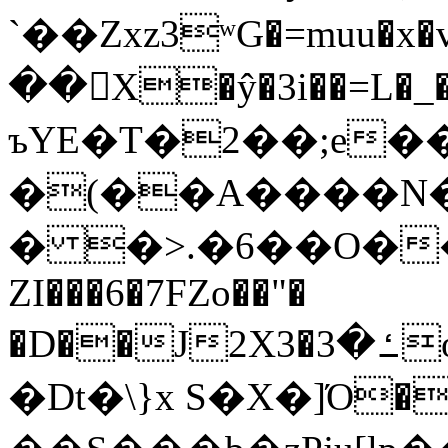
`��Zxz3ʷG�=muu�
��񛆻X�ŷ�3i��=L�
ъYE�T�2��;e�
�(��A����
� �>.�6��O��
ZI���6�7FZo��"�
�D��J2X3�ߑ�3o�|aak�q�@����]�K���w���r;�
�Dt�\}x S�X�]Ό�