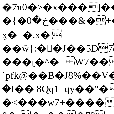
�7π0�>�x���]
�{�خ�0���&�+�zwYFEÙ4�~�_�̾�
ӽ�+�.x�|
��ŵ{:��J��5D7��
���ʈ�^�= W7��
`pfk@��B�J8%��V����\ߤ��/o��d��6b�@��J�tqw3�}>Y]������<�b��̌��{B���~v_v��fT`��88��
�I�� 8Qq1+qy��"�
�<���w󠒪7+�����X�n�F�a��M