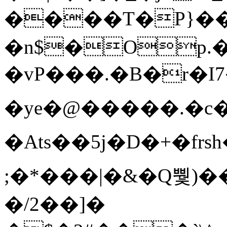
����T�Ρ}�
�n$�Op.
�vP���.�B�r�I7�gp~H
�ye�@��� ��.�c
�Ats��5j�D�+�fr
;�*���|�&�Q뿿)�
�/2��]�