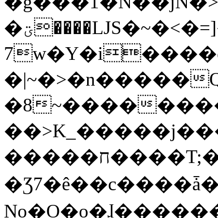
�g���1�N��jN�
�ؾ����ǇS�~�<�=]����^vz��{{��t�%
7w�Y�i����
�|~�>�n�����
�8~��������
��>K_�����j��
�����ח����T;�uU�w��oovW�N�\�v�̓��N��6xz��z^��s�;
�Ʒ7�ê��c����ǡ�Oo
No�O�o�ɺ����