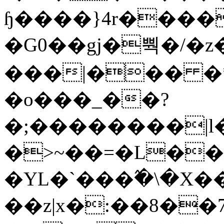
ɧ����}4r����
�G0��gj�뿩�/�z
���|��� �
�o���_��?
�;��������|
�>~��=�L��
�YL�`���߬�\�X�
��z|x�:��8�