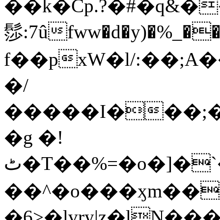
��k�Cp.?�#�q&�
髿:7ûfww�d�y)�%_�����>
f��pxW�l/:��;A
�/
�����I���;�
�g �!
ٹ�T��%=�o�]�`�8mxݽ������˳���0�n̾X'��3ǘ9����������I�&��G�������z>��]�%��/
��^�o���ӽm��ܑ�wOooOn���������
�6>�lvry|z�lN���