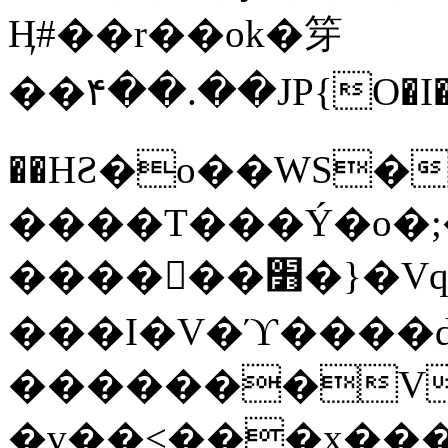
Ӊ#��r��ok�笌
��۴��.��JP{O�I
��ΗƧ�o��WS�
����T���Ý�o�;����������
������׻�}�Vq���j¯���P�.QwO�ｓ
���I�V�ϓ����d
�������V
�v��<���x���ۻ��a���R_�n���