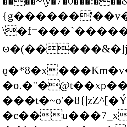
����~\y�7�0���:���&�_DN#�
{g������'��v�
\�f=���`�����
ꧽ�(�����&�]j
ǫ�*8�x���Km�v
�o.�"�@t��xp�
���t�~o'�8{|zZ^[�
�c��u���7_xg{���Q�n4���