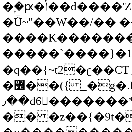
�ۭ�ԗ�ݳ��d����'Z����>!pQ}
�Ǖ~"��W��/�� ��
����K�������
�����`����}�1
�q��{~t2�ʗ��CT؍���������{�~}ur����u�}o����(�:�j���=����{�۝Vo�An��J^��������M\M�'{{l�i
�߼��({ _�g�.Nfӻg����f7z91o^��̤^�>��2�`�:|#dk�{>�>>&�tsw�Nwo�?
٫��d6򆧇�������*��[|^]oo���NW~zz>�X&�u�=K?
�� �z��{�9t�