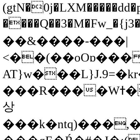
(gtN�0j�LXM�����dd
����Q��3�M�Fw_�{j3��]=����
��&����-���|
<��(��oOɒ���
AT}w���L}J.9=�
���R����Wߙ���o�O���ӯ��������?
상
���k�ntq)���,