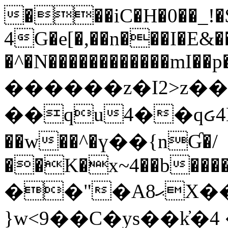
���iC�H�0��_!
4G�e[�,��n���I�E&��
�^�N������������mI��p�
������z�I2>z��
��qu4��qᏽ4H&A
��w��^�ү��{nƓ�/
��K�x~4��b�����
��"�Aޙ8X��M��K�D
}w<9��C�ys��k҆�޼� :���4�� 4�E0���oӮ�