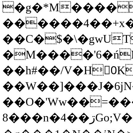
�g�*M����
������4��+x�
��C�$�\�gwUT
�M����'6�ń
��h#��/V�H0ٍK�7'�1�L�A�2
��W��]���J�6jN
��O�'Ww��=���
�8��n�4��ڗGo;V���y��4����n�7�v���Lu�/