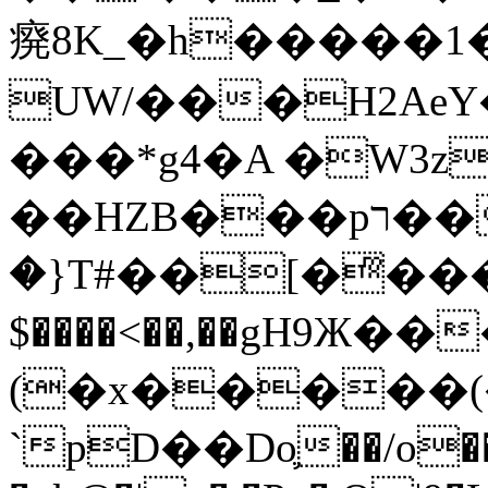
㾱8K_�h�����1
UW/���H2AeY�
���*g4�A �W3z
��HZB���pר��b�wO�N��{@H�m�F{���ۣ��?
�}T#��[�ͫ���
$����<��,��gH9Ж
(�x�����
`pD��Do֛��/o��