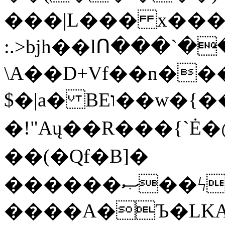
���|L��� x���b
:.>bjh��lՈ���`
\A��D+Vf��n��
$�|a� BEו��w�{���;���q�X��d%�������W� hU�(�1�Ū}9�S�F<��i�L3�;�
�!"Aų��R���{`
��(�Qf�B]�
������ޞ��ϟak��r��_39$�8�p���7�2�yIZ�R��x��/
����A�Ъ�LKA