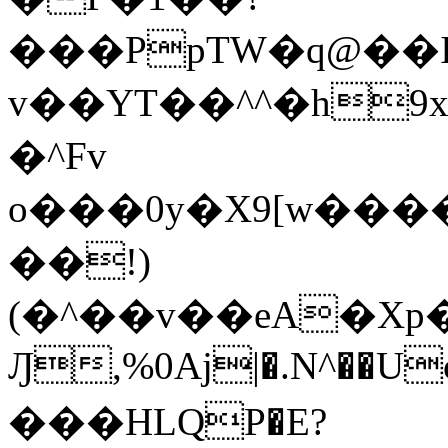
���PpTW�q@��
v��YT��^^�h9x
�^Fv
o���0y�X9[w��
��!)
(�^��v��eA�Xp�>0�+*���h����s�ײT)D$%�AQ�To�*�>W�^�=�.
Ԓ,%0Aj|�.N^��Uc
���HLQP�E?