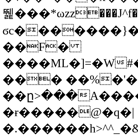
뛡���*ωzz���J^f�o
ϭc�������}��
�
�F�
����ML�]=�W#
��� ��%�'�
��ը>���A����
�ɍ�����@�q�|
�.������h>^^_�