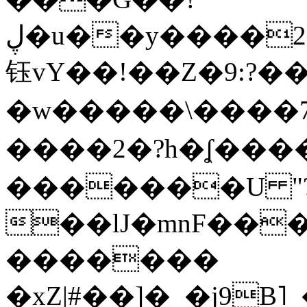
ڸ�u��y����2o�Gc���t!W���k+(���
钰vY��!��Z�9:?� �
�w�����\����7�
����2�?h�ʆ 
�������U "?
��lJ�mnF��
�������
�xZ|#��]�_�j9B