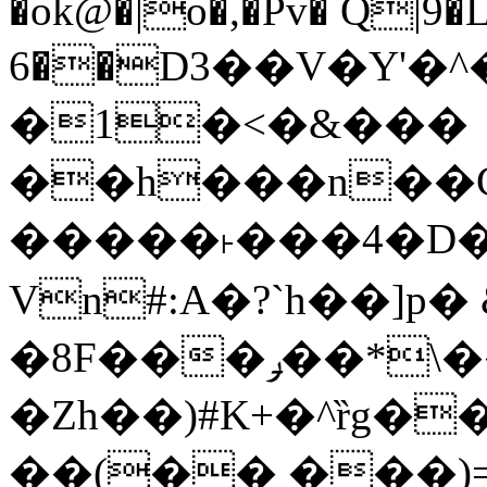
�ok@�|o�,�Pv� Q|9
6��D3��V�Y'�
�1�<�&���
��h���n��Cd
�����˫���4�D�
Vn#:A�?`h��]p�
�8F���ݛ��*\��U��S
�Zh��)#K+�^ȑg�
��(�� ���)=�