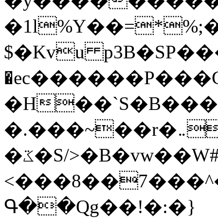
�y�����������
�1l%Y��=*%
$�Kvu p3B�SP�
�ec������P���G
�H��`S�B��
�.���~��r�޼�}�܅�mؕWu���K}
�ػ�S/>�B�vw��W#�I��*]\W��)Ħ�1��fC}
<���8��7���
Գ��Qg��!�:�}