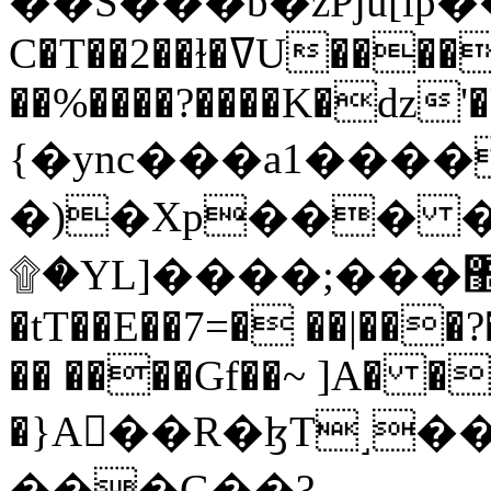
C�T��2��ɫ�ߜU����2�L�����m" �
��%����?����K�ǳ'�
{�ync���a1����
�)�Xp��� �
۩�YL]����;���׿�޽������+��k��o���O�Zt�6�[a��v_r;�b�f���==
�tT��E��7=� ��|���?
�� ����Gf��~ ]A� �
�}A��R�ɮT˼�
���G��?