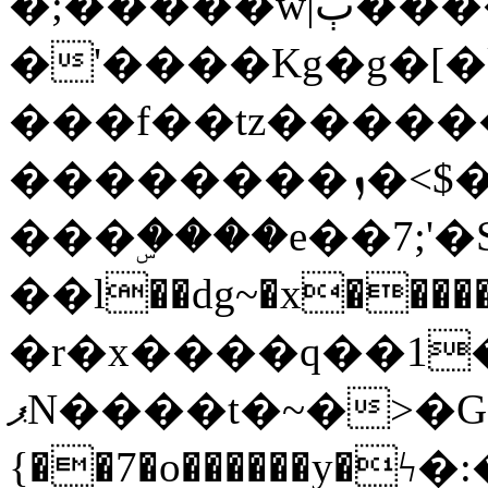
�;�����w|ٻ����<-
�'����Kg�g�[�k
���f��tz�����
��������ܙ�<$��������s���
���ۣ����e��7;'�Sc����ߋv
��l��dg~�x������G��6�{`�g���ݝ
�r�x����q��1
ޕN����t�~�>�G�{�Wރ�sl̞�@x_:�ˏ��՛��zU;wk�F�m�q}
{��7�o������y�