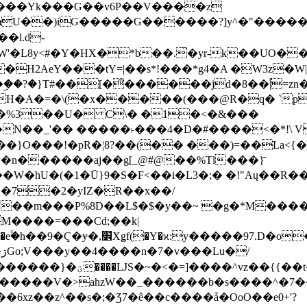
���Yk���G��v6P��V����z
�����G������?]y^�"�������ߠ���/��ZH�ڠ*ji0
�l.d-
H2AeY���tY=|��s*!���*g4�A �W3z�W|
�A�=�\(�x�����(���@R�q� `pD��Do֛�
�Y'�^�%3��U� C\� �1�<�&���
N��_'�� �����˫���4�D�#����<�*!\ Vn
��n������aj��g[_@#@��%Tl���}̄
7��m���P%8D��L$�$�y��~ �g�*M���
M����=���Cd;��k|
�Q�N���9�/��W��]���J�6jN�/
�i����q��=R����7_/
�����V�>ahzW��_������b�s����^�7�