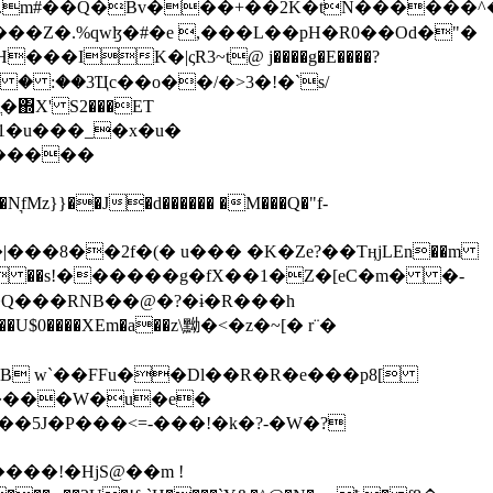
���Z�.%qwɮ�#�e ,���L��pH�R0��Od�"�
��/� � :��3Ҵc��o��/�>3�!�`s/
΍X' S2���ET
�Q���RNB��@�?�ɨ�R���h
X��U$0����XEm�a��z\黝�<�z�~[� r¨�
B w`��FFu��Dl��R�R�e���p8[
�����W�u�e�
���!�HjS@��m !