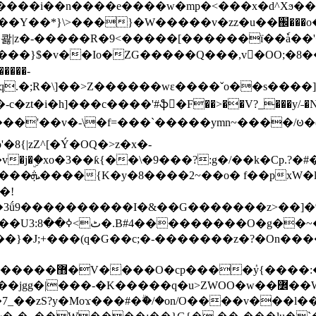
���e����w�mp�<���x�d^Xϧ����a�c��r�ۇ/�^
��*}\>���}�W�����v�zz�u��֌���o����
��콿|z�-�����R�9<�����[������ї��ٗa�
��}$�v��Io�ZG�����Q���,v�OO;�8��
��q.�;R�\]��>Z������wɛ����ˇo��s����
�i�h]���c����'#ֆ�F��>��V?_���y/˗�N�
8{|zZ^[�Ý�OQ�>z�x�-
�Y�ï'�/�/
�!
x�����l~R}
�����}�J;+���(q�G��c;�-�������z�?�On�
�K�����q�u>ZWOO�w��߼��W�a���p�����ޓ���_���r-
7_��zS?y�Moϫ���#�ۗ�/�on/O����v���l