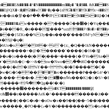
N������������mI��p� "�;�$��. &K����S�vק ������z�I2>z�� �tp��g�T
~:�j�ʡ|��w��^�ү��{nƓ�/��K�x~4��b�����r 1t
���}5ZKѕ��%i3y��n����'���DM^yN�
��@�q�|
08�>z`�{z;_�Q��1kN������\f; �ۭ�ԗ�ݳ��d����
���������+�@�?�����`����}�16�.뗗
p��{�e?�1l%Y��=*%;�l�T���� �C�
�7�w�G�5���]�� �ec������P���G4^�
�W#�I��*]\W��)Ħ�1��fC}
����=/Գ��Qg��!�:�}
��}��G�s�>�oOw�x��9��]��~5��i���>�
�骦t��UU�{�<��Z�.R����w77*jk8{|