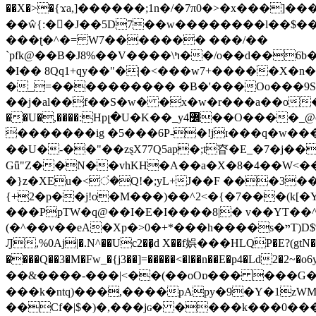
��X�>�{ϫa,]������;1n�/�7π0�>�x���]�����z����/�7?� �{�خ�0���
��ŵ{:��J��5D7��w��������l��$����^������e$
���ʈ�^�= W7������� ���/��
`pfk@��B�J8%��V����\ߤ��/o��d��6b�@��J�tqw3�}>Y]������<�b��̌��{B���~v_v��fT`��88���i⥀��>�����>�ޯ�'�����?
�I�� 8Qq1+qy��"�|�<���w󠒪7+�����X�n�F�a��M<�ح��]��g�����`�s��z�C�
�_=���������� �B�'���Oo���9S�z
��j�al��f��S�w� �x�w�r���a��o���W�1� �Ā5
�������ig �5���6P-�!jɪ���q�w�������z���9��� e�`Jd �ܒo�
��U�-��"��zȿX77Q5ap�;t昚�E_�7�j��
Gǖ"Z��N��vhKH�A��a�X�8�4��W<��7�
{+2�p��j!o�M���)��^2<�{�7���(k[�Y�JT�Z��@`h,�@�
���PpTW�q@��I�E�I����8|� v��YT��^
(�^��v��eA�Xp�>0�+*���h����s�ײT)D$%�AQ�To�*�>W�^�=�.�9�Ύ҇�z�l�E�����F�U��#�X�#�dM���$��;�)0�g�OH�����w�����ҋ��
Ԓ,%0Aj|�.N^��Uc2��̝d X��f娯���HLQP�E?(gtN
����Q��3�M�Fw_�{j3��]=�����<�l��n��E�p4�Ld2�2~�o6y��oy=$7�y�r�
��&����-���|<��(��oOɒ��� ���G�8Bl AT}w���
���k�ntq)���,����pApy�9�Y�1zWM
��Cf�|$�)�,���jɢ� ����k���0�