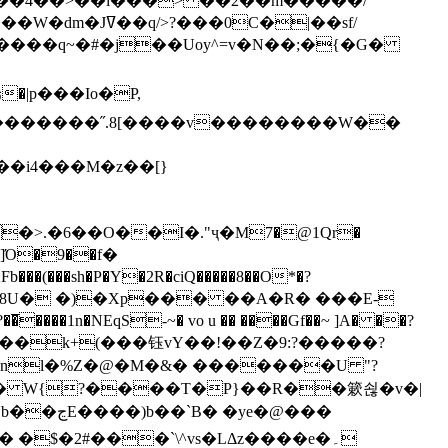
`��4��>��i���> ��2��m�����/
B����q~�#�j��Uoy^=v�N��;�{�G�
�>.�6��O��I�."ҷ�M7�@1Qr�
Fb���(���sh�P�Y�2R�ciQ�����8��O*�?
s����nl�%Z�@�M�&� �������U "?
�U� W{?����T�Ρ}��R��簌쇦�v�|
e�@���
]� �$�2#���`\^vs�LΔz����e�۔