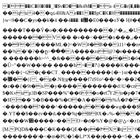
���iC�H�0��_!�$v�D��&4M��a 4G�e[�,��n���I�E&��f��-�^�
��qu4��qᏽ4H&Ae��1��$pC�K�H����������č@QX�
}w<9��C�ys��k҆�޼� :���4�� 4�E0���oӮ� Ӊ#��r��ok�笌��۴��.��JP{O�I�I�M��4�6Џ�3�ꦩ�l���W����/��ΗƧ�o��WS��<$�'�
����T���Ý�o�;����������,|^�ۻ_�U����B�ܭw����:�*|������׻�}�Vq���j¯���P�.QwO�ｓ���I�V�ϓ����d}
�������V�� �v��<���x���ۻ��a���R_�n���뛡���*ωzz���J^f�o�\>���yc-ϭc�������}��(����;/J��K�J�/
�
�F� ����ML�]=�W#�B��i11^��n
��%�'�?��ը>���A����zs@?�ɍ���
�.������h>^^_�&������4��1�6�bUo�o.�� 
�Ǖ~"��W��/�� ����Һ >��?ֿ\}����K�
�q��{~t2�ʗ��CT؍���������{�~}ur����u�}o����(�:�j���=����{�۝Vo�An��J^��������M\M�'{{l�i
�߼��({ _�g�.Nfӻg����f7z91o^��̤^�>��2�`�:|#dk�{>�>>&�tsw�Nwo�?٫��d6򆧇�������*��[|^]oo���NW~zz>�X&�u�=K?��
�z��{�9t�x/�y�����������d:\U�cn
$�Kvu p3B�SP���%"��6�o�rC͆Y2n�p
�H��`S�B���%�O�A���s%Á�P� �.���~��r�޼�}�܅�mؕWu���K}�ػ�S/>�B�vw�
<���8��7���^�����ǫ����wg���$
�.YT��$��zv��ԃ���%ɼ�B
8X�ހ%ޅ��������׏������en�KT��������/����덝
��(��W׋����>��O>�d�%Y�@�@ڻ<�z{rc&׻��z�����AeK�^�����������˩t��=x~
[M.PQD&���C�K���QE��p�ԻX�η^f���
�������\�<�m�PU�5�Ǉ*X��j����=5�_�w�����_�PO��{ޥ�V�ӗ�������� o�t⭟#��w7�p��6