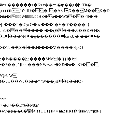
h�~
'~ �}��"�Aޙ8X��M��K�D
�n���^N�g������kwxU� ���
'Z����>!pQ}
VQr?cW
.]7��D%�b/8q?