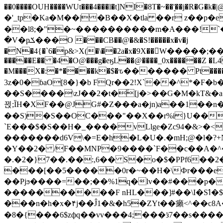
��0����OUH����WUt���4���l�t]NI�8T�~��'͙��j�R�G�k�|@a���
�'_tp�Ka�M��|�B��X�tla ��r z��
��l8;�"�~����������m�A���!`��e���z�
�V�pݎ���O ���CB��@�&�S!�����x�v�j
�N�4{�`6�p&>X(�\��2a�x�9X��򢧰W����
�����E�� �4�O@���g�eӄL��@����_0x������Z �
L4
�M���X�:�*����k�$�ԏ������� Pt����M
3z�0�ɓaO[8�}�b FQr��2!X`��^*�F�
��S����\zJ��2�t�۫[j�>��G�M�kT&�a��J�eK
뀑;ȈH�XF��@JG#�Z���a�jn)a��1��n��ݕ-#�UX��$jفD�D)�p=��ŲQ|V
��S)�S��OC���"��X��r%i}U��g��ᖓ�56�vܚ�
`E���$�S��H�_����vLlge�Zc94�&
�������d6V\�=E�h�L�U�.�mH;@�l�?+N���!#ڊ:�4o��Z�6c���M�m se ���a3
�Y��2� /F��MNP�9����`F��c��A�^�
�.�2�}7��.��:,6�� S�o�$�PPf6�
���[��5�����0r�~��H�\Фr���e�
��Pjϧ����=��;��%1q�lv��#���p�
����������F nHL���]#��\I�Sߗ�$����YǕQ��԰5k�/����LH�\�Ȃ�>��:%u'��3(Y���d�JΕ�gm?�'~V��
���n�h�x�۴j��Ĵ1�&�h5�ZYt��癩<^�� 
�8�{���6$zфq��vv���4;���ӟ7��s�����