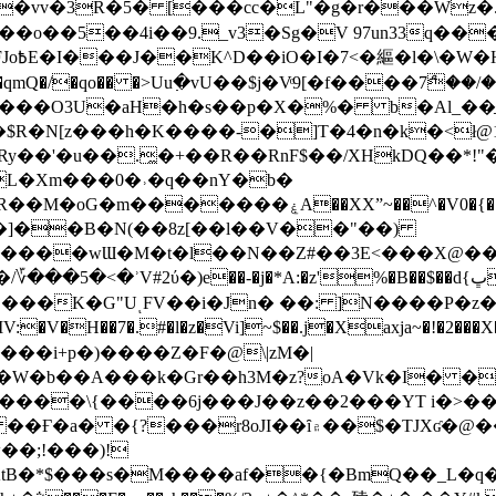
��o��5��4i��9._v3�Sg�V 97un33q��
���?
˞v��qmQ�/�qo�� �>Uu߲�vU��$j�Vͦ9[�f����7ް
���O3U�aH�h�s��p�X�%� b�Al_��ֲ�
]L�Xm���0�˒�q��nY�b�
�V0�{��N͉fMz}}��J�d������ �M���Q�"f-
�"�]��B�N(��8z[��l��V��"��)
�K�G"UͺFV��i�Jn� ��: ]N����P�z
�V�H��7�.#�l�z�Vi]
~$��.j�Xaxja~�!�2���
���i+p�)����Z�F�@\|zM�|
Y�W�b��A���k�Gr��h3M�z?oA�Vk�I� �
5����\{����6j���J��z��2���YT i�>
۾��$�TJXʛ�@���5J�P���<=-���!�k�?-�W�?
�;!���)!
KtB�*$���s�M����af��{�BmQ��_L�q�