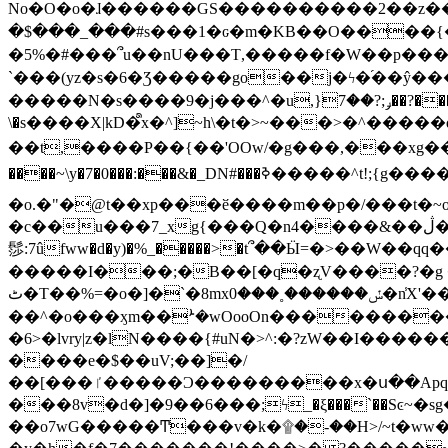
No�O�o�ɺ������GS����������2��z�����i��n�
�$���_���#s���1�ԍ�m�KΒ��O����{��Y
�5%�#���՞u��nU���T,��� ��f�W��p�
`���(yz�s�6�Ʒ�����go��j�ϟ�֜��ŷ���
�����N�s����9�j���^�u,}ݛ;?��7��?�������-
\�s����X|kD�᩺x�^]~h\�t�>~���>�^���
��t,����P��{��'OOw/�g���,���xg��-c�zt
����~\y�7�0���:���&�_DN#���ߢ�����^t!;{g������'��v�-\�f=���`�����ymn~����/ꧽ�(�����&�]j��/ǫ�*8�x���Km�v�m�I}
�o.�"�@t��xp���ӗ����m��p�/���t�~o'�
�c��u���7_xg{���Q�n4����&��ڷ�v�j�ۣ�xo�3��ƙ{��\�9���?:g�/��k�Cp.?�#�q&��m����=
髿:7ûfww�d�y)�%_�����>�t՞��Ӹ=�>��W��qq����ܞ����{K�y�8����2~��o� f��pxW�l/:��;A��:;}z��2Ly���
�����I���;�B��[�q�ʐV����?�g 
ٹ�T��%=�o�]�`�8mxݽ������˳���0�n̾X'��3ǘ9����������I�&��G�������z>��]�%��/
��^�o���ӽm��ܑ�wOooOn����������U3:ٹ>ߦ��8�.B#4���������O�g��~��<{�_��N���}y�
�6>�lvry|z�lN����{#uN�>^:�?zW��I��
����e�$��uV;��]�/
��[���ٵ�����Ͻ���������x�ս��Apq�����޻�V����O�cp����ٝy{����:�k�ןNݯOOCyx6���&���?���s���
���8v�d�]�9��6���;ϟ_�ξ���`��Sͼ~�sg��jgg�|���-
��o7wG�����Ͳ���v�k�۩�-��H>/~t�ww�