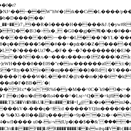
Ǌ^��~��W"hW�}rk��Cr�L����/p��
�ן�4�O�@�F�7i�&�6�īw�:o���X(�������~�~�y���_��=��rۏ7t��R�ΰ����H����
�&J /[�yw#
Q� �B\3�>x�_ �G0��gj�뿩�/�z�#�
�
�������|�>~��=�L���?�YL�`���߬
�w8�q��t���5��#��+�pʣ�6�Z����\�
j]m��N��ԉ�~���x���eo�1Z���/�Z
eWH����8��E09�"e�sw������a0�ci:�j
�X/e��mj�����[t�Rd{�Y�����Ϣ���7[�؏ܡ
���?}���W�L��֍Z�@z��m�]��b*�k[;�
|�z]�n/�d9�Ro4���^�Lӎ>^Ɋ��=kjfǔ�d
�P�����kV�-���q�^$cd �����YQIm����f
:� %�Xl-�H��赑Fq���p�=9p�`�2z�<�A
�wfI���� u0�˗a>vdUp�|��$�ؐ�&` ����