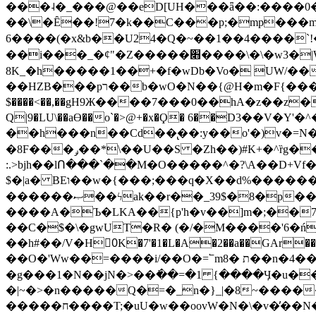
���˨�_���@��eD[UH���ǟ��:����0
��\�Ȇ��!7�k��C���p;�mp���mU��)iG
6����(�x&b��U24�Q�~��1��4����`!�
��i���_�ȼ"�Z�����׋����\�\�w3�|W'�L8y<#�Y�HX�*b��.̏�yr-k��UO����@����� `㾱
8K_�h�����1��+�f�wDb�Vo� UW/���
��HZB���pר��b�wO�N��{@H�m�F{���ۣ��?�}T#��[�ͫ������jd�8��֠|=zn��=�ϸV5n~:�q~?'�
$����<��,��gH9Ж����7���0��hA�z��z�H
Q|9�LU\��aƟ��o`�>@+�x�Ϙ� 6��D3��V
��h���n��Cd��̢��:y��o'�)v�=N�
�8F���ݛ��*\��U��S �Zh��)#K+�^ȑg���}O���!�pR�¦8?��(�� ���)=��La<{� ;^�{~�?���|L��� x���bB�7z;�h
:.>bjh��lՈ���`��M�O�����^�?\A��D+Vf
$�|a� BEו��w�{���;���q�X��d%�������W� hU�(�1�Ū}9�S�F<��i�L3�;� �!"Aų��R���{`Ė�@�X��WF�F�s��˼-��(�Qf�B]�
������ޞ��ϟak��r��_39$�8�p���7�2�yIZ�R��x��/
����A�Ъ�LKA��{p'h�v��]m�;��
��C�$�\�gwUT�R� (�/�M����'6�ń
��h#��/V�H0ٍK�7'�1�L�A�2��a��GAr���e۟�h��9�Ҁ�ɏ�,׾Xǥf(�Y�ϰ:y�����97.D�o
��O�'Ww��=����i/��O�=՟mת �8��n�4��ڗGo;V���y��4����n�7�v���Lu�/
�g���1�N��jN�>��߭��=�1 {����Ӌ�u�������}�ؾ����ǇS�~�<�=]����^vz��{{��t�% 7w�Y
�|~�>�n�����Q�=�_n�}
_|�8~����
�����ח����T;�uU�w��oovW�N�\�v�̓��N��6xz��z^��s�; �Ʒ7�ê��c����ǡ�OoO��e0+'?