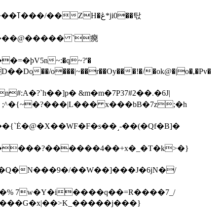
��탃
�/o���|~��r��Oy���!�/�ok@�|o�,�Pv�
#:A�?`h��]p� &m�m�7P
37#2��.�6J|
����?������4��+x�_�T�k>�}
���G�x|��>K_�����j���}