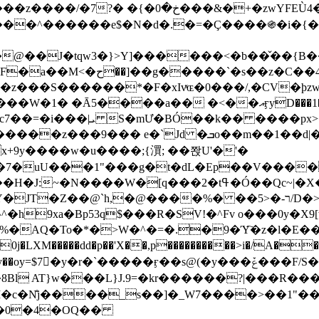
&�+�zwYFEÙ4�~�_�̾� ӽ�+�.x�|
�N�d�.�=�Ç����֍�i�{���fZV�nw�����ەys��2��`m��
�4�;�^�� 8�s�q���7?
���S������*�F�xIvͯɶ�0���/,�CV�ϸzw
����a�� �<��އӻyD���1�KS�w���!
��U�,����:Hpլ�U�K��_y4߼��O����_@c7��=�i���|ܝ S�mƯ�BÓ��k�� ����p
x
�m��1��d|��;�X�xxsrr�3��J�I�@3g�g��㝼
x+9y����w�u����;{㵋; ��쫝U'�'�
uU���1"���g�t�dL�Ep��V�����8u� ��
�}z�XEu�<ं�Q!�;yL+J��F �
���%� ��ר-�<5/D�>�d�����1!u8JP�@TE� �P�1��?
^�h9xa�Bp53q$���R�ЅV!�^Fv o���0y�
�0j�LXM�����dd�p��'X��,p����������>i�/A���
`�����ӻ��s@(�y���ݞ���F/S��_T��Õ�������w��h�'U��_��L!
L}J.9=�kr������?|���R����Wߙ���o�O���ӯ�����
�c�N̐j����_s��]�_W7����>��1"��
��0�4�OQ��