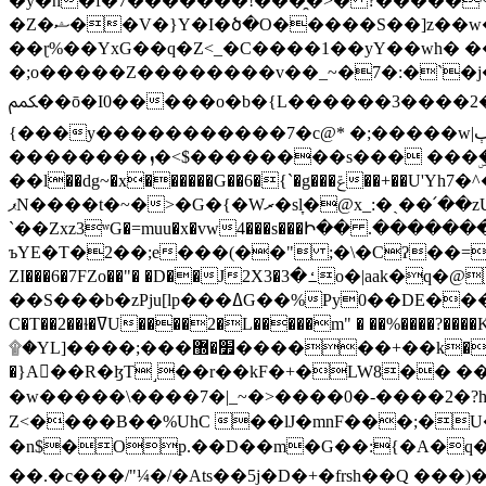
�y�h�f�7�������!���̯�>� ?�����
�Z�ޝ��V�}Y�I�ծ�O�����S��]z��w��7�޷�����h���u��7w.ϻ���8X��ͮ�����W�dm�Jߜ��q/>?���0C�|��sf/
��ɽ%��YxG��q�Z<_�C����1��yY��wh� �
�;o�����Z��������v��_~�7�:�`�j�����
ﶻ��ō�I0�����o�b�{L������3����2�O.z���/�O�g��]i�j��3�u�̨S;�ܳ��������kژ�|p���Io�P,
{���y�����������7�c@* �;�����w|ٻ����<-�'����Kg�g�[�k�)ܹ�X?���f��tz�������˝.8[����v��������W��
��������ܙ�<$��������s��� ���ۣ����e��7;'�Sc����ߋvf������g�2ޓ�?
��l��dg~�x������G��6�{`�g���ݝ��+��U'Yh7�^�8'�o��|�r�x����q��1�g������i����i4���M�z��[}
ޕN����t�~�>�G�{�Wރ�sl̞�@x_:�ˏ��՛��zU;wk�F�m�q}{��7�o������y�ϟ�:�������
`��Zxz3ʷG�=muu�x�vw4���s���Ի�� .�������
ъYE�T�2��;e���(��" ;�\�Cʔ��=
ZI���6�7FZo��"� �D��J2X3�ߑ�3o�|aak�q�@����]�K���w���r;� �Dt�\}x S�X�]Ό�9��f�
��S���b�zPju[lp���ߡG��%Py
C�T��2��ɫ�ߜU����2�L�����m" � ��%����?����K�ǳ'�U4�?ü�Ġ����q־{�ync���a1�����T-�8U� �)�Xp��� ��A�R� ���E-
۩�YL]����;���׿�޽������+��k��o���O�Zt�6�[a��v_r;�b�f���== �tT��E��7=� ��|���?��̅����1n�NEqS-~� vo u �� ����Gf��~ ]A� ��?
�}A��R�ɮT˼��r��kF�+�LW8�� ���G��?ڸ�u��y����2o�Gc���t!W���k+(���钰vY��!
�w�����\����7�|_~�>�� ��0 �-����2
Z<����B��%UhC ��lJ�mnF���;�
�n$�Op.��D��m�G��:{�A�q��/�vP���.�B�
��.�c���/"¼�/�Ats��5j�D�+�frsh��Q ���