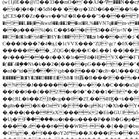
(w{1j0E��@i'��33��mO�`��AJ�ʸߜ���N��e;�vv�3R�5� [���cc�L"�g�r���Wz�.m#��Q�Bv���+��2K�tN������^�}y������Q�ۅUbB,���j�зb*��Q"�zӦc��Y�, B]!hI�KZ�T�5/
�ri�]�#�{\�5dM��ʿ��sy�3ZO�6����%�
냢CES�Ԟ�Zz��wv��%F�R����"5����i FJo߿E�I���J��K^D��iO�I�7<�䌔�l�\�W�H���IK�|ςR3~t@ j����g�E�
�t5��L��(�&wu9��z��2��od�R,%��VN7q�i�m
��ρ���%)�k C��$��(l3��4n+N'� 
��C�d�3o�s6��HY�c0��7��ܭt b���o�;i`�$R�N[z���h�K����-�]T�4�n�k�<ł@1�u���_�x�u�
C���J���ܮ�4�7{�1cVVX���"Z[I^gc? �0X�Ry��'�u��.̼�+��R��RnF$��/XHkDQ��*!"�����
�����#��_:ZQG�(�
j��/C�L��1 ��]��
�v������z��X�!n�Fd�H[l VX��F`R��M�oG�m�������ۼA��XXˮ~��^
�(\��`4�ۣ��Nƾ�k��2�[����pG���(�)
�ed�"td�٥��^(pb��l���7�c8=�U���\Q����wƜ�M�t�l��N��Z#��3E<���X@��|���8��2f�(� u��� �K�Zе?��TӊjLEn��m
�|�����(�Y�2��D���\E�S8/� וH䨺�B���9��u��/؆���5�<�ʾV#2ύ�)e��-�j�*A:�z'%�B��$��d{ڀ ��s!������g�fX��1�Z�[eC�m� �-
�%�J������ �w��A�C��t�n5@��
��l'��0��{��l2?�e�9�"�Z��1�b*�;�ІV:
��(:RL�b��Z[8̦�cg��0�2T,��4HϏ�+k��
�g#n��3�K�OnV)�j��cpK(^J�Xh��
�,���(���9xX���x2�Eù�GU3a
�Uj�\Fؒ�����ou�t��ss����P��J8�G�p� ��Ғ�a� �{?���r8oJI��ȋ
����,d���#�|��WR~�,�{��@�bw�
�Og�_�f���oY2ԁ*a��,K
���(io��x