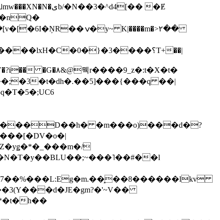
��3�^d4[�� �Ɇ
I�nQ�
�y~ K|����m�>٢��
��lxH�C�0�}�3����؟T+��|
�V�?i�� �G�۸&@뭭r����9_z�:t�X�t�
i��;�3�t�dh�.��5]���{���q ��|
�=���D��h� �m���o)���d�?
Z�yǥ�*�_���m�/
�N�T�y��BLU��;~���˥��#��l
��7��%���L:Eg�m.��̝��8������lkv
*�t�h��