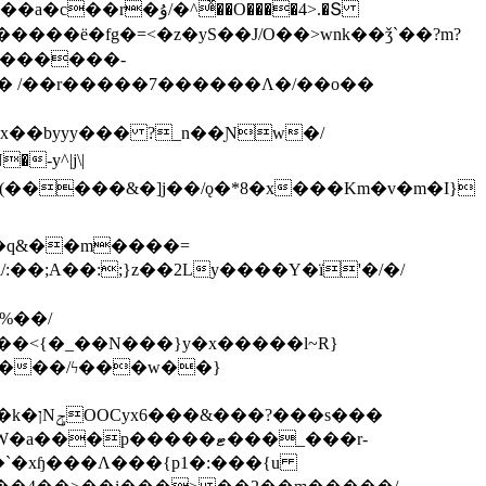
ͯ��O����4>.�Տ
�ё�fg�=<�z�yS��J/O��>wnk��ǯ`��?m?
�'������-
 /��r�����7������Λ�/��o��
]x��byyy��� ?_n��Ɲw�/
-y^|j\|
�����/ϟ���w��}
��`�xɧ���Λ���{p1�:���{u