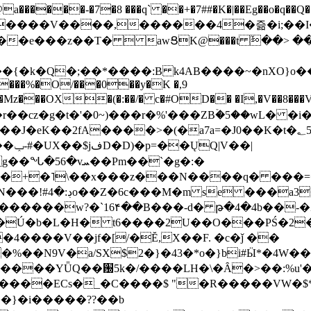
���-�7�8 ���q` ��+�7##�K�|��Eg��o�q��Q�˩mw���XN�N�یb/�N
p�e����V����,������4�즒�i;��
�T�  awՑK@���t ٚ��> ��[v�[�6I�ŅR��ݍ
�;���{�k�Q�;��*����:B k4AB����~�nXO}o���
���%�O/���0��y�K �,9
z���OX�(�:��/� c�#OD�� �I,�V��8��
b�r��cz�g�t�'�0~)���r�%'���ZBۡ�5��wL� �
��2fA����>�(�a7a=�J0��K�t�؂5q�T�5�;UC6
��|
�Pm��`�g�:�
>�<�+�˥\��x���z���N����q� ��
���[�DV�o�|
�����w?�`16۴��B���-d� թ�4�4b��-�
�2�Ú�b�L�H� t6����2U��O���PŚ�2
4����V��jf�[/�Ĕ,X��F. �c�ǰ ��
�%��N9V�a/
SX$2�}�43�*o�}bi#Ӹ*�4W
c8A����ECs�_�C����$ "�R�����VW�$
}�i�����??��b