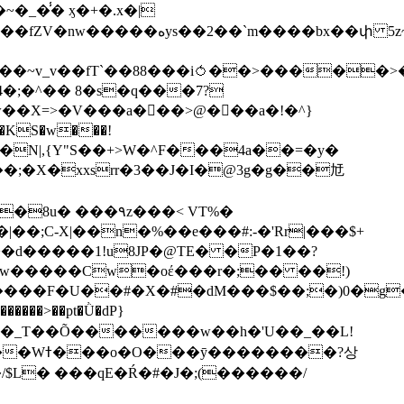
��bx��փ 5z~�>�y4N/
��X=>�V���a��ً�>@���a�!�^}
>�N|,{Y"S��+>W�^F���4a��=�y�
�٩z���< VT%�
��3���H�J:~�N����W�[q���2�tߟ�Ó��Qc~|�X�|��;Ϲ-X|��n�%��e���#:-�
'Rr|���$+
X9[w�����Cw�oέ���r�;�� ��!)
�����>��pt�Ǜ�dP}
���?상
/$L� ���qE�Ŕ�#�J�;(������/