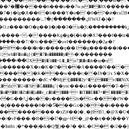
~�-�_��W����;��}G{�,��˳���lu�
�7�}�lg�Ⱥ��6 �h���Y�a�`�0�7�ͷ�cu
����\߸7�{�������ڮI'WAT�]�?
���/��񛆻X�ŷ�3i��=L�_�o7]�|�o�ӝ�ш�o
a������X�x�K�!?�(��A����N�� � 
0��DE�����:�����>�dCᔵ�Mj)[j���l�2y^�(
��� vJ��NiX
��Z�9:?� ����?
�?h�ʆ �������8�9�5֟���Gx�2���
U�� ������� �xZ|#��]�_�j9B˥_�@X
r�I7�gp~H�_@��r(��]���Yb��ڃE����)b��`B� �y
)��$яȢn ;�*���|�&�Q뿿)��?� �K.�C� �/2��