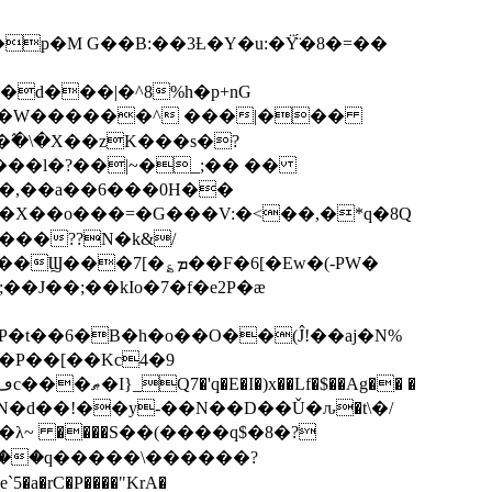
p�M G��B:��3Ƚ�Y�u:�Ÿ̈́�8�=��
R�d���|�^8%h�p+nG
�W������^ ���|���
�\�X��zK���s�ּ?
���l�?��|~�_;�� ��
k�X��o���=�G���V:�<��,�*q�8Q
���??N�k&/
��F�6[�Ew�(-PW�
�J��;��kIo�7�f�e2P�ӕ
��P��[��Kc4�9
��N�d��!��y-��N��D��Ǔ�ԉ�t\�/
�λ~ ����S��(����q$�8�?
��q�����\������?