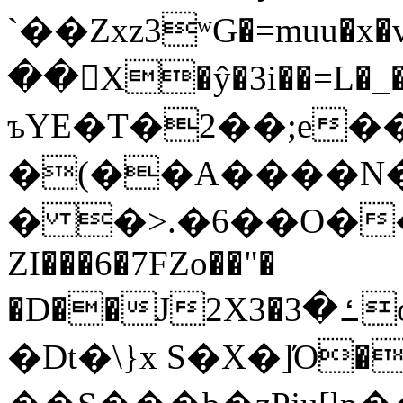
`��Zxz3ʷG�=muu�
��񛆻X�ŷ�3i��=L�
ъYE�T�2��;e�
�(��A����
� �>.�6��O��
ZI���6�7FZo��"�
�D��J2X3�ߑ�3o�|aak�q�@����]�K���w���r;�
�Dt�\}x S�X�]Ό�