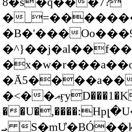
8�s�q���7?
�_=�����
�B�'���Oo���9
�^}��j�al��f
�x�w�r���a�
�Ā5����a��
�<��އӻyD���1�KS�w���!
��U�,����:Hpլ�U�K��_y4߼��O���
ܝ S�mƯ�BÓ�