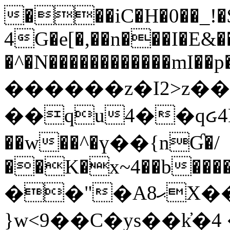
���iC�H�0��_!
4G�e[�,��n���I�E&��
�^�N������������mI��p�
������z�I2>z��
��qu4��qᏽ4H&A
��w��^�ү��{nƓ�/
��K�x~4��b�����
��"�Aޙ8X��M��K�D
}w<9��C�ys��k҆�޼� :���4�� 4�E0���oӮ�