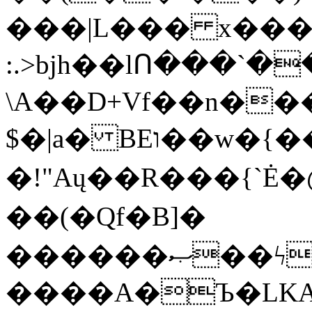
���|L��� x���b
:.>bjh��lՈ���`
\A��D+Vf��n��
$�|a� BEו��w�{���;���q�X��d%�������W� hU�(�1�Ū}9�S�F<��i�L3�;�
�!"Aų��R���{`
��(�Qf�B]�
������ޞ��ϟak��r��_39$�8�p���7�2�yIZ�R��x��/
����A�Ъ�LKA