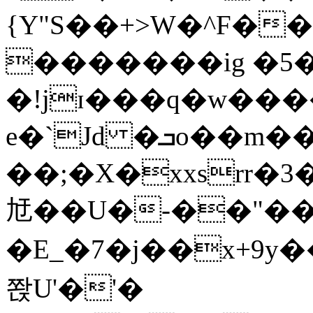
{Y"S��+>W�^F�
�������ig �5
�!jɪ���q�w��
e�`Jd �ܒo��m��1��d|
��;�X�xxsrr�
㝼��U�-��"��zȿ
�E_�7�j��x+9y�
쫝U'�'�