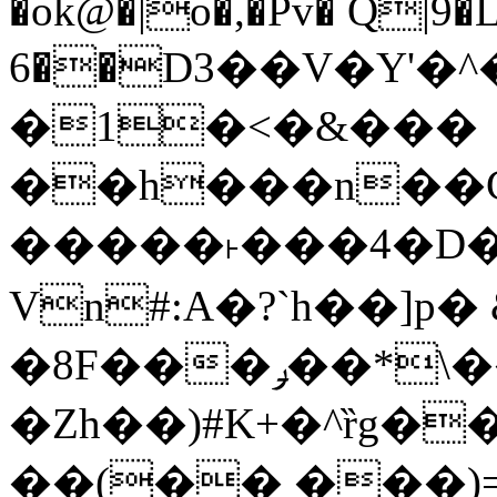
�ok@�|o�,�Pv� Q|9
6��D3��V�Y'�
�1�<�&���
��h���n��Cd
�����˫���4�D�
Vn#:A�?`h��]p�
�8F���ݛ��*\��U��S
�Zh��)#K+�^ȑg�
��(�� ���)=�