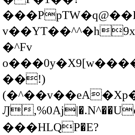
���PpTW�q@��
v��YT��^^�h9x
�^Fv
o���0y�X9[w��
��!)
(�^��v��eA�Xp�>0�+*���h����s�ײT)D$%�AQ�To�*�>W�^�=�.
Ԓ,%0Aj|�.N^��Uc
���HLQP�E?