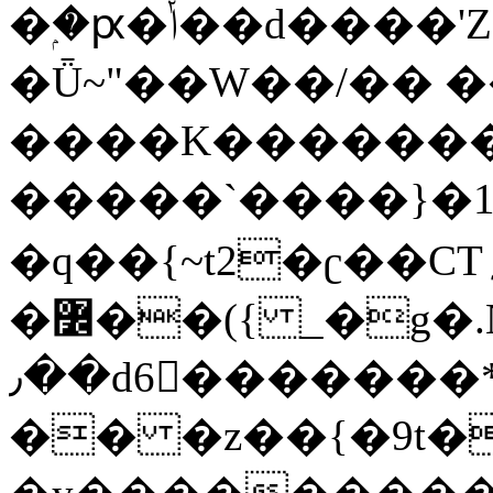
�ۭ�ԗ�ݳ��d����'Z����>!pQ}
�Ǖ~"��W��/�� ��
����K�������
�����`����}�1
�q��{~t2�ʗ��CT؍���������{�~}ur����u�}o����(�:�j���=����{�۝Vo�An��J^��������M\M�'{{l�i
�߼��({ _�g�.Nfӻg����f7z91o^��̤^�>��2�`�:|#dk�{>�>>&�tsw�Nwo�?
٫��d6򆧇�������*��[|^]oo���NW~zz>�X&�u�=K?
�� �z��{�9t�