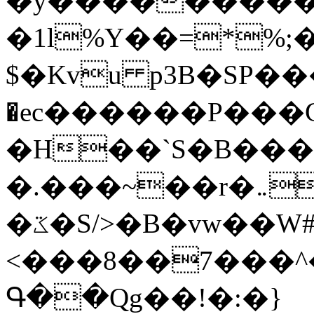
�y�����������
�1l%Y��=*%
$�Kvu p3B�SP�
�ec������P���G
�H��`S�B��
�.���~��r�޼�}�܅�mؕWu���K}
�ػ�S/>�B�vw��W#�I��*]\W��)Ħ�1��fC}
<���8��7���
Գ��Qg��!�:�}