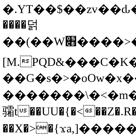
�.YT��$��zv��ԃ
����덝
��(��W׋����>��O>�d�%Y�@�@ڻ<�z{rc&׻��z�����AeK�^�����������˩t��=x~
[M.PQD&���C�K
��G�s�>�oOw�x�
�������\�<�m�PU�5�Ǉ*X�
骦t��UU�{�<��Z�.R�
��X�>�{ϫa,]�����