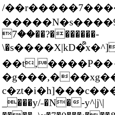
/��r�����7��
�����N�s����9�j
��7��?�������-
\�s����X|kD�᩺x
��t,����P��{
�g���,���xg�
c�zt�i�h]���c���
_���y/˗�N�-y^|j\|