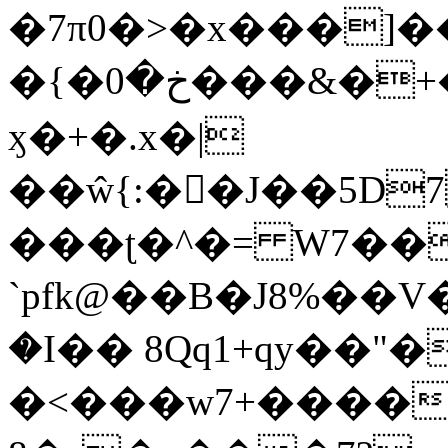
�7π0�>�x���]
�{�خ�0���&�+�zwYFEÙ4�~�_�̾�
ӽ�+�.x�|
��ŵ{:��J��5D7��
���ʈ�^�= W7��
`pfk@��B�J8%��V����\ߤ��/o��d��6b�@��J�tqw3�}>Y]������<�b��̌��{B���~v_v��fT`��88��
�I�� 8Qq1+qy��"�
�<���w󠒪7+�����X�n�F�a��M