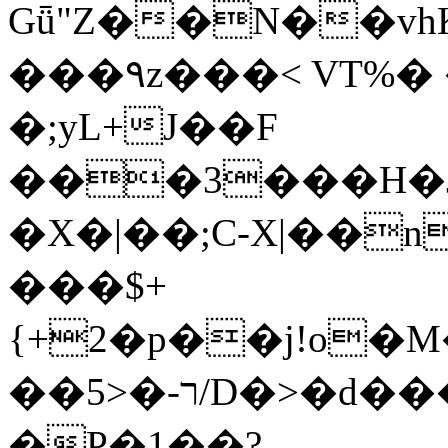
Gǖ"Z��N��v
���٩z���< VT%� �}z�XEu�<ं�Q!
�;yL+J��F
���3���H�J:~�
�X�|��;Ϲ-X|��n
���$+
{+2�p��j!o�
��ר-�<5/D�>�d�����1!u8JP�@TE�
�P�1��?