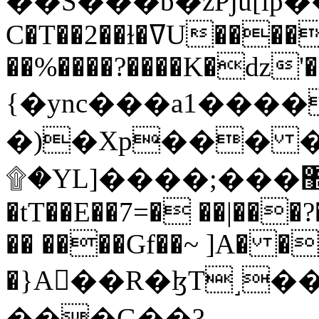
C�T��2��ɫ�ߜU����2�L�����m" �
��%����?����K�ǳ'�
{�ync���a1����
�)�Xp��� �
۩�YL]����;���׿�޽������+��k��o���O�Zt�6�[a��v_r;�b�f���==
�tT��E��7=� ��|���?
�� ����Gf��~ ]A� �
�}A��R�ɮT˼�
���G��?