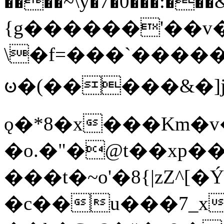
����~\y�7�0���:���&�_DN#�
{g������'��v�
\�f=���`�����
ꧽ�(�����&�]j
ǫ�*8�x���Km�v
�o.�"�@t��xp�
���t�~o'�8{|zZ^[�
�c��u���7_xg{���Q�n4���