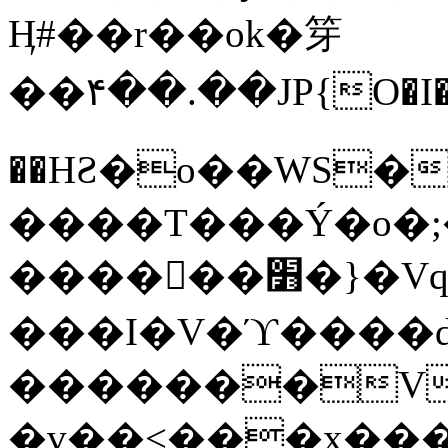
Ӊ#��r��ok�笌
��۴��.��JP{O�I
��ΗƧ�o��WS�
����T���Ý�o�;����������
������׻�}�Vq���j¯���P�.QwO�ｓ
���I�V�ϓ����d
�������V
�v��<���x���ۻ��a���R_�n���