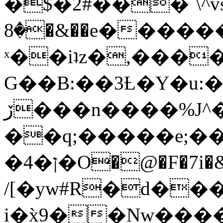
�$�2#���`\^vs
�8�&��e�������:�\���{��9�����g��f�r?
ˣ��iʇz�,���
G��B:��3Ƚ�Y�u:�
ڒ���n����%J^�}
��q;�����e;��
/[�yw#R�d���
i�x̀9��Nw����