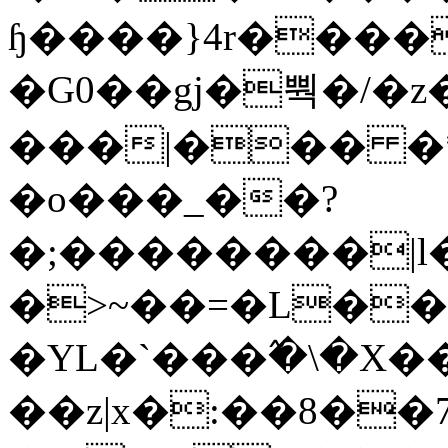
ɧ����}4r����
�G0��gj�뿩�/�z
���|��� �
�o���_��?
�;��������|
�>~��=�L��
�YL�`���߬�\�X�
��z|x�:��8�