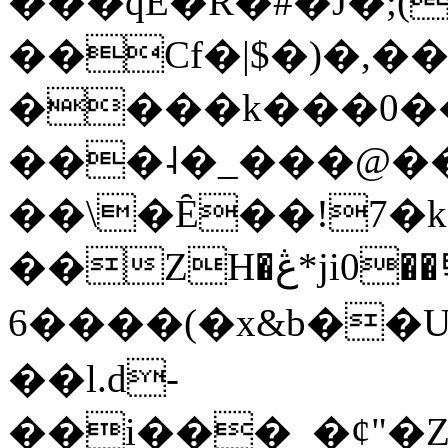
���qE�Ŕ�#�J�;(
��Cf�|$�)�,�
����k���0�
���˨�_���@��
��\�Ȇ��!7�k
��ZH�ڠ*ji0��탃
6����(�x&b��
��l.d-
��i���_�ȼ"�Z�����׋����\�\�w3�|W'�L8y<#�Y�HX�*b��.̏