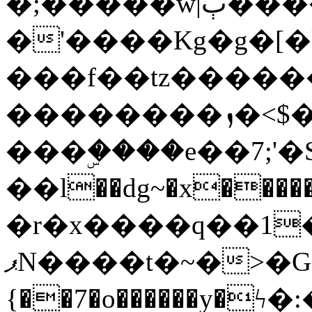
�;�����w|ٻ����<-
�'����Kg�g�[�k
���f��tz�����
��������ܙ�<$��������s���
���ۣ����e��7;'�Sc����ߋv
��l��dg~�x������G��6�{`�g���ݝ
�r�x����q��1
ޕN����t�~�>�G�{�Wރ�sl̞�@x_:�ˏ��՛��zU;wk�F�m�q}
{��7�o������y�