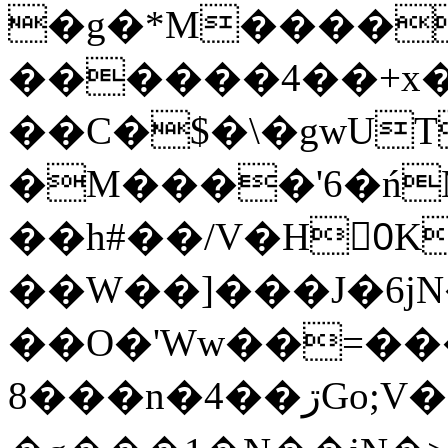
�g�*M����
������4��+x�
��C�$�\�gwUT
�M����'6�ń
��h#��/V�H0ٍK�7'�1�L�A�2
��W��]���J�6jN
��O�'Ww��=���
�8��n�4��ڗGo;V���y��4����n�7�v���Lu�/