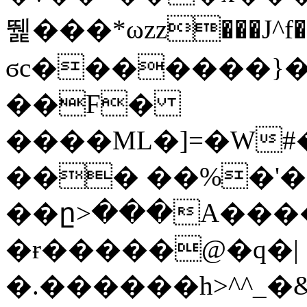
뛡���*ωzz���J^f�o
ϭc�������}��
�
�F�
����ML�]=�W#
��� ��%�'�
��ը>���A����
�ɍ�����@�q�|
�.������h>^^_�