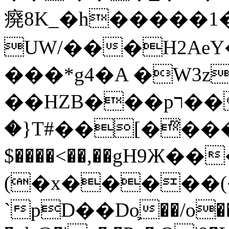
㾱8K_�h�����1
UW/���H2AeY�
���*g4�A �W3z
��HZB���pר��b�wO�N��{@H�m�F{���ۣ��?
�}T#��[�ͫ���
$����<��,��gH9Ж
(�x�����
`pD��Do֛��/o��