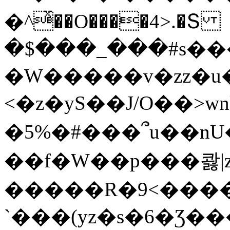
�^ͯ��O����4>.�Տ
�$���_���#s��
�W�����v�zz�u�
<�z�yS��J/O��>wn
�5%�#���՞u��nU
��f�W��p���콿|z
�����R�9<����
`���(yz�s�6�Ʒ�