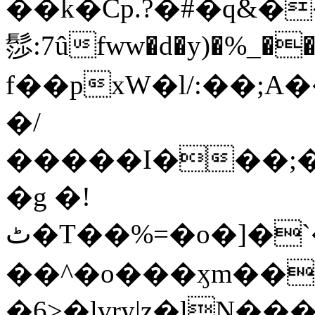
��k�Cp.?�#�q&�
髿:7ûfww�d�y)�%_�����>
f��pxW�l/:��;A
�/
�����I���;�
�g �!
ٹ�T��%=�o�]�`�8mxݽ������˳���0�n̾X'��3ǘ9����������I�&��G�������z>��]�%��/
��^�o���ӽm��ܑ�wOooOn���������
�6>�lvry|z�lN���