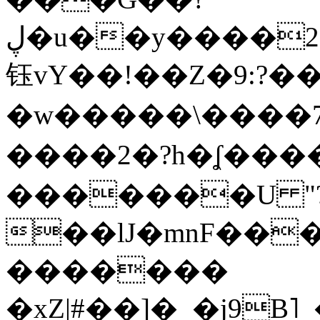
ڸ�u��y����2o�Gc���t!W���k+(���
钰vY��!��Z�9:?� �
�w�����\����7�
����2�?h�ʆ 
�������U "?
��lJ�mnF��
�������
�xZ|#��]�_�j9B