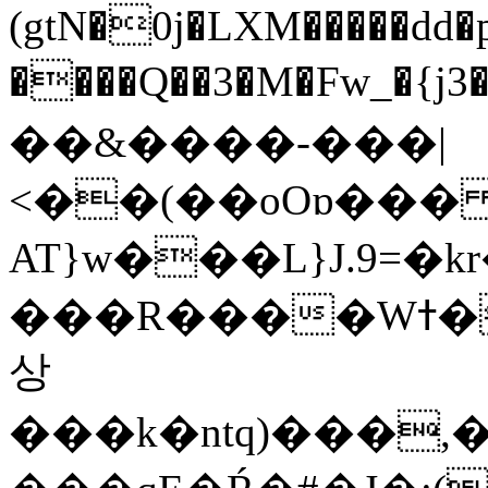
(gtN�0j�LXM�����dd
����Q��3�M�Fw_�{j3��]=����
��&����-���|
<��(��oOɒ���
AT}w���L}J.9=�
���R����Wߙ���o�O���ӯ��������?
상
���k�ntq)���,