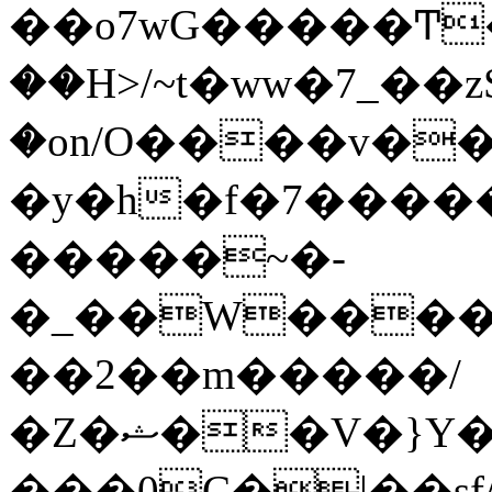
��o7wG�����Ͳ
��H>/~t�ww�7_��z
�on/O����v�
�y�h�f�7����
�����~�-
�_��W����;
��2��m�����/
�Z�ޝ��V�}Y�I�ծ�O�����S��]z��w��7�޷�����h���u��7w.ϻ���8X��ͮ�����W�dm�Jߜ��q/>?
���0C�|��sf