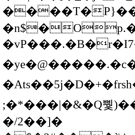
����T�Ρ}�
�n$�Op.
�vP���.�B�r�I7�gp~H
�ye�@��� ��.�c
�Ats��5j�D�+�fr
;�*���|�&�Q뿿)�
�/2��]�