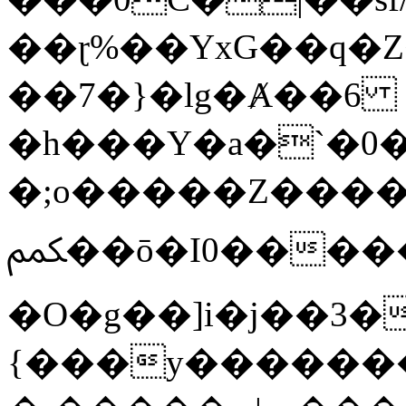
��ɽ%��YxG��q�
��7�}�lg�Ⱥ��6
�h���Y�a�`�0�
�;o�����Z������
ﶻ��ō�I0�����o�b�{L������3����2�O.z���/
�O�g��]i�j��3�u�̨S;�ܳ
{���y������