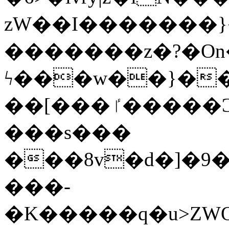
zW��I�������}�
�������z�?�O
ϟ���w��}��
��[���ٵ�����Ͻ���������x�ս��Apq�����޻�V����O�cp����ٝy{����:�k�ןNݯOOCyx6���&���?
���s���
���8v�d�]�9��6
���-
�K�����q�u>ZWOO�w��߼��W�a���p��