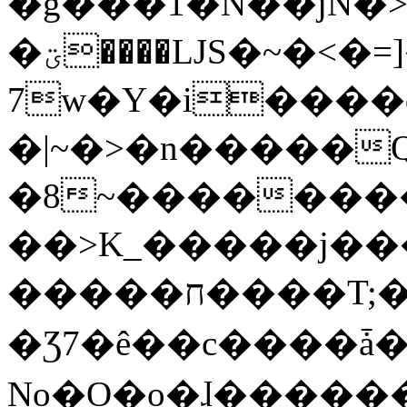
�g���1�N��jN�
�ؾ����ǇS�~�<�=]����^vz��{{��t�%
7w�Y�i����
�|~�>�n�����
�8~��������
��>K_�����j��
�����ח����T;�uU�w��oovW�N�\�v�̓��N��6xz��z^��s�;
�Ʒ7�ê��c����ǡ�Oo
No�O�o�ɺ����