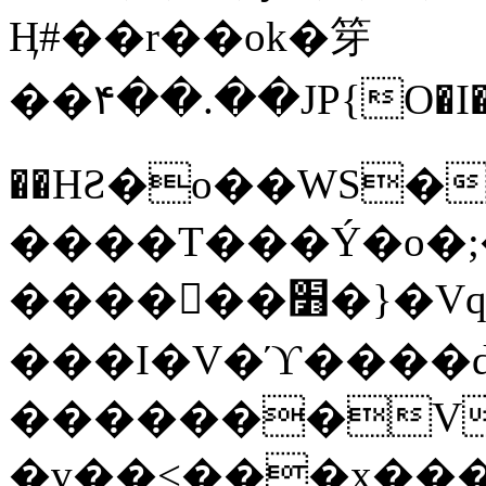
Ӊ#��r��ok�笌
��۴��.��JP{O�I
��ΗƧ�o��WS�
����T���Ý�o�;����������
������׻�}�Vq���j¯���P�.QwO�ｓ
���I�V�ϓ����d
�������V
�v��<���x���ۻ��a���R_�n���