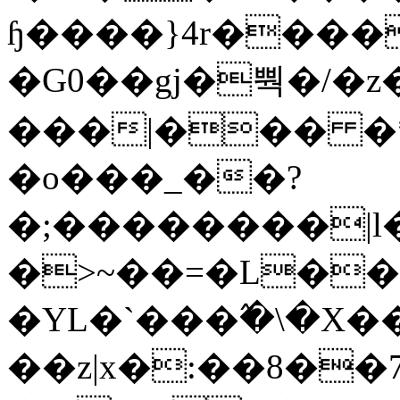
ɧ����}4r����
�G0��gj�뿩�/�z
���|��� �
�o���_��?
�;��������|
�>~��=�L��
�YL�`���߬�\�X�
��z|x�:��8�