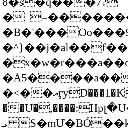
8�s�q���7?
�_=�����
�B�'���Oo���9
�^}��j�al��f
�x�w�r���a�
�Ā5����a��
�<��އӻyD���1�KS�w���!
��U�,����:Hpլ�U�K��_y4߼��O���
ܝ S�mƯ�BÓ�