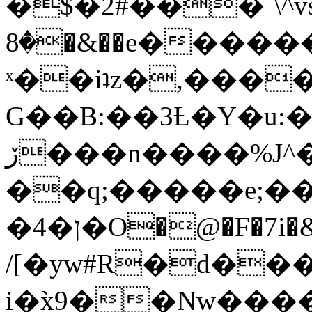
�$�2#���`\^vs
�8�&��e�������:�\���{��9�����g��f�r?
ˣ��iʇz�,���
G��B:��3Ƚ�Y�u:�
ڒ���n����%J^�}
��q;�����e;��
/[�yw#R�d���
i�x̀9��Nw����