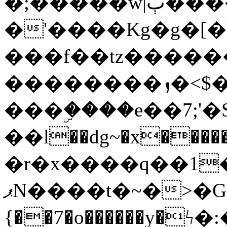
�;�����w|ٻ����<-
�'����Kg�g�[�k
���f��tz�����
��������ܙ�<$��������s���
���ۣ����e��7;'�Sc����ߋv
��l��dg~�x������G��6�{`�g���ݝ
�r�x����q��1
ޕN����t�~�>�G�{�Wރ�sl̞�@x_:�ˏ��՛��zU;wk�F�m�q}
{��7�o������y�