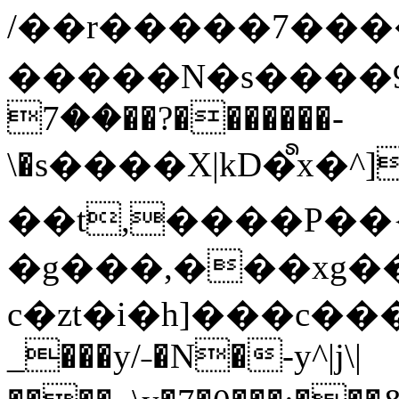
/��r�����7��
�����N�s����9�j
��7��?�������-
\�s����X|kD�᩺x
��t,����P��{
�g���,���xg�
c�zt�i�h]���c���
_���y/˗�N�-y^|j\|