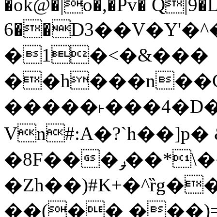
�ok@�|o�,�Pv� Q|9
6��D3��V�Y'�
�1�<�&���
��h���n��Cd
�����˫���4�D�
Vn#:A�?`h��]p�
�8F���ݛ��*\��U��S
�Zh��)#K+�^ȑg�
��(�� ���)=�