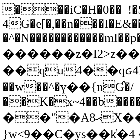
���iC�H�0��_!
4G�e[�,��n���I�E&��
�^�N������������mI��p�
������z�I2>z��
��qu4��qᏽ4H&A
��w��^�ү��{nƓ�/
��K�x~4��b�����
��"�Aޙ8X��M��K�D
}w<9��C�ys��k҆�޼� :���4�� 4�E0���oӮ�