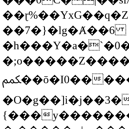
��ɽ%��YxG��q�
��7�}�lg�Ⱥ��6
�h���Y�a�`�0�
�;o�����Z������
ﶻ��ō�I0�����o�b�{L������3����2�O.z���/
�O�g��]i�j��3�u�̨S;�ܳ
{���y������