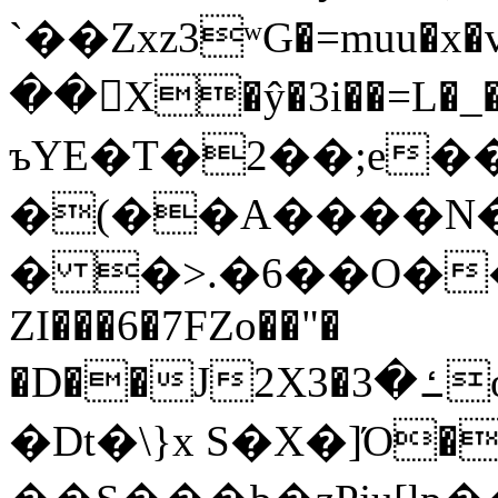
`��Zxz3ʷG�=muu�
��񛆻X�ŷ�3i��=L�
ъYE�T�2��;e�
�(��A����
� �>.�6��O��
ZI���6�7FZo��"�
�D��J2X3�ߑ�3o�|aak�q�@����]�K���w���r;�
�Dt�\}x S�X�]Ό�