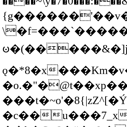
����~\y�7�0���:���&�_DN#�
{g������'��v�
\�f=���`�����
ꧽ�(�����&�]j
ǫ�*8�x���Km�v
�o.�"�@t��xp�
���t�~o'�8{|zZ^[�
�c��u���7_xg{���Q�n4���