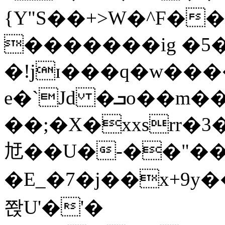
{Y"S��+>W�^F�
�������ig �5
�!jɪ���q�w��
e�`Jd �ܒo��m��1��d|
��;�X�xxsrr�
㝼��U�-��"��zȿ
�E_�7�j��x+9y�
쫝U'�'�