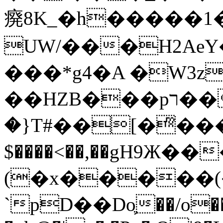
㾱8K_�h�����1
UW/���H2AeY�
���*g4�A �W3z
��HZB���pר��b�wO�N��{@H�m�F{���ۣ��?
�}T#��[�ͫ���
$����<��,��gH9Ж
(�x�����
`pD��Do֛��/o��