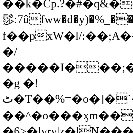
��k�Cp.?�#�q&�
髿:7ûfww�d�y)�%_�����>
f��pxW�l/:��;A
�/
�����I���;�
�g �!
ٹ�T��%=�o�]�`�8mxݽ������˳���0�n̾X'��3ǘ9����������I�&��G�������z>��]�%��/
��^�o���ӽm��ܑ�wOooOn���������
�6>�lvry|z�lN���