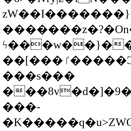
zW��I�������}�
�������z�?�O
ϟ���w��}��
��[���ٵ�����Ͻ���������x�ս��Apq�����޻�V����O�cp����ٝy{����:�k�ןNݯOOCyx6���&���?
���s���
���8v�d�]�9��6
���-
�K�����q�u>ZWOO�w��߼��W�a���p��