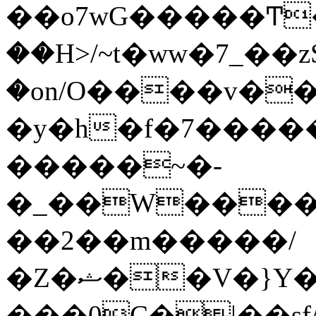
��o7wG�����Ͳ
��H>/~t�ww�7_��z
�on/O����v�
�y�h�f�7����
�����~�-
�_��W����;
��2��m�����/
�Z�ޝ��V�}Y�I�ծ�O�����S��]z��w��7�޷�����h���u��7w.ϻ���8X��ͮ�����W�dm�Jߜ��q/>?
���0C�|��sf