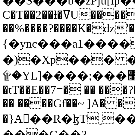
C�T��2��ɫ�ߜU����2�L�����m" �
��%����?����K�ǳ'�
{�ync���a1����
�)�Xp��� �
۩�YL]����;���׿�޽������+��k��o���O�Zt�6�[a��v_r;�b�f���==
�tT��E��7=� ��|���?
�� ����Gf��~ ]A� �
�}A��R�ɮT˼�
���G��?