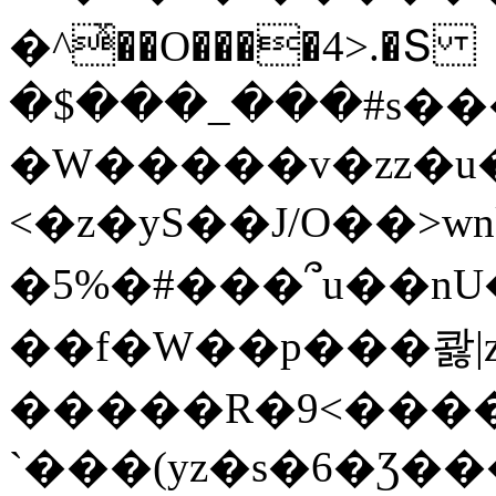
�^ͯ��O����4>.�Տ
�$���_���#s��
�W�����v�zz�u�
<�z�yS��J/O��>wn
�5%�#���՞u��nU
��f�W��p���콿|z
�����R�9<����
`���(yz�s�6�Ʒ�