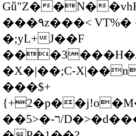
Gǖ"Z��N��v
���٩z���< VT%� �}z�XEu�<ं�Q!
�;yL+J��F
���3���H�J:~�
�X�|��;Ϲ-X|��n
���$+
{+2�p��j!o�
��ר-�<5/D�>�d�����1!u8JP�@TE�
�P�1��?