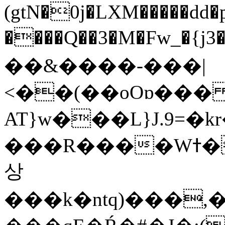
(gtN�0j�LXM�����dd
����Q��3�M�Fw_�{j3��]=����
��&����-���|
<��(��oOɒ���
AT}w���L}J.9=�
���R����Wߙ���o�O���ӯ��������?
상
���k�ntq)���,