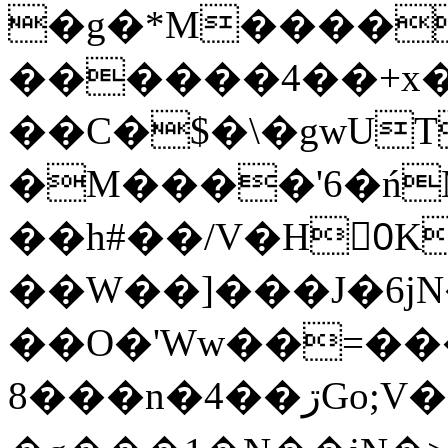
�g�*M����
������4��+x�
��C�$�\�gwUT
�M����'6�ń
��h#��/V�H0ٍK�7'�1�L�A�2
��W��]���J�6jN
��O�'Ww��=���
�8��n�4��ڗGo;V���y��4����n�7�v���Lu�/