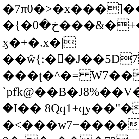
�7π0�>�x���]
�{�خ�0���&�+�zwYFEÙ4�~�_�̾�
ӽ�+�.x�|
��ŵ{:��J��5D7��
���ʈ�^�= W7��
`pfk@��B�J8%��V����\ߤ��/o��d��6b�@��J�tqw3�}>Y]������<�b��̌��{B���~v_v��fT`��88��
�I�� 8Qq1+qy��"�
�<���w󠒪7+�����X�n�F�a��M