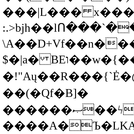
���|L��� x���b
:.>bjh��lՈ���`
\A��D+Vf��n��
$�|a� BEו��w�{���;���q�X��d%�������W� hU�(�1�Ū}9�S�F<��i�L3�;�
�!"Aų��R���{`
��(�Qf�B]�
������ޞ��ϟak��r��_39$�8�p���7�2�yIZ�R��x��/
����A�Ъ�LKA