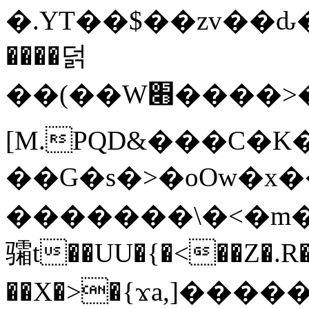
�.YT��$��zv��ԃ
����덝
��(��W׋����>��O>�d�%Y�@�@ڻ<�z{rc&׻��z�����AeK�^�����������˩t��=x~
[M.PQD&���C�K
��G�s�>�oOw�x�
�������\�<�m�PU�5�Ǉ*X�
骦t��UU�{�<��Z�.R�
��X�>�{ϫa,]�����