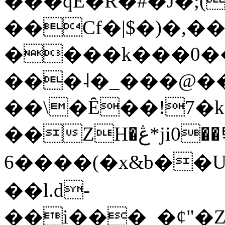
���qE�Ŕ�#�J�;(
��Cf�|$�)�,�
����k���0�
���˨�_���@��
��\�Ȇ��!7�k
��ZH�ڠ*ji0��탃
6����(�x&b��
��l.d-
��i���_�ȼ"�Z�����׋����\�\�w3�|W'�L8y<#�Y�HX�*b��.̏