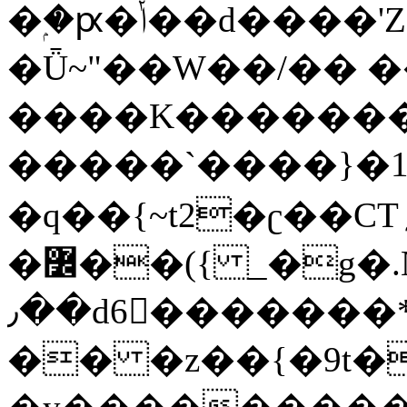
�ۭ�ԗ�ݳ��d����'Z����>!pQ}
�Ǖ~"��W��/�� ��
����K�������
�����`����}�1
�q��{~t2�ʗ��CT؍���������{�~}ur����u�}o����(�:�j���=����{�۝Vo�An��J^��������M\M�'{{l�i
�߼��({ _�g�.Nfӻg����f7z91o^��̤^�>��2�`�:|#dk�{>�>>&�tsw�Nwo�?
٫��d6򆧇�������*��[|^]oo���NW~zz>�X&�u�=K?
�� �z��{�9t�