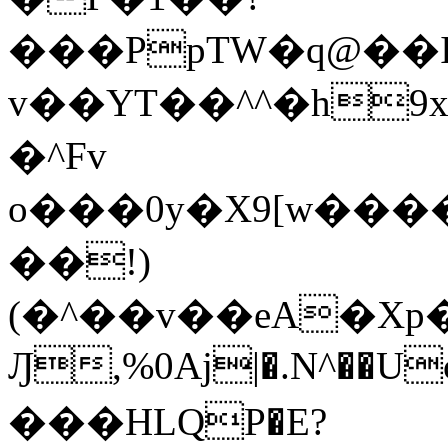
���PpTW�q@��
v��YT��^^�h9x
�^Fv
o���0y�X9[w��
��!)
(�^��v��eA�Xp�>0�+*���h����s�ײT)D$%�AQ�To�*�>W�^�=�.
Ԓ,%0Aj|�.N^��Uc
���HLQP�E?