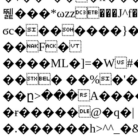
뛡���*ωzz���J^f�o
ϭc�������}��
�
�F�
����ML�]=�W#
��� ��%�'�
��ը>���A����
�ɍ�����@�q�|
�.������h>^^_�