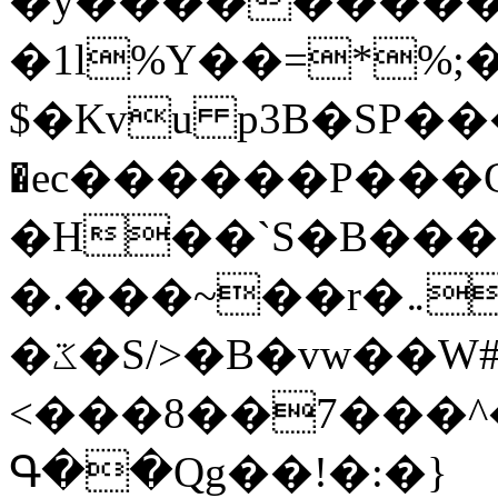
�y�����������
�1l%Y��=*%
$�Kvu p3B�SP�
�ec������P���G
�H��`S�B��
�.���~��r�޼�}�܅�mؕWu���K}
�ػ�S/>�B�vw��W#�I��*]\W��)Ħ�1��fC}
<���8��7���
Գ��Qg��!�:�}