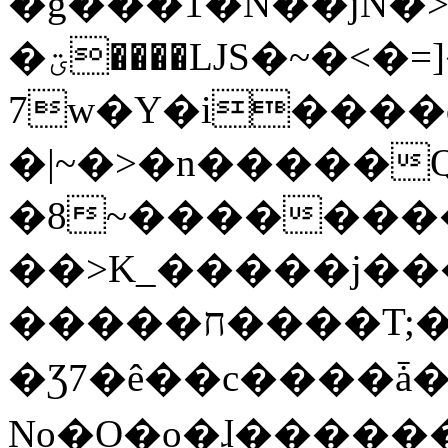
�g���1�N��jN�
�ؾ����ǇS�~�<�=]����^vz��{{��t�%
7w�Y�i����
�|~�>�n�����
�8~��������
��>K_�����j��
�����ח����T;�uU�w��oovW�N�\�v�̓��N��6xz��z^��s�;
�Ʒ7�ê��c����ǡ�Oo
No�O�o�ɺ����