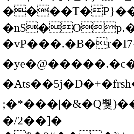
����T�Ρ}�
�n$�Op.
�vP���.�B�r�I7�gp~H
�ye�@��� ��.�c
�Ats��5j�D�+�fr
;�*���|�&�Q뿿)�
�/2��]�