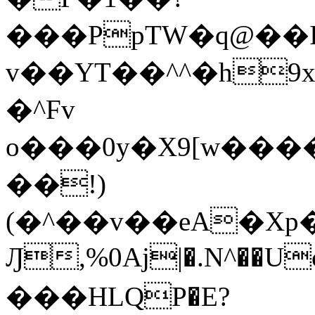
���PpTW�q@��
v��YT��^^�h9x
�^Fv
o���0y�X9[w��
��!)
(�^��v��eA�Xp�>0�+*���h����s�ײT)D$%�AQ�To�*�>W�^�=�.
Ԓ,%0Aj|�.N^��Uc
���HLQP�E?