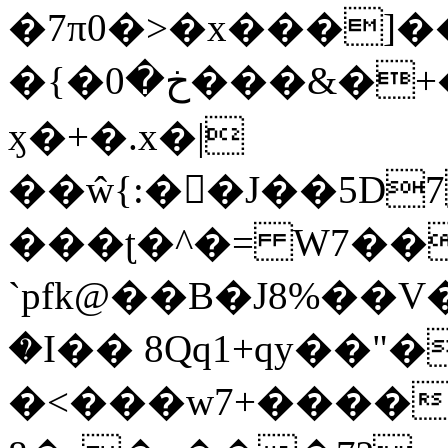
�7π0�>�x���]
�{�خ�0���&�+�zwYFEÙ4�~�_�̾�
ӽ�+�.x�|
��ŵ{:��J��5D7��
���ʈ�^�= W7��
`pfk@��B�J8%��V����\ߤ��/o��d��6b�@��J�tqw3�}>Y]������<�b��̌��{B���~v_v��fT`��88��
�I�� 8Qq1+qy��"�
�<���w󠒪7+�����X�n�F�a��M