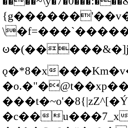
����~\y�7�0���:���&�_DN#�
{g������'��v�
\�f=���`�����
ꧽ�(�����&�]j
ǫ�*8�x���Km�v
�o.�"�@t��xp�
���t�~o'�8{|zZ^[�
�c��u���7_xg{���Q�n4���