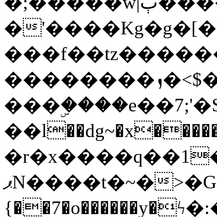
�;�����w|ٻ����<-
�'����Kg�g�[�k
���f��tz�����
��������ܙ�<$��������s���
���ۣ����e��7;'�Sc����ߋv
��l��dg~�x������G��6�{`�g���ݝ
�r�x����q��1
ޕN����t�~�>�G�{�Wރ�sl̞�@x_:�ˏ��՛��zU;wk�F�m�q}
{��7�o������y�