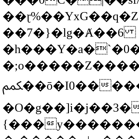
��ɽ%��YxG��q�
��7�}�lg�Ⱥ��6
�h���Y�a�`�0�
�;o�����Z������
ﶻ��ō�I0�����o�b�{L������3����2�O.z���/
�O�g��]i�j��3�u�̨S;�ܳ
{���y������