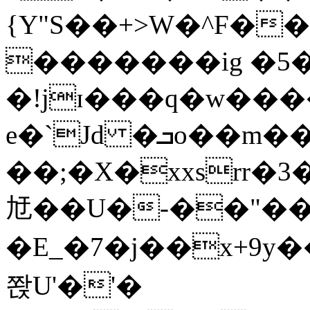
{Y"S��+>W�^F�
�������ig �5
�!jɪ���q�w��
e�`Jd �ܒo��m��1��d|
��;�X�xxsrr�
㝼��U�-��"��zȿ
�E_�7�j��x+9y�
쫝U'�'�