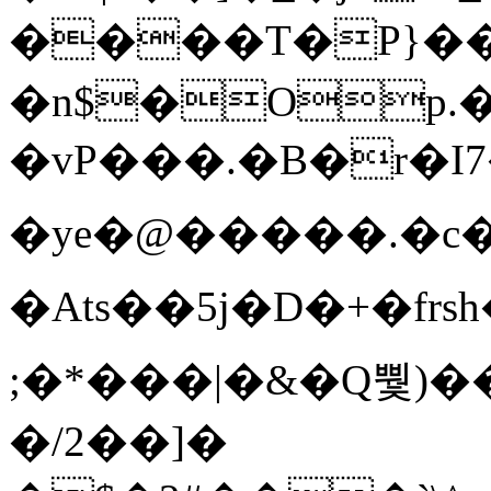
����T�Ρ}�
�n$�Op.
�vP���.�B�r�I7�gp~H
�ye�@��� ��.�c
�Ats��5j�D�+�fr
;�*���|�&�Q뿿)�
�/2��]�