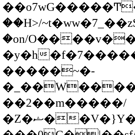
��o7wG�����Ͳ
��H>/~t�ww�7_��z
�on/O����v�
�y�h�f�7����
�����~�-
�_��W����;
��2��m�����/
�Z�ޝ��V�}Y�I�ծ�O�����S��]z��w��7�޷�����h���u��7w.ϻ���8X��ͮ�����W�dm�Jߜ��q/>?
���0C�|��sf