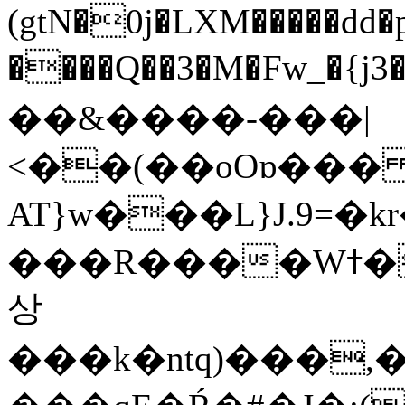
(gtN�0j�LXM�����dd
����Q��3�M�Fw_�{j3��]=����
��&����-���|
<��(��oOɒ���
AT}w���L}J.9=�
���R����Wߙ���o�O���ӯ��������?
상
���k�ntq)���,