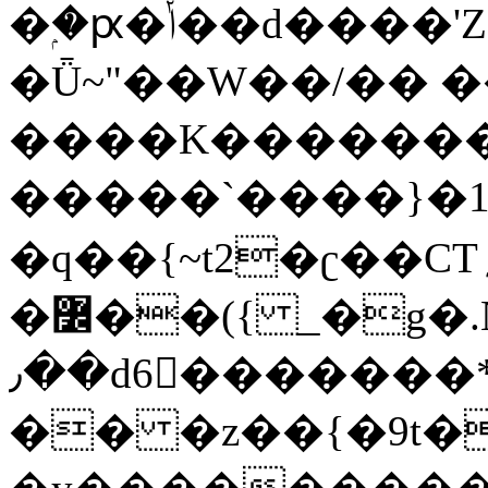
�ۭ�ԗ�ݳ��d����'Z����>!pQ}
�Ǖ~"��W��/�� ��
����K�������
�����`����}�1
�q��{~t2�ʗ��CT؍���������{�~}ur����u�}o����(�:�j���=����{�۝Vo�An��J^��������M\M�'{{l�i
�߼��({ _�g�.Nfӻg����f7z91o^��̤^�>��2�`�:|#dk�{>�>>&�tsw�Nwo�?
٫��d6򆧇�������*��[|^]oo���NW~zz>�X&�u�=K?
�� �z��{�9t�