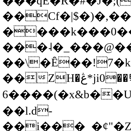
���qE�Ŕ�#�J�;(
��Cf�|$�)�,�
����k���0�
���˨�_���@��
��\�Ȇ��!7�k
��ZH�ڠ*ji0��탃
6����(�x&b��
��l.d-
��i���_�ȼ"�Z�����׋����\�\�w3�|W'�L8y<#�Y�HX�*b��.̏