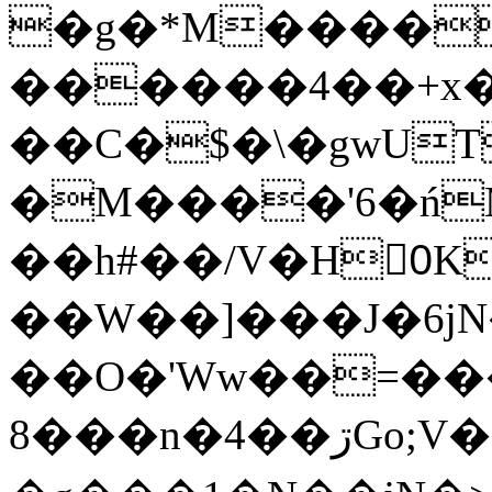
�g�*M����
������4��+x�
��C�$�\�gwUT
�M����'6�ń
��h#��/V�H0ٍK�7'�1�L�A�2
��W��]���J�6jN
��O�'Ww��=���
�8��n�4��ڗGo;V���y��4����n�7�v���Lu�/