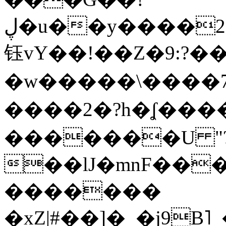
ڸ�u��y����2o�Gc���t!W���k+(���
钰vY��!��Z�9:?� �
�w�����\����7�
����2�?h�ʆ 
�������U "?
��lJ�mnF��
�������
�xZ|#��]�_�j9B