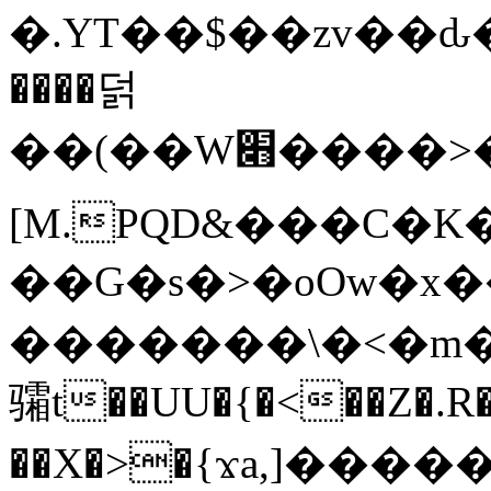
�.YT��$��zv��ԃ
����덝
��(��W׋����>��O>�d�%Y�@�@ڻ<�z{rc&׻��z�����AeK�^�����������˩t��=x~
[M.PQD&���C�K
��G�s�>�oOw�x�
�������\�<�m�PU�5�Ǉ*X�
骦t��UU�{�<��Z�.R�
��X�>�{ϫa,]�����