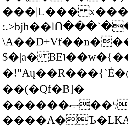
���|L��� x���b
:.>bjh��lՈ���`
\A��D+Vf��n��
$�|a� BEו��w�{���;���q�X��d%�������W� hU�(�1�Ū}9�S�F<��i�L3�;�
�!"Aų��R���{`
��(�Qf�B]�
������ޞ��ϟak��r��_39$�8�p���7�2�yIZ�R��x��/
����A�Ъ�LKA