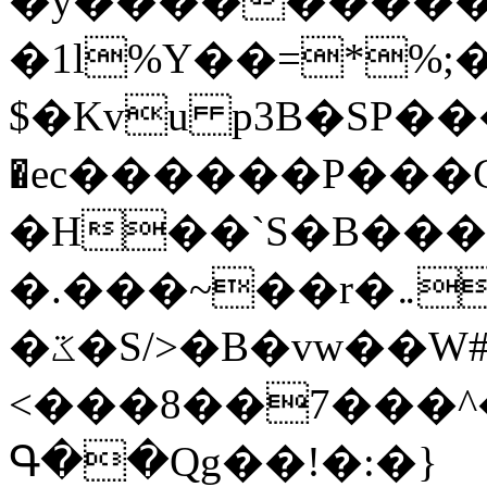
�y�����������
�1l%Y��=*%
$�Kvu p3B�SP�
�ec������P���G
�H��`S�B��
�.���~��r�޼�}�܅�mؕWu���K}
�ػ�S/>�B�vw��W#�I��*]\W��)Ħ�1��fC}
<���8��7���
Գ��Qg��!�:�}