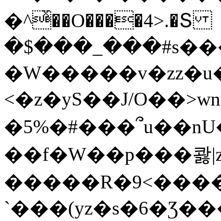
�^ͯ��O����4>.�Տ
�$���_���#s��
�W�����v�zz�u�
<�z�yS��J/O��>wn
�5%�#���՞u��nU
��f�W��p���콿|z
�����R�9<����
`���(yz�s�6�Ʒ�