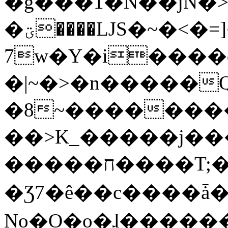
�g���1�N��jN�
�ؾ����ǇS�~�<�=]����^vz��{{��t�%
7w�Y�i����
�|~�>�n�����
�8~��������
��>K_�����j��
�����ח����T;�uU�w��oovW�N�\�v�̓��N��6xz��z^��s�;
�Ʒ7�ê��c����ǡ�Oo
No�O�o�ɺ����