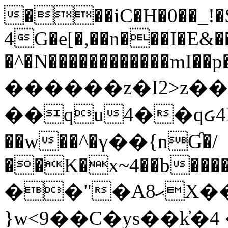
���iC�H�0��_!
4G�e[�,��n���I�E&��
�^�N������������mI��p�
������z�I2>z��
��qu4��qᏽ4H&A
��w��^�ү��{nƓ�/
��K�x~4��b�����
��"�Aޙ8X��M��K�D
}w<9��C�ys��k҆�޼� :���4�� 4�E0���oӮ�