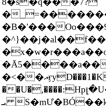
8�s�q���7?
�_=�����
�B�'���Oo���9
�^}��j�al��f
�x�w�r���a�
�Ā5����a��
�<��އӻyD���1�KS�w���!
��U�,����:Hpլ�U�K��_y4߼��O���
ܝ S�mƯ�BÓ�