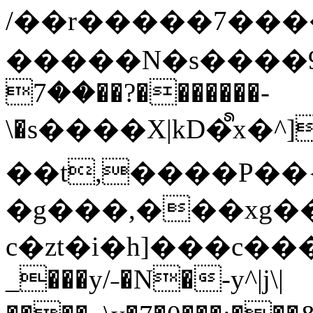
/��r�����7��
�����N�s����9�j
��7��?�������-
\�s����X|kD�᩺x
��t,����P��{
�g���,���xg�
c�zt�i�h]���c���
_���y/˗�N�-y^|j\|