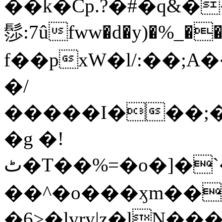
��k�Cp.?�#�q&�
髿:7ûfww�d�y)�%_�����>
f��pxW�l/:��;A
�/
�����I���;�
�g �!
ٹ�T��%=�o�]�`�8mxݽ������˳���0�n̾X'��3ǘ9����������I�&��G�������z>��]�%��/
��^�o���ӽm��ܑ�wOooOn���������
�6>�lvry|z�lN���