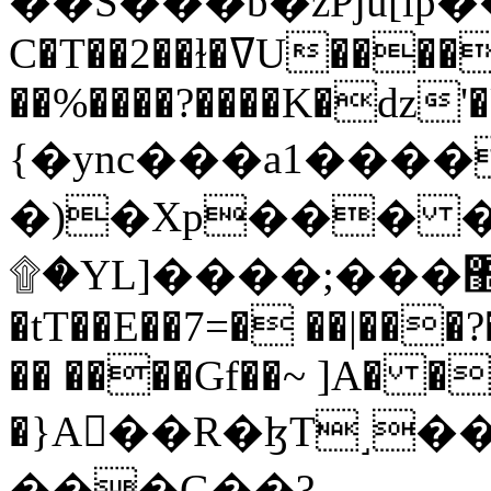
C�T��2��ɫ�ߜU����2�L�����m" �
��%����?����K�ǳ'�
{�ync���a1����
�)�Xp��� �
۩�YL]����;���׿�޽������+��k��o���O�Zt�6�[a��v_r;�b�f���==
�tT��E��7=� ��|���?
�� ����Gf��~ ]A� �
�}A��R�ɮT˼�
���G��?