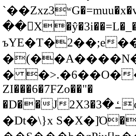
`��Zxz3ʷG�=muu�
��񛆻X�ŷ�3i��=L�
ъYE�T�2��;e�
�(��A����
� �>.�6��O��
ZI���6�7FZo��"�
�D��J2X3�ߑ�3o�|aak�q�@����]�K���w���r;�
�Dt�\}x S�X�]Ό�