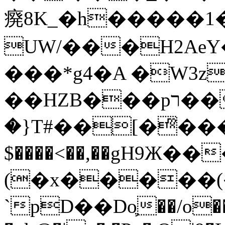
㾱8K_�h�����1
UW/���H2AeY�
���*g4�A �W3z
��HZB���pר��b�wO�N��{@H�m�F{���ۣ��?
�}T#��[�ͫ���
$����<��,��gH9Ж
(�x�����
`pD��Do֛��/o��