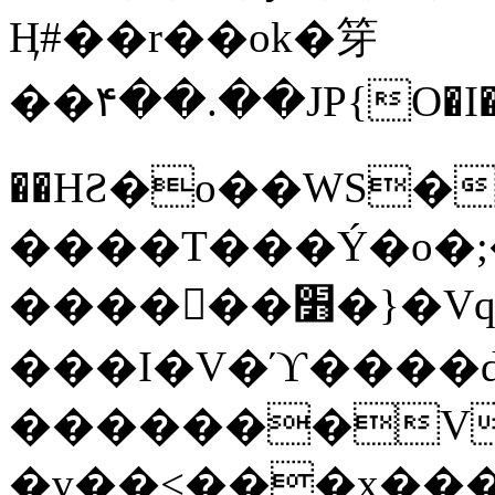
Ӊ#��r��ok�笌
��۴��.��JP{O�I
��ΗƧ�o��WS�
����T���Ý�o�;����������
������׻�}�Vq���j¯���P�.QwO�ｓ
���I�V�ϓ����d
�������V
�v��<���x���ۻ��a���R_�n���