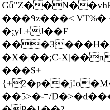
Gǖ"Z��N��v
���٩z���< VT%� �}z�XEu�<ं�Q!
�;yL+J��F
���3���H�J:~�
�X�|��;Ϲ-X|��n
���$+
{+2�p��j!o�
��ר-�<5/D�>�d�����1!u8JP�@TE�
�P�1��?