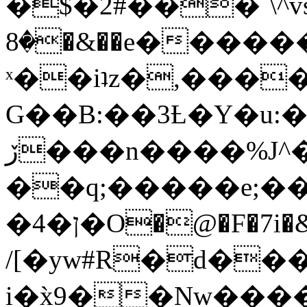
�$�2#���`\^vs
�8�&��e�������:�\���{��9�����g��f�r?
ˣ��iʇz�,���
G��B:��3Ƚ�Y�u:�
ڒ���n����%J^�}
��q;�����e;��
/[�yw#R�d���
i�x̀9��Nw����