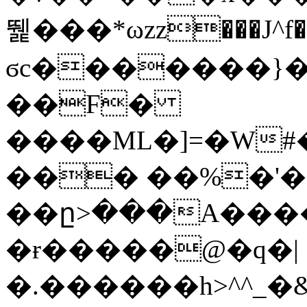
뛡���*ωzz���J^f�o
ϭc�������}��
�
�F�
����ML�]=�W#
��� ��%�'�
��ը>���A����
�ɍ�����@�q�|
�.������h>^^_�