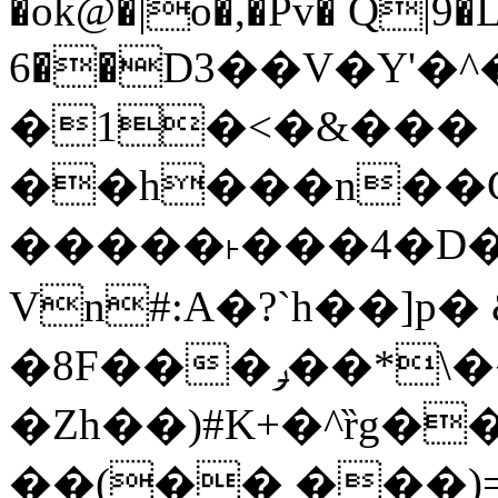
�ok@�|o�,�Pv� Q|9
6��D3��V�Y'�
�1�<�&���
��h���n��Cd
�����˫���4�D�
Vn#:A�?`h��]p�
�8F���ݛ��*\��U��S
�Zh��)#K+�^ȑg�
��(�� ���)=�