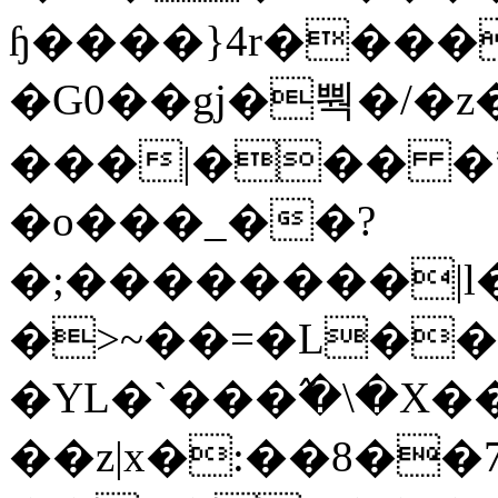
ɧ����}4r����
�G0��gj�뿩�/�z
���|��� �
�o���_��?
�;��������|
�>~��=�L��
�YL�`���߬�\�X�
��z|x�:��8�