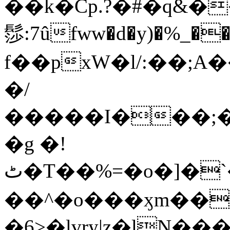
��k�Cp.?�#�q&�
髿:7ûfww�d�y)�%_�����>
f��pxW�l/:��;A
�/
�����I���;�
�g �!
ٹ�T��%=�o�]�`�8mxݽ������˳���0�n̾X'��3ǘ9����������I�&��G�������z>��]�%��/
��^�o���ӽm��ܑ�wOooOn���������
�6>�lvry|z�lN���