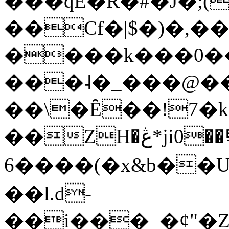
���qE�Ŕ�#�J�;(
��Cf�|$�)�,�
����k���0�
���˨�_���@��
��\�Ȇ��!7�k
��ZH�ڠ*ji0��탃
6����(�x&b��
��l.d-
��i���_�ȼ"�Z�����׋����\�\�w3�|W'�L8y<#�Y�HX�*b��.̏