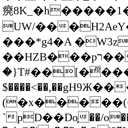
㾱8K_�h�����1
UW/���H2AeY�
���*g4�A �W3z
��HZB���pר��b�wO�N��{@H�m�F{���ۣ��?
�}T#��[�ͫ���
$����<��,��gH9Ж
(�x�����
`pD��Do֛��/o��