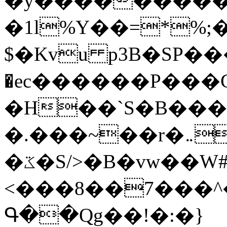
�y�����������
�1l%Y��=*%
$�Kvu p3B�SP�
�ec������P���G
�H��`S�B��
�.���~��r�޼�}�܅�mؕWu���K}
�ػ�S/>�B�vw��W#�I��*]\W��)Ħ�1��fC}
<���8��7���
Գ��Qg��!�:�}