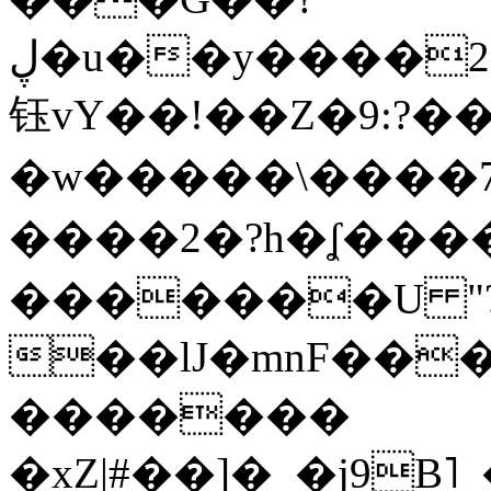
ڸ�u��y����2o�Gc���t!W���k+(���
钰vY��!��Z�9:?� �
�w�����\����7�
����2�?h�ʆ 
�������U "?
��lJ�mnF��
�������
�xZ|#��]�_�j9B