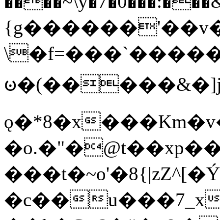
����~\y�7�0���:���&�_DN#�
{g������'��v�
\�f=���`�����
ꧽ�(�����&�]j
ǫ�*8�x���Km�v
�o.�"�@t��xp�
���t�~o'�8{|zZ^[�
�c��u���7_xg{���Q�n4���