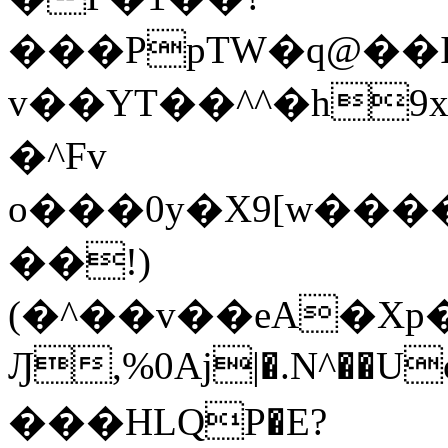
���PpTW�q@��
v��YT��^^�h9x
�^Fv
o���0y�X9[w��
��!)
(�^��v��eA�Xp�>0�+*���h����s�ײT)D$%�AQ�To�*�>W�^�=�.
Ԓ,%0Aj|�.N^��Uc
���HLQP�E?