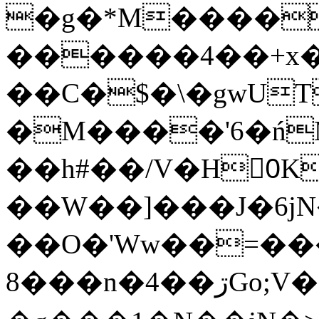
�g�*M����
������4��+x�
��C�$�\�gwUT
�M����'6�ń
��h#��/V�H0ٍK�7'�1�L�A�2
��W��]���J�6jN
��O�'Ww��=���
�8��n�4��ڗGo;V���y��4����n�7�v���Lu�/