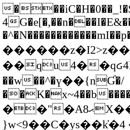
���iC�H�0��_!
4G�e[�,��n���I�E&��
�^�N������������mI��p�
������z�I2>z��
��qu4��qᏽ4H&A
��w��^�ү��{nƓ�/
��K�x~4��b�����
��"�Aޙ8X��M��K�D
}w<9��C�ys��k҆�޼� :���4�� 4�E0���oӮ�