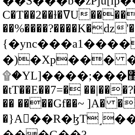
C�T��2��ɫ�ߜU����2�L�����m" �
��%����?����K�ǳ'�
{�ync���a1����
�)�Xp��� �
۩�YL]����;���׿�޽������+��k��o���O�Zt�6�[a��v_r;�b�f���==
�tT��E��7=� ��|���?
�� ����Gf��~ ]A� �
�}A��R�ɮT˼�
���G��?