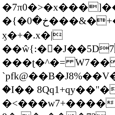
�7π0�>�x���]
�{�خ�0���&�+�zwYFEÙ4�~�_�̾�
ӽ�+�.x�|
��ŵ{:��J��5D7��
���ʈ�^�= W7��
`pfk@��B�J8%��V����\ߤ��/o��d��6b�@��J�tqw3�}>Y]������<�b��̌��{B���~v_v��fT`��88��
�I�� 8Qq1+qy��"�
�<���w󠒪7+�����X�n�F�a��M