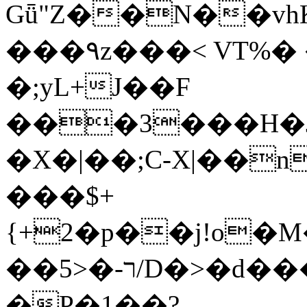
Gǖ"Z��N��v
���٩z���< VT%� �}z�XEu�<ं�Q!
�;yL+J��F
���3���H�J:~�
�X�|��;Ϲ-X|��n
���$+
{+2�p��j!o�
��ר-�<5/D�>�d�����1!u8JP�@TE�
�P�1��?