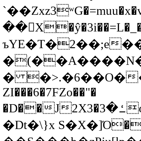
`��Zxz3ʷG�=muu�
��񛆻X�ŷ�3i��=L�
ъYE�T�2��;e�
�(��A����
� �>.�6��O��
ZI���6�7FZo��"�
�D��J2X3�ߑ�3o�|aak�q�@����]�K���w���r;�
�Dt�\}x S�X�]Ό�