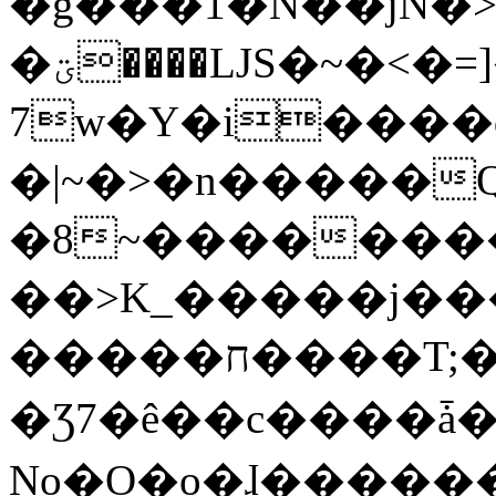
�g���1�N��jN�
�ؾ����ǇS�~�<�=]����^vz��{{��t�%
7w�Y�i����
�|~�>�n�����
�8~��������
��>K_�����j��
�����ח����T;�uU�w��oovW�N�\�v�̓��N��6xz��z^��s�;
�Ʒ7�ê��c����ǡ�Oo
No�O�o�ɺ����