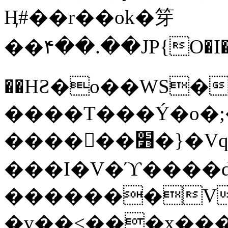
Ӊ#��r��ok�笌
��۴��.��JP{O�I
��ΗƧ�o��WS�
����T���Ý�o�;����������
������׻�}�Vq���j¯���P�.QwO�ｓ
���I�V�ϓ����d
�������V
�v��<���x���ۻ��a���R_�n���