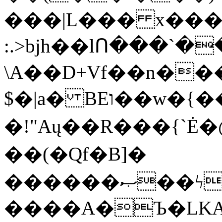
���|L��� x���b
:.>bjh��lՈ���`
\A��D+Vf��n��
$�|a� BEו��w�{���;���q�X��d%�������W� hU�(�1�Ū}9�S�F<��i�L3�;�
�!"Aų��R���{`
��(�Qf�B]�
������ޞ��ϟak��r��_39$�8�p���7�2�yIZ�R��x��/
����A�Ъ�LKA