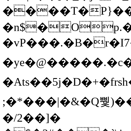
����T�Ρ}�
�n$�Op.
�vP���.�B�r�I7�gp~H
�ye�@��� ��.�c
�Ats��5j�D�+�fr
;�*���|�&�Q뿿)�
�/2��]�