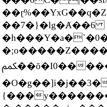
��ɽ%��YxG��q�
��7�}�lg�Ⱥ��6
�h���Y�a�`�0�
�;o�����Z������
ﶻ��ō�I0�����o�b�{L������3����2�O.z���/
�O�g��]i�j��3�u�̨S;�ܳ
{���y������