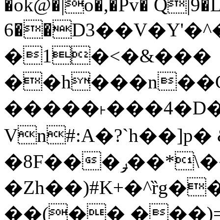
�ok@�|o�,�Pv� Q|9
6��D3��V�Y'�
�1�<�&���
��h���n��Cd
�����˫���4�D�
Vn#:A�?`h��]p�
�8F���ݛ��*\��U��S
�Zh��)#K+�^ȑg�
��(�� ���)=�