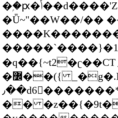
�ۭ�ԗ�ݳ��d����'Z����>!pQ}
�Ǖ~"��W��/�� ��
����K�������
�����`����}�1
�q��{~t2�ʗ��CT؍���������{�~}ur����u�}o����(�:�j���=����{�۝Vo�An��J^��������M\M�'{{l�i
�߼��({ _�g�.Nfӻg����f7z91o^��̤^�>��2�`�:|#dk�{>�>>&�tsw�Nwo�?
٫��d6򆧇�������*��[|^]oo���NW~zz>�X&�u�=K?
�� �z��{�9t�