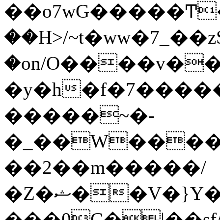
��o7wG�����Ͳ
��H>/~t�ww�7_��z
�on/O����v�
�y�h�f�7����
�����~�-
�_��W����;
��2��m�����/
�Z�ޝ��V�}Y�I�ծ�O�����S��]z��w��7�޷�����h���u��7w.ϻ���8X��ͮ�����W�dm�Jߜ��q/>?
���0C�|��sf