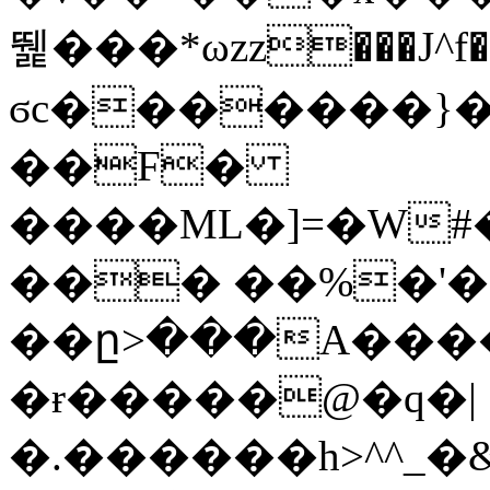
뛡���*ωzz���J^f�o
ϭc�������}��
�
�F�
����ML�]=�W#
��� ��%�'�
��ը>���A����
�ɍ�����@�q�|
�.������h>^^_�