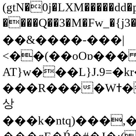
(gtN�0j�LXM�����dd
����Q��3�M�Fw_�{j3��]=����
��&����-���|
<��(��oOɒ���
AT}w���L}J.9=�
���R����Wߙ���o�O���ӯ��������?
상
���k�ntq)���,