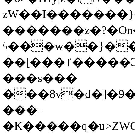
zW��I�������}�
�������z�?�O
ϟ���w��}��
��[���ٵ�����Ͻ���������x�ս��Apq�����޻�V����O�cp����ٝy{����:�k�ןNݯOOCyx6���&���?
���s���
���8v�d�]�9��6
���-
�K�����q�u>ZWOO�w��߼��W�a���p��