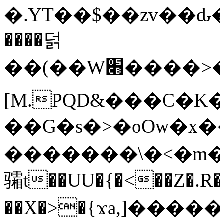
�.YT��$��zv��ԃ
����덝
��(��W׋����>��O>�d�%Y�@�@ڻ<�z{rc&׻��z�����AeK�^�����������˩t��=x~
[M.PQD&���C�K
��G�s�>�oOw�x�
�������\�<�m�PU�5�Ǉ*X�
骦t��UU�{�<��Z�.R�
��X�>�{ϫa,]�����