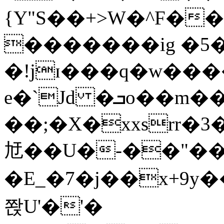
{Y"S��+>W�^F�
�������ig �5
�!jɪ���q�w��
e�`Jd �ܒo��m��1��d|
��;�X�xxsrr�
㝼��U�-��"��zȿ
�E_�7�j��x+9y�
쫝U'�'�