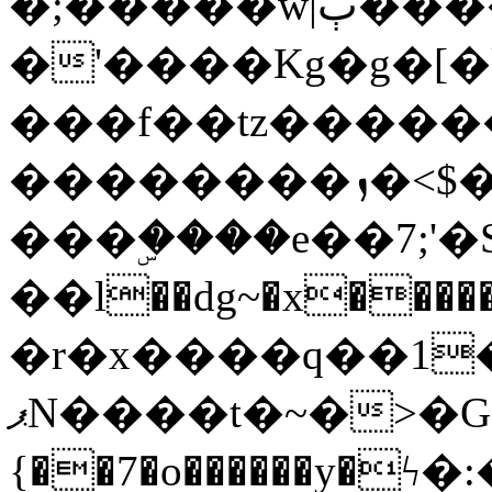
�;�����w|ٻ����<-
�'����Kg�g�[�k
���f��tz�����
��������ܙ�<$��������s���
���ۣ����e��7;'�Sc����ߋv
��l��dg~�x������G��6�{`�g���ݝ
�r�x����q��1
ޕN����t�~�>�G�{�Wރ�sl̞�@x_:�ˏ��՛��zU;wk�F�m�q}
{��7�o������y�