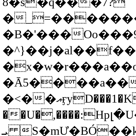
8�s�q���7?
�_=�����
�B�'���Oo���9
�^}��j�al��f
�x�w�r���a�
�Ā5����a��
�<��އӻyD���1�KS�w���!
��U�,����:Hpլ�U�K��_y4߼��O���
ܝ S�mƯ�BÓ�