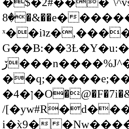
�$�2#���`\^vs
�8�&��e�������:�\���{��9�����g��f�r?
ˣ��iʇz�,���
G��B:��3Ƚ�Y�u:�
ڒ���n����%J^�}
��q;�����e;��
/[�yw#R�d���
i�x̀9��Nw����