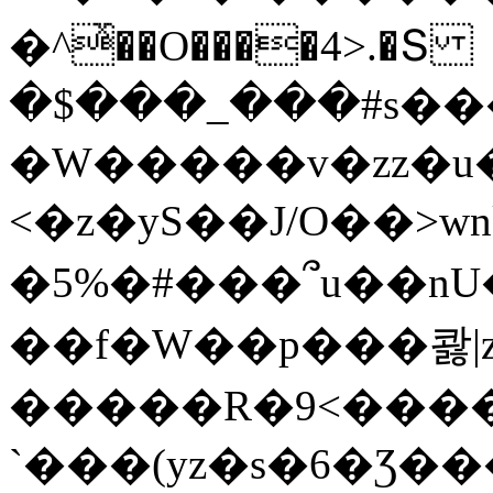
�^ͯ��O����4>.�Տ
�$���_���#s��
�W�����v�zz�u�
<�z�yS��J/O��>wn
�5%�#���՞u��nU
��f�W��p���콿|z
�����R�9<����
`���(yz�s�6�Ʒ�