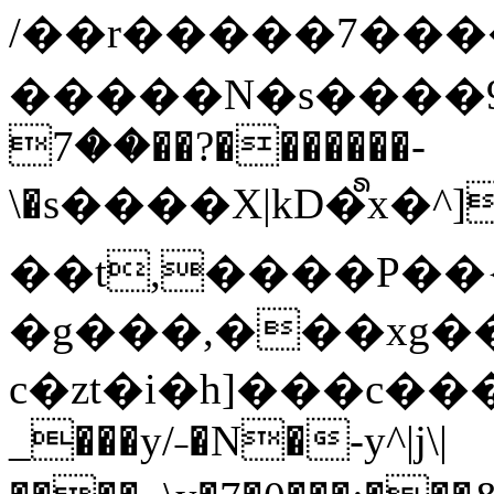
/��r�����7��
�����N�s����9�j
��7��?�������-
\�s����X|kD�᩺x
��t,����P��{
�g���,���xg�
c�zt�i�h]���c���
_���y/˗�N�-y^|j\|