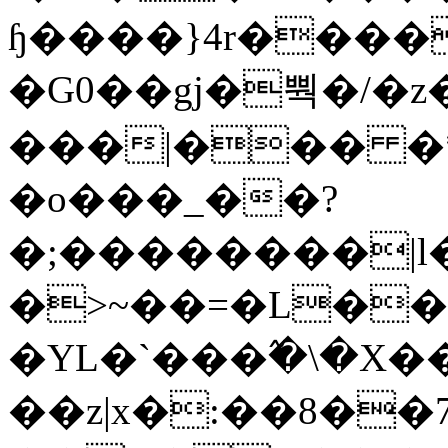
ɧ����}4r����
�G0��gj�뿩�/�z
���|��� �
�o���_��?
�;��������|
�>~��=�L��
�YL�`���߬�\�X�
��z|x�:��8�