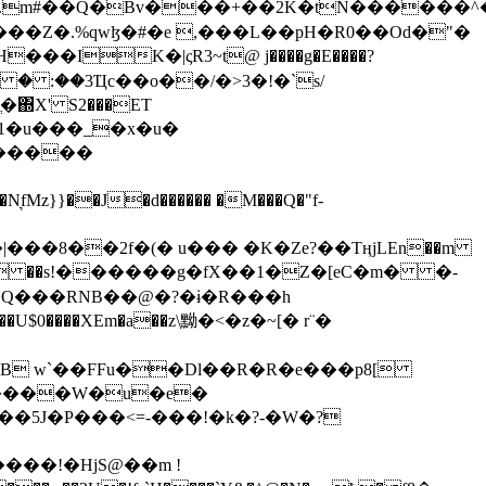
���Z�.%qwɮ�#�e ,���L��pH�R0��Od�"�
��/� � :��3Ҵc��o��/�>3�!�`s/
΍X' S2���ET
�Q���RNB��@�?�ɨ�R���h
X��U$0����XEm�a��z\黝�<�z�~[� r¨�
B w`��FFu��Dl��R�R�e���p8[
�����W�u�e�
���!�HjS@��m !