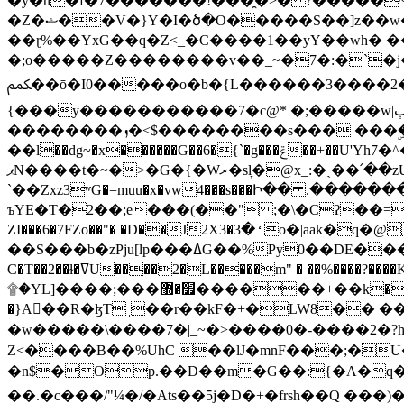
�y�h�f�7�������!���̯�>� ?�����
�Z�ޝ��V�}Y�I�ծ�O�����S��]z��w��7�޷�����h���u��7w.ϻ���8X��ͮ�����W�dm�Jߜ��q/>?���0C�|��sf/
��ɽ%��YxG��q�Z<_�C����1��yY��wh� �
�;o�����Z��������v��_~�7�:�`�j�����
ﶻ��ō�I0�����o�b�{L������3����2�O.z���/�O�g��]i�j��3�u�̨S;�ܳ��������kژ�|p���Io�P,
{���y�����������7�c@* �;�����w|ٻ����<-�'����Kg�g�[�k�)ܹ�X?���f��tz�������˝.8[����v��������W��
��������ܙ�<$��������s��� ���ۣ����e��7;'�Sc����ߋvf������g�2ޓ�?
��l��dg~�x������G��6�{`�g���ݝ��+��U'Yh7�^�8'�o��|�r�x����q��1�g������i����i4���M�z��[}
ޕN����t�~�>�G�{�Wރ�sl̞�@x_:�ˏ��՛��zU;wk�F�m�q}{��7�o������y�ϟ�:�������
`��Zxz3ʷG�=muu�x�vw4���s���Ի�� .�������
ъYE�T�2��;e���(��" ;�\�Cʔ��=
ZI���6�7FZo��"� �D��J2X3�ߑ�3o�|aak�q�@����]�K���w���r;� �Dt�\}x S�X�]Ό�9��f�
��S���b�zPju[lp���ߡG��%Py
C�T��2��ɫ�ߜU����2�L�����m" � ��%����?����K�ǳ'�U4�?ü�Ġ����q־{�ync���a1�����T-�8U� �)�Xp��� ��A�R� ���E-
۩�YL]����;���׿�޽������+��k��o���O�Zt�6�[a��v_r;�b�f���== �tT��E��7=� ��|���?��̅����1n�NEqS-~� vo u �� ����Gf��~ ]A� ��?
�}A��R�ɮT˼��r��kF�+�LW8�� ���G��?ڸ�u��y����2o�Gc���t!W���k+(���钰vY��!
�w�����\����7�|_~�>�� ��0 �-����2
Z<����B��%UhC ��lJ�mnF���;�
�n$�Op.��D��m�G��:{�A�q��/�vP���.�B�
��.�c���/"¼�/�Ats��5j�D�+�frsh��Q ���