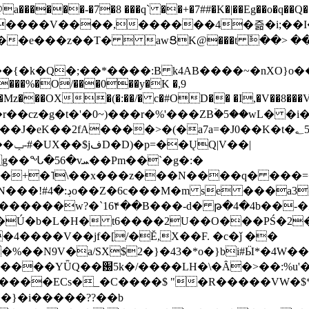
���-�7�8 ���q` ��+�7##�K�|��Eg��o�q��Q�˩mw���XN�N�یb/�N
p�e����V����,������4�즒�i;��
�T�  awՑK@���t ٚ��> ��[v�[�6I�ŅR��ݍ
�;���{�k�Q�;��*����:B k4AB����~�nXO}o���
���%�O/���0��y�K �,9
z���OX�(�:��/� c�#OD�� �I,�V��8��
b�r��cz�g�t�'�0~)���r�%'���ZBۡ�5��wL� �
��2fA����>�(�a7a=�J0��K�t�؂5q�T�5�;UC6
��|
�Pm��`�g�:�
>�<�+�˥\��x���z���N����q� ��
���[�DV�o�|
�����w?�`16۴��B���-d� թ�4�4b��-�
�2�Ú�b�L�H� t6����2U��O���PŚ�2
4����V��jf�[/�Ĕ,X��F. �c�ǰ ��
�%��N9V�a/
SX$2�}�43�*o�}bi#Ӹ*�4W
c8A����ECs�_�C����$ "�R�����VW�$
}�i�����??��b