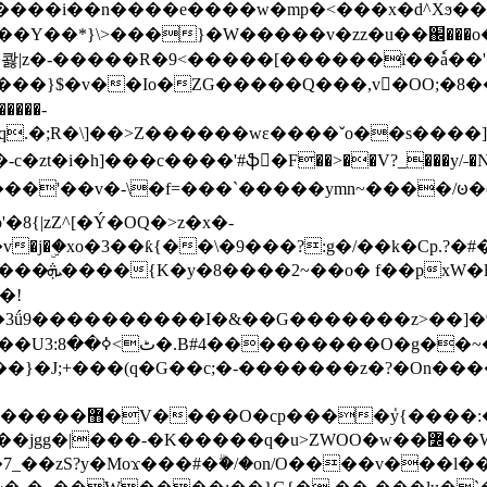
���e����w�mp�<���x�d^Xϧ����a�c��r�ۇ/�^
��*}\>���}�W�����v�zz�u��֌���o����
��콿|z�-�����R�9<�����[������ї��ٗa�
��}$�v��Io�ZG�����Q���,v�OO;�8��
��q.�;R�\]��>Z������wɛ����ˇo��s����
�i�h]���c����'#ֆ�F��>��V?_���y/˗�N�
8{|zZ^[�Ý�OQ�>z�x�-
�Y�ï'�/�/
�!
x�����l~R}
�����}�J;+���(q�G��c;�-�������z�?�On�
�K�����q�u>ZWOO�w��߼��W�a���p�����ޓ���_���r-
7_��zS?y�Moϫ���#�ۗ�/�on/O����v���l