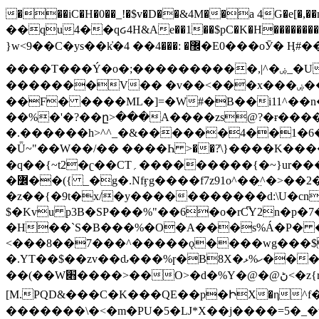
���iC�H�0��_!�$v�D��&4M��a 4G�e[�,��n���I�E&��f��-�^�
��qu4��qᏽ4H&Ae��1��$pC�K�H����������č@QX�
}w<9��C�ys��k҆�޼� :���4�� 4�E0���oӮ� Ӊ#��r��ok�笌��۴��.��JP{O�I�I�M��4�6Џ�3�ꦩ�l���W����/��ΗƧ�o��WS��<$�'�
����T���Ý�o�;����������,|^�ۻ_�U����B�ܭw����:�*|������׻�}�Vq���j¯���P�.QwO�ｓ���I�V�ϓ����d}
�������V�� �v��<���x���ۻ��a���R_�n���뛡���*ωzz���J^f�o�\>���yc-ϭc�������}��(����;/J��K�J�/
�
�F� ����ML�]=�W#�B��i11^��n
��%�'�?��ը>���A����zs@?�ɍ���
�.������h>^^_�&������4��1�6�bUo�o.�� 
�Ǖ~"��W��/�� ����Һ >��?ֿ\}����K�
�q��{~t2�ʗ��CT؍���������{�~}ur����u�}o����(�:�j���=����{�۝Vo�An��J^��������M\M�'{{l�i
�߼��({ _�g�.Nfӻg����f7z91o^��̤^�>��2�`�:|#dk�{>�>>&�tsw�Nwo�?٫��d6򆧇�������*��[|^]oo���NW~zz>�X&�u�=K?��
�z��{�9t�x/�y�����������d:\U�cn
$�Kvu p3B�SP���%"��6�o�rC͆Y2n�p
�H��`S�B���%�O�A���s%Á�P� �.���~��r�޼�}�܅�mؕWu���K}�ػ�S/>�B�vw�
<���8��7���^�����ǫ����wg���$
�.YT��$��zv��ԃ���%ɼ�B
8X�ހ%ޅ��������׏������en�KT��������/����덝
��(��W׋����>��O>�d�%Y�@�@ڻ<�z{rc&׻��z�����AeK�^�����������˩t��=x~
[M.PQD&���C�K���QE��p�ԻX�η^f���
�������\�<�m�PU�5�Ǉ*X��j����=5�_�w�����_�PO��{ޥ�V�ӗ�������� o�t⭟#��w7�p��6