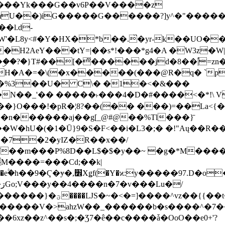
���Yk���G��v6P��V����z
�����G������?]y^�"�������ߠ���/��ZH�ڠ*ji0
�l.d-
H2AeY���tY=|��s*!���*g4�A �W3z�W|
�A�=�\(�x�����(���@R�q� `pD��Do֛�
�Y'�^�%3��U� C\� �1�<�&���
N��_'�� �����˫���4�D�#����<�*!\ Vn
��n������aj��g[_@#@��%Tl���}̄
7��m���P%8D��L$�$�y��~ �g�*M���
M����=���Cd;��k|
�Q�N���9�/��W��]���J�6jN�/
�i����q��=R����7_/
�����V�>ahzW��_������b�s����^�7�