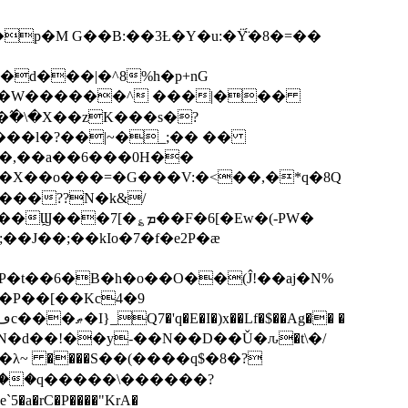
p�M G��B:��3Ƚ�Y�u:�Ÿ̈́�8�=��
R�d���|�^8%h�p+nG
�W������^ ���|���
�\�X��zK���s�ּ?
���l�?��|~�_;�� ��
k�X��o���=�G���V:�<��,�*q�8Q
���??N�k&/
��F�6[�Ew�(-PW�
�J��;��kIo�7�f�e2P�ӕ
��P��[��Kc4�9
��N�d��!��y-��N��D��Ǔ�ԉ�t\�/
�λ~ ����S��(����q$�8�?
��q�����\������?