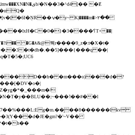
��3�^d4[�� �Ɇ
I�nQ�
�y~ K|����m�>٢��
��lxH�C�0�}�3����؟T+��|
�V�?i�� �G�۸&@뭭r����9_z�:t�X�t�
i��;�3�t�dh�.��5]���{���q ��|
�=���D��h� �m���o)���d�?
Z�yǥ�*�_���m�/
�N�T�y��BLU��;~���˥��#��l
��7��%���L:Eg�m.��̝��8������lkv
*�t�h��