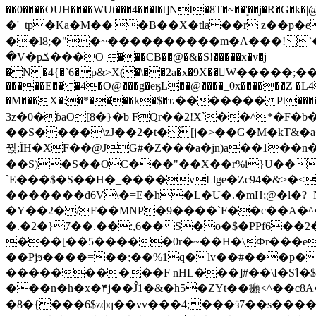
��0����OUH����WUt���4���l�t]NI�8T�~��'͙��j�R�G�k�|@a���
�'_tp�Ka�M��|�B��X�tla ��r z��
��l8;�"�~����������m�A���!`��e���z�
�V�pݎ���O ���CB��@�&�S!�����x�v�j
�N�4{�`6�p&>X(�\��2a�x�9X��򢧰W����
�����E�� �4�O@���g�eӄL��@����_0x������Z �
L4
�M���X�:�*����k�$�ԏ������� Pt����M
3z�0�ɓaO[8�}�b FQr��2!X`��^*�F�
��S����\zJ��2�t�۫[j�>��G�M�kT&�a��J�eK
뀑;ȈH�XF��@JG#�Z���a�jn)a��1��n��ݕ-#�UX��$jفD�D)�p=��ŲQ|V
��S)�S��OC���"��X��r%i}U��g��ᖓ�56�vܚ�
`E���$�S��H�_����vLlge�Zc94�&
�������d6V\�=E�h�L�U�.�mH;@�l�?+N���!#ڊ:�4o��Z�6c���M�m se ���a3
�Y��2� /F��MNP�9����`F��c��A�^�
�.�2�}7��.��:,6�� S�o�$�PPf6�
���[��5�����0r�~��H�\Фr���e�
��Pjϧ����=��;��%1q�lv��#���p�
����������F nHL���]#��\I�Sߗ�$����YǕQ��԰5k�/����LH�\�Ȃ�>��:%u'��3(Y���d�JΕ�gm?�'~V��
���n�h�x�۴j��Ĵ1�&�h5�ZYt��癩<^�� 
�8�{���6$zфq��vv���4;���ӟ7��s�����