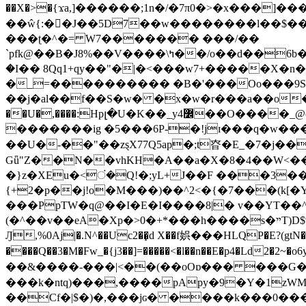
��X�>�{ϫa,]������;1n�/�7π0�>�x���]�����z����/�7?� �{�خ�0���
��ŵ{:��J��5D7��w��������l��$����^������e$
���ʈ�^�= W7������� ���/��
`pfk@��B�J8%��V����\ߤ��/o��d��6b�@��J�tqw3�}>Y]������<�b��̌��{B���~v_v��fT`��88���i⥀��>�����>�ޯ�'�����?
�I�� 8Qq1+qy��"�|�<���w󠒪7+�����X�n�F�a��M<�ح��]��g�����`�s��z�C�
�_=���������� �B�'���Oo���9S�z
��j�al��f��S�w� �x�w�r���a��o���W�1� �Ā5
�������ig �5���6P-�!jɪ���q�w�������z���9��� e�`Jd �ܒo�
��U�-��"��zȿX77Q5ap�;t昚�E_�7�j��
Gǖ"Z��N��vhKH�A��a�X�8�4��W<��7�
{+2�p��j!o�M���)��^2<�{�7���(k[�Y�JT�Z��@`h,�@�
���PpTW�q@��I�E�I����8|� v��YT��^
(�^��v��eA�Xp�>0�+*���h����s�ײT)D$%�AQ�To�*�>W�^�=�.�9�Ύ҇�z�l�E�����F�U��#�X�#�dM���$��;�)0�g�OH�����w�����ҋ��
Ԓ,%0Aj|�.N^��Uc2��̝d X��f娯���HLQP�E?(gtN
����Q��3�M�Fw_�{j3��]=�����<�l��n��E�p4�Ld2�2~�o6y��oy=$7�y�r�
��&����-���|<��(��oOɒ��� ���G�8Bl AT}w���
���k�ntq)���,����pApy�9�Y�1zWM
��Cf�|$�)�,���jɢ� ����k���0�