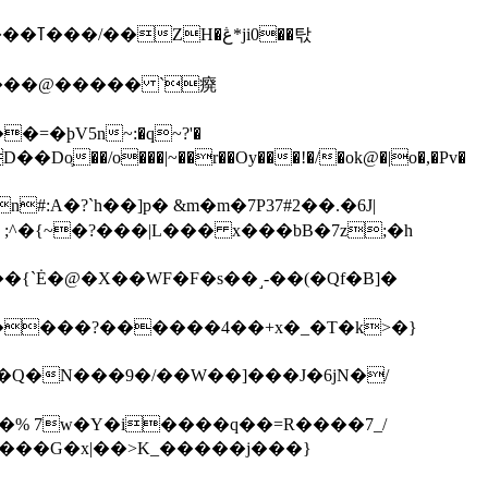
��탃
�/o���|~��r��Oy���!�/�ok@�|o�,�Pv�
#:A�?`h��]p� &m�m�7P
37#2��.�6J|
����?������4��+x�_�T�k>�}
���G�x|��>K_�����j���}