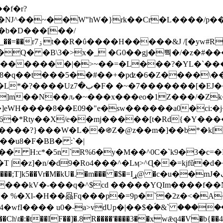
Ǌ^��~��W"hW�}rk��Cr�L����/p��
�ן�4�O�@�F�7i�&�6�īw�:o���X(�������~�~�y���_��=��rۏ7t��R�ΰ����H����
�&J /[�yw#
Q� �B\3�>x�_ �G0��gj�뿩�/�z�#�
�
�������|�>~��=�L���?�YL�`���߬
�w8�q��t���5��#��+�pʣ�6�Z����\�
j]m��N��ԉ�~���x���eo�1Z���/�Z
eWH����8��E09�"e�sw������a0�ci:�j
�X/e��mj�����[t�Rd{�Y�����Ϣ���7[�؏ܡ
���?}���W�L��֍Z�@z��m�]��b*�k[;�
|�z]�n/�d9�Ro4���^�Lӎ>^Ɋ��=kjfǔ�d
�P�����kV�-���q�^$cd �����YQIm����f
:� %�Xl-�H��赑Fq���p�=9p�`�2z�<�A
�wfI���� u0�˗a>vdUp�|��$�ؐ�&` ����