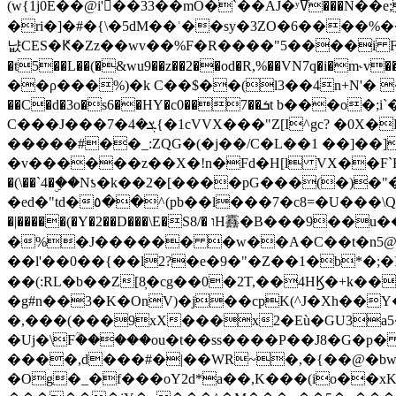
(w{1j0E��@i'��33��mO�`��AJ�ʸߜ���N��e;�vv�3R�5� [���cc�L"�g�r���Wz�.m#��Q�Bv���+��2K�tN������^�}y������Q�ۅUbB,���j�зb*��Q"�zӦc��Y�, B]!hI�KZ�T�5/
�ri�]�#�{\�5dM��ʿ��sy�3ZO�6����%�
냢CES�Ԟ�Zz��wv��%F�R����"5����i FJo߿E�I���J��K^D��iO�I�7<�䌔�l�\�W�H���IK�|ςR3~t@ j����g�E�
�t5��L��(�&wu9��z��2��od�R,%��VN7q�i�m
��ρ���%)�k C��$��(l3��4n+N'� 
��C�d�3o�s6��HY�c0��7��ܭt b���o�;i`�$R�N[z���h�K����-�]T�4�n�k�<ł@1�u���_�x�u�
C���J���ܮ�4�7{�1cVVX���"Z[I^gc? �0X�Ry��'�u��.̼�+��R��RnF$��/XHkDQ��*!"�����
�����#��_:ZQG�(�
j��/C�L��1 ��]��
�v������z��X�!n�Fd�H[l VX��F`R��M�oG�m�������ۼA��XXˮ~��^
�(\��`4�ۣ��Nƾ�k��2�[����pG���(�)
�ed�"td�٥��^(pb��l���7�c8=�U���\Q����wƜ�M�t�l��N��Z#��3E<���X@��|���8��2f�(� u��� �K�Zе?��TӊjLEn��m
�|�����(�Y�2��D���\E�S8/� וH䨺�B���9��u��/؆���5�<�ʾV#2ύ�)e��-�j�*A:�z'%�B��$��d{ڀ ��s!������g�fX��1�Z�[eC�m� �-
�%�J������ �w��A�C��t�n5@��
��l'��0��{��l2?�e�9�"�Z��1�b*�;�ІV:
��(:RL�b��Z[8̦�cg��0�2T,��4HϏ�+k��
�g#n��3�K�OnV)�j��cpK(^J�Xh��
�,���(���9xX���x2�Eù�GU3a
�Uj�\Fؒ�����ou�t��ss����P��J8�G�p� ��Ғ�a� �{?���r8oJI��ȋ
����,d���#�|��WR~�,�{��@�bw�
�Og�_�f���oY2ԁ*a��,K
���(io��x