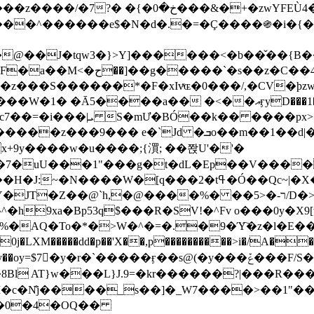
&�+�zwYFEÙ4�~�_�̾� ӽ�+�.x�|
�N�d�.�=�Ç����֍�i�{���fZV�nw�����ەys��2��`m��
�4�;�^�� 8�s�q���7?
���S������*�F�xIvͯɶ�0���/,�CV�ϸzw
����a�� �<��އӻyD���1�KS�w���!
��U�,����:Hpլ�U�K��_y4߼��O����_@c7��=�i���|ܝ S�mƯ�BÓ��k�� ����p
x
�m��1��d|��;�X�xxsrr�3��J�I�@3g�g��㝼
x+9y����w�u����;{㵋; ��쫝U'�'�
uU���1"���g�t�dL�Ep��V�����8u� ��
�}z�XEu�<ं�Q!�;yL+J��F �
���%� ��ר-�<5/D�>�d�����1!u8JP�@TE� �P�1��?
^�h9xa�Bp53q$���R�ЅV!�^Fv o���0y�
�0j�LXM�����dd�p��'X��,p����������>i�/A���
`�����ӻ��s@(�y���ݞ���F/S��_T��Õ�������w��h�'U��_��L!
L}J.9=�kr������?|���R����Wߙ���o�O���ӯ�����
�c�N̐j����_s��]�_W7����>��1"��
��0�4�OQ��