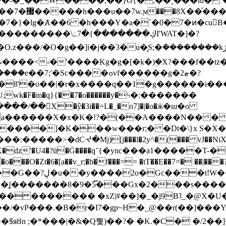
~�-�_��W����;��}G{�,��˳���lu�
�7�}�lg�Ⱥ��6 �h���Y�a�`�0�7�ͷ�cu
����\߸7�{�������ڮI'WAT�]�?
���/��񛆻X�ŷ�3i��=L�_�o7]�|�o�ӝ�ш�o
a������X�x�K�!?�(��A����N�� � 
0��DE�����:�����>�dCᔵ�Mj)[j���l�2y^�(
��� vJ��NiX
��Z�9:?� ����?
�?h�ʆ �������8�9�5֟���Gx�2���
U�� ������� �xZ|#��]�_�j9B˥_�@X
r�I7�gp~H�_@��r(��]���Yb��ڃE����)b��`B� �y
)��$яȢn ;�*���|�&�Q뿿)��?� �K.�C� �/2��