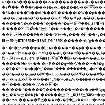
No�O�o�ɺ������GS����������2��z�����i��n�
�$���_���#s���1�ԍ�m�KΒ��O����{��Y
�5%�#���՞u��nU���T,��� ��f�W��p�
`���(yz�s�6�Ʒ�����go��j�ϟ�֜��ŷ���
�����N�s����9�j���^�u,}ݛ;?��7��?�������-
\�s����X|kD�᩺x�^]~h\�t�>~���>�^���
��t,����P��{��'OOw/�g���,���xg��-c�zt
����~\y�7�0���:���&�_DN#���ߢ�����^t!;{g������'��v�-\�f=���`�����ymn~����/ꧽ�(�����&�]j��/ǫ�*8�x���Km�v�m�I}
�o.�"�@t��xp���ӗ����m��p�/���t�~o'�
�c��u���7_xg{���Q�n4����&��ڷ�v�j�ۣ�xo�3��ƙ{��\�9���?:g�/��k�Cp.?�#�q&��m����=
髿:7ûfww�d�y)�%_�����>�t՞��Ӹ=�>��W��qq����ܞ����{K�y�8����2~��o� f��pxW�l/:��;A��:;}z��2Ly���
�����I���;�B��[�q�ʐV����?�g 
ٹ�T��%=�o�]�`�8mxݽ������˳���0�n̾X'��3ǘ9����������I�&��G�������z>��]�%��/
��^�o���ӽm��ܑ�wOooOn����������U3:ٹ>ߦ��8�.B#4���������O�g��~��<{�_��N���}y�
�6>�lvry|z�lN����{#uN�>^:�?zW��I��
����e�$��uV;��]�/
��[���ٵ�����Ͻ���������x�ս��Apq�����޻�V����O�cp����ٝy{����:�k�ןNݯOOCyx6���&���?���s���
���8v�d�]�9��6���;ϟ_�ξ���`��Sͼ~�sg��jgg�|���-
��o7wG�����Ͳ���v�k�۩�-��H>/~t�ww�