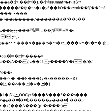
ͯ��O����4>.�Տ
�ё�fg�=<�z�yS��J/O��>wnk��ǯ`��?m?
�'������-
 /��r�����7������Λ�/��o��
]x��byyy��� ?_n��Ɲw�/
-y^|j\|
�����/ϟ���w��}
��`�xɧ���Λ���{p1�:���{u