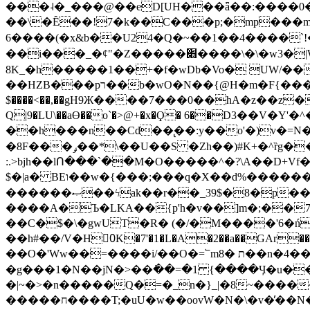
���˨�_���@��eD[UH���ǟ��:����0
��\�Ȇ��!7�k��C���p;�mp���mU��)iG
6����(�x&b��U24�Q�~��1��4����`!�
��i���_�ȼ"�Z�����׋����\�\�w3�|W'�L8y<#�Y�HX�*b��.̏�yr-k��UO����@����� `㾱
8K_�h�����1��+�f�wDb�Vo� UW/���
��HZB���pר��b�wO�N��{@H�m�F{���ۣ��?�}T#��[�ͫ������jd�8��֠|=zn��=�ϸV5n~:�q~?'�
$����<��,��gH9Ж����7���0��hA�z��z�H
Q|9�LU\��aƟ��o`�>@+�x�Ϙ� 6��D3��V
��h���n��Cd��̢��:y��o'�)v�=N�
�8F���ݛ��*\��U��S �Zh��)#K+�^ȑg���}O���!�pR�¦8?��(�� ���)=��La<{� ;^�{~�?���|L��� x���bB�7z;�h
:.>bjh��lՈ���`��M�O�����^�?\A��D+Vf
$�|a� BEו��w�{���;���q�X��d%�������W� hU�(�1�Ū}9�S�F<��i�L3�;� �!"Aų��R���{`Ė�@�X��WF�F�s��˼-��(�Qf�B]�
������ޞ��ϟak��r��_39$�8�p���7�2�yIZ�R��x��/
����A�Ъ�LKA��{p'h�v��]m�;��
��C�$�\�gwUT�R� (�/�M����'6�ń
��h#��/V�H0ٍK�7'�1�L�A�2��a��GAr���e۟�h��9�Ҁ�ɏ�,׾Xǥf(�Y�ϰ:y�����97.D�o
��O�'Ww��=����i/��O�=՟mת �8��n�4��ڗGo;V���y��4����n�7�v���Lu�/
�g���1�N��jN�>��߭��=�1 {����Ӌ�u�������}�ؾ����ǇS�~�<�=]����^vz��{{��t�% 7w�Y
�|~�>�n�����Q�=�_n�}
_|�8~����
�����ח����T;�uU�w��oovW�N�\�v�̓��N��6xz��z^��s�; �Ʒ7�ê��c����ǡ�OoO��e0+'?