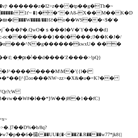
h�~
'~ �}��"�Aޙ8X��M��K�D
�n���^N�g������kwxU� ���
'Z����>!pQ}
VQr?cW
.]7��D%�b/8q?