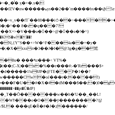
��bx��փ 5z~�>�y4N/
��X=>�V���a��ً�>@���a�!�^}
>�N|,{Y"S��+>W�^F���4a��=�y�
�٩z���< VT%�
��3���H�J:~�N����W�[q���2�tߟ�Ó��Qc~|�X�|��;Ϲ-X|��n�%��e���#:-�
'Rr|���$+
X9[w�����Cw�oέ���r�;�� ��!)
�����>��pt�Ǜ�dP}
���?상
/$L� ���qE�Ŕ�#�J�;(������/