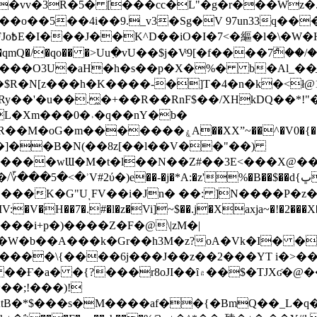
��o��5��4i��9._v3�Sg�V 97un33q��
���?
˞v��qmQ�/�qo�� �>Uu߲�vU��$j�Vͦ9[�f����7ް
���O3U�aH�h�s��p�X�%� b�Al_��ֲ�
]L�Xm���0�˒�q��nY�b�
�V0�{��N͉fMz}}��J�d������ �M���Q�"f-
�"�]��B�N(��8z[��l��V��"��)
�K�G"UͺFV��i�Jn� ��: ]N����P�z
�V�H��7�.#�l�z�Vi]
~$��.j�Xaxja~�!�2���
���i+p�)����Z�F�@\|zM�|
Y�W�b��A���k�Gr��h3M�z?oA�Vk�I� �
5����\{����6j���J��z��2���YT i�>
۾��$�TJXʛ�@���5J�P���<=-���!�k�?-�W�?
�;!���)!
KtB�*$���s�M����af��{�BmQ��_L�q�