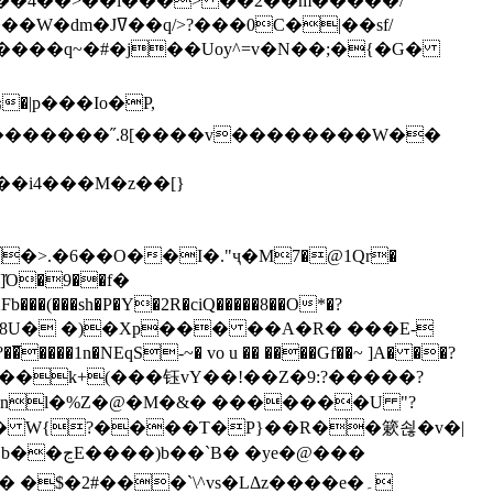
`��4��>��i���> ��2��m�����/
B����q~�#�j��Uoy^=v�N��;�{�G�
�>.�6��O��I�."ҷ�M7�@1Qr�
Fb���(���sh�P�Y�2R�ciQ�����8��O*�?
s����nl�%Z�@�M�&� �������U "?
�U� W{?����T�Ρ}��R��簌쇦�v�|
e�@���
]� �$�2#���`\^vs�LΔz����e�۔