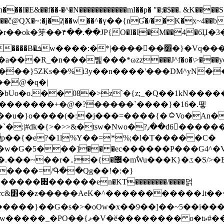
N������������mI��p� "�;�$��. &K����S�vק ������z�I2>z�� �tp��g�T
~:�j�ʡ|��w��^�ү��{nƓ�/��K�x~4��b�����r 1t
���}5ZKѕ��%i3y��n����'���DM^yN�
��@�q�|
08�>z`�{z;_�Q��1kN������\f; �ۭ�ԗ�ݳ��d����
���������+�@�?�����`����}�16�.뗗
p��{�e?�1l%Y��=*%;�l�T���� �C�
�7�w�G�5���]�� �ec������P���G4^�
�W#�I��*]\W��)Ħ�1��fC}
����=/Գ��Qg��!�:�}
��}��G�s�>�oOw�x��9��]��~5��i���>�
�骦t��UU�{�<��Z�.R����w77*jk8{|