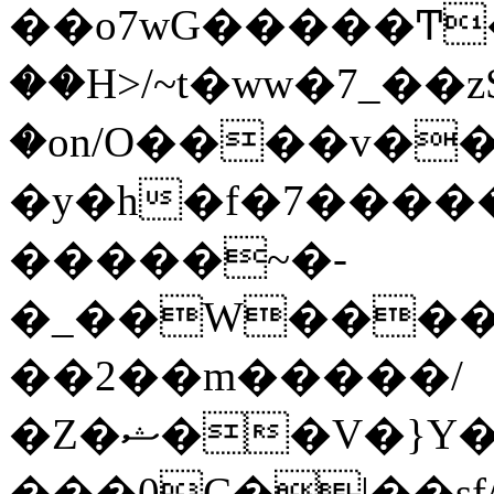
��o7wG�����Ͳ
��H>/~t�ww�7_��z
�on/O����v�
�y�h�f�7����
�����~�-
�_��W����;
��2��m�����/
�Z�ޝ��V�}Y�I�ծ�O�����S��]z��w��7�޷�����h���u��7w.ϻ���8X��ͮ�����W�dm�Jߜ��q/>?
���0C�|��sf