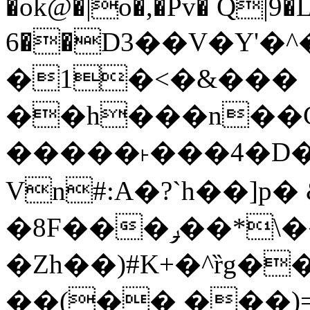
�ok@�|o�,�Pv� Q|9
6��D3��V�Y'�
�1�<�&���
��h���n��Cd
�����˫���4�D�
Vn#:A�?`h��]p�
�8F���ݛ��*\��U��S
�Zh��)#K+�^ȑg�
��(�� ���)=�