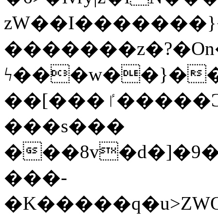
zW��I�������}�
�������z�?�O
ϟ���w��}��
��[���ٵ�����Ͻ���������x�ս��Apq�����޻�V����O�cp����ٝy{����:�k�ןNݯOOCyx6���&���?
���s���
���8v�d�]�9��6
���-
�K�����q�u>ZWOO�w��߼��W�a���p��