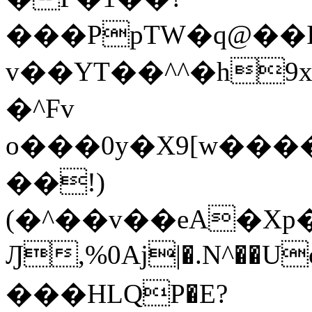
���PpTW�q@��
v��YT��^^�h9x
�^Fv
o���0y�X9[w��
��!)
(�^��v��eA�Xp�>0�+*���h����s�ײT)D$%�AQ�To�*�>W�^�=�.
Ԓ,%0Aj|�.N^��Uc
���HLQP�E?