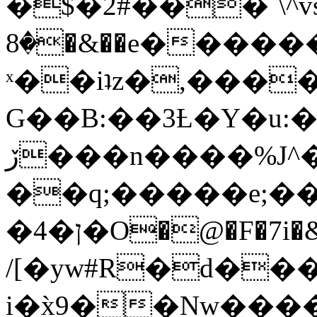
�$�2#���`\^vs
�8�&��e�������:�\���{��9�����g��f�r?
ˣ��iʇz�,���
G��B:��3Ƚ�Y�u:�
ڒ���n����%J^�}
��q;�����e;��
/[�yw#R�d���
i�x̀9��Nw����