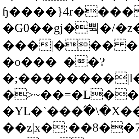
ɧ����}4r����
�G0��gj�뿩�/�z
���|��� �
�o���_��?
�;��������|
�>~��=�L��
�YL�`���߬�\�X�
��z|x�:��8�