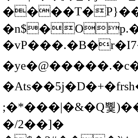
����T�Ρ}�
�n$�Op.
�vP���.�B�r�I7�gp~H
�ye�@��� ��.�c
�Ats��5j�D�+�fr
;�*���|�&�Q뿿)�
�/2��]�