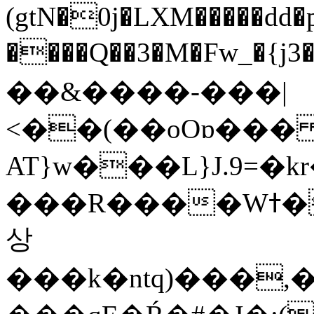
(gtN�0j�LXM�����dd
����Q��3�M�Fw_�{j3��]=����
��&����-���|
<��(��oOɒ���
AT}w���L}J.9=�
���R����Wߙ���o�O���ӯ��������?
상
���k�ntq)���,