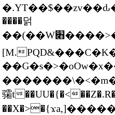
�.YT��$��zv��ԃ
����덝
��(��W׋����>��O>�d�%Y�@�@ڻ<�z{rc&׻��z�����AeK�^�����������˩t��=x~
[M.PQD&���C�K
��G�s�>�oOw�x�
�������\�<�m�PU�5�Ǉ*X�
骦t��UU�{�<��Z�.R�
��X�>�{ϫa,]�����