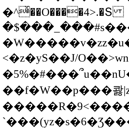
�^ͯ��O����4>.�Տ
�$���_���#s��
�W�����v�zz�u�
<�z�yS��J/O��>wn
�5%�#���՞u��nU
��f�W��p���콿|z
�����R�9<����
`���(yz�s�6�Ʒ�