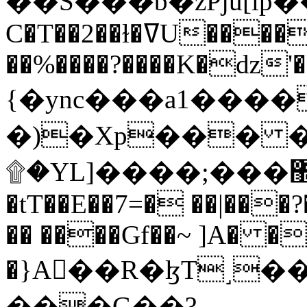
C�T��2��ɫ�ߜU����2�L�����m" �
��%����?����K�ǳ'�
{�ync���a1����
�)�Xp��� �
۩�YL]����;���׿�޽������+��k��o���O�Zt�6�[a��v_r;�b�f���==
�tT��E��7=� ��|���?
�� ����Gf��~ ]A� �
�}A��R�ɮT˼�
���G��?