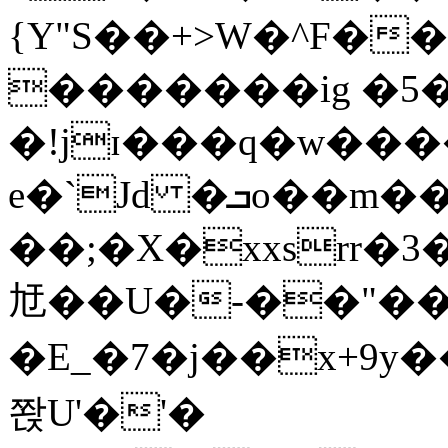
{Y"S��+>W�^F�
�������ig �5
�!jɪ���q�w��
e�`Jd �ܒo��m��1��d|
��;�X�xxsrr�
㝼��U�-��"��zȿ
�E_�7�j��x+9y�
쫝U'�'�