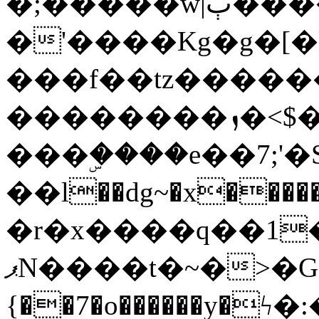
�;�����w|ٻ����<-
�'����Kg�g�[�k
���f��tz�����
��������ܙ�<$��������s���
���ۣ����e��7;'�Sc����ߋv
��l��dg~�x������G��6�{`�g���ݝ
�r�x����q��1
ޕN����t�~�>�G�{�Wރ�sl̞�@x_:�ˏ��՛��zU;wk�F�m�q}
{��7�o������y�