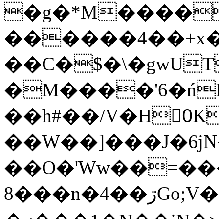
�g�*M����
������4��+x�
��C�$�\�gwUT
�M����'6�ń
��h#��/V�H0ٍK�7'�1�L�A�2
��W��]���J�6jN
��O�'Ww��=���
�8��n�4��ڗGo;V���y��4����n�7�v���Lu�/