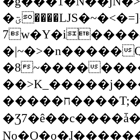
�g���1�N��jN�
�ؾ����ǇS�~�<�=]����^vz��{{��t�%
7w�Y�i����
�|~�>�n�����
�8~��������
��>K_�����j��
�����ח����T;�uU�w��oovW�N�\�v�̓��N��6xz��z^��s�;
�Ʒ7�ê��c����ǡ�Oo
No�O�o�ɺ����