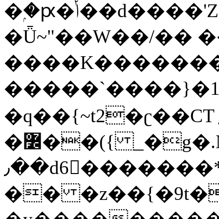
�ۭ�ԗ�ݳ��d����'Z����>!pQ}
�Ǖ~"��W��/�� ��
����K�������
�����`����}�1
�q��{~t2�ʗ��CT؍���������{�~}ur����u�}o����(�:�j���=����{�۝Vo�An��J^��������M\M�'{{l�i
�߼��({ _�g�.Nfӻg����f7z91o^��̤^�>��2�`�:|#dk�{>�>>&�tsw�Nwo�?
٫��d6򆧇�������*��[|^]oo���NW~zz>�X&�u�=K?
�� �z��{�9t�