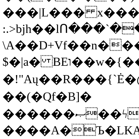
���|L��� x���b
:.>bjh��lՈ���`
\A��D+Vf��n��
$�|a� BEו��w�{���;���q�X��d%�������W� hU�(�1�Ū}9�S�F<��i�L3�;�
�!"Aų��R���{`
��(�Qf�B]�
������ޞ��ϟak��r��_39$�8�p���7�2�yIZ�R��x��/
����A�Ъ�LKA