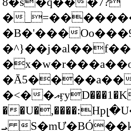
8�s�q���7?
�_=�����
�B�'���Oo���9
�^}��j�al��f
�x�w�r���a�
�Ā5����a��
�<��އӻyD���1�KS�w���!
��U�,����:Hpլ�U�K��_y4߼��O���
ܝ S�mƯ�BÓ�