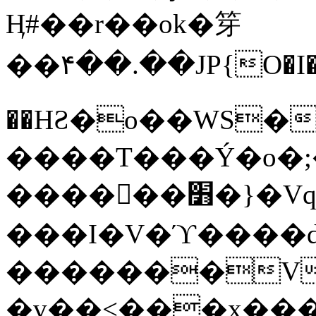
Ӊ#��r��ok�笌
��۴��.��JP{O�I
��ΗƧ�o��WS�
����T���Ý�o�;����������
������׻�}�Vq���j¯���P�.QwO�ｓ
���I�V�ϓ����d
�������V
�v��<���x���ۻ��a���R_�n���