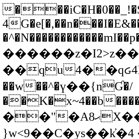
���iC�H�0��_!
4G�e[�,��n���I�E&��
�^�N������������mI��p�
������z�I2>z��
��qu4��qᏽ4H&A
��w��^�ү��{nƓ�/
��K�x~4��b�����
��"�Aޙ8X��M��K�D
}w<9��C�ys��k҆�޼� :���4�� 4�E0���oӮ�