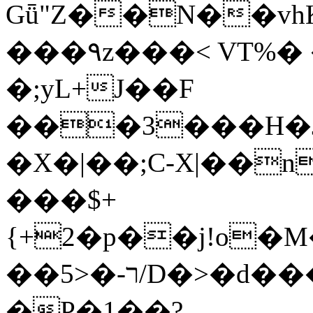
Gǖ"Z��N��v
���٩z���< VT%� �}z�XEu�<ं�Q!
�;yL+J��F
���3���H�J:~�
�X�|��;Ϲ-X|��n
���$+
{+2�p��j!o�
��ר-�<5/D�>�d�����1!u8JP�@TE�
�P�1��?