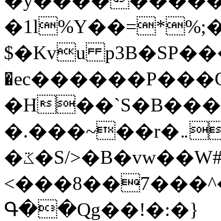
�y�����������
�1l%Y��=*%
$�Kvu p3B�SP�
�ec������P���G
�H��`S�B��
�.���~��r�޼�}�܅�mؕWu���K}
�ػ�S/>�B�vw��W#�I��*]\W��)Ħ�1��fC}
<���8��7���
Գ��Qg��!�:�}