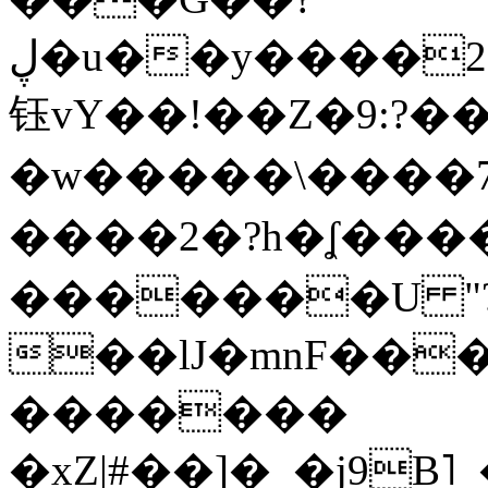
ڸ�u��y����2o�Gc���t!W���k+(���
钰vY��!��Z�9:?� �
�w�����\����7�
����2�?h�ʆ 
�������U "?
��lJ�mnF��
�������
�xZ|#��]�_�j9B