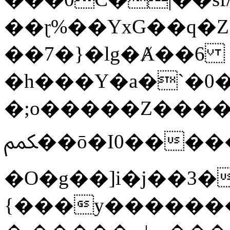
��ɽ%��YxG��q�
��7�}�lg�Ⱥ��6
�h���Y�a�`�0�
�;o�����Z������
ﶻ��ō�I0�����o�b�{L������3����2�O.z���/
�O�g��]i�j��3�u�̨S;�ܳ
{���y������