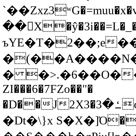
`��Zxz3ʷG�=muu�
��񛆻X�ŷ�3i��=L�
ъYE�T�2��;e�
�(��A����
� �>.�6��O��
ZI���6�7FZo��"�
�D��J2X3�ߑ�3o�|aak�q�@����]�K���w���r;�
�Dt�\}x S�X�]Ό�