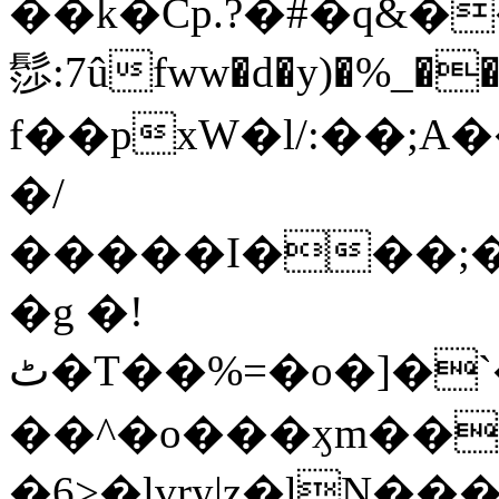
��k�Cp.?�#�q&�
髿:7ûfww�d�y)�%_�����>
f��pxW�l/:��;A
�/
�����I���;�
�g �!
ٹ�T��%=�o�]�`�8mxݽ������˳���0�n̾X'��3ǘ9����������I�&��G�������z>��]�%��/
��^�o���ӽm��ܑ�wOooOn���������
�6>�lvry|z�lN���