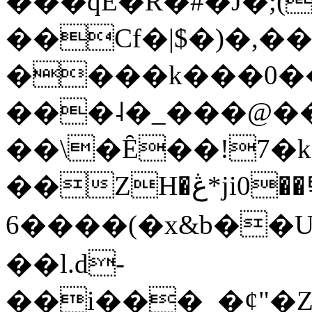
���qE�Ŕ�#�J�;(
��Cf�|$�)�,�
����k���0�
���˨�_���@��
��\�Ȇ��!7�k
��ZH�ڠ*ji0��탃
6����(�x&b��
��l.d-
��i���_�ȼ"�Z�����׋����\�\�w3�|W'�L8y<#�Y�HX�*b��.̏