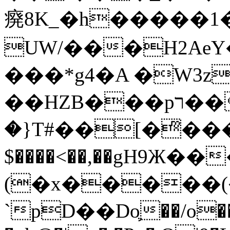
㾱8K_�h�����1
UW/���H2AeY�
���*g4�A �W3z
��HZB���pר��b�wO�N��{@H�m�F{���ۣ��?
�}T#��[�ͫ���
$����<��,��gH9Ж
(�x�����
`pD��Do֛��/o��