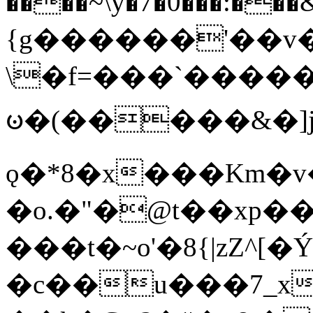
����~\y�7�0���:���&�_DN#�
{g������'��v�
\�f=���`�����
ꧽ�(�����&�]j
ǫ�*8�x���Km�v
�o.�"�@t��xp�
���t�~o'�8{|zZ^[�
�c��u���7_xg{���Q�n4���