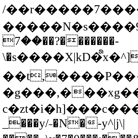
/��r�����7��
�����N�s����9�j
��7��?�������-
\�s����X|kD�᩺x
��t,����P��{
�g���,���xg�
c�zt�i�h]���c���
_���y/˗�N�-y^|j\|