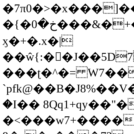
�7π0�>�x���]
�{�خ�0���&�+�zwYFEÙ4�~�_�̾�
ӽ�+�.x�|
��ŵ{:��J��5D7��
���ʈ�^�= W7��
`pfk@��B�J8%��V����\ߤ��/o��d��6b�@��J�tqw3�}>Y]������<�b��̌��{B���~v_v��fT`��88��
�I�� 8Qq1+qy��"�
�<���w󠒪7+�����X�n�F�a��M